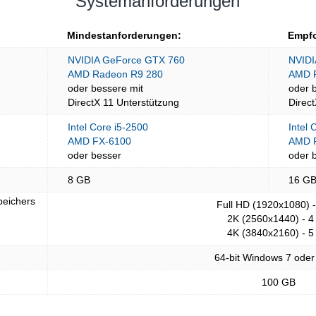
Systemanforderungen
Mindestanforderungen:
Empfo
NVIDIA GeForce GTX 760
NVIDI
AMD Radeon R9 280
AMD 
oder bessere mit
oder 
DirectX 11 Unterstützung
Direc
Intel Core i5-2500
Intel 
AMD FX-6100
AMD 
oder besser
oder 
8 GB
16 G
peichers
Full HD (1920x1080) 
2K (2560x1440) - 4
4K (3840x2160) - 5
64-bit Windows 7 oder
100 GB