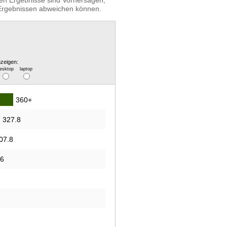
igen Ergebnisse sind Vorhersagen,
n Ergebnissen abweichen können.
zeigen:
esktop
laptop
360+
327.8
07.8
.6