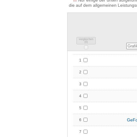
!!!
Nur einige der unten aufgeführ
die auf dem allgemeinen Leistungs
vergleichen
(
0
)
1
2
3
4
5
GeFo
6
7