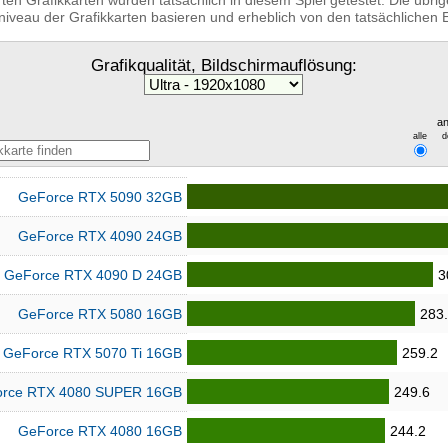
ten Grafikkarten wurden tatsächlich in diesem Spiel getestet. Die übr
niveau der Grafikkarten basieren und erheblich von den tatsächliche
Grafikqualität, Bildschirmauflösung:
an
alle
d
GeForce RTX 5090 32GB
GeForce RTX 4090 24GB
GeForce RTX 4090 D 24GB
3
GeForce RTX 5080 16GB
283
GeForce RTX 5070 Ti 16GB
259.2
rce RTX 4080 SUPER 16GB
249.6
GeForce RTX 4080 16GB
244.2