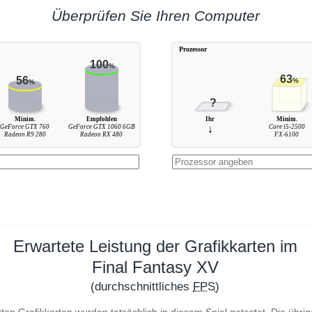
Überprüfen Sie Ihren Computer
Prozessor
100
%
63
56
%
%
?
Minim.
Empfohlen
Ihr
Minim.
GeForce GTX 760
GeForce GTX 1060 6GB
↓
Core i5-2500
Radeon R9 280
Radeon RX 480
FX-6100
Erwartete Leistung der Grafikkarten im
Final Fantasy XV
(durchschnittliches
FPS
)