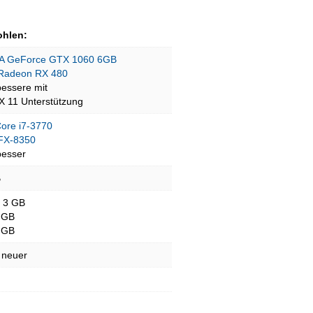
hlen:
A GeForce GTX 1060 6GB
Radeon RX 480
bessere mit
tX 11 Unterstützung
Core i7-3770
FX-8350
besser
B
- 3 GB
 GB
 GB
 neuer