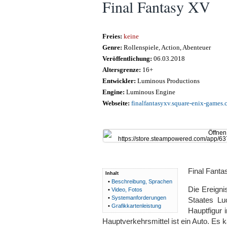
Final Fantasy XV
Freies:
keine
Genre:
Rollenspiele, Action, Abenteuer
Veröffentlichung:
06.03.2018
Altersgrenze:
16+
Entwickler:
Luminous Productions
Engine:
Luminous Engine
Webseite:
finalfantasyxv.square-enix-games
Final Fantas
Inhalt
•
Beschreibung, Sprachen
Die Ereigni
•
Video, Fotos
•
Systemanforderungen
Staates Lu
•
Grafikkartenleistung
Hauptfigur
Hauptverkehrsmittel ist ein Auto. Es