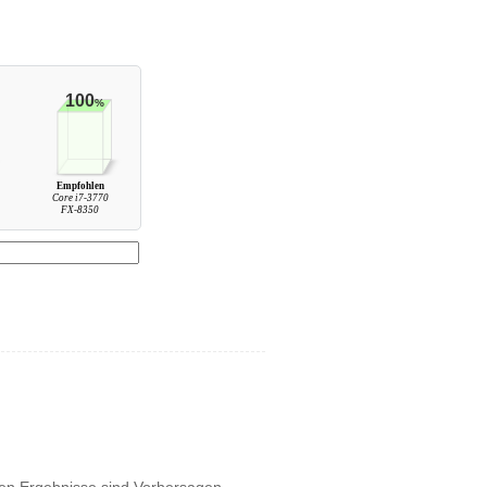
100
%
Empfohlen
Core i7-3770
FX-8350