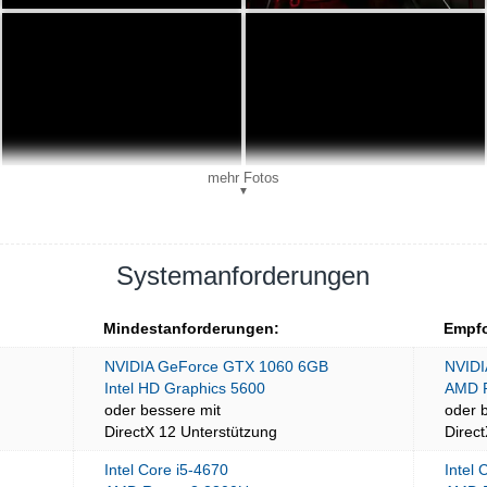
mehr Fotos
▼
Systemanforderungen
Mindestanforderungen:
Empfo
NVIDIA GeForce GTX 1060 6GB
NVIDI
Intel HD Graphics 5600
AMD 
oder bessere mit
oder 
DirectX 12 Unterstützung
Direc
Intel Core i5-4670
Intel