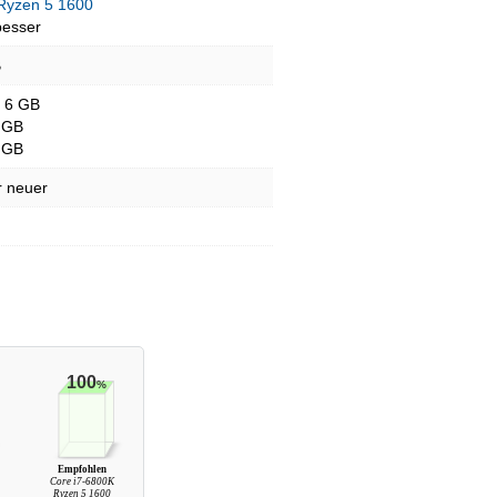
yzen 5 1600
besser
B
- 6 GB
 GB
 GB
r neuer
100
%
Empfohlen
Core i7-6800K
Ryzen 5 1600