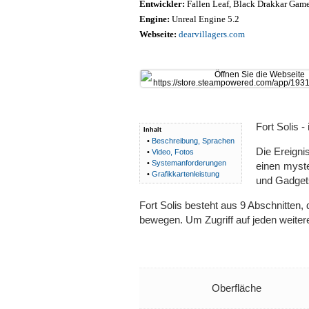
Entwickler:
Fallen Leaf, Black Drakkar Gam
Engine:
Unreal Engine 5.2
Webseite:
dearvillagers.com
Fort Solis -
Inhalt
•
Beschreibung, Sprachen
Die Ereigni
•
Video, Fotos
•
Systemanforderungen
einen myste
•
Grafikkartenleistung
und Gadget
Fort Solis besteht aus 9 Abschnitten,
bewegen. Um Zugriff auf jeden weitere
Oberfläche