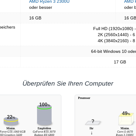
AMD Ryzen 3 2300U
AMD R
oder besser
oder 
16 GB
16 G
peichers
Full HD (1920x1080) 
2K (2560x1440) - 6
4K (3840x2160) - 8
64-bit Windows 10 ode
17 GB
Überprüfen Sie Ihren Computer
Prozessor
100
%
49
%
22
%
?
Minim.
Empfohlen
Ihr
Minim.
Force GTX 1060 6GB
GeForce RTX 3070
↓
Core i5-4670
HD Graphics 5600
Radeon RX 6800
Ryzen 3 2300U