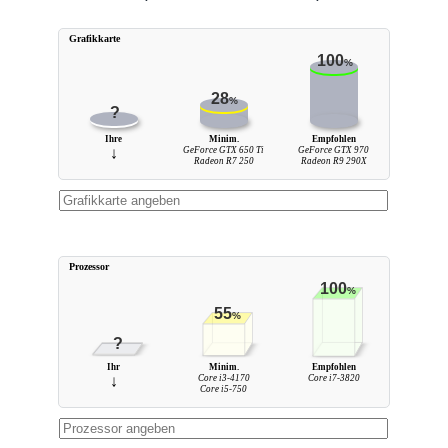
Grafikkarte
100
%
28
%
?
Ihre
Minim.
Empfohlen
↓
GeForce GTX 650 Ti
GeForce GTX 970
Radeon R7 250
Radeon R9 290X
Prozessor
100
%
55
%
?
Ihr
Minim.
Empfohlen
↓
Core i3-4170
Core i7-3820
Core i5-750