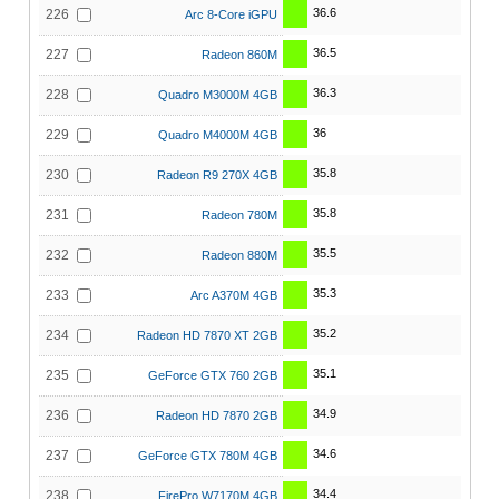
36.6
226
Arc 8-Core iGPU
36.5
227
Radeon 860M
36.3
228
Quadro M3000M 4GB
36
229
Quadro M4000M 4GB
35.8
230
Radeon R9 270X 4GB
35.8
231
Radeon 780M
35.5
232
Radeon 880M
35.3
233
Arc A370M 4GB
35.2
234
Radeon HD 7870 XT 2GB
35.1
235
GeForce GTX 760 2GB
34.9
236
Radeon HD 7870 2GB
34.6
237
GeForce GTX 780M 4GB
34.4
238
FirePro W7170M 4GB