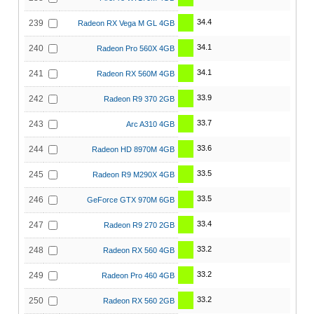
34.4
239
Radeon RX Vega M GL 4GB
34.1
240
Radeon Pro 560X 4GB
34.1
241
Radeon RX 560M 4GB
33.9
242
Radeon R9 370 2GB
33.7
243
Arc A310 4GB
33.6
244
Radeon HD 8970M 4GB
33.5
245
Radeon R9 M290X 4GB
33.5
246
GeForce GTX 970M 6GB
33.4
247
Radeon R9 270 2GB
33.2
248
Radeon RX 560 4GB
33.2
249
Radeon Pro 460 4GB
33.2
250
Radeon RX 560 2GB