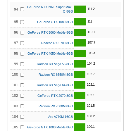
GeForce RTX 2070 Super Max-
111.2
94
Q 8GB
111
95
GeForce GTX 1080 8GB
110.1
96
GeForce RTX 5060 Mobile 8GB
107.7
97
Radeon RX 5700 8GB
105.3
98
GeForce RTX 4050 Mobile 6GB
104.2
99
Radeon RX Vega 56 8GB
102.7
100
Radeon RX 6650M 8GB
102.1
101
Radeon RX Vega 64 8GB
102.1
102
GeForce RTX 2070 8GB
101.5
103
Radeon RX 7600M 8GB
100.2
104
Arc A770M 16GB
100.1
105
GeForce GTX 1080 Mobile 8GB