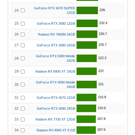
GeForce RTX 4070 SUPER
239
24
12GB
232.4
25
GeForce RTX 3080 12GB
230.7
26
Radeon RX 7900M 16GB
225.7
27
GeForce RTX 3080 10GB
GeForce RTX 5080 Mobile
222.3
28
16GB
222
29
Radeon RX 6900 XT 16GB
GeForce RTX 4090 Mobile
221
30
16GB
215.8
31
GeForce RTX 4070 12GB
210.6
32
GeForce RTX 3090 24GB
207.8
33
Radeon RX 7700 XT 12GB
207.6
34
Radeon RX 9060 XT 8 GB