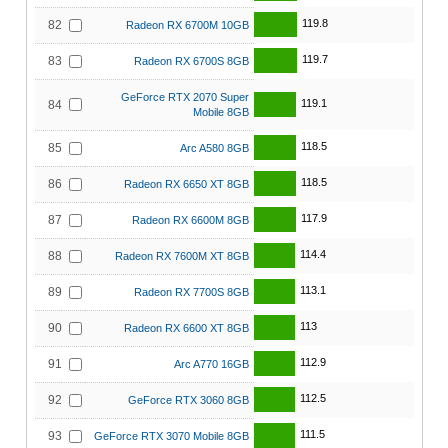
119.8
82
Radeon RX 6700M 10GB
119.7
83
Radeon RX 6700S 8GB
GeForce RTX 2070 Super
119.1
84
Mobile 8GB
118.5
85
Arc A580 8GB
118.5
86
Radeon RX 6650 XT 8GB
117.9
87
Radeon RX 6600M 8GB
114.4
88
Radeon RX 7600M XT 8GB
113.1
89
Radeon RX 7700S 8GB
113
90
Radeon RX 6600 XT 8GB
112.9
91
Arc A770 16GB
112.5
92
GeForce RTX 3060 8GB
111.5
93
GeForce RTX 3070 Mobile 8GB