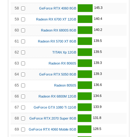
145.3
58
GeForce RTX 4060 8GB
140.4
59
Radeon RX 6700 XT 12GB
140.2
60
Radeon RX 6800S 8GB
139.5
61
Radeon RX 5700 XT 8GB
139.5
62
TITAN Xp 12GB
139.3
63
Radeon RX 8060S
139.3
64
GeForce RTX 5050 8GB
136.6
65
Radeon 8050S
134.6
66
Radeon RX 6800M 12GB
133.9
67
GeForce GTX 1080 Ti 11GB
131.8
68
GeForce RTX 2070 Super 8GB
128.5
69
GeForce RTX 4060 Mobile 8GB