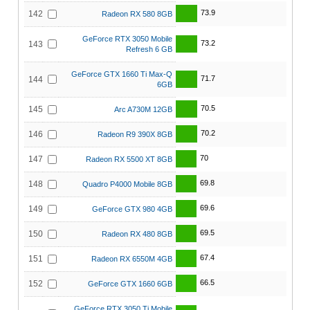
73.9
142
Radeon RX 580 8GB
GeForce RTX 3050 Mobile
73.2
143
Refresh 6 GB
GeForce GTX 1660 Ti Max-Q
71.7
144
6GB
70.5
145
Arc A730M 12GB
70.2
146
Radeon R9 390X 8GB
70
147
Radeon RX 5500 XT 8GB
69.8
148
Quadro P4000 Mobile 8GB
69.6
149
GeForce GTX 980 4GB
69.5
150
Radeon RX 480 8GB
67.4
151
Radeon RX 6550M 4GB
66.5
152
GeForce GTX 1660 6GB
GeForce RTX 3050 Ti Mobile