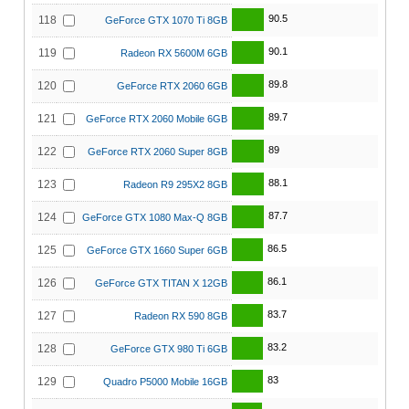
90.5
118
GeForce GTX 1070 Ti 8GB
90.1
119
Radeon RX 5600M 6GB
89.8
120
GeForce RTX 2060 6GB
89.7
121
GeForce RTX 2060 Mobile 6GB
89
122
GeForce RTX 2060 Super 8GB
88.1
123
Radeon R9 295X2 8GB
87.7
124
GeForce GTX 1080 Max-Q 8GB
86.5
125
GeForce GTX 1660 Super 6GB
86.1
126
GeForce GTX TITAN X 12GB
83.7
127
Radeon RX 590 8GB
83.2
128
GeForce GTX 980 Ti 6GB
83
129
Quadro P5000 Mobile 16GB