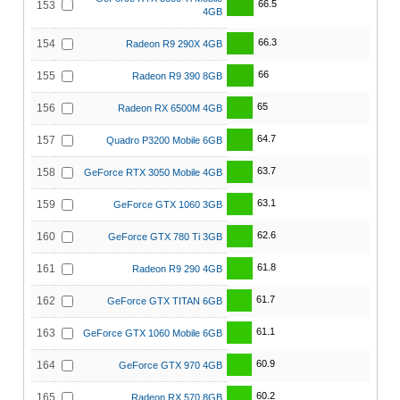
66.5
153
4GB
66.3
154
Radeon R9 290X 4GB
66
155
Radeon R9 390 8GB
65
156
Radeon RX 6500M 4GB
64.7
157
Quadro P3200 Mobile 6GB
63.7
158
GeForce RTX 3050 Mobile 4GB
63.1
159
GeForce GTX 1060 3GB
62.6
160
GeForce GTX 780 Ti 3GB
61.8
161
Radeon R9 290 4GB
61.7
162
GeForce GTX TITAN 6GB
61.1
163
GeForce GTX 1060 Mobile 6GB
60.9
164
GeForce GTX 970 4GB
60.2
165
Radeon RX 570 8GB