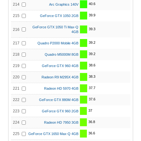
40.6
214
Arc Graphics 140V
39.9
215
GeForce GTX 1050 2GB
GeForce GTX 1050 Ti Max-Q
39.3
216
4GB
39.2
217
Quadro P2000 Mobile 4GB
39.2
218
Quadro M5000M 8GB
38.6
219
GeForce GTX 960 4GB
38.3
220
Radeon R9 M295X 4GB
37.7
221
Radeon HD 5970 4GB
37.6
222
GeForce GTX 880M 4GB
37
223
GeForce GTX 960 2GB
36.8
224
Radeon HD 7950 3GB
36.6
225
GeForce GTX 1650 Max-Q 4GB