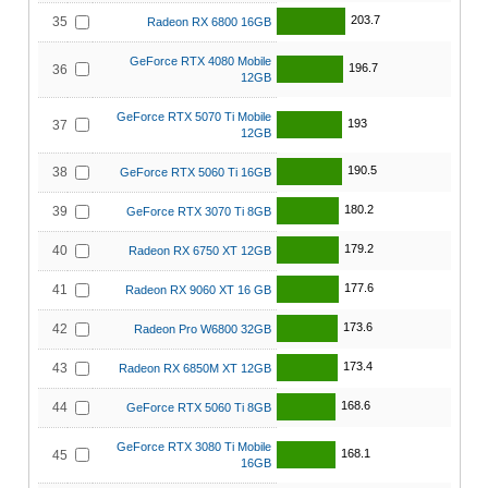
203.7
35
Radeon RX 6800 16GB
GeForce RTX 4080 Mobile
196.7
36
12GB
GeForce RTX 5070 Ti Mobile
193
37
12GB
190.5
38
GeForce RTX 5060 Ti 16GB
180.2
39
GeForce RTX 3070 Ti 8GB
179.2
40
Radeon RX 6750 XT 12GB
177.6
41
Radeon RX 9060 XT 16 GB
173.6
42
Radeon Pro W6800 32GB
173.4
43
Radeon RX 6850M XT 12GB
168.6
44
GeForce RTX 5060 Ti 8GB
GeForce RTX 3080 Ti Mobile
168.1
45
16GB