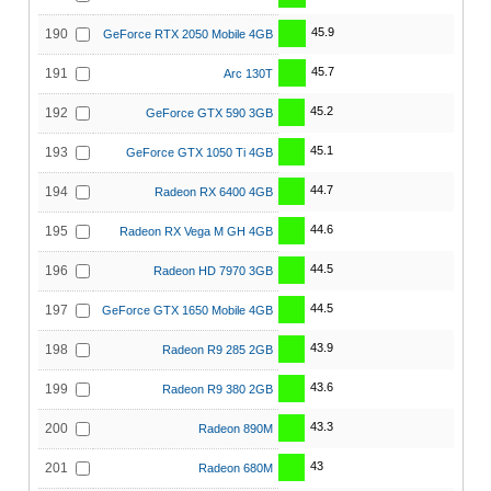
45.9
190
GeForce RTX 2050 Mobile 4GB
45.7
191
Arc 130T
45.2
192
GeForce GTX 590 3GB
45.1
193
GeForce GTX 1050 Ti 4GB
44.7
194
Radeon RX 6400 4GB
44.6
195
Radeon RX Vega M GH 4GB
44.5
196
Radeon HD 7970 3GB
44.5
197
GeForce GTX 1650 Mobile 4GB
43.9
198
Radeon R9 285 2GB
43.6
199
Radeon R9 380 2GB
43.3
200
Radeon 890M
43
201
Radeon 680M