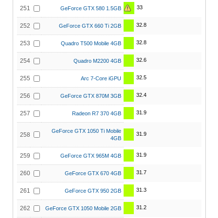
33
251
GeForce GTX 580 1.5GB
32.8
252
GeForce GTX 660 Ti 2GB
32.8
253
Quadro T500 Mobile 4GB
32.6
254
Quadro M2200 4GB
32.5
255
Arc 7-Core iGPU
32.4
256
GeForce GTX 870M 3GB
31.9
257
Radeon R7 370 4GB
GeForce GTX 1050 Ti Mobile
31.9
258
4GB
31.9
259
GeForce GTX 965M 4GB
31.7
260
GeForce GTX 670 4GB
31.3
261
GeForce GTX 950 2GB
31.2
262
GeForce GTX 1050 Mobile 2GB