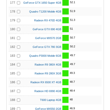
52.1
177
GeForce GTX 1650 Super 4GB
51.9
178
Quadro T1200 Mobile 4GB
51.3
179
Radeon RX 470D 4GB
51
180
GeForce GTX 690 4GB
50.7
181
GeForce MX570 2GB
50.2
182
GeForce GTX 780 3GB
49.7
183
Quadro P3000 Mobile 6GB
49.7
184
Radeon R9 380X 4GB
49.3
185
Radeon R9 280X 3GB
48.7
186
Radeon RX 6500 XT 4GB
48.4
187
Radeon HD 6990 4GB
48
188
T600 Laptop 4GB
46.9
189
GeForce MX550 2GB