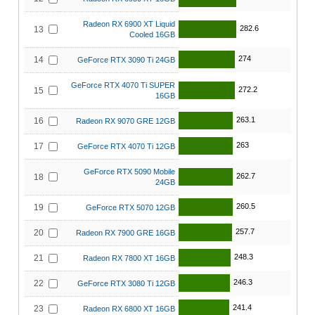
Radeon RX 6900 XT Liquid
282.6
13
Cooled 16GB
274
14
GeForce RTX 3090 Ti 24GB
GeForce RTX 4070 Ti SUPER
272.2
15
16GB
263.1
16
Radeon RX 9070 GRE 12GB
263
17
GeForce RTX 4070 Ti 12GB
GeForce RTX 5090 Mobile
262.7
18
24GB
260.5
19
GeForce RTX 5070 12GB
257.7
20
Radeon RX 7900 GRE 16GB
248.3
21
Radeon RX 7800 XT 16GB
246.3
22
GeForce RTX 3080 Ti 12GB
241.4
23
Radeon RX 6800 XT 16GB