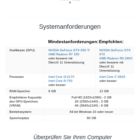
▼
Systemanforderungen
Mindestanforderungen:
Empfohlen:
Grafikkarte (GPU)
NVIDIA GeForce GTX 650 Ti
NVIDIA GeForce GTX
AMD Radeon R7 250
970
oder bessere mit
AMD Radeon R9 290X
DirectX 11 Unterstützung
oder bessere mit
DirectX 11
Unterstützung
Prozessor
Intel Core i3-4170
Intel Core i7-3820
Intel Core i5-750
oder besser
oder besser
RAM-Speicher
8 GB
12 GB
Empfohlene Kapazität
Full HD (1920x1080) - 2 GB
des GPU-Speichers
2K (2560x1440) - 3 GB
(VRAM)
4K (3840x2160) - 6 GB
Betriebssystem
64-bit Windows 10 oder neuer
Speicherplatz
80 GB
Überprüfen Sie Ihren Computer