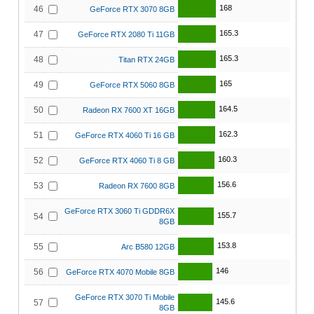
168
46
GeForce RTX 3070 8GB
165.3
47
GeForce RTX 2080 Ti 11GB
165.3
48
Titan RTX 24GB
165
49
GeForce RTX 5060 8GB
164.5
50
Radeon RX 7600 XT 16GB
162.3
51
GeForce RTX 4060 Ti 16 GB
160.3
52
GeForce RTX 4060 Ti 8 GB
156.6
53
Radeon RX 7600 8GB
GeForce RTX 3060 Ti GDDR6X
155.7
54
8GB
153.8
55
Arc B580 12GB
146
56
GeForce RTX 4070 Mobile 8GB
GeForce RTX 3070 Ti Mobile
145.6
57
8GB