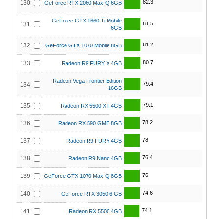
82.3
130
GeForce RTX 2060 Max-Q 6GB
GeForce GTX 1660 Ti Mobile
81.5
131
6GB
81.2
132
GeForce GTX 1070 Mobile 8GB
80.7
133
Radeon R9 FURY X 4GB
Radeon Vega Frontier Edition
79.4
134
16GB
79.1
135
Radeon RX 5500 XT 4GB
78.2
136
Radeon RX 590 GME 8GB
78
137
Radeon R9 FURY 4GB
76.4
138
Radeon R9 Nano 4GB
76
139
GeForce GTX 1070 Max-Q 8GB
74.6
140
GeForce RTX 3050 6 GB
74.1
141
Radeon RX 5500 4GB