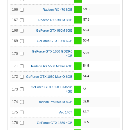
59.5
166
Radeon RX 470 8GB
57.8
167
Radeon RX 5300M 3GB
56.4
168
GeForce GTX 980M 8GB
56.4
169
GeForce GTX 1060 6GB
GeForce GTX 1650 GDDR6
56.3
170
4GB
54.5
171
Radeon RX 5500 Mobile 4GB
54.4
172
GeForce GTX 1060 Max-Q 6GB
GeForce GTX 1650 Ti Mobile
53
173
4GB
52.8
174
Radeon Pro 5500M 8GB
52.7
175
Arc 140T
52.5
176
GeForce GTX 1650 4GB