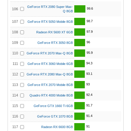
GeForce RTX 2080 Super Max-
99.6
106
Q 8GB
98.7
107
GeForce RTX 5050 Mobile 8GB
97.9
108
Radeon RX 5600 XT 6GB
96
109
GeForce RTX 3050 8GB
95.9
110
GeForce RTX 2070 Max-Q 8GB
94.3
111
GeForce RTX 3060 Mobile 6GB
93.1
112
GeForce RTX 2080 Max-Q 8GB
93
113
GeForce RTX 2070 Mobile 8GB
92.4
114
Quadro RTX 4000 Mobile 8GB
91.7
115
GeForce GTX 1660 Ti 6GB
91.4
116
GeForce GTX 1070 8GB
91
117
Radeon RX 6600 8GB