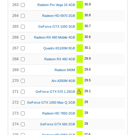
30.9
263
Radeon Pro Vega 16 4GB
30.8
264
Radeon HD 6970 2GB
30.7
265
GeForce GTX 1050 3GB
30.6
266
Radeon RX 460 Mobile 4GB
30.1
267
Quadro K5100M 8GB
29.9
268
Radeon RX 460 4GB
29.6
269
Radeon 840M
29.5
270
Arc A350M 4GB
29.1
271
GeForce GTX 570 1.25GB
29
272
GeForce GTX 1050 Max-Q 2GB
29
273
Radeon HD 7850 2GB
29
274
GeForce GTX 660 2GB
27.6