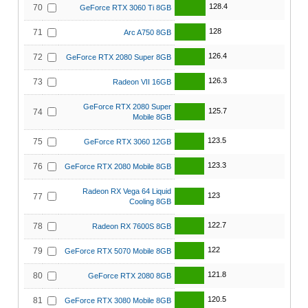
128.4
70
GeForce RTX 3060 Ti 8GB
128
71
Arc A750 8GB
126.4
72
GeForce RTX 2080 Super 8GB
126.3
73
Radeon VII 16GB
GeForce RTX 2080 Super
125.7
74
Mobile 8GB
123.5
75
GeForce RTX 3060 12GB
123.3
76
GeForce RTX 2080 Mobile 8GB
Radeon RX Vega 64 Liquid
123
77
Cooling 8GB
122.7
78
Radeon RX 7600S 8GB
122
79
GeForce RTX 5070 Mobile 8GB
121.8
80
GeForce RTX 2080 8GB
120.5
81
GeForce RTX 3080 Mobile 8GB