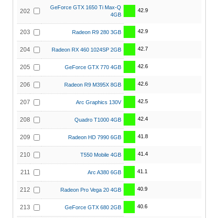
GeForce GTX 1650 Ti Max-Q
42.9
202
4GB
42.9
203
Radeon R9 280 3GB
42.7
204
Radeon RX 460 1024SP 2GB
42.6
205
GeForce GTX 770 4GB
42.6
206
Radeon R9 M395X 8GB
42.5
207
Arc Graphics 130V
42.4
208
Quadro T1000 4GB
41.8
209
Radeon HD 7990 6GB
41.4
210
T550 Mobile 4GB
41.1
211
Arc A380 6GB
40.9
212
Radeon Pro Vega 20 4GB
40.6
213
GeForce GTX 680 2GB