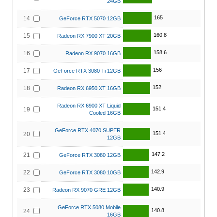
24GB
165
14
GeForce RTX 5070 12GB
160.8
15
Radeon RX 7900 XT 20GB
158.6
16
Radeon RX 9070 16GB
156
17
GeForce RTX 3080 Ti 12GB
152
18
Radeon RX 6950 XT 16GB
Radeon RX 6900 XT Liquid
151.4
19
Cooled 16GB
GeForce RTX 4070 SUPER
151.4
20
12GB
147.2
21
GeForce RTX 3080 12GB
142.9
22
GeForce RTX 3080 10GB
140.9
23
Radeon RX 9070 GRE 12GB
GeForce RTX 5080 Mobile
140.8
24
16GB