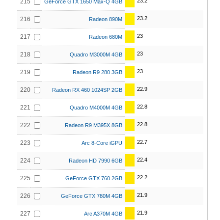
23.2
215
GeForce GTX 1650 Max-Q 4GB
23.2
216
Radeon 890M
23
217
Radeon 680M
23
218
Quadro M3000M 4GB
23
219
Radeon R9 280 3GB
22.9
220
Radeon RX 460 1024SP 2GB
22.8
221
Quadro M4000M 4GB
22.8
222
Radeon R9 M395X 8GB
22.7
223
Arc 8-Core iGPU
22.4
224
Radeon HD 7990 6GB
22.2
225
GeForce GTX 760 2GB
21.9
226
GeForce GTX 780M 4GB
21.9
227
Arc A370M 4GB