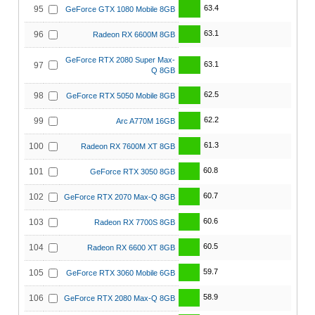
63.4
95
GeForce GTX 1080 Mobile 8GB
63.1
96
Radeon RX 6600M 8GB
GeForce RTX 2080 Super Max-
63.1
97
Q 8GB
62.5
98
GeForce RTX 5050 Mobile 8GB
62.2
99
Arc A770M 16GB
61.3
100
Radeon RX 7600M XT 8GB
60.8
101
GeForce RTX 3050 8GB
60.7
102
GeForce RTX 2070 Max-Q 8GB
60.6
103
Radeon RX 7700S 8GB
60.5
104
Radeon RX 6600 XT 8GB
59.7
105
GeForce RTX 3060 Mobile 6GB
58.9
106
GeForce RTX 2080 Max-Q 8GB