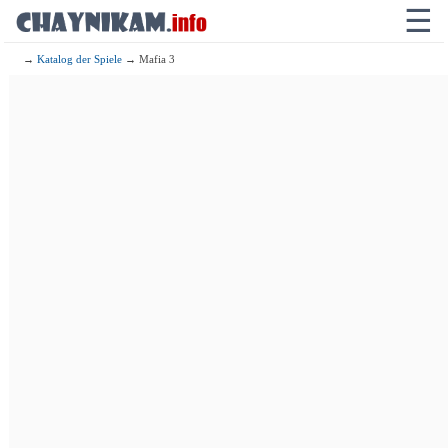
☰
→
Katalog der Spiele
→ Mafia 3