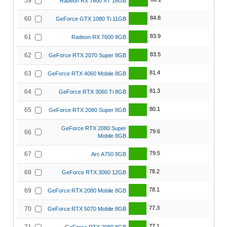
59
Radeon RX 7600 XT 16GB
84.8
60
GeForce GTX 1080 Ti 11GB
83.9
61
Radeon RX 7600 8GB
83.5
62
GeForce RTX 2070 Super 8GB
81.4
63
GeForce RTX 4060 Mobile 8GB
81.3
64
GeForce RTX 3060 Ti 8GB
80.1
65
GeForce RTX 2080 Super 8GB
GeForce RTX 2080 Super
79.6
66
Mobile 8GB
79.5
67
Arc A750 8GB
78.2
68
GeForce RTX 3060 12GB
78.1
69
GeForce RTX 2080 Mobile 8GB
77.3
70
GeForce RTX 5070 Mobile 8GB
77.1