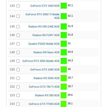
42.1
143
GeForce GTX 1660 6GB
GeForce RTX 3050 Ti Mobile
42.1
144
4GB
41.9
145
Radeon RX 590 GME 8GB
41.8
146
Radeon R9 FURY 4GB
41
147
Quadro P3200 Mobile 6GB
40.9
148
Radeon R9 Nano 4GB
40.3
149
GeForce RTX 3050 Mobile 4GB
40
150
GeForce GTX 1060 3GB
39.7
151
Radeon RX 5500 4GB
39.7
152
GeForce GTX 780 Ti 3GB
39.6
153
Radeon RX 580 8GB
39.1
154
GeForce GTX TITAN 6GB