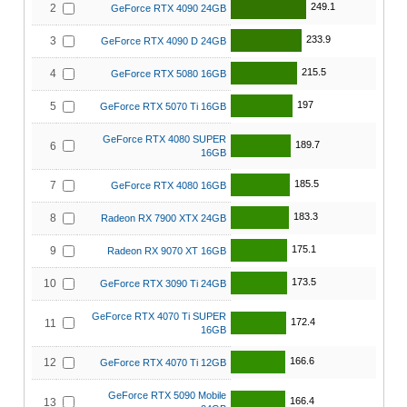
249.1
2
GeForce RTX 4090 24GB
233.9
3
GeForce RTX 4090 D 24GB
215.5
4
GeForce RTX 5080 16GB
197
5
GeForce RTX 5070 Ti 16GB
GeForce RTX 4080 SUPER
189.7
6
16GB
185.5
7
GeForce RTX 4080 16GB
183.3
8
Radeon RX 7900 XTX 24GB
175.1
9
Radeon RX 9070 XT 16GB
173.5
10
GeForce RTX 3090 Ti 24GB
GeForce RTX 4070 Ti SUPER
172.4
11
16GB
166.6
12
GeForce RTX 4070 Ti 12GB
GeForce RTX 5090 Mobile
166.4
13