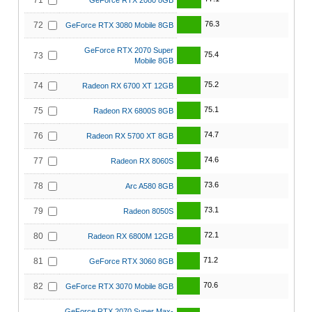
71
GeForce RTX 2080 8GB
76.3
72
GeForce RTX 3080 Mobile 8GB
GeForce RTX 2070 Super
75.4
73
Mobile 8GB
75.2
74
Radeon RX 6700 XT 12GB
75.1
75
Radeon RX 6800S 8GB
74.7
76
Radeon RX 5700 XT 8GB
74.6
77
Radeon RX 8060S
73.6
78
Arc A580 8GB
73.1
79
Radeon 8050S
72.1
80
Radeon RX 6800M 12GB
71.2
81
GeForce RTX 3060 8GB
70.6
82
GeForce RTX 3070 Mobile 8GB
GeForce RTX 2070 Super Max-