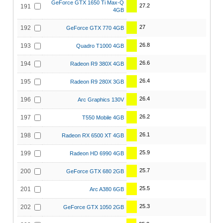
GeForce GTX 1650 Ti Max-Q
27.2
191
4GB
27
192
GeForce GTX 770 4GB
26.8
193
Quadro T1000 4GB
26.6
194
Radeon R9 380X 4GB
26.4
195
Radeon R9 280X 3GB
26.4
196
Arc Graphics 130V
26.2
197
T550 Mobile 4GB
26.1
198
Radeon RX 6500 XT 4GB
25.9
199
Radeon HD 6990 4GB
25.7
200
GeForce GTX 680 2GB
25.5
201
Arc A380 6GB
25.3
202
GeForce GTX 1050 2GB