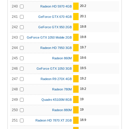
20.2
240
Radeon HD 5970 4GB
20.1
241
GeForce GTX 670 4GB
19.8
242
GeForce GTX 950 2GB
19.8
243
GeForce GTX 1050 Mobile 2GB
19.7
244
Radeon HD 7950 3GB
19.6
245
Radeon 860M
19.5
246
GeForce GTX 1050 3GB
19.2
247
Radeon R9 270X 4GB
19.2
248
Radeon 780M
19
249
Quadro K5100M 8GB
19
250
Radeon 880M
18.9
251
Radeon HD 7870 XT 2GB