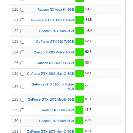
54.7
120
Radeon RX Vega 64 8GB
54.5
121
GeForce GTX TITAN X 12GB
54.4
122
Radeon RX 7600M 8GB
52.7
123
GeForce GTX 980 Ti 6GB
52.6
124
Quadro P5000 Mobile 16GB
52.4
125
Radeon RX 5600 XT 6GB
52.1
126
GeForce RTX 2060 Max-Q 6GB
GeForce GTX 1660 Ti Mobile
51.6
127
6GB
51.4
128
GeForce GTX 1070 Mobile 8GB
48.7
129
Radeon RX 6600 8GB
48.3
130
Radeon RX 5600M 6GB
48.1
131
GeForce GTX 1070 Max-Q 8GB