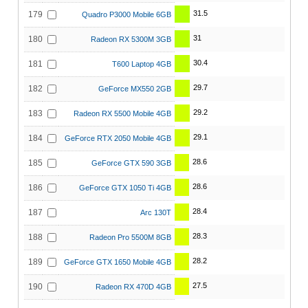
31.5
179
Quadro P3000 Mobile 6GB
31
180
Radeon RX 5300M 3GB
30.4
181
T600 Laptop 4GB
29.7
182
GeForce MX550 2GB
29.2
183
Radeon RX 5500 Mobile 4GB
29.1
184
GeForce RTX 2050 Mobile 4GB
28.6
185
GeForce GTX 590 3GB
28.6
186
GeForce GTX 1050 Ti 4GB
28.4
187
Arc 130T
28.3
188
Radeon Pro 5500M 8GB
28.2
189
GeForce GTX 1650 Mobile 4GB
27.5
190
Radeon RX 470D 4GB