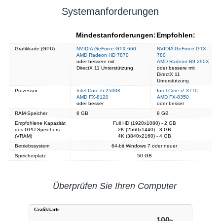
Systemanforderungen
Mindestanforderungen:
Empfohlen:
Grafikkarte (GPU)
NVIDIA GeForce GTX 660
NVIDIA GeForce GTX
AMD Radeon HD 7870
780
oder bessere mit
AMD Radeon R9 290X
DirectX 11 Unterstützung
oder bessere mit
DirectX 11
Unterstützung
Prozessor
Intel Core i5-2500K
Intel Core i7-3770
AMD FX-8120
AMD FX-8350
oder besser
oder besser
RAM-Speicher
6 GB
8 GB
Empfohlene Kapazität
Full HD (1920x1080) - 2 GB
des GPU-Speichers
2K (2560x1440) - 3 GB
(VRAM)
4K (3840x2160) - 4 GB
Betriebssystem
64-bit Windows 7 oder neuer
Speicherplatz
50 GB
Überprüfen Sie Ihren Computer
Grafikkarte
100