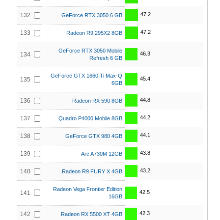
47.2
132
GeForce RTX 3050 6 GB
47.2
133
Radeon R9 295X2 8GB
GeForce RTX 3050 Mobile
46.3
134
Refresh 6 GB
GeForce GTX 1660 Ti Max-Q
45.4
135
6GB
44.8
136
Radeon RX 590 8GB
44.2
137
Quadro P4000 Mobile 8GB
44.1
138
GeForce GTX 980 4GB
43.8
139
Arc A730M 12GB
43.2
140
Radeon R9 FURY X 4GB
Radeon Vega Frontier Edition
42.5
141
16GB
42.3
142
Radeon RX 5500 XT 4GB