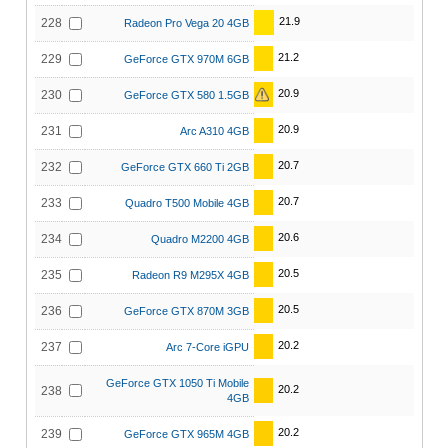
21.9
228
Radeon Pro Vega 20 4GB
21.2
229
GeForce GTX 970M 6GB
20.9
230
GeForce GTX 580 1.5GB
20.9
231
Arc A310 4GB
20.7
232
GeForce GTX 660 Ti 2GB
20.7
233
Quadro T500 Mobile 4GB
20.6
234
Quadro M2200 4GB
20.5
235
Radeon R9 M295X 4GB
20.5
236
GeForce GTX 870M 3GB
20.2
237
Arc 7-Core iGPU
GeForce GTX 1050 Ti Mobile
20.2
238
4GB
20.2
239
GeForce GTX 965M 4GB