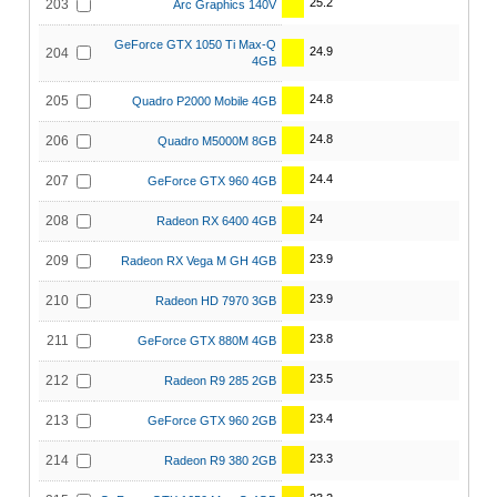
25.2
203
Arc Graphics 140V
GeForce GTX 1050 Ti Max-Q
24.9
204
4GB
24.8
205
Quadro P2000 Mobile 4GB
24.8
206
Quadro M5000M 8GB
24.4
207
GeForce GTX 960 4GB
24
208
Radeon RX 6400 4GB
23.9
209
Radeon RX Vega M GH 4GB
23.9
210
Radeon HD 7970 3GB
23.8
211
GeForce GTX 880M 4GB
23.5
212
Radeon R9 285 2GB
23.4
213
GeForce GTX 960 2GB
23.3
214
Radeon R9 380 2GB