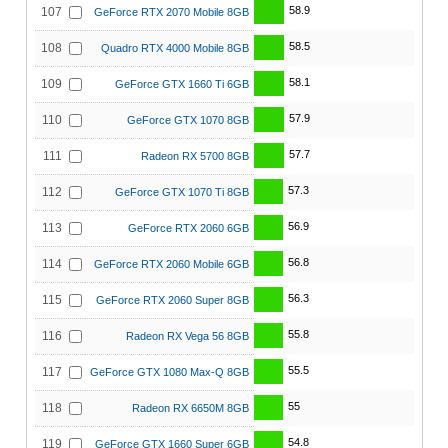
58.9
107
GeForce RTX 2070 Mobile 8GB
58.5
108
Quadro RTX 4000 Mobile 8GB
58.1
109
GeForce GTX 1660 Ti 6GB
57.9
110
GeForce GTX 1070 8GB
57.7
111
Radeon RX 5700 8GB
57.3
112
GeForce GTX 1070 Ti 8GB
56.9
113
GeForce RTX 2060 6GB
56.8
114
GeForce RTX 2060 Mobile 6GB
56.3
115
GeForce RTX 2060 Super 8GB
55.8
116
Radeon RX Vega 56 8GB
55.5
117
GeForce GTX 1080 Max-Q 8GB
55
118
Radeon RX 6650M 8GB
54.8
119
GeForce GTX 1660 Super 6GB