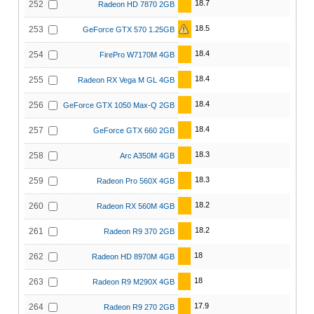
18.7
252
Radeon HD 7870 2GB
18.5
253
GeForce GTX 570 1.25GB
18.4
254
FirePro W7170M 4GB
18.4
255
Radeon RX Vega M GL 4GB
18.4
256
GeForce GTX 1050 Max-Q 2GB
18.4
257
GeForce GTX 660 2GB
18.3
258
Arc A350M 4GB
18.3
259
Radeon Pro 560X 4GB
18.2
260
Radeon RX 560M 4GB
18.2
261
Radeon R9 370 2GB
18
262
Radeon HD 8970M 4GB
18
263
Radeon R9 M290X 4GB
17.9
264
Radeon R9 270 2GB