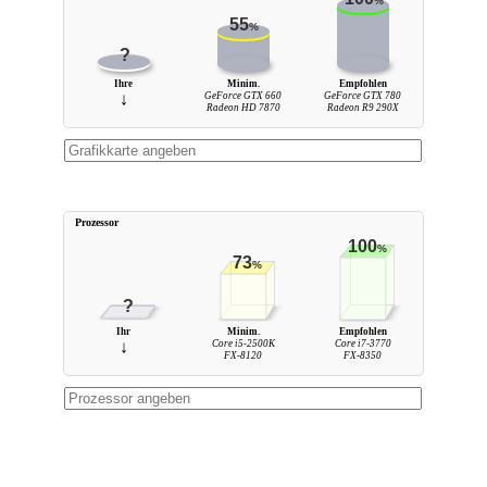
%
55
%
?
Ihre
Minim.
Empfohlen
↓
GeForce GTX 660
GeForce GTX 780
Radeon HD 7870
Radeon R9 290X
Prozessor
100
%
73
%
?
Ihr
Minim.
Empfohlen
↓
Core i5-2500K
Core i7-3770
FX-8120
FX-8350