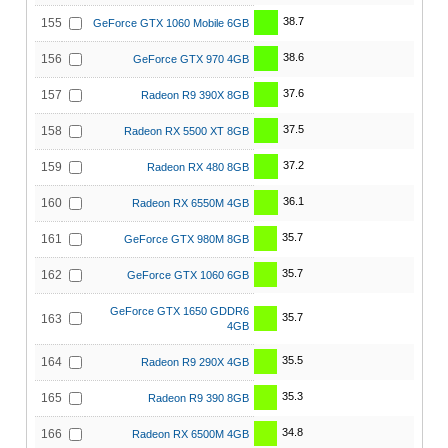
38.7
155
GeForce GTX 1060 Mobile 6GB
38.6
156
GeForce GTX 970 4GB
37.6
157
Radeon R9 390X 8GB
37.5
158
Radeon RX 5500 XT 8GB
37.2
159
Radeon RX 480 8GB
36.1
160
Radeon RX 6550M 4GB
35.7
161
GeForce GTX 980M 8GB
35.7
162
GeForce GTX 1060 6GB
GeForce GTX 1650 GDDR6
35.7
163
4GB
35.5
164
Radeon R9 290X 4GB
35.3
165
Radeon R9 390 8GB
34.8
166
Radeon RX 6500M 4GB