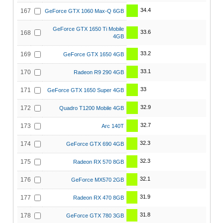
34.4
167
GeForce GTX 1060 Max-Q 6GB
GeForce GTX 1650 Ti Mobile
33.6
168
4GB
33.2
169
GeForce GTX 1650 4GB
33.1
170
Radeon R9 290 4GB
33
171
GeForce GTX 1650 Super 4GB
32.9
172
Quadro T1200 Mobile 4GB
32.7
173
Arc 140T
32.3
174
GeForce GTX 690 4GB
32.3
175
Radeon RX 570 8GB
32.1
176
GeForce MX570 2GB
31.9
177
Radeon RX 470 8GB
31.8
178
GeForce GTX 780 3GB