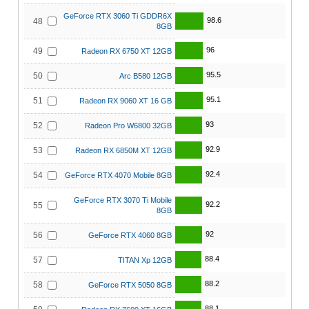
GeForce RTX 3060 Ti GDDR6X
98.6
48
8GB
96
49
Radeon RX 6750 XT 12GB
95.5
50
Arc B580 12GB
95.1
51
Radeon RX 9060 XT 16 GB
93
52
Radeon Pro W6800 32GB
92.9
53
Radeon RX 6850M XT 12GB
92.4
54
GeForce RTX 4070 Mobile 8GB
GeForce RTX 3070 Ti Mobile
92.2
55
8GB
92
56
GeForce RTX 4060 8GB
88.4
57
TITAN Xp 12GB
88.2
58
GeForce RTX 5050 8GB
88.1