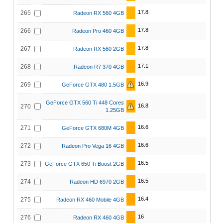
17.8
265
Radeon RX 560 4GB
17.8
266
Radeon Pro 460 4GB
17.8
267
Radeon RX 560 2GB
17.1
268
Radeon R7 370 4GB
16.9
269
GeForce GTX 480 1.5GB
GeForce GTX 560 Ti 448 Cores
16.8
270
1.25GB
16.6
271
GeForce GTX 680M 4GB
16.6
272
Radeon Pro Vega 16 4GB
16.5
273
GeForce GTX 650 Ti Boost 2GB
16.5
274
Radeon HD 6970 2GB
16.4
275
Radeon RX 460 Mobile 4GB
16
276
Radeon RX 460 4GB