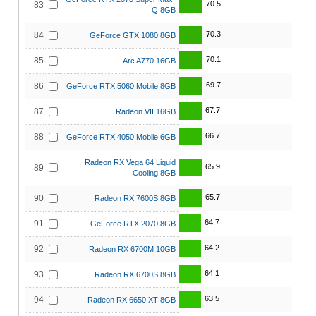
70.5
83
Q 8GB
70.3
84
GeForce GTX 1080 8GB
70.1
85
Arc A770 16GB
69.7
86
GeForce RTX 5060 Mobile 8GB
67.7
87
Radeon VII 16GB
66.7
88
GeForce RTX 4050 Mobile 6GB
Radeon RX Vega 64 Liquid
65.9
89
Cooling 8GB
65.7
90
Radeon RX 7600S 8GB
64.7
91
GeForce RTX 2070 8GB
64.2
92
Radeon RX 6700M 10GB
64.1
93
Radeon RX 6700S 8GB
63.5
94
Radeon RX 6650 XT 8GB