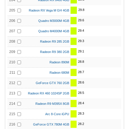
204
Radeon RX 6400 4GB
29.8
205
Radeon RX Vega M GH 4GB
29.6
206
Quadro M3000M 4GB
29.4
207
Quadro M4000M 4GB
29.3
208
Radeon R9 285 2GB
29.1
209
Radeon R9 380 2GB
28.8
210
Radeon 890M
28.7
211
Radeon 680M
28.6
212
GeForce GTX 760 2GB
28.5
213
Radeon RX 460 1024SP 2GB
28.4
214
Radeon R9 M395X 8GB
28.3
215
Arc 8-Core iGPU
28.2
216
GeForce GTX 780M 4GB