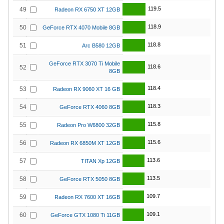
119.5
49
Radeon RX 6750 XT 12GB
118.9
50
GeForce RTX 4070 Mobile 8GB
118.8
51
Arc B580 12GB
GeForce RTX 3070 Ti Mobile
118.6
52
8GB
118.4
53
Radeon RX 9060 XT 16 GB
118.3
54
GeForce RTX 4060 8GB
115.8
55
Radeon Pro W6800 32GB
115.6
56
Radeon RX 6850M XT 12GB
113.6
57
TITAN Xp 12GB
113.5
58
GeForce RTX 5050 8GB
109.7
59
Radeon RX 7600 XT 16GB
109.1
60
GeForce GTX 1080 Ti 11GB