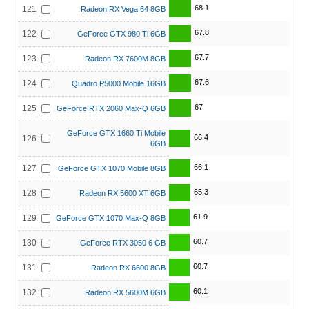
68.1
121
Radeon RX Vega 64 8GB
67.8
122
GeForce GTX 980 Ti 6GB
67.7
123
Radeon RX 7600M 8GB
67.6
124
Quadro P5000 Mobile 16GB
67
125
GeForce RTX 2060 Max-Q 6GB
GeForce GTX 1660 Ti Mobile
66.4
126
6GB
66.1
127
GeForce GTX 1070 Mobile 8GB
65.3
128
Radeon RX 5600 XT 6GB
61.9
129
GeForce GTX 1070 Max-Q 8GB
60.7
130
GeForce RTX 3050 6 GB
60.7
131
Radeon RX 6600 8GB
60.1
132
Radeon RX 5600M 6GB