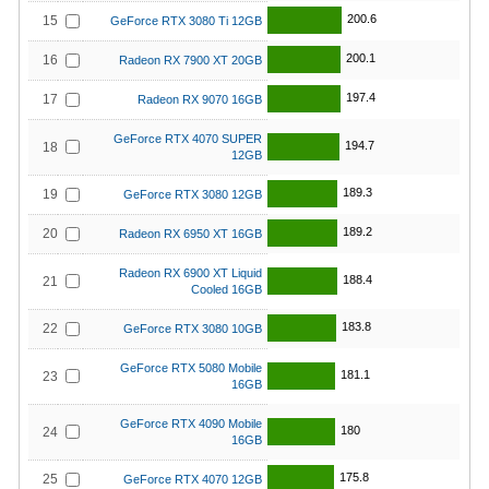
200.6
15
GeForce RTX 3080 Ti 12GB
200.1
16
Radeon RX 7900 XT 20GB
197.4
17
Radeon RX 9070 16GB
GeForce RTX 4070 SUPER
194.7
18
12GB
189.3
19
GeForce RTX 3080 12GB
189.2
20
Radeon RX 6950 XT 16GB
Radeon RX 6900 XT Liquid
188.4
21
Cooled 16GB
183.8
22
GeForce RTX 3080 10GB
GeForce RTX 5080 Mobile
181.1
23
16GB
GeForce RTX 4090 Mobile
180
24
16GB
175.8
25
GeForce RTX 4070 12GB