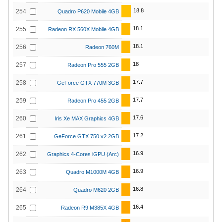
18.8
254
Quadro P620 Mobile 4GB
18.1
255
Radeon RX 560X Mobile 4GB
18.1
256
Radeon 760M
18
257
Radeon Pro 555 2GB
17.7
258
GeForce GTX 770M 3GB
17.7
259
Radeon Pro 455 2GB
17.6
260
Iris Xe MAX Graphics 4GB
17.2
261
GeForce GTX 750 v2 2GB
16.9
262
Graphics 4-Cores iGPU (Arc)
16.9
263
Quadro M1000M 4GB
16.8
264
Quadro M620 2GB
16.4
265
Radeon R9 M385X 4GB