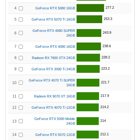
277.2
4
GeForce RTX 5080 16GB
253.3
5
GeForce RTX 5070 Ti 16GB
GeForce RTX 4080 SUPER
243.9
6
16GB
238.6
7
GeForce RTX 4080 16GB
228.2
8
Radeon RX 7900 XTX 24GB
223.2
9
GeForce RTX 3090 Ti 24GB
GeForce RTX 4070 Ti SUPER
221.7
10
16GB
217.9
11
Radeon RX 9070 XT 16GB
214.2
12
GeForce RTX 4070 Ti 12GB
GeForce RTX 5090 Mobile
214
13
24GB
212.1
14
GeForce RTX 5070 12GB