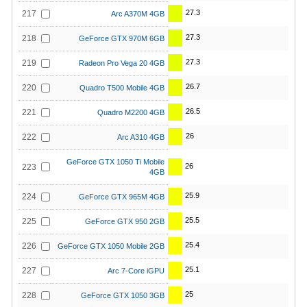
27.3
217
Arc A370M 4GB
27.3
218
GeForce GTX 970M 6GB
27.3
219
Radeon Pro Vega 20 4GB
26.7
220
Quadro T500 Mobile 4GB
26.5
221
Quadro M2200 4GB
26
222
Arc A310 4GB
GeForce GTX 1050 Ti Mobile
26
223
4GB
25.9
224
GeForce GTX 965M 4GB
25.5
225
GeForce GTX 950 2GB
25.4
226
GeForce GTX 1050 Mobile 2GB
25.1
227
Arc 7-Core iGPU
25
228
GeForce GTX 1050 3GB