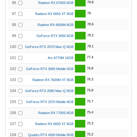
79.8
96
Radeon RX 6700S 8GB
79
97
Radeon RX 6650 XT 8GB
78.6
98
Radeon RX 6600M 8GB
78.2
99
GeForce RTX 3050 8GB
78.1
100
GeForce RTX 2070 Max-Q 8GB
77.4
101
Arc A770M 16GB
76.8
102
GeForce RTX 3060 Mobile 6GB
76.3
103
Radeon RX 7600M XT 8GB
75.8
104
GeForce RTX 2080 Max-Q 8GB
75.7
105
GeForce RTX 2070 Mobile 8GB
75.4
106
Radeon RX 7700S 8GB
75.3
107
Radeon RX 6600 XT 8GB
75.2
108
Quadro RTX 4000 Mobile 8GB