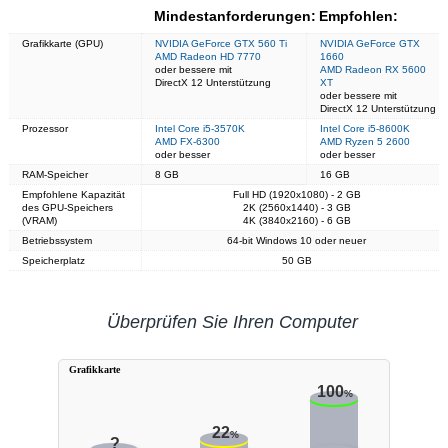
Mindestanforderungen:
Empfohlen:
Grafikkarte (GPU)
NVIDIA GeForce GTX 560 Ti
NVIDIA GeForce GTX
AMD Radeon HD 7770
1660
oder bessere mit
AMD Radeon RX 5600
DirectX 12 Unterstützung
XT
oder bessere mit
DirectX 12 Unterstützung
Prozessor
Intel Core i5-3570K
Intel Core i5-8600K
AMD FX-6300
AMD Ryzen 5 2600
oder besser
oder besser
RAM-Speicher
8 GB
16 GB
Empfohlene Kapazität
Full HD (1920x1080) - 2 GB
des GPU-Speichers
2K (2560x1440) - 3 GB
(VRAM)
4K (3840x2160) - 6 GB
Betriebssystem
64-bit Windows 10 oder neuer
Speicherplatz
50 GB
Überprüfen Sie Ihren Computer
Grafikkarte
100
%
22
%
?