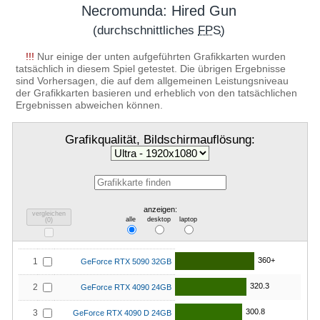
Necromunda: Hired Gun
(durchschnittliches
FPS
)
!!!
Nur einige der unten aufgeführten Grafikkarten wurden
tatsächlich in diesem Spiel getestet. Die übrigen Ergebnisse
sind Vorhersagen, die auf dem allgemeinen Leistungsniveau
der Grafikkarten basieren und erheblich von den tatsächlichen
Ergebnissen abweichen können.
Grafikqualität, Bildschirmauflösung:
anzeigen:
vergleichen
alle
desktop
laptop
(
0
)
360+
1
GeForce RTX 5090 32GB
320.3
2
GeForce RTX 4090 24GB
300.8
3
GeForce RTX 4090 D 24GB