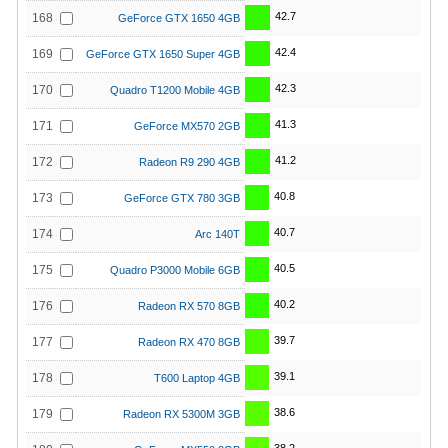
42.7
168
GeForce GTX 1650 4GB
42.4
169
GeForce GTX 1650 Super 4GB
42.3
170
Quadro T1200 Mobile 4GB
41.3
171
GeForce MX570 2GB
41.2
172
Radeon R9 290 4GB
40.8
173
GeForce GTX 780 3GB
40.7
174
Arc 140T
40.5
175
Quadro P3000 Mobile 6GB
40.2
176
Radeon RX 570 8GB
39.7
177
Radeon RX 470 8GB
39.1
178
T600 Laptop 4GB
38.6
179
Radeon RX 5300M 3GB