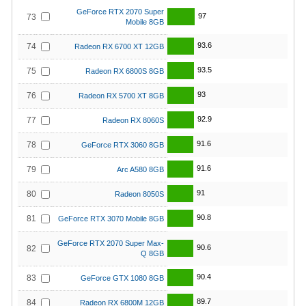
GeForce RTX 2070 Super
97
73
Mobile 8GB
93.6
74
Radeon RX 6700 XT 12GB
93.5
75
Radeon RX 6800S 8GB
93
76
Radeon RX 5700 XT 8GB
92.9
77
Radeon RX 8060S
91.6
78
GeForce RTX 3060 8GB
91.6
79
Arc A580 8GB
91
80
Radeon 8050S
90.8
81
GeForce RTX 3070 Mobile 8GB
GeForce RTX 2070 Super Max-
90.6
82
Q 8GB
90.4
83
GeForce GTX 1080 8GB
89.7
84
Radeon RX 6800M 12GB