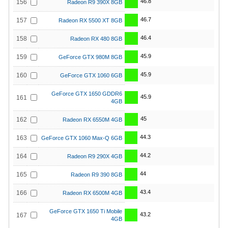
46.8
156
Radeon R9 390X 8GB
46.7
157
Radeon RX 5500 XT 8GB
46.4
158
Radeon RX 480 8GB
45.9
159
GeForce GTX 980M 8GB
45.9
160
GeForce GTX 1060 6GB
GeForce GTX 1650 GDDR6
45.9
161
4GB
45
162
Radeon RX 6550M 4GB
44.3
163
GeForce GTX 1060 Max-Q 6GB
44.2
164
Radeon R9 290X 4GB
44
165
Radeon R9 390 8GB
43.4
166
Radeon RX 6500M 4GB
GeForce GTX 1650 Ti Mobile
43.2
167
4GB