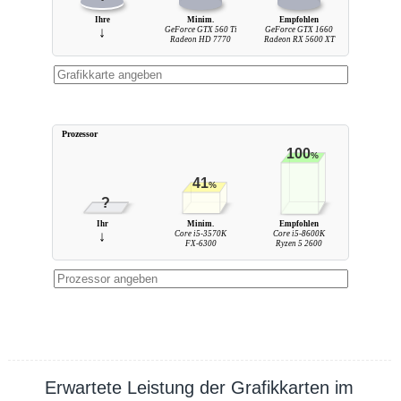
Ihre
Minim.
Empfohlen
↓
GeForce GTX 560 Ti
GeForce GTX 1660
Radeon HD 7770
Radeon RX 5600 XT
Prozessor
100
%
41
%
?
Ihr
Minim.
Empfohlen
↓
Core i5-3570K
Core i5-8600K
FX-6300
Ryzen 5 2600
Erwartete Leistung der Grafikkarten im