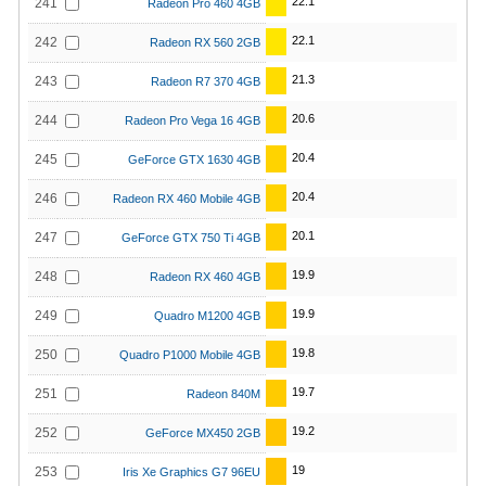
22.1
241
Radeon Pro 460 4GB
22.1
242
Radeon RX 560 2GB
21.3
243
Radeon R7 370 4GB
20.6
244
Radeon Pro Vega 16 4GB
20.4
245
GeForce GTX 1630 4GB
20.4
246
Radeon RX 460 Mobile 4GB
20.1
247
GeForce GTX 750 Ti 4GB
19.9
248
Radeon RX 460 4GB
19.9
249
Quadro M1200 4GB
19.8
250
Quadro P1000 Mobile 4GB
19.7
251
Radeon 840M
19.2
252
GeForce MX450 2GB
19
253
Iris Xe Graphics G7 96EU