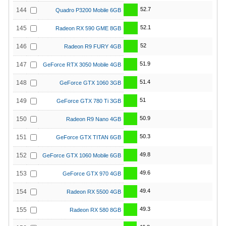
52.7
144
Quadro P3200 Mobile 6GB
52.1
145
Radeon RX 590 GME 8GB
52
146
Radeon R9 FURY 4GB
51.9
147
GeForce RTX 3050 Mobile 4GB
51.4
148
GeForce GTX 1060 3GB
51
149
GeForce GTX 780 Ti 3GB
50.9
150
Radeon R9 Nano 4GB
50.3
151
GeForce GTX TITAN 6GB
49.8
152
GeForce GTX 1060 Mobile 6GB
49.6
153
GeForce GTX 970 4GB
49.4
154
Radeon RX 5500 4GB
49.3
155
Radeon RX 580 8GB