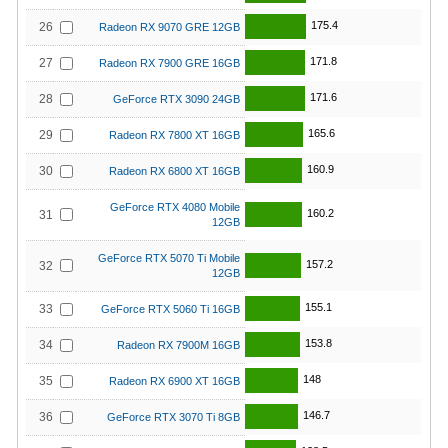
175.4
26
Radeon RX 9070 GRE 12GB
171.8
27
Radeon RX 7900 GRE 16GB
171.6
28
GeForce RTX 3090 24GB
165.6
29
Radeon RX 7800 XT 16GB
160.9
30
Radeon RX 6800 XT 16GB
GeForce RTX 4080 Mobile
160.2
31
12GB
GeForce RTX 5070 Ti Mobile
157.2
32
12GB
155.1
33
GeForce RTX 5060 Ti 16GB
153.8
34
Radeon RX 7900M 16GB
148
35
Radeon RX 6900 XT 16GB
146.7
36
GeForce RTX 3070 Ti 8GB