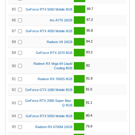
89.7
85
GeForce RTX 5060 Mobile 8GB
87.2
86
Arc A770 16GB
85.8
87
GeForce RTX 4050 Mobile 6GB
84.2
88
Radeon VII 16GB
83.2
89
GeForce RTX 2070 8GB
Radeon RX Vega 64 Liquid
82
90
Cooling 8GB
81.8
91
Radeon RX 7600S 8GB
81.5
92
GeForce GTX 1080 Mobile 8GB
GeForce RTX 2080 Super Max-
81.1
93
Q 8GB
80.4
94
GeForce RTX 5050 Mobile 8GB
79.9
95
Radeon RX 6700M 10GB