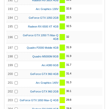
192
Radeon R9 380X 4GB
32.8
193
Arc Graphics 130V
32.5
194
GeForce GTX 1050 2GB
32.5
195
Radeon RX 6500 XT 4GB
GeForce GTX 1050 Ti Max-Q
32
196
4GB
31.9
197
Quadro P2000 Mobile 4GB
31.9
198
Quadro M5000M 8GB
31.7
199
Arc A380 6GB
31.4
200
GeForce GTX 960 4GB
31.3
201
Arc Graphics 140V
30.1
202
GeForce GTX 960 2GB
29.8
203
GeForce GTX 1650 Max-Q 4GB
29.8