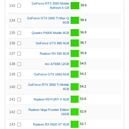
GeForce RTX 3050 Mobile
59.6
133
Refresh 6 GB
GeForce GTX 1660 Ti Max-Q
58.4
134
6GB
56.8
135
Quadro P4000 Mobile 8GB
56.7
136
GeForce GTX 980 4GB
55.8
137
Radeon RX 590 8GB
54.5
138
Arc A730M 12GB
54.2
139
GeForce GTX 1660 6GB
GeForce RTX 3050 Ti Mobile
54.2
140
4GB
53.8
141
Radeon R9 FURY X 4GB
Radeon Vega Frontier Edition
52.9
142
16GB
52.7
143
Radeon RX 5500 XT 4GB