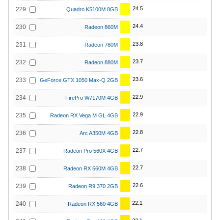
24.5
229
Quadro K5100M 8GB
24.4
230
Radeon 860M
23.8
231
Radeon 780M
23.7
232
Radeon 880M
23.6
233
GeForce GTX 1050 Max-Q 2GB
22.9
234
FirePro W7170M 4GB
22.9
235
Radeon RX Vega M GL 4GB
22.8
236
Arc A350M 4GB
22.7
237
Radeon Pro 560X 4GB
22.7
238
Radeon RX 560M 4GB
22.6
239
Radeon R9 370 2GB
22.1
240
Radeon RX 560 4GB