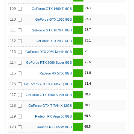
74.7
109
GeForce GTX 1660 Ti 6GB
74.4
110
GeForce GTX 1070 8GB
73.7
111
GeForce GTX 1070 Ti 8GB
73.1
112
GeForce RTX 2060 6GB
73
113
GeForce RTX 2060 Mobile 6GB
72.5
114
GeForce RTX 2060 Super 8GB
71.8
115
Radeon RX 5700 8GB
71.4
116
GeForce GTX 1080 Max-Q 8GB
70.4
117
GeForce GTX 1660 Super 6GB
70.1
118
GeForce GTX TITAN X 12GB
69.5
119
Radeon RX Vega 56 8GB
68.5
120
Radeon RX 6650M 8GB