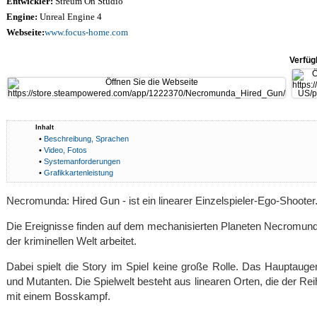
Entwickler:
Streum On Studio
Engine:
Unreal Engine 4
Webseite:
www.focus-home.com
Verfüg
Inhalt
•
Beschreibung, Sprachen
•
Video, Fotos
•
Systemanforderungen
•
Grafikkartenleistung
Necromunda: Hired Gun - ist ein linearer Einzelspieler-Ego-Shooter
Die Ereignisse finden auf dem mechanisierten Planeten Necromunda s
der kriminellen Welt arbeitet.
Dabei spielt die Story im Spiel keine große Rolle. Das Hauptau
und Mutanten. Die Spielwelt besteht aus linearen Orten, die der 
mit einem Bosskampf.