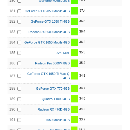
38.2
180
GeForce MX550 2GB
37.4
181
GeForce RTX 2050 Mobile 4GB
36.8
182
GeForce GTX 1050 Ti 4GB
36.4
183
Radeon RX 5500 Mobile 4GB
36.2
184
GeForce GTX 1650 Mobile 4GB
35.3
185
Arc 130T
35.2
186
Radeon Pro 5500M 8GB
GeForce GTX 1650 Ti Max-Q
34.9
187
4GB
34.7
188
GeForce GTX 770 4GB
34.5
189
Quadro T1000 4GB
34.2
190
Radeon RX 470D 4GB
33.7
191
T550 Mobile 4GB
33.1