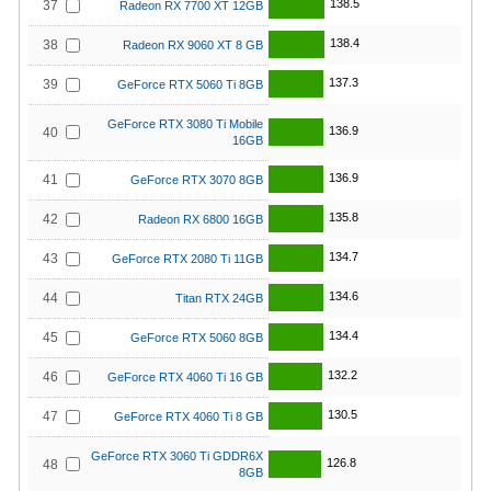
138.5
37
Radeon RX 7700 XT 12GB
138.4
38
Radeon RX 9060 XT 8 GB
137.3
39
GeForce RTX 5060 Ti 8GB
GeForce RTX 3080 Ti Mobile
136.9
40
16GB
136.9
41
GeForce RTX 3070 8GB
135.8
42
Radeon RX 6800 16GB
134.7
43
GeForce RTX 2080 Ti 11GB
134.6
44
Titan RTX 24GB
134.4
45
GeForce RTX 5060 8GB
132.2
46
GeForce RTX 4060 Ti 16 GB
130.5
47
GeForce RTX 4060 Ti 8 GB
GeForce RTX 3060 Ti GDDR6X
126.8
48
8GB