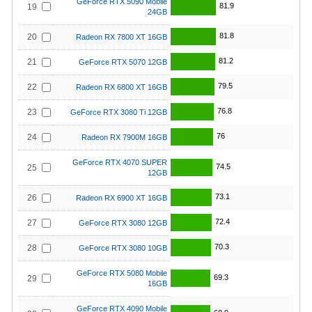
GeForce RTX 5090 Mobile
81.9
19
24GB
81.8
20
Radeon RX 7800 XT 16GB
81.2
21
GeForce RTX 5070 12GB
79.5
22
Radeon RX 6800 XT 16GB
76.8
23
GeForce RTX 3080 Ti 12GB
76
24
Radeon RX 7900M 16GB
GeForce RTX 4070 SUPER
74.5
25
12GB
73.1
26
Radeon RX 6900 XT 16GB
72.4
27
GeForce RTX 3080 12GB
70.3
28
GeForce RTX 3080 10GB
GeForce RTX 5080 Mobile
69.3
29
16GB
GeForce RTX 4090 Mobile