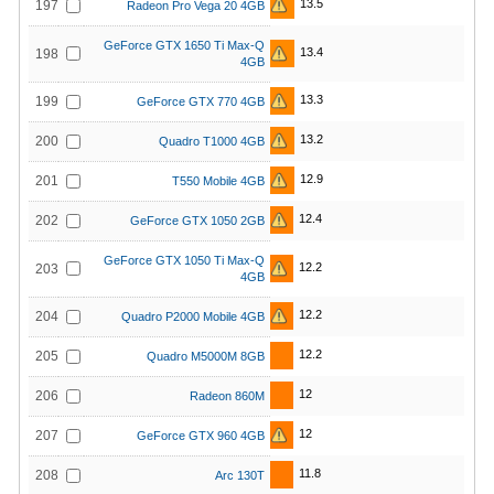
13.5
197
Radeon Pro Vega 20 4GB
GeForce GTX 1650 Ti Max-Q
13.4
198
4GB
13.3
199
GeForce GTX 770 4GB
13.2
200
Quadro T1000 4GB
12.9
201
T550 Mobile 4GB
12.4
202
GeForce GTX 1050 2GB
GeForce GTX 1050 Ti Max-Q
12.2
203
4GB
12.2
204
Quadro P2000 Mobile 4GB
12.2
205
Quadro M5000M 8GB
12
206
Radeon 860M
12
207
GeForce GTX 960 4GB
11.8
208
Arc 130T