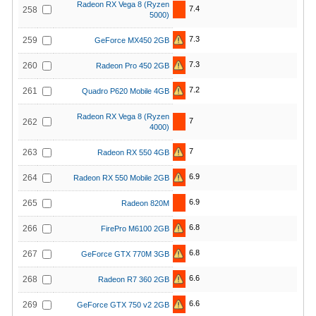
Radeon RX Vega 8 (Ryzen
7.4
258
5000)
7.3
259
GeForce MX450 2GB
7.3
260
Radeon Pro 450 2GB
7.2
261
Quadro P620 Mobile 4GB
Radeon RX Vega 8 (Ryzen
7
262
4000)
7
263
Radeon RX 550 4GB
6.9
264
Radeon RX 550 Mobile 2GB
6.9
265
Radeon 820M
6.8
266
FirePro M6100 2GB
6.8
267
GeForce GTX 770M 3GB
6.6
268
Radeon R7 360 2GB
6.6
269
GeForce GTX 750 v2 2GB