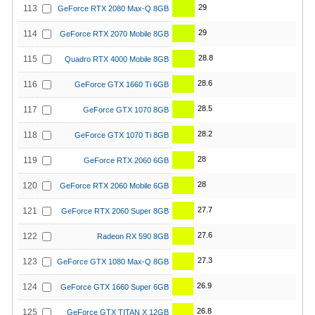
29
113
GeForce RTX 2080 Max-Q 8GB
29
114
GeForce RTX 2070 Mobile 8GB
28.8
115
Quadro RTX 4000 Mobile 8GB
28.6
116
GeForce GTX 1660 Ti 6GB
28.5
117
GeForce GTX 1070 8GB
28.2
118
GeForce GTX 1070 Ti 8GB
28
119
GeForce RTX 2060 6GB
28
120
GeForce RTX 2060 Mobile 6GB
27.7
121
GeForce RTX 2060 Super 8GB
27.6
122
Radeon RX 590 8GB
27.3
123
GeForce GTX 1080 Max-Q 8GB
26.9
124
GeForce GTX 1660 Super 6GB
26.8
125
GeForce GTX TITAN X 12GB