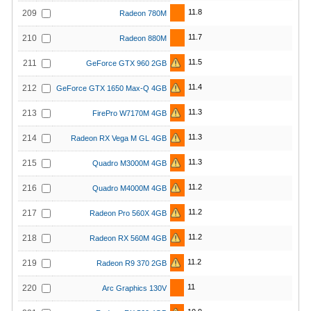
11.8
209
Radeon 780M
11.7
210
Radeon 880M
11.5
211
GeForce GTX 960 2GB
11.4
212
GeForce GTX 1650 Max-Q 4GB
11.3
213
FirePro W7170M 4GB
11.3
214
Radeon RX Vega M GL 4GB
11.3
215
Quadro M3000M 4GB
11.2
216
Quadro M4000M 4GB
11.2
217
Radeon Pro 560X 4GB
11.2
218
Radeon RX 560M 4GB
11.2
219
Radeon R9 370 2GB
11
220
Arc Graphics 130V