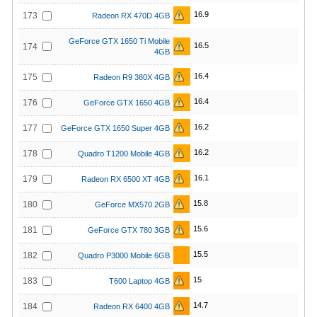
16.9
173
Radeon RX 470D 4GB
GeForce GTX 1650 Ti Mobile
16.5
174
4GB
16.4
175
Radeon R9 380X 4GB
16.4
176
GeForce GTX 1650 4GB
16.2
177
GeForce GTX 1650 Super 4GB
16.2
178
Quadro T1200 Mobile 4GB
16.1
179
Radeon RX 6500 XT 4GB
15.8
180
GeForce MX570 2GB
15.6
181
GeForce GTX 780 3GB
15.5
182
Quadro P3000 Mobile 6GB
15
183
T600 Laptop 4GB
14.7
184
Radeon RX 6400 4GB