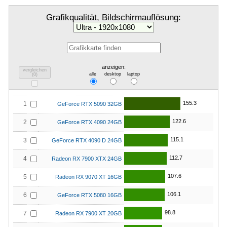
Grafikqualität, Bildschirmauflösung:
anzeigen:
vergleichen
alle
desktop
laptop
(
0
)
155.3
1
GeForce RTX 5090 32GB
122.6
2
GeForce RTX 4090 24GB
115.1
3
GeForce RTX 4090 D 24GB
112.7
4
Radeon RX 7900 XTX 24GB
107.6
5
Radeon RX 9070 XT 16GB
106.1
6
GeForce RTX 5080 16GB
98.8
7
Radeon RX 7900 XT 20GB