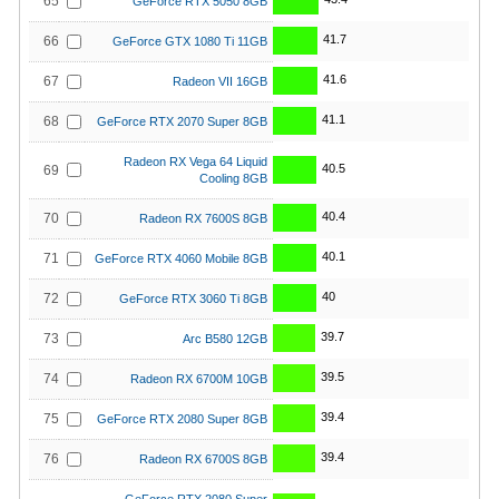
65
GeForce RTX 5050 8GB
41.7
66
GeForce GTX 1080 Ti 11GB
41.6
67
Radeon VII 16GB
41.1
68
GeForce RTX 2070 Super 8GB
Radeon RX Vega 64 Liquid
40.5
69
Cooling 8GB
40.4
70
Radeon RX 7600S 8GB
40.1
71
GeForce RTX 4060 Mobile 8GB
40
72
GeForce RTX 3060 Ti 8GB
39.7
73
Arc B580 12GB
39.5
74
Radeon RX 6700M 10GB
39.4
75
GeForce RTX 2080 Super 8GB
39.4
76
Radeon RX 6700S 8GB