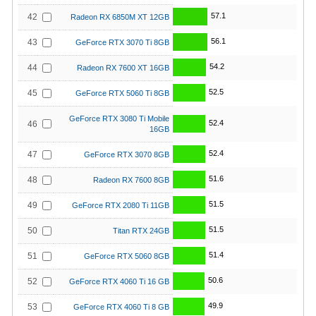
57.1
42
Radeon RX 6850M XT 12GB
56.1
43
GeForce RTX 3070 Ti 8GB
54.2
44
Radeon RX 7600 XT 16GB
52.5
45
GeForce RTX 5060 Ti 8GB
GeForce RTX 3080 Ti Mobile
52.4
46
16GB
52.4
47
GeForce RTX 3070 8GB
51.6
48
Radeon RX 7600 8GB
51.5
49
GeForce RTX 2080 Ti 11GB
51.5
50
Titan RTX 24GB
51.4
51
GeForce RTX 5060 8GB
50.6
52
GeForce RTX 4060 Ti 16 GB
49.9
53
GeForce RTX 4060 Ti 8 GB