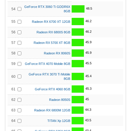
GeForce RTX 3060 Ti GDDR6X
48.5
54
8GB
46.2
55
Radeon RX 6700 XT 12GB
46.2
56
Radeon RX 6800S 8GB
45.9
57
Radeon RX 5700 XT 8GB
45.9
58
Radeon RX 8060S
45.5
59
GeForce RTX 4070 Mobile 8GB
GeForce RTX 3070 Ti Mobile
45.4
60
8GB
45.3
61
GeForce RTX 4060 8GB
45
62
Radeon 8050S
44.3
63
Radeon RX 6800M 12GB
43.5
64
TITAN Xp 12GB
43.4