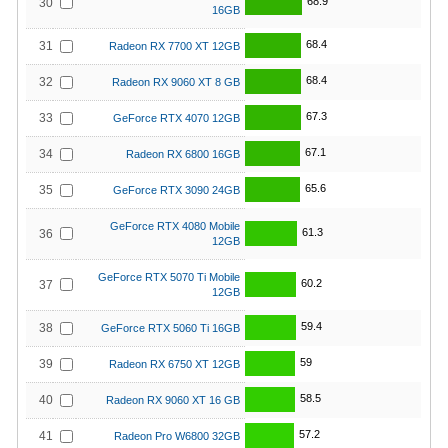
68.9
30
16GB
68.4
31
Radeon RX 7700 XT 12GB
68.4
32
Radeon RX 9060 XT 8 GB
67.3
33
GeForce RTX 4070 12GB
67.1
34
Radeon RX 6800 16GB
65.6
35
GeForce RTX 3090 24GB
GeForce RTX 4080 Mobile
61.3
36
12GB
GeForce RTX 5070 Ti Mobile
60.2
37
12GB
59.4
38
GeForce RTX 5060 Ti 16GB
59
39
Radeon RX 6750 XT 12GB
58.5
40
Radeon RX 9060 XT 16 GB
57.2
41
Radeon Pro W6800 32GB