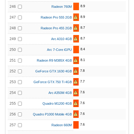
8.9
246
Radeon 760M
8.9
247
Radeon Pro 555 2GB
8.7
248
Radeon Pro 455 2GB
8.7
249
Arc A310 4GB
8.4
250
Arc 7-Core iGPU
8.1
251
Radeon R9 M385X 4GB
7.8
252
GeForce GTX 1630 4GB
7.7
253
GeForce GTX 750 Ti 4GB
7.6
254
Arc A350M 4GB
7.6
255
Quadro M1200 4GB
7.6
256
Quadro P1000 Mobile 4GB
7.6
257
Radeon 660M