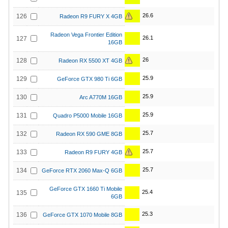
26.6
126
Radeon R9 FURY X 4GB
Radeon Vega Frontier Edition
26.1
127
16GB
26
128
Radeon RX 5500 XT 4GB
25.9
129
GeForce GTX 980 Ti 6GB
25.9
130
Arc A770M 16GB
25.9
131
Quadro P5000 Mobile 16GB
25.7
132
Radeon RX 590 GME 8GB
25.7
133
Radeon R9 FURY 4GB
25.7
134
GeForce RTX 2060 Max-Q 6GB
GeForce GTX 1660 Ti Mobile
25.4
135
6GB
25.3
136
GeForce GTX 1070 Mobile 8GB