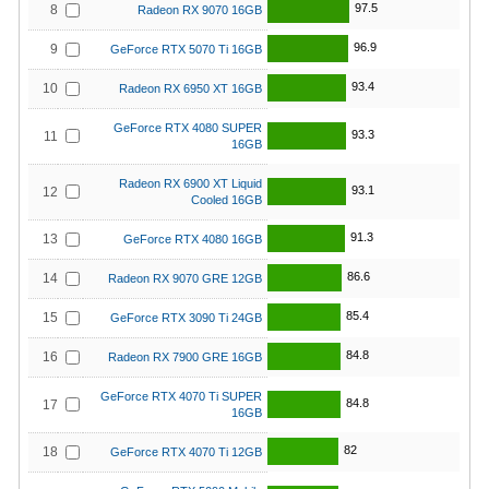
97.5
8
Radeon RX 9070 16GB
96.9
9
GeForce RTX 5070 Ti 16GB
93.4
10
Radeon RX 6950 XT 16GB
GeForce RTX 4080 SUPER
93.3
11
16GB
Radeon RX 6900 XT Liquid
93.1
12
Cooled 16GB
91.3
13
GeForce RTX 4080 16GB
86.6
14
Radeon RX 9070 GRE 12GB
85.4
15
GeForce RTX 3090 Ti 24GB
84.8
16
Radeon RX 7900 GRE 16GB
GeForce RTX 4070 Ti SUPER
84.8
17
16GB
82
18
GeForce RTX 4070 Ti 12GB