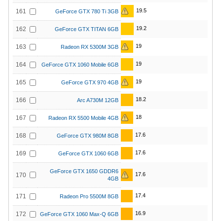
19.5
161
GeForce GTX 780 Ti 3GB
19.2
162
GeForce GTX TITAN 6GB
19
163
Radeon RX 5300M 3GB
19
164
GeForce GTX 1060 Mobile 6GB
19
165
GeForce GTX 970 4GB
18.2
166
Arc A730M 12GB
18
167
Radeon RX 5500 Mobile 4GB
17.6
168
GeForce GTX 980M 8GB
17.6
169
GeForce GTX 1060 6GB
GeForce GTX 1650 GDDR6
17.6
170
4GB
17.4
171
Radeon Pro 5500M 8GB
16.9
172
GeForce GTX 1060 Max-Q 6GB