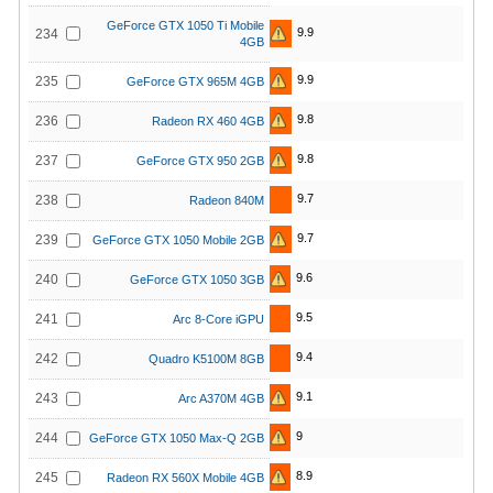
GeForce GTX 1050 Ti Mobile
9.9
234
4GB
9.9
235
GeForce GTX 965M 4GB
9.8
236
Radeon RX 460 4GB
9.8
237
GeForce GTX 950 2GB
9.7
238
Radeon 840M
9.7
239
GeForce GTX 1050 Mobile 2GB
9.6
240
GeForce GTX 1050 3GB
9.5
241
Arc 8-Core iGPU
9.4
242
Quadro K5100M 8GB
9.1
243
Arc A370M 4GB
9
244
GeForce GTX 1050 Max-Q 2GB
8.9
245
Radeon RX 560X Mobile 4GB