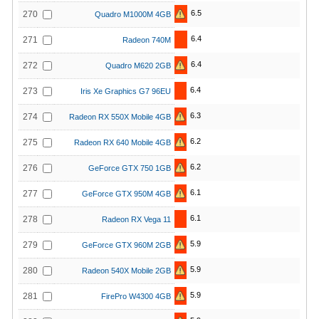
6.5
270
Quadro M1000M 4GB
6.4
271
Radeon 740M
6.4
272
Quadro M620 2GB
6.4
273
Iris Xe Graphics G7 96EU
6.3
274
Radeon RX 550X Mobile 4GB
6.2
275
Radeon RX 640 Mobile 4GB
6.2
276
GeForce GTX 750 1GB
6.1
277
GeForce GTX 950M 4GB
6.1
278
Radeon RX Vega 11
5.9
279
GeForce GTX 960M 2GB
5.9
280
Radeon 540X Mobile 2GB
5.9
281
FirePro W4300 4GB