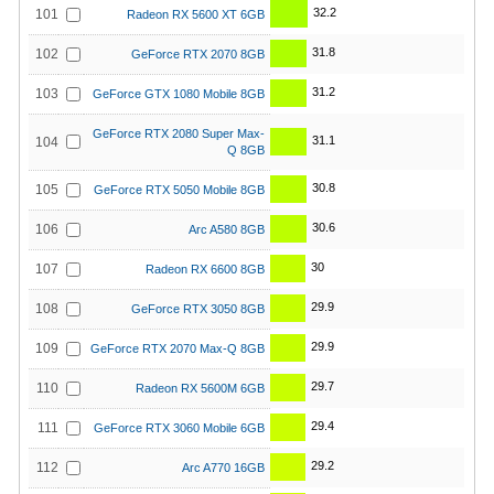
32.2
101
Radeon RX 5600 XT 6GB
31.8
102
GeForce RTX 2070 8GB
31.2
103
GeForce GTX 1080 Mobile 8GB
GeForce RTX 2080 Super Max-
31.1
104
Q 8GB
30.8
105
GeForce RTX 5050 Mobile 8GB
30.6
106
Arc A580 8GB
30
107
Radeon RX 6600 8GB
29.9
108
GeForce RTX 3050 8GB
29.9
109
GeForce RTX 2070 Max-Q 8GB
29.7
110
Radeon RX 5600M 6GB
29.4
111
GeForce RTX 3060 Mobile 6GB
29.2
112
Arc A770 16GB