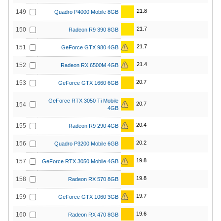
21.8
149
Quadro P4000 Mobile 8GB
21.7
150
Radeon R9 390 8GB
21.7
151
GeForce GTX 980 4GB
21.4
152
Radeon RX 6500M 4GB
20.7
153
GeForce GTX 1660 6GB
GeForce RTX 3050 Ti Mobile
20.7
154
4GB
20.4
155
Radeon R9 290 4GB
20.2
156
Quadro P3200 Mobile 6GB
19.8
157
GeForce RTX 3050 Mobile 4GB
19.8
158
Radeon RX 570 8GB
19.7
159
GeForce GTX 1060 3GB
19.6
160
Radeon RX 470 8GB