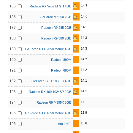
14.7
185
Radeon RX Vega M GH 4GB
14.6
186
GeForce MX550 2GB
14.5
187
Radeon R9 285 2GB
14.3
188
Radeon R9 380 2GB
14.3
189
GeForce RTX 2050 Mobile 4GB
14.2
190
Radeon 890M
14.2
191
Radeon 680M
14.1
192
GeForce GTX 1050 Ti 4GB
14.1
193
Radeon RX 460 1024SP 2GB
14
194
Radeon R9 M395X 8GB
13.9
195
GeForce GTX 1650 Mobile 4GB
13.6
196
Arc 140T