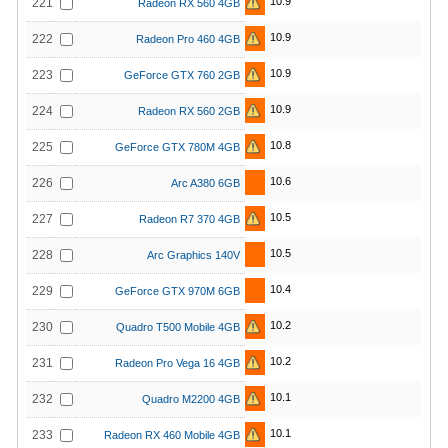
10.9
221
Radeon RX 560 4GB
10.9
222
Radeon Pro 460 4GB
10.9
223
GeForce GTX 760 2GB
10.9
224
Radeon RX 560 2GB
10.8
225
GeForce GTX 780M 4GB
10.6
226
Arc A380 6GB
10.5
227
Radeon R7 370 4GB
10.5
228
Arc Graphics 140V
10.4
229
GeForce GTX 970M 6GB
10.2
230
Quadro T500 Mobile 4GB
10.2
231
Radeon Pro Vega 16 4GB
10.1
232
Quadro M2200 4GB
10.1
233
Radeon RX 460 Mobile 4GB