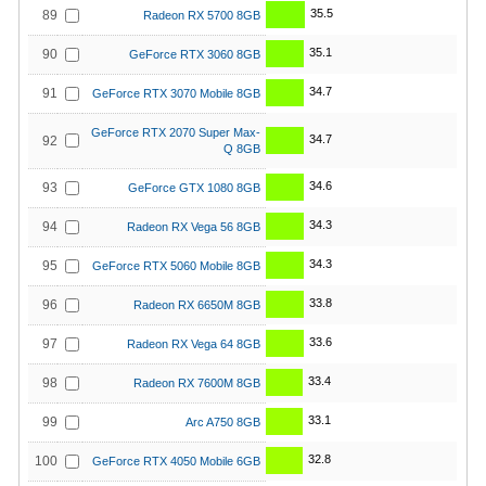
35.5
89
Radeon RX 5700 8GB
35.1
90
GeForce RTX 3060 8GB
34.7
91
GeForce RTX 3070 Mobile 8GB
GeForce RTX 2070 Super Max-
34.7
92
Q 8GB
34.6
93
GeForce GTX 1080 8GB
34.3
94
Radeon RX Vega 56 8GB
34.3
95
GeForce RTX 5060 Mobile 8GB
33.8
96
Radeon RX 6650M 8GB
33.6
97
Radeon RX Vega 64 8GB
33.4
98
Radeon RX 7600M 8GB
33.1
99
Arc A750 8GB
32.8
100
GeForce RTX 4050 Mobile 6GB