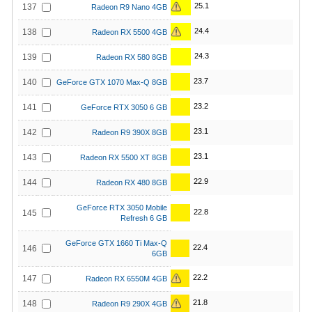
25.1
137
Radeon R9 Nano 4GB
24.4
138
Radeon RX 5500 4GB
24.3
139
Radeon RX 580 8GB
23.7
140
GeForce GTX 1070 Max-Q 8GB
23.2
141
GeForce RTX 3050 6 GB
23.1
142
Radeon R9 390X 8GB
23.1
143
Radeon RX 5500 XT 8GB
22.9
144
Radeon RX 480 8GB
GeForce RTX 3050 Mobile
22.8
145
Refresh 6 GB
GeForce GTX 1660 Ti Max-Q
22.4
146
6GB
22.2
147
Radeon RX 6550M 4GB
21.8
148
Radeon R9 290X 4GB