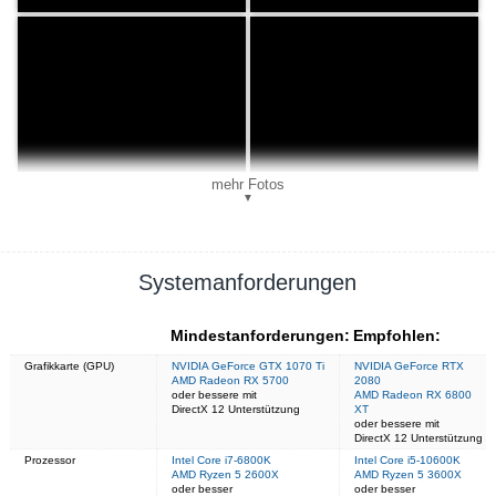
mehr Fotos
▼
Systemanforderungen
Mindestanforderungen:
Empfohlen:
Grafikkarte (GPU)
NVIDIA GeForce GTX 1070 Ti
NVIDIA GeForce RTX
AMD Radeon RX 5700
2080
oder bessere mit
AMD Radeon RX 6800
DirectX 12 Unterstützung
XT
oder bessere mit
DirectX 12 Unterstützung
Prozessor
Intel Core i7-6800K
Intel Core i5-10600K
AMD Ryzen 5 2600X
AMD Ryzen 5 3600X
oder besser
oder besser