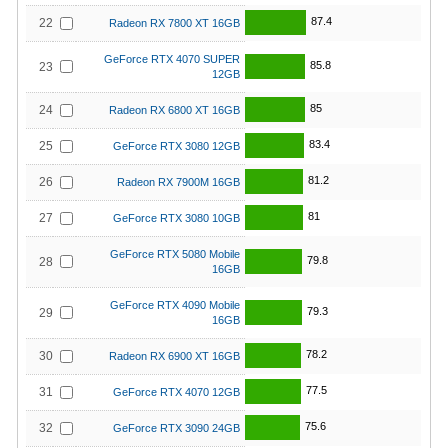
87.4
22
Radeon RX 7800 XT 16GB
GeForce RTX 4070 SUPER
85.8
23
12GB
85
24
Radeon RX 6800 XT 16GB
83.4
25
GeForce RTX 3080 12GB
81.2
26
Radeon RX 7900M 16GB
81
27
GeForce RTX 3080 10GB
GeForce RTX 5080 Mobile
79.8
28
16GB
GeForce RTX 4090 Mobile
79.3
29
16GB
78.2
30
Radeon RX 6900 XT 16GB
77.5
31
GeForce RTX 4070 12GB
75.6
32
GeForce RTX 3090 24GB