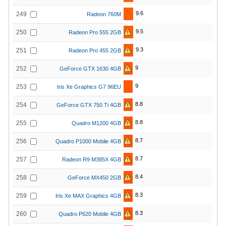
9.6
249
Radeon 760M
9.5
250
Radeon Pro 555 2GB
9.3
251
Radeon Pro 455 2GB
9
252
GeForce GTX 1630 4GB
9
253
Iris Xe Graphics G7 96EU
8.8
254
GeForce GTX 750 Ti 4GB
8.8
255
Quadro M1200 4GB
8.7
256
Quadro P1000 Mobile 4GB
8.7
257
Radeon R9 M385X 4GB
8.4
258
GeForce MX450 2GB
8.3
259
Iris Xe MAX Graphics 4GB
8.3
260
Quadro P620 Mobile 4GB