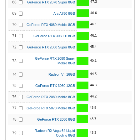
47.3
68
GeForce RTX 2070 Super 8GB
46.6
69
Arc A750 8GB
46.1
70
GeForce RTX 4060 Mobile 8GB
46.1
71
GeForce RTX 3060 Ti 8GB
45.4
72
GeForce RTX 2080 Super 8GB
GeForce RTX 2080 Super
45.1
73
Mobile 8GB
44.5
74
Radeon VII 16GB
44.3
75
GeForce RTX 3060 12GB
44.2
76
GeForce RTX 2080 Mobile 8GB
43.8
77
GeForce RTX 5070 Mobile 8GB
43.7
78
GeForce RTX 2080 8GB
Radeon RX Vega 64 Liquid
43.3
79
Cooling 8GB