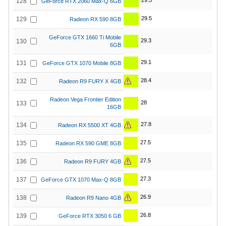
29.5
128
GeForce RTX 2060 Max-Q 6GB
29.5
129
Radeon RX 590 8GB
GeForce GTX 1660 Ti Mobile
29.3
130
6GB
29.1
131
GeForce GTX 1070 Mobile 8GB
28.4
132
Radeon R9 FURY X 4GB
Radeon Vega Frontier Edition
28
133
16GB
27.8
134
Radeon RX 5500 XT 4GB
27.5
135
Radeon RX 590 GME 8GB
27.5
136
Radeon R9 FURY 4GB
27.3
137
GeForce GTX 1070 Max-Q 8GB
26.9
138
Radeon R9 Nano 4GB
26.8
139
GeForce RTX 3050 6 GB