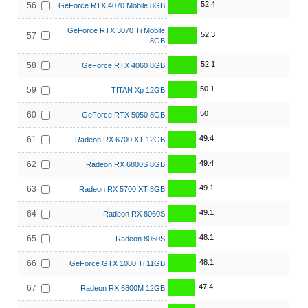
52.4
56
GeForce RTX 4070 Mobile 8GB
GeForce RTX 3070 Ti Mobile
52.3
57
8GB
52.1
58
GeForce RTX 4060 8GB
50.1
59
TITAN Xp 12GB
50
60
GeForce RTX 5050 8GB
49.4
61
Radeon RX 6700 XT 12GB
49.4
62
Radeon RX 6800S 8GB
49.1
63
Radeon RX 5700 XT 8GB
49.1
64
Radeon RX 8060S
48.1
65
Radeon 8050S
48.1
66
GeForce GTX 1080 Ti 11GB
47.4
67
Radeon RX 6800M 12GB