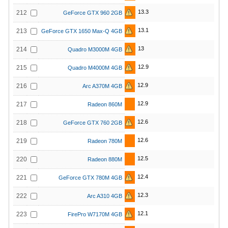
13.3
212
GeForce GTX 960 2GB
13.1
213
GeForce GTX 1650 Max-Q 4GB
13
214
Quadro M3000M 4GB
12.9
215
Quadro M4000M 4GB
12.9
216
Arc A370M 4GB
12.9
217
Radeon 860M
12.6
218
GeForce GTX 760 2GB
12.6
219
Radeon 780M
12.5
220
Radeon 880M
12.4
221
GeForce GTX 780M 4GB
12.3
222
Arc A310 4GB
12.1
223
FirePro W7170M 4GB