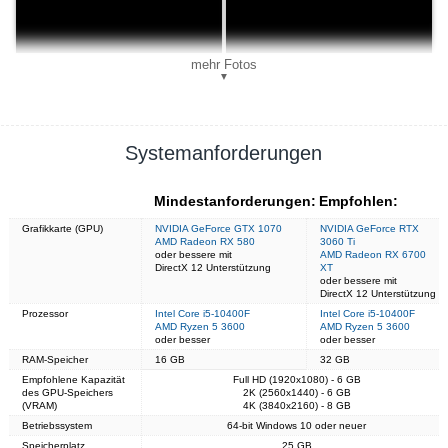
mehr Fotos
▼
Systemanforderungen
Mindestanforderungen:
Empfohlen:
Grafikkarte (GPU)
NVIDIA GeForce GTX 1070
NVIDIA GeForce RTX
AMD Radeon RX 580
3060 Ti
oder bessere mit
AMD Radeon RX 6700
DirectX 12 Unterstützung
XT
oder bessere mit
DirectX 12 Unterstützung
Prozessor
Intel Core i5-10400F
Intel Core i5-10400F
AMD Ryzen 5 3600
AMD Ryzen 5 3600
oder besser
oder besser
RAM-Speicher
16 GB
32 GB
Empfohlene Kapazität
Full HD (1920x1080) - 6 GB
des GPU-Speichers
2K (2560x1440) - 6 GB
(VRAM)
4K (3840x2160) - 8 GB
Betriebssystem
64-bit Windows 10 oder neuer
Speicherplatz
25 GB