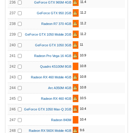
11.4
236
GeForce GTX 965M 4GB
11.2
237
GeForce GTX 950 2GB
11.2
238
Radeon R7 370 4GB
11.2
239
GeForce GTX 1050 Mobile 2GB
11
240
GeForce GTX 1050 3GB
10.9
241
Radeon Pro Vega 16 4GB
10.8
242
Quadro K5100M 8GB
10.8
243
Radeon RX 460 Mobile 4GB
10.8
244
Arc A350M 4GB
10.5
245
Radeon RX 460 4GB
10.4
246
GeForce GTX 1050 Max-Q 2GB
10.4
247
Radeon 840M
9.6
248
Radeon RX 560X Mobile 4GB