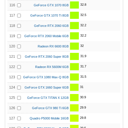
32.8
116
GeForce GTX 1070 8GB
32.5
117
GeForce GTX 1070 Ti 8GB
32.2
118
GeForce RTX 2060 6GB
32.2
119
GeForce RTX 2060 Mobile 6GB
32
120
Radeon RX 6600 8GB
31.9
121
GeForce RTX 2060 Super 8GB
31.7
122
Radeon RX 5600M 6GB
31.5
123
GeForce GTX 1080 Max-Q 8GB
31
124
GeForce GTX 1660 Super 6GB
30.9
125
GeForce GTX TITAN X 12GB
29.9
126
GeForce GTX 980 Ti 6GB
29.8
127
Quadro P5000 Mobile 16GB