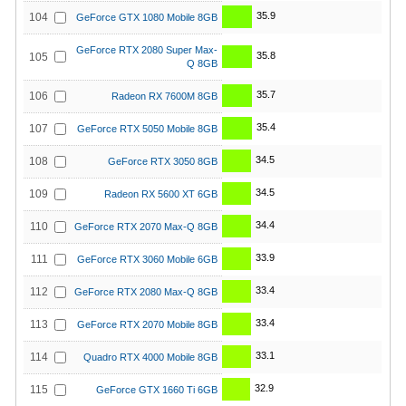
35.9
104
GeForce GTX 1080 Mobile 8GB
GeForce RTX 2080 Super Max-
35.8
105
Q 8GB
35.7
106
Radeon RX 7600M 8GB
35.4
107
GeForce RTX 5050 Mobile 8GB
34.5
108
GeForce RTX 3050 8GB
34.5
109
Radeon RX 5600 XT 6GB
34.4
110
GeForce RTX 2070 Max-Q 8GB
33.9
111
GeForce RTX 3060 Mobile 6GB
33.4
112
GeForce RTX 2080 Max-Q 8GB
33.4
113
GeForce RTX 2070 Mobile 8GB
33.1
114
Quadro RTX 4000 Mobile 8GB
32.9
115
GeForce GTX 1660 Ti 6GB