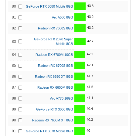
43.3
80
GeForce RTX 3080 Mobile 8GB
43.2
81
Arc A580 8GB
43.2
82
Radeon RX 7600S 8GB
GeForce RTX 2070 Super
42.7
83
Mobile 8GB
42.2
84
Radeon RX 6700M 10GB
42.1
85
Radeon RX 6700S 8GB
41.7
86
Radeon RX 6650 XT 8GB
41.5
87
Radeon RX 6600M 8GB
41.1
88
Arc A770 16GB
40.4
89
GeForce RTX 3060 8GB
40.3
90
Radeon RX 7600M XT 8GB
40
91
GeForce RTX 3070 Mobile 8GB