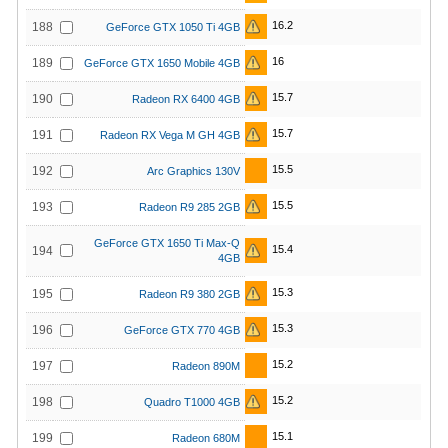
16.2
188
GeForce GTX 1050 Ti 4GB
16
189
GeForce GTX 1650 Mobile 4GB
15.7
190
Radeon RX 6400 4GB
15.7
191
Radeon RX Vega M GH 4GB
15.5
192
Arc Graphics 130V
15.5
193
Radeon R9 285 2GB
GeForce GTX 1650 Ti Max-Q
15.4
194
4GB
15.3
195
Radeon R9 380 2GB
15.3
196
GeForce GTX 770 4GB
15.2
197
Radeon 890M
15.2
198
Quadro T1000 4GB
15.1
199
Radeon 680M