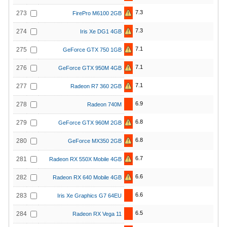
7.3
273
FirePro M6100 2GB
7.3
274
Iris Xe DG1 4GB
7.1
275
GeForce GTX 750 1GB
7.1
276
GeForce GTX 950M 4GB
7.1
277
Radeon R7 360 2GB
6.9
278
Radeon 740M
6.8
279
GeForce GTX 960M 2GB
6.8
280
GeForce MX350 2GB
6.7
281
Radeon RX 550X Mobile 4GB
6.6
282
Radeon RX 640 Mobile 4GB
6.6
283
Iris Xe Graphics G7 64EU
6.5
284
Radeon RX Vega 11