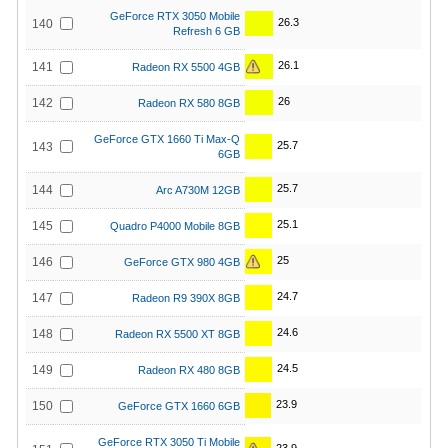
GeForce RTX 3050 Mobile
26.3
140
Refresh 6 GB
26.1
141
Radeon RX 5500 4GB
26
142
Radeon RX 580 8GB
GeForce GTX 1660 Ti Max-Q
25.7
143
6GB
25.7
144
Arc A730M 12GB
25.1
145
Quadro P4000 Mobile 8GB
25
146
GeForce GTX 980 4GB
24.7
147
Radeon R9 390X 8GB
24.6
148
Radeon RX 5500 XT 8GB
24.5
149
Radeon RX 480 8GB
23.9
150
GeForce GTX 1660 6GB
GeForce RTX 3050 Ti Mobile