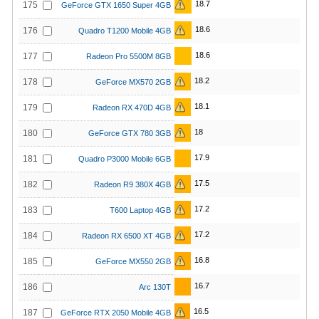
18.7
175
GeForce GTX 1650 Super 4GB
18.6
176
Quadro T1200 Mobile 4GB
18.6
177
Radeon Pro 5500M 8GB
18.2
178
GeForce MX570 2GB
18.1
179
Radeon RX 470D 4GB
18
180
GeForce GTX 780 3GB
17.9
181
Quadro P3000 Mobile 6GB
17.5
182
Radeon R9 380X 4GB
17.2
183
T600 Laptop 4GB
17.2
184
Radeon RX 6500 XT 4GB
16.8
185
GeForce MX550 2GB
16.7
186
Arc 130T
16.5
187
GeForce RTX 2050 Mobile 4GB