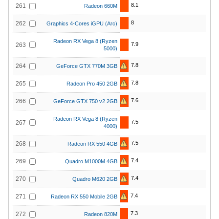
8.1
261
Radeon 660M
8
262
Graphics 4-Cores iGPU (Arc)
Radeon RX Vega 8 (Ryzen
7.9
263
5000)
7.8
264
GeForce GTX 770M 3GB
7.8
265
Radeon Pro 450 2GB
7.6
266
GeForce GTX 750 v2 2GB
Radeon RX Vega 8 (Ryzen
7.5
267
4000)
7.5
268
Radeon RX 550 4GB
7.4
269
Quadro M1000M 4GB
7.4
270
Quadro M620 2GB
7.4
271
Radeon RX 550 Mobile 2GB
7.3
272
Radeon 820M