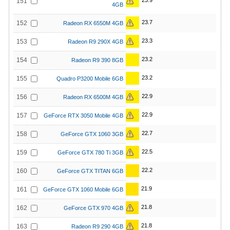
23.9
151
4GB
23.7
152
Radeon RX 6550M 4GB
23.3
153
Radeon R9 290X 4GB
23.2
154
Radeon R9 390 8GB
23.2
155
Quadro P3200 Mobile 6GB
22.9
156
Radeon RX 6500M 4GB
22.9
157
GeForce RTX 3050 Mobile 4GB
22.7
158
GeForce GTX 1060 3GB
22.5
159
GeForce GTX 780 Ti 3GB
22.2
160
GeForce GTX TITAN 6GB
21.9
161
GeForce GTX 1060 Mobile 6GB
21.8
162
GeForce GTX 970 4GB
21.8
163
Radeon R9 290 4GB