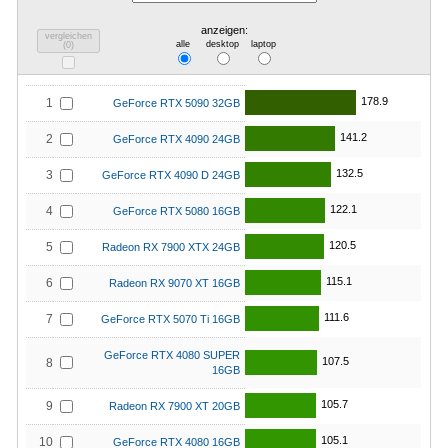
anzeigen:
vergleichen
alle
desktop
laptop
(
0
)
178.9
1
GeForce RTX 5090 32GB
141.2
2
GeForce RTX 4090 24GB
132.5
3
GeForce RTX 4090 D 24GB
122.1
4
GeForce RTX 5080 16GB
120.5
5
Radeon RX 7900 XTX 24GB
115.1
6
Radeon RX 9070 XT 16GB
111.6
7
GeForce RTX 5070 Ti 16GB
GeForce RTX 4080 SUPER
107.5
8
16GB
105.7
9
Radeon RX 7900 XT 20GB
105.1
10
GeForce RTX 4080 16GB