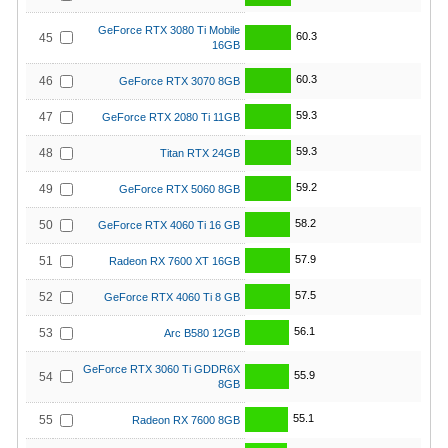
GeForce RTX 3080 Ti Mobile
60.3
45
16GB
60.3
46
GeForce RTX 3070 8GB
59.3
47
GeForce RTX 2080 Ti 11GB
59.3
48
Titan RTX 24GB
59.2
49
GeForce RTX 5060 8GB
58.2
50
GeForce RTX 4060 Ti 16 GB
57.9
51
Radeon RX 7600 XT 16GB
57.5
52
GeForce RTX 4060 Ti 8 GB
56.1
53
Arc B580 12GB
GeForce RTX 3060 Ti GDDR6X
55.9
54
8GB
55.1
55
Radeon RX 7600 8GB