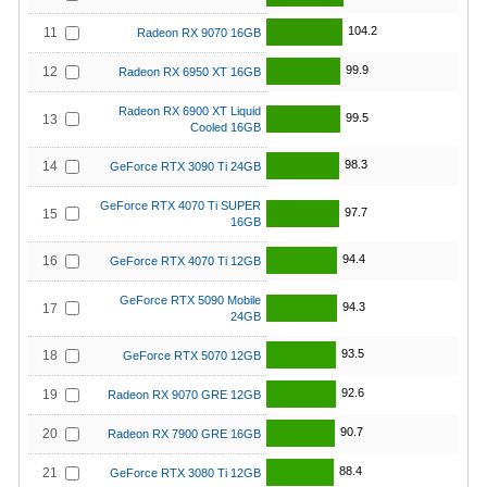
104.2
11
Radeon RX 9070 16GB
99.9
12
Radeon RX 6950 XT 16GB
Radeon RX 6900 XT Liquid
99.5
13
Cooled 16GB
98.3
14
GeForce RTX 3090 Ti 24GB
GeForce RTX 4070 Ti SUPER
97.7
15
16GB
94.4
16
GeForce RTX 4070 Ti 12GB
GeForce RTX 5090 Mobile
94.3
17
24GB
93.5
18
GeForce RTX 5070 12GB
92.6
19
Radeon RX 9070 GRE 12GB
90.7
20
Radeon RX 7900 GRE 16GB
88.4
21
GeForce RTX 3080 Ti 12GB