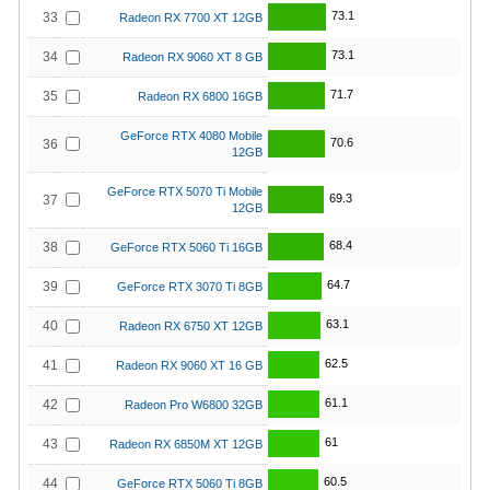
73.1
33
Radeon RX 7700 XT 12GB
73.1
34
Radeon RX 9060 XT 8 GB
71.7
35
Radeon RX 6800 16GB
GeForce RTX 4080 Mobile
70.6
36
12GB
GeForce RTX 5070 Ti Mobile
69.3
37
12GB
68.4
38
GeForce RTX 5060 Ti 16GB
64.7
39
GeForce RTX 3070 Ti 8GB
63.1
40
Radeon RX 6750 XT 12GB
62.5
41
Radeon RX 9060 XT 16 GB
61.1
42
Radeon Pro W6800 32GB
61
43
Radeon RX 6850M XT 12GB
60.5
44
GeForce RTX 5060 Ti 8GB