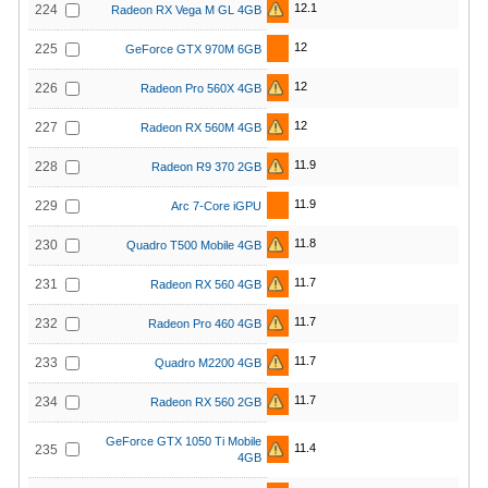
12.1
224
Radeon RX Vega M GL 4GB
12
225
GeForce GTX 970M 6GB
12
226
Radeon Pro 560X 4GB
12
227
Radeon RX 560M 4GB
11.9
228
Radeon R9 370 2GB
11.9
229
Arc 7-Core iGPU
11.8
230
Quadro T500 Mobile 4GB
11.7
231
Radeon RX 560 4GB
11.7
232
Radeon Pro 460 4GB
11.7
233
Quadro M2200 4GB
11.7
234
Radeon RX 560 2GB
GeForce GTX 1050 Ti Mobile
11.4
235
4GB