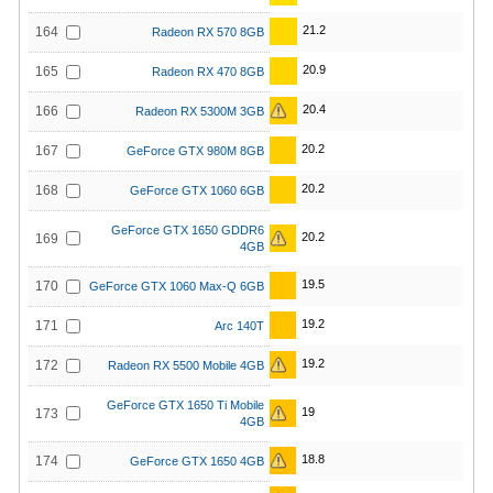
21.2
164
Radeon RX 570 8GB
20.9
165
Radeon RX 470 8GB
20.4
166
Radeon RX 5300M 3GB
20.2
167
GeForce GTX 980M 8GB
20.2
168
GeForce GTX 1060 6GB
GeForce GTX 1650 GDDR6
20.2
169
4GB
19.5
170
GeForce GTX 1060 Max-Q 6GB
19.2
171
Arc 140T
19.2
172
Radeon RX 5500 Mobile 4GB
GeForce GTX 1650 Ti Mobile
19
173
4GB
18.8
174
GeForce GTX 1650 4GB