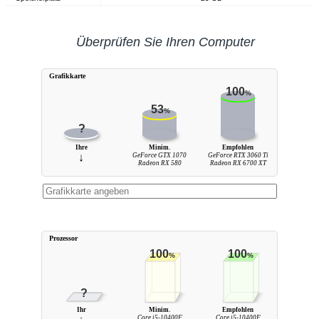
Überprüfen Sie Ihren Computer
Grafikkarte
100
%
53
%
?
Ihre
Minim.
Empfohlen
↓
GeForce GTX 1070
GeForce RTX 3060 Ti
Radeon RX 580
Radeon RX 6700 XT
Prozessor
100
100
%
%
?
Ihr
Minim.
Empfohlen
Core i5-10400F
Core i5-10400F