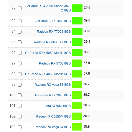
GeForce RTX 2070 Super Max-
39.9
92
Q 8GB
39.8
93
GeForce GTX 1080 8GB
39.8
94
Radeon RX 7700S 8GB
39.8
95
Radeon RX 6600 XT 8GB
39.5
96
GeForce RTX 5060 Mobile 8GB
37.9
97
Radeon RX 5700 8GB
37.8
98
GeForce RTX 4050 Mobile 6GB
36.7
99
Radeon RX Vega 56 8GB
36.7
100
GeForce RTX 2070 8GB
36.5
101
Arc A770M 16GB
36.2
102
Radeon RX 6650M 8GB
35.9
103
Radeon RX Vega 64 8GB