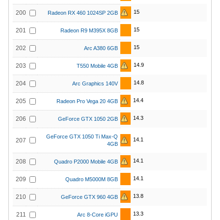
15
200
Radeon RX 460 1024SP 2GB
15
201
Radeon R9 M395X 8GB
15
202
Arc A380 6GB
14.9
203
T550 Mobile 4GB
14.8
204
Arc Graphics 140V
14.4
205
Radeon Pro Vega 20 4GB
14.3
206
GeForce GTX 1050 2GB
GeForce GTX 1050 Ti Max-Q
14.1
207
4GB
14.1
208
Quadro P2000 Mobile 4GB
14.1
209
Quadro M5000M 8GB
13.8
210
GeForce GTX 960 4GB
13.3
211
Arc 8-Core iGPU