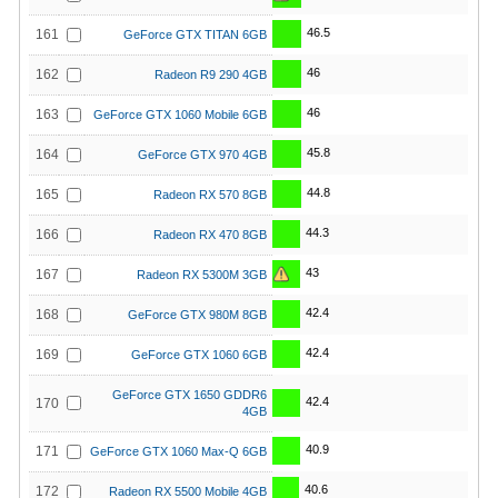
46.5
161
GeForce GTX TITAN 6GB
46
162
Radeon R9 290 4GB
46
163
GeForce GTX 1060 Mobile 6GB
45.8
164
GeForce GTX 970 4GB
44.8
165
Radeon RX 570 8GB
44.3
166
Radeon RX 470 8GB
43
167
Radeon RX 5300M 3GB
42.4
168
GeForce GTX 980M 8GB
42.4
169
GeForce GTX 1060 6GB
GeForce GTX 1650 GDDR6
42.4
170
4GB
40.9
171
GeForce GTX 1060 Max-Q 6GB
40.6
172
Radeon RX 5500 Mobile 4GB