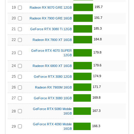
195.7
19
Radeon RX 9070 GRE 12GB
191.7
20
Radeon RX 7900 GRE 16GB
185.3
21
GeForce RTX 3080 Ti 12GB
184.8
22
Radeon RX 7800 XT 16GB
GeForce RTX 4070 SUPER
179.8
23
12GB
179.6
24
Radeon RX 6800 XT 16GB
174.9
25
GeForce RTX 3080 12GB
171.7
26
Radeon RX 7900M 16GB
169.8
27
GeForce RTX 3080 10GB
GeForce RTX 5080 Mobile
167.3
28
16GB
GeForce RTX 4090 Mobile
166.3
29
16GB