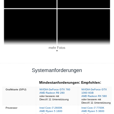
mehr Fotos
▼
Systemanforderungen
Mindestanforderungen:
Empfohlen:
Grafikkarte (GPU)
NVIDIA GeForce GTX 760
NVIDIA GeForce GTX
AMD Radeon R9 280
1060 6GB
oder bessere mit
AMD Radeon RX 580
DirectX 11 Unterstützung
oder bessere mit
DirectX 11 Unterstützung
Prozessor
Intel Core i7-2600K
Intel Core i7-7700K
AMD Ryzen 5 1600
AMD Ryzen 5 3600