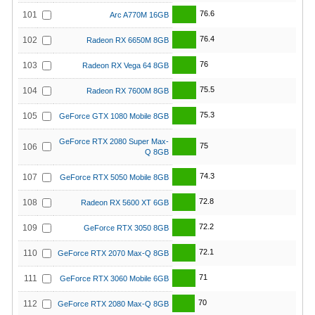
76.6
101
Arc A770M 16GB
76.4
102
Radeon RX 6650M 8GB
76
103
Radeon RX Vega 64 8GB
75.5
104
Radeon RX 7600M 8GB
75.3
105
GeForce GTX 1080 Mobile 8GB
GeForce RTX 2080 Super Max-
75
106
Q 8GB
74.3
107
GeForce RTX 5050 Mobile 8GB
72.8
108
Radeon RX 5600 XT 6GB
72.2
109
GeForce RTX 3050 8GB
72.1
110
GeForce RTX 2070 Max-Q 8GB
71
111
GeForce RTX 3060 Mobile 6GB
70
112
GeForce RTX 2080 Max-Q 8GB