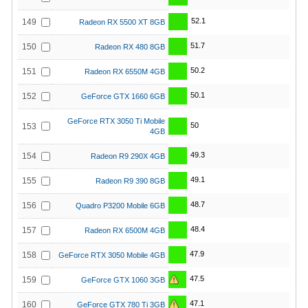
52.1
149
Radeon RX 5500 XT 8GB
51.7
150
Radeon RX 480 8GB
50.2
151
Radeon RX 6550M 4GB
50.1
152
GeForce GTX 1660 6GB
GeForce RTX 3050 Ti Mobile
50
153
4GB
49.3
154
Radeon R9 290X 4GB
49.1
155
Radeon R9 390 8GB
48.7
156
Quadro P3200 Mobile 6GB
48.4
157
Radeon RX 6500M 4GB
47.9
158
GeForce RTX 3050 Mobile 4GB
47.5
159
GeForce GTX 1060 3GB
47.1
160
GeForce GTX 780 Ti 3GB