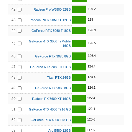
129.2
42
Radeon Pro W6800 32GB
129
43
Radeon RX 6850M XT 12GB
126.9
44
GeForce RTX 5060 Ti 8GB
GeForce RTX 3080 Ti Mobile
126.5
45
16GB
126.4
46
GeForce RTX 3070 8GB
124.4
47
GeForce RTX 2080 Ti 11GB
124.4
48
Titan RTX 24GB
124.1
49
GeForce RTX 5060 8GB
122.4
50
Radeon RX 7600 XT 16GB
122.1
51
GeForce RTX 4060 Ti 16 GB
120.6
52
GeForce RTX 4060 Ti 8 GB
117.5
53
Arc B580 12GB