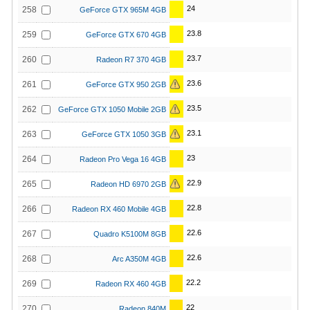
24
258
GeForce GTX 965M 4GB
23.8
259
GeForce GTX 670 4GB
23.7
260
Radeon R7 370 4GB
23.6
261
GeForce GTX 950 2GB
23.5
262
GeForce GTX 1050 Mobile 2GB
23.1
263
GeForce GTX 1050 3GB
23
264
Radeon Pro Vega 16 4GB
22.9
265
Radeon HD 6970 2GB
22.8
266
Radeon RX 460 Mobile 4GB
22.6
267
Quadro K5100M 8GB
22.6
268
Arc A350M 4GB
22.2
269
Radeon RX 460 4GB
22
270
Radeon 840M