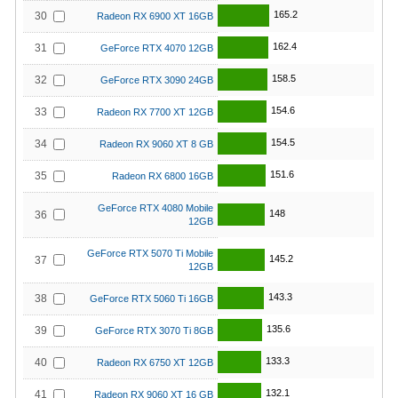
165.2
30
Radeon RX 6900 XT 16GB
162.4
31
GeForce RTX 4070 12GB
158.5
32
GeForce RTX 3090 24GB
154.6
33
Radeon RX 7700 XT 12GB
154.5
34
Radeon RX 9060 XT 8 GB
151.6
35
Radeon RX 6800 16GB
GeForce RTX 4080 Mobile
148
36
12GB
GeForce RTX 5070 Ti Mobile
145.2
37
12GB
143.3
38
GeForce RTX 5060 Ti 16GB
135.6
39
GeForce RTX 3070 Ti 8GB
133.3
40
Radeon RX 6750 XT 12GB
132.1
41
Radeon RX 9060 XT 16 GB