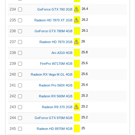
26.4
234
GeForce GTX 760 2GB
26.2
235
Radeon HD 7870 XT 2GB
26.1
236
GeForce GTX 780M 4GB
26
237
Radeon HD 7870 2GB
25.8
238
Arc A310 4GB
25.6
239
FirePro W7170M 4GB
25.6
240
Radeon RX Vega M GL 4GB
25.4
241
Radeon Pro 560X 4GB
25.3
242
Radeon RX 560M 4GB
25.2
243
Radeon R9 370 2GB
25.2
244
GeForce GTX 970M 6GB
25
245
Radeon HD 8970M 4GB