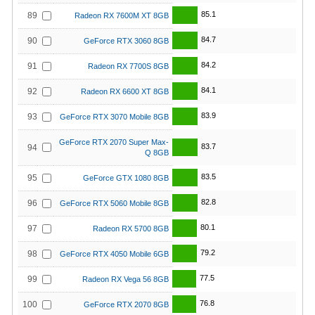
85.1
89
Radeon RX 7600M XT 8GB
84.7
90
GeForce RTX 3060 8GB
84.2
91
Radeon RX 7700S 8GB
84.1
92
Radeon RX 6600 XT 8GB
83.9
93
GeForce RTX 3070 Mobile 8GB
GeForce RTX 2070 Super Max-
83.7
94
Q 8GB
83.5
95
GeForce GTX 1080 8GB
82.8
96
GeForce RTX 5060 Mobile 8GB
80.1
97
Radeon RX 5700 8GB
79.2
98
GeForce RTX 4050 Mobile 6GB
77.5
99
Radeon RX Vega 56 8GB
76.8
100
GeForce RTX 2070 8GB