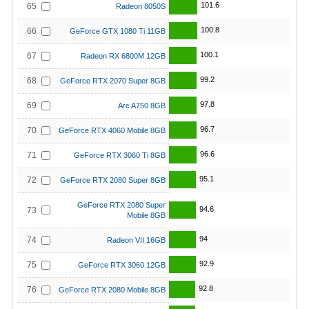
101.6
65
Radeon 8050S
100.8
66
GeForce GTX 1080 Ti 11GB
100.1
67
Radeon RX 6800M 12GB
99.2
68
GeForce RTX 2070 Super 8GB
97.8
69
Arc A750 8GB
96.7
70
GeForce RTX 4060 Mobile 8GB
96.6
71
GeForce RTX 3060 Ti 8GB
95.1
72
GeForce RTX 2080 Super 8GB
GeForce RTX 2080 Super
94.6
73
Mobile 8GB
94
74
Radeon VII 16GB
92.9
75
GeForce RTX 3060 12GB
92.8
76
GeForce RTX 2080 Mobile 8GB