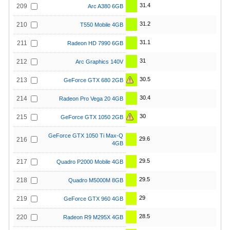
31.4
209
Arc A380 6GB
31.2
210
T550 Mobile 4GB
31.1
211
Radeon HD 7990 6GB
31
212
Arc Graphics 140V
30.5
213
GeForce GTX 680 2GB
30.4
214
Radeon Pro Vega 20 4GB
30
215
GeForce GTX 1050 2GB
GeForce GTX 1050 Ti Max-Q
29.6
216
4GB
29.5
217
Quadro P2000 Mobile 4GB
29.5
218
Quadro M5000M 8GB
29
219
GeForce GTX 960 4GB
28.5
220
Radeon R9 M295X 4GB