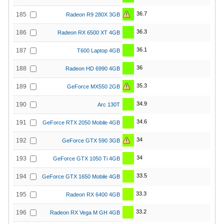
36.7
185
Radeon R9 280X 3GB
36.3
186
Radeon RX 6500 XT 4GB
36.1
187
T600 Laptop 4GB
36
188
Radeon HD 6990 4GB
35.3
189
GeForce MX550 2GB
34.9
190
Arc 130T
34.6
191
GeForce RTX 2050 Mobile 4GB
34
192
GeForce GTX 590 3GB
34
193
GeForce GTX 1050 Ti 4GB
33.5
194
GeForce GTX 1650 Mobile 4GB
33.3
195
Radeon RX 6400 4GB
33.2
196
Radeon RX Vega M GH 4GB