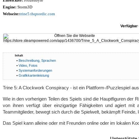
Entwickler:
Frozenbyte
Engine:
Storm3D
Webseite:
trine5.thqnordic.com
Verfügbar 
Inhalt
•
Beschreibung, Sprachen
•
Video, Fotos
•
Systemanforderungen
•
Grafikkartenleistung
Trine 5: A Clockwork Conspiracy - ist ein Plattform-/Puzzlespiel aus
Wie in den vorherigen Teilen des Spiels sind die Hauptfiguren der 
von ihnen verfügt über einzigartige Fähigkeiten und agiert mit
Teammitglieder, bewegt sich durch die Spielwelt, bekämpft Feinde, 
Das Spiel kann alleine oder mit Freunden online oder im lokalen K
Unterstützte