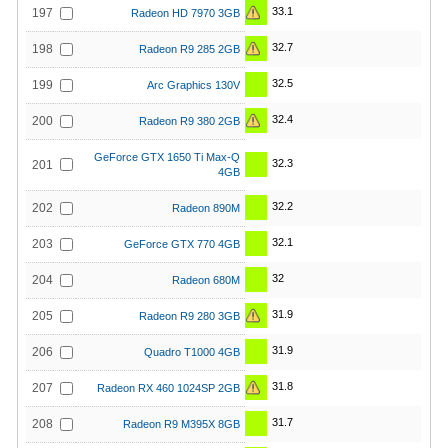
33.1
197
Radeon HD 7970 3GB
32.7
198
Radeon R9 285 2GB
32.5
199
Arc Graphics 130V
32.4
200
Radeon R9 380 2GB
GeForce GTX 1650 Ti Max-Q
32.3
201
4GB
32.2
202
Radeon 890M
32.1
203
GeForce GTX 770 4GB
32
204
Radeon 680M
31.9
205
Radeon R9 280 3GB
31.9
206
Quadro T1000 4GB
31.8
207
Radeon RX 460 1024SP 2GB
31.7
208
Radeon R9 M395X 8GB