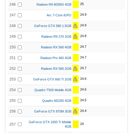
25
246
Radeon R9 M290X 4GB
24.9
247
Arc 7-Core iGPU
24.9
248
GeForce GTX 580 1.5GB
24.8
249
Radeon R9 270 2GB
24.7
250
Radeon RX 560 4GB
24.7
251
Radeon Pro 460 4GB
24.7
252
Radeon RX 560 2GB
24.6
253
GeForce GTX 660 Ti 2GB
24.6
254
Quadro T500 Mobile 4GB
24.5
255
Quadro M2200 4GB
24.4
256
GeForce GTX 870M 3GB
GeForce GTX 1050 Ti Mobile
24
257
4GB