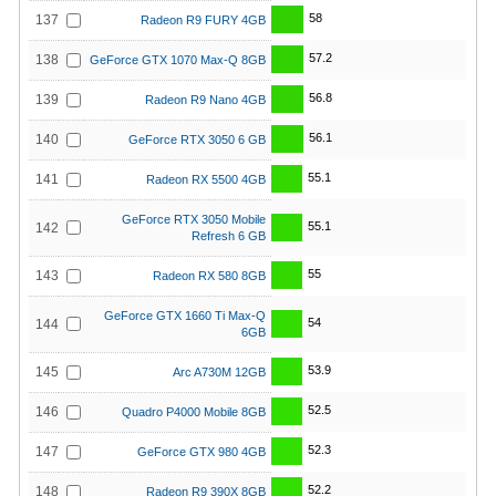
58
137
Radeon R9 FURY 4GB
57.2
138
GeForce GTX 1070 Max-Q 8GB
56.8
139
Radeon R9 Nano 4GB
56.1
140
GeForce RTX 3050 6 GB
55.1
141
Radeon RX 5500 4GB
GeForce RTX 3050 Mobile
55.1
142
Refresh 6 GB
55
143
Radeon RX 580 8GB
GeForce GTX 1660 Ti Max-Q
54
144
6GB
53.9
145
Arc A730M 12GB
52.5
146
Quadro P4000 Mobile 8GB
52.3
147
GeForce GTX 980 4GB
52.2
148
Radeon R9 390X 8GB