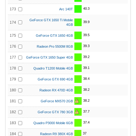
40.3
173
Arc 140T
GeForce GTX 1650 Ti Mobile
39.9
174
4GB
39.5
175
GeForce GTX 1650 4GB
39.3
176
Radeon Pro 5500M 8GB
39.2
177
GeForce GTX 1650 Super 4GB
39.1
178
Quadro T1200 Mobile 4GB
38.4
179
GeForce GTX 690 4GB
38.2
180
Radeon RX 470D 4GB
38.2
181
GeForce MX570 2GB
37.7
182
GeForce GTX 780 3GB
37.4
183
Quadro P3000 Mobile 6GB
37
184
Radeon R9 380X 4GB