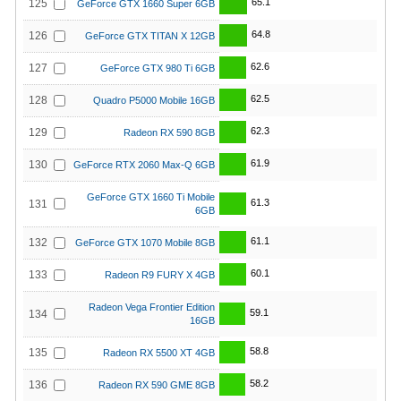
65.1
125
GeForce GTX 1660 Super 6GB
64.8
126
GeForce GTX TITAN X 12GB
62.6
127
GeForce GTX 980 Ti 6GB
62.5
128
Quadro P5000 Mobile 16GB
62.3
129
Radeon RX 590 8GB
61.9
130
GeForce RTX 2060 Max-Q 6GB
GeForce GTX 1660 Ti Mobile
61.3
131
6GB
61.1
132
GeForce GTX 1070 Mobile 8GB
60.1
133
Radeon R9 FURY X 4GB
Radeon Vega Frontier Edition
59.1
134
16GB
58.8
135
Radeon RX 5500 XT 4GB
58.2
136
Radeon RX 590 GME 8GB