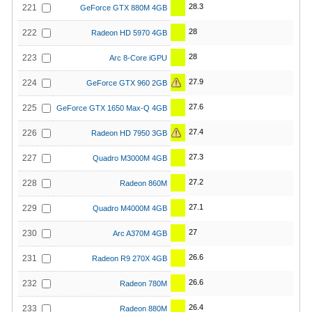
28.3
221
GeForce GTX 880M 4GB
28
222
Radeon HD 5970 4GB
28
223
Arc 8-Core iGPU
27.9
224
GeForce GTX 960 2GB
27.6
225
GeForce GTX 1650 Max-Q 4GB
27.4
226
Radeon HD 7950 3GB
27.3
227
Quadro M3000M 4GB
27.2
228
Radeon 860M
27.1
229
Quadro M4000M 4GB
27
230
Arc A370M 4GB
26.6
231
Radeon R9 270X 4GB
26.6
232
Radeon 780M
26.4
233
Radeon 880M