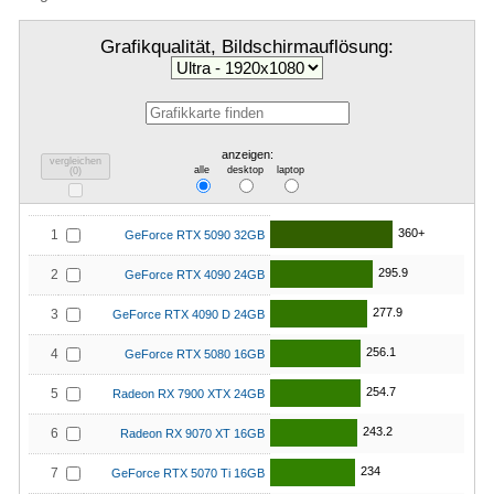
Grafikqualität, Bildschirmauflösung:
anzeigen:
vergleichen
alle
desktop
laptop
(
0
)
360+
1
GeForce RTX 5090 32GB
295.9
2
GeForce RTX 4090 24GB
277.9
3
GeForce RTX 4090 D 24GB
256.1
4
GeForce RTX 5080 16GB
254.7
5
Radeon RX 7900 XTX 24GB
243.2
6
Radeon RX 9070 XT 16GB
234
7
GeForce RTX 5070 Ti 16GB