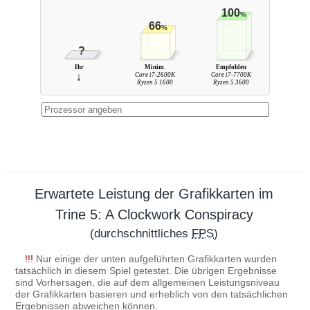
100
%
66
%
?
Ihr
Minim.
Empfohlen
↓
Core i7-2600K
Core i7-7700K
Ryzen 5 1600
Ryzen 5 3600
Erwartete Leistung der Grafikkarten im
Trine 5: A Clockwork Conspiracy
(durchschnittliches
FPS
)
!!!
Nur einige der unten aufgeführten Grafikkarten wurden
tatsächlich in diesem Spiel getestet. Die übrigen Ergebnisse
sind Vorhersagen, die auf dem allgemeinen Leistungsniveau
der Grafikkarten basieren und erheblich von den tatsächlichen
Ergebnissen abweichen können.