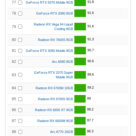
91.8
77
GeForce RTX 5070 Mobile 8GB
91.6
78
GeForce RTX 2080 8GB
Radeon RX Vega 64 Liquid
91.6
79
Cooling 8GB
91.3
80
Radeon RX 7600S 8GB
90.7
81
GeForce RTX 3080 Mobile 8GB
90.6
82
Arc A580 8GB
GeForce RTX 2070 Super
89.6
83
Mobile 8GB
89.2
84
Radeon RX 6700M 10GB
89
85
Radeon RX 6700S 8GB
88.2
86
Radeon RX 6650 XT 8GB
87.7
87
Radeon RX 6600M 8GB
86.3
88
Arc A770 16GB