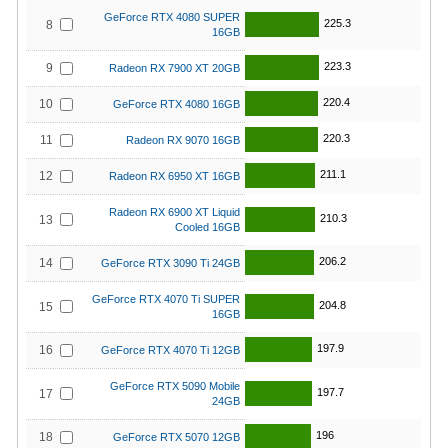
GeForce RTX 4080 SUPER
225.3
8
16GB
223.3
9
Radeon RX 7900 XT 20GB
220.4
10
GeForce RTX 4080 16GB
220.3
11
Radeon RX 9070 16GB
211.1
12
Radeon RX 6950 XT 16GB
Radeon RX 6900 XT Liquid
210.3
13
Cooled 16GB
206.2
14
GeForce RTX 3090 Ti 24GB
GeForce RTX 4070 Ti SUPER
204.8
15
16GB
197.9
16
GeForce RTX 4070 Ti 12GB
GeForce RTX 5090 Mobile
197.7
17
24GB
196
18
GeForce RTX 5070 12GB