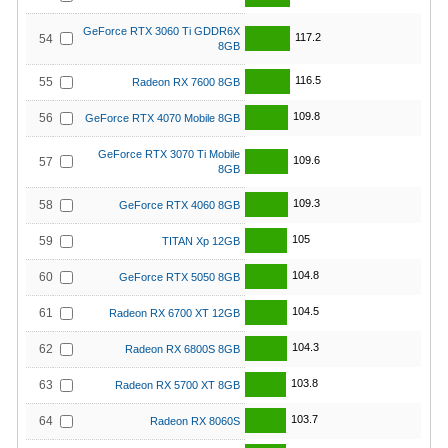
GeForce RTX 3060 Ti GDDR6X
117.2
54
8GB
116.5
55
Radeon RX 7600 8GB
109.8
56
GeForce RTX 4070 Mobile 8GB
GeForce RTX 3070 Ti Mobile
109.6
57
8GB
109.3
58
GeForce RTX 4060 8GB
105
59
TITAN Xp 12GB
104.8
60
GeForce RTX 5050 8GB
104.5
61
Radeon RX 6700 XT 12GB
104.3
62
Radeon RX 6800S 8GB
103.8
63
Radeon RX 5700 XT 8GB
103.7
64
Radeon RX 8060S