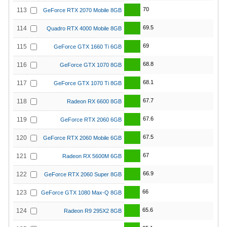
70
113
GeForce RTX 2070 Mobile 8GB
69.5
114
Quadro RTX 4000 Mobile 8GB
69
115
GeForce GTX 1660 Ti 6GB
68.8
116
GeForce GTX 1070 8GB
68.1
117
GeForce GTX 1070 Ti 8GB
67.7
118
Radeon RX 6600 8GB
67.6
119
GeForce RTX 2060 6GB
67.5
120
GeForce RTX 2060 Mobile 6GB
67
121
Radeon RX 5600M 6GB
66.9
122
GeForce RTX 2060 Super 8GB
66
123
GeForce GTX 1080 Max-Q 8GB
65.6
124
Radeon R9 295X2 8GB