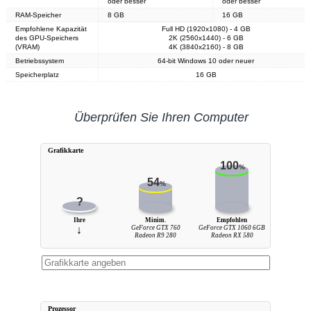
oder besser
oder besser
RAM-Speicher
8 GB
16 GB
Empfohlene Kapazität
Full HD (1920x1080) - 4 GB
des GPU-Speichers
2K (2560x1440) - 6 GB
(VRAM)
4K (3840x2160) - 8 GB
Betriebssystem
64-bit Windows 10 oder neuer
Speicherplatz
16 GB
Überprüfen Sie Ihren Computer
Grafikkarte
100
%
54
%
?
Ihre
Minim.
Empfohlen
↓
GeForce GTX 760
GeForce GTX 1060 6GB
Radeon R9 280
Radeon RX 580
Prozessor