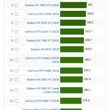
352
4
Radeon RX 7900 XTX 24GB
340.5
5
GeForce RTX 5080 16GB
336.2
6
Radeon RX 9070 XT 16GB
311.2
7
GeForce RTX 5070 Ti 16GB
308.7
8
Radeon RX 7900 XT 20GB
304.6
9
Radeon RX 9070 16GB
GeForce RTX 4080 SUPER
299.7
10
16GB
293.1
11
GeForce RTX 4080 16GB
291.8
12
Radeon RX 6950 XT 16GB
Radeon RX 6900 XT Liquid
290.7
13
Cooled 16GB
274.2
14
GeForce RTX 3090 Ti 24GB
GeForce RTX 4070 Ti SUPER