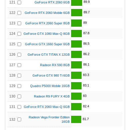
89.9
121
GeForce RTX 2060 6GB
89.7
122
GeForce RTX 2060 Mobile 6GB
89
123
GeForce RTX 2060 Super 8GB
87.8
124
GeForce GTX 1080 Max-Q 8GB
86.5
125
GeForce GTX 1660 Super 6GB
86.2
126
GeForce GTX TITAN X 12GB
86.1
127
Radeon RX 590 8GB
83.3
128
GeForce GTX 980 Ti 6GB
83.1
129
Quadro P5000 Mobile 16GB
83
130
Radeon R9 FURY X 4GB
82.4
131
GeForce RTX 2060 Max-Q 6GB
Radeon Vega Frontier Edition
81.7
132
16GB