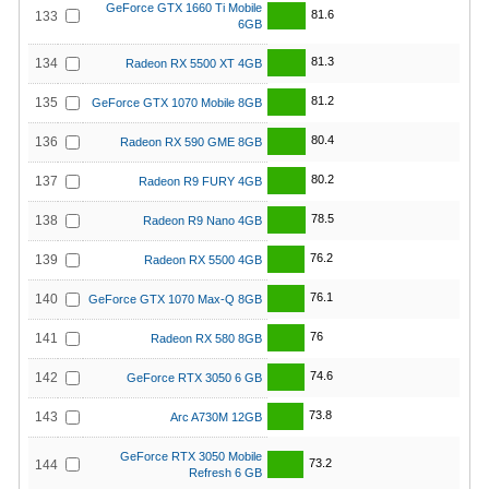
GeForce GTX 1660 Ti Mobile
81.6
133
6GB
81.3
134
Radeon RX 5500 XT 4GB
81.2
135
GeForce GTX 1070 Mobile 8GB
80.4
136
Radeon RX 590 GME 8GB
80.2
137
Radeon R9 FURY 4GB
78.5
138
Radeon R9 Nano 4GB
76.2
139
Radeon RX 5500 4GB
76.1
140
GeForce GTX 1070 Max-Q 8GB
76
141
Radeon RX 580 8GB
74.6
142
GeForce RTX 3050 6 GB
73.8
143
Arc A730M 12GB
GeForce RTX 3050 Mobile
73.2
144
Refresh 6 GB