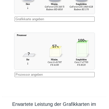
Ihre
Minim.
Empfohlen
↓
GeForce GTX 560 Ti
GeForce GTX 1060 6GB
Radeon HD 6850
Radeon RX 570
Prozessor
100
%
57
%
?
Ihr
Minim.
Empfohlen
↓
Core i5-4570T
Core i7-4770S
FX-6100
FX-8320
Erwartete Leistung der Grafikkarten im