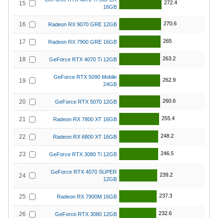
272.4
15
16GB
270.6
16
Radeon RX 9070 GRE 12GB
265
17
Radeon RX 7900 GRE 16GB
263.2
18
GeForce RTX 4070 Ti 12GB
GeForce RTX 5090 Mobile
262.9
19
24GB
260.6
20
GeForce RTX 5070 12GB
255.4
21
Radeon RX 7800 XT 16GB
248.2
22
Radeon RX 6800 XT 16GB
246.5
23
GeForce RTX 3080 Ti 12GB
GeForce RTX 4070 SUPER
239.2
24
12GB
237.3
25
Radeon RX 7900M 16GB
232.6
26
GeForce RTX 3080 12GB