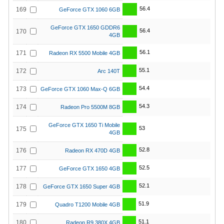
56.4
169
GeForce GTX 1060 6GB
GeForce GTX 1650 GDDR6
56.4
170
4GB
56.1
171
Radeon RX 5500 Mobile 4GB
55.1
172
Arc 140T
54.4
173
GeForce GTX 1060 Max-Q 6GB
54.3
174
Radeon Pro 5500M 8GB
GeForce GTX 1650 Ti Mobile
53
175
4GB
52.8
176
Radeon RX 470D 4GB
52.5
177
GeForce GTX 1650 4GB
52.1
178
GeForce GTX 1650 Super 4GB
51.9
179
Quadro T1200 Mobile 4GB
51.1
180
Radeon R9 380X 4GB