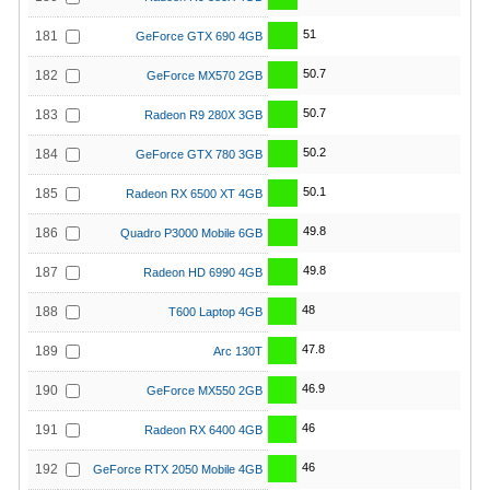
51
181
GeForce GTX 690 4GB
50.7
182
GeForce MX570 2GB
50.7
183
Radeon R9 280X 3GB
50.2
184
GeForce GTX 780 3GB
50.1
185
Radeon RX 6500 XT 4GB
49.8
186
Quadro P3000 Mobile 6GB
49.8
187
Radeon HD 6990 4GB
48
188
T600 Laptop 4GB
47.8
189
Arc 130T
46.9
190
GeForce MX550 2GB
46
191
Radeon RX 6400 4GB
46
192
GeForce RTX 2050 Mobile 4GB