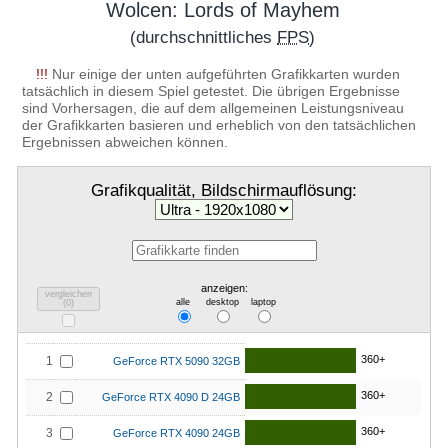
Wolcen: Lords of Mayhem
(durchschnittliches
FPS
)
!!!
Nur einige der unten aufgeführten Grafikkarten wurden
tatsächlich in diesem Spiel getestet. Die übrigen Ergebnisse
sind Vorhersagen, die auf dem allgemeinen Leistungsniveau
der Grafikkarten basieren und erheblich von den tatsächlichen
Ergebnissen abweichen können.
Grafikqualität, Bildschirmauflösung:
anzeigen:
vergleichen
alle
desktop
laptop
(
0
)
360+
1
GeForce RTX 5090 32GB
360+
2
GeForce RTX 4090 D 24GB
360+
3
GeForce RTX 4090 24GB