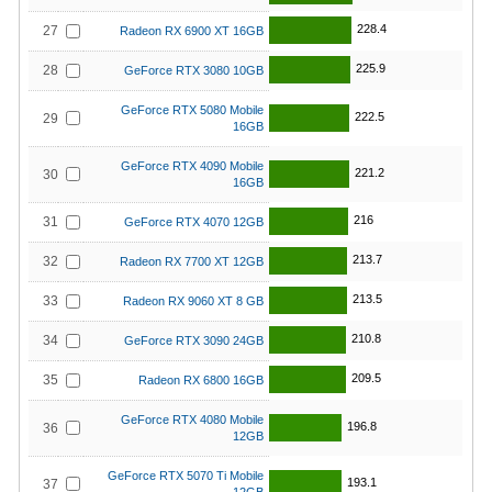
228.4
27
Radeon RX 6900 XT 16GB
225.9
28
GeForce RTX 3080 10GB
GeForce RTX 5080 Mobile
222.5
29
16GB
GeForce RTX 4090 Mobile
221.2
30
16GB
216
31
GeForce RTX 4070 12GB
213.7
32
Radeon RX 7700 XT 12GB
213.5
33
Radeon RX 9060 XT 8 GB
210.8
34
GeForce RTX 3090 24GB
209.5
35
Radeon RX 6800 16GB
GeForce RTX 4080 Mobile
196.8
36
12GB
GeForce RTX 5070 Ti Mobile
193.1
37