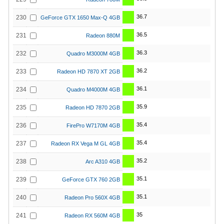
36.7
230
GeForce GTX 1650 Max-Q 4GB
36.5
231
Radeon 880M
36.3
232
Quadro M3000M 4GB
36.2
233
Radeon HD 7870 XT 2GB
36.1
234
Quadro M4000M 4GB
35.9
235
Radeon HD 7870 2GB
35.4
236
FirePro W7170M 4GB
35.4
237
Radeon RX Vega M GL 4GB
35.2
238
Arc A310 4GB
35.1
239
GeForce GTX 760 2GB
35.1
240
Radeon Pro 560X 4GB
35
241
Radeon RX 560M 4GB