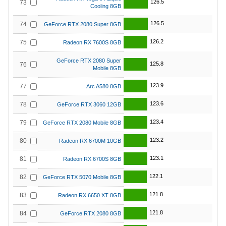
126.5
73
Cooling 8GB
126.5
74
GeForce RTX 2080 Super 8GB
126.2
75
Radeon RX 7600S 8GB
GeForce RTX 2080 Super
125.8
76
Mobile 8GB
123.9
77
Arc A580 8GB
123.6
78
GeForce RTX 3060 12GB
123.4
79
GeForce RTX 2080 Mobile 8GB
123.2
80
Radeon RX 6700M 10GB
123.1
81
Radeon RX 6700S 8GB
122.1
82
GeForce RTX 5070 Mobile 8GB
121.8
83
Radeon RX 6650 XT 8GB
121.8
84
GeForce RTX 2080 8GB