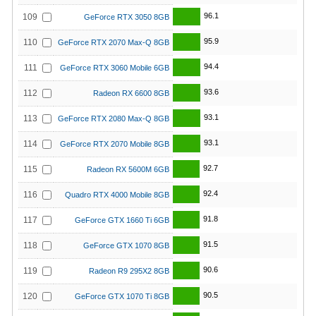
96.1
109
GeForce RTX 3050 8GB
95.9
110
GeForce RTX 2070 Max-Q 8GB
94.4
111
GeForce RTX 3060 Mobile 6GB
93.6
112
Radeon RX 6600 8GB
93.1
113
GeForce RTX 2080 Max-Q 8GB
93.1
114
GeForce RTX 2070 Mobile 8GB
92.7
115
Radeon RX 5600M 6GB
92.4
116
Quadro RTX 4000 Mobile 8GB
91.8
117
GeForce GTX 1660 Ti 6GB
91.5
118
GeForce GTX 1070 8GB
90.6
119
Radeon R9 295X2 8GB
90.5
120
GeForce GTX 1070 Ti 8GB