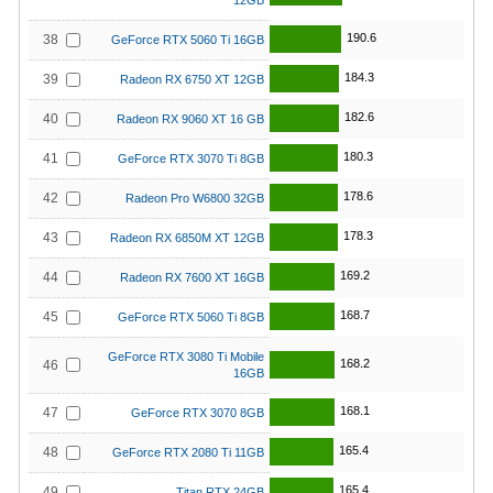
12GB
190.6
38
GeForce RTX 5060 Ti 16GB
184.3
39
Radeon RX 6750 XT 12GB
182.6
40
Radeon RX 9060 XT 16 GB
180.3
41
GeForce RTX 3070 Ti 8GB
178.6
42
Radeon Pro W6800 32GB
178.3
43
Radeon RX 6850M XT 12GB
169.2
44
Radeon RX 7600 XT 16GB
168.7
45
GeForce RTX 5060 Ti 8GB
GeForce RTX 3080 Ti Mobile
168.2
46
16GB
168.1
47
GeForce RTX 3070 8GB
165.4
48
GeForce RTX 2080 Ti 11GB
165.4
49
Titan RTX 24GB