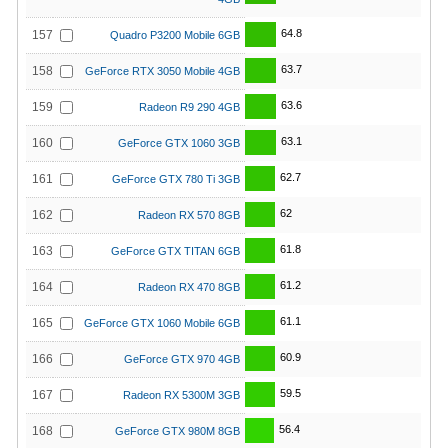
64.8
157
Quadro P3200 Mobile 6GB
63.7
158
GeForce RTX 3050 Mobile 4GB
63.6
159
Radeon R9 290 4GB
63.1
160
GeForce GTX 1060 3GB
62.7
161
GeForce GTX 780 Ti 3GB
62
162
Radeon RX 570 8GB
61.8
163
GeForce GTX TITAN 6GB
61.2
164
Radeon RX 470 8GB
61.1
165
GeForce GTX 1060 Mobile 6GB
60.9
166
GeForce GTX 970 4GB
59.5
167
Radeon RX 5300M 3GB
56.4
168
GeForce GTX 980M 8GB