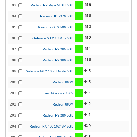
45.9
193
Radeon RX Vega M GH 4GB
45.8
194
Radeon HD 7970 3GB
45.3
195
GeForce GTX 590 3GB
45.2
196
GeForce GTX 1050 Ti 4GB
45.1
197
Radeon R9 285 2GB
44.8
198
Radeon R9 380 2GB
44.5
199
GeForce GTX 1650 Mobile 4GB
44.5
200
Radeon 890M
44.4
201
Arc Graphics 130V
44.2
202
Radeon 680M
44.1
203
Radeon R9 280 3GB
43.9
204
Radeon RX 460 1024SP 2GB
43.8