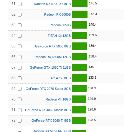
143.5
61
Radeon RX 5700 XT 8GB
143.3
62
Radeon RX 8060S
140.4
63
Radeon 8050S
139.6
64
TITAN Xp 12GB
139.4
65
GeForce RTX 5050 8GB
138.4
66
Radeon RX 6800M 12GB
134
67
GeForce GTX 1080 Ti 11GB
133.9
68
Arc A750 8GB
131.9
69
GeForce RTX 2070 Super 8GB
129.9
70
Radeon VII 16GB
128.6
71
GeForce RTX 4060 Mobile 8GB
128.5
72
GeForce RTX 3060 Ti 8GB
Radeon RX Vega 64 Liquid