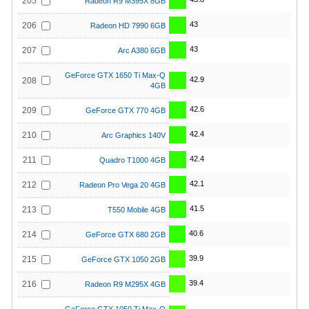
205
Radeon R9 M395X 8GB
43
206
Radeon HD 7990 6GB
43
207
Arc A380 6GB
GeForce GTX 1650 Ti Max-Q
42.9
208
4GB
42.6
209
GeForce GTX 770 4GB
42.4
210
Arc Graphics 140V
42.4
211
Quadro T1000 4GB
42.1
212
Radeon Pro Vega 20 4GB
41.5
213
T550 Mobile 4GB
40.6
214
GeForce GTX 680 2GB
39.9
215
GeForce GTX 1050 2GB
39.4
216
Radeon R9 M295X 4GB