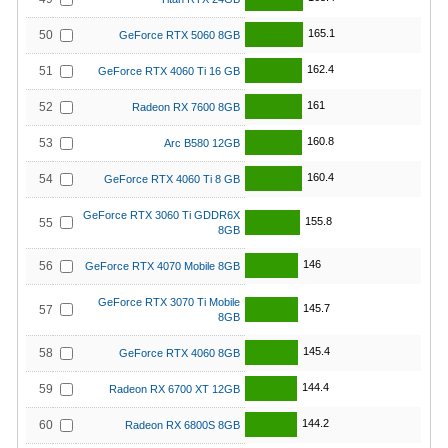
165.1
50
GeForce RTX 5060 8GB
162.4
51
GeForce RTX 4060 Ti 16 GB
161
52
Radeon RX 7600 8GB
160.8
53
Arc B580 12GB
160.4
54
GeForce RTX 4060 Ti 8 GB
GeForce RTX 3060 Ti GDDR6X
155.8
55
8GB
146
56
GeForce RTX 4070 Mobile 8GB
GeForce RTX 3070 Ti Mobile
145.7
57
8GB
145.4
58
GeForce RTX 4060 8GB
144.4
59
Radeon RX 6700 XT 12GB
144.2
60
Radeon RX 6800S 8GB