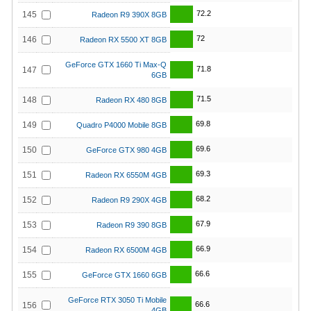
72.2
145
Radeon R9 390X 8GB
72
146
Radeon RX 5500 XT 8GB
GeForce GTX 1660 Ti Max-Q
71.8
147
6GB
71.5
148
Radeon RX 480 8GB
69.8
149
Quadro P4000 Mobile 8GB
69.6
150
GeForce GTX 980 4GB
69.3
151
Radeon RX 6550M 4GB
68.2
152
Radeon R9 290X 4GB
67.9
153
Radeon R9 390 8GB
66.9
154
Radeon RX 6500M 4GB
66.6
155
GeForce GTX 1660 6GB
GeForce RTX 3050 Ti Mobile
66.6
156
4GB