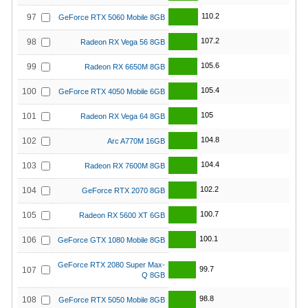
110.2
97
GeForce RTX 5060 Mobile 8GB
107.2
98
Radeon RX Vega 56 8GB
105.6
99
Radeon RX 6650M 8GB
105.4
100
GeForce RTX 4050 Mobile 6GB
105
101
Radeon RX Vega 64 8GB
104.8
102
Arc A770M 16GB
104.4
103
Radeon RX 7600M 8GB
102.2
104
GeForce RTX 2070 8GB
100.7
105
Radeon RX 5600 XT 6GB
100.1
106
GeForce GTX 1080 Mobile 8GB
GeForce RTX 2080 Super Max-
99.7
107
Q 8GB
98.8
108
GeForce RTX 5050 Mobile 8GB