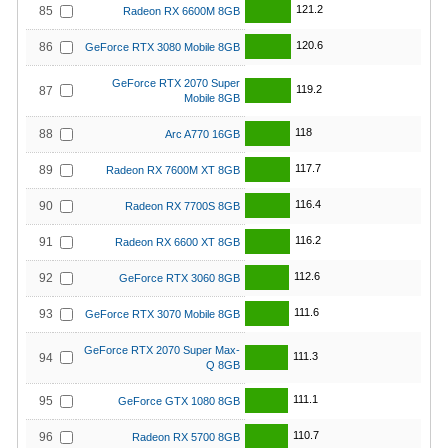
121.2
85
Radeon RX 6600M 8GB
120.6
86
GeForce RTX 3080 Mobile 8GB
GeForce RTX 2070 Super
119.2
87
Mobile 8GB
118
88
Arc A770 16GB
117.7
89
Radeon RX 7600M XT 8GB
116.4
90
Radeon RX 7700S 8GB
116.2
91
Radeon RX 6600 XT 8GB
112.6
92
GeForce RTX 3060 8GB
111.6
93
GeForce RTX 3070 Mobile 8GB
GeForce RTX 2070 Super Max-
111.3
94
Q 8GB
111.1
95
GeForce GTX 1080 8GB
110.7
96
Radeon RX 5700 8GB