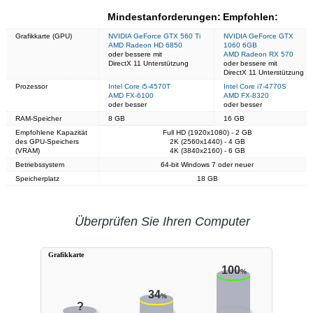
Mindestanforderungen:
Empfohlen:
Grafikkarte (GPU)
NVIDIA GeForce GTX 560 Ti
NVIDIA GeForce GTX
AMD Radeon HD 6850
1060 6GB
oder bessere mit
AMD Radeon RX 570
DirectX 11 Unterstützung
oder bessere mit
DirectX 11 Unterstützung
Prozessor
Intel Core i5-4570T
Intel Core i7-4770S
AMD FX-6100
AMD FX-8320
oder besser
oder besser
RAM-Speicher
8 GB
16 GB
Empfohlene Kapazität
Full HD (1920x1080) - 2 GB
des GPU-Speichers
2K (2560x1440) - 4 GB
(VRAM)
4K (3840x2160) - 6 GB
Betriebssystem
64-bit Windows 7 oder neuer
Speicherplatz
18 GB
Überprüfen Sie Ihren Computer
Grafikkarte
100
%
34
%
?