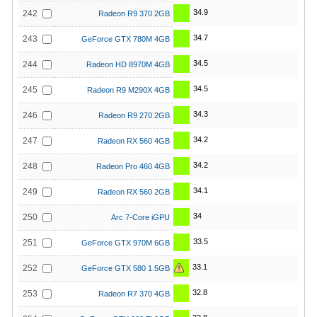
34.9
242
Radeon R9 370 2GB
34.7
243
GeForce GTX 780M 4GB
34.5
244
Radeon HD 8970M 4GB
34.5
245
Radeon R9 M290X 4GB
34.3
246
Radeon R9 270 2GB
34.2
247
Radeon RX 560 4GB
34.2
248
Radeon Pro 460 4GB
34.1
249
Radeon RX 560 2GB
34
250
Arc 7-Core iGPU
33.5
251
GeForce GTX 970M 6GB
33.1
252
GeForce GTX 580 1.5GB
32.8
253
Radeon R7 370 4GB