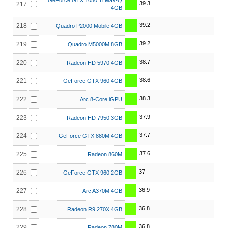
GeForce GTX 1050 Ti Max-Q
39.3
217
4GB
39.2
218
Quadro P2000 Mobile 4GB
39.2
219
Quadro M5000M 8GB
38.7
220
Radeon HD 5970 4GB
38.6
221
GeForce GTX 960 4GB
38.3
222
Arc 8-Core iGPU
37.9
223
Radeon HD 7950 3GB
37.7
224
GeForce GTX 880M 4GB
37.6
225
Radeon 860M
37
226
GeForce GTX 960 2GB
36.9
227
Arc A370M 4GB
36.8
228
Radeon R9 270X 4GB
36.8
229
Radeon 780M