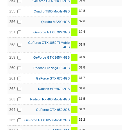
32.8
254
GeForce GTX 660 Ti 2GB
32.8
255
Quadro T500 Mobile 4GB
32.6
256
Quadro M2200 4GB
32.4
257
GeForce GTX 870M 3GB
GeForce GTX 1050 Ti Mobile
31.9
258
4GB
31.9
259
GeForce GTX 965M 4GB
31.8
260
Radeon Pro Vega 16 4GB
31.7
261
GeForce GTX 670 4GB
31.6
262
Radeon HD 6970 2GB
31.5
263
Radeon RX 460 Mobile 4GB
31.3
264
GeForce GTX 950 2GB
31.2
265
GeForce GTX 1050 Mobile 2GB