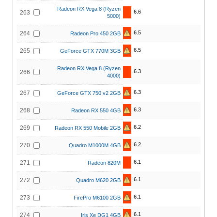
Radeon RX Vega 8 (Ryzen
6.6
263
5000)
6.5
264
Radeon Pro 450 2GB
6.5
265
GeForce GTX 770M 3GB
Radeon RX Vega 8 (Ryzen
6.3
266
4000)
6.3
267
GeForce GTX 750 v2 2GB
6.3
268
Radeon RX 550 4GB
6.2
269
Radeon RX 550 Mobile 2GB
6.2
270
Quadro M1000M 4GB
6.1
271
Radeon 820M
6.1
272
Quadro M620 2GB
6.1
273
FirePro M6100 2GB
6.1
274
Iris Xe DG1 4GB