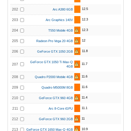
12.5
202
Arc A380 6GB
12.3
203
Arc Graphics 140V
12.3
204
T550 Mobile 4GB
12
205
Radeon Pro Vega 20 4GB
11.8
206
GeForce GTX 1050 2GB
GeForce GTX 1050 Ti Max-Q
11.7
207
4GB
11.6
208
Quadro P2000 Mobile 4GB
11.6
209
Quadro M5000M 8GB
11.4
210
GeForce GTX 960 4GB
11.1
211
Arc 8-Core iGPU
11
212
GeForce GTX 960 2GB
10.9
213
GeForce GTX 1650 Max-Q 4GB