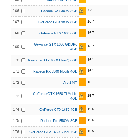
17
166
Radeon RX 5300M 3GB
16.7
167
GeForce GTX 980M 8GB
16.7
168
GeForce GTX 1060 6GB
GeForce GTX 1650 GDDR6
16.7
169
4GB
16.1
170
GeForce GTX 1060 Max-Q 6GB
16.1
171
Radeon RX 5500 Mobile 4GB
16
172
Arc 140T
GeForce GTX 1650 Ti Mobile
15.7
173
4GB
15.6
174
GeForce GTX 1650 4GB
15.6
175
Radeon Pro 5500M 8GB
15.5
176
GeForce GTX 1650 Super 4GB