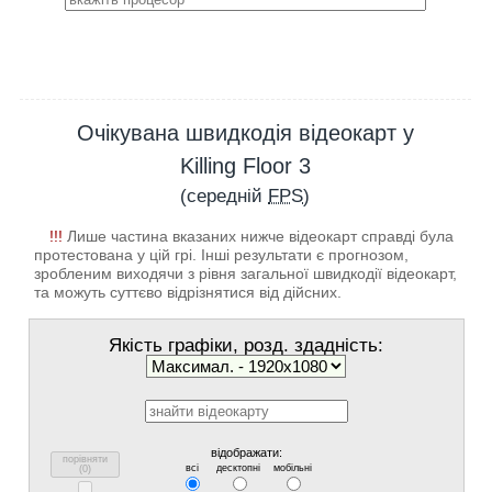
Очікувана швидкодія відеокарт у
Killing Floor 3
(середній
FPS
)
!!!
Лише частина вказаних нижче відеокарт справді була
протестована у цій грі. Інші результати є прогнозом,
зробленим виходячи з рівня загальної швидкодії відеокарт,
та можуть суттєво відрізнятися від дійсних.
Якість графіки, розд. здадність:
відображати:
порівняти
всі
десктопні
мобільні
(
0
)