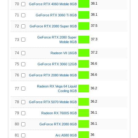
38.1
70
GeForce RTX 4060 Mobile 8GB
38.1
71
GeForce RTX 3060 Ti 8GB
37.5
72
GeForce RTX 2080 Super 8GB
GeForce RTX 2080 Super
37.3
73
Mobile 8GB
37.2
74
Radeon VII 16GB
36.6
75
GeForce RTX 3060 12GB
36.6
76
GeForce RTX 2080 Mobile 8GB
Radeon RX Vega 64 Liquid
36.2
77
Cooling 8GB
36.2
78
GeForce RTX 5070 Mobile 8GB
36.1
79
Radeon RX 7600S 8GB
36.1
80
GeForce RTX 2080 8GB
36
81
Arc A580 8GB