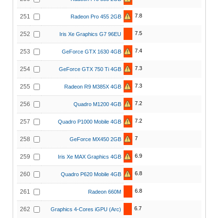
7.8
251
Radeon Pro 455 2GB
7.5
252
Iris Xe Graphics G7 96EU
7.4
253
GeForce GTX 1630 4GB
7.3
254
GeForce GTX 750 Ti 4GB
7.3
255
Radeon R9 M385X 4GB
7.2
256
Quadro M1200 4GB
7.2
257
Quadro P1000 Mobile 4GB
7
258
GeForce MX450 2GB
6.9
259
Iris Xe MAX Graphics 4GB
6.8
260
Quadro P620 Mobile 4GB
6.8
261
Radeon 660M
6.7
262
Graphics 4-Cores iGPU (Arc)