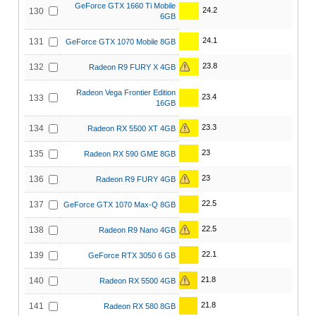
GeForce GTX 1660 Ti Mobile
24.2
130
6GB
24.1
131
GeForce GTX 1070 Mobile 8GB
23.8
132
Radeon R9 FURY X 4GB
Radeon Vega Frontier Edition
23.4
133
16GB
23.3
134
Radeon RX 5500 XT 4GB
23
135
Radeon RX 590 GME 8GB
23
136
Radeon R9 FURY 4GB
22.5
137
GeForce GTX 1070 Max-Q 8GB
22.5
138
Radeon R9 Nano 4GB
22.1
139
GeForce RTX 3050 6 GB
21.8
140
Radeon RX 5500 4GB
21.8
141
Radeon RX 580 8GB