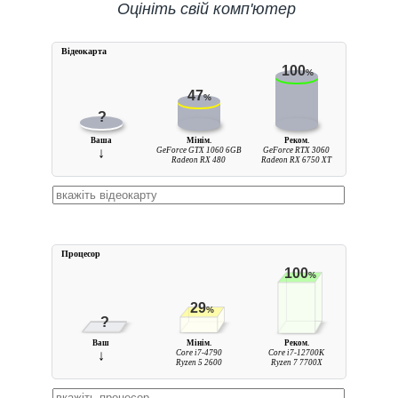
Оцініть свій комп'ютер
Вiдеокарта
100
%
47
%
?
Ваша
Мінім.
Реком.
↓
GeForce GTX 1060 6GB
GeForce RTX 3060
Radeon RX 480
Radeon RX 6750 XT
Процесор
100
%
29
%
?
Ваш
Мінім.
Реком.
↓
Core i7-4790
Core i7-12700K
Ryzen 5 2600
Ryzen 7 7700X