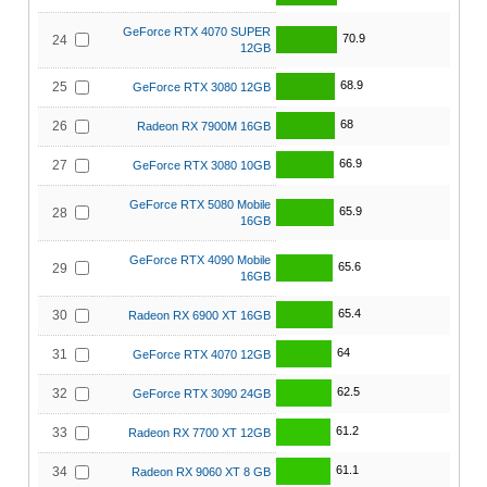
GeForce RTX 4070 SUPER
70.9
24
12GB
68.9
25
GeForce RTX 3080 12GB
68
26
Radeon RX 7900M 16GB
66.9
27
GeForce RTX 3080 10GB
GeForce RTX 5080 Mobile
65.9
28
16GB
GeForce RTX 4090 Mobile
65.6
29
16GB
65.4
30
Radeon RX 6900 XT 16GB
64
31
GeForce RTX 4070 12GB
62.5
32
GeForce RTX 3090 24GB
61.2
33
Radeon RX 7700 XT 12GB
61.1
34
Radeon RX 9060 XT 8 GB