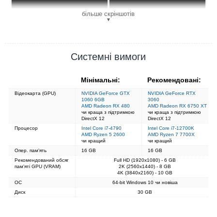
більше скріншотів
▼
Системні вимоги
Мінімальні:
Рекомендовані:
Відеокарта (GPU)
NVIDIA GeForce GTX
NVIDIA GeForce RTX
1060 6GB
3060
AMD Radeon RX 480
AMD Radeon RX 6750 XT
чи краща з підтримкою
чи краща з підтримкою
DirectX 12
DirectX 12
Процесор
Intel Core i7-4790
Intel Core i7-12700K
AMD Ryzen 5 2600
AMD Ryzen 7 7700X
чи кращий
чи кращий
Опер. пам'ять
16 GB
16 GB
Рекомендований обсяг
Full HD (1920x1080) - 6 GB
пам'яті GPU (VRAM)
2K (2560x1440) - 8 GB
4K (3840x2160) - 10 GB
ОС
64-bit Windows 10 чи новіша
Диск
30 GB