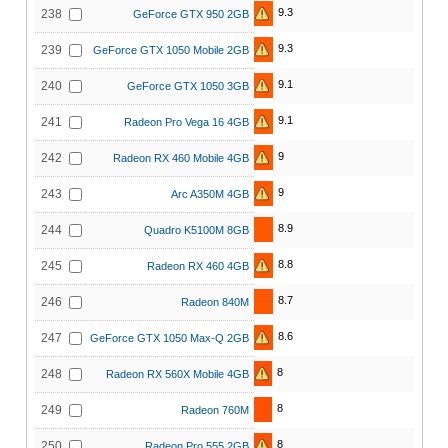
9.3
238
GeForce GTX 950 2GB
9.3
239
GeForce GTX 1050 Mobile 2GB
9.1
240
GeForce GTX 1050 3GB
9.1
241
Radeon Pro Vega 16 4GB
9
242
Radeon RX 460 Mobile 4GB
9
243
Arc A350M 4GB
8.9
244
Quadro K5100M 8GB
8.8
245
Radeon RX 460 4GB
8.7
246
Radeon 840M
8.6
247
GeForce GTX 1050 Max-Q 2GB
8
248
Radeon RX 560X Mobile 4GB
8
249
Radeon 760M
8
250
Radeon Pro 555 2GB