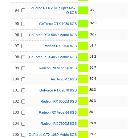
GeForce RTX 2070 Super Max-
33
94
Q 8GB
32.9
95
GeForce GTX 1080 8GB
32.7
96
GeForce RTX 5060 Mobile 8GB
31.7
97
Radeon RX 5700 8GB
31.2
98
GeForce RTX 4050 Mobile 6GB
30.7
99
Radeon RX Vega 56 8GB
30.4
100
Arc A770M 16GB
30.3
101
GeForce RTX 2070 8GB
30.3
102
Radeon RX 6650M 8GB
30.1
103
Radeon RX Vega 64 8GB
29.9
104
Radeon RX 7600M 8GB
29.7
105
GeForce GTX 1080 Mobile 8GB