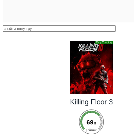
Ray Tracing
Killing Floor 3
69
%
рейтинг