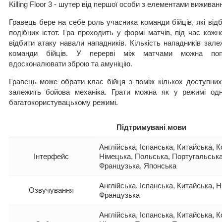
Killing Floor 3 - шутер від першої особи з елементами виживан
Гравець бере на себе роль учасника команди бійців, які від
подібних істот. Гра проходить у формі матчів, під час кожн
відбити атаку навали нападників. Кількість нападників зале
команди бійців. У перерві між матчами можна поп
вдосконалювати зброю та амуніцію.
Гравець може обрати клас бійця з поміж кількох доступних 
залежить бойова механіка. Грати можна як у режимі одн
багатокористувацькому режимі.
Підтримувані мови
Англійська, Іспанська, Китайська, К
Інтерфейс
Німецька, Польська, Португальська
Французька, Японська
Англійська, Іспанська, Китайська, Н
Озвучування
Французька
Англійська, Іспанська, Китайська, К