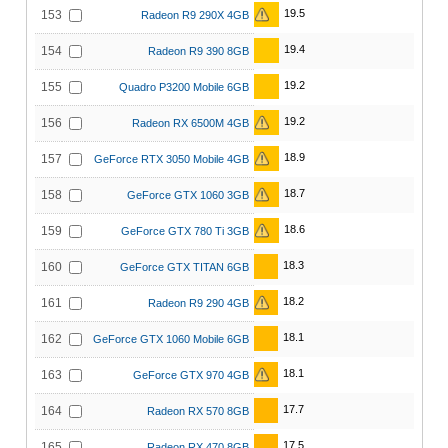
19.5
153
Radeon R9 290X 4GB
19.4
154
Radeon R9 390 8GB
19.2
155
Quadro P3200 Mobile 6GB
19.2
156
Radeon RX 6500M 4GB
18.9
157
GeForce RTX 3050 Mobile 4GB
18.7
158
GeForce GTX 1060 3GB
18.6
159
GeForce GTX 780 Ti 3GB
18.3
160
GeForce GTX TITAN 6GB
18.2
161
Radeon R9 290 4GB
18.1
162
GeForce GTX 1060 Mobile 6GB
18.1
163
GeForce GTX 970 4GB
17.7
164
Radeon RX 570 8GB
17.5
165
Radeon RX 470 8GB