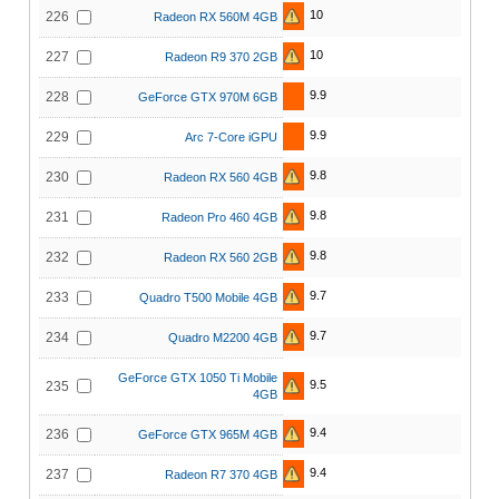
10
226
Radeon RX 560M 4GB
10
227
Radeon R9 370 2GB
9.9
228
GeForce GTX 970M 6GB
9.9
229
Arc 7-Core iGPU
9.8
230
Radeon RX 560 4GB
9.8
231
Radeon Pro 460 4GB
9.8
232
Radeon RX 560 2GB
9.7
233
Quadro T500 Mobile 4GB
9.7
234
Quadro M2200 4GB
GeForce GTX 1050 Ti Mobile
9.5
235
4GB
9.4
236
GeForce GTX 965M 4GB
9.4
237
Radeon R7 370 4GB