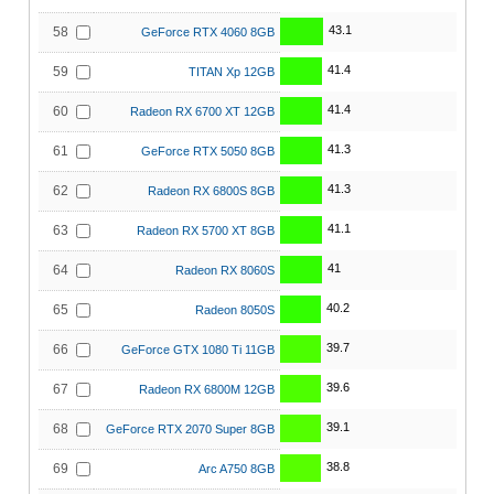
43.1
58
GeForce RTX 4060 8GB
41.4
59
TITAN Xp 12GB
41.4
60
Radeon RX 6700 XT 12GB
41.3
61
GeForce RTX 5050 8GB
41.3
62
Radeon RX 6800S 8GB
41.1
63
Radeon RX 5700 XT 8GB
41
64
Radeon RX 8060S
40.2
65
Radeon 8050S
39.7
66
GeForce GTX 1080 Ti 11GB
39.6
67
Radeon RX 6800M 12GB
39.1
68
GeForce RTX 2070 Super 8GB
38.8
69
Arc A750 8GB