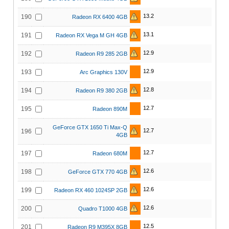
13.2
190
Radeon RX 6400 4GB
13.1
191
Radeon RX Vega M GH 4GB
12.9
192
Radeon R9 285 2GB
12.9
193
Arc Graphics 130V
12.8
194
Radeon R9 380 2GB
12.7
195
Radeon 890M
GeForce GTX 1650 Ti Max-Q
12.7
196
4GB
12.7
197
Radeon 680M
12.6
198
GeForce GTX 770 4GB
12.6
199
Radeon RX 460 1024SP 2GB
12.6
200
Quadro T1000 4GB
12.5
201
Radeon R9 M395X 8GB