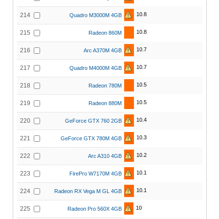
10.8
214
Quadro M3000M 4GB
10.8
215
Radeon 860M
10.7
216
Arc A370M 4GB
10.7
217
Quadro M4000M 4GB
10.5
218
Radeon 780M
10.5
219
Radeon 880M
10.4
220
GeForce GTX 760 2GB
10.3
221
GeForce GTX 780M 4GB
10.2
222
Arc A310 4GB
10.1
223
FirePro W7170M 4GB
10.1
224
Radeon RX Vega M GL 4GB
10
225
Radeon Pro 560X 4GB