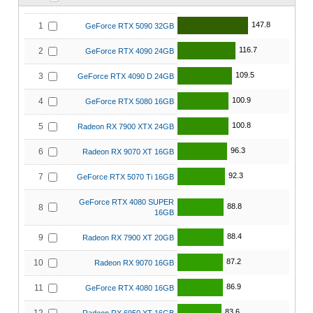
147.8
1
GeForce RTX 5090 32GB
116.7
2
GeForce RTX 4090 24GB
109.5
3
GeForce RTX 4090 D 24GB
100.9
4
GeForce RTX 5080 16GB
100.8
5
Radeon RX 7900 XTX 24GB
96.3
6
Radeon RX 9070 XT 16GB
92.3
7
GeForce RTX 5070 Ti 16GB
GeForce RTX 4080 SUPER
88.8
8
16GB
88.4
9
Radeon RX 7900 XT 20GB
87.2
10
Radeon RX 9070 16GB
86.9
11
GeForce RTX 4080 16GB
83.6