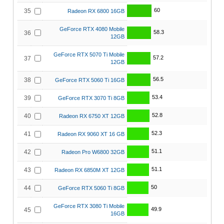
60
35
Radeon RX 6800 16GB
GeForce RTX 4080 Mobile
58.3
36
12GB
GeForce RTX 5070 Ti Mobile
57.2
37
12GB
56.5
38
GeForce RTX 5060 Ti 16GB
53.4
39
GeForce RTX 3070 Ti 8GB
52.8
40
Radeon RX 6750 XT 12GB
52.3
41
Radeon RX 9060 XT 16 GB
51.1
42
Radeon Pro W6800 32GB
51.1
43
Radeon RX 6850M XT 12GB
50
44
GeForce RTX 5060 Ti 8GB
GeForce RTX 3080 Ti Mobile
49.9
45
16GB