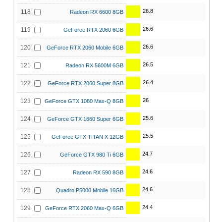
26.8
118
Radeon RX 6600 8GB
26.6
119
GeForce RTX 2060 6GB
26.6
120
GeForce RTX 2060 Mobile 6GB
26.5
121
Radeon RX 5600M 6GB
26.4
122
GeForce RTX 2060 Super 8GB
26
123
GeForce GTX 1080 Max-Q 8GB
25.6
124
GeForce GTX 1660 Super 6GB
25.5
125
GeForce GTX TITAN X 12GB
24.7
126
GeForce GTX 980 Ti 6GB
24.6
127
Radeon RX 590 8GB
24.6
128
Quadro P5000 Mobile 16GB
24.4
129
GeForce RTX 2060 Max-Q 6GB