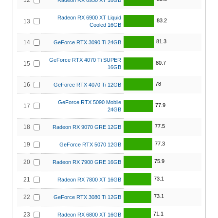
12
Radeon RX 6950 XT 16GB
Radeon RX 6900 XT Liquid
83.2
13
Cooled 16GB
81.3
14
GeForce RTX 3090 Ti 24GB
GeForce RTX 4070 Ti SUPER
80.7
15
16GB
78
16
GeForce RTX 4070 Ti 12GB
GeForce RTX 5090 Mobile
77.9
17
24GB
77.5
18
Radeon RX 9070 GRE 12GB
77.3
19
GeForce RTX 5070 12GB
75.9
20
Radeon RX 7900 GRE 16GB
73.1
21
Radeon RX 7800 XT 16GB
73.1
22
GeForce RTX 3080 Ti 12GB
71.1
23
Radeon RX 6800 XT 16GB