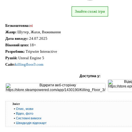
Знайти схожі ігри
Безкоштовна:
ні
Жанр:
Шутер, Жахи, Виживання
Дата виходу:
24.07.2025
Віковий ценз:
18+
Розробник:
Tripwire Interactive
Рушій:
Unreal Engine 5
Сайт:
killingfloor3.com
Доступна у:
Зміст
•
Опис, мови
•
Відео, фото
•
Системні вимоги
•
Швидкодія відеокарт