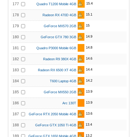
15.4
177
Quadro T1200 Mobile 4GB
15.1
178
Radeon RX 470D 4GB
15
179
GeForce MX570 2GB
14.9
180
GeForce GTX 780 3GB
14.8
181
Quadro P3000 Mobile 6GB
14.6
182
Radeon R9 380X 4GB
14.4
183
Radeon RX 6500 XT 4GB
14.2
184
T600 Laptop 4GB
13.9
185
GeForce MX550 2GB
13.9
186
Arc 130T
13.6
187
GeForce RTX 2050 Mobile 4GB
13.4
188
GeForce GTX 1050 Ti 4GB
13.2
189
GeForce GTX 1650 Mobile 4GB