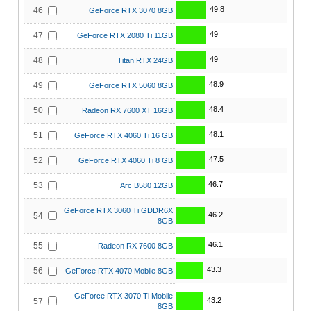
49.8
46
GeForce RTX 3070 8GB
49
47
GeForce RTX 2080 Ti 11GB
49
48
Titan RTX 24GB
48.9
49
GeForce RTX 5060 8GB
48.4
50
Radeon RX 7600 XT 16GB
48.1
51
GeForce RTX 4060 Ti 16 GB
47.5
52
GeForce RTX 4060 Ti 8 GB
46.7
53
Arc B580 12GB
GeForce RTX 3060 Ti GDDR6X
46.2
54
8GB
46.1
55
Radeon RX 7600 8GB
43.3
56
GeForce RTX 4070 Mobile 8GB
GeForce RTX 3070 Ti Mobile
43.2
57
8GB