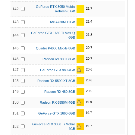
GeForce RTX 3050 Mobile
21.7
142
Refresh 6 GB
21.4
143
Arc A730M 12GB
GeForce GTX 1660 Ti Max-Q
21.3
144
6GB
20.7
145
Quadro P4000 Mobile 8GB
20.7
146
Radeon R9 390X 8GB
20.6
147
GeForce GTX 980 4GB
20.6
148
Radeon RX 5500 XT 8GB
20.5
149
Radeon RX 480 8GB
19.9
150
Radeon RX 6550M 4GB
19.7
151
GeForce GTX 1660 6GB
GeForce RTX 3050 Ti Mobile
19.7
152
4GB