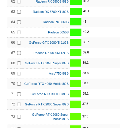
41.3
62
Radeon RX 6800S 8GB
41.1
63
Radeon RX 5700 XT 8GB
41
64
Radeon RX 8060S
40.2
65
Radeon 8050S
39.7
66
GeForce GTX 1080 Ti 11GB
39.6
67
Radeon RX 6800M 12GB
39.1
68
GeForce RTX 2070 Super 8GB
38.8
69
Arc A750 8GB
38.1
70
GeForce RTX 4060 Mobile 8GB
38.1
71
GeForce RTX 3060 Ti 8GB
37.5
72
GeForce RTX 2080 Super 8GB
GeForce RTX 2080 Super
37.3
73
Mobile 8GB