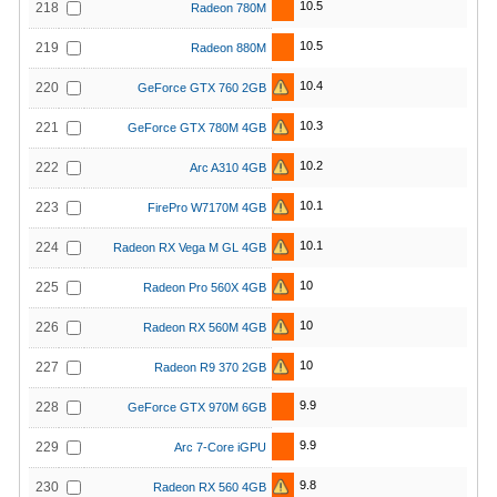
10.5
218
Radeon 780M
10.5
219
Radeon 880M
10.4
220
GeForce GTX 760 2GB
10.3
221
GeForce GTX 780M 4GB
10.2
222
Arc A310 4GB
10.1
223
FirePro W7170M 4GB
10.1
224
Radeon RX Vega M GL 4GB
10
225
Radeon Pro 560X 4GB
10
226
Radeon RX 560M 4GB
10
227
Radeon R9 370 2GB
9.9
228
GeForce GTX 970M 6GB
9.9
229
Arc 7-Core iGPU
9.8
230
Radeon RX 560 4GB