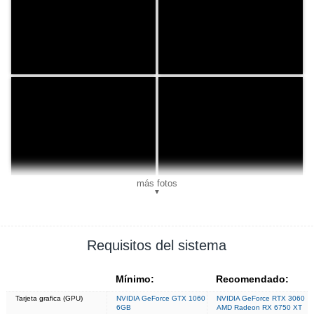
más fotos
▼
Requisitos del sistema
Mínimo:
Recomendado:
Tarjeta grafica (GPU)
NVIDIA GeForce GTX 1060
NVIDIA GeForce RTX 3060
6GB
AMD Radeon RX 6750 XT