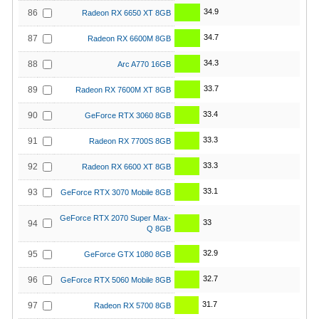
34.9
86
Radeon RX 6650 XT 8GB
34.7
87
Radeon RX 6600M 8GB
34.3
88
Arc A770 16GB
33.7
89
Radeon RX 7600M XT 8GB
33.4
90
GeForce RTX 3060 8GB
33.3
91
Radeon RX 7700S 8GB
33.3
92
Radeon RX 6600 XT 8GB
33.1
93
GeForce RTX 3070 Mobile 8GB
GeForce RTX 2070 Super Max-
33
94
Q 8GB
32.9
95
GeForce GTX 1080 8GB
32.7
96
GeForce RTX 5060 Mobile 8GB
31.7
97
Radeon RX 5700 8GB