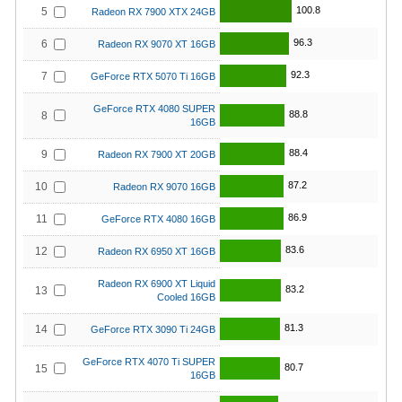
100.8
5
Radeon RX 7900 XTX 24GB
96.3
6
Radeon RX 9070 XT 16GB
92.3
7
GeForce RTX 5070 Ti 16GB
GeForce RTX 4080 SUPER
88.8
8
16GB
88.4
9
Radeon RX 7900 XT 20GB
87.2
10
Radeon RX 9070 16GB
86.9
11
GeForce RTX 4080 16GB
83.6
12
Radeon RX 6950 XT 16GB
Radeon RX 6900 XT Liquid
83.2
13
Cooled 16GB
81.3
14
GeForce RTX 3090 Ti 24GB
GeForce RTX 4070 Ti SUPER
80.7
15
16GB