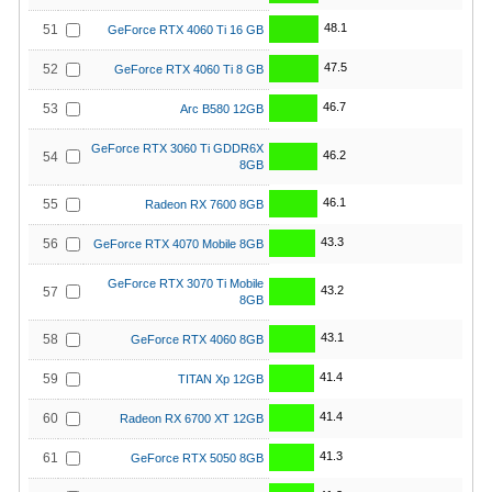
48.1
51
GeForce RTX 4060 Ti 16 GB
47.5
52
GeForce RTX 4060 Ti 8 GB
46.7
53
Arc B580 12GB
GeForce RTX 3060 Ti GDDR6X
46.2
54
8GB
46.1
55
Radeon RX 7600 8GB
43.3
56
GeForce RTX 4070 Mobile 8GB
GeForce RTX 3070 Ti Mobile
43.2
57
8GB
43.1
58
GeForce RTX 4060 8GB
41.4
59
TITAN Xp 12GB
41.4
60
Radeon RX 6700 XT 12GB
41.3
61
GeForce RTX 5050 8GB