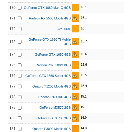
16.1
170
GeForce GTX 1060 Max-Q 6GB
16.1
171
Radeon RX 5500 Mobile 4GB
16
172
Arc 140T
GeForce GTX 1650 Ti Mobile
15.7
173
4GB
15.6
174
GeForce GTX 1650 4GB
15.6
175
Radeon Pro 5500M 8GB
15.5
176
GeForce GTX 1650 Super 4GB
15.4
177
Quadro T1200 Mobile 4GB
15.1
178
Radeon RX 470D 4GB
15
179
GeForce MX570 2GB
14.9
180
GeForce GTX 780 3GB
14.8
181
Quadro P3000 Mobile 6GB