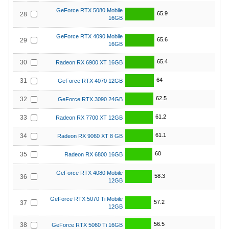
GeForce RTX 5080 Mobile
65.9
28
16GB
GeForce RTX 4090 Mobile
65.6
29
16GB
65.4
30
Radeon RX 6900 XT 16GB
64
31
GeForce RTX 4070 12GB
62.5
32
GeForce RTX 3090 24GB
61.2
33
Radeon RX 7700 XT 12GB
61.1
34
Radeon RX 9060 XT 8 GB
60
35
Radeon RX 6800 16GB
GeForce RTX 4080 Mobile
58.3
36
12GB
GeForce RTX 5070 Ti Mobile
57.2
37
12GB
56.5
38
GeForce RTX 5060 Ti 16GB