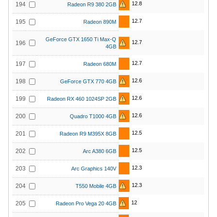
12.8
194
Radeon R9 380 2GB
12.7
195
Radeon 890M
GeForce GTX 1650 Ti Max-Q
12.7
196
4GB
12.7
197
Radeon 680M
12.6
198
GeForce GTX 770 4GB
12.6
199
Radeon RX 460 1024SP 2GB
12.6
200
Quadro T1000 4GB
12.5
201
Radeon R9 M395X 8GB
12.5
202
Arc A380 6GB
12.3
203
Arc Graphics 140V
12.3
204
T550 Mobile 4GB
12
205
Radeon Pro Vega 20 4GB