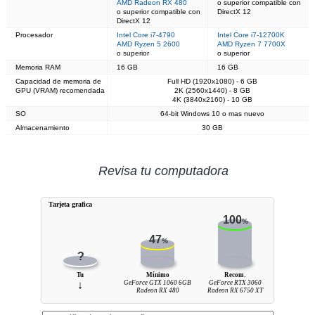
AMD Radeon RX 480
o superior compatible con
o superior compatible con
DirectX 12
DirectX 12
Procesador
Intel Core i7-4790
Intel Core i7-12700K
AMD Ryzen 5 2600
AMD Ryzen 7 7700X
o superior
o superior
Memoria RAM
16 GB
16 GB
Capacidad de memoria de
Full HD (1920x1080) - 6 GB
GPU (VRAM) recomendada
2K (2560x1440) - 8 GB
4K (3840x2160) - 10 GB
SO
64-bit Windows 10 o mas nuevo
Almacenamiento
30 GB
Revisa tu computadora
Tarjeta grafica
100
%
47
%
?
Tu
Mínimo
Recom.
↓
GeForce GTX 1060 6GB
GeForce RTX 3060
Radeon RX 480
Radeon RX 6750 XT