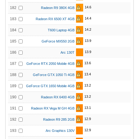
14.6
182
Radeon R9 380X 4GB
14.4
183
Radeon RX 6500 XT 4GB
14.2
184
T600 Laptop 4GB
13.9
185
GeForce MX550 2GB
13.9
186
Arc 130T
13.6
187
GeForce RTX 2050 Mobile 4GB
13.4
188
GeForce GTX 1050 Ti 4GB
13.2
189
GeForce GTX 1650 Mobile 4GB
13.2
190
Radeon RX 6400 4GB
13.1
191
Radeon RX Vega M GH 4GB
12.9
192
Radeon R9 285 2GB
12.9
193
Arc Graphics 130V