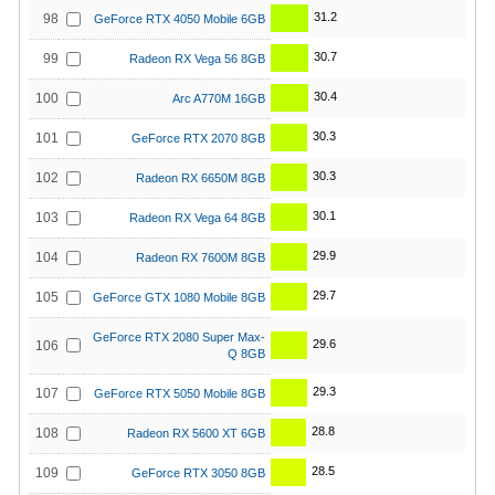
31.2
98
GeForce RTX 4050 Mobile 6GB
30.7
99
Radeon RX Vega 56 8GB
30.4
100
Arc A770M 16GB
30.3
101
GeForce RTX 2070 8GB
30.3
102
Radeon RX 6650M 8GB
30.1
103
Radeon RX Vega 64 8GB
29.9
104
Radeon RX 7600M 8GB
29.7
105
GeForce GTX 1080 Mobile 8GB
GeForce RTX 2080 Super Max-
29.6
106
Q 8GB
29.3
107
GeForce RTX 5050 Mobile 8GB
28.8
108
Radeon RX 5600 XT 6GB
28.5
109
GeForce RTX 3050 8GB