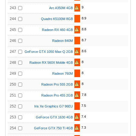
9
243
Arc A350M 4GB
8.9
244
Quadro K5100M 8GB
8.8
245
Radeon RX 460 4GB
8.7
246
Radeon 840M
8.6
247
GeForce GTX 1050 Max-Q 2GB
8
248
Radeon RX 560X Mobile 4GB
8
249
Radeon 760M
8
250
Radeon Pro 555 2GB
7.8
251
Radeon Pro 455 2GB
7.5
252
Iris Xe Graphics G7 96EU
7.4
253
GeForce GTX 1630 4GB
7.3
254
GeForce GTX 750 Ti 4GB