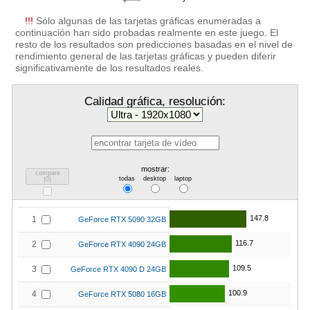
!!!
Sólo algunas de las tarjetas gráficas enumeradas a
continuación han sido probadas realmente en este juego. El
resto de los resultados son predicciones basadas en el nivel de
rendimiento general de las tarjetas gráficas y pueden diferir
significativamente de los resultados reales.
Calidad gráfica, resolución:
mostrar:
compare
todas
desktop
laptop
(
0
)
147.8
1
GeForce RTX 5090 32GB
116.7
2
GeForce RTX 4090 24GB
109.5
3
GeForce RTX 4090 D 24GB
100.9
4
GeForce RTX 5080 16GB