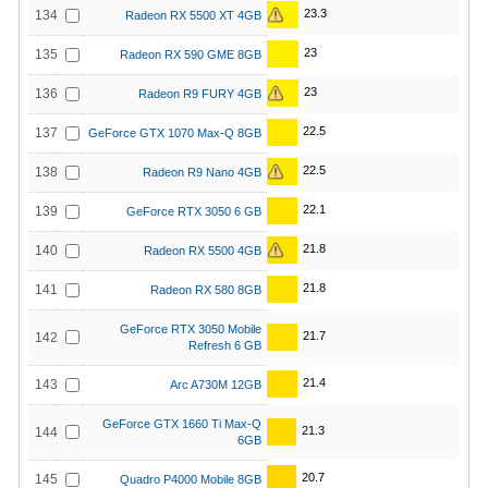
23.3
134
Radeon RX 5500 XT 4GB
23
135
Radeon RX 590 GME 8GB
23
136
Radeon R9 FURY 4GB
22.5
137
GeForce GTX 1070 Max-Q 8GB
22.5
138
Radeon R9 Nano 4GB
22.1
139
GeForce RTX 3050 6 GB
21.8
140
Radeon RX 5500 4GB
21.8
141
Radeon RX 580 8GB
GeForce RTX 3050 Mobile
21.7
142
Refresh 6 GB
21.4
143
Arc A730M 12GB
GeForce GTX 1660 Ti Max-Q
21.3
144
6GB
20.7
145
Quadro P4000 Mobile 8GB