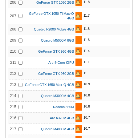
11.8
206
GeForce GTX 1050 2GB
GeForce GTX 1050 Ti Max-Q
11.7
207
4GB
11.6
208
Quadro P2000 Mobile 4GB
11.6
209
Quadro M5000M 8GB
11.4
210
GeForce GTX 960 4GB
11.1
211
Arc 8-Core iGPU
11
212
GeForce GTX 960 2GB
10.9
213
GeForce GTX 1650 Max-Q 4GB
10.8
214
Quadro M3000M 4GB
10.8
215
Radeon 860M
10.7
216
Arc A370M 4GB
10.7
217
Quadro M4000M 4GB