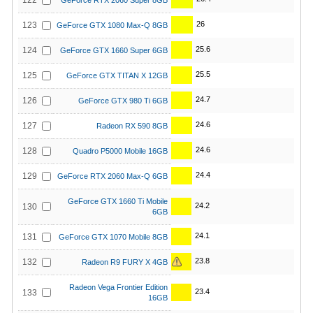
122
GeForce RTX 2060 Super 8GB
26
123
GeForce GTX 1080 Max-Q 8GB
25.6
124
GeForce GTX 1660 Super 6GB
25.5
125
GeForce GTX TITAN X 12GB
24.7
126
GeForce GTX 980 Ti 6GB
24.6
127
Radeon RX 590 8GB
24.6
128
Quadro P5000 Mobile 16GB
24.4
129
GeForce RTX 2060 Max-Q 6GB
GeForce GTX 1660 Ti Mobile
24.2
130
6GB
24.1
131
GeForce GTX 1070 Mobile 8GB
23.8
132
Radeon R9 FURY X 4GB
Radeon Vega Frontier Edition
23.4
133
16GB