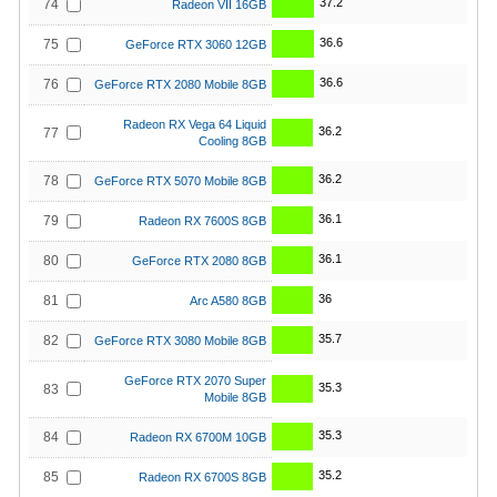
37.2
74
Radeon VII 16GB
36.6
75
GeForce RTX 3060 12GB
36.6
76
GeForce RTX 2080 Mobile 8GB
Radeon RX Vega 64 Liquid
36.2
77
Cooling 8GB
36.2
78
GeForce RTX 5070 Mobile 8GB
36.1
79
Radeon RX 7600S 8GB
36.1
80
GeForce RTX 2080 8GB
36
81
Arc A580 8GB
35.7
82
GeForce RTX 3080 Mobile 8GB
GeForce RTX 2070 Super
35.3
83
Mobile 8GB
35.3
84
Radeon RX 6700M 10GB
35.2
85
Radeon RX 6700S 8GB