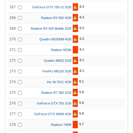
6.3
267
GeForce GTX 750 v2 2GB
6.3
268
Radeon RX 550 4GB
6.2
269
Radeon RX 550 Mobile 2GB
6.2
270
Quadro M1000M 4GB
6.1
271
Radeon 820M
6.1
272
Quadro M620 2GB
6.1
273
FirePro M6100 2GB
6.1
274
Iris Xe DG1 4GB
5.9
275
Radeon R7 360 2GB
5.9
276
GeForce GTX 750 1GB
5.9
277
GeForce GTX 950M 4GB
5.7
278
Radeon 740M