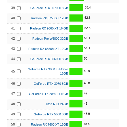
53.4
39
GeForce RTX 3070 Ti 8GB
52.8
40
Radeon RX 6750 XT 12GB
52.3
41
Radeon RX 9060 XT 16 GB
51.1
42
Radeon Pro W6800 32GB
51.1
43
Radeon RX 6850M XT 12GB
50
44
GeForce RTX 5060 Ti 8GB
GeForce RTX 3080 Ti Mobile
49.9
45
16GB
49.8
46
GeForce RTX 3070 8GB
49
47
GeForce RTX 2080 Ti 11GB
49
48
Titan RTX 24GB
48.9
49
GeForce RTX 5060 8GB
48.4
50
Radeon RX 7600 XT 16GB