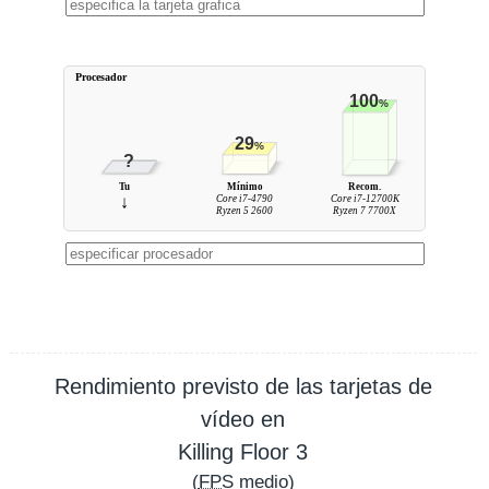
Procesador
100
%
29
%
?
Tu
Mínimo
Recom.
↓
Core i7-4790
Core i7-12700K
Ryzen 5 2600
Ryzen 7 7700X
Rendimiento previsto de las tarjetas de
vídeo en
Killing Floor 3
(
FPS
medio)