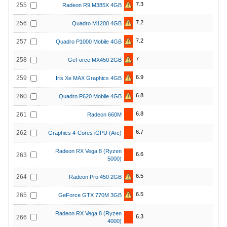
7.3
255
Radeon R9 M385X 4GB
7.2
256
Quadro M1200 4GB
7.2
257
Quadro P1000 Mobile 4GB
7
258
GeForce MX450 2GB
6.9
259
Iris Xe MAX Graphics 4GB
6.8
260
Quadro P620 Mobile 4GB
6.8
261
Radeon 660M
6.7
262
Graphics 4-Cores iGPU (Arc)
Radeon RX Vega 8 (Ryzen
6.6
263
5000)
6.5
264
Radeon Pro 450 2GB
6.5
265
GeForce GTX 770M 3GB
Radeon RX Vega 8 (Ryzen
6.3
266
4000)