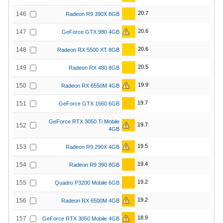
20.7
146
Radeon R9 390X 8GB
20.6
147
GeForce GTX 980 4GB
20.6
148
Radeon RX 5500 XT 8GB
20.5
149
Radeon RX 480 8GB
19.9
150
Radeon RX 6550M 4GB
19.7
151
GeForce GTX 1660 6GB
GeForce RTX 3050 Ti Mobile
19.7
152
4GB
19.5
153
Radeon R9 290X 4GB
19.4
154
Radeon R9 390 8GB
19.2
155
Quadro P3200 Mobile 6GB
19.2
156
Radeon RX 6500M 4GB
18.9
157
GeForce RTX 3050 Mobile 4GB