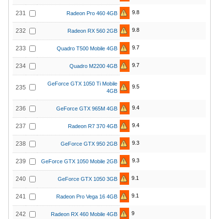
9.8
231
Radeon Pro 460 4GB
9.8
232
Radeon RX 560 2GB
9.7
233
Quadro T500 Mobile 4GB
9.7
234
Quadro M2200 4GB
GeForce GTX 1050 Ti Mobile
9.5
235
4GB
9.4
236
GeForce GTX 965M 4GB
9.4
237
Radeon R7 370 4GB
9.3
238
GeForce GTX 950 2GB
9.3
239
GeForce GTX 1050 Mobile 2GB
9.1
240
GeForce GTX 1050 3GB
9.1
241
Radeon Pro Vega 16 4GB
9
242
Radeon RX 460 Mobile 4GB