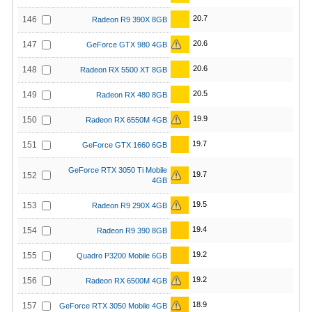
20.7
146
Radeon R9 390X 8GB
20.6
147
GeForce GTX 980 4GB
20.6
148
Radeon RX 5500 XT 8GB
20.5
149
Radeon RX 480 8GB
19.9
150
Radeon RX 6550M 4GB
19.7
151
GeForce GTX 1660 6GB
GeForce RTX 3050 Ti Mobile
19.7
152
4GB
19.5
153
Radeon R9 290X 4GB
19.4
154
Radeon R9 390 8GB
19.2
155
Quadro P3200 Mobile 6GB
19.2
156
Radeon RX 6500M 4GB
18.9
157
GeForce RTX 3050 Mobile 4GB