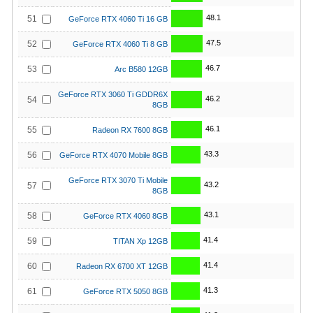
48.1
51
GeForce RTX 4060 Ti 16 GB
47.5
52
GeForce RTX 4060 Ti 8 GB
46.7
53
Arc B580 12GB
GeForce RTX 3060 Ti GDDR6X
46.2
54
8GB
46.1
55
Radeon RX 7600 8GB
43.3
56
GeForce RTX 4070 Mobile 8GB
GeForce RTX 3070 Ti Mobile
43.2
57
8GB
43.1
58
GeForce RTX 4060 8GB
41.4
59
TITAN Xp 12GB
41.4
60
Radeon RX 6700 XT 12GB
41.3
61
GeForce RTX 5050 8GB