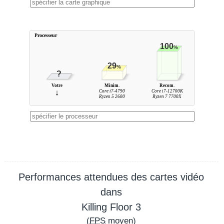
Processeur
100
%
29
%
?
Votre
Minim.
Recom.
↓
Core i7-4790
Core i7-12700K
Ryzen 5 2600
Ryzen 7 7700X
Performances attendues des cartes vidéo
dans
Killing Floor 3
(
FPS
moyen)