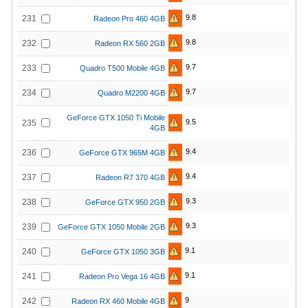
9.8
231
Radeon Pro 460 4GB
9.8
232
Radeon RX 560 2GB
9.7
233
Quadro T500 Mobile 4GB
9.7
234
Quadro M2200 4GB
GeForce GTX 1050 Ti Mobile
9.5
235
4GB
9.4
236
GeForce GTX 965M 4GB
9.4
237
Radeon R7 370 4GB
9.3
238
GeForce GTX 950 2GB
9.3
239
GeForce GTX 1050 Mobile 2GB
9.1
240
GeForce GTX 1050 3GB
9.1
241
Radeon Pro Vega 16 4GB
9
242
Radeon RX 460 Mobile 4GB