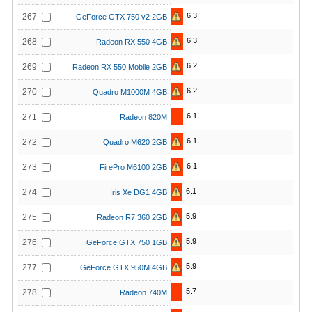
6.3
267
GeForce GTX 750 v2 2GB
6.3
268
Radeon RX 550 4GB
6.2
269
Radeon RX 550 Mobile 2GB
6.2
270
Quadro M1000M 4GB
6.1
271
Radeon 820M
6.1
272
Quadro M620 2GB
6.1
273
FirePro M6100 2GB
6.1
274
Iris Xe DG1 4GB
5.9
275
Radeon R7 360 2GB
5.9
276
GeForce GTX 750 1GB
5.9
277
GeForce GTX 950M 4GB
5.7
278
Radeon 740M