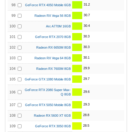
31.2
98
GeForce RTX 4050 Mobile 6GB
30.7
99
Radeon RX Vega 56 8GB
30.4
100
Arc A770M 16GB
30.3
101
GeForce RTX 2070 8GB
30.3
102
Radeon RX 6650M 8GB
30.1
103
Radeon RX Vega 64 8GB
29.9
104
Radeon RX 7600M 8GB
29.7
105
GeForce GTX 1080 Mobile 8GB
GeForce RTX 2080 Super Max-
29.6
106
Q 8GB
29.3
107
GeForce RTX 5050 Mobile 8GB
28.8
108
Radeon RX 5600 XT 6GB
28.5
109
GeForce RTX 3050 8GB