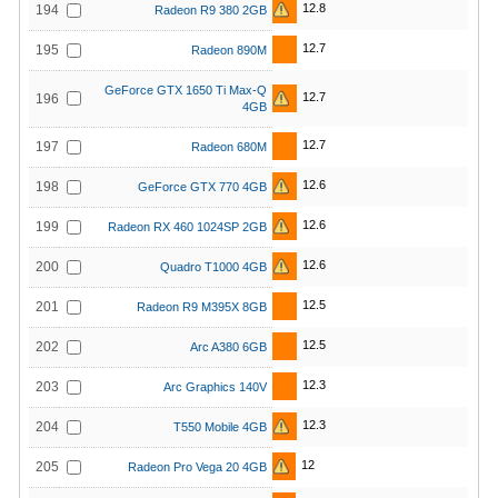
12.8
194
Radeon R9 380 2GB
12.7
195
Radeon 890M
GeForce GTX 1650 Ti Max-Q
12.7
196
4GB
12.7
197
Radeon 680M
12.6
198
GeForce GTX 770 4GB
12.6
199
Radeon RX 460 1024SP 2GB
12.6
200
Quadro T1000 4GB
12.5
201
Radeon R9 M395X 8GB
12.5
202
Arc A380 6GB
12.3
203
Arc Graphics 140V
12.3
204
T550 Mobile 4GB
12
205
Radeon Pro Vega 20 4GB