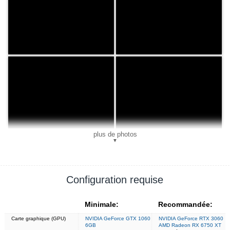
plus de photos
▼
Configuration requise
Minimale:
Recommandée:
Carte graphique (GPU)
NVIDIA GeForce GTX 1060
NVIDIA GeForce RTX 3060
6GB
AMD Radeon RX 6750 XT