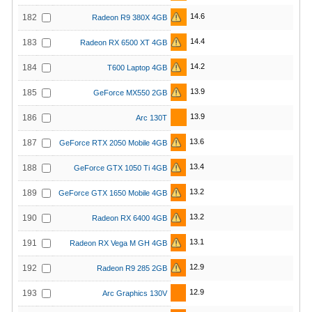
14.6
182
Radeon R9 380X 4GB
14.4
183
Radeon RX 6500 XT 4GB
14.2
184
T600 Laptop 4GB
13.9
185
GeForce MX550 2GB
13.9
186
Arc 130T
13.6
187
GeForce RTX 2050 Mobile 4GB
13.4
188
GeForce GTX 1050 Ti 4GB
13.2
189
GeForce GTX 1650 Mobile 4GB
13.2
190
Radeon RX 6400 4GB
13.1
191
Radeon RX Vega M GH 4GB
12.9
192
Radeon R9 285 2GB
12.9
193
Arc Graphics 130V