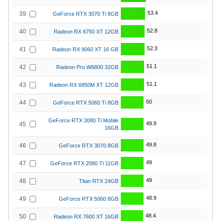
53.4
39
GeForce RTX 3070 Ti 8GB
52.8
40
Radeon RX 6750 XT 12GB
52.3
41
Radeon RX 9060 XT 16 GB
51.1
42
Radeon Pro W6800 32GB
51.1
43
Radeon RX 6850M XT 12GB
50
44
GeForce RTX 5060 Ti 8GB
GeForce RTX 3080 Ti Mobile
49.9
45
16GB
49.8
46
GeForce RTX 3070 8GB
49
47
GeForce RTX 2080 Ti 11GB
49
48
Titan RTX 24GB
48.9
49
GeForce RTX 5060 8GB
48.4
50
Radeon RX 7600 XT 16GB