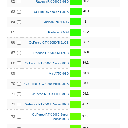
41.3
62
Radeon RX 6800S 8GB
41.1
63
Radeon RX 5700 XT 8GB
41
64
Radeon RX 8060S
40.2
65
Radeon 8050S
39.7
66
GeForce GTX 1080 Ti 11GB
39.6
67
Radeon RX 6800M 12GB
39.1
68
GeForce RTX 2070 Super 8GB
38.8
69
Arc A750 8GB
38.1
70
GeForce RTX 4060 Mobile 8GB
38.1
71
GeForce RTX 3060 Ti 8GB
37.5
72
GeForce RTX 2080 Super 8GB
GeForce RTX 2080 Super
37.3
73
Mobile 8GB