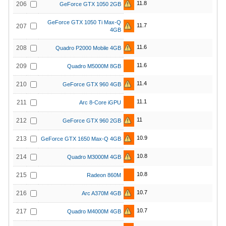
11.8
206
GeForce GTX 1050 2GB
GeForce GTX 1050 Ti Max-Q
11.7
207
4GB
11.6
208
Quadro P2000 Mobile 4GB
11.6
209
Quadro M5000M 8GB
11.4
210
GeForce GTX 960 4GB
11.1
211
Arc 8-Core iGPU
11
212
GeForce GTX 960 2GB
10.9
213
GeForce GTX 1650 Max-Q 4GB
10.8
214
Quadro M3000M 4GB
10.8
215
Radeon 860M
10.7
216
Arc A370M 4GB
10.7
217
Quadro M4000M 4GB