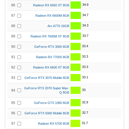
34.9
86
Radeon RX 6650 XT 8GB
34.7
87
Radeon RX 6600M 8GB
34.3
88
Arc A770 16GB
33.7
89
Radeon RX 7600M XT 8GB
33.4
90
GeForce RTX 3060 8GB
33.3
91
Radeon RX 7700S 8GB
33.3
92
Radeon RX 6600 XT 8GB
33.1
93
GeForce RTX 3070 Mobile 8GB
GeForce RTX 2070 Super Max-
33
94
Q 8GB
32.9
95
GeForce GTX 1080 8GB
32.7
96
GeForce RTX 5060 Mobile 8GB
31.7
97
Radeon RX 5700 8GB