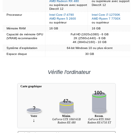
AMD Radeon RX 480
ou supérieure avec support
ou supérieure avec support
DirectX 12
DirectX 12
Processeur
Intel Core i7-4790
Intel Core i7-12700K
AMD Ryzen 5 2600
AMD Ryzen 7 7700X
ou supérieur
ou supérieur
Mémoire RAM
16 GB
16 GB
Capacité de mémoire GPU
Full HD (1920x1080) - 6 GB
(VRAM) recommandée
2K (2560x1440) - 8 GB
4K (3840x2160) - 10 GB
Système d'exploitation
64-bit Windows 10 ou plus récent
Espace disque
30 GB
Vérifie l'ordinateur
Carte graphique
100
%
47
%
?
Votre
Minim.
Recom.
↓
GeForce GTX 1060 6GB
GeForce RTX 3060
Radeon RX 480
Radeon RX 6750 XT