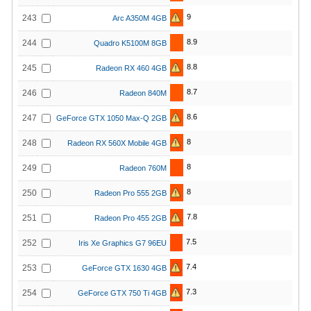
9
243
Arc A350M 4GB
8.9
244
Quadro K5100M 8GB
8.8
245
Radeon RX 460 4GB
8.7
246
Radeon 840M
8.6
247
GeForce GTX 1050 Max-Q 2GB
8
248
Radeon RX 560X Mobile 4GB
8
249
Radeon 760M
8
250
Radeon Pro 555 2GB
7.8
251
Radeon Pro 455 2GB
7.5
252
Iris Xe Graphics G7 96EU
7.4
253
GeForce GTX 1630 4GB
7.3
254
GeForce GTX 750 Ti 4GB