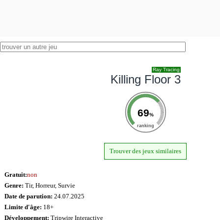
Ray Tracing
Killing Floor 3
69
%
ranking
Trouver des jeux similaires
Gratuit:
non
Genre:
Tir, Horreur, Survie
Date de parution:
24.07.2025
Limite d'âge:
18+
Développement:
Tripwire Interactive