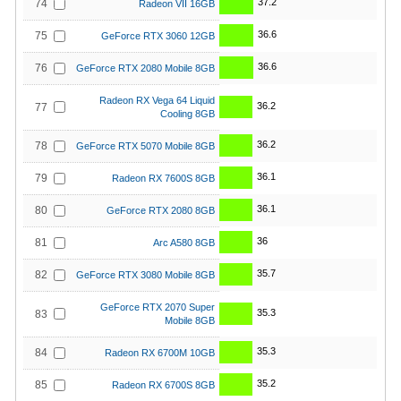
37.2
74
Radeon VII 16GB
36.6
75
GeForce RTX 3060 12GB
36.6
76
GeForce RTX 2080 Mobile 8GB
Radeon RX Vega 64 Liquid
36.2
77
Cooling 8GB
36.2
78
GeForce RTX 5070 Mobile 8GB
36.1
79
Radeon RX 7600S 8GB
36.1
80
GeForce RTX 2080 8GB
36
81
Arc A580 8GB
35.7
82
GeForce RTX 3080 Mobile 8GB
GeForce RTX 2070 Super
35.3
83
Mobile 8GB
35.3
84
Radeon RX 6700M 10GB
35.2
85
Radeon RX 6700S 8GB