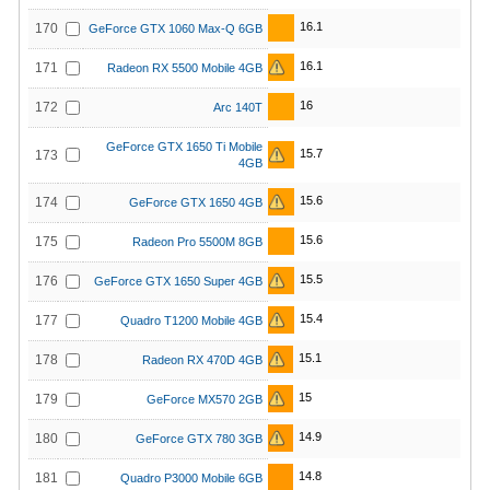
16.1
170
GeForce GTX 1060 Max-Q 6GB
16.1
171
Radeon RX 5500 Mobile 4GB
16
172
Arc 140T
GeForce GTX 1650 Ti Mobile
15.7
173
4GB
15.6
174
GeForce GTX 1650 4GB
15.6
175
Radeon Pro 5500M 8GB
15.5
176
GeForce GTX 1650 Super 4GB
15.4
177
Quadro T1200 Mobile 4GB
15.1
178
Radeon RX 470D 4GB
15
179
GeForce MX570 2GB
14.9
180
GeForce GTX 780 3GB
14.8
181
Quadro P3000 Mobile 6GB