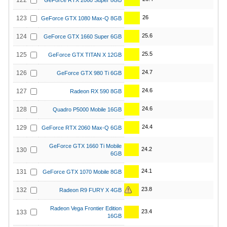
122
GeForce RTX 2060 Super 8GB
26
123
GeForce GTX 1080 Max-Q 8GB
25.6
124
GeForce GTX 1660 Super 6GB
25.5
125
GeForce GTX TITAN X 12GB
24.7
126
GeForce GTX 980 Ti 6GB
24.6
127
Radeon RX 590 8GB
24.6
128
Quadro P5000 Mobile 16GB
24.4
129
GeForce RTX 2060 Max-Q 6GB
GeForce GTX 1660 Ti Mobile
24.2
130
6GB
24.1
131
GeForce GTX 1070 Mobile 8GB
23.8
132
Radeon R9 FURY X 4GB
Radeon Vega Frontier Edition
23.4
133
16GB