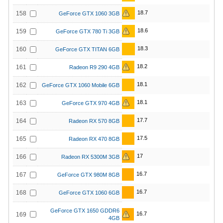
18.7
158
GeForce GTX 1060 3GB
18.6
159
GeForce GTX 780 Ti 3GB
18.3
160
GeForce GTX TITAN 6GB
18.2
161
Radeon R9 290 4GB
18.1
162
GeForce GTX 1060 Mobile 6GB
18.1
163
GeForce GTX 970 4GB
17.7
164
Radeon RX 570 8GB
17.5
165
Radeon RX 470 8GB
17
166
Radeon RX 5300M 3GB
16.7
167
GeForce GTX 980M 8GB
16.7
168
GeForce GTX 1060 6GB
GeForce GTX 1650 GDDR6
16.7
169
4GB