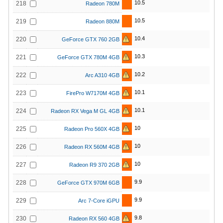
10.5
218
Radeon 780M
10.5
219
Radeon 880M
10.4
220
GeForce GTX 760 2GB
10.3
221
GeForce GTX 780M 4GB
10.2
222
Arc A310 4GB
10.1
223
FirePro W7170M 4GB
10.1
224
Radeon RX Vega M GL 4GB
10
225
Radeon Pro 560X 4GB
10
226
Radeon RX 560M 4GB
10
227
Radeon R9 370 2GB
9.9
228
GeForce GTX 970M 6GB
9.9
229
Arc 7-Core iGPU
9.8
230
Radeon RX 560 4GB