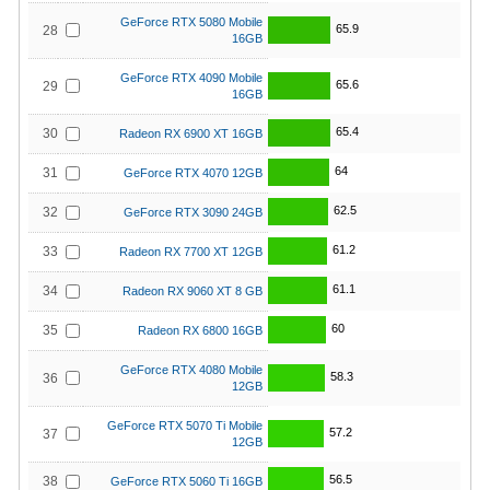
GeForce RTX 5080 Mobile
65.9
28
16GB
GeForce RTX 4090 Mobile
65.6
29
16GB
65.4
30
Radeon RX 6900 XT 16GB
64
31
GeForce RTX 4070 12GB
62.5
32
GeForce RTX 3090 24GB
61.2
33
Radeon RX 7700 XT 12GB
61.1
34
Radeon RX 9060 XT 8 GB
60
35
Radeon RX 6800 16GB
GeForce RTX 4080 Mobile
58.3
36
12GB
GeForce RTX 5070 Ti Mobile
57.2
37
12GB
56.5
38
GeForce RTX 5060 Ti 16GB