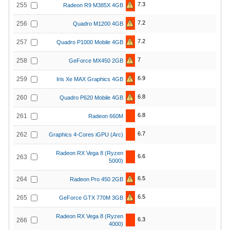
7.3
255
Radeon R9 M385X 4GB
7.2
256
Quadro M1200 4GB
7.2
257
Quadro P1000 Mobile 4GB
7
258
GeForce MX450 2GB
6.9
259
Iris Xe MAX Graphics 4GB
6.8
260
Quadro P620 Mobile 4GB
6.8
261
Radeon 660M
6.7
262
Graphics 4-Cores iGPU (Arc)
Radeon RX Vega 8 (Ryzen
6.6
263
5000)
6.5
264
Radeon Pro 450 2GB
6.5
265
GeForce GTX 770M 3GB
Radeon RX Vega 8 (Ryzen
6.3
266
4000)