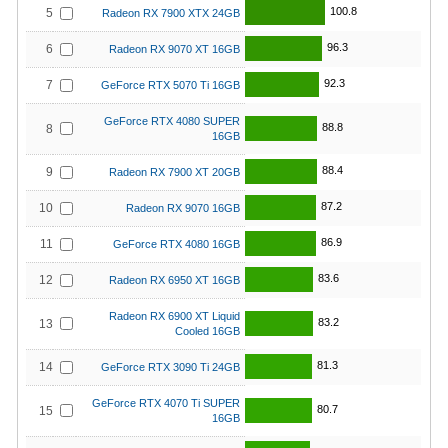
100.8
5
Radeon RX 7900 XTX 24GB
96.3
6
Radeon RX 9070 XT 16GB
92.3
7
GeForce RTX 5070 Ti 16GB
GeForce RTX 4080 SUPER
88.8
8
16GB
88.4
9
Radeon RX 7900 XT 20GB
87.2
10
Radeon RX 9070 16GB
86.9
11
GeForce RTX 4080 16GB
83.6
12
Radeon RX 6950 XT 16GB
Radeon RX 6900 XT Liquid
83.2
13
Cooled 16GB
81.3
14
GeForce RTX 3090 Ti 24GB
GeForce RTX 4070 Ti SUPER
80.7
15
16GB