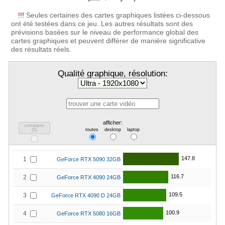
!!!
Seules certaines des cartes graphiques listées ci-dessous
ont été testées dans ce jeu. Les autres résultats sont des
prévisions basées sur le niveau de performance global des
cartes graphiques et peuvent différer de manière significative
des résultats réels.
Qualité graphique, résolution:
afficher:
comparer
toutes
desktop
laptop
(
0
)
147.8
1
GeForce RTX 5090 32GB
116.7
2
GeForce RTX 4090 24GB
109.5
3
GeForce RTX 4090 D 24GB
100.9
4
GeForce RTX 5080 16GB