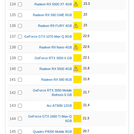
23.3
134
Radeon RX 5500 XT 4GB
23
135
Radeon RX 590 GME 8GB
23
136
Radeon R9 FURY 4GB
22.5
137
GeForce GTX 1070 Max-Q 8GB
22.5
138
Radeon R9 Nano 4GB
22.1
139
GeForce RTX 3050 6 GB
21.8
140
Radeon RX 5500 4GB
21.8
141
Radeon RX 580 8GB
GeForce RTX 3050 Mobile
21.7
142
Refresh 6 GB
21.4
143
Arc A730M 12GB
GeForce GTX 1660 Ti Max-Q
21.3
144
6GB
20.7
145
Quadro P4000 Mobile 8GB