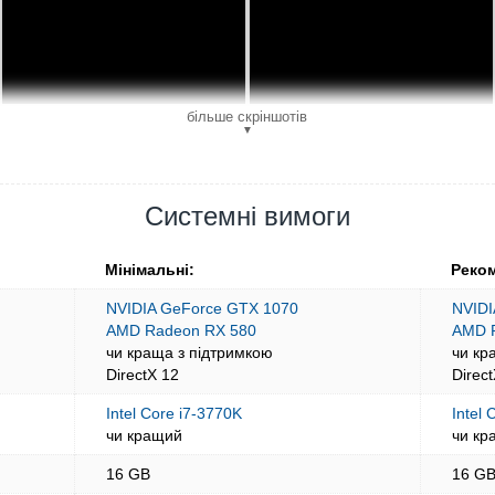
більше скріншотів
▼
Системні вимоги
Мінімальні:
Реком
NVIDIA GeForce GTX 1070
NVIDI
AMD Radeon RX 580
AMD 
чи краща з підтримкою
чи кр
DirectX 12
Direc
Intel Core i7-3770K
Intel
чи кращий
чи кр
16 GB
16 G