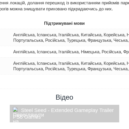
ння локацій, долання перешкод із використанням прийомів парк
ворогів можна знищувати приховано підкрадаючись до них.
Підтримувані мови
Англійська, Іспанська, Італійська, Китайська, Корейська,
Португальська, Російська, Турецька, Французька, Чеська
Англійська, Іспанська, Італійська, Німецька, Російська, Ф
Англійська, Іспанська, Італійська, Китайська, Корейська,
Португальська, Російська, Турецька, Французька, Чеська
Відео
Steel Seed - Extended Gameplay Trailer
PS5 Games