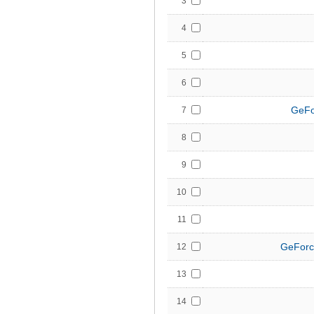
3
4
5
6
GeFo
7
8
9
10
11
GeForc
12
13
14