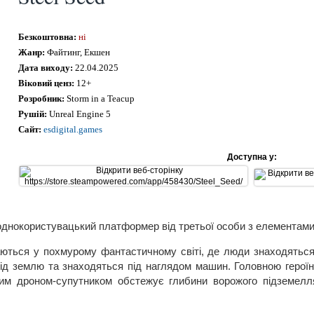
Безкоштовна:
ні
Жанр:
Файтинг, Екшен
Дата виходу:
22.04.2025
Віковий ценз:
12+
Розробник:
Storm in a Teacup
Рушій:
Unreal Engine 5
Сайт:
esdigital.games
Доступна у:
 однокористувацький платформер від третьої особи з елементами
аються у похмурому фантастичному світі, де люди знаходяться 
ід землю та знаходяться під наглядом машин. Головною героїне
чим дроном-супутником обстежує глибини ворожого підземел