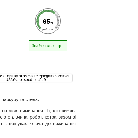
65
%
рейтинг
Знайти схожі ігри
 паркуру та стелз.
на межі вимирання. Ті, хто вижив,
ю є дівчина–робот, котра разом зі
ля в пошуках ключа до виживання