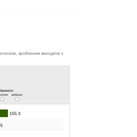
прогнозом, зробленим виходячи з
ображати:
ктопні
мобільні
155.3
.5