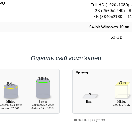
GPU
Full HD (1920x1080) 
2K (2560x1440) - 8
4K (3840x2160) - 1
64-bit Windows 10 чи 
50 GB
Оцініть свій комп'ютер
Процесор
100
%
75
64
%
%
?
Мінім.
Реком.
Ваш
Мінім.
GeForce GTX 1070
GeForce RTX 2070
↓
Core i7-3770K
Radeon RX 580
Radeon RX 5700 XT