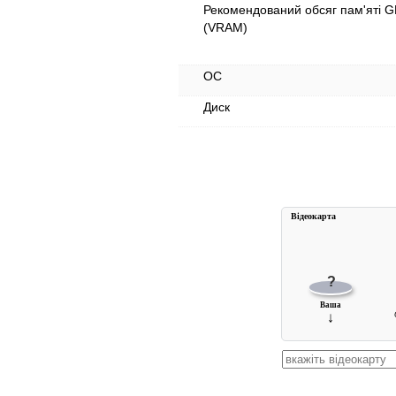
Рекомендований обсяг пам'яті 
(VRAM)
ОС
Диск
Вiдеокарта
?
Ваша
↓