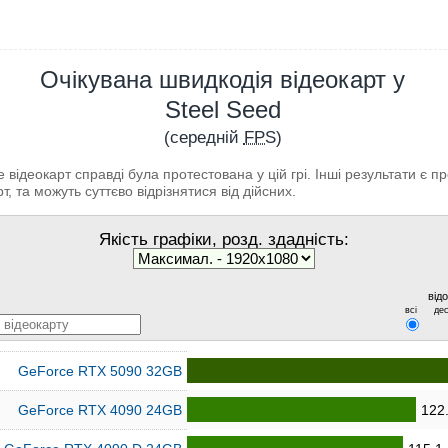
Очікувана швидкодія відеокарт у
Steel Seed
(середній
FPS
)
відеокарт справді була протестована у цій грі. Інші результати є 
т, та можуть суттєво відрізнятися від дійсних.
Якість графіки, розд. здадність:
від
всі
дес
GeForce RTX 5090 32GB
GeForce RTX 4090 24GB
122