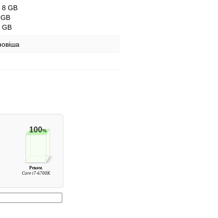
- 8 GB
 GB
1 GB
новіша
100
%
Реком.
Core i7-6700K