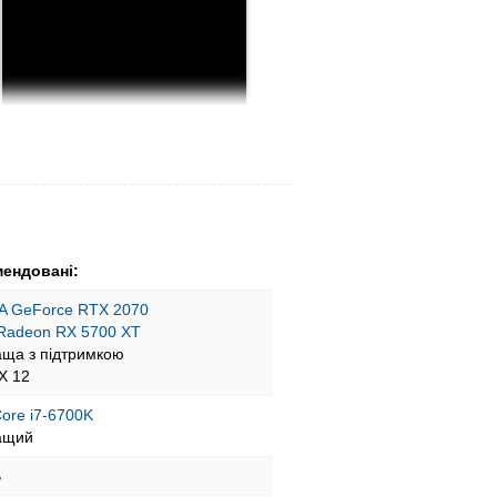
ендовані:
A GeForce RTX 2070
Radeon RX 5700 XT
аща з підтримкою
tX 12
 Core i7-6700K
ащий
B