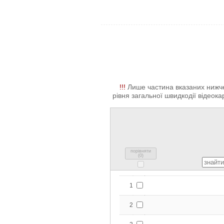
!!!
Лише частина вказаних нижче 
рівня загальної швидкодії відеокар
порівняти
(
0
)
1
2