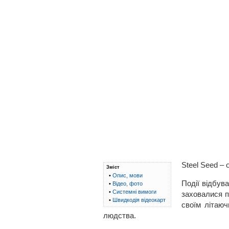
Steel Seed –
Зміст
•
Опис, мови
Події відбув
•
Відео, фото
•
Системні вимоги
заховалися п
•
Швидкодія відеокарт
своїм літаю
людства.