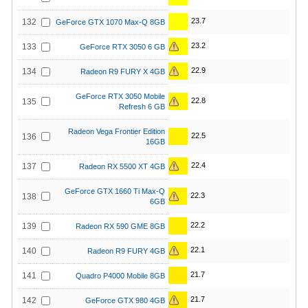
23.7
132
GeForce GTX 1070 Max-Q 8GB
23.2
133
GeForce RTX 3050 6 GB
22.9
134
Radeon R9 FURY X 4GB
GeForce RTX 3050 Mobile
22.8
135
Refresh 6 GB
Radeon Vega Frontier Edition
22.5
136
16GB
22.4
137
Radeon RX 5500 XT 4GB
GeForce GTX 1660 Ti Max-Q
22.3
138
6GB
22.2
139
Radeon RX 590 GME 8GB
22.1
140
Radeon R9 FURY 4GB
21.7
141
Quadro P4000 Mobile 8GB
21.7
142
GeForce GTX 980 4GB