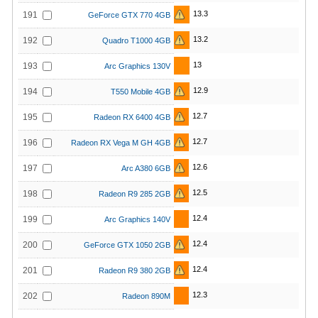
13.3
191
GeForce GTX 770 4GB
13.2
192
Quadro T1000 4GB
13
193
Arc Graphics 130V
12.9
194
T550 Mobile 4GB
12.7
195
Radeon RX 6400 4GB
12.7
196
Radeon RX Vega M GH 4GB
12.6
197
Arc A380 6GB
12.5
198
Radeon R9 285 2GB
12.4
199
Arc Graphics 140V
12.4
200
GeForce GTX 1050 2GB
12.4
201
Radeon R9 380 2GB
12.3
202
Radeon 890M