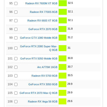
32.5
95
Radeon RX 7600M XT 8GB
32.1
96
Radeon RX 7700S 8GB
32.1
97
Radeon RX 6600 XT 8GB
31.8
98
GeForce RTX 2070 8GB
31.2
99
GeForce GTX 1080 Mobile 8GB
GeForce RTX 2080 Super Max-
31
100
Q 8GB
30.8
101
GeForce RTX 5050 Mobile 8GB
30.7
102
Arc A770M 16GB
30.5
103
Radeon RX 5700 8GB
29.9
104
GeForce RTX 3050 8GB
29.9
105
GeForce RTX 2070 Max-Q 8GB
29.6
106
Radeon RX Vega 56 8GB