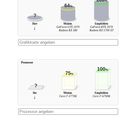
%
64
%
?
Ihre
Minim.
Empfohlen
↓
GeForce GTX 1070
GeForce RTX 2070
Radeon RX 580
Radeon RX 5700 XT
Prozessor
100
%
75
%
?
Ihr
Minim.
Empfohlen
↓
Core i7-3770K
Core i7-6700K