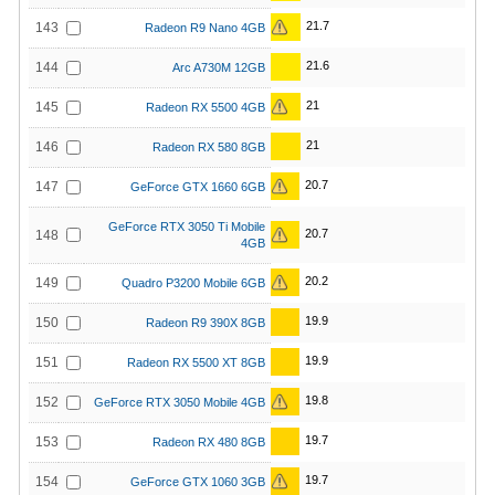
21.7
143
Radeon R9 Nano 4GB
21.6
144
Arc A730M 12GB
21
145
Radeon RX 5500 4GB
21
146
Radeon RX 580 8GB
20.7
147
GeForce GTX 1660 6GB
GeForce RTX 3050 Ti Mobile
20.7
148
4GB
20.2
149
Quadro P3200 Mobile 6GB
19.9
150
Radeon R9 390X 8GB
19.9
151
Radeon RX 5500 XT 8GB
19.8
152
GeForce RTX 3050 Mobile 4GB
19.7
153
Radeon RX 480 8GB
19.7
154
GeForce GTX 1060 3GB