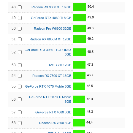
50.4
48
Radeon RX 9060 XT 16 GB
49.9
49
GeForce RTX 4060 Ti 8 GB
49.3
50
Radeon Pro W6800 32GB
49.2
51
Radeon RX 6850M XT 12GB
GeForce RTX 3060 Ti GDDR6X
48.5
52
8GB
47.2
53
Arc B580 12GB
46.7
54
Radeon RX 7600 XT 16GB
45.5
55
GeForce RTX 4070 Mobile 8GB
GeForce RTX 3070 Ti Mobile
45.4
56
8GB
45.3
57
GeForce RTX 4060 8GB
44.4
58
Radeon RX 7600 8GB