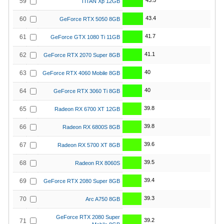
43.5
59
TITAN Xp 12GB
43.4
60
GeForce RTX 5050 8GB
41.7
61
GeForce GTX 1080 Ti 11GB
41.1
62
GeForce RTX 2070 Super 8GB
40
63
GeForce RTX 4060 Mobile 8GB
40
64
GeForce RTX 3060 Ti 8GB
39.8
65
Radeon RX 6700 XT 12GB
39.8
66
Radeon RX 6800S 8GB
39.6
67
Radeon RX 5700 XT 8GB
39.5
68
Radeon RX 8060S
39.4
69
GeForce RTX 2080 Super 8GB
39.3
70
Arc A750 8GB
GeForce RTX 2080 Super
39.2
71