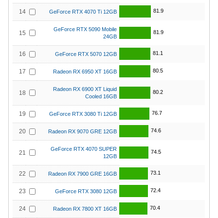
81.9
14
GeForce RTX 4070 Ti 12GB
GeForce RTX 5090 Mobile
81.9
15
24GB
81.1
16
GeForce RTX 5070 12GB
80.5
17
Radeon RX 6950 XT 16GB
Radeon RX 6900 XT Liquid
80.2
18
Cooled 16GB
76.7
19
GeForce RTX 3080 Ti 12GB
74.6
20
Radeon RX 9070 GRE 12GB
GeForce RTX 4070 SUPER
74.5
21
12GB
73.1
22
Radeon RX 7900 GRE 16GB
72.4
23
GeForce RTX 3080 12GB
70.4
24
Radeon RX 7800 XT 16GB