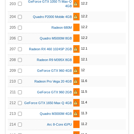
GeForce GTX 1050 Ti Max-Q
12.2
203
4GB
12.2
204
Quadro P2000 Mobile 4GB
12.2
205
Radeon 680M
12.2
206
Quadro M5000M 8GB
12.1
207
Radeon RX 460 1024SP 2GB
12.1
208
Radeon R9 M395X 8GB
12
209
GeForce GTX 960 4GB
11.6
210
Radeon Pro Vega 20 4GB
11.5
211
GeForce GTX 960 2GB
11.4
212
GeForce GTX 1650 Max-Q 4GB
11.3
213
Quadro M3000M 4GB
11.2
214
Arc 8-Core iGPU