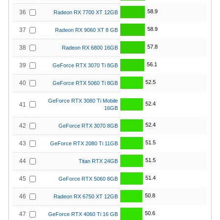
58.9
36
Radeon RX 7700 XT 12GB
58.9
37
Radeon RX 9060 XT 8 GB
57.8
38
Radeon RX 6800 16GB
56.1
39
GeForce RTX 3070 Ti 8GB
52.5
40
GeForce RTX 5060 Ti 8GB
GeForce RTX 3080 Ti Mobile
52.4
41
16GB
52.4
42
GeForce RTX 3070 8GB
51.5
43
GeForce RTX 2080 Ti 11GB
51.5
44
Titan RTX 24GB
51.4
45
GeForce RTX 5060 8GB
50.8
46
Radeon RX 6750 XT 12GB
50.6
47
GeForce RTX 4060 Ti 16 GB