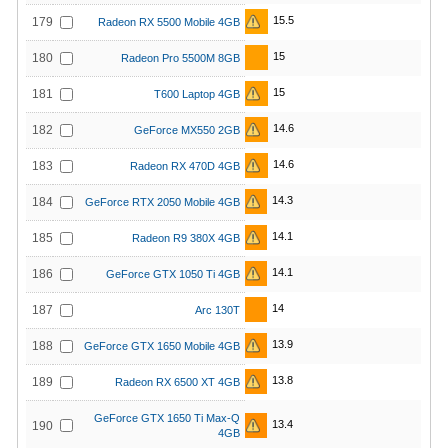
15.5
179
Radeon RX 5500 Mobile 4GB
15
180
Radeon Pro 5500M 8GB
15
181
T600 Laptop 4GB
14.6
182
GeForce MX550 2GB
14.6
183
Radeon RX 470D 4GB
14.3
184
GeForce RTX 2050 Mobile 4GB
14.1
185
Radeon R9 380X 4GB
14.1
186
GeForce GTX 1050 Ti 4GB
14
187
Arc 130T
13.9
188
GeForce GTX 1650 Mobile 4GB
13.8
189
Radeon RX 6500 XT 4GB
GeForce GTX 1650 Ti Max-Q
13.4
190
4GB