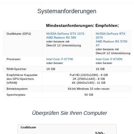
Systemanforderungen
Mindestanforderungen:
Empfohlen:
Grafikkarte (GPU)
NVIDIA GeForce GTX 1070
NVIDIA GeForce RTX
AMD Radeon RX 580
2070
oder bessere mit
AMD Radeon RX 5700
DirectX 12 Unterstützung
XT
oder bessere mit
DirectX 12 Unterstützung
Prozessor
Intel Core i7-3770K
Intel Core i7-6700K
oder besser
oder besser
RAM-Speicher
16 GB
16 GB
Empfohlene Kapazität
Full HD (1920x1080) - 8 GB
des GPU-Speichers
2K (2560x1440) - 8 GB
(VRAM)
4K (3840x2160) - 11 GB
Betriebssystem
64-bit Windows 10 oder neuer
Speicherplatz
50 GB
Überprüfen Sie Ihren Computer
Grafikkarte
100