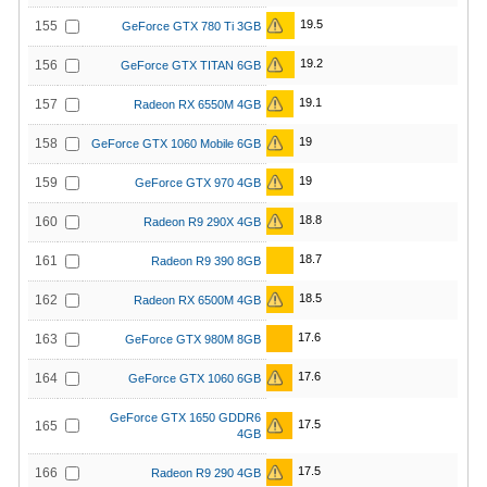
19.5
155
GeForce GTX 780 Ti 3GB
19.2
156
GeForce GTX TITAN 6GB
19.1
157
Radeon RX 6550M 4GB
19
158
GeForce GTX 1060 Mobile 6GB
19
159
GeForce GTX 970 4GB
18.8
160
Radeon R9 290X 4GB
18.7
161
Radeon R9 390 8GB
18.5
162
Radeon RX 6500M 4GB
17.6
163
GeForce GTX 980M 8GB
17.6
164
GeForce GTX 1060 6GB
GeForce GTX 1650 GDDR6
17.5
165
4GB
17.5
166
Radeon R9 290 4GB