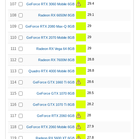
29.4
107
GeForce RTX 3060 Mobile 6GB
29.1
108
Radeon RX 6650M 8GB
29
109
GeForce RTX 2080 Max-Q 8GB
29
110
GeForce RTX 2070 Mobile 8GB
29
111
Radeon RX Vega 64 8GB
28.8
112
Radeon RX 7600M 8GB
28.8
113
Quadro RTX 4000 Mobile 8GB
28.6
114
GeForce GTX 1660 Ti 6GB
28.5
115
GeForce GTX 1070 8GB
28.2
116
GeForce GTX 1070 Ti 8GB
28
117
GeForce RTX 2060 6GB
27.9
118
GeForce RTX 2060 Mobile 6GB
27.8
119
Radeon RX 5600 XT 6GB