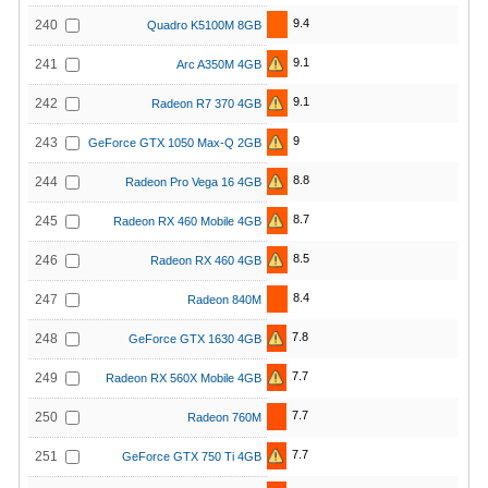
9.4
240
Quadro K5100M 8GB
9.1
241
Arc A350M 4GB
9.1
242
Radeon R7 370 4GB
9
243
GeForce GTX 1050 Max-Q 2GB
8.8
244
Radeon Pro Vega 16 4GB
8.7
245
Radeon RX 460 Mobile 4GB
8.5
246
Radeon RX 460 4GB
8.4
247
Radeon 840M
7.8
248
GeForce GTX 1630 4GB
7.7
249
Radeon RX 560X Mobile 4GB
7.7
250
Radeon 760M
7.7
251
GeForce GTX 750 Ti 4GB