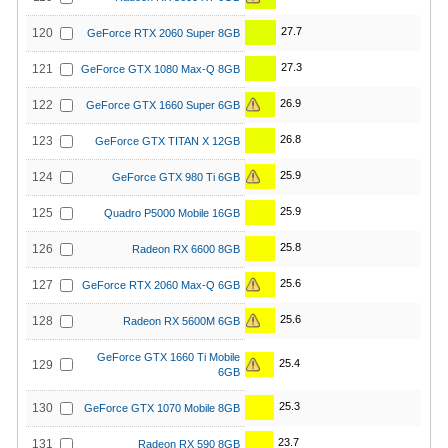
27.7
120
GeForce RTX 2060 Super 8GB
27.3
121
GeForce GTX 1080 Max-Q 8GB
26.9
122
GeForce GTX 1660 Super 6GB
26.8
123
GeForce GTX TITAN X 12GB
25.9
124
GeForce GTX 980 Ti 6GB
25.9
125
Quadro P5000 Mobile 16GB
25.8
126
Radeon RX 6600 8GB
25.6
127
GeForce RTX 2060 Max-Q 6GB
25.6
128
Radeon RX 5600M 6GB
GeForce GTX 1660 Ti Mobile
25.4
129
6GB
25.3
130
GeForce GTX 1070 Mobile 8GB
23.7
131
Radeon RX 590 8GB