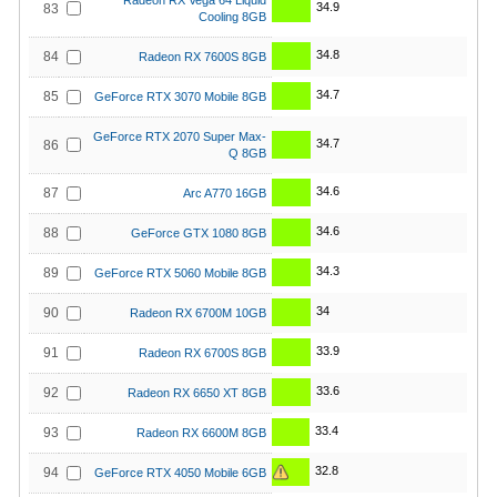
Radeon RX Vega 64 Liquid
34.9
83
Cooling 8GB
34.8
84
Radeon RX 7600S 8GB
34.7
85
GeForce RTX 3070 Mobile 8GB
GeForce RTX 2070 Super Max-
34.7
86
Q 8GB
34.6
87
Arc A770 16GB
34.6
88
GeForce GTX 1080 8GB
34.3
89
GeForce RTX 5060 Mobile 8GB
34
90
Radeon RX 6700M 10GB
33.9
91
Radeon RX 6700S 8GB
33.6
92
Radeon RX 6650 XT 8GB
33.4
93
Radeon RX 6600M 8GB
32.8
94
GeForce RTX 4050 Mobile 6GB