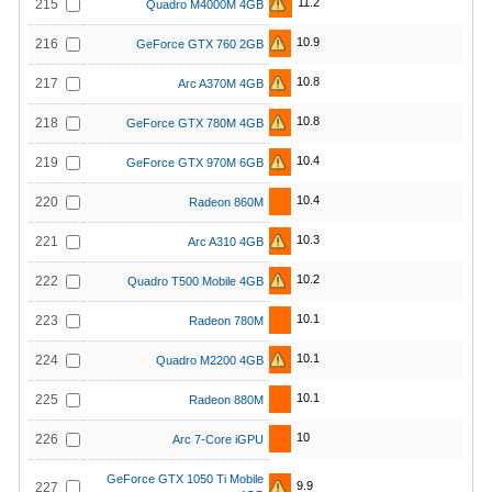
11.2
215
Quadro M4000M 4GB
10.9
216
GeForce GTX 760 2GB
10.8
217
Arc A370M 4GB
10.8
218
GeForce GTX 780M 4GB
10.4
219
GeForce GTX 970M 6GB
10.4
220
Radeon 860M
10.3
221
Arc A310 4GB
10.2
222
Quadro T500 Mobile 4GB
10.1
223
Radeon 780M
10.1
224
Quadro M2200 4GB
10.1
225
Radeon 880M
10
226
Arc 7-Core iGPU
GeForce GTX 1050 Ti Mobile
9.9
227