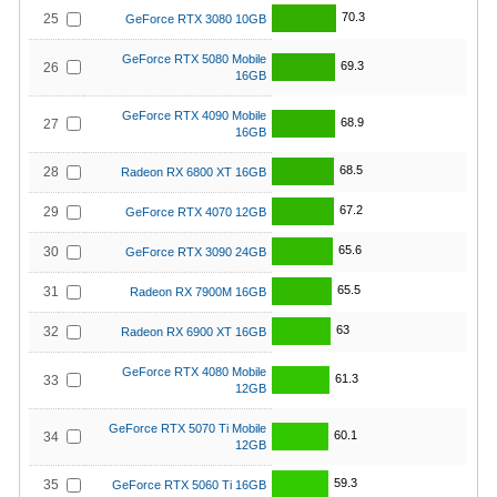
70.3
25
GeForce RTX 3080 10GB
GeForce RTX 5080 Mobile
69.3
26
16GB
GeForce RTX 4090 Mobile
68.9
27
16GB
68.5
28
Radeon RX 6800 XT 16GB
67.2
29
GeForce RTX 4070 12GB
65.6
30
GeForce RTX 3090 24GB
65.5
31
Radeon RX 7900M 16GB
63
32
Radeon RX 6900 XT 16GB
GeForce RTX 4080 Mobile
61.3
33
12GB
GeForce RTX 5070 Ti Mobile
60.1
34
12GB
59.3
35
GeForce RTX 5060 Ti 16GB