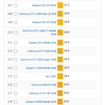
17.1
167
Radeon RX 570 8GB
16.9
168
GeForce GTX 1060 Max-Q 6GB
16.9
169
Radeon RX 470 8GB
GeForce GTX 1650 Ti Mobile
16.5
170
4GB
16.4
171
Radeon RX 5300M 3GB
16.4
172
GeForce GTX 1650 4GB
16.2
173
GeForce GTX 1650 Super 4GB
16.2
174
Quadro T1200 Mobile 4GB
16.2
175
Arc 140T
15.8
176
GeForce MX570 2GB
15.6
177
GeForce GTX 780 3GB
15.5
178
Quadro P3000 Mobile 6GB