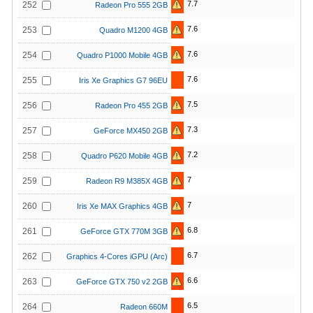
7.7
252
Radeon Pro 555 2GB
7.6
253
Quadro M1200 4GB
7.6
254
Quadro P1000 Mobile 4GB
7.6
255
Iris Xe Graphics G7 96EU
7.5
256
Radeon Pro 455 2GB
7.3
257
GeForce MX450 2GB
7.2
258
Quadro P620 Mobile 4GB
7
259
Radeon R9 M385X 4GB
7
260
Iris Xe MAX Graphics 4GB
6.8
261
GeForce GTX 770M 3GB
6.7
262
Graphics 4-Cores iGPU (Arc)
6.6
263
GeForce GTX 750 v2 2GB
6.5
264
Radeon 660M