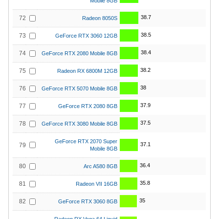
Mobile 8GB
38.7
72
Radeon 8050S
38.5
73
GeForce RTX 3060 12GB
38.4
74
GeForce RTX 2080 Mobile 8GB
38.2
75
Radeon RX 6800M 12GB
38
76
GeForce RTX 5070 Mobile 8GB
37.9
77
GeForce RTX 2080 8GB
37.5
78
GeForce RTX 3080 Mobile 8GB
GeForce RTX 2070 Super
37.1
79
Mobile 8GB
36.4
80
Arc A580 8GB
35.8
81
Radeon VII 16GB
35
82
GeForce RTX 3060 8GB