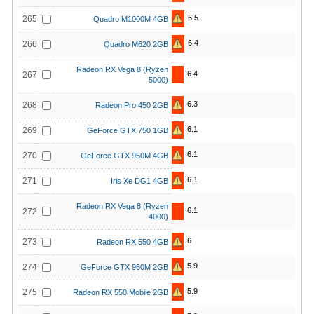
6.5
265
Quadro M1000M 4GB
6.4
266
Quadro M620 2GB
Radeon RX Vega 8 (Ryzen
6.4
267
5000)
6.3
268
Radeon Pro 450 2GB
6.1
269
GeForce GTX 750 1GB
6.1
270
GeForce GTX 950M 4GB
6.1
271
Iris Xe DG1 4GB
Radeon RX Vega 8 (Ryzen
6.1
272
4000)
6
273
Radeon RX 550 4GB
5.9
274
GeForce GTX 960M 2GB
5.9
275
Radeon RX 550 Mobile 2GB