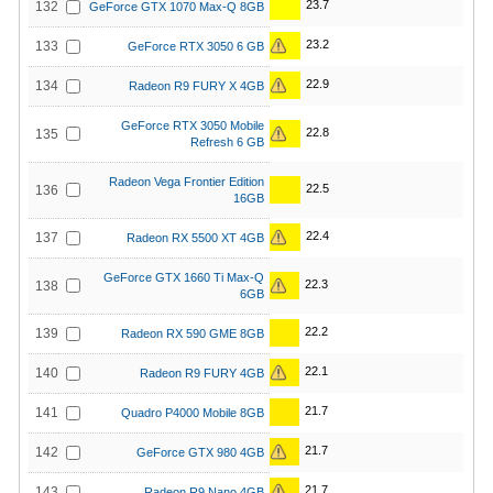
23.7
132
GeForce GTX 1070 Max-Q 8GB
23.2
133
GeForce RTX 3050 6 GB
22.9
134
Radeon R9 FURY X 4GB
GeForce RTX 3050 Mobile
22.8
135
Refresh 6 GB
Radeon Vega Frontier Edition
22.5
136
16GB
22.4
137
Radeon RX 5500 XT 4GB
GeForce GTX 1660 Ti Max-Q
22.3
138
6GB
22.2
139
Radeon RX 590 GME 8GB
22.1
140
Radeon R9 FURY 4GB
21.7
141
Quadro P4000 Mobile 8GB
21.7
142
GeForce GTX 980 4GB
21.7
143
Radeon R9 Nano 4GB