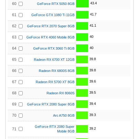
43.4
60
GeForce RTX 5050 8GB
41.7
61
GeForce GTX 1080 Ti 11GB
41.1
62
GeForce RTX 2070 Super 8GB
40
63
GeForce RTX 4060 Mobile 8GB
40
64
GeForce RTX 3060 Ti 8GB
39.8
65
Radeon RX 6700 XT 12GB
39.8
66
Radeon RX 6800S 8GB
39.6
67
Radeon RX 5700 XT 8GB
39.5
68
Radeon RX 8060S
39.4
69
GeForce RTX 2080 Super 8GB
39.3
70
Arc A750 8GB
GeForce RTX 2080 Super
39.2
71
Mobile 8GB