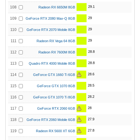
29.1
108
Radeon RX 6650M 8GB
29
109
GeForce RTX 2080 Max-Q 8GB
29
110
GeForce RTX 2070 Mobile 8GB
29
111
Radeon RX Vega 64 8GB
28.8
112
Radeon RX 7600M 8GB
28.8
113
Quadro RTX 4000 Mobile 8GB
28.6
114
GeForce GTX 1660 Ti 6GB
28.5
115
GeForce GTX 1070 8GB
28.2
116
GeForce GTX 1070 Ti 8GB
28
117
GeForce RTX 2060 6GB
27.9
118
GeForce RTX 2060 Mobile 6GB
27.8
119
Radeon RX 5600 XT 6GB