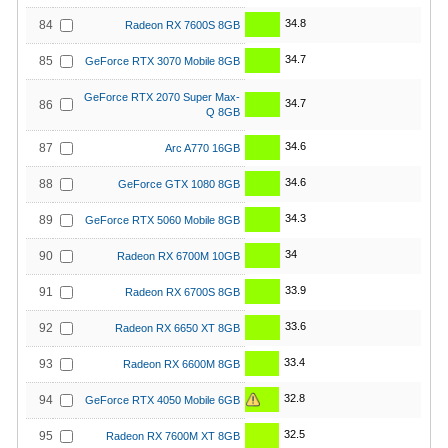
34.8
84
Radeon RX 7600S 8GB
34.7
85
GeForce RTX 3070 Mobile 8GB
GeForce RTX 2070 Super Max-
34.7
86
Q 8GB
34.6
87
Arc A770 16GB
34.6
88
GeForce GTX 1080 8GB
34.3
89
GeForce RTX 5060 Mobile 8GB
34
90
Radeon RX 6700M 10GB
33.9
91
Radeon RX 6700S 8GB
33.6
92
Radeon RX 6650 XT 8GB
33.4
93
Radeon RX 6600M 8GB
32.8
94
GeForce RTX 4050 Mobile 6GB
32.5
95
Radeon RX 7600M XT 8GB