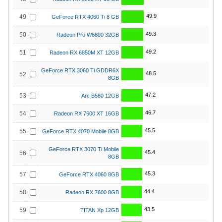
49.9
49
GeForce RTX 4060 Ti 8 GB
49.3
50
Radeon Pro W6800 32GB
49.2
51
Radeon RX 6850M XT 12GB
GeForce RTX 3060 Ti GDDR6X
48.5
52
8GB
47.2
53
Arc B580 12GB
46.7
54
Radeon RX 7600 XT 16GB
45.5
55
GeForce RTX 4070 Mobile 8GB
GeForce RTX 3070 Ti Mobile
45.4
56
8GB
45.3
57
GeForce RTX 4060 8GB
44.4
58
Radeon RX 7600 8GB
43.5
59
TITAN Xp 12GB