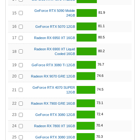
GeForce RTX 5090 Mobile
81.9
15
24GB
81.1
16
GeForce RTX 5070 12GB
80.5
17
Radeon RX 6950 XT 16GB
Radeon RX 6900 XT Liquid
80.2
18
Cooled 16GB
76.7
19
GeForce RTX 3080 Ti 12GB
74.6
20
Radeon RX 9070 GRE 12GB
GeForce RTX 4070 SUPER
74.5
21
12GB
73.1
22
Radeon RX 7900 GRE 16GB
72.4
23
GeForce RTX 3080 12GB
70.4
24
Radeon RX 7800 XT 16GB
70.3
25
GeForce RTX 3080 10GB