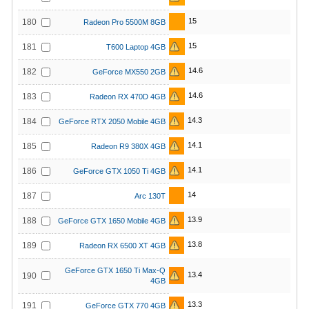
15
180
Radeon Pro 5500M 8GB
15
181
T600 Laptop 4GB
14.6
182
GeForce MX550 2GB
14.6
183
Radeon RX 470D 4GB
14.3
184
GeForce RTX 2050 Mobile 4GB
14.1
185
Radeon R9 380X 4GB
14.1
186
GeForce GTX 1050 Ti 4GB
14
187
Arc 130T
13.9
188
GeForce GTX 1650 Mobile 4GB
13.8
189
Radeon RX 6500 XT 4GB
GeForce GTX 1650 Ti Max-Q
13.4
190
4GB
13.3
191
GeForce GTX 770 4GB