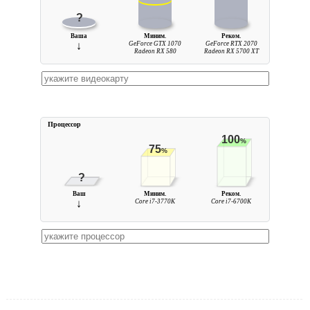
?
Ваша
Миним.
Реком.
↓
GeForce GTX 1070
GeForce RTX 2070
Radeon RX 580
Radeon RX 5700 XT
Процессор
100
%
75
%
?
Ваш
Миним.
Реком.
↓
Core i7-3770K
Core i7-6700K