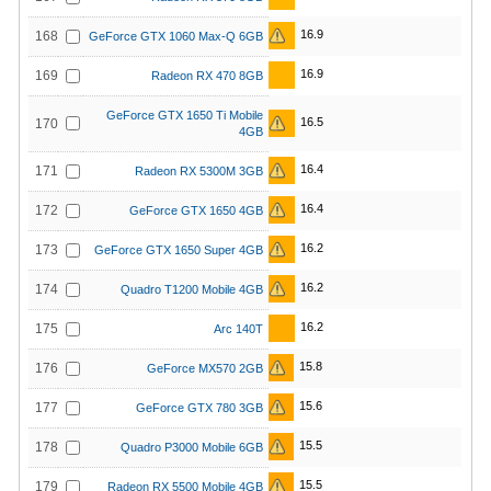
16.9
168
GeForce GTX 1060 Max-Q 6GB
16.9
169
Radeon RX 470 8GB
GeForce GTX 1650 Ti Mobile
16.5
170
4GB
16.4
171
Radeon RX 5300M 3GB
16.4
172
GeForce GTX 1650 4GB
16.2
173
GeForce GTX 1650 Super 4GB
16.2
174
Quadro T1200 Mobile 4GB
16.2
175
Arc 140T
15.8
176
GeForce MX570 2GB
15.6
177
GeForce GTX 780 3GB
15.5
178
Quadro P3000 Mobile 6GB
15.5
179
Radeon RX 5500 Mobile 4GB