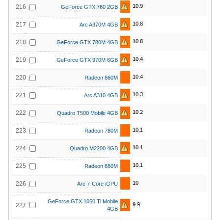
10.9
216
GeForce GTX 760 2GB
10.8
217
Arc A370M 4GB
10.8
218
GeForce GTX 780M 4GB
10.4
219
GeForce GTX 970M 6GB
10.4
220
Radeon 860M
10.3
221
Arc A310 4GB
10.2
222
Quadro T500 Mobile 4GB
10.1
223
Radeon 780M
10.1
224
Quadro M2200 4GB
10.1
225
Radeon 880M
10
226
Arc 7-Core iGPU
GeForce GTX 1050 Ti Mobile
9.9
227
4GB