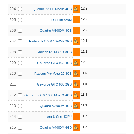
12.2
204
Quadro P2000 Mobile 4GB
12.2
205
Radeon 680M
12.2
206
Quadro M5000M 8GB
12.1
207
Radeon RX 460 1024SP 2GB
12.1
208
Radeon R9 M395X 8GB
12
209
GeForce GTX 960 4GB
11.6
210
Radeon Pro Vega 20 4GB
11.5
211
GeForce GTX 960 2GB
11.4
212
GeForce GTX 1650 Max-Q 4GB
11.3
213
Quadro M3000M 4GB
11.2
214
Arc 8-Core iGPU
11.2
215
Quadro M4000M 4GB