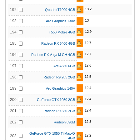
13.2
192
Quadro T1000 4GB
13
193
Arc Graphics 130V
12.9
194
T550 Mobile 4GB
12.7
195
Radeon RX 6400 4GB
12.7
196
Radeon RX Vega M GH 4GB
12.6
197
Arc A380 6GB
12.5
198
Radeon R9 285 2GB
12.4
199
Arc Graphics 140V
12.4
200
GeForce GTX 1050 2GB
12.4
201
Radeon R9 380 2GB
12.3
202
Radeon 890M
GeForce GTX 1050 Ti Max-Q
12.2
203
4GB