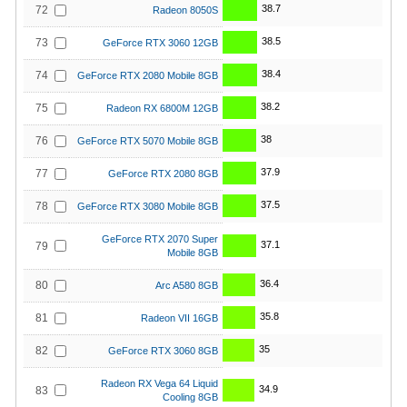
38.7
72
Radeon 8050S
38.5
73
GeForce RTX 3060 12GB
38.4
74
GeForce RTX 2080 Mobile 8GB
38.2
75
Radeon RX 6800M 12GB
38
76
GeForce RTX 5070 Mobile 8GB
37.9
77
GeForce RTX 2080 8GB
37.5
78
GeForce RTX 3080 Mobile 8GB
GeForce RTX 2070 Super
37.1
79
Mobile 8GB
36.4
80
Arc A580 8GB
35.8
81
Radeon VII 16GB
35
82
GeForce RTX 3060 8GB
Radeon RX Vega 64 Liquid
34.9
83
Cooling 8GB