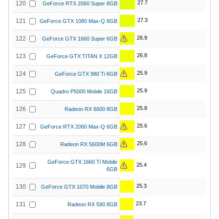
27.7
120
GeForce RTX 2060 Super 8GB
27.3
121
GeForce GTX 1080 Max-Q 8GB
26.9
122
GeForce GTX 1660 Super 6GB
26.8
123
GeForce GTX TITAN X 12GB
25.9
124
GeForce GTX 980 Ti 6GB
25.9
125
Quadro P5000 Mobile 16GB
25.8
126
Radeon RX 6600 8GB
25.6
127
GeForce RTX 2060 Max-Q 6GB
25.6
128
Radeon RX 5600M 6GB
GeForce GTX 1660 Ti Mobile
25.4
129
6GB
25.3
130
GeForce GTX 1070 Mobile 8GB
23.7
131
Radeon RX 590 8GB