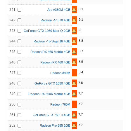
9.1
241
Arc A350M 4GB
9.1
242
Radeon R7 370 4GB
9
243
GeForce GTX 1050 Max-Q 2GB
8.8
244
Radeon Pro Vega 16 4GB
8.7
245
Radeon RX 460 Mobile 4GB
8.5
246
Radeon RX 460 4GB
8.4
247
Radeon 840M
7.8
248
GeForce GTX 1630 4GB
7.7
249
Radeon RX 560X Mobile 4GB
7.7
250
Radeon 760M
7.7
251
GeForce GTX 750 Ti 4GB
7.7
252
Radeon Pro 555 2GB