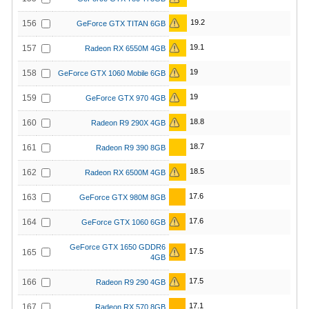
19.2
156
GeForce GTX TITAN 6GB
19.1
157
Radeon RX 6550M 4GB
19
158
GeForce GTX 1060 Mobile 6GB
19
159
GeForce GTX 970 4GB
18.8
160
Radeon R9 290X 4GB
18.7
161
Radeon R9 390 8GB
18.5
162
Radeon RX 6500M 4GB
17.6
163
GeForce GTX 980M 8GB
17.6
164
GeForce GTX 1060 6GB
GeForce GTX 1650 GDDR6
17.5
165
4GB
17.5
166
Radeon R9 290 4GB
17.1
167
Radeon RX 570 8GB