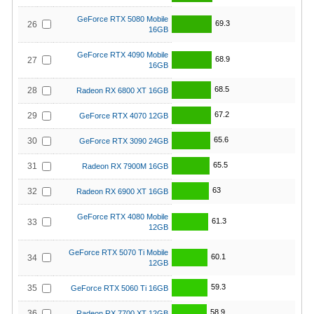
GeForce RTX 5080 Mobile
69.3
26
16GB
GeForce RTX 4090 Mobile
68.9
27
16GB
68.5
28
Radeon RX 6800 XT 16GB
67.2
29
GeForce RTX 4070 12GB
65.6
30
GeForce RTX 3090 24GB
65.5
31
Radeon RX 7900M 16GB
63
32
Radeon RX 6900 XT 16GB
GeForce RTX 4080 Mobile
61.3
33
12GB
GeForce RTX 5070 Ti Mobile
60.1
34
12GB
59.3
35
GeForce RTX 5060 Ti 16GB
58.9
36
Radeon RX 7700 XT 12GB