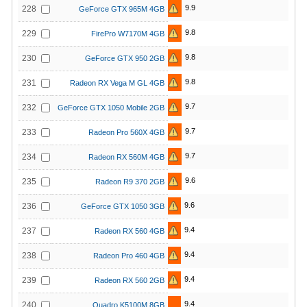
9.9
228
GeForce GTX 965M 4GB
9.8
229
FirePro W7170M 4GB
9.8
230
GeForce GTX 950 2GB
9.8
231
Radeon RX Vega M GL 4GB
9.7
232
GeForce GTX 1050 Mobile 2GB
9.7
233
Radeon Pro 560X 4GB
9.7
234
Radeon RX 560M 4GB
9.6
235
Radeon R9 370 2GB
9.6
236
GeForce GTX 1050 3GB
9.4
237
Radeon RX 560 4GB
9.4
238
Radeon Pro 460 4GB
9.4
239
Radeon RX 560 2GB
9.4
240
Quadro K5100M 8GB