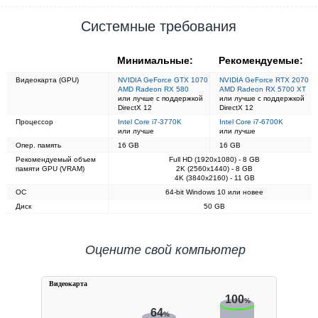
Системные требования
Минимальные:
Рекомендуемые:
Видеокарта (GPU)
NVIDIA GeForce GTX 1070
NVIDIA GeForce RTX 2070
AMD Radeon RX 580
AMD Radeon RX 5700 XT
или лучше с поддержкой
или лучше с поддержкой
DirectX 12
DirectX 12
Процессор
Intel Core i7-3770K
Intel Core i7-6700K
или лучше
или лучше
Опер. память
16 GB
16 GB
Рекомендуемый объем
Full HD (1920x1080) - 8 GB
памяти GPU (VRAM)
2K (2560x1440) - 8 GB
4K (3840x2160) - 11 GB
ОС
64-bit Windows 10 или новее
Диск
50 GB
Оцените свой компьютер
Видеокарта
100
%
64
%