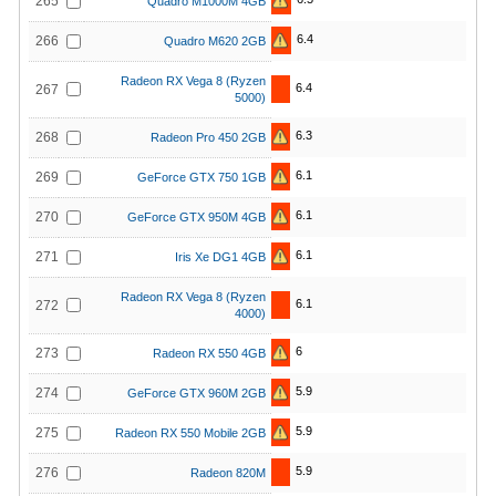
265
Quadro M1000M 4GB
6.4
266
Quadro M620 2GB
Radeon RX Vega 8 (Ryzen
6.4
267
5000)
6.3
268
Radeon Pro 450 2GB
6.1
269
GeForce GTX 750 1GB
6.1
270
GeForce GTX 950M 4GB
6.1
271
Iris Xe DG1 4GB
Radeon RX Vega 8 (Ryzen
6.1
272
4000)
6
273
Radeon RX 550 4GB
5.9
274
GeForce GTX 960M 2GB
5.9
275
Radeon RX 550 Mobile 2GB
5.9
276
Radeon 820M