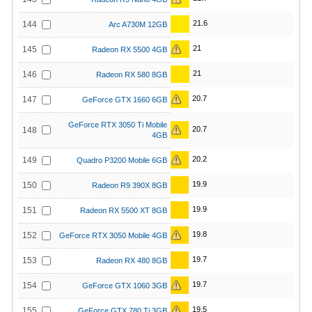
21.6
144
Arc A730M 12GB
21
145
Radeon RX 5500 4GB
21
146
Radeon RX 580 8GB
20.7
147
GeForce GTX 1660 6GB
GeForce RTX 3050 Ti Mobile
20.7
148
4GB
20.2
149
Quadro P3200 Mobile 6GB
19.9
150
Radeon R9 390X 8GB
19.9
151
Radeon RX 5500 XT 8GB
19.8
152
GeForce RTX 3050 Mobile 4GB
19.7
153
Radeon RX 480 8GB
19.7
154
GeForce GTX 1060 3GB
19.5
155
GeForce GTX 780 Ti 3GB