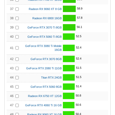
58.9
37
Radeon RX 9060 XT 8 GB
57.8
38
Radeon RX 6800 16GB
56.1
39
GeForce RTX 3070 Ti 8GB
52.5
40
GeForce RTX 5060 Ti 8GB
GeForce RTX 3080 Ti Mobile
52.4
41
16GB
52.4
42
GeForce RTX 3070 8GB
51.5
43
GeForce RTX 2080 Ti 11GB
51.5
44
Titan RTX 24GB
51.4
45
GeForce RTX 5060 8GB
50.8
46
Radeon RX 6750 XT 12GB
50.6
47
GeForce RTX 4060 Ti 16 GB
50.4
48
Radeon RX 9060 XT 16 GB