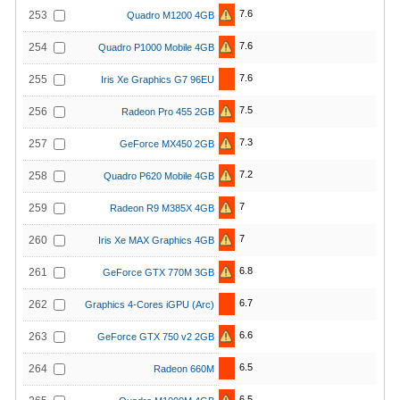
7.6
253
Quadro M1200 4GB
7.6
254
Quadro P1000 Mobile 4GB
7.6
255
Iris Xe Graphics G7 96EU
7.5
256
Radeon Pro 455 2GB
7.3
257
GeForce MX450 2GB
7.2
258
Quadro P620 Mobile 4GB
7
259
Radeon R9 M385X 4GB
7
260
Iris Xe MAX Graphics 4GB
6.8
261
GeForce GTX 770M 3GB
6.7
262
Graphics 4-Cores iGPU (Arc)
6.6
263
GeForce GTX 750 v2 2GB
6.5
264
Radeon 660M
6.5