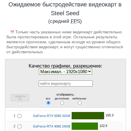
Ожидаемое быстродействие видеокарт в
Steel Seed
(средний
FPS
)
!!!
Только часть указанных ниже видеокарт действительно
была протестирована в этой игре. Остальные результаты
являются прогнозом, сделанным исходя из уровня общего
быстродействия видеокарт, и могут существенно отличаться
от действительных.
Качество графики, разрешение:
отображать:
сравнить
все
десктопные
мобильные
(
0
)
155.3
1
GeForce RTX 5090 32GB
122.5
2
GeForce RTX 4090 24GB