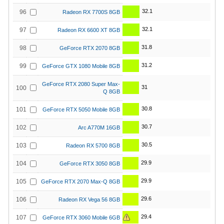
32.1
96
Radeon RX 7700S 8GB
32.1
97
Radeon RX 6600 XT 8GB
31.8
98
GeForce RTX 2070 8GB
31.2
99
GeForce GTX 1080 Mobile 8GB
GeForce RTX 2080 Super Max-
31
100
Q 8GB
30.8
101
GeForce RTX 5050 Mobile 8GB
30.7
102
Arc A770M 16GB
30.5
103
Radeon RX 5700 8GB
29.9
104
GeForce RTX 3050 8GB
29.9
105
GeForce RTX 2070 Max-Q 8GB
29.6
106
Radeon RX Vega 56 8GB
29.4
107
GeForce RTX 3060 Mobile 6GB