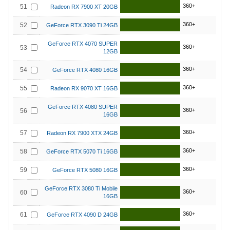
360+
51
Radeon RX 7900 XT 20GB
360+
52
GeForce RTX 3090 Ti 24GB
GeForce RTX 4070 SUPER
360+
53
12GB
360+
54
GeForce RTX 4080 16GB
360+
55
Radeon RX 9070 XT 16GB
GeForce RTX 4080 SUPER
360+
56
16GB
360+
57
Radeon RX 7900 XTX 24GB
360+
58
GeForce RTX 5070 Ti 16GB
360+
59
GeForce RTX 5080 16GB
GeForce RTX 3080 Ti Mobile
360+
60
16GB
360+
61
GeForce RTX 4090 D 24GB