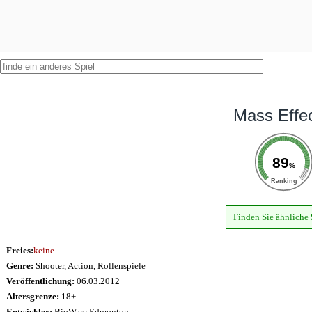
Mass Effec
89
%
Ranking
Finden Sie ähnliche 
Freies:
keine
Genre:
Shooter, Action, Rollenspiele
Veröffentlichung:
06.03.2012
Altersgrenze:
18+
Entwickler:
BioWare Edmonton