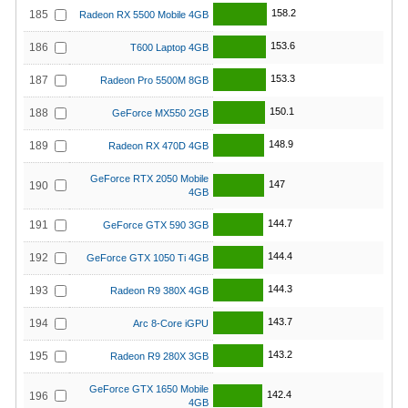
158.2
185
Radeon RX 5500 Mobile 4GB
153.6
186
T600 Laptop 4GB
153.3
187
Radeon Pro 5500M 8GB
150.1
188
GeForce MX550 2GB
148.9
189
Radeon RX 470D 4GB
GeForce RTX 2050 Mobile
147
190
4GB
144.7
191
GeForce GTX 590 3GB
144.4
192
GeForce GTX 1050 Ti 4GB
144.3
193
Radeon R9 380X 4GB
143.7
194
Arc 8-Core iGPU
143.2
195
Radeon R9 280X 3GB
GeForce GTX 1650 Mobile
142.4
196
4GB