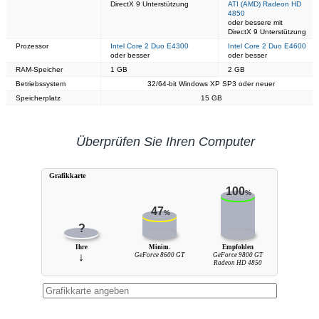
DirectX 9 Unterstützung
ATI (AMD) Radeon HD
4850
oder bessere mit
DirectX 9 Unterstützung
Prozessor
Intel Core 2 Duo E4300
Intel Core 2 Duo E4600
oder besser
oder besser
RAM-Speicher
1 GB
2 GB
Betriebssystem
32/64-bit Windows XP SP3 oder neuer
Speicherplatz
15 GB
Überprüfen Sie Ihren Computer
Grafikkarte
100
%
47
%
?
Ihre
Minim.
Empfohlen
↓
GeForce 8600 GT
GeForce 9800 GT
Radeon HD 4850