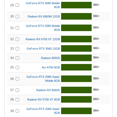
GeForce RTX 3080 Mobile
360+
29
8GB
360+
30
Radeon RX 6800M 12GB
GeForce RTX 2080 Mobile
360+
31
8GB
360+
32
Radeon RX 6700 XT 12GB
360+
33
GeForce RTX 3060 12GB
360+
34
Radeon 8050S
360+
35
Arc A750 8GB
GeForce RTX 2080 Super
360+
36
Mobile 8GB
360+
37
Radeon RX 8060S
360+
38
Radeon RX 5700 XT 8GB
GeForce RTX 2080 Super
360+
39
8GB