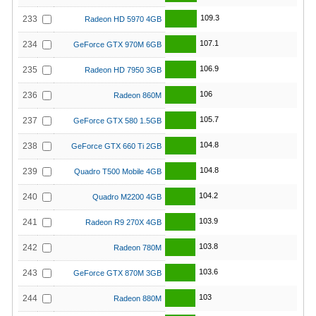
109.3
233
Radeon HD 5970 4GB
107.1
234
GeForce GTX 970M 6GB
106.9
235
Radeon HD 7950 3GB
106
236
Radeon 860M
105.7
237
GeForce GTX 580 1.5GB
104.8
238
GeForce GTX 660 Ti 2GB
104.8
239
Quadro T500 Mobile 4GB
104.2
240
Quadro M2200 4GB
103.9
241
Radeon R9 270X 4GB
103.8
242
Radeon 780M
103.6
243
GeForce GTX 870M 3GB
103
244
Radeon 880M