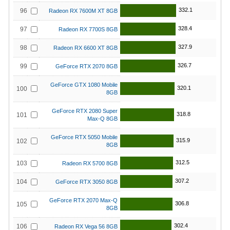
332.1
96
Radeon RX 7600M XT 8GB
328.4
97
Radeon RX 7700S 8GB
327.9
98
Radeon RX 6600 XT 8GB
326.7
99
GeForce RTX 2070 8GB
GeForce GTX 1080 Mobile
320.1
100
8GB
GeForce RTX 2080 Super
318.8
101
Max-Q 8GB
GeForce RTX 5050 Mobile
315.9
102
8GB
312.5
103
Radeon RX 5700 8GB
307.2
104
GeForce RTX 3050 8GB
GeForce RTX 2070 Max-Q
306.8
105
8GB
302.4
106
Radeon RX Vega 56 8GB