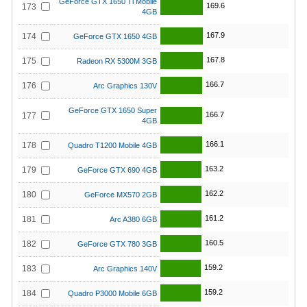
GeForce GTX 1650 Ti Mobile
169.6
173
4GB
167.9
174
GeForce GTX 1650 4GB
167.8
175
Radeon RX 5300M 3GB
166.7
176
Arc Graphics 130V
GeForce GTX 1650 Super
166.7
177
4GB
166.1
178
Quadro T1200 Mobile 4GB
163.2
179
GeForce GTX 690 4GB
162.2
180
GeForce MX570 2GB
161.2
181
Arc A380 6GB
160.5
182
GeForce GTX 780 3GB
159.2
183
Arc Graphics 140V
159.2
184
Quadro P3000 Mobile 6GB