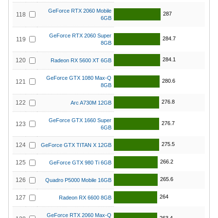
GeForce RTX 2060 Mobile
287
118
6GB
GeForce RTX 2060 Super
284.7
119
8GB
284.1
120
Radeon RX 5600 XT 6GB
GeForce GTX 1080 Max-Q
280.6
121
8GB
276.8
122
Arc A730M 12GB
GeForce GTX 1660 Super
276.7
123
6GB
275.5
124
GeForce GTX TITAN X 12GB
266.2
125
GeForce GTX 980 Ti 6GB
265.6
126
Quadro P5000 Mobile 16GB
264
127
Radeon RX 6600 8GB
GeForce RTX 2060 Max-Q