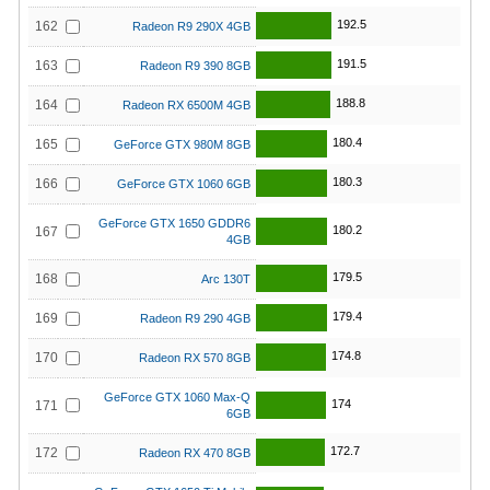
192.5
162
Radeon R9 290X 4GB
191.5
163
Radeon R9 390 8GB
188.8
164
Radeon RX 6500M 4GB
180.4
165
GeForce GTX 980M 8GB
180.3
166
GeForce GTX 1060 6GB
GeForce GTX 1650 GDDR6
180.2
167
4GB
179.5
168
Arc 130T
179.4
169
Radeon R9 290 4GB
174.8
170
Radeon RX 570 8GB
GeForce GTX 1060 Max-Q
174
171
6GB
172.7
172
Radeon RX 470 8GB