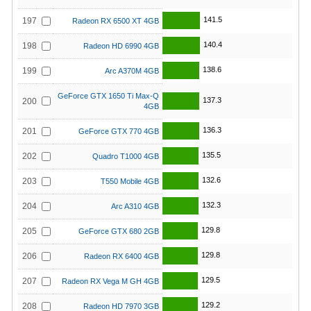
141.5
197
Radeon RX 6500 XT 4GB
140.4
198
Radeon HD 6990 4GB
138.6
199
Arc A370M 4GB
GeForce GTX 1650 Ti Max-Q
137.3
200
4GB
136.3
201
GeForce GTX 770 4GB
135.5
202
Quadro T1000 4GB
132.6
203
T550 Mobile 4GB
132.3
204
Arc A310 4GB
129.8
205
GeForce GTX 680 2GB
129.8
206
Radeon RX 6400 4GB
129.5
207
Radeon RX Vega M GH 4GB
129.2
208
Radeon HD 7970 3GB