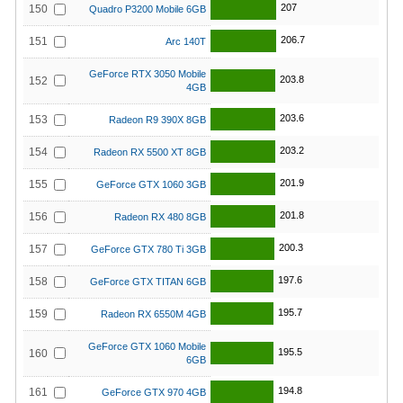
207
150
Quadro P3200 Mobile 6GB
206.7
151
Arc 140T
GeForce RTX 3050 Mobile
203.8
152
4GB
203.6
153
Radeon R9 390X 8GB
203.2
154
Radeon RX 5500 XT 8GB
201.9
155
GeForce GTX 1060 3GB
201.8
156
Radeon RX 480 8GB
200.3
157
GeForce GTX 780 Ti 3GB
197.6
158
GeForce GTX TITAN 6GB
195.7
159
Radeon RX 6550M 4GB
GeForce GTX 1060 Mobile
195.5
160
6GB
194.8
161
GeForce GTX 970 4GB