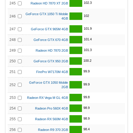
102.3
245
Radeon HD 7870 XT 2GB
GeForce GTX 1050 Ti Mobile
102
246
4GB
101.9
247
GeForce GTX 965M 4GB
101.4
248
GeForce GTX 670 4GB
101.3
249
Radeon HD 7870 2GB
100.2
250
GeForce GTX 950 2GB
99.9
251
FirePro W7170M 4GB
GeForce GTX 1050 Mobile
99.9
252
2GB
99.8
253
Radeon RX Vega M GL 4GB
98.9
254
Radeon Pro 560X 4GB
98.9
255
Radeon RX 560M 4GB
98.4
256
Radeon R9 370 2GB