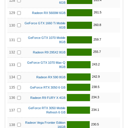
263.4
128
6GB
261.5
129
Radeon RX 5600M 6GB
GeForce GTX 1660 Ti Mobile
260.8
130
6GB
GeForce GTX 1070 Mobile
259.7
131
8GB
255.7
132
Radeon R9 295X2 8GB
GeForce GTX 1070 Max-Q
243.2
133
8GB
242.9
134
Radeon RX 590 8GB
238.5
135
GeForce RTX 3050 6 GB
234.3
136
Radeon R9 FURY X 4GB
GeForce RTX 3050 Mobile
234.1
137
Refresh 6 GB
Radeon Vega Frontier Edition
230.5
138
16GB