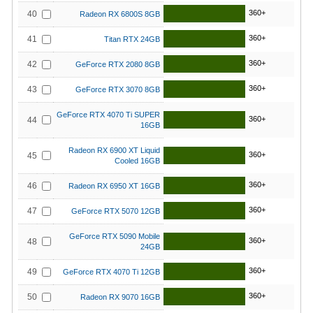
360+
40
Radeon RX 6800S 8GB
360+
41
Titan RTX 24GB
360+
42
GeForce RTX 2080 8GB
360+
43
GeForce RTX 3070 8GB
GeForce RTX 4070 Ti SUPER
360+
44
16GB
Radeon RX 6900 XT Liquid
360+
45
Cooled 16GB
360+
46
Radeon RX 6950 XT 16GB
360+
47
GeForce RTX 5070 12GB
GeForce RTX 5090 Mobile
360+
48
24GB
360+
49
GeForce RTX 4070 Ti 12GB
360+
50
Radeon RX 9070 16GB