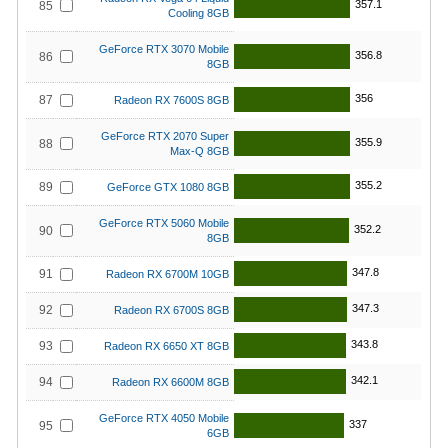
357.1
85
Cooling 8GB
GeForce RTX 3070 Mobile
356.8
86
8GB
356
87
Radeon RX 7600S 8GB
GeForce RTX 2070 Super
355.9
88
Max-Q 8GB
355.2
89
GeForce GTX 1080 8GB
GeForce RTX 5060 Mobile
352.2
90
8GB
347.8
91
Radeon RX 6700M 10GB
347.3
92
Radeon RX 6700S 8GB
343.8
93
Radeon RX 6650 XT 8GB
342.1
94
Radeon RX 6600M 8GB
GeForce RTX 4050 Mobile
337
95
6GB