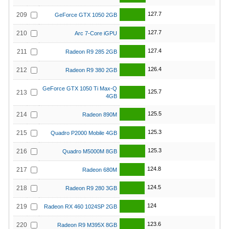
127.7
209
GeForce GTX 1050 2GB
127.7
210
Arc 7-Core iGPU
127.4
211
Radeon R9 285 2GB
126.4
212
Radeon R9 380 2GB
GeForce GTX 1050 Ti Max-Q
125.7
213
4GB
125.5
214
Radeon 890M
125.3
215
Quadro P2000 Mobile 4GB
125.3
216
Quadro M5000M 8GB
124.8
217
Radeon 680M
124.5
218
Radeon R9 280 3GB
124
219
Radeon RX 460 1024SP 2GB
123.6
220
Radeon R9 M395X 8GB