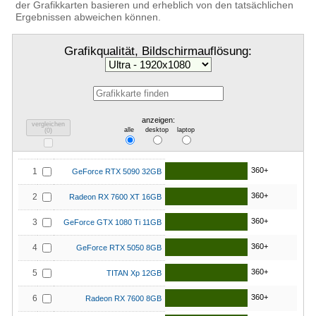
der Grafikkarten basieren und erheblich von den tatsächlichen
Ergebnissen abweichen können.
Grafikqualität, Bildschirmauflösung:
anzeigen:
vergleichen
alle
desktop
laptop
(
0
)
360+
1
GeForce RTX 5090 32GB
360+
2
Radeon RX 7600 XT 16GB
360+
3
GeForce GTX 1080 Ti 11GB
360+
4
GeForce RTX 5050 8GB
360+
5
TITAN Xp 12GB
360+
6
Radeon RX 7600 8GB