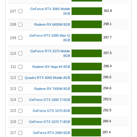
GeForce RTX 3060 Mobile
301.8
107
6GB
298.1
108
Radeon RX 6650M 8GB
GeForce RTX 2080 Max-Q
297.7
109
8GB
GeForce RTX 2070 Mobile
297.5
110
8GB
296.4
111
Radeon RX Vega 64 8GB
295.5
112
Quadro RTX 4000 Mobile 8GB
294.6
113
Radeon RX 7600M 8GB
293.5
114
GeForce GTX 1660 Ti 6GB
292.5
115
GeForce GTX 1070 8GB
289.4
116
GeForce GTX 1070 Ti 8GB
287.4
117
GeForce RTX 2060 6GB