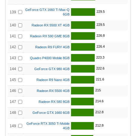
GeForce GTX 1660 Ti Max-Q
229.5
139
6GB
229.5
140
Radeon RX 5500 XT 4GB
226.8
141
Radeon RX 590 GME 8GB
226.4
142
Radeon R9 FURY 4GB
223.3
143
Quadro P4000 Mobile 8GB
222.6
144
GeForce GTX 980 4GB
221.6
145
Radeon R9 Nano 4GB
215
146
Radeon RX 5500 4GB
214.6
147
Radeon RX 580 8GB
212.8
148
GeForce GTX 1660 6GB
GeForce RTX 3050 Ti Mobile
212.8
149
4GB