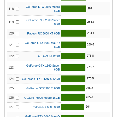
GeForce RTX 2060 Mobile
287
118
6GB
GeForce RTX 2060 Super
284.7
119
8GB
284.1
120
Radeon RX 5600 XT 6GB
GeForce GTX 1080 Max-Q
280.6
121
8GB
276.8
122
Arc A730M 12GB
GeForce GTX 1660 Super
276.7
123
6GB
275.5
124
GeForce GTX TITAN X 12GB
266.2
125
GeForce GTX 980 Ti 6GB
265.6
126
Quadro P5000 Mobile 16GB
264
127
Radeon RX 6600 8GB
GeForce RTX 2060 Max-Q