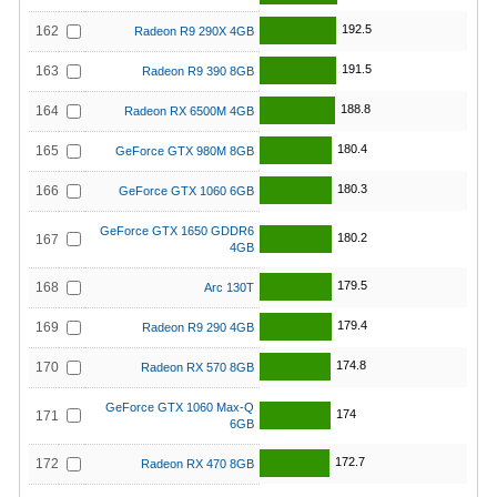
192.5
162
Radeon R9 290X 4GB
191.5
163
Radeon R9 390 8GB
188.8
164
Radeon RX 6500M 4GB
180.4
165
GeForce GTX 980M 8GB
180.3
166
GeForce GTX 1060 6GB
GeForce GTX 1650 GDDR6
180.2
167
4GB
179.5
168
Arc 130T
179.4
169
Radeon R9 290 4GB
174.8
170
Radeon RX 570 8GB
GeForce GTX 1060 Max-Q
174
171
6GB
172.7
172
Radeon RX 470 8GB