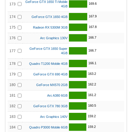
GeForce GTX 1650 Ti Mobile
169.6
173
4GB
167.9
174
GeForce GTX 1650 4GB
167.8
175
Radeon RX 5300M 3GB
166.7
176
Arc Graphics 130V
GeForce GTX 1650 Super
166.7
177
4GB
166.1
178
Quadro T1200 Mobile 4GB
163.2
179
GeForce GTX 690 4GB
162.2
180
GeForce MX570 2GB
161.2
181
Arc A380 6GB
160.5
182
GeForce GTX 780 3GB
159.2
183
Arc Graphics 140V
159.2
184
Quadro P3000 Mobile 6GB