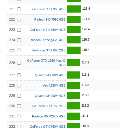
123.4
221
GeForce GTX 960 4GB
121.4
222
Radeon HD 7990 6GB
120.4
223
GeForce GTX 880M 4GB
118.7
224
Radeon Pro Vega 20 4GB
118.4
225
GeForce GTX 960 2GB
GeForce GTX 1650 Max-Q
117.2
226
4GB
116.1
227
Quadro M3000M 4GB
115.8
228
Arc A350M 4GB
115.3
229
Quadro M4000M 4GB
112.2
230
GeForce GTX 760 2GB
111.1
231
Radeon R9 M295X 4GB
110.8
232
GeForce GTX 780M 4GB