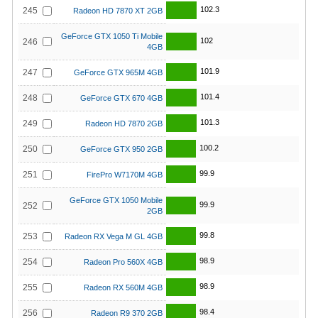
102.3
245
Radeon HD 7870 XT 2GB
GeForce GTX 1050 Ti Mobile
102
246
4GB
101.9
247
GeForce GTX 965M 4GB
101.4
248
GeForce GTX 670 4GB
101.3
249
Radeon HD 7870 2GB
100.2
250
GeForce GTX 950 2GB
99.9
251
FirePro W7170M 4GB
GeForce GTX 1050 Mobile
99.9
252
2GB
99.8
253
Radeon RX Vega M GL 4GB
98.9
254
Radeon Pro 560X 4GB
98.9
255
Radeon RX 560M 4GB
98.4
256
Radeon R9 370 2GB