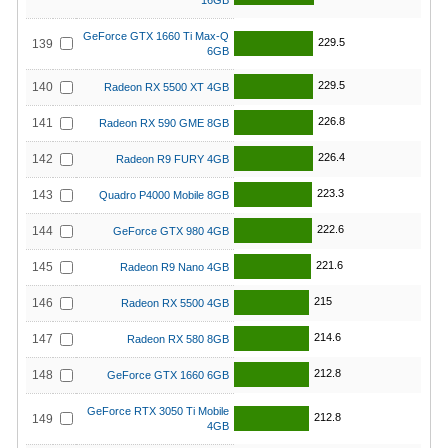
16GB
GeForce GTX 1660 Ti Max-Q
229.5
139
6GB
229.5
140
Radeon RX 5500 XT 4GB
226.8
141
Radeon RX 590 GME 8GB
226.4
142
Radeon R9 FURY 4GB
223.3
143
Quadro P4000 Mobile 8GB
222.6
144
GeForce GTX 980 4GB
221.6
145
Radeon R9 Nano 4GB
215
146
Radeon RX 5500 4GB
214.6
147
Radeon RX 580 8GB
212.8
148
GeForce GTX 1660 6GB
GeForce RTX 3050 Ti Mobile
212.8
149
4GB