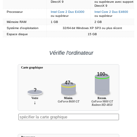
DirectX 9
ou supérieure avec support
DirectX 9
Processeur
Intel Core 2 Duo E4300
Intel Core 2 Duo E4600
ou supérieur
ou supérieur
Mémoire RAM
1 GB
2 GB
Système d'exploitation
32/64-bit Windows XP SP3 ou plus récent
Espace disque
15 GB
Vérifie l'ordinateur
Carte graphique
100
%
47
%
?
Votre
Minim.
Recom.
↓
GeForce 8600 GT
GeForce 9800 GT
Radeon HD 4850