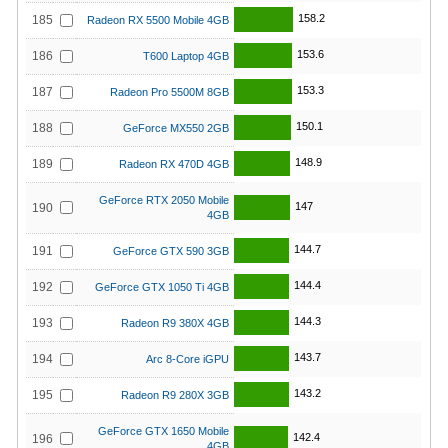
158.2
185
Radeon RX 5500 Mobile 4GB
153.6
186
T600 Laptop 4GB
153.3
187
Radeon Pro 5500M 8GB
150.1
188
GeForce MX550 2GB
148.9
189
Radeon RX 470D 4GB
GeForce RTX 2050 Mobile
147
190
4GB
144.7
191
GeForce GTX 590 3GB
144.4
192
GeForce GTX 1050 Ti 4GB
144.3
193
Radeon R9 380X 4GB
143.7
194
Arc 8-Core iGPU
143.2
195
Radeon R9 280X 3GB
GeForce GTX 1650 Mobile
142.4
196
4GB