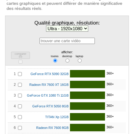
cartes graphiques et peuvent différer de manière significative
des résultats réels.
Qualité graphique, résolution:
afficher:
comparer
toutes
desktop
laptop
(
0
)
360+
1
GeForce RTX 5090 32GB
360+
2
Radeon RX 7600 XT 16GB
360+
3
GeForce GTX 1080 Ti 11GB
360+
4
GeForce RTX 5050 8GB
360+
5
TITAN Xp 12GB
360+
6
Radeon RX 7600 8GB