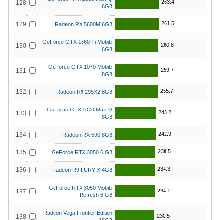
263.4
128
6GB
261.5
129
Radeon RX 5600M 6GB
GeForce GTX 1660 Ti Mobile
260.8
130
6GB
GeForce GTX 1070 Mobile
259.7
131
8GB
255.7
132
Radeon R9 295X2 8GB
GeForce GTX 1070 Max-Q
243.2
133
8GB
242.9
134
Radeon RX 590 8GB
238.5
135
GeForce RTX 3050 6 GB
234.3
136
Radeon R9 FURY X 4GB
GeForce RTX 3050 Mobile
234.1
137
Refresh 6 GB
Radeon Vega Frontier Edition
230.5
138