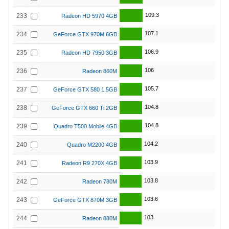
109.3
233
Radeon HD 5970 4GB
107.1
234
GeForce GTX 970M 6GB
106.9
235
Radeon HD 7950 3GB
106
236
Radeon 860M
105.7
237
GeForce GTX 580 1.5GB
104.8
238
GeForce GTX 660 Ti 2GB
104.8
239
Quadro T500 Mobile 4GB
104.2
240
Quadro M2200 4GB
103.9
241
Radeon R9 270X 4GB
103.8
242
Radeon 780M
103.6
243
GeForce GTX 870M 3GB
103
244
Radeon 880M