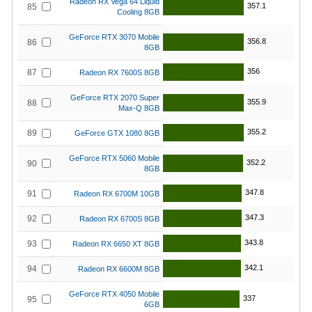
Radeon RX Vega 64 Liquid
357.1
85
Cooling 8GB
GeForce RTX 3070 Mobile
356.8
86
8GB
356
87
Radeon RX 7600S 8GB
GeForce RTX 2070 Super
355.9
88
Max-Q 8GB
355.2
89
GeForce GTX 1080 8GB
GeForce RTX 5060 Mobile
352.2
90
8GB
347.8
91
Radeon RX 6700M 10GB
347.3
92
Radeon RX 6700S 8GB
343.8
93
Radeon RX 6650 XT 8GB
342.1
94
Radeon RX 6600M 8GB
GeForce RTX 4050 Mobile
337
95
6GB