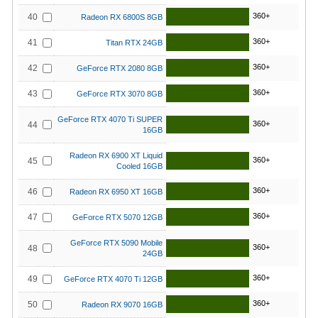
360+
40
Radeon RX 6800S 8GB
360+
41
Titan RTX 24GB
360+
42
GeForce RTX 2080 8GB
360+
43
GeForce RTX 3070 8GB
GeForce RTX 4070 Ti SUPER
360+
44
16GB
Radeon RX 6900 XT Liquid
360+
45
Cooled 16GB
360+
46
Radeon RX 6950 XT 16GB
360+
47
GeForce RTX 5070 12GB
GeForce RTX 5090 Mobile
360+
48
24GB
360+
49
GeForce RTX 4070 Ti 12GB
360+
50
Radeon RX 9070 16GB