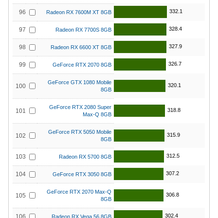
332.1
96
Radeon RX 7600M XT 8GB
328.4
97
Radeon RX 7700S 8GB
327.9
98
Radeon RX 6600 XT 8GB
326.7
99
GeForce RTX 2070 8GB
GeForce GTX 1080 Mobile
320.1
100
8GB
GeForce RTX 2080 Super
318.8
101
Max-Q 8GB
GeForce RTX 5050 Mobile
315.9
102
8GB
312.5
103
Radeon RX 5700 8GB
307.2
104
GeForce RTX 3050 8GB
GeForce RTX 2070 Max-Q
306.8
105
8GB
302.4
106
Radeon RX Vega 56 8GB