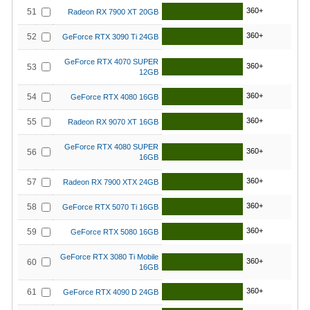
360+
51
Radeon RX 7900 XT 20GB
360+
52
GeForce RTX 3090 Ti 24GB
GeForce RTX 4070 SUPER
360+
53
12GB
360+
54
GeForce RTX 4080 16GB
360+
55
Radeon RX 9070 XT 16GB
GeForce RTX 4080 SUPER
360+
56
16GB
360+
57
Radeon RX 7900 XTX 24GB
360+
58
GeForce RTX 5070 Ti 16GB
360+
59
GeForce RTX 5080 16GB
GeForce RTX 3080 Ti Mobile
360+
60
16GB
360+
61
GeForce RTX 4090 D 24GB