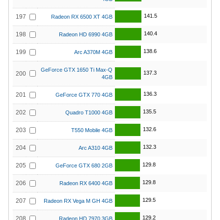
141.5
197
Radeon RX 6500 XT 4GB
140.4
198
Radeon HD 6990 4GB
138.6
199
Arc A370M 4GB
GeForce GTX 1650 Ti Max-Q
137.3
200
4GB
136.3
201
GeForce GTX 770 4GB
135.5
202
Quadro T1000 4GB
132.6
203
T550 Mobile 4GB
132.3
204
Arc A310 4GB
129.8
205
GeForce GTX 680 2GB
129.8
206
Radeon RX 6400 4GB
129.5
207
Radeon RX Vega M GH 4GB
129.2
208
Radeon HD 7970 3GB