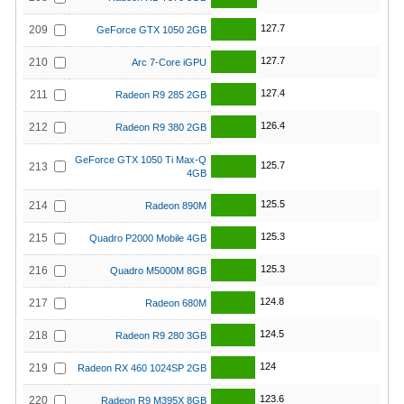
127.7
209
GeForce GTX 1050 2GB
127.7
210
Arc 7-Core iGPU
127.4
211
Radeon R9 285 2GB
126.4
212
Radeon R9 380 2GB
GeForce GTX 1050 Ti Max-Q
125.7
213
4GB
125.5
214
Radeon 890M
125.3
215
Quadro P2000 Mobile 4GB
125.3
216
Quadro M5000M 8GB
124.8
217
Radeon 680M
124.5
218
Radeon R9 280 3GB
124
219
Radeon RX 460 1024SP 2GB
123.6
220
Radeon R9 M395X 8GB