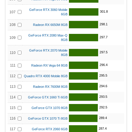
GeForce RTX 3060 Mobile
301.8
107
6GB
298.1
108
Radeon RX 6650M 8GB
GeForce RTX 2080 Max-Q
297.7
109
8GB
GeForce RTX 2070 Mobile
297.5
110
8GB
296.4
111
Radeon RX Vega 64 8GB
295.5
112
Quadro RTX 4000 Mobile 8GB
294.6
113
Radeon RX 7600M 8GB
293.5
114
GeForce GTX 1660 Ti 6GB
292.5
115
GeForce GTX 1070 8GB
289.4
116
GeForce GTX 1070 Ti 8GB
287.4
117
GeForce RTX 2060 6GB