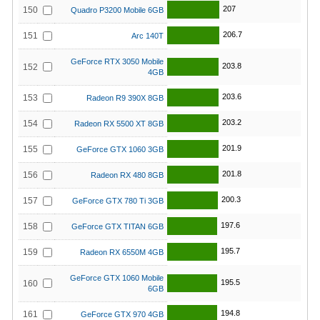
207
150
Quadro P3200 Mobile 6GB
206.7
151
Arc 140T
GeForce RTX 3050 Mobile
203.8
152
4GB
203.6
153
Radeon R9 390X 8GB
203.2
154
Radeon RX 5500 XT 8GB
201.9
155
GeForce GTX 1060 3GB
201.8
156
Radeon RX 480 8GB
200.3
157
GeForce GTX 780 Ti 3GB
197.6
158
GeForce GTX TITAN 6GB
195.7
159
Radeon RX 6550M 4GB
GeForce GTX 1060 Mobile
195.5
160
6GB
194.8
161
GeForce GTX 970 4GB