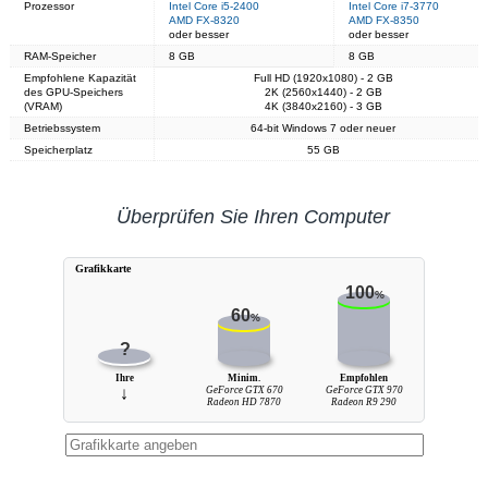
Prozessor
Intel Core i5-2400
Intel Core i7-3770
AMD FX-8320
AMD FX-8350
oder besser
oder besser
RAM-Speicher
8 GB
8 GB
Empfohlene Kapazität
Full HD (1920x1080) - 2 GB
des GPU-Speichers
2K (2560x1440) - 2 GB
(VRAM)
4K (3840x2160) - 3 GB
Betriebssystem
64-bit Windows 7 oder neuer
Speicherplatz
55 GB
Überprüfen Sie Ihren Computer
Grafikkarte
100
%
60
%
?
Ihre
Minim.
Empfohlen
↓
GeForce GTX 670
GeForce GTX 970
Radeon HD 7870
Radeon R9 290