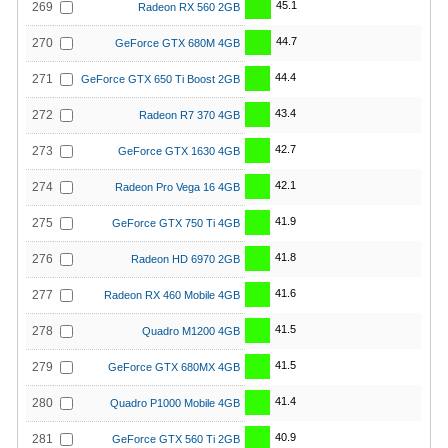
45.1
269
Radeon RX 560 2GB
44.7
270
GeForce GTX 680M 4GB
44.4
271
GeForce GTX 650 Ti Boost 2GB
43.4
272
Radeon R7 370 4GB
42.7
273
GeForce GTX 1630 4GB
42.1
274
Radeon Pro Vega 16 4GB
41.9
275
GeForce GTX 750 Ti 4GB
41.8
276
Radeon HD 6970 2GB
41.6
277
Radeon RX 460 Mobile 4GB
41.5
278
Quadro M1200 4GB
41.5
279
GeForce GTX 680MX 4GB
41.4
280
Quadro P1000 Mobile 4GB
40.9
281
GeForce GTX 560 Ti 2GB