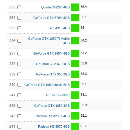
55.4
233
Quadro M2200 4GB
55.1
234
GeForce GTX 870M 3GB
55
235
Arc A310 4GB
GeForce GTX 1050 Ti Mobile
54.2
236
4GB
54.2
237
GeForce GTX 965M 4GB
53.9
238
GeForce GTX 670 4GB
53.3
239
GeForce GTX 950 2GB
53.1
240
GeForce GTX 1050 Mobile 2GB
53.1
241
Arc 7-Core iGPU
52.3
242
GeForce GTX 1050 3GB
52.1
243
Radeon R9 M295X 4GB
51.2
244
Radeon HD 5970 4GB