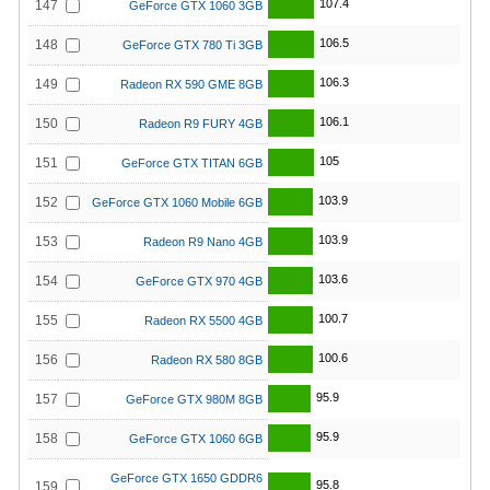
107.4
147
GeForce GTX 1060 3GB
106.5
148
GeForce GTX 780 Ti 3GB
106.3
149
Radeon RX 590 GME 8GB
106.1
150
Radeon R9 FURY 4GB
105
151
GeForce GTX TITAN 6GB
103.9
152
GeForce GTX 1060 Mobile 6GB
103.9
153
Radeon R9 Nano 4GB
103.6
154
GeForce GTX 970 4GB
100.7
155
Radeon RX 5500 4GB
100.6
156
Radeon RX 580 8GB
95.9
157
GeForce GTX 980M 8GB
95.9
158
GeForce GTX 1060 6GB
GeForce GTX 1650 GDDR6
95.8
159