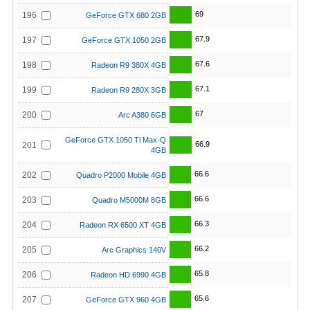
69
196
GeForce GTX 680 2GB
67.9
197
GeForce GTX 1050 2GB
67.6
198
Radeon R9 380X 4GB
67.1
199
Radeon R9 280X 3GB
67
200
Arc A380 6GB
GeForce GTX 1050 Ti Max-Q
66.9
201
4GB
66.6
202
Quadro P2000 Mobile 4GB
66.6
203
Quadro M5000M 8GB
66.3
204
Radeon RX 6500 XT 4GB
66.2
205
Arc Graphics 140V
65.8
206
Radeon HD 6990 4GB
65.6
207
GeForce GTX 960 4GB