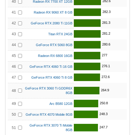
282.6
40
Radeon RX 7700 XT 12GB
282.3
41
Radeon RX 9060 XT 8 GB
281.3
42
GeForce RTX 2080 Ti 11GB
281.2
43
Titan RTX 24GB
280.6
44
GeForce RTX 5060 8GB
277
45
Radeon RX 6800 16GB
276.1
46
GeForce RTX 4060 Ti 16 GB
272.6
47
GeForce RTX 4060 Ti 8 GB
GeForce RTX 3060 Ti GDDR6X
264.9
48
8GB
250.8
49
Arc B580 12GB
248.3
50
GeForce RTX 4070 Mobile 8GB
GeForce RTX 3070 Ti Mobile
247.7
51
8GB