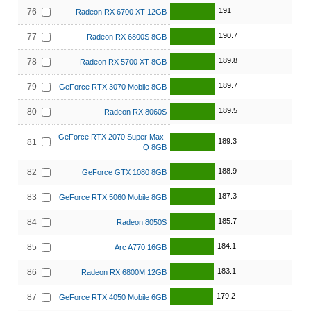
191
76
Radeon RX 6700 XT 12GB
190.7
77
Radeon RX 6800S 8GB
189.8
78
Radeon RX 5700 XT 8GB
189.7
79
GeForce RTX 3070 Mobile 8GB
189.5
80
Radeon RX 8060S
GeForce RTX 2070 Super Max-
189.3
81
Q 8GB
188.9
82
GeForce GTX 1080 8GB
187.3
83
GeForce RTX 5060 Mobile 8GB
185.7
84
Radeon 8050S
184.1
85
Arc A770 16GB
183.1
86
Radeon RX 6800M 12GB
179.2
87
GeForce RTX 4050 Mobile 6GB