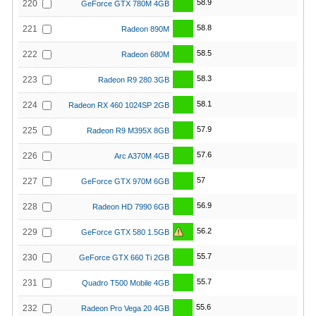
58.9
220
GeForce GTX 780M 4GB
58.8
221
Radeon 890M
58.5
222
Radeon 680M
58.3
223
Radeon R9 280 3GB
58.1
224
Radeon RX 460 1024SP 2GB
57.9
225
Radeon R9 M395X 8GB
57.6
226
Arc A370M 4GB
57
227
GeForce GTX 970M 6GB
56.9
228
Radeon HD 7990 6GB
56.2
229
GeForce GTX 580 1.5GB
55.7
230
GeForce GTX 660 Ti 2GB
55.7
231
Quadro T500 Mobile 4GB
55.6
232
Radeon Pro Vega 20 4GB