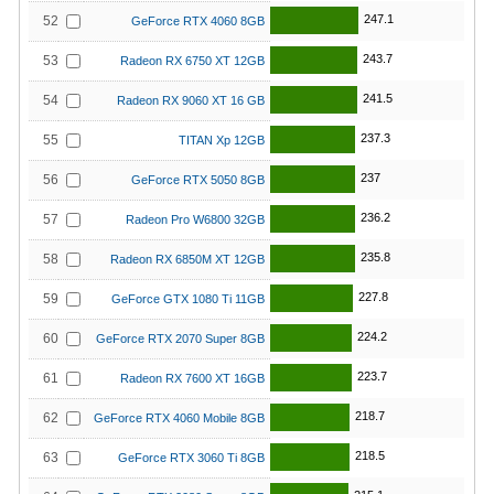
247.1
52
GeForce RTX 4060 8GB
243.7
53
Radeon RX 6750 XT 12GB
241.5
54
Radeon RX 9060 XT 16 GB
237.3
55
TITAN Xp 12GB
237
56
GeForce RTX 5050 8GB
236.2
57
Radeon Pro W6800 32GB
235.8
58
Radeon RX 6850M XT 12GB
227.8
59
GeForce GTX 1080 Ti 11GB
224.2
60
GeForce RTX 2070 Super 8GB
223.7
61
Radeon RX 7600 XT 16GB
218.7
62
GeForce RTX 4060 Mobile 8GB
218.5
63
GeForce RTX 3060 Ti 8GB