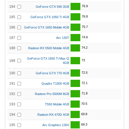
76.9
184
GeForce GTX 590 3GB
76.8
185
GeForce GTX 1050 Ti 4GB
75.7
186
GeForce GTX 1650 Mobile 4GB
74.6
187
Arc 130T
74.2
188
Radeon RX 5500 Mobile 4GB
GeForce GTX 1650 Ti Max-Q
73
189
4GB
72.5
190
GeForce GTX 770 4GB
72.1
191
Quadro T1000 4GB
71.8
192
Radeon Pro 5500M 8GB
70.5
193
T550 Mobile 4GB
69.8
194
Radeon RX 470D 4GB
69.3
195
Arc Graphics 130V