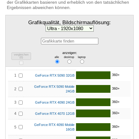
der Grafikkarten basieren und erheblich von den tatsächlichen
Ergebnissen abweichen können.
Grafikqualität, Bildschirmauflösung:
anzeigen:
vergleichen
alle
desktop
laptop
(
0
)
360+
1
GeForce RTX 5090 32GB
GeForce RTX 5090 Mobile
360+
2
24GB
360+
3
GeForce RTX 4090 24GB
360+
4
GeForce RTX 4070 12GB
GeForce RTX 4090 Mobile
360+
5
16GB