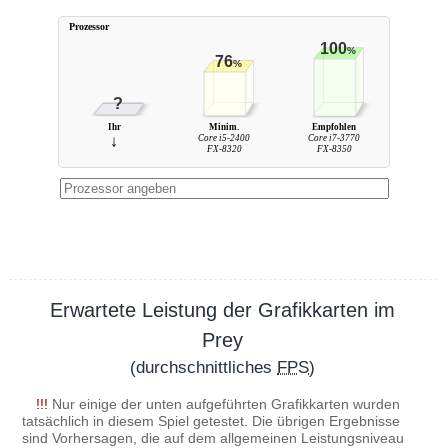
Prozessor
100
%
76
%
?
Ihr
Minim.
Empfohlen
↓
Core i5-2400
Core i7-3770
FX-8320
FX-8350
Erwartete Leistung der Grafikkarten im
Prey
(durchschnittliches
FPS
)
!!!
Nur einige der unten aufgeführten Grafikkarten wurden
tatsächlich in diesem Spiel getestet. Die übrigen Ergebnisse
sind Vorhersagen, die auf dem allgemeinen Leistungsniveau