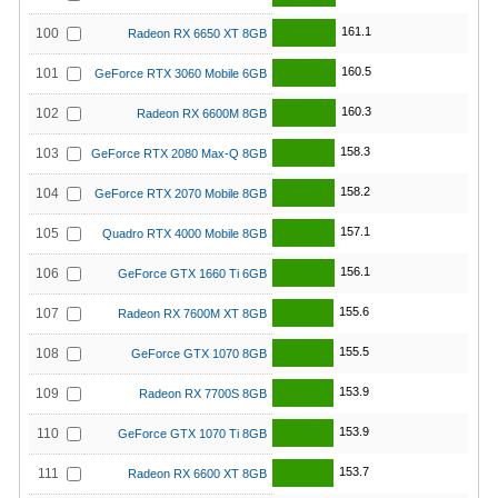
161.1
100
Radeon RX 6650 XT 8GB
160.5
101
GeForce RTX 3060 Mobile 6GB
160.3
102
Radeon RX 6600M 8GB
158.3
103
GeForce RTX 2080 Max-Q 8GB
158.2
104
GeForce RTX 2070 Mobile 8GB
157.1
105
Quadro RTX 4000 Mobile 8GB
156.1
106
GeForce GTX 1660 Ti 6GB
155.6
107
Radeon RX 7600M XT 8GB
155.5
108
GeForce GTX 1070 8GB
153.9
109
Radeon RX 7700S 8GB
153.9
110
GeForce GTX 1070 Ti 8GB
153.7
111
Radeon RX 6600 XT 8GB