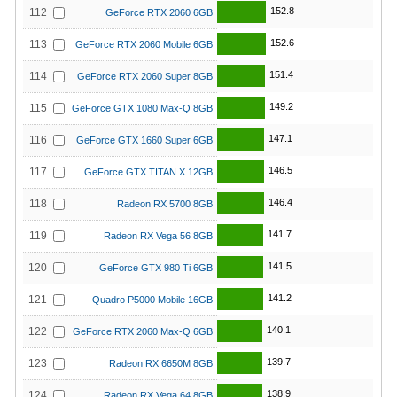
152.8
112
GeForce RTX 2060 6GB
152.6
113
GeForce RTX 2060 Mobile 6GB
151.4
114
GeForce RTX 2060 Super 8GB
149.2
115
GeForce GTX 1080 Max-Q 8GB
147.1
116
GeForce GTX 1660 Super 6GB
146.5
117
GeForce GTX TITAN X 12GB
146.4
118
Radeon RX 5700 8GB
141.7
119
Radeon RX Vega 56 8GB
141.5
120
GeForce GTX 980 Ti 6GB
141.2
121
Quadro P5000 Mobile 16GB
140.1
122
GeForce RTX 2060 Max-Q 6GB
139.7
123
Radeon RX 6650M 8GB
138.9
124
Radeon RX Vega 64 8GB