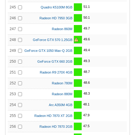
51.1
245
Quadro K5100M 8GB
50.1
246
Radeon HD 7950 3GB
49.7
247
Radeon 860M
49.6
248
GeForce GTX 570 1.25GB
49.4
249
GeForce GTX 1050 Max-Q 2GB
49.3
250
GeForce GTX 660 2GB
48.7
251
Radeon R9 270X 4GB
48.6
252
Radeon 780M
48.3
253
Radeon 880M
48.1
254
Arc A350M 4GB
47.9
255
Radeon HD 7870 XT 2GB
47.5
256
Radeon HD 7870 2GB