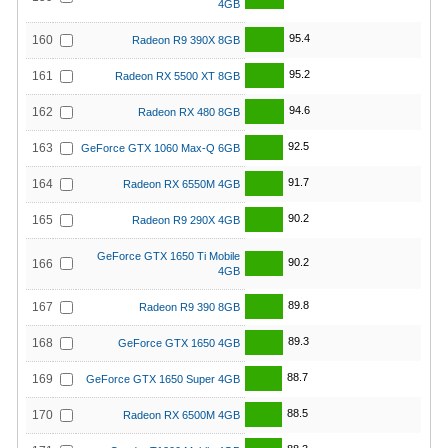
4GB
95.4
160
Radeon R9 390X 8GB
95.2
161
Radeon RX 5500 XT 8GB
94.6
162
Radeon RX 480 8GB
92.5
163
GeForce GTX 1060 Max-Q 6GB
91.7
164
Radeon RX 6550M 4GB
90.2
165
Radeon R9 290X 4GB
GeForce GTX 1650 Ti Mobile
90.2
166
4GB
89.8
167
Radeon R9 390 8GB
89.3
168
GeForce GTX 1650 4GB
88.7
169
GeForce GTX 1650 Super 4GB
88.5
170
Radeon RX 6500M 4GB