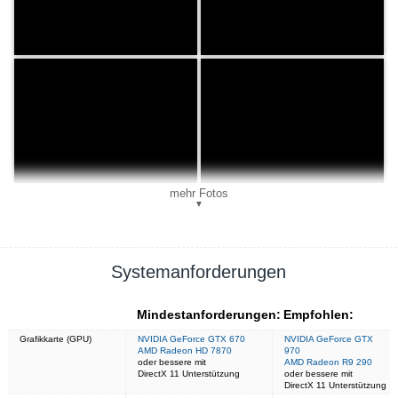
mehr Fotos
▼
Systemanforderungen
Mindestanforderungen:
Empfohlen:
Grafikkarte (GPU)
NVIDIA GeForce GTX 670
NVIDIA GeForce GTX
AMD Radeon HD 7870
970
oder bessere mit
AMD Radeon R9 290
DirectX 11 Unterstützung
oder bessere mit
DirectX 11 Unterstützung