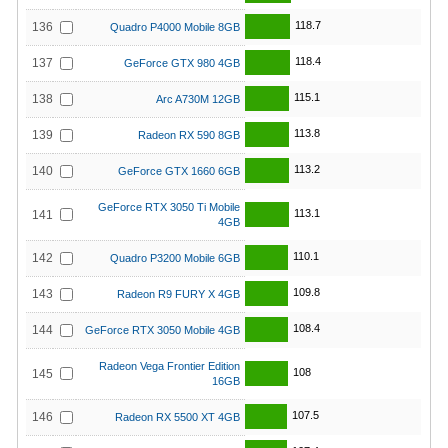
118.7
136
Quadro P4000 Mobile 8GB
118.4
137
GeForce GTX 980 4GB
115.1
138
Arc A730M 12GB
113.8
139
Radeon RX 590 8GB
113.2
140
GeForce GTX 1660 6GB
GeForce RTX 3050 Ti Mobile
113.1
141
4GB
110.1
142
Quadro P3200 Mobile 6GB
109.8
143
Radeon R9 FURY X 4GB
108.4
144
GeForce RTX 3050 Mobile 4GB
Radeon Vega Frontier Edition
108
145
16GB
107.5
146
Radeon RX 5500 XT 4GB