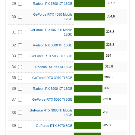
337.7
29
Radeon RX 7800 XT 16GB
GeForce RTX 4080 Mobile
334.6
30
12GB
GeForce RTX 5070 Ti Mobile
328.3
31
12GB
328.3
32
Radeon RX 6800 XT 16GB
324
33
GeForce RTX 5060 Ti 16GB
313.8
34
Radeon RX 7900M 16GB
306.5
35
GeForce RTX 3070 Ti 8GB
302
36
Radeon RX 6900 XT 16GB
286.8
37
GeForce RTX 5060 Ti 8GB
GeForce RTX 3080 Ti Mobile
286
38
16GB
285.9
39
GeForce RTX 3070 8GB