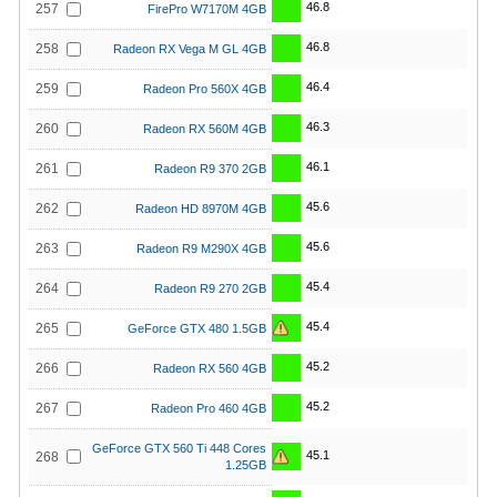
46.8
257
FirePro W7170M 4GB
46.8
258
Radeon RX Vega M GL 4GB
46.4
259
Radeon Pro 560X 4GB
46.3
260
Radeon RX 560M 4GB
46.1
261
Radeon R9 370 2GB
45.6
262
Radeon HD 8970M 4GB
45.6
263
Radeon R9 M290X 4GB
45.4
264
Radeon R9 270 2GB
45.4
265
GeForce GTX 480 1.5GB
45.2
266
Radeon RX 560 4GB
45.2
267
Radeon Pro 460 4GB
GeForce GTX 560 Ti 448 Cores
45.1
268
1.25GB