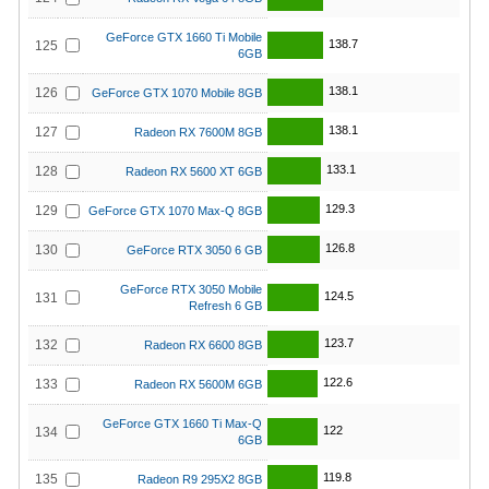
GeForce GTX 1660 Ti Mobile
138.7
125
6GB
138.1
126
GeForce GTX 1070 Mobile 8GB
138.1
127
Radeon RX 7600M 8GB
133.1
128
Radeon RX 5600 XT 6GB
129.3
129
GeForce GTX 1070 Max-Q 8GB
126.8
130
GeForce RTX 3050 6 GB
GeForce RTX 3050 Mobile
124.5
131
Refresh 6 GB
123.7
132
Radeon RX 6600 8GB
122.6
133
Radeon RX 5600M 6GB
GeForce GTX 1660 Ti Max-Q
122
134
6GB
119.8
135
Radeon R9 295X2 8GB