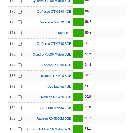
88.3
171
Quadro T1200 Mobile 4GB
86.8
172
GeForce GTX 690 4GB
86.3
173
GeForce MX570 2GB
85.9
174
Arc 140T
85.3
175
GeForce GTX 780 3GB
84.6
176
Quadro P3000 Mobile 6GB
84.1
177
Radeon R9 290 4GB
81.9
178
Radeon RX 570 8GB
81.7
179
T600 Laptop 4GB
80.9
180
Radeon RX 470 8GB
79.8
181
GeForce MX550 2GB
78.7
182
Radeon RX 5300M 3GB
78.1
183
GeForce RTX 2050 Mobile 4GB