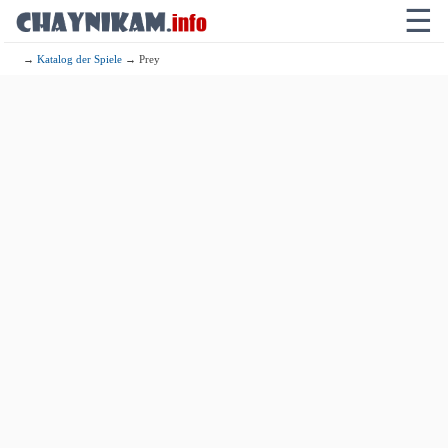
☰
→
Katalog der Spiele
→ Prey