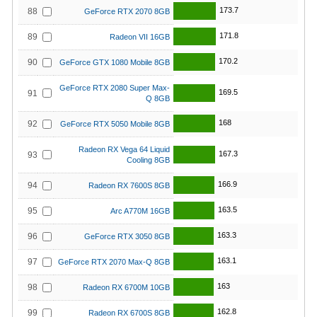
173.7
88
GeForce RTX 2070 8GB
171.8
89
Radeon VII 16GB
170.2
90
GeForce GTX 1080 Mobile 8GB
GeForce RTX 2080 Super Max-
169.5
91
Q 8GB
168
92
GeForce RTX 5050 Mobile 8GB
Radeon RX Vega 64 Liquid
167.3
93
Cooling 8GB
166.9
94
Radeon RX 7600S 8GB
163.5
95
Arc A770M 16GB
163.3
96
GeForce RTX 3050 8GB
163.1
97
GeForce RTX 2070 Max-Q 8GB
163
98
Radeon RX 6700M 10GB
162.8
99
Radeon RX 6700S 8GB