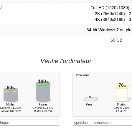
)
Full HD (1920x1080) 
2K (2560x1440) - 2
4K (3840x2160) - 3
64-bit Windows 7 ou plu
55 GB
Vérifie l'ordinateur
Processeur
100
%
76
%
60
%
?
Minim.
Recom.
Votre
Minim.
GeForce GTX 670
GeForce GTX 970
↓
Core i5-2400
Radeon HD 7870
Radeon R9 290
FX-8320