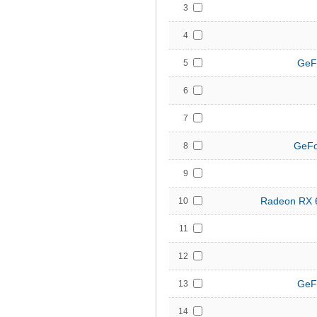
3
4
GeF
5
6
7
GeFo
8
9
Radeon RX 
10
11
12
GeF
13
14