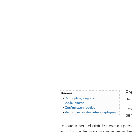
Pre
Résumé
no
•
Description, langues
•
Vidéo, photos
•
Configuration requise
Les
•
Performances de cartes graphiques
per
Le joueur peut choisir le sexe du pers
et la fin. Le joueur peut apprendre 