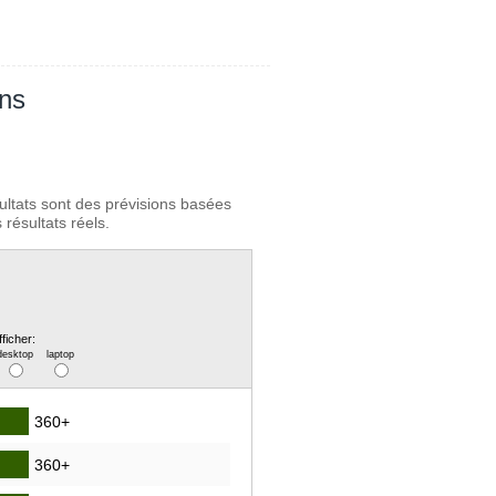
ans
ultats sont des prévisions basées
résultats réels.
fficher:
desktop
laptop
360+
360+