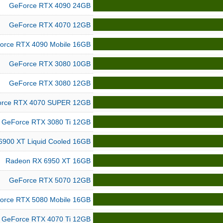
GeForce RTX 4090 24GB
GeForce RTX 4070 12GB
orce RTX 4090 Mobile 16GB
GeForce RTX 3080 10GB
GeForce RTX 3080 12GB
rce RTX 4070 SUPER 12GB
GeForce RTX 3080 Ti 12GB
6900 XT Liquid Cooled 16GB
Radeon RX 6950 XT 16GB
GeForce RTX 5070 12GB
orce RTX 5080 Mobile 16GB
GeForce RTX 4070 Ti 12GB