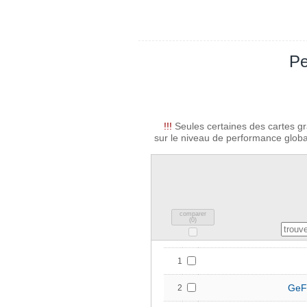
Pe
!!!
Seules certaines des cartes gr
sur le niveau de performance global
comparer
(
0
)
1
GeF
2