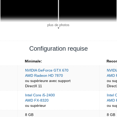
plus de photos
▼
Configuration requise
Minimale:
Reco
NVIDIA GeForce GTX 670
NVIDI
AMD Radeon HD 7870
AMD 
ou supérieure avec support
ou su
DirectX 11
Direc
Intel Core i5-2400
Intel 
AMD FX-8320
AMD 
ou supérieur
ou su
8 GB
8 GB