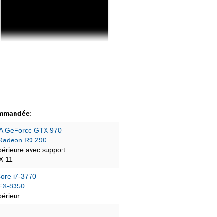
mmandée:
A GeForce GTX 970
Radeon R9 290
périeure avec support
tX 11
Core i7-3770
FX-8350
périeur