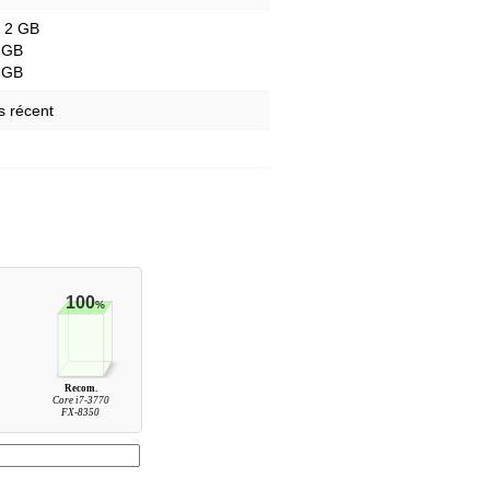
- 2 GB
 GB
 GB
s récent
100
%
Recom.
Core i7-3770
FX-8350