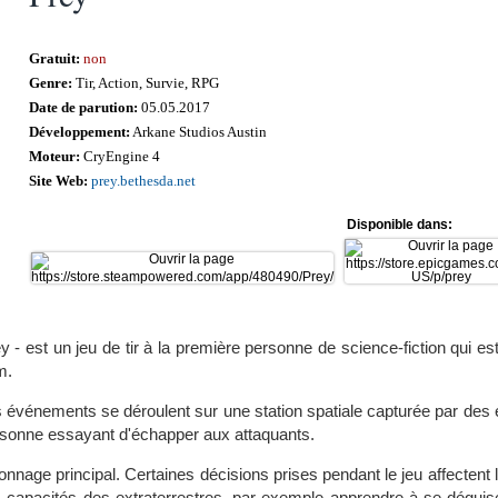
Gratuit:
non
Genre:
Tir, Action, Survie, RPG
Date de parution:
05.05.2017
Développement:
Arkane Studios Austin
Moteur:
CryEngine 4
Site Web:
prey.bethesda.net
Disponible dans:
y - est un jeu de tir à la première personne de science-fiction qui
m.
 événements se déroulent sur une station spatiale capturée par des e
sonne essayant d'échapper aux attaquants.
onnage principal. Certaines décisions prises pendant le jeu affectent l
les capacités des extraterrestres, par exemple apprendre à se déguis