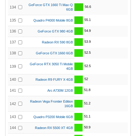
GeForce GTX 1660 Ti Max-Q
56.6
134
6GB
55.1
135
Quadro P4000 Mobile 8GB
54.9
136
GeForce GTX 980 4GB
53.9
137
Radeon RX 590 8GB
52.5
138
GeForce GTX 1660 6GB
GeForce RTX 3050 Ti Mobile
52.5
139
4GB
52
140
Radeon R9 FURY X 4GB
51.8
141
Arc A730M 12GB
Radeon Vega Frontier Edition
51.2
142
16GB
51.1
143
Quadro P3200 Mobile 6GB
50.9
144
Radeon RX 5500 XT 4GB