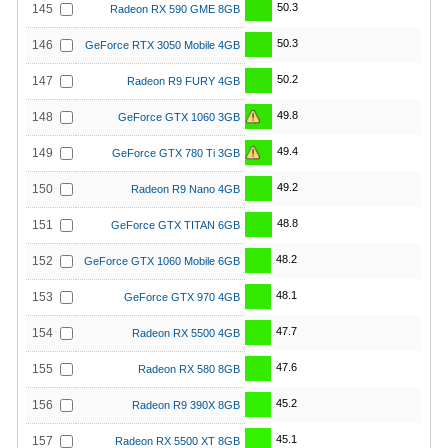
50.3
145
Radeon RX 590 GME 8GB
50.3
146
GeForce RTX 3050 Mobile 4GB
50.2
147
Radeon R9 FURY 4GB
49.8
148
GeForce GTX 1060 3GB
49.4
149
GeForce GTX 780 Ti 3GB
49.2
150
Radeon R9 Nano 4GB
48.8
151
GeForce GTX TITAN 6GB
48.2
152
GeForce GTX 1060 Mobile 6GB
48.1
153
GeForce GTX 970 4GB
47.7
154
Radeon RX 5500 4GB
47.6
155
Radeon RX 580 8GB
45.2
156
Radeon R9 390X 8GB
45.1
157
Radeon RX 5500 XT 8GB