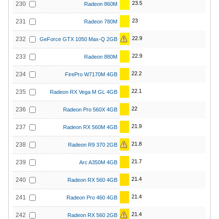
23.5
230
Radeon 860M
23
231
Radeon 780M
22.9
232
GeForce GTX 1050 Max-Q 2GB
22.9
233
Radeon 880M
22.2
234
FirePro W7170M 4GB
22.1
235
Radeon RX Vega M GL 4GB
22
236
Radeon Pro 560X 4GB
21.9
237
Radeon RX 560M 4GB
21.8
238
Radeon R9 370 2GB
21.7
239
Arc A350M 4GB
21.4
240
Radeon RX 560 4GB
21.4
241
Radeon Pro 460 4GB
21.4
242
Radeon RX 560 2GB