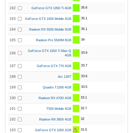
35.6
182
GeForce GTX 1050 Ti 4GB
35.1
183
GeForce GTX 1650 Mobile 4GB
35.1
184
Radeon RX 5500 Mobile 4GB
34
185
Radeon Pro 5500M 8GB
GeForce GTX 1650 Ti Max-Q
33.9
186
4GB
33.7
187
GeForce GTX 770 4GB
33.6
188
Arc 130T
33.5
189
Quadro T1000 4GB
33.1
190
Radeon RX 470D 4GB
32.7
191
T550 Mobile 4GB
32
192
Radeon R9 380X 4GB
31.5
193
GeForce GTX 1050 2GB