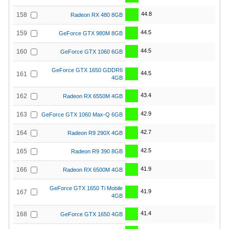
44.8
158
Radeon RX 480 8GB
44.5
159
GeForce GTX 980M 8GB
44.5
160
GeForce GTX 1060 6GB
GeForce GTX 1650 GDDR6
44.5
161
4GB
43.4
162
Radeon RX 6550M 4GB
42.9
163
GeForce GTX 1060 Max-Q 6GB
42.7
164
Radeon R9 290X 4GB
42.5
165
Radeon R9 390 8GB
41.9
166
Radeon RX 6500M 4GB
GeForce GTX 1650 Ti Mobile
41.9
167
4GB
41.4
168
GeForce GTX 1650 4GB