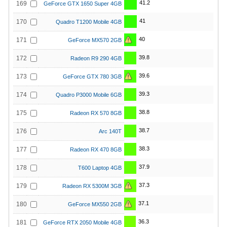
41.2
169
GeForce GTX 1650 Super 4GB
41
170
Quadro T1200 Mobile 4GB
40
171
GeForce MX570 2GB
39.8
172
Radeon R9 290 4GB
39.6
173
GeForce GTX 780 3GB
39.3
174
Quadro P3000 Mobile 6GB
38.8
175
Radeon RX 570 8GB
38.7
176
Arc 140T
38.3
177
Radeon RX 470 8GB
37.9
178
T600 Laptop 4GB
37.3
179
Radeon RX 5300M 3GB
37.1
180
GeForce MX550 2GB
36.3
181
GeForce RTX 2050 Mobile 4GB