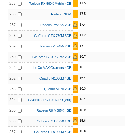
17.5
255
Radeon RX 560X Mobile 4GB
17.5
256
Radeon 760M
17.4
257
Radeon Pro 555 2GB
17.2
258
GeForce GTX 770M 3GB
17.1
259
Radeon Pro 455 2GB
16.7
260
GeForce GTX 750 v2 2GB
16.7
261
Iris Xe MAX Graphics 4GB
16.4
262
Quadro M1000M 4GB
16.3
263
Quadro M620 2GB
16.1
264
Graphics 4-Cores iGPU (Arc)
15.9
265
Radeon R9 M385X 4GB
15.6
266
GeForce GTX 750 1GB
15.6
267
GeForce GTX 950M 4GB