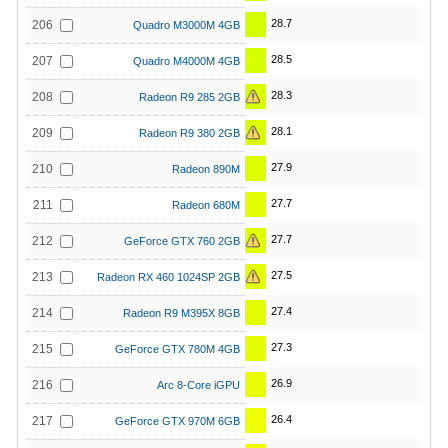
28.7
206
Quadro M3000M 4GB
28.5
207
Quadro M4000M 4GB
28.3
208
Radeon R9 285 2GB
28.1
209
Radeon R9 380 2GB
27.9
210
Radeon 890M
27.7
211
Radeon 680M
27.7
212
GeForce GTX 760 2GB
27.5
213
Radeon RX 460 1024SP 2GB
27.4
214
Radeon R9 M395X 8GB
27.3
215
GeForce GTX 780M 4GB
26.9
216
Arc 8-Core iGPU
26.4
217
GeForce GTX 970M 6GB