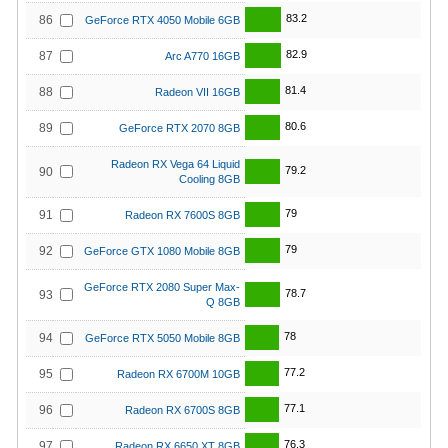
83.2
86
GeForce RTX 4050 Mobile 6GB
82.9
87
Arc A770 16GB
81.4
88
Radeon VII 16GB
80.6
89
GeForce RTX 2070 8GB
Radeon RX Vega 64 Liquid
79.2
90
Cooling 8GB
79
91
Radeon RX 7600S 8GB
79
92
GeForce GTX 1080 Mobile 8GB
GeForce RTX 2080 Super Max-
78.7
93
Q 8GB
78
94
GeForce RTX 5050 Mobile 8GB
77.2
95
Radeon RX 6700M 10GB
77.1
96
Radeon RX 6700S 8GB
76.3
97
Radeon RX 6650 XT 8GB