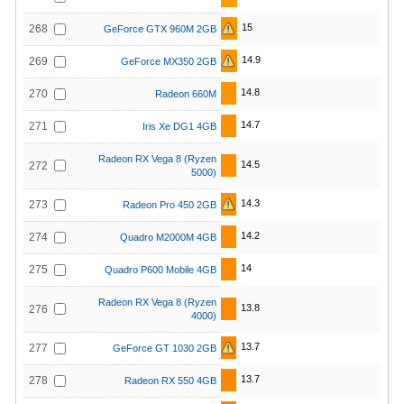
15
268
GeForce GTX 960M 2GB
14.9
269
GeForce MX350 2GB
14.8
270
Radeon 660M
14.7
271
Iris Xe DG1 4GB
Radeon RX Vega 8 (Ryzen
14.5
272
5000)
14.3
273
Radeon Pro 450 2GB
14.2
274
Quadro M2000M 4GB
14
275
Quadro P600 Mobile 4GB
Radeon RX Vega 8 (Ryzen
13.8
276
4000)
13.7
277
GeForce GT 1030 2GB
13.7
278
Radeon RX 550 4GB