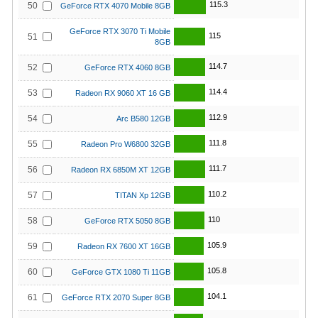
115.3
50
GeForce RTX 4070 Mobile 8GB
GeForce RTX 3070 Ti Mobile
115
51
8GB
114.7
52
GeForce RTX 4060 8GB
114.4
53
Radeon RX 9060 XT 16 GB
112.9
54
Arc B580 12GB
111.8
55
Radeon Pro W6800 32GB
111.7
56
Radeon RX 6850M XT 12GB
110.2
57
TITAN Xp 12GB
110
58
GeForce RTX 5050 8GB
105.9
59
Radeon RX 7600 XT 16GB
105.8
60
GeForce GTX 1080 Ti 11GB
104.1
61
GeForce RTX 2070 Super 8GB