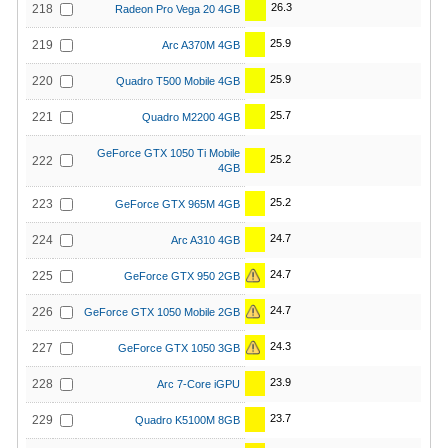
26.3
218
Radeon Pro Vega 20 4GB
25.9
219
Arc A370M 4GB
25.9
220
Quadro T500 Mobile 4GB
25.7
221
Quadro M2200 4GB
GeForce GTX 1050 Ti Mobile
25.2
222
4GB
25.2
223
GeForce GTX 965M 4GB
24.7
224
Arc A310 4GB
24.7
225
GeForce GTX 950 2GB
24.7
226
GeForce GTX 1050 Mobile 2GB
24.3
227
GeForce GTX 1050 3GB
23.9
228
Arc 7-Core iGPU
23.7
229
Quadro K5100M 8GB