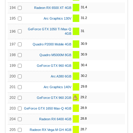
31.4
194
Radeon RX 6500 XT 4GB
31.2
195
Arc Graphics 130V
GeForce GTX 1050 Ti Max-Q
31
196
4GB
30.9
197
Quadro P2000 Mobile 4GB
30.9
198
Quadro M5000M 8GB
30.4
199
GeForce GTX 960 4GB
30.2
200
Arc A380 6GB
29.8
201
Arc Graphics 140V
29.2
202
GeForce GTX 960 2GB
28.9
203
GeForce GTX 1650 Max-Q 4GB
28.8
204
Radeon RX 6400 4GB
28.7
205
Radeon RX Vega M GH 4GB