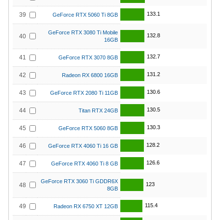
133.1
39
GeForce RTX 5060 Ti 8GB
GeForce RTX 3080 Ti Mobile
132.8
40
16GB
132.7
41
GeForce RTX 3070 8GB
131.2
42
Radeon RX 6800 16GB
130.6
43
GeForce RTX 2080 Ti 11GB
130.5
44
Titan RTX 24GB
130.3
45
GeForce RTX 5060 8GB
128.2
46
GeForce RTX 4060 Ti 16 GB
126.6
47
GeForce RTX 4060 Ti 8 GB
GeForce RTX 3060 Ti GDDR6X
123
48
8GB
115.4
49
Radeon RX 6750 XT 12GB