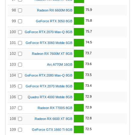
75.9
98
Radeon RX 6600M 8GB
75.8
99
GeForce RTX 3050 8GB
75.7
100
GeForce RTX 2070 Max-Q 8GB
74.5
101
GeForce RTX 3060 Mobile 6GB
73.7
102
Radeon RX 7600M XT 8GB
73.6
103
Arc A770M 16GB
73.5
104
GeForce RTX 2080 Max-Q 8GB
73.4
105
GeForce RTX 2070 Mobile 8GB
72.9
106
Quadro RTX 4000 Mobile 8GB
72.9
107
Radeon RX 7700S 8GB
72.8
108
Radeon RX 6600 XT 8GB
72.5
109
GeForce GTX 1660 Ti 6GB