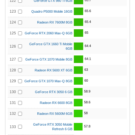
65.7
122
GeForce GTX 980 Ti 6GB
65.6
123
Quadro P5000 Mobile 16GB
65.4
124
Radeon RX 7600M 8GB
65
125
GeForce RTX 2060 Max-Q 6GB
GeForce GTX 1660 Ti Mobile
64.4
126
6GB
64.1
127
GeForce GTX 1070 Mobile 8GB
63
128
Radeon RX 5600 XT 6GB
60
129
GeForce GTX 1070 Max-Q 8GB
58.9
130
GeForce RTX 3050 6 GB
58.6
131
Radeon RX 6600 8GB
58
132
Radeon RX 5600M 6GB
GeForce RTX 3050 Mobile
57.8
133
Refresh 6 GB