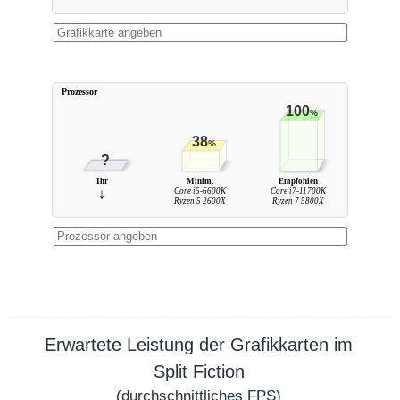
Prozessor
100
%
38
%
?
Ihr
Minim.
Empfohlen
↓
Core i5-6600K
Core i7-11700K
Ryzen 5 2600X
Ryzen 7 5800X
Erwartete Leistung der Grafikkarten im
Split Fiction
(durchschnittliches
FPS
)