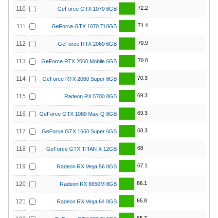
72.2
110
GeForce GTX 1070 8GB
71.4
111
GeForce GTX 1070 Ti 8GB
70.9
112
GeForce RTX 2060 6GB
70.8
113
GeForce RTX 2060 Mobile 6GB
70.3
114
GeForce RTX 2060 Super 8GB
69.3
115
Radeon RX 5700 8GB
69.3
116
GeForce GTX 1080 Max-Q 8GB
68.3
117
GeForce GTX 1660 Super 6GB
68
118
GeForce GTX TITAN X 12GB
67.1
119
Radeon RX Vega 56 8GB
66.1
120
Radeon RX 6650M 8GB
65.8
121
Radeon RX Vega 64 8GB