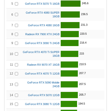
245.6
5
GeForce RTX 5070 Ti 16GB
GeForce RTX 4080 SUPER
236.5
6
16GB
231.3
7
GeForce RTX 4080 16GB
220.5
8
Radeon RX 7900 XTX 24GB
216.4
9
GeForce RTX 3090 Ti 24GB
GeForce RTX 4070 Ti SUPER
215
10
16GB
210.5
11
Radeon RX 9070 XT 16GB
207.7
12
GeForce RTX 4070 Ti 12GB
GeForce RTX 5090 Mobile
207.5
13
24GB
205.7
14
GeForce RTX 5070 12GB
194.5
15
GeForce RTX 3080 Ti 12GB