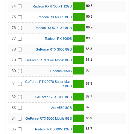
90.5
74
Radeon RX 6700 XT 12GB
90.3
75
Radeon RX 6800S 8GB
89.9
76
Radeon RX 5700 XT 8GB
89.8
77
Radeon RX 8060S
88.8
78
GeForce RTX 3060 8GB
88.1
79
GeForce RTX 3070 Mobile 8GB
88
80
Radeon 8050S
GeForce RTX 2070 Super Max-
87.9
81
Q 8GB
87.7
82
GeForce GTX 1080 8GB
87
83
Arc A580 8GB
86.9
84
GeForce RTX 5060 Mobile 8GB
86.7
85
Radeon RX 6800M 12GB