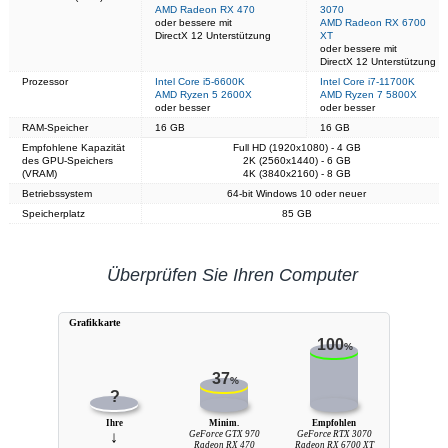
AMD Radeon RX 470
3070
oder bessere mit
AMD Radeon RX 6700
DirectX 12 Unterstützung
XT
oder bessere mit
DirectX 12 Unterstützung
Prozessor
Intel Core i5-6600K
Intel Core i7-11700K
AMD Ryzen 5 2600X
AMD Ryzen 7 5800X
oder besser
oder besser
RAM-Speicher
16 GB
16 GB
Empfohlene Kapazität
Full HD (1920x1080) - 4 GB
des GPU-Speichers
2K (2560x1440) - 6 GB
(VRAM)
4K (3840x2160) - 8 GB
Betriebssystem
64-bit Windows 10 oder neuer
Speicherplatz
85 GB
Überprüfen Sie Ihren Computer
Grafikkarte
100
%
37
%
?
Ihre
Minim.
Empfohlen
↓
GeForce GTX 970
GeForce RTX 3070
Radeon RX 470
Radeon RX 6700 XT