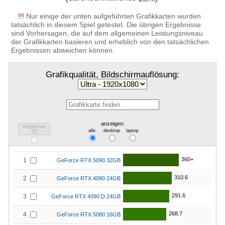
!!!
Nur einige der unten aufgeführten Grafikkarten wurden
tatsächlich in diesem Spiel getestet. Die übrigen Ergebnisse
sind Vorhersagen, die auf dem allgemeinen Leistungsniveau
der Grafikkarten basieren und erheblich von den tatsächlichen
Ergebnissen abweichen können.
Grafikqualität, Bildschirmauflösung:
anzeigen:
vergleichen
alle
desktop
laptop
(
0
)
360+
1
GeForce RTX 5090 32GB
310.6
2
GeForce RTX 4090 24GB
291.6
3
GeForce RTX 4090 D 24GB
268.7
4
GeForce RTX 5080 16GB