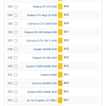
20.6
243
Radeon R7 370 4GB
19.9
244
Radeon Pro Vega 16 4GB
19.8
245
GeForce GTX 1630 4GB
19.7
246
Radeon RX 460 Mobile 4GB
19.5
247
GeForce GTX 750 Ti 4GB
19.3
248
Quadro M1200 4GB
19.2
249
Radeon RX 460 4GB
19.2
250
Quadro P1000 Mobile 4GB
19.1
251
Radeon 840M
18.6
252
GeForce MX450 2GB
18.2
253
Quadro P620 Mobile 4GB
18.1
254
Iris Xe Graphics G7 96EU