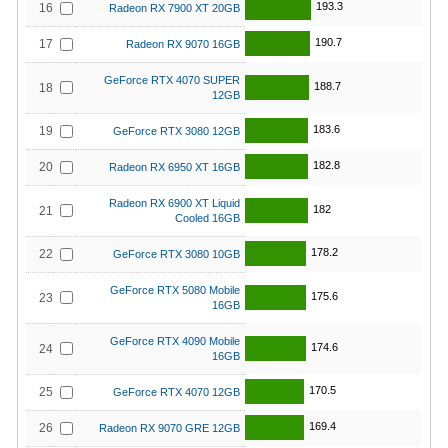
193.3
16
Radeon RX 7900 XT 20GB
190.7
17
Radeon RX 9070 16GB
GeForce RTX 4070 SUPER
188.7
18
12GB
183.6
19
GeForce RTX 3080 12GB
182.8
20
Radeon RX 6950 XT 16GB
Radeon RX 6900 XT Liquid
182
21
Cooled 16GB
178.2
22
GeForce RTX 3080 10GB
GeForce RTX 5080 Mobile
175.6
23
16GB
GeForce RTX 4090 Mobile
174.6
24
16GB
170.5
25
GeForce RTX 4070 12GB
169.4
26
Radeon RX 9070 GRE 12GB