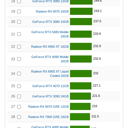
244.6
18
GeForce RTX 3080 12GB
243.1
19
Radeon RX 9070 16GB
237.5
20
GeForce RTX 3080 10GB
GeForce RTX 5080 Mobile
233.9
21
16GB
232.9
22
Radeon RX 6950 XT 16GB
GeForce RTX 4090 Mobile
232.6
23
16GB
Radeon RX 6900 XT Liquid
232
24
Cooled 16GB
227.1
25
GeForce RTX 4070 12GB
221.6
26
GeForce RTX 3090 24GB
216
27
Radeon RX 9070 GRE 12GB
211.5
28
Radeon RX 7900 GRE 16GB
GeForce RTX 4080 Mobile