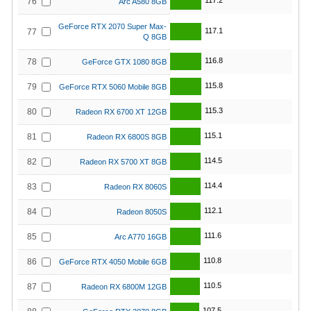
117.2
76
Arc A580 8GB
GeForce RTX 2070 Super Max-
117.1
77
Q 8GB
116.8
78
GeForce GTX 1080 8GB
115.8
79
GeForce RTX 5060 Mobile 8GB
115.3
80
Radeon RX 6700 XT 12GB
115.1
81
Radeon RX 6800S 8GB
114.5
82
Radeon RX 5700 XT 8GB
114.4
83
Radeon RX 8060S
112.1
84
Radeon 8050S
111.6
85
Arc A770 16GB
110.8
86
GeForce RTX 4050 Mobile 6GB
110.5
87
Radeon RX 6800M 12GB
107.5