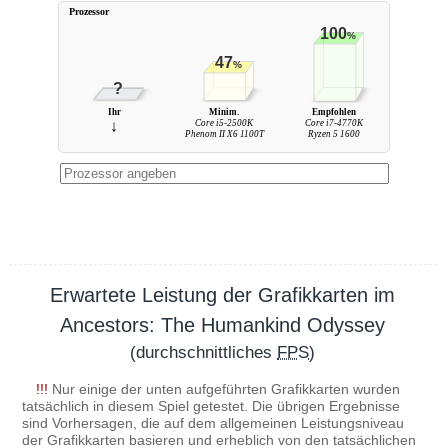
Prozessor
100
%
47
%
?
Ihr
Minim.
Empfohlen
↓
Core i5-2500K
Core i7-4770K
Phenom II X6 1100T
Ryzen 5 1600
Erwartete Leistung der Grafikkarten im
Ancestors: The Humankind Odyssey
(durchschnittliches
FPS
)
!!!
Nur einige der unten aufgeführten Grafikkarten wurden
tatsächlich in diesem Spiel getestet. Die übrigen Ergebnisse
sind Vorhersagen, die auf dem allgemeinen Leistungsniveau
der Grafikkarten basieren und erheblich von den tatsächlichen