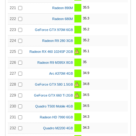
35.5
221
Radeon 890M
35.3
222
Radeon 680M
35.2
223
GeForce GTX 970M 6GB
35.2
224
Radeon R9 280 3GB
35.1
225
Radeon RX 460 1024SP 2GB
35
226
Radeon R9 M395X 8GB
34.9
227
Arc A370M 4GB
34.8
228
GeForce GTX 580 1.5GB
34.5
229
GeForce GTX 660 Ti 2GB
34.5
230
Quadro T500 Mobile 4GB
34.3
231
Radeon HD 7990 6GB
34.3
232
Quadro M2200 4GB