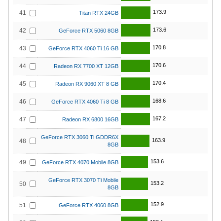
173.9
41
Titan RTX 24GB
173.6
42
GeForce RTX 5060 8GB
170.8
43
GeForce RTX 4060 Ti 16 GB
170.6
44
Radeon RX 7700 XT 12GB
170.4
45
Radeon RX 9060 XT 8 GB
168.6
46
GeForce RTX 4060 Ti 8 GB
167.2
47
Radeon RX 6800 16GB
GeForce RTX 3060 Ti GDDR6X
163.9
48
8GB
153.6
49
GeForce RTX 4070 Mobile 8GB
GeForce RTX 3070 Ti Mobile
153.2
50
8GB
152.9
51
GeForce RTX 4060 8GB