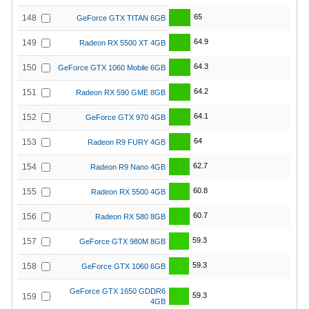
65
148
GeForce GTX TITAN 6GB
64.9
149
Radeon RX 5500 XT 4GB
64.3
150
GeForce GTX 1060 Mobile 6GB
64.2
151
Radeon RX 590 GME 8GB
64.1
152
GeForce GTX 970 4GB
64
153
Radeon R9 FURY 4GB
62.7
154
Radeon R9 Nano 4GB
60.8
155
Radeon RX 5500 4GB
60.7
156
Radeon RX 580 8GB
59.3
157
GeForce GTX 980M 8GB
59.3
158
GeForce GTX 1060 6GB
GeForce GTX 1650 GDDR6
59.3
159
4GB