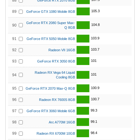
88
GeForce RTX 2070 8GB
105.3
89
GeForce GTX 1080 Mobile 8GB
GeForce RTX 2080 Super Max-
104.8
90
Q 8GB
103.9
91
GeForce RTX 5050 Mobile 8GB
103.7
92
Radeon VII 16GB
101
93
GeForce RTX 3050 8GB
Radeon RX Vega 64 Liquid
101
94
Cooling 8GB
100.9
95
GeForce RTX 2070 Max-Q 8GB
100.7
96
Radeon RX 7600S 8GB
99.3
97
GeForce RTX 3060 Mobile 6GB
99.1
98
Arc A770M 16GB
98.4
99
Radeon RX 6700M 10GB