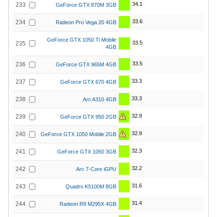
34.1
233
GeForce GTX 870M 3GB
33.6
234
Radeon Pro Vega 20 4GB
GeForce GTX 1050 Ti Mobile
33.5
235
4GB
33.5
236
GeForce GTX 965M 4GB
33.3
237
GeForce GTX 670 4GB
33.3
238
Arc A310 4GB
32.9
239
GeForce GTX 950 2GB
32.9
240
GeForce GTX 1050 Mobile 2GB
32.3
241
GeForce GTX 1050 3GB
32.2
242
Arc 7-Core iGPU
31.6
243
Quadro K5100M 8GB
31.4
244
Radeon R9 M295X 4GB