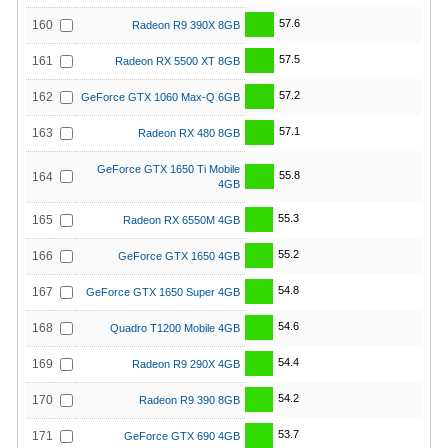
57.6
160
Radeon R9 390X 8GB
57.5
161
Radeon RX 5500 XT 8GB
57.2
162
GeForce GTX 1060 Max-Q 6GB
57.1
163
Radeon RX 480 8GB
GeForce GTX 1650 Ti Mobile
55.8
164
4GB
55.3
165
Radeon RX 6550M 4GB
55.2
166
GeForce GTX 1650 4GB
54.8
167
GeForce GTX 1650 Super 4GB
54.6
168
Quadro T1200 Mobile 4GB
54.4
169
Radeon R9 290X 4GB
54.2
170
Radeon R9 390 8GB
53.7
171
GeForce GTX 690 4GB