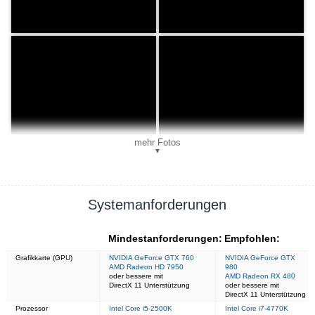
mehr Fotos
▼
Systemanforderungen
Mindestanforderungen:
Empfohlen:
Grafikkarte (GPU)
NVIDIA GeForce GTX 760
NVIDIA GeForce GTX
AMD Radeon HD 7950
980
oder bessere mit
AMD Radeon RX 480
DirectX 11 Unterstützung
oder bessere mit
DirectX 11 Unterstützung
Prozessor
Intel Core i5-2500K
Intel Core i7-4770K