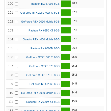
98.2
100
Radeon RX 6700S 8GB
97.9
101
GeForce RTX 2080 Max-Q 8GB
97.9
102
GeForce RTX 2070 Mobile 8GB
97.3
103
Radeon RX 6650 XT 8GB
97.2
104
Quadro RTX 4000 Mobile 8GB
96.8
105
Radeon RX 6600M 8GB
96.5
106
GeForce GTX 1660 Ti 6GB
96.2
107
GeForce GTX 1070 8GB
95.2
108
GeForce GTX 1070 Ti 8GB
94.5
109
GeForce RTX 2060 6GB
94.4
110
GeForce RTX 2060 Mobile 6GB
93.9
111
Radeon RX 7600M XT 8GB
93.6
112
GeForce RTX 2060 Super 8GB