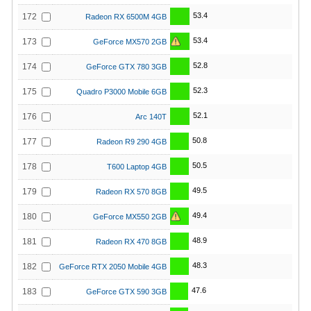
53.4
172
Radeon RX 6500M 4GB
53.4
173
GeForce MX570 2GB
52.8
174
GeForce GTX 780 3GB
52.3
175
Quadro P3000 Mobile 6GB
52.1
176
Arc 140T
50.8
177
Radeon R9 290 4GB
50.5
178
T600 Laptop 4GB
49.5
179
Radeon RX 570 8GB
49.4
180
GeForce MX550 2GB
48.9
181
Radeon RX 470 8GB
48.3
182
GeForce RTX 2050 Mobile 4GB
47.6
183
GeForce GTX 590 3GB