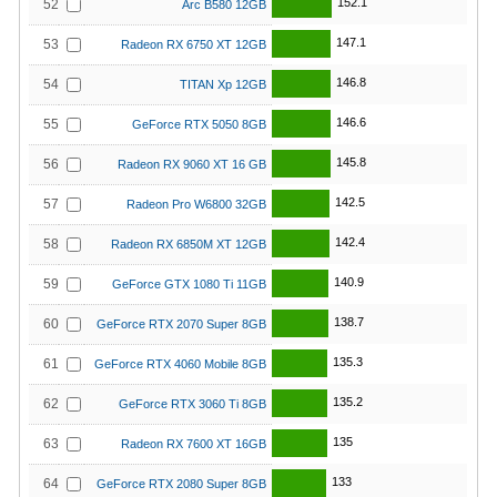
152.1
52
Arc B580 12GB
147.1
53
Radeon RX 6750 XT 12GB
146.8
54
TITAN Xp 12GB
146.6
55
GeForce RTX 5050 8GB
145.8
56
Radeon RX 9060 XT 16 GB
142.5
57
Radeon Pro W6800 32GB
142.4
58
Radeon RX 6850M XT 12GB
140.9
59
GeForce GTX 1080 Ti 11GB
138.7
60
GeForce RTX 2070 Super 8GB
135.3
61
GeForce RTX 4060 Mobile 8GB
135.2
62
GeForce RTX 3060 Ti 8GB
135
63
Radeon RX 7600 XT 16GB
133
64
GeForce RTX 2080 Super 8GB