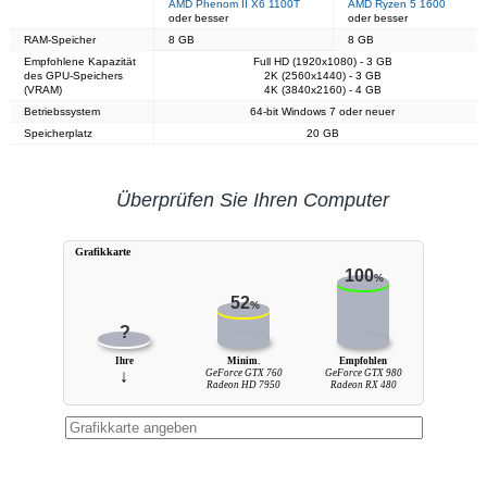
AMD Phenom II X6 1100T
AMD Ryzen 5 1600
oder besser
oder besser
RAM-Speicher
8 GB
8 GB
Empfohlene Kapazität
Full HD (1920x1080) - 3 GB
des GPU-Speichers
2K (2560x1440) - 3 GB
(VRAM)
4K (3840x2160) - 4 GB
Betriebssystem
64-bit Windows 7 oder neuer
Speicherplatz
20 GB
Überprüfen Sie Ihren Computer
Grafikkarte
100
%
52
%
?
Ihre
Minim.
Empfohlen
↓
GeForce GTX 760
GeForce GTX 980
Radeon HD 7950
Radeon RX 480