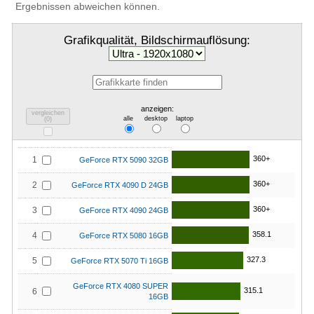
Ergebnissen abweichen können.
Grafikqualität, Bildschirmauflösung:
anzeigen:
vergleichen
alle
desktop
laptop
(
0
)
360+
1
GeForce RTX 5090 32GB
360+
2
GeForce RTX 4090 D 24GB
360+
3
GeForce RTX 4090 24GB
358.1
4
GeForce RTX 5080 16GB
327.3
5
GeForce RTX 5070 Ti 16GB
GeForce RTX 4080 SUPER
315.1
6
16GB