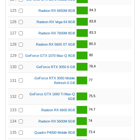
84.3
125
Radeon RX 6650M 8GB
83.8
126
Radeon RX Vega 64 8GB
83.3
127
Radeon RX 7600M 8GB
80.3
128
Radeon RX 5600 XT 6GB
80
129
GeForce GTX 1070 Max-Q 8GB
78.4
130
GeForce RTX 3050 6 GB
GeForce RTX 3050 Mobile
77
131
Refresh 6 GB
GeForce GTX 1660 Ti Max-Q
75.5
132
6GB
74.7
133
Radeon RX 6600 8GB
74
134
Radeon RX 5600M 6GB
73.4
135
Quadro P4000 Mobile 8GB