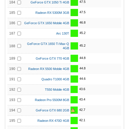
47.5
184
GeForce GTX 1050 Ti 4GB
47.5
185
Radeon RX 5300M 3GB
46.8
186
GeForce GTX 1650 Mobile 4GB
45.2
187
Arc 130T
GeForce GTX 1650 Ti Max-Q
45.2
188
4GB
44.8
189
GeForce GTX 770 4GB
44.8
190
Radeon RX 5500 Mobile 4GB
44.6
191
Quadro T1000 4GB
43.6
192
T550 Mobile 4GB
43.4
193
Radeon Pro 5500M 8GB
42.7
194
GeForce GTX 680 2GB
42.1
195
Radeon RX 470D 4GB