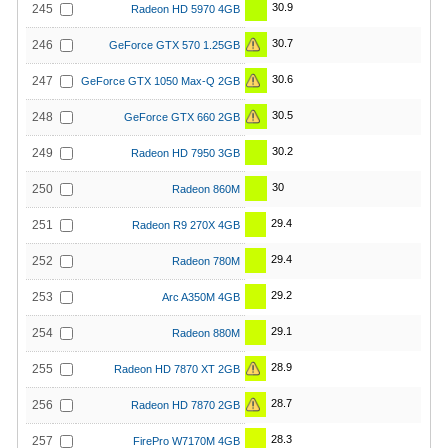
30.9
245
Radeon HD 5970 4GB
30.7
246
GeForce GTX 570 1.25GB
30.6
247
GeForce GTX 1050 Max-Q 2GB
30.5
248
GeForce GTX 660 2GB
30.2
249
Radeon HD 7950 3GB
30
250
Radeon 860M
29.4
251
Radeon R9 270X 4GB
29.4
252
Radeon 780M
29.2
253
Arc A350M 4GB
29.1
254
Radeon 880M
28.9
255
Radeon HD 7870 XT 2GB
28.7
256
Radeon HD 7870 2GB
28.3
257
FirePro W7170M 4GB