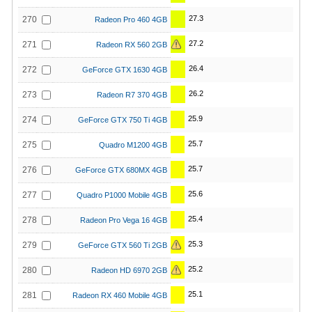
27.3
270
Radeon Pro 460 4GB
27.2
271
Radeon RX 560 2GB
26.4
272
GeForce GTX 1630 4GB
26.2
273
Radeon R7 370 4GB
25.9
274
GeForce GTX 750 Ti 4GB
25.7
275
Quadro M1200 4GB
25.7
276
GeForce GTX 680MX 4GB
25.6
277
Quadro P1000 Mobile 4GB
25.4
278
Radeon Pro Vega 16 4GB
25.3
279
GeForce GTX 560 Ti 2GB
25.2
280
Radeon HD 6970 2GB
25.1
281
Radeon RX 460 Mobile 4GB