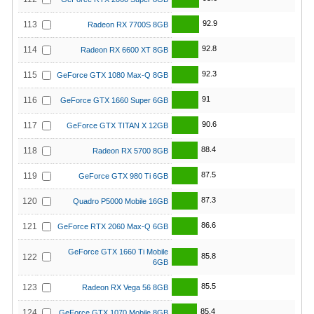
92.9
113
Radeon RX 7700S 8GB
92.8
114
Radeon RX 6600 XT 8GB
92.3
115
GeForce GTX 1080 Max-Q 8GB
91
116
GeForce GTX 1660 Super 6GB
90.6
117
GeForce GTX TITAN X 12GB
88.4
118
Radeon RX 5700 8GB
87.5
119
GeForce GTX 980 Ti 6GB
87.3
120
Quadro P5000 Mobile 16GB
86.6
121
GeForce RTX 2060 Max-Q 6GB
GeForce GTX 1660 Ti Mobile
85.8
122
6GB
85.5
123
Radeon RX Vega 56 8GB
85.4
124
GeForce GTX 1070 Mobile 8GB