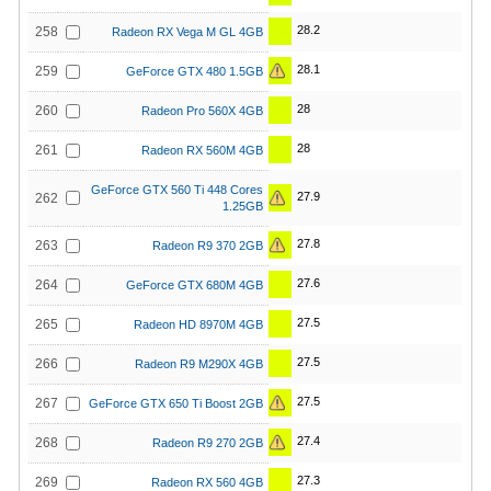
28.2
258
Radeon RX Vega M GL 4GB
28.1
259
GeForce GTX 480 1.5GB
28
260
Radeon Pro 560X 4GB
28
261
Radeon RX 560M 4GB
GeForce GTX 560 Ti 448 Cores
27.9
262
1.25GB
27.8
263
Radeon R9 370 2GB
27.6
264
GeForce GTX 680M 4GB
27.5
265
Radeon HD 8970M 4GB
27.5
266
Radeon R9 M290X 4GB
27.5
267
GeForce GTX 650 Ti Boost 2GB
27.4
268
Radeon R9 270 2GB
27.3
269
Radeon RX 560 4GB