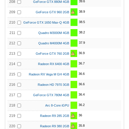
39.6
208
GeForce GTX 880M 4GB
38.9
209
GeForce GTX 960 2GB
38.5
210
GeForce GTX 1650 Max-Q 4GB
38.2
211
Quadro M3000M 4GB
37.9
212
Quadro M4000M 4GB
36.9
213
GeForce GTX 760 2GB
36.7
214
Radeon RX 6400 4GB
36.6
215
Radeon RX Vega M GH 4GB
36.6
216
Radeon HD 7970 3GB
36.4
217
GeForce GTX 780M 4GB
36.2
218
Arc 8-Core iGPU
36
219
Radeon R9 285 2GB
35.8
220
Radeon R9 380 2GB