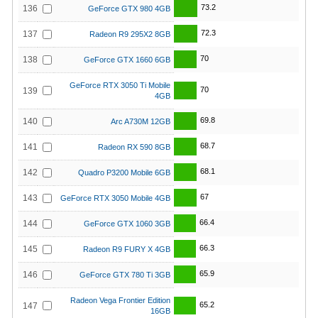
73.2
136
GeForce GTX 980 4GB
72.3
137
Radeon R9 295X2 8GB
70
138
GeForce GTX 1660 6GB
GeForce RTX 3050 Ti Mobile
70
139
4GB
69.8
140
Arc A730M 12GB
68.7
141
Radeon RX 590 8GB
68.1
142
Quadro P3200 Mobile 6GB
67
143
GeForce RTX 3050 Mobile 4GB
66.4
144
GeForce GTX 1060 3GB
66.3
145
Radeon R9 FURY X 4GB
65.9
146
GeForce GTX 780 Ti 3GB
Radeon Vega Frontier Edition
65.2
147
16GB