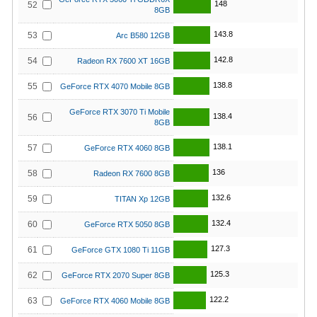
148
52
8GB
143.8
53
Arc B580 12GB
142.8
54
Radeon RX 7600 XT 16GB
138.8
55
GeForce RTX 4070 Mobile 8GB
GeForce RTX 3070 Ti Mobile
138.4
56
8GB
138.1
57
GeForce RTX 4060 8GB
136
58
Radeon RX 7600 8GB
132.6
59
TITAN Xp 12GB
132.4
60
GeForce RTX 5050 8GB
127.3
61
GeForce GTX 1080 Ti 11GB
125.3
62
GeForce RTX 2070 Super 8GB
122.2
63
GeForce RTX 4060 Mobile 8GB