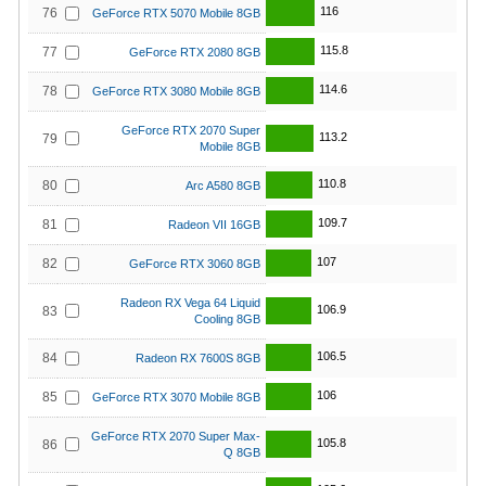
116
76
GeForce RTX 5070 Mobile 8GB
115.8
77
GeForce RTX 2080 8GB
114.6
78
GeForce RTX 3080 Mobile 8GB
GeForce RTX 2070 Super
113.2
79
Mobile 8GB
110.8
80
Arc A580 8GB
109.7
81
Radeon VII 16GB
107
82
GeForce RTX 3060 8GB
Radeon RX Vega 64 Liquid
106.9
83
Cooling 8GB
106.5
84
Radeon RX 7600S 8GB
106
85
GeForce RTX 3070 Mobile 8GB
GeForce RTX 2070 Super Max-
105.8
86
Q 8GB