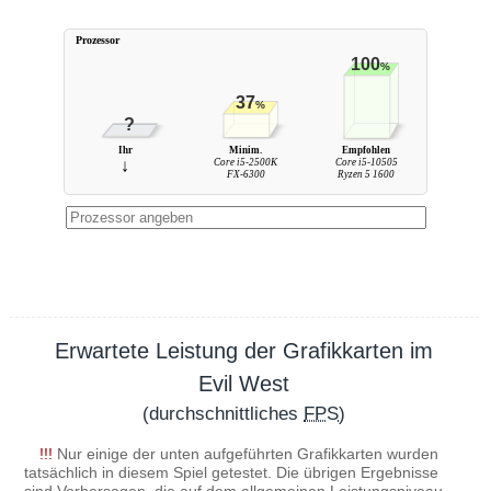
Prozessor
100
%
37
%
?
Ihr
Minim.
Empfohlen
↓
Core i5-2500K
Core i5-10505
FX-6300
Ryzen 5 1600
Erwartete Leistung der Grafikkarten im
Evil West
(durchschnittliches
FPS
)
!!!
Nur einige der unten aufgeführten Grafikkarten wurden
tatsächlich in diesem Spiel getestet. Die übrigen Ergebnisse