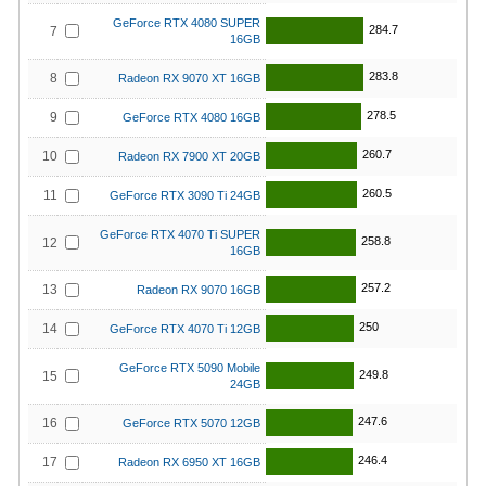
GeForce RTX 4080 SUPER
284.7
7
16GB
283.8
8
Radeon RX 9070 XT 16GB
278.5
9
GeForce RTX 4080 16GB
260.7
10
Radeon RX 7900 XT 20GB
260.5
11
GeForce RTX 3090 Ti 24GB
GeForce RTX 4070 Ti SUPER
258.8
12
16GB
257.2
13
Radeon RX 9070 16GB
250
14
GeForce RTX 4070 Ti 12GB
GeForce RTX 5090 Mobile
249.8
15
24GB
247.6
16
GeForce RTX 5070 12GB
246.4
17
Radeon RX 6950 XT 16GB