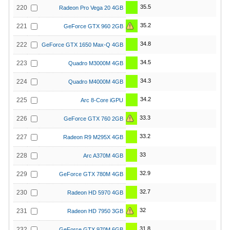
35.5
220
Radeon Pro Vega 20 4GB
35.2
221
GeForce GTX 960 2GB
34.8
222
GeForce GTX 1650 Max-Q 4GB
34.5
223
Quadro M3000M 4GB
34.3
224
Quadro M4000M 4GB
34.2
225
Arc 8-Core iGPU
33.3
226
GeForce GTX 760 2GB
33.2
227
Radeon R9 M295X 4GB
33
228
Arc A370M 4GB
32.9
229
GeForce GTX 780M 4GB
32.7
230
Radeon HD 5970 4GB
32
231
Radeon HD 7950 3GB
31.8
232
GeForce GTX 970M 6GB