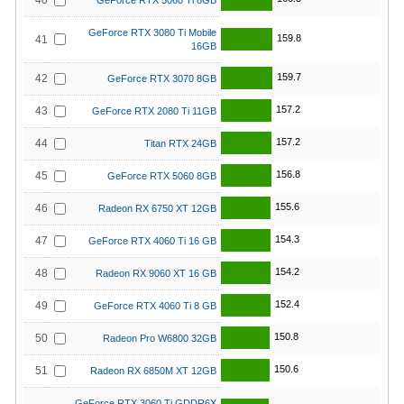
40
GeForce RTX 5060 Ti 8GB
GeForce RTX 3080 Ti Mobile
159.8
41
16GB
159.7
42
GeForce RTX 3070 8GB
157.2
43
GeForce RTX 2080 Ti 11GB
157.2
44
Titan RTX 24GB
156.8
45
GeForce RTX 5060 8GB
155.6
46
Radeon RX 6750 XT 12GB
154.3
47
GeForce RTX 4060 Ti 16 GB
154.2
48
Radeon RX 9060 XT 16 GB
152.4
49
GeForce RTX 4060 Ti 8 GB
150.8
50
Radeon Pro W6800 32GB
150.6
51
Radeon RX 6850M XT 12GB
GeForce RTX 3060 Ti GDDR6X