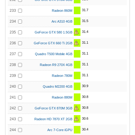
31.7
233
Radeon 860M
31.5
234
Arc A310 4GB
31.4
235
GeForce GTX 580 1.5GB
31.1
236
GeForce GTX 660 Ti 2GB
31.1
237
Quadro T500 Mobile 4GB
31.1
238
Radeon R9 270X 4GB
31.1
239
Radeon 780M
30.9
240
Quadro M2200 4GB
30.8
241
Radeon 880M
30.8
242
GeForce GTX 870M 3GB
30.6
243
Radeon HD 7870 XT 2GB
30.4
244
Arc 7-Core iGPU