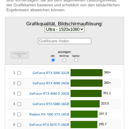
sind Vorhersagen, die auf dem allgemeinen Leistungsniveau
der Grafikkarten basieren und erheblich von den tatsächlichen
Ergebnissen abweichen können.
Grafikqualität, Bildschirmauflösung:
anzeigen:
vergleichen
alle
desktop
laptop
(
0
)
360+
1
GeForce RTX 5090 32GB
360+
2
GeForce RTX 4090 24GB
351.1
3
GeForce RTX 4090 D 24GB
323.5
4
GeForce RTX 5080 16GB
297.3
5
Radeon RX 7900 XTX 24GB
295.7
6
GeForce RTX 5070 Ti 16GB