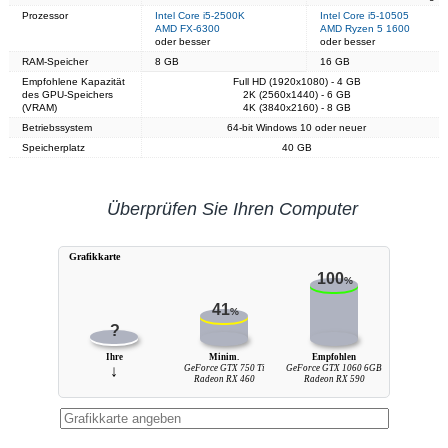
Prozessor
Intel Core i5-2500K
Intel Core i5-10505
AMD FX-6300
AMD Ryzen 5 1600
oder besser
oder besser
RAM-Speicher
8 GB
16 GB
Empfohlene Kapazität
Full HD (1920x1080) - 4 GB
des GPU-Speichers
2K (2560x1440) - 6 GB
(VRAM)
4K (3840x2160) - 8 GB
Betriebssystem
64-bit Windows 10 oder neuer
Speicherplatz
40 GB
Überprüfen Sie Ihren Computer
Grafikkarte
100
%
41
%
?
Ihre
Minim.
Empfohlen
↓
GeForce GTX 750 Ti
GeForce GTX 1060 6GB
Radeon RX 460
Radeon RX 590