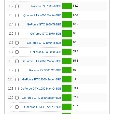
88.2
112
Radeon RX 7600M 8GB
87.8
113
Quadro RTX 4000 Mobile 8GB
87.2
114
GeForce GTX 1660 Ti 6GB
86.9
115
GeForce GTX 1070 8GB
86
116
GeForce GTX 1070 Ti 8GB
85.4
117
GeForce RTX 2060 6GB
85.3
118
GeForce RTX 2060 Mobile 6GB
85
119
Radeon RX 5600 XT 6GB
84.6
120
GeForce RTX 2060 Super 8GB
83.4
121
GeForce GTX 1080 Max-Q 8GB
82.2
122
GeForce GTX 1660 Super 6GB
81.8
123
GeForce GTX TITAN X 12GB