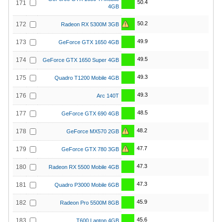
50.4
171
4GB
50.2
172
Radeon RX 5300M 3GB
49.9
173
GeForce GTX 1650 4GB
49.5
174
GeForce GTX 1650 Super 4GB
49.3
175
Quadro T1200 Mobile 4GB
49.3
176
Arc 140T
48.5
177
GeForce GTX 690 4GB
48.2
178
GeForce MX570 2GB
47.7
179
GeForce GTX 780 3GB
47.3
180
Radeon RX 5500 Mobile 4GB
47.3
181
Quadro P3000 Mobile 6GB
45.9
182
Radeon Pro 5500M 8GB
45.6
183
T600 Laptop 4GB