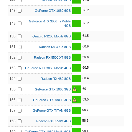
147
Radeon RX 580 8GB
63.2
148
GeForce GTX 1660 6GB
GeForce RTX 3050 Ti Mobile
63.2
149
4GB
61.5
150
Quadro P3200 Mobile 6GB
60.9
151
Radeon R9 390X 8GB
60.8
152
Radeon RX 5500 XT 8GB
60.5
153
GeForce RTX 3050 Mobile 4GB
60.4
154
Radeon RX 480 8GB
60
155
GeForce GTX 1060 3GB
59.5
156
GeForce GTX 780 Ti 3GB
58.7
157
GeForce GTX TITAN 6GB
58.6
158
Radeon RX 6550M 4GB
58.1
159
GeForce GTX 1060 Mobile 6GB