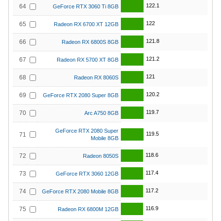
122.1
64
GeForce RTX 3060 Ti 8GB
122
65
Radeon RX 6700 XT 12GB
121.8
66
Radeon RX 6800S 8GB
121.2
67
Radeon RX 5700 XT 8GB
121
68
Radeon RX 8060S
120.2
69
GeForce RTX 2080 Super 8GB
119.7
70
Arc A750 8GB
GeForce RTX 2080 Super
119.5
71
Mobile 8GB
118.6
72
Radeon 8050S
117.4
73
GeForce RTX 3060 12GB
117.2
74
GeForce RTX 2080 Mobile 8GB
116.9
75
Radeon RX 6800M 12GB