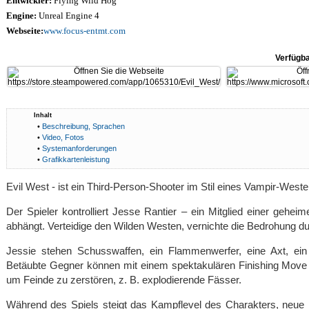
Entwickler:
Flying Wild Hog
Engine:
Unreal Engine 4
Webseite:
www.focus-entmt.com
Verfügba
Inhalt
•
Beschreibung, Sprachen
•
Video, Fotos
•
Systemanforderungen
•
Grafikkartenleistung
Evil West - ist ein Third-Person-Shooter im Stil eines Vampir-Weste
Der Spieler kontrolliert Jesse Rantier – ein Mitglied einer gehe
abhängt. Verteidige den Wilden Westen, vernichte die Bedrohung dur
Jessie stehen Schusswaffen, ein Flammenwerfer, eine Axt, ei
Betäubte Gegner können mit einem spektakulären Finishing Move
um Feinde zu zerstören, z. B. explodierende Fässer.
Während des Spiels steigt das Kampflevel des Charakters, neue 