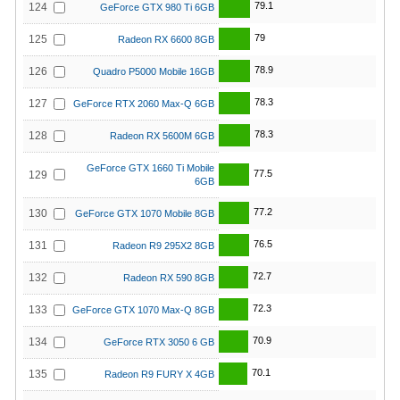
79.1
124
GeForce GTX 980 Ti 6GB
79
125
Radeon RX 6600 8GB
78.9
126
Quadro P5000 Mobile 16GB
78.3
127
GeForce RTX 2060 Max-Q 6GB
78.3
128
Radeon RX 5600M 6GB
GeForce GTX 1660 Ti Mobile
77.5
129
6GB
77.2
130
GeForce GTX 1070 Mobile 8GB
76.5
131
Radeon R9 295X2 8GB
72.7
132
Radeon RX 590 8GB
72.3
133
GeForce GTX 1070 Max-Q 8GB
70.9
134
GeForce RTX 3050 6 GB
70.1
135
Radeon R9 FURY X 4GB