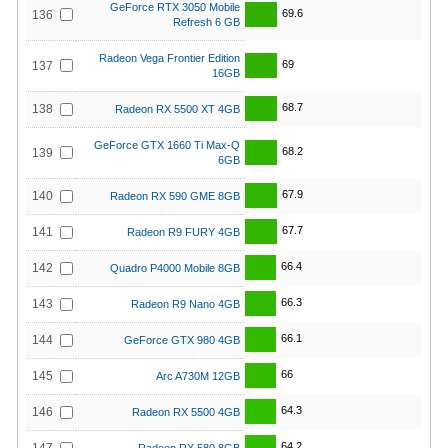
GeForce RTX 3050 Mobile
69.6
136
Refresh 6 GB
Radeon Vega Frontier Edition
69
137
16GB
68.7
138
Radeon RX 5500 XT 4GB
GeForce GTX 1660 Ti Max-Q
68.2
139
6GB
67.9
140
Radeon RX 590 GME 8GB
67.7
141
Radeon R9 FURY 4GB
66.4
142
Quadro P4000 Mobile 8GB
66.3
143
Radeon R9 Nano 4GB
66.1
144
GeForce GTX 980 4GB
66
145
Arc A730M 12GB
64.3
146
Radeon RX 5500 4GB
64.2