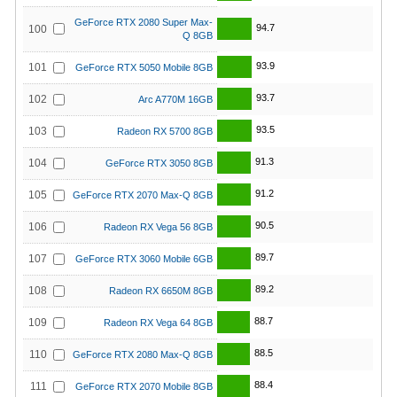
GeForce RTX 2080 Super Max-
94.7
100
Q 8GB
93.9
101
GeForce RTX 5050 Mobile 8GB
93.7
102
Arc A770M 16GB
93.5
103
Radeon RX 5700 8GB
91.3
104
GeForce RTX 3050 8GB
91.2
105
GeForce RTX 2070 Max-Q 8GB
90.5
106
Radeon RX Vega 56 8GB
89.7
107
GeForce RTX 3060 Mobile 6GB
89.2
108
Radeon RX 6650M 8GB
88.7
109
Radeon RX Vega 64 8GB
88.5
110
GeForce RTX 2080 Max-Q 8GB
88.4
111
GeForce RTX 2070 Mobile 8GB