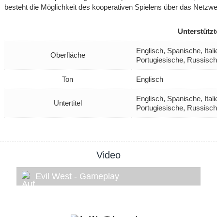
besteht die Möglichkeit des kooperativen Spielens über das Netzwe
Unterstütz
Englisch, Spanische, Ital
Oberfläche
Portugiesische, Russisc
Ton
Englisch
Englisch, Spanische, Ital
Untertitel
Portugiesische, Russisc
Video
Evil West - Gameplay