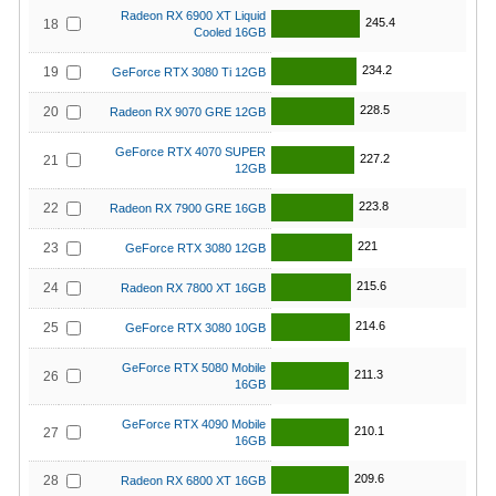
Radeon RX 6900 XT Liquid
245.4
18
Cooled 16GB
234.2
19
GeForce RTX 3080 Ti 12GB
228.5
20
Radeon RX 9070 GRE 12GB
GeForce RTX 4070 SUPER
227.2
21
12GB
223.8
22
Radeon RX 7900 GRE 16GB
221
23
GeForce RTX 3080 12GB
215.6
24
Radeon RX 7800 XT 16GB
214.6
25
GeForce RTX 3080 10GB
GeForce RTX 5080 Mobile
211.3
26
16GB
GeForce RTX 4090 Mobile
210.1
27
16GB
209.6
28
Radeon RX 6800 XT 16GB