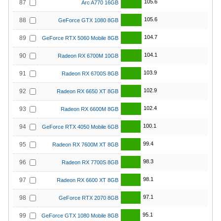
105.6
87
Arc A770 16GB
105.6
88
GeForce GTX 1080 8GB
104.7
89
GeForce RTX 5060 Mobile 8GB
104.1
90
Radeon RX 6700M 10GB
103.9
91
Radeon RX 6700S 8GB
102.9
92
Radeon RX 6650 XT 8GB
102.4
93
Radeon RX 6600M 8GB
100.1
94
GeForce RTX 4050 Mobile 6GB
99.4
95
Radeon RX 7600M XT 8GB
98.3
96
Radeon RX 7700S 8GB
98.1
97
Radeon RX 6600 XT 8GB
97.1
98
GeForce RTX 2070 8GB
95.1
99
GeForce GTX 1080 Mobile 8GB