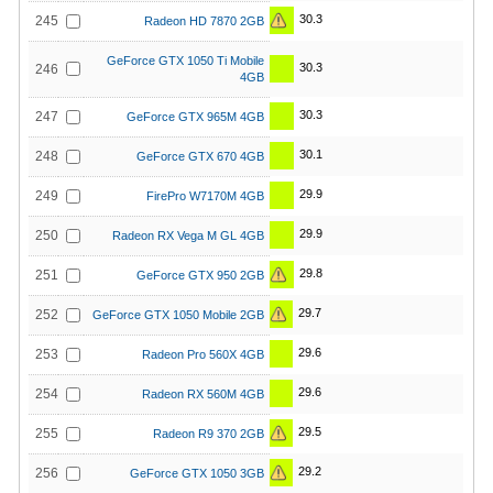
30.3
245
Radeon HD 7870 2GB
GeForce GTX 1050 Ti Mobile
30.3
246
4GB
30.3
247
GeForce GTX 965M 4GB
30.1
248
GeForce GTX 670 4GB
29.9
249
FirePro W7170M 4GB
29.9
250
Radeon RX Vega M GL 4GB
29.8
251
GeForce GTX 950 2GB
29.7
252
GeForce GTX 1050 Mobile 2GB
29.6
253
Radeon Pro 560X 4GB
29.6
254
Radeon RX 560M 4GB
29.5
255
Radeon R9 370 2GB
29.2
256
GeForce GTX 1050 3GB