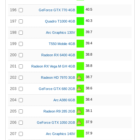
40.5
196
GeForce GTX 770 4GB
40.3
197
Quadro T1000 4GB
39.7
198
Arc Graphics 130V
39.4
199
T550 Mobile 4GB
38.8
200
Radeon RX 6400 4GB
38.8
201
Radeon RX Vega M GH 4GB
38.7
202
Radeon HD 7970 3GB
38.6
203
GeForce GTX 680 2GB
38.4
204
Arc A380 6GB
38.1
205
Radeon R9 285 2GB
37.9
206
GeForce GTX 1050 2GB
37.9
207
Arc Graphics 140V