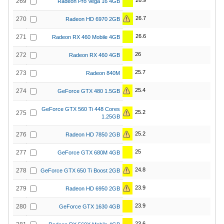
26.9
269
Radeon Pro Vega 16 4GB
26.7
270
Radeon HD 6970 2GB
26.6
271
Radeon RX 460 Mobile 4GB
26
272
Radeon RX 460 4GB
25.7
273
Radeon 840M
25.4
274
GeForce GTX 480 1.5GB
GeForce GTX 560 Ti 448 Cores
25.2
275
1.25GB
25.2
276
Radeon HD 7850 2GB
25
277
GeForce GTX 680M 4GB
24.8
278
GeForce GTX 650 Ti Boost 2GB
23.9
279
Radeon HD 6950 2GB
23.9
280
GeForce GTX 1630 4GB
23.6