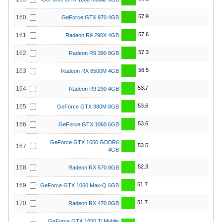
57.9
160
GeForce GTX 970 4GB
57.6
161
Radeon R9 290X 4GB
57.3
162
Radeon R9 390 8GB
56.5
163
Radeon RX 6500M 4GB
53.7
164
Radeon R9 290 4GB
53.6
165
GeForce GTX 980M 8GB
53.6
166
GeForce GTX 1060 6GB
GeForce GTX 1650 GDDR6
53.5
167
4GB
52.3
168
Radeon RX 570 8GB
51.7
169
GeForce GTX 1060 Max-Q 6GB
51.7
170
Radeon RX 470 8GB
GeForce GTX 1650 Ti Mobile