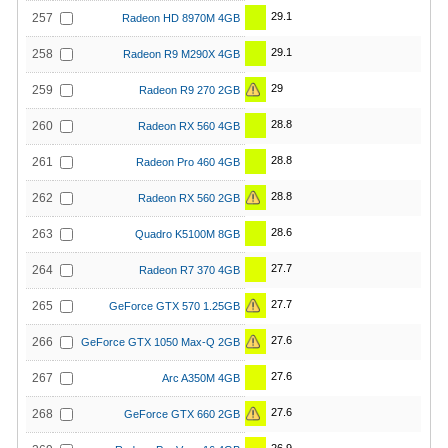
29.1
257
Radeon HD 8970M 4GB
29.1
258
Radeon R9 M290X 4GB
29
259
Radeon R9 270 2GB
28.8
260
Radeon RX 560 4GB
28.8
261
Radeon Pro 460 4GB
28.8
262
Radeon RX 560 2GB
28.6
263
Quadro K5100M 8GB
27.7
264
Radeon R7 370 4GB
27.7
265
GeForce GTX 570 1.25GB
27.6
266
GeForce GTX 1050 Max-Q 2GB
27.6
267
Arc A350M 4GB
27.6
268
GeForce GTX 660 2GB