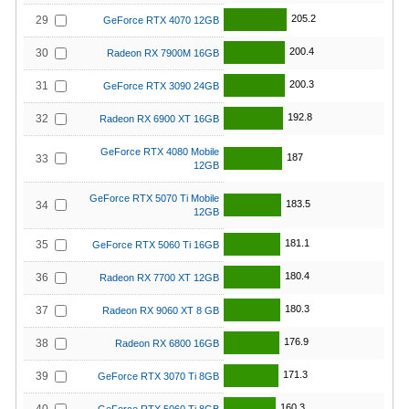
205.2
29
GeForce RTX 4070 12GB
200.4
30
Radeon RX 7900M 16GB
200.3
31
GeForce RTX 3090 24GB
192.8
32
Radeon RX 6900 XT 16GB
GeForce RTX 4080 Mobile
187
33
12GB
GeForce RTX 5070 Ti Mobile
183.5
34
12GB
181.1
35
GeForce RTX 5060 Ti 16GB
180.4
36
Radeon RX 7700 XT 12GB
180.3
37
Radeon RX 9060 XT 8 GB
176.9
38
Radeon RX 6800 16GB
171.3
39
GeForce RTX 3070 Ti 8GB
160.3