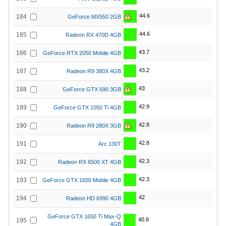
44.6
184
GeForce MX550 2GB
44.6
185
Radeon RX 470D 4GB
43.7
186
GeForce RTX 2050 Mobile 4GB
43.2
187
Radeon R9 380X 4GB
43
188
GeForce GTX 590 3GB
42.9
189
GeForce GTX 1050 Ti 4GB
42.8
190
Radeon R9 280X 3GB
42.8
191
Arc 130T
42.3
192
Radeon RX 6500 XT 4GB
42.3
193
GeForce GTX 1650 Mobile 4GB
42
194
Radeon HD 6990 4GB
GeForce GTX 1650 Ti Max-Q
40.8
195
4GB