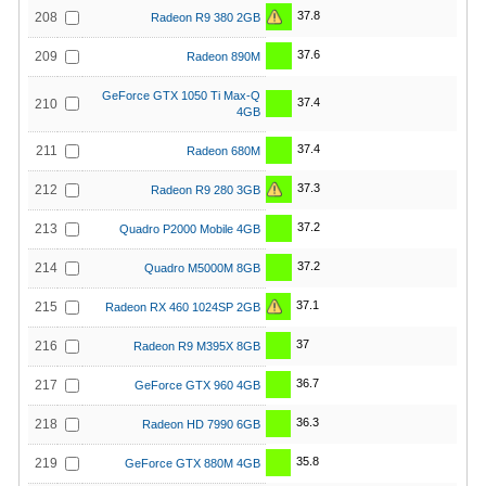
37.8
208
Radeon R9 380 2GB
37.6
209
Radeon 890M
GeForce GTX 1050 Ti Max-Q
37.4
210
4GB
37.4
211
Radeon 680M
37.3
212
Radeon R9 280 3GB
37.2
213
Quadro P2000 Mobile 4GB
37.2
214
Quadro M5000M 8GB
37.1
215
Radeon RX 460 1024SP 2GB
37
216
Radeon R9 M395X 8GB
36.7
217
GeForce GTX 960 4GB
36.3
218
Radeon HD 7990 6GB
35.8
219
GeForce GTX 880M 4GB