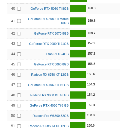
160.3
40
GeForce RTX 5060 Ti 8GB
GeForce RTX 3080 Ti Mobile
159.8
41
16GB
159.7
42
GeForce RTX 3070 8GB
157.2
43
GeForce RTX 2080 Ti 11GB
157.2
44
Titan RTX 24GB
156.8
45
GeForce RTX 5060 8GB
155.6
46
Radeon RX 6750 XT 12GB
154.3
47
GeForce RTX 4060 Ti 16 GB
154.2
48
Radeon RX 9060 XT 16 GB
152.4
49
GeForce RTX 4060 Ti 8 GB
150.8
50
Radeon Pro W6800 32GB
150.6
51
Radeon RX 6850M XT 12GB