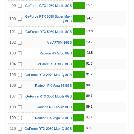
95.1
99
GeForce GTX 1080 Mobile 8GB
GeForce RTX 2080 Super Max-
94.7
100
Q 8GB
93.9
101
GeForce RTX 5050 Mobile 8GB
93.7
102
Arc A770M 16GB
93.5
103
Radeon RX 5700 8GB
91.3
104
GeForce RTX 3050 8GB
91.2
105
GeForce RTX 2070 Max-Q 8GB
90.5
106
Radeon RX Vega 56 8GB
89.7
107
GeForce RTX 3060 Mobile 6GB
89.2
108
Radeon RX 6650M 8GB
88.7
109
Radeon RX Vega 64 8GB
88.5
110
GeForce RTX 2080 Max-Q 8GB