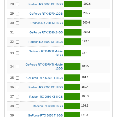
209.6
28
Radeon RX 6800 XT 16GB
205.2
29
GeForce RTX 4070 12GB
200.4
30
Radeon RX 7900M 16GB
200.3
31
GeForce RTX 3090 24GB
192.8
32
Radeon RX 6900 XT 16GB
GeForce RTX 4080 Mobile
187
33
12GB
GeForce RTX 5070 Ti Mobile
183.5
34
12GB
181.1
35
GeForce RTX 5060 Ti 16GB
180.4
36
Radeon RX 7700 XT 12GB
180.3
37
Radeon RX 9060 XT 8 GB
176.9
38
Radeon RX 6800 16GB
171.3
39
GeForce RTX 3070 Ti 8GB