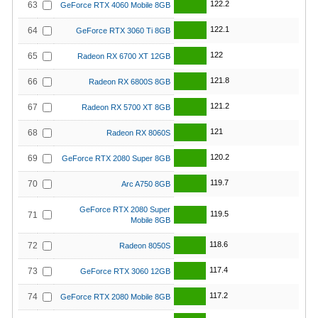
122.2
63
GeForce RTX 4060 Mobile 8GB
122.1
64
GeForce RTX 3060 Ti 8GB
122
65
Radeon RX 6700 XT 12GB
121.8
66
Radeon RX 6800S 8GB
121.2
67
Radeon RX 5700 XT 8GB
121
68
Radeon RX 8060S
120.2
69
GeForce RTX 2080 Super 8GB
119.7
70
Arc A750 8GB
GeForce RTX 2080 Super
119.5
71
Mobile 8GB
118.6
72
Radeon 8050S
117.4
73
GeForce RTX 3060 12GB
117.2
74
GeForce RTX 2080 Mobile 8GB