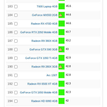
45.6
183
T600 Laptop 4GB
44.6
184
GeForce MX550 2GB
44.6
185
Radeon RX 470D 4GB
43.7
186
GeForce RTX 2050 Mobile 4GB
43.2
187
Radeon R9 380X 4GB
43
188
GeForce GTX 590 3GB
42.9
189
GeForce GTX 1050 Ti 4GB
42.8
190
Radeon R9 280X 3GB
42.8
191
Arc 130T
42.3
192
Radeon RX 6500 XT 4GB
42.3
193
GeForce GTX 1650 Mobile 4GB
42
194
Radeon HD 6990 4GB