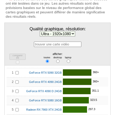
ont été testées dans ce jeu. Les autres résultats sont des
prévisions basées sur le niveau de performance global des
cartes graphiques et peuvent différer de manière significative
des résultats réels.
Qualité graphique, résolution:
afficher:
comparer
toutes
desktop
laptop
(
0
)
360+
1
GeForce RTX 5090 32GB
360+
2
GeForce RTX 4090 24GB
351.1
3
GeForce RTX 4090 D 24GB
323.5
4
GeForce RTX 5080 16GB
297.3
5
Radeon RX 7900 XTX 24GB