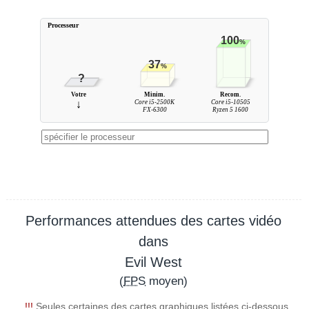
Processeur
100
%
37
%
?
Votre
Minim.
Recom.
↓
Core i5-2500K
Core i5-10505
FX-6300
Ryzen 5 1600
Performances attendues des cartes vidéo
dans
Evil West
(
FPS
moyen)
!!!
Seules certaines des cartes graphiques listées ci-dessous