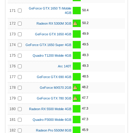
GeForce GTX 1650 Ti Mobile
50.4
171
4GB
50.2
172
Radeon RX 5300M 3GB
49.9
173
GeForce GTX 1650 4GB
49.5
174
GeForce GTX 1650 Super 4GB
49.3
175
Quadro T1200 Mobile 4GB
49.3
176
Arc 140T
48.5
177
GeForce GTX 690 4GB
48.2
178
GeForce MX570 2GB
47.7
179
GeForce GTX 780 3GB
47.3
180
Radeon RX 5500 Mobile 4GB
47.3
181
Quadro P3000 Mobile 6GB
45.9
182
Radeon Pro 5500M 8GB