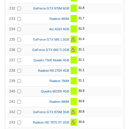
31.8
232
GeForce GTX 970M 6GB
31.7
233
Radeon 860M
31.5
234
Arc A310 4GB
31.4
235
GeForce GTX 580 1.5GB
31.1
236
GeForce GTX 660 Ti 2GB
31.1
237
Quadro T500 Mobile 4GB
31.1
238
Radeon R9 270X 4GB
31.1
239
Radeon 780M
30.9
240
Quadro M2200 4GB
30.8
241
Radeon 880M
30.8
242
GeForce GTX 870M 3GB
30.6
243
Radeon HD 7870 XT 2GB