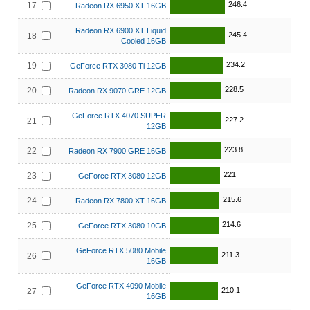
246.4
17
Radeon RX 6950 XT 16GB
Radeon RX 6900 XT Liquid
245.4
18
Cooled 16GB
234.2
19
GeForce RTX 3080 Ti 12GB
228.5
20
Radeon RX 9070 GRE 12GB
GeForce RTX 4070 SUPER
227.2
21
12GB
223.8
22
Radeon RX 7900 GRE 16GB
221
23
GeForce RTX 3080 12GB
215.6
24
Radeon RX 7800 XT 16GB
214.6
25
GeForce RTX 3080 10GB
GeForce RTX 5080 Mobile
211.3
26
16GB
GeForce RTX 4090 Mobile
210.1
27
16GB