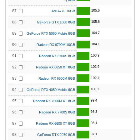
105.6
87
Arc A770 16GB
105.6
88
GeForce GTX 1080 8GB
104.7
89
GeForce RTX 5060 Mobile 8GB
104.1
90
Radeon RX 6700M 10GB
103.9
91
Radeon RX 6700S 8GB
102.9
92
Radeon RX 6650 XT 8GB
102.4
93
Radeon RX 6600M 8GB
100.1
94
GeForce RTX 4050 Mobile 6GB
99.4
95
Radeon RX 7600M XT 8GB
98.3
96
Radeon RX 7700S 8GB
98.1
97
Radeon RX 6600 XT 8GB
97.1
98
GeForce RTX 2070 8GB