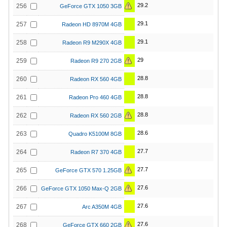
29.2
256
GeForce GTX 1050 3GB
29.1
257
Radeon HD 8970M 4GB
29.1
258
Radeon R9 M290X 4GB
29
259
Radeon R9 270 2GB
28.8
260
Radeon RX 560 4GB
28.8
261
Radeon Pro 460 4GB
28.8
262
Radeon RX 560 2GB
28.6
263
Quadro K5100M 8GB
27.7
264
Radeon R7 370 4GB
27.7
265
GeForce GTX 570 1.25GB
27.6
266
GeForce GTX 1050 Max-Q 2GB
27.6
267
Arc A350M 4GB
27.6
268
GeForce GTX 660 2GB