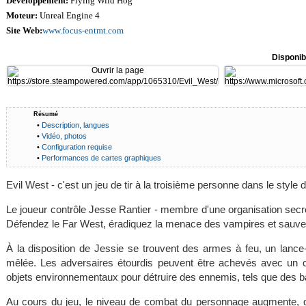
Développement:
Flying Wild Hog
Moteur:
Unreal Engine 4
Site Web:
www.focus-entmt.com
Disponib
Résumé
•
Description, langues
•
Vidéo, photos
•
Configuration requise
•
Performances de cartes graphiques
Evil West - c'est un jeu de tir à la troisième personne dans le style
Le joueur contrôle Jesse Rantier - membre d'une organisation secr
Défendez le Far West, éradiquez la menace des vampires et sauvez
À la disposition de Jessie se trouvent des armes à feu, un lance
mêlée. Les adversaires étourdis peuvent être achevés avec un c
objets environnementaux pour détruire des ennemis, tels que des bar
Au cours du jeu, le niveau de combat du personnage augmente, 