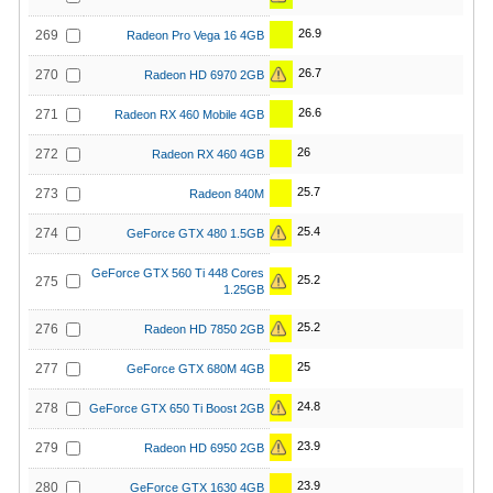
26.9
269
Radeon Pro Vega 16 4GB
26.7
270
Radeon HD 6970 2GB
26.6
271
Radeon RX 460 Mobile 4GB
26
272
Radeon RX 460 4GB
25.7
273
Radeon 840M
25.4
274
GeForce GTX 480 1.5GB
GeForce GTX 560 Ti 448 Cores
25.2
275
1.25GB
25.2
276
Radeon HD 7850 2GB
25
277
GeForce GTX 680M 4GB
24.8
278
GeForce GTX 650 Ti Boost 2GB
23.9
279
Radeon HD 6950 2GB
23.9
280
GeForce GTX 1630 4GB