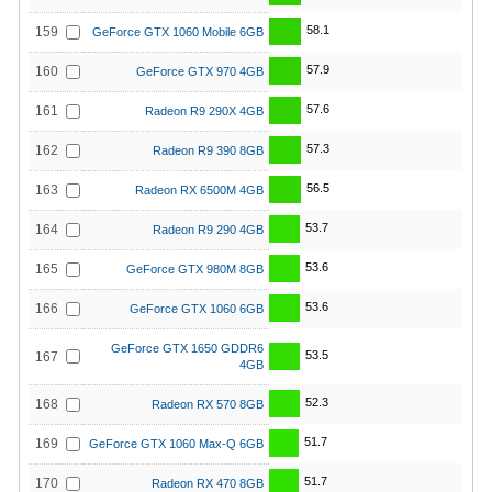
58.1
159
GeForce GTX 1060 Mobile 6GB
57.9
160
GeForce GTX 970 4GB
57.6
161
Radeon R9 290X 4GB
57.3
162
Radeon R9 390 8GB
56.5
163
Radeon RX 6500M 4GB
53.7
164
Radeon R9 290 4GB
53.6
165
GeForce GTX 980M 8GB
53.6
166
GeForce GTX 1060 6GB
GeForce GTX 1650 GDDR6
53.5
167
4GB
52.3
168
Radeon RX 570 8GB
51.7
169
GeForce GTX 1060 Max-Q 6GB
51.7
170
Radeon RX 470 8GB