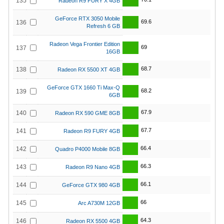
135
Radeon R9 FURY X 4GB
GeForce RTX 3050 Mobile
69.6
136
Refresh 6 GB
Radeon Vega Frontier Edition
69
137
16GB
68.7
138
Radeon RX 5500 XT 4GB
GeForce GTX 1660 Ti Max-Q
68.2
139
6GB
67.9
140
Radeon RX 590 GME 8GB
67.7
141
Radeon R9 FURY 4GB
66.4
142
Quadro P4000 Mobile 8GB
66.3
143
Radeon R9 Nano 4GB
66.1
144
GeForce GTX 980 4GB
66
145
Arc A730M 12GB
64.3
146
Radeon RX 5500 4GB