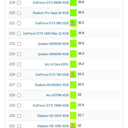
35.8
219
GeForce GTX 880M 4GB
35.5
220
Radeon Pro Vega 20 4GB
35.2
221
GeForce GTX 960 2GB
34.8
222
GeForce GTX 1650 Max-Q 4GB
34.5
223
Quadro M3000M 4GB
34.3
224
Quadro M4000M 4GB
34.2
225
Arc 8-Core iGPU
33.3
226
GeForce GTX 760 2GB
33.2
227
Radeon R9 M295X 4GB
33
228
Arc A370M 4GB
32.9
229
GeForce GTX 780M 4GB
32.7
230
Radeon HD 5970 4GB
32
231
Radeon HD 7950 3GB