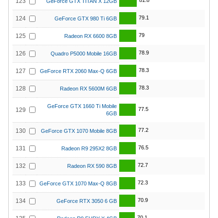
81.8
123
GeForce GTX TITAN X 12GB
79.1
124
GeForce GTX 980 Ti 6GB
79
125
Radeon RX 6600 8GB
78.9
126
Quadro P5000 Mobile 16GB
78.3
127
GeForce RTX 2060 Max-Q 6GB
78.3
128
Radeon RX 5600M 6GB
GeForce GTX 1660 Ti Mobile
77.5
129
6GB
77.2
130
GeForce GTX 1070 Mobile 8GB
76.5
131
Radeon R9 295X2 8GB
72.7
132
Radeon RX 590 8GB
72.3
133
GeForce GTX 1070 Max-Q 8GB
70.9
134
GeForce RTX 3050 6 GB
70.1