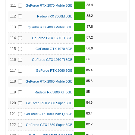
88.4
111
GeForce RTX 2070 Mobile 8GB
88.2
112
Radeon RX 7600M 8GB
87.8
113
Quadro RTX 4000 Mobile 8GB
87.2
114
GeForce GTX 1660 Ti 6GB
86.9
115
GeForce GTX 1070 8GB
86
116
GeForce GTX 1070 Ti 8GB
85.4
117
GeForce RTX 2060 6GB
85.3
118
GeForce RTX 2060 Mobile 6GB
85
119
Radeon RX 5600 XT 6GB
84.6
120
GeForce RTX 2060 Super 8GB
83.4
121
GeForce GTX 1080 Max-Q 8GB
82.2
122
GeForce GTX 1660 Super 6GB