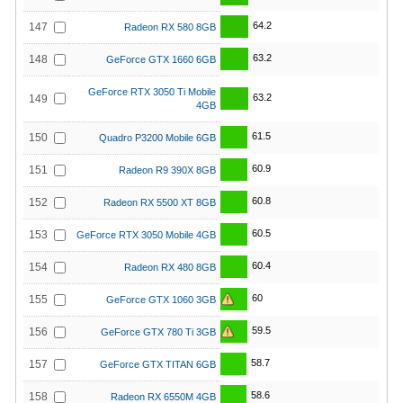
64.2
147
Radeon RX 580 8GB
63.2
148
GeForce GTX 1660 6GB
GeForce RTX 3050 Ti Mobile
63.2
149
4GB
61.5
150
Quadro P3200 Mobile 6GB
60.9
151
Radeon R9 390X 8GB
60.8
152
Radeon RX 5500 XT 8GB
60.5
153
GeForce RTX 3050 Mobile 4GB
60.4
154
Radeon RX 480 8GB
60
155
GeForce GTX 1060 3GB
59.5
156
GeForce GTX 780 Ti 3GB
58.7
157
GeForce GTX TITAN 6GB
58.6
158
Radeon RX 6550M 4GB