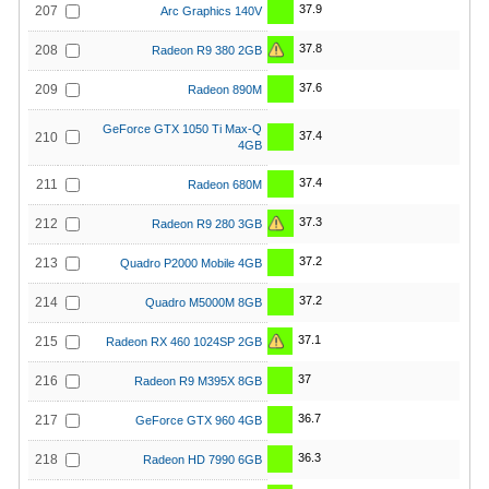
37.9
207
Arc Graphics 140V
37.8
208
Radeon R9 380 2GB
37.6
209
Radeon 890M
GeForce GTX 1050 Ti Max-Q
37.4
210
4GB
37.4
211
Radeon 680M
37.3
212
Radeon R9 280 3GB
37.2
213
Quadro P2000 Mobile 4GB
37.2
214
Quadro M5000M 8GB
37.1
215
Radeon RX 460 1024SP 2GB
37
216
Radeon R9 M395X 8GB
36.7
217
GeForce GTX 960 4GB
36.3
218
Radeon HD 7990 6GB