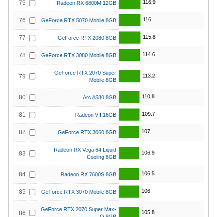
116.9
75
Radeon RX 6800M 12GB
116
76
GeForce RTX 5070 Mobile 8GB
115.8
77
GeForce RTX 2080 8GB
114.6
78
GeForce RTX 3080 Mobile 8GB
GeForce RTX 2070 Super
113.2
79
Mobile 8GB
110.8
80
Arc A580 8GB
109.7
81
Radeon VII 16GB
107
82
GeForce RTX 3060 8GB
Radeon RX Vega 64 Liquid
106.9
83
Cooling 8GB
106.5
84
Radeon RX 7600S 8GB
106
85
GeForce RTX 3070 Mobile 8GB
GeForce RTX 2070 Super Max-
105.8
86
Q 8GB