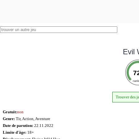
Evil
7
ran
Trouver des j
Gratuit:
non
Genre:
Tir, Action, Aventure
Date de parution:
22.11.2022
Limite d'âge:
18+