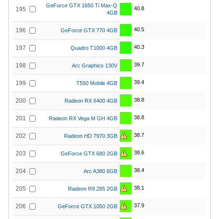
GeForce GTX 1650 Ti Max-Q
40.8
195
4GB
40.5
196
GeForce GTX 770 4GB
40.3
197
Quadro T1000 4GB
39.7
198
Arc Graphics 130V
39.4
199
T550 Mobile 4GB
38.8
200
Radeon RX 6400 4GB
38.8
201
Radeon RX Vega M GH 4GB
38.7
202
Radeon HD 7970 3GB
38.6
203
GeForce GTX 680 2GB
38.4
204
Arc A380 6GB
38.1
205
Radeon R9 285 2GB
37.9
206
GeForce GTX 1050 2GB