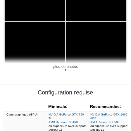
plus de photos
▼
Configuration requise
Minimale:
Recommandée:
Carte graphique (GPU)
NVIDIA GeForce GTX 750
NVIDIA GeForce GTX 1060
Ti
6GB
AMD Radeon RX 460
AMD Radeon RX 590
ou supérieure avec support
ou supérieure avec support
DirectX 11
DirectX 11