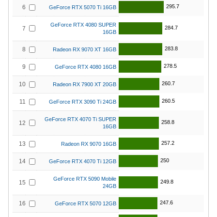
295.7
6
GeForce RTX 5070 Ti 16GB
GeForce RTX 4080 SUPER
284.7
7
16GB
283.8
8
Radeon RX 9070 XT 16GB
278.5
9
GeForce RTX 4080 16GB
260.7
10
Radeon RX 7900 XT 20GB
260.5
11
GeForce RTX 3090 Ti 24GB
GeForce RTX 4070 Ti SUPER
258.8
12
16GB
257.2
13
Radeon RX 9070 16GB
250
14
GeForce RTX 4070 Ti 12GB
GeForce RTX 5090 Mobile
249.8
15
24GB
247.6
16
GeForce RTX 5070 12GB