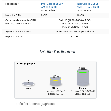
Processeur
Intel Core i5-2500K
Intel Core i5-10505
AMD FX-6300
AMD Ryzen 5 1600
ou supérieur
ou supérieur
Mémoire RAM
8 GB
16 GB
Capacité de mémoire GPU
Full HD (1920x1080) - 4 GB
(VRAM) recommandée
2K (2560x1440) - 6 GB
4K (3840x2160) - 8 GB
Système d'exploitation
64-bit Windows 10 ou plus récent
Espace disque
40 GB
Vérifie l'ordinateur
Carte graphique
100
%
41
%
?
Votre
Minim.
Recom.
↓
GeForce GTX 750 Ti
GeForce GTX 1060 6GB
Radeon RX 460
Radeon RX 590