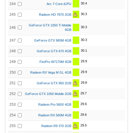
30.4
244
Arc 7-Core iGPU
30.3
245
Radeon HD 7870 2GB
GeForce GTX 1050 Ti Mobile
30.3
246
4GB
30.3
247
GeForce GTX 965M 4GB
30.1
248
GeForce GTX 670 4GB
29.9
249
FirePro W7170M 4GB
29.9
250
Radeon RX Vega M GL 4GB
29.8
251
GeForce GTX 950 2GB
29.7
252
GeForce GTX 1050 Mobile 2GB
29.6
253
Radeon Pro 560X 4GB
29.6
254
Radeon RX 560M 4GB
29.5
255
Radeon R9 370 2GB