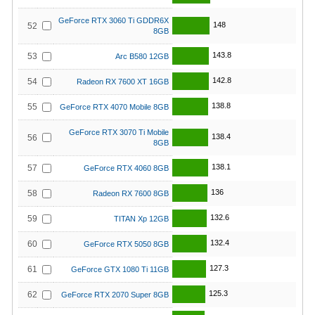
GeForce RTX 3060 Ti GDDR6X
148
52
8GB
143.8
53
Arc B580 12GB
142.8
54
Radeon RX 7600 XT 16GB
138.8
55
GeForce RTX 4070 Mobile 8GB
GeForce RTX 3070 Ti Mobile
138.4
56
8GB
138.1
57
GeForce RTX 4060 8GB
136
58
Radeon RX 7600 8GB
132.6
59
TITAN Xp 12GB
132.4
60
GeForce RTX 5050 8GB
127.3
61
GeForce GTX 1080 Ti 11GB
125.3
62
GeForce RTX 2070 Super 8GB