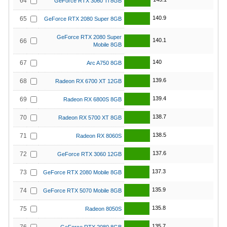
64
GeForce RTX 3060 Ti 8GB
140.9
65
GeForce RTX 2080 Super 8GB
GeForce RTX 2080 Super
140.1
66
Mobile 8GB
140
67
Arc A750 8GB
139.6
68
Radeon RX 6700 XT 12GB
139.4
69
Radeon RX 6800S 8GB
138.7
70
Radeon RX 5700 XT 8GB
138.5
71
Radeon RX 8060S
137.6
72
GeForce RTX 3060 12GB
137.3
73
GeForce RTX 2080 Mobile 8GB
135.9
74
GeForce RTX 5070 Mobile 8GB
135.8
75
Radeon 8050S
135.7