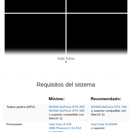
más fotos
▼
Requisitos del sistema
Mínimo:
Recomendado:
Tarjeta grafica (GPU)
NVIDIA GeForce GTS 450
NVIDIA GeForce GTX 760
NVIDIA GeForce GTX 580
o superior compatible con
o superior compatible con
DirectX 11
DirectX 11
Procesador
Intel Core i3-530
Intel Core i5-2500K
AMD Phenom II X4 810
o superior
o superior