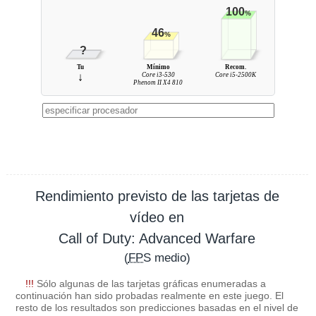
100
%
46
%
?
Tu
Mínimo
Recom.
↓
Core i3-530
Core i5-2500K
Phenom II X4 810
Rendimiento previsto de las tarjetas de
vídeo en
Call of Duty: Advanced Warfare
(
FPS
medio)
!!!
Sólo algunas de las tarjetas gráficas enumeradas a
continuación han sido probadas realmente en este juego. El
resto de los resultados son predicciones basadas en el nivel de