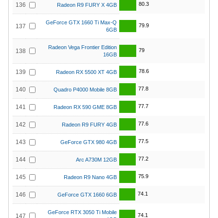
80.3
136
Radeon R9 FURY X 4GB
GeForce GTX 1660 Ti Max-Q
79.9
137
6GB
Radeon Vega Frontier Edition
79
138
16GB
78.6
139
Radeon RX 5500 XT 4GB
77.8
140
Quadro P4000 Mobile 8GB
77.7
141
Radeon RX 590 GME 8GB
77.6
142
Radeon R9 FURY 4GB
77.5
143
GeForce GTX 980 4GB
77.2
144
Arc A730M 12GB
75.9
145
Radeon R9 Nano 4GB
74.1
146
GeForce GTX 1660 6GB
GeForce RTX 3050 Ti Mobile
74.1
147