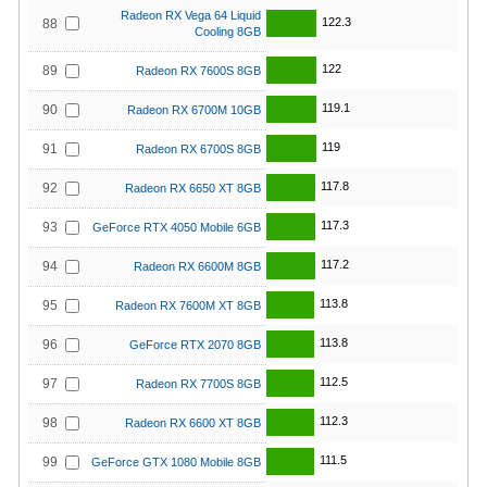
Radeon RX Vega 64 Liquid
122.3
88
Cooling 8GB
122
89
Radeon RX 7600S 8GB
119.1
90
Radeon RX 6700M 10GB
119
91
Radeon RX 6700S 8GB
117.8
92
Radeon RX 6650 XT 8GB
117.3
93
GeForce RTX 4050 Mobile 6GB
117.2
94
Radeon RX 6600M 8GB
113.8
95
Radeon RX 7600M XT 8GB
113.8
96
GeForce RTX 2070 8GB
112.5
97
Radeon RX 7700S 8GB
112.3
98
Radeon RX 6600 XT 8GB
111.5
99
GeForce GTX 1080 Mobile 8GB