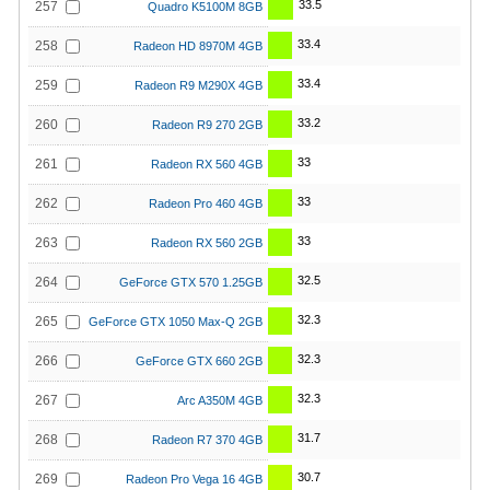
33.5
257
Quadro K5100M 8GB
33.4
258
Radeon HD 8970M 4GB
33.4
259
Radeon R9 M290X 4GB
33.2
260
Radeon R9 270 2GB
33
261
Radeon RX 560 4GB
33
262
Radeon Pro 460 4GB
33
263
Radeon RX 560 2GB
32.5
264
GeForce GTX 570 1.25GB
32.3
265
GeForce GTX 1050 Max-Q 2GB
32.3
266
GeForce GTX 660 2GB
32.3
267
Arc A350M 4GB
31.7
268
Radeon R7 370 4GB
30.7
269
Radeon Pro Vega 16 4GB