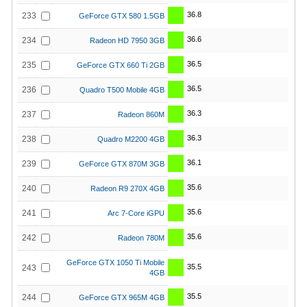
36.8
233
GeForce GTX 580 1.5GB
36.6
234
Radeon HD 7950 3GB
36.5
235
GeForce GTX 660 Ti 2GB
36.5
236
Quadro T500 Mobile 4GB
36.3
237
Radeon 860M
36.3
238
Quadro M2200 4GB
36.1
239
GeForce GTX 870M 3GB
35.6
240
Radeon R9 270X 4GB
35.6
241
Arc 7-Core iGPU
35.6
242
Radeon 780M
GeForce GTX 1050 Ti Mobile
35.5
243
4GB
35.5
244
GeForce GTX 965M 4GB