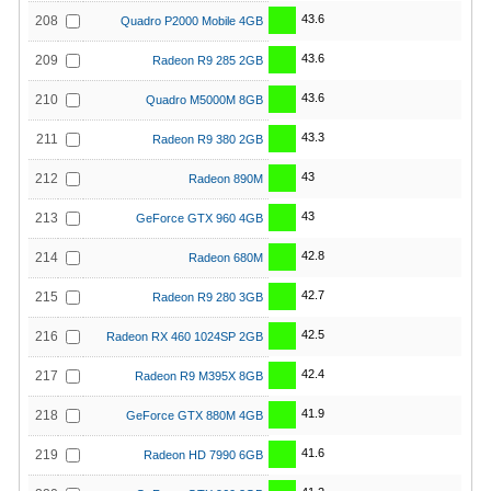
43.6
208
Quadro P2000 Mobile 4GB
43.6
209
Radeon R9 285 2GB
43.6
210
Quadro M5000M 8GB
43.3
211
Radeon R9 380 2GB
43
212
Radeon 890M
43
213
GeForce GTX 960 4GB
42.8
214
Radeon 680M
42.7
215
Radeon R9 280 3GB
42.5
216
Radeon RX 460 1024SP 2GB
42.4
217
Radeon R9 M395X 8GB
41.9
218
GeForce GTX 880M 4GB
41.6
219
Radeon HD 7990 6GB