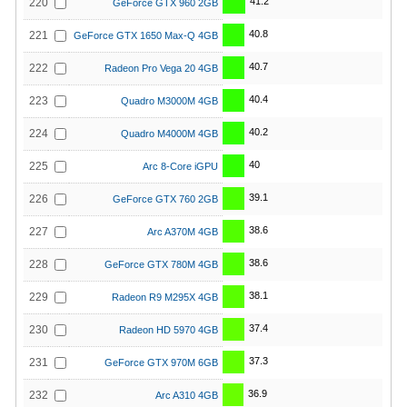
41.2
220
GeForce GTX 960 2GB
40.8
221
GeForce GTX 1650 Max-Q 4GB
40.7
222
Radeon Pro Vega 20 4GB
40.4
223
Quadro M3000M 4GB
40.2
224
Quadro M4000M 4GB
40
225
Arc 8-Core iGPU
39.1
226
GeForce GTX 760 2GB
38.6
227
Arc A370M 4GB
38.6
228
GeForce GTX 780M 4GB
38.1
229
Radeon R9 M295X 4GB
37.4
230
Radeon HD 5970 4GB
37.3
231
GeForce GTX 970M 6GB
36.9
232
Arc A310 4GB