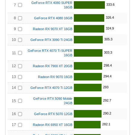
GeForce RTX 4080 SUPER
333.6
7
16GB
326.4
8
GeForce RTX 4080 16GB
324.9
9
Radeon RX 9070 XT 16GB
305.3
10
GeForce RTX 3090 Ti 24GB
GeForce RTX 4070 Ti SUPER
303.3
11
16GB
298.4
12
Radeon RX 7900 XT 20GB
294.4
13
Radeon RX 9070 16GB
293
14
GeForce RTX 4070 Ti 12GB
GeForce RTX 5090 Mobile
292.7
15
24GB
290.2
16
GeForce RTX 5070 12GB
282.1
17
Radeon RX 6950 XT 16GB