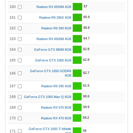
67
160
Radeon RX 6550M 4GB
65.9
161
Radeon R9 290X 4GB
65.6
162
Radeon R9 390 8GB
64.7
163
Radeon RX 6500M 4GB
62.8
164
GeForce GTX 980M 8GB
62.8
165
GeForce GTX 1060 6GB
GeForce GTX 1650 GDDR6
62.7
166
4GB
61.5
167
Radeon R9 290 4GB
60.6
168
GeForce GTX 1060 Max-Q 6GB
59.9
169
Radeon RX 570 8GB
59.2
170
Radeon RX 470 8GB
GeForce GTX 1650 Ti Mobile
59
171