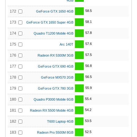
4GB
58.5
172
GeForce GTX 1650 4GB
58.1
173
GeForce GTX 1650 Super 4GB
57.8
174
Quadro T1200 Mobile 4GB
57.6
175
Arc 140T
57.5
176
Radeon RX 5300M 3GB
56.8
177
GeForce GTX 690 4GB
56.5
178
GeForce MX570 2GB
55.9
179
GeForce GTX 780 3GB
55.4
180
Quadro P3000 Mobile 6GB
54.2
181
Radeon RX 5500 Mobile 4GB
53.5
182
T600 Laptop 4GB
52.5
183
Radeon Pro 5500M 8GB