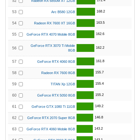
172.4
52
Radeon RX 6850M XT 12GB
168.2
53
Arc B580 12GB
163.5
54
Radeon RX 7600 XT 16GB
162.6
55
GeForce RTX 4070 Mobile 8GB
GeForce RTX 3070 Ti Mobile
162.2
56
8GB
161.8
57
GeForce RTX 4060 8GB
155.7
58
Radeon RX 7600 8GB
155.4
59
TITAN Xp 12GB
155.2
60
GeForce RTX 5050 8GB
149.2
61
GeForce GTX 1080 Ti 11GB
146.8
62
GeForce RTX 2070 Super 8GB
143.2
63
GeForce RTX 4060 Mobile 8GB
143.1