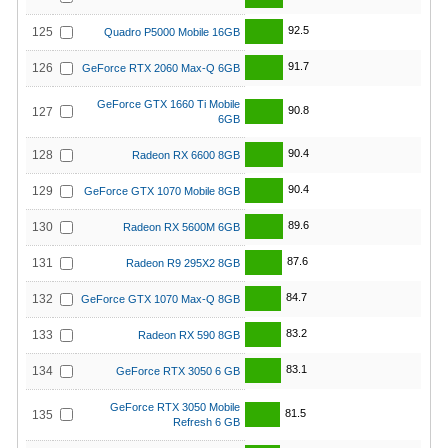
92.5
125
Quadro P5000 Mobile 16GB
91.7
126
GeForce RTX 2060 Max-Q 6GB
GeForce GTX 1660 Ti Mobile
90.8
127
6GB
90.4
128
Radeon RX 6600 8GB
90.4
129
GeForce GTX 1070 Mobile 8GB
89.6
130
Radeon RX 5600M 6GB
87.6
131
Radeon R9 295X2 8GB
84.7
132
GeForce GTX 1070 Max-Q 8GB
83.2
133
Radeon RX 590 8GB
83.1
134
GeForce RTX 3050 6 GB
GeForce RTX 3050 Mobile
81.5
135
Refresh 6 GB