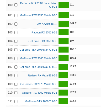
GeForce RTX 2080 Super Max-
111
100
Q 8GB
110
101
GeForce RTX 5050 Mobile 8GB
109.7
102
Arc A770M 16GB
107
103
Radeon RX 5700 8GB
107
104
GeForce RTX 3050 8GB
106.8
105
GeForce RTX 2070 Max-Q 8GB
105.1
106
GeForce RTX 3060 Mobile 6GB
103.7
107
GeForce RTX 2080 Max-Q 8GB
103.6
108
Radeon RX Vega 56 8GB
103.6
109
GeForce RTX 2070 Mobile 8GB
102.9
110
Quadro RTX 4000 Mobile 8GB
102.2
111
GeForce GTX 1660 Ti 6GB