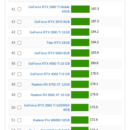
GeForce RTX 3080 Ti Mobile
187.3
41
16GB
187.2
42
GeForce RTX 3070 8GB
184.2
43
GeForce RTX 2080 Ti 11GB
184.2
44
Titan RTX 24GB
183.8
45
GeForce RTX 5060 8GB
180.8
46
GeForce RTX 4060 Ti 16 GB
178.5
47
GeForce RTX 4060 Ti 8 GB
178.1
48
Radeon RX 6750 XT 12GB
176.6
49
Radeon RX 9060 XT 16 GB
GeForce RTX 3060 Ti GDDR6X
173.5
50
8GB
172.6
51
Radeon Pro W6800 32GB