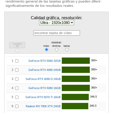
rendimiento general de las tarjetas gráficas y pueden diferir
significativamente de los resultados reales.
Calidad gráfica, resolución:
mostrar:
compare
todas
desktop
laptop
(
0
)
360+
1
GeForce RTX 5090 32GB
360+
2
GeForce RTX 4090 24GB
360+
3
GeForce RTX 4090 D 24GB
360+
4
GeForce RTX 5080 16GB
346.5
5
GeForce RTX 5070 Ti 16GB
340.3
6
Radeon RX 7900 XTX 24GB