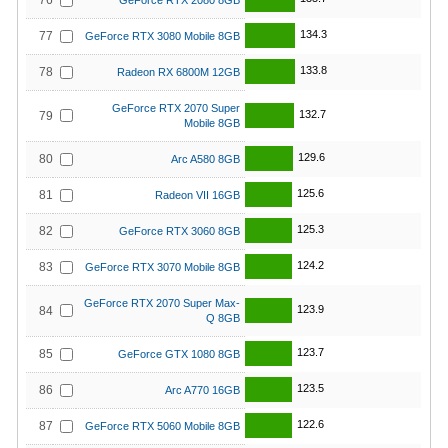
76
GeForce RTX 2080 8GB
134.3
77
GeForce RTX 3080 Mobile 8GB
133.8
78
Radeon RX 6800M 12GB
GeForce RTX 2070 Super
132.7
79
Mobile 8GB
129.6
80
Arc A580 8GB
125.6
81
Radeon VII 16GB
125.3
82
GeForce RTX 3060 8GB
124.2
83
GeForce RTX 3070 Mobile 8GB
GeForce RTX 2070 Super Max-
123.9
84
Q 8GB
123.7
85
GeForce GTX 1080 8GB
123.5
86
Arc A770 16GB
122.6
87
GeForce RTX 5060 Mobile 8GB