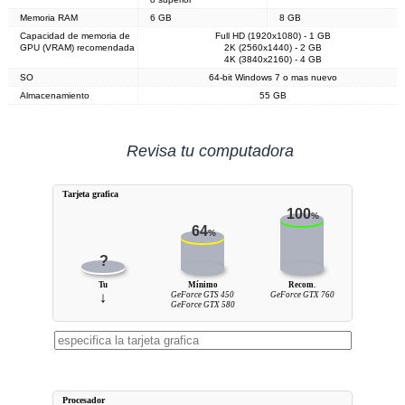
Memoria RAM
6 GB
8 GB
Capacidad de memoria de
Full HD (1920x1080) - 1 GB
GPU (VRAM) recomendada
2K (2560x1440) - 2 GB
4K (3840x2160) - 4 GB
SO
64-bit Windows 7 o mas nuevo
Almacenamiento
55 GB
Revisa tu computadora
Tarjeta grafica
100
%
64
%
?
Tu
Mínimo
Recom.
↓
GeForce GTS 450
GeForce GTX 760
GeForce GTX 580
Procesador