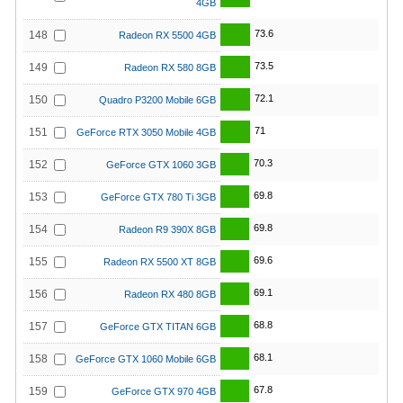
4GB
73.6
148
Radeon RX 5500 4GB
73.5
149
Radeon RX 580 8GB
72.1
150
Quadro P3200 Mobile 6GB
71
151
GeForce RTX 3050 Mobile 4GB
70.3
152
GeForce GTX 1060 3GB
69.8
153
GeForce GTX 780 Ti 3GB
69.8
154
Radeon R9 390X 8GB
69.6
155
Radeon RX 5500 XT 8GB
69.1
156
Radeon RX 480 8GB
68.8
157
GeForce GTX TITAN 6GB
68.1
158
GeForce GTX 1060 Mobile 6GB
67.8
159
GeForce GTX 970 4GB