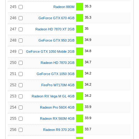
35.3
245
Radeon 880M
35.3
246
GeForce GTX 670 4GB
35
247
Radeon HD 7870 XT 2GB
34.9
248
GeForce GTX 950 2GB
34.8
249
GeForce GTX 1050 Mobile 2GB
34.7
250
Radeon HD 7870 2GB
34.2
251
GeForce GTX 1050 3GB
34.2
252
FirePro W7170M 4GB
34.2
253
Radeon RX Vega M GL 4GB
33.9
254
Radeon Pro 560X 4GB
33.9
255
Radeon RX 560M 4GB
33.7
256
Radeon R9 370 2GB