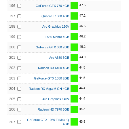
47.5
196
GeForce GTX 770 4GB
47.2
197
Quadro T1000 4GB
46.5
198
Arc Graphics 130V
46.2
199
T550 Mobile 4GB
45.2
200
GeForce GTX 680 2GB
44.9
201
Arc A380 6GB
44.5
202
Radeon RX 6400 4GB
44.5
203
GeForce GTX 1050 2GB
44.4
204
Radeon RX Vega M GH 4GB
44.4
205
Arc Graphics 140V
44.3
206
Radeon HD 7970 3GB
GeForce GTX 1050 Ti Max-Q
43.8
207
4GB