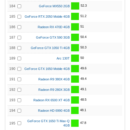
52.3
184
GeForce MX550 2GB
51.2
185
GeForce RTX 2050 Mobile 4GB
51
186
Radeon RX 470D 4GB
50.4
187
GeForce GTX 590 3GB
50.3
188
GeForce GTX 1050 Ti 4GB
50
189
Arc 130T
49.6
190
GeForce GTX 1650 Mobile 4GB
49.4
191
Radeon R9 380X 4GB
49.1
192
Radeon R9 280X 3GB
48.5
193
Radeon RX 6500 XT 4GB
48.1
194
Radeon HD 6990 4GB
GeForce GTX 1650 Ti Max-Q
47.8
195
4GB