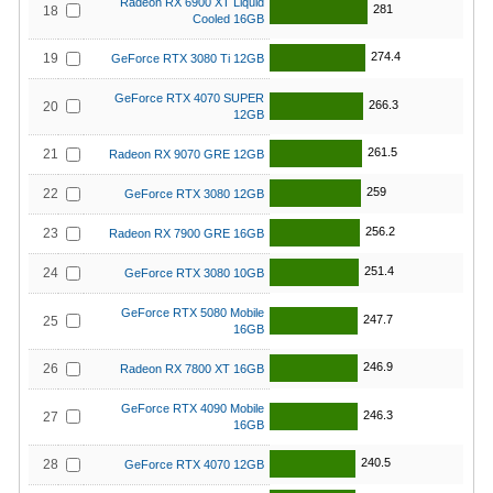
Radeon RX 6900 XT Liquid
281
18
Cooled 16GB
274.4
19
GeForce RTX 3080 Ti 12GB
GeForce RTX 4070 SUPER
266.3
20
12GB
261.5
21
Radeon RX 9070 GRE 12GB
259
22
GeForce RTX 3080 12GB
256.2
23
Radeon RX 7900 GRE 16GB
251.4
24
GeForce RTX 3080 10GB
GeForce RTX 5080 Mobile
247.7
25
16GB
246.9
26
Radeon RX 7800 XT 16GB
GeForce RTX 4090 Mobile
246.3
27
16GB
240.5
28
GeForce RTX 4070 12GB