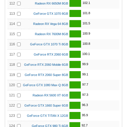
102.1
112
Radeon RX 6650M 8GB
101.8
113
GeForce GTX 1070 8GB
101.5
114
Radeon RX Vega 64 8GB
100.9
115
Radeon RX 7600M 8GB
100.8
116
GeForce GTX 1070 Ti 8GB
100.1
117
GeForce RTX 2060 6GB
99.9
118
GeForce RTX 2060 Mobile 6GB
99.1
119
GeForce RTX 2060 Super 8GB
97.7
120
GeForce GTX 1080 Max-Q 8GB
97.3
121
Radeon RX 5600 XT 6GB
96.3
122
GeForce GTX 1660 Super 6GB
95.9
123
GeForce GTX TITAN X 12GB
92.7
124
GeForce GTX 980 Ti 6GB