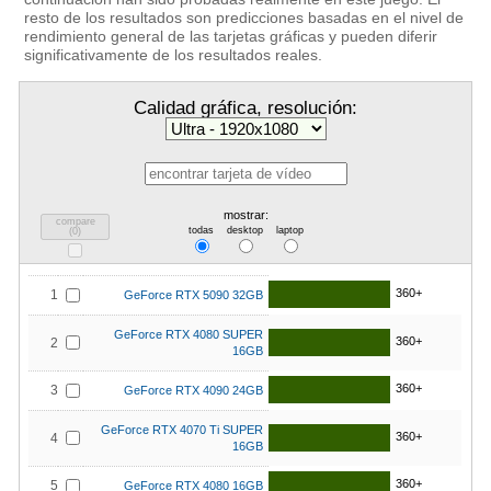
resto de los resultados son predicciones basadas en el nivel de
rendimiento general de las tarjetas gráficas y pueden diferir
significativamente de los resultados reales.
Calidad gráfica, resolución:
mostrar:
compare
todas
desktop
laptop
(
0
)
360+
1
GeForce RTX 5090 32GB
GeForce RTX 4080 SUPER
360+
2
16GB
360+
3
GeForce RTX 4090 24GB
GeForce RTX 4070 Ti SUPER
360+
4
16GB
360+
5
GeForce RTX 4080 16GB