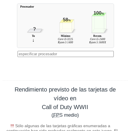
Procesador
100
%
58
%
?
Tu
Mínimo
Recom.
↓
Core i3-3225
Core i5-2400
Ryzen 5 1400
Ryzen 5 1600X
Rendimiento previsto de las tarjetas de
vídeo en
Call of Duty WWII
(
FPS
medio)
!!!
Sólo algunas de las tarjetas gráficas enumeradas a
continuación han sido probadas realmente en este juego. El