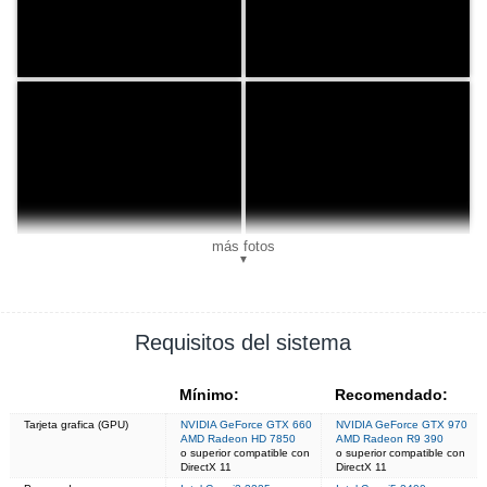
más fotos
▼
Requisitos del sistema
Mínimo:
Recomendado:
Tarjeta grafica (GPU)
NVIDIA GeForce GTX 660
NVIDIA GeForce GTX 970
AMD Radeon HD 7850
AMD Radeon R9 390
o superior compatible con
o superior compatible con
DirectX 11
DirectX 11