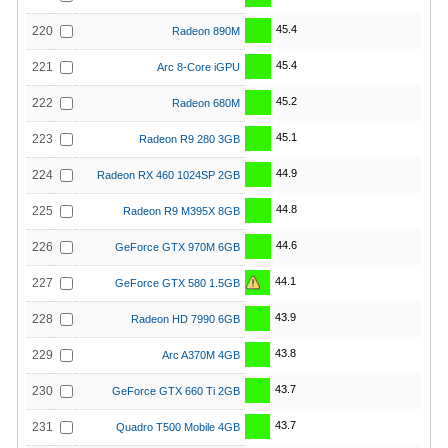
45.4
220
Radeon 890M
45.4
221
Arc 8-Core iGPU
45.2
222
Radeon 680M
45.1
223
Radeon R9 280 3GB
44.9
224
Radeon RX 460 1024SP 2GB
44.8
225
Radeon R9 M395X 8GB
44.6
226
GeForce GTX 970M 6GB
44.1
227
GeForce GTX 580 1.5GB
43.9
228
Radeon HD 7990 6GB
43.8
229
Arc A370M 4GB
43.7
230
GeForce GTX 660 Ti 2GB
43.7
231
Quadro T500 Mobile 4GB