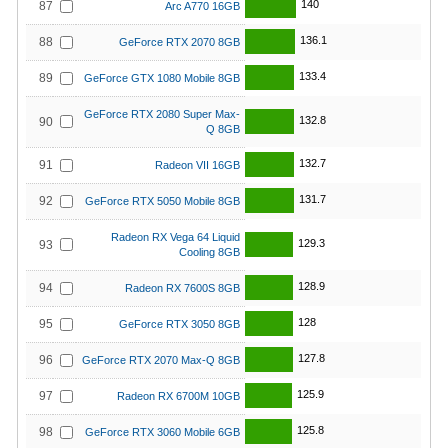
140
87
Arc A770 16GB
136.1
88
GeForce RTX 2070 8GB
133.4
89
GeForce GTX 1080 Mobile 8GB
GeForce RTX 2080 Super Max-
132.8
90
Q 8GB
132.7
91
Radeon VII 16GB
131.7
92
GeForce RTX 5050 Mobile 8GB
Radeon RX Vega 64 Liquid
129.3
93
Cooling 8GB
128.9
94
Radeon RX 7600S 8GB
128
95
GeForce RTX 3050 8GB
127.8
96
GeForce RTX 2070 Max-Q 8GB
125.9
97
Radeon RX 6700M 10GB
125.8
98
GeForce RTX 3060 Mobile 6GB