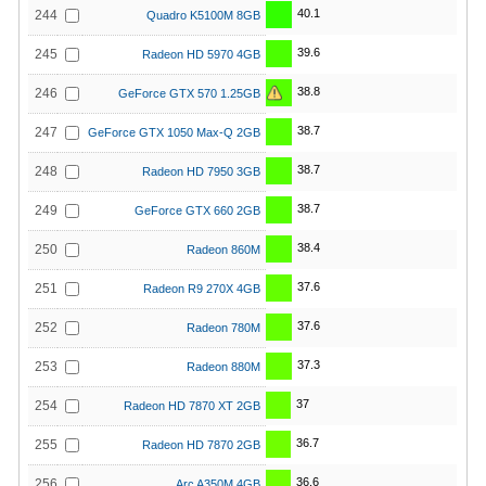
40.1
244
Quadro K5100M 8GB
39.6
245
Radeon HD 5970 4GB
38.8
246
GeForce GTX 570 1.25GB
38.7
247
GeForce GTX 1050 Max-Q 2GB
38.7
248
Radeon HD 7950 3GB
38.7
249
GeForce GTX 660 2GB
38.4
250
Radeon 860M
37.6
251
Radeon R9 270X 4GB
37.6
252
Radeon 780M
37.3
253
Radeon 880M
37
254
Radeon HD 7870 XT 2GB
36.7
255
Radeon HD 7870 2GB
36.6
256
Arc A350M 4GB