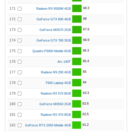
68.3
171
Radeon RX 6500M 4GB
68
172
GeForce GTX 690 4GB
67.6
173
GeForce MX570 2GB
66.9
174
GeForce GTX 780 3GB
66.3
175
Quadro P3000 Mobile 6GB
65.4
176
Arc 140T
65
177
Radeon R9 290 4GB
64
178
T600 Laptop 4GB
63.3
179
Radeon RX 570 8GB
62.6
180
GeForce MX550 2GB
62.5
181
Radeon RX 470 8GB
61.2
182
GeForce RTX 2050 Mobile 4GB