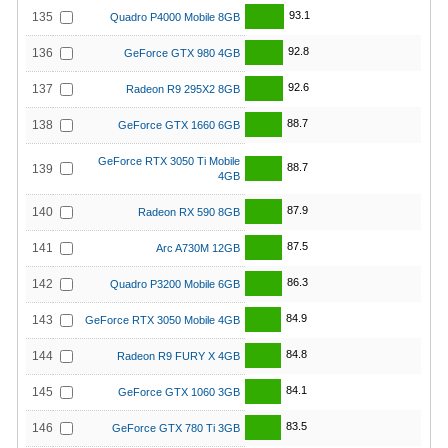
93.1
135
Quadro P4000 Mobile 8GB
92.8
136
GeForce GTX 980 4GB
92.6
137
Radeon R9 295X2 8GB
88.7
138
GeForce GTX 1660 6GB
GeForce RTX 3050 Ti Mobile
88.7
139
4GB
87.9
140
Radeon RX 590 8GB
87.5
141
Arc A730M 12GB
86.3
142
Quadro P3200 Mobile 6GB
84.9
143
GeForce RTX 3050 Mobile 4GB
84.8
144
Radeon R9 FURY X 4GB
84.1
145
GeForce GTX 1060 3GB
83.5
146
GeForce GTX 780 Ti 3GB