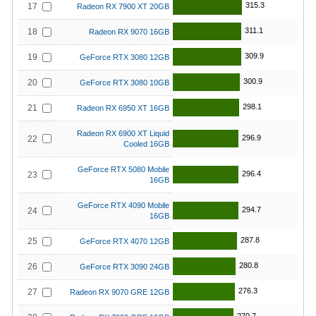
315.3
17
Radeon RX 7900 XT 20GB
311.1
18
Radeon RX 9070 16GB
309.9
19
GeForce RTX 3080 12GB
300.9
20
GeForce RTX 3080 10GB
298.1
21
Radeon RX 6950 XT 16GB
Radeon RX 6900 XT Liquid
296.9
22
Cooled 16GB
GeForce RTX 5080 Mobile
296.4
23
16GB
GeForce RTX 4090 Mobile
294.7
24
16GB
287.8
25
GeForce RTX 4070 12GB
280.8
26
GeForce RTX 3090 24GB
276.3
27
Radeon RX 9070 GRE 12GB