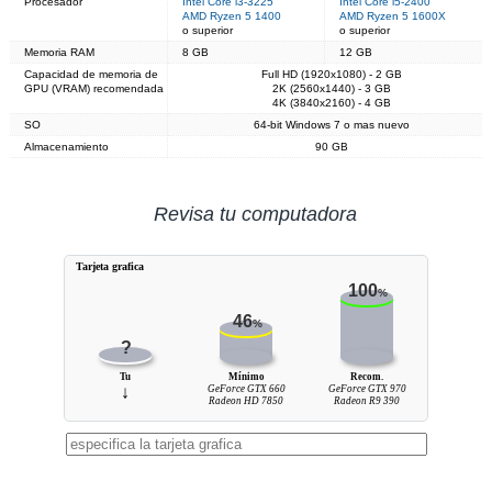
Procesador
Intel Core i3-3225
Intel Core i5-2400
AMD Ryzen 5 1400
AMD Ryzen 5 1600X
o superior
o superior
Memoria RAM
8 GB
12 GB
Capacidad de memoria de
Full HD (1920x1080) - 2 GB
GPU (VRAM) recomendada
2K (2560x1440) - 3 GB
4K (3840x2160) - 4 GB
SO
64-bit Windows 7 o mas nuevo
Almacenamiento
90 GB
Revisa tu computadora
Tarjeta grafica
100
%
46
%
?
Tu
Mínimo
Recom.
↓
GeForce GTX 660
GeForce GTX 970
Radeon HD 7850
Radeon R9 390