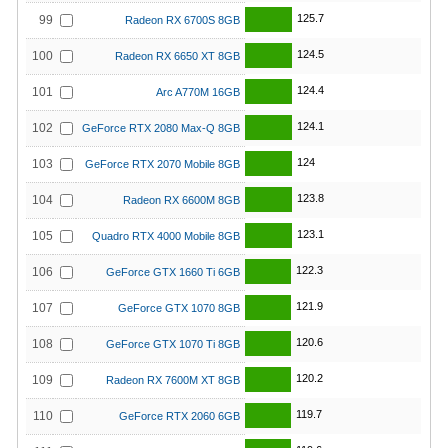
125.7
99
Radeon RX 6700S 8GB
124.5
100
Radeon RX 6650 XT 8GB
124.4
101
Arc A770M 16GB
124.1
102
GeForce RTX 2080 Max-Q 8GB
124
103
GeForce RTX 2070 Mobile 8GB
123.8
104
Radeon RX 6600M 8GB
123.1
105
Quadro RTX 4000 Mobile 8GB
122.3
106
GeForce GTX 1660 Ti 6GB
121.9
107
GeForce GTX 1070 8GB
120.6
108
GeForce GTX 1070 Ti 8GB
120.2
109
Radeon RX 7600M XT 8GB
119.7
110
GeForce RTX 2060 6GB