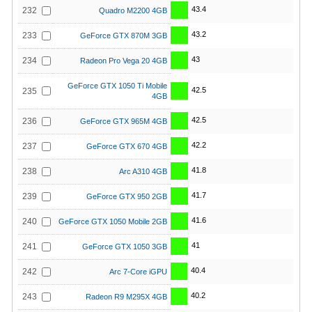
43.4
232
Quadro M2200 4GB
43.2
233
GeForce GTX 870M 3GB
43
234
Radeon Pro Vega 20 4GB
GeForce GTX 1050 Ti Mobile
42.5
235
4GB
42.5
236
GeForce GTX 965M 4GB
42.2
237
GeForce GTX 670 4GB
41.8
238
Arc A310 4GB
41.7
239
GeForce GTX 950 2GB
41.6
240
GeForce GTX 1050 Mobile 2GB
41
241
GeForce GTX 1050 3GB
40.4
242
Arc 7-Core iGPU
40.2
243
Radeon R9 M295X 4GB