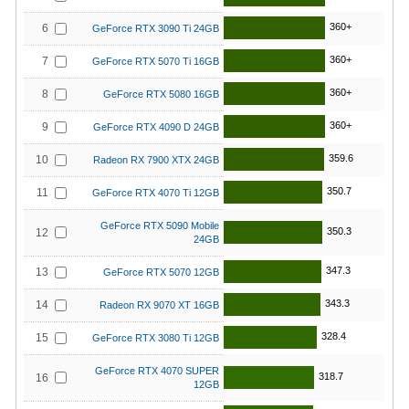
360+
6
GeForce RTX 3090 Ti 24GB
360+
7
GeForce RTX 5070 Ti 16GB
360+
8
GeForce RTX 5080 16GB
360+
9
GeForce RTX 4090 D 24GB
359.6
10
Radeon RX 7900 XTX 24GB
350.7
11
GeForce RTX 4070 Ti 12GB
GeForce RTX 5090 Mobile
350.3
12
24GB
347.3
13
GeForce RTX 5070 12GB
343.3
14
Radeon RX 9070 XT 16GB
328.4
15
GeForce RTX 3080 Ti 12GB
GeForce RTX 4070 SUPER
318.7
16
12GB