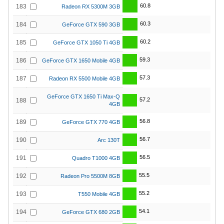
60.8
183
Radeon RX 5300M 3GB
60.3
184
GeForce GTX 590 3GB
60.2
185
GeForce GTX 1050 Ti 4GB
59.3
186
GeForce GTX 1650 Mobile 4GB
57.3
187
Radeon RX 5500 Mobile 4GB
GeForce GTX 1650 Ti Max-Q
57.2
188
4GB
56.8
189
GeForce GTX 770 4GB
56.7
190
Arc 130T
56.5
191
Quadro T1000 4GB
55.5
192
Radeon Pro 5500M 8GB
55.2
193
T550 Mobile 4GB
54.1
194
GeForce GTX 680 2GB