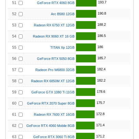
193.7
51
GeForce RTX 4060 8GB
190.8
52
Arc B580 12GB
188.2
53
Radeon RX 6750 XT 12GB
186.5
54
Radeon RX 9060 XT 16 GB
186
55
TITAN Xp 12GB
185.7
56
GeForce RTX 5050 8GB
182.4
57
Radeon Pro W6800 32GB
182.2
58
Radeon RX 6850M XT 12GB
178.6
59
GeForce GTX 1080 Ti 11GB
175.7
60
GeForce RTX 2070 Super 8GB
172.8
61
Radeon RX 7600 XT 16GB
171.4
62
GeForce RTX 4060 Mobile 8GB
171.2
63
GeForce RTX 3060 Ti 8GB