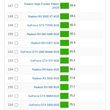
Radeon Vega Frontier Edition
83.4
147
16GB
83.1
148
Radeon RX 5500 XT 4GB
82.3
149
GeForce GTX TITAN 6GB
82.1
150
Radeon RX 590 GME 8GB
81.9
151
Radeon R9 FURY 4GB
81.5
152
GeForce GTX 1060 Mobile 6GB
81.2
153
GeForce GTX 970 4GB
80.2
154
Radeon R9 Nano 4GB
77.8
155
Radeon RX 5500 4GB
77.7
156
Radeon RX 580 8GB
75.2
157
GeForce GTX 980M 8GB
75.1
158
GeForce GTX 1060 6GB