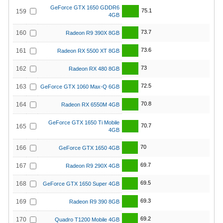
GeForce GTX 1650 GDDR6
75.1
159
4GB
73.7
160
Radeon R9 390X 8GB
73.6
161
Radeon RX 5500 XT 8GB
73
162
Radeon RX 480 8GB
72.5
163
GeForce GTX 1060 Max-Q 6GB
70.8
164
Radeon RX 6550M 4GB
GeForce GTX 1650 Ti Mobile
70.7
165
4GB
70
166
GeForce GTX 1650 4GB
69.7
167
Radeon R9 290X 4GB
69.5
168
GeForce GTX 1650 Super 4GB
69.3
169
Radeon R9 390 8GB
69.2
170
Quadro T1200 Mobile 4GB