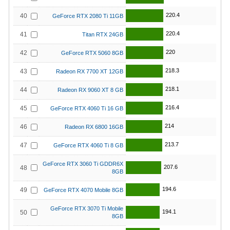
220.4
40
GeForce RTX 2080 Ti 11GB
220.4
41
Titan RTX 24GB
220
42
GeForce RTX 5060 8GB
218.3
43
Radeon RX 7700 XT 12GB
218.1
44
Radeon RX 9060 XT 8 GB
216.4
45
GeForce RTX 4060 Ti 16 GB
214
46
Radeon RX 6800 16GB
213.7
47
GeForce RTX 4060 Ti 8 GB
GeForce RTX 3060 Ti GDDR6X
207.6
48
8GB
194.6
49
GeForce RTX 4070 Mobile 8GB
GeForce RTX 3070 Ti Mobile
194.1
50
8GB