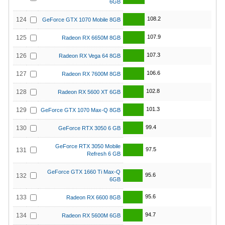
6GB
108.2
124
GeForce GTX 1070 Mobile 8GB
107.9
125
Radeon RX 6650M 8GB
107.3
126
Radeon RX Vega 64 8GB
106.6
127
Radeon RX 7600M 8GB
102.8
128
Radeon RX 5600 XT 6GB
101.3
129
GeForce GTX 1070 Max-Q 8GB
99.4
130
GeForce RTX 3050 6 GB
GeForce RTX 3050 Mobile
97.5
131
Refresh 6 GB
GeForce GTX 1660 Ti Max-Q
95.6
132
6GB
95.6
133
Radeon RX 6600 8GB
94.7
134
Radeon RX 5600M 6GB