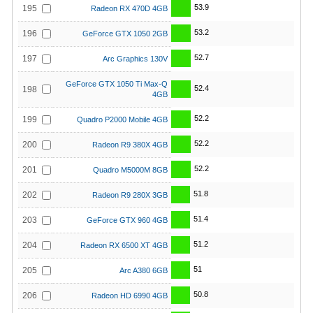
53.9
195
Radeon RX 470D 4GB
53.2
196
GeForce GTX 1050 2GB
52.7
197
Arc Graphics 130V
GeForce GTX 1050 Ti Max-Q
52.4
198
4GB
52.2
199
Quadro P2000 Mobile 4GB
52.2
200
Radeon R9 380X 4GB
52.2
201
Quadro M5000M 8GB
51.8
202
Radeon R9 280X 3GB
51.4
203
GeForce GTX 960 4GB
51.2
204
Radeon RX 6500 XT 4GB
51
205
Arc A380 6GB
50.8
206
Radeon HD 6990 4GB