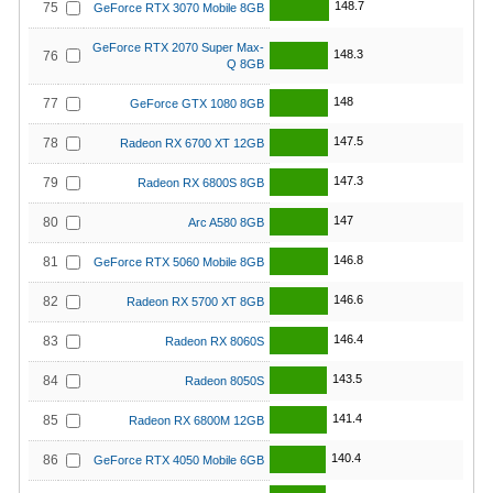
148.7
75
GeForce RTX 3070 Mobile 8GB
GeForce RTX 2070 Super Max-
148.3
76
Q 8GB
148
77
GeForce GTX 1080 8GB
147.5
78
Radeon RX 6700 XT 12GB
147.3
79
Radeon RX 6800S 8GB
147
80
Arc A580 8GB
146.8
81
GeForce RTX 5060 Mobile 8GB
146.6
82
Radeon RX 5700 XT 8GB
146.4
83
Radeon RX 8060S
143.5
84
Radeon 8050S
141.4
85
Radeon RX 6800M 12GB
140.4
86
GeForce RTX 4050 Mobile 6GB