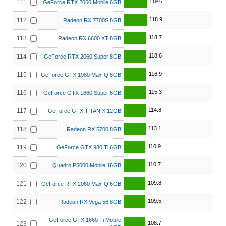
119.6
111
GeForce RTX 2060 Mobile 6GB
118.9
112
Radeon RX 7700S 8GB
118.7
113
Radeon RX 6600 XT 8GB
118.6
114
GeForce RTX 2060 Super 8GB
116.9
115
GeForce GTX 1080 Max-Q 8GB
115.3
116
GeForce GTX 1660 Super 6GB
114.8
117
GeForce GTX TITAN X 12GB
113.1
118
Radeon RX 5700 8GB
110.9
119
GeForce GTX 980 Ti 6GB
110.7
120
Quadro P5000 Mobile 16GB
109.8
121
GeForce RTX 2060 Max-Q 6GB
109.5
122
Radeon RX Vega 56 8GB
GeForce GTX 1660 Ti Mobile
108.7
123