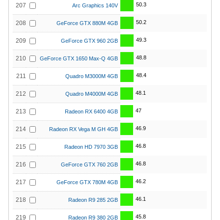
50.3
207
Arc Graphics 140V
50.2
208
GeForce GTX 880M 4GB
49.3
209
GeForce GTX 960 2GB
48.8
210
GeForce GTX 1650 Max-Q 4GB
48.4
211
Quadro M3000M 4GB
48.1
212
Quadro M4000M 4GB
47
213
Radeon RX 6400 4GB
46.9
214
Radeon RX Vega M GH 4GB
46.8
215
Radeon HD 7970 3GB
46.8
216
GeForce GTX 760 2GB
46.2
217
GeForce GTX 780M 4GB
46.1
218
Radeon R9 285 2GB
45.8
219
Radeon R9 380 2GB