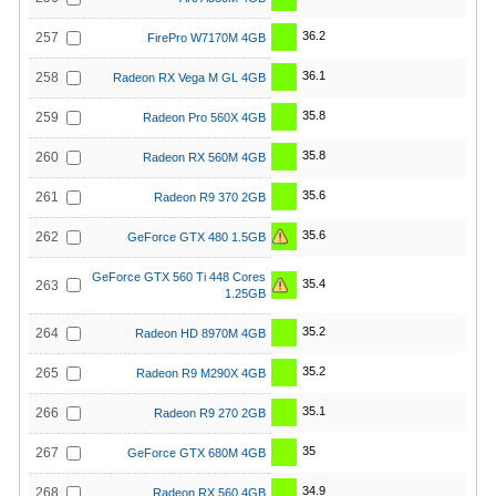
36.2
257
FirePro W7170M 4GB
36.1
258
Radeon RX Vega M GL 4GB
35.8
259
Radeon Pro 560X 4GB
35.8
260
Radeon RX 560M 4GB
35.6
261
Radeon R9 370 2GB
35.6
262
GeForce GTX 480 1.5GB
GeForce GTX 560 Ti 448 Cores
35.4
263
1.25GB
35.2
264
Radeon HD 8970M 4GB
35.2
265
Radeon R9 M290X 4GB
35.1
266
Radeon R9 270 2GB
35
267
GeForce GTX 680M 4GB
34.9
268
Radeon RX 560 4GB