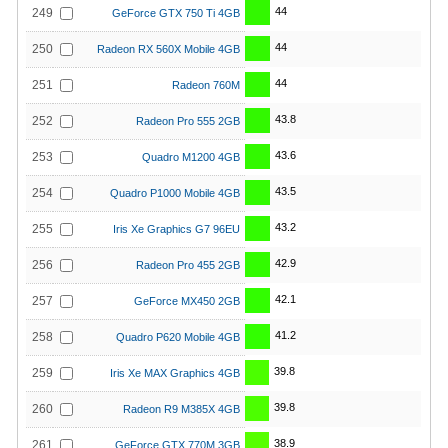
44
249
GeForce GTX 750 Ti 4GB
44
250
Radeon RX 560X Mobile 4GB
44
251
Radeon 760M
43.8
252
Radeon Pro 555 2GB
43.6
253
Quadro M1200 4GB
43.5
254
Quadro P1000 Mobile 4GB
43.2
255
Iris Xe Graphics G7 96EU
42.9
256
Radeon Pro 455 2GB
42.1
257
GeForce MX450 2GB
41.2
258
Quadro P620 Mobile 4GB
39.8
259
Iris Xe MAX Graphics 4GB
39.8
260
Radeon R9 M385X 4GB
38.9
261
GeForce GTX 770M 3GB