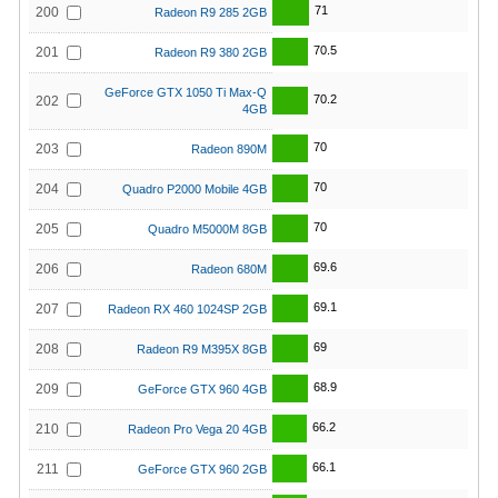
71
200
Radeon R9 285 2GB
70.5
201
Radeon R9 380 2GB
GeForce GTX 1050 Ti Max-Q
70.2
202
4GB
70
203
Radeon 890M
70
204
Quadro P2000 Mobile 4GB
70
205
Quadro M5000M 8GB
69.6
206
Radeon 680M
69.1
207
Radeon RX 460 1024SP 2GB
69
208
Radeon R9 M395X 8GB
68.9
209
GeForce GTX 960 4GB
66.2
210
Radeon Pro Vega 20 4GB
66.1
211
GeForce GTX 960 2GB