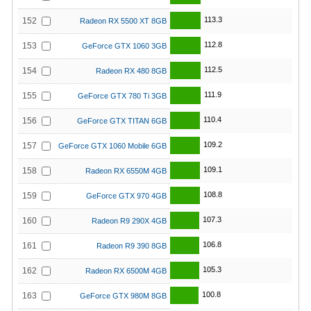
113.3
152
Radeon RX 5500 XT 8GB
112.8
153
GeForce GTX 1060 3GB
112.5
154
Radeon RX 480 8GB
111.9
155
GeForce GTX 780 Ti 3GB
110.4
156
GeForce GTX TITAN 6GB
109.2
157
GeForce GTX 1060 Mobile 6GB
109.1
158
Radeon RX 6550M 4GB
108.8
159
GeForce GTX 970 4GB
107.3
160
Radeon R9 290X 4GB
106.8
161
Radeon R9 390 8GB
105.3
162
Radeon RX 6500M 4GB
100.8
163
GeForce GTX 980M 8GB