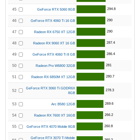
294.8
45
GeForce RTX 5060 8GB
290
46
GeForce RTX 4060 Ti 16 GB
290
47
Radeon RX 6750 XT 12GB
287.4
48
Radeon RX 9060 XT 16 GB
286.4
49
GeForce RTX 4060 Ti 8 GB
281
50
Radeon Pro W6800 32GB
280.7
51
Radeon RX 6850M XT 12GB
GeForce RTX 3060 Ti GDDR6X
278.3
52
8GB
269.6
53
Arc B580 12GB
266.2
54
Radeon RX 7600 XT 16GB
260.8
55
GeForce RTX 4070 Mobile 8GB
GeForce RTX 3070 Ti Mobile
260.2