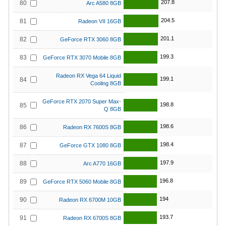
207.8
80
Arc A580 8GB
204.5
81
Radeon VII 16GB
201.1
82
GeForce RTX 3060 8GB
199.3
83
GeForce RTX 3070 Mobile 8GB
Radeon RX Vega 64 Liquid
199.1
84
Cooling 8GB
GeForce RTX 2070 Super Max-
198.8
85
Q 8GB
198.6
86
Radeon RX 7600S 8GB
198.4
87
GeForce GTX 1080 8GB
197.9
88
Arc A770 16GB
196.8
89
GeForce RTX 5060 Mobile 8GB
194
90
Radeon RX 6700M 10GB
193.7
91
Radeon RX 6700S 8GB