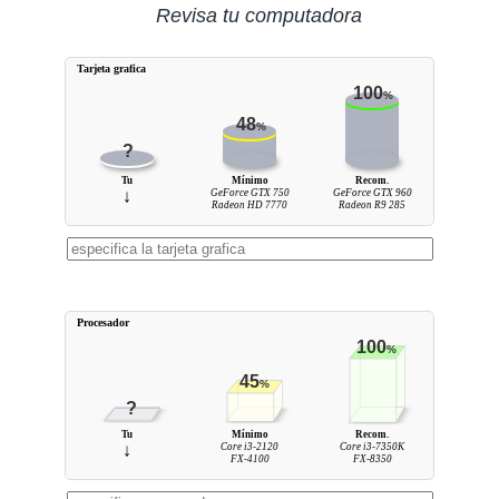
Revisa tu computadora
Tarjeta grafica
100
%
48
%
?
Tu
Mínimo
Recom.
↓
GeForce GTX 750
GeForce GTX 960
Radeon HD 7770
Radeon R9 285
Procesador
100
%
45
%
?
Tu
Mínimo
Recom.
↓
Core i3-2120
Core i3-7350K
FX-4100
FX-8350