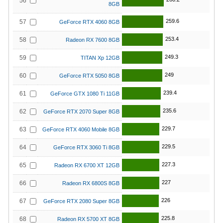
56
8GB
259.6
57
GeForce RTX 4060 8GB
253.4
58
Radeon RX 7600 8GB
249.3
59
TITAN Xp 12GB
249
60
GeForce RTX 5050 8GB
239.4
61
GeForce GTX 1080 Ti 11GB
235.6
62
GeForce RTX 2070 Super 8GB
229.7
63
GeForce RTX 4060 Mobile 8GB
229.5
64
GeForce RTX 3060 Ti 8GB
227.3
65
Radeon RX 6700 XT 12GB
227
66
Radeon RX 6800S 8GB
226
67
GeForce RTX 2080 Super 8GB
225.8
68
Radeon RX 5700 XT 8GB