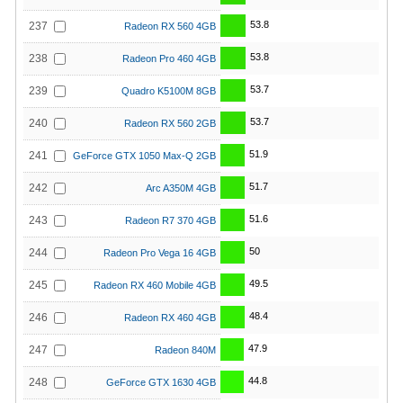
53.8
237
Radeon RX 560 4GB
53.8
238
Radeon Pro 460 4GB
53.7
239
Quadro K5100M 8GB
53.7
240
Radeon RX 560 2GB
51.9
241
GeForce GTX 1050 Max-Q 2GB
51.7
242
Arc A350M 4GB
51.6
243
Radeon R7 370 4GB
50
244
Radeon Pro Vega 16 4GB
49.5
245
Radeon RX 460 Mobile 4GB
48.4
246
Radeon RX 460 4GB
47.9
247
Radeon 840M
44.8
248
GeForce GTX 1630 4GB