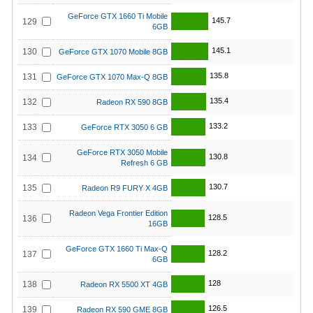
GeForce GTX 1660 Ti Mobile
145.7
129
6GB
145.1
130
GeForce GTX 1070 Mobile 8GB
135.8
131
GeForce GTX 1070 Max-Q 8GB
135.4
132
Radeon RX 590 8GB
133.2
133
GeForce RTX 3050 6 GB
GeForce RTX 3050 Mobile
130.8
134
Refresh 6 GB
130.7
135
Radeon R9 FURY X 4GB
Radeon Vega Frontier Edition
128.5
136
16GB
GeForce GTX 1660 Ti Max-Q
128.2
137
6GB
128
138
Radeon RX 5500 XT 4GB
126.5
139
Radeon RX 590 GME 8GB