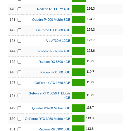
126.3
140
Radeon R9 FURY 4GB
124.7
141
Quadro P4000 Mobile 8GB
124.3
142
GeForce GTX 980 4GB
123.7
143
Arc A730M 12GB
123.6
144
Radeon R9 Nano 4GB
119.9
145
Radeon RX 5500 4GB
119.7
146
Radeon RX 580 8GB
118.9
147
GeForce GTX 1660 6GB
GeForce RTX 3050 Ti Mobile
118.9
148
4GB
115.7
149
Quadro P3200 Mobile 6GB
113.8
150
GeForce RTX 3050 Mobile 4GB
113.6
151
Radeon R9 390X 8GB