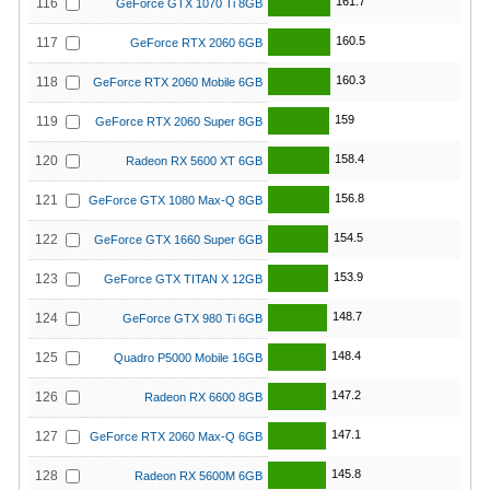
161.7
116
GeForce GTX 1070 Ti 8GB
160.5
117
GeForce RTX 2060 6GB
160.3
118
GeForce RTX 2060 Mobile 6GB
159
119
GeForce RTX 2060 Super 8GB
158.4
120
Radeon RX 5600 XT 6GB
156.8
121
GeForce GTX 1080 Max-Q 8GB
154.5
122
GeForce GTX 1660 Super 6GB
153.9
123
GeForce GTX TITAN X 12GB
148.7
124
GeForce GTX 980 Ti 6GB
148.4
125
Quadro P5000 Mobile 16GB
147.2
126
Radeon RX 6600 8GB
147.1
127
GeForce RTX 2060 Max-Q 6GB
145.8
128
Radeon RX 5600M 6GB