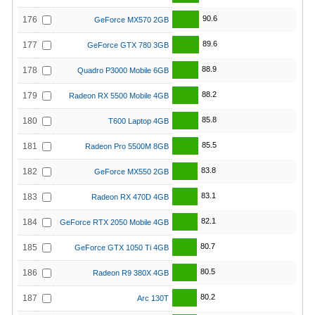
90.6
176
GeForce MX570 2GB
89.6
177
GeForce GTX 780 3GB
88.9
178
Quadro P3000 Mobile 6GB
88.2
179
Radeon RX 5500 Mobile 4GB
85.8
180
T600 Laptop 4GB
85.5
181
Radeon Pro 5500M 8GB
83.8
182
GeForce MX550 2GB
83.1
183
Radeon RX 470D 4GB
82.1
184
GeForce RTX 2050 Mobile 4GB
80.7
185
GeForce GTX 1050 Ti 4GB
80.5
186
Radeon R9 380X 4GB
80.2
187
Arc 130T