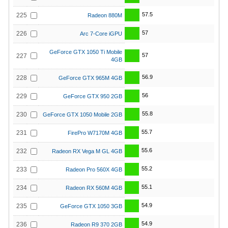
57.5
225
Radeon 880M
57
226
Arc 7-Core iGPU
GeForce GTX 1050 Ti Mobile
57
227
4GB
56.9
228
GeForce GTX 965M 4GB
56
229
GeForce GTX 950 2GB
55.8
230
GeForce GTX 1050 Mobile 2GB
55.7
231
FirePro W7170M 4GB
55.6
232
Radeon RX Vega M GL 4GB
55.2
233
Radeon Pro 560X 4GB
55.1
234
Radeon RX 560M 4GB
54.9
235
GeForce GTX 1050 3GB
54.9
236
Radeon R9 370 2GB