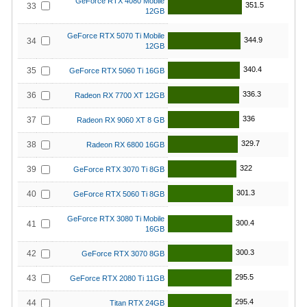
GeForce RTX 4080 Mobile
351.5
33
12GB
GeForce RTX 5070 Ti Mobile
344.9
34
12GB
340.4
35
GeForce RTX 5060 Ti 16GB
336.3
36
Radeon RX 7700 XT 12GB
336
37
Radeon RX 9060 XT 8 GB
329.7
38
Radeon RX 6800 16GB
322
39
GeForce RTX 3070 Ti 8GB
301.3
40
GeForce RTX 5060 Ti 8GB
GeForce RTX 3080 Ti Mobile
300.4
41
16GB
300.3
42
GeForce RTX 3070 8GB
295.5
43
GeForce RTX 2080 Ti 11GB
295.4
44
Titan RTX 24GB