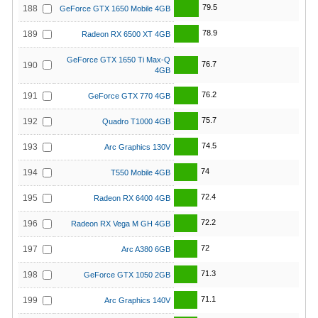
79.5
188
GeForce GTX 1650 Mobile 4GB
78.9
189
Radeon RX 6500 XT 4GB
GeForce GTX 1650 Ti Max-Q
76.7
190
4GB
76.2
191
GeForce GTX 770 4GB
75.7
192
Quadro T1000 4GB
74.5
193
Arc Graphics 130V
74
194
T550 Mobile 4GB
72.4
195
Radeon RX 6400 4GB
72.2
196
Radeon RX Vega M GH 4GB
72
197
Arc A380 6GB
71.3
198
GeForce GTX 1050 2GB
71.1
199
Arc Graphics 140V