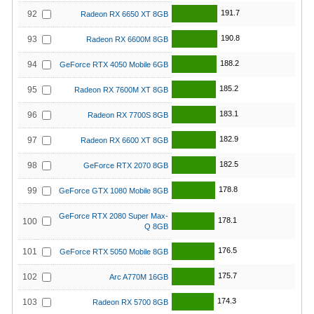
191.7
92
Radeon RX 6650 XT 8GB
190.8
93
Radeon RX 6600M 8GB
188.2
94
GeForce RTX 4050 Mobile 6GB
185.2
95
Radeon RX 7600M XT 8GB
183.1
96
Radeon RX 7700S 8GB
182.9
97
Radeon RX 6600 XT 8GB
182.5
98
GeForce RTX 2070 8GB
178.8
99
GeForce GTX 1080 Mobile 8GB
GeForce RTX 2080 Super Max-
178.1
100
Q 8GB
176.5
101
GeForce RTX 5050 Mobile 8GB
175.7
102
Arc A770M 16GB
174.3
103
Radeon RX 5700 8GB