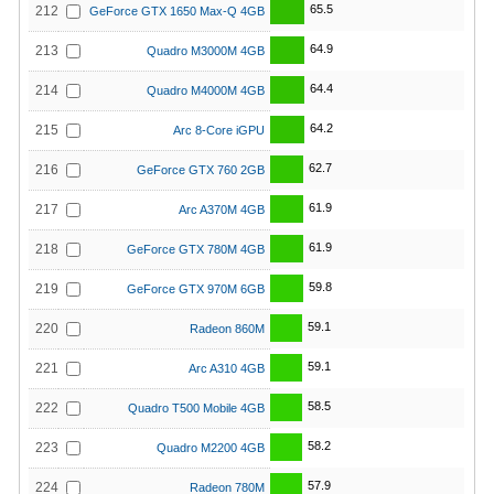
65.5
212
GeForce GTX 1650 Max-Q 4GB
64.9
213
Quadro M3000M 4GB
64.4
214
Quadro M4000M 4GB
64.2
215
Arc 8-Core iGPU
62.7
216
GeForce GTX 760 2GB
61.9
217
Arc A370M 4GB
61.9
218
GeForce GTX 780M 4GB
59.8
219
GeForce GTX 970M 6GB
59.1
220
Radeon 860M
59.1
221
Arc A310 4GB
58.5
222
Quadro T500 Mobile 4GB
58.2
223
Quadro M2200 4GB
57.9
224
Radeon 780M