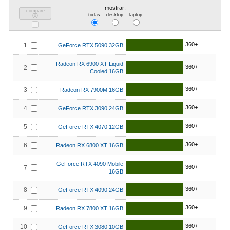
mostrar:
compare
todas
desktop
laptop
(
0
)
360+
1
GeForce RTX 5090 32GB
Radeon RX 6900 XT Liquid
360+
2
Cooled 16GB
360+
3
Radeon RX 7900M 16GB
360+
4
GeForce RTX 3090 24GB
360+
5
GeForce RTX 4070 12GB
360+
6
Radeon RX 6800 XT 16GB
GeForce RTX 4090 Mobile
360+
7
16GB
360+
8
GeForce RTX 4090 24GB
360+
9
Radeon RX 7800 XT 16GB
360+
10
GeForce RTX 3080 10GB