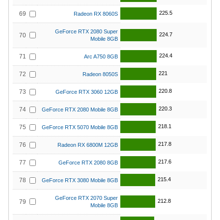
225.5
69
Radeon RX 8060S
GeForce RTX 2080 Super
224.7
70
Mobile 8GB
224.4
71
Arc A750 8GB
221
72
Radeon 8050S
220.8
73
GeForce RTX 3060 12GB
220.3
74
GeForce RTX 2080 Mobile 8GB
218.1
75
GeForce RTX 5070 Mobile 8GB
217.8
76
Radeon RX 6800M 12GB
217.6
77
GeForce RTX 2080 8GB
215.4
78
GeForce RTX 3080 Mobile 8GB
GeForce RTX 2070 Super
212.8
79
Mobile 8GB