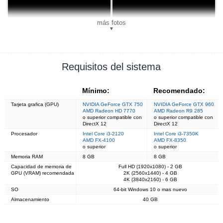
más fotos
▼
Requisitos del sistema
Mínimo:
Recomendado:
Tarjeta grafica (GPU)
NVIDIA GeForce GTX 750
NVIDIA GeForce GTX 960
AMD Radeon HD 7770
AMD Radeon R9 285
o superior compatible con
o superior compatible con
DirectX 12
DirectX 12
Procesador
Intel Core i3-2120
Intel Core i3-7350K
AMD FX-4100
AMD FX-8350
o superior
o superior
Memoria RAM
8 GB
8 GB
Capacidad de memoria de
Full HD (1920x1080) - 2 GB
GPU (VRAM) recomendada
2K (2560x1440) - 4 GB
4K (3840x2160) - 6 GB
SO
64-bit Windows 10 o mas nuevo
Almacenamiento
40 GB