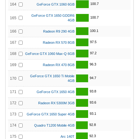
100.7
164
GeForce GTX 1060 6GB
GeForce GTX 1650 GDDR6
100.7
165
4GB
100.1
166
Radeon R9 290 4GB
97.5
167
Radeon RX 570 8GB
97.2
168
GeForce GTX 1060 Max-Q 6GB
96.3
169
Radeon RX 470 8GB
GeForce GTX 1650 Ti Mobile
94.7
170
4GB
93.8
171
GeForce GTX 1650 4GB
93.6
172
Radeon RX 5300M 3GB
93.1
173
GeForce GTX 1650 Super 4GB
92.8
174
Quadro T1200 Mobile 4GB
92.3
175
Arc 140T