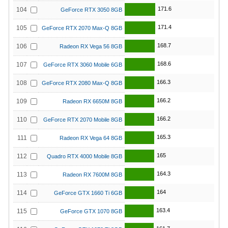
171.6
104
GeForce RTX 3050 8GB
171.4
105
GeForce RTX 2070 Max-Q 8GB
168.7
106
Radeon RX Vega 56 8GB
168.6
107
GeForce RTX 3060 Mobile 6GB
166.3
108
GeForce RTX 2080 Max-Q 8GB
166.2
109
Radeon RX 6650M 8GB
166.2
110
GeForce RTX 2070 Mobile 8GB
165.3
111
Radeon RX Vega 64 8GB
165
112
Quadro RTX 4000 Mobile 8GB
164.3
113
Radeon RX 7600M 8GB
164
114
GeForce GTX 1660 Ti 6GB
163.4
115
GeForce GTX 1070 8GB