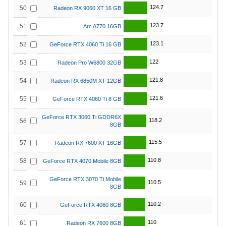
124.7
50
Radeon RX 9060 XT 16 GB
123.7
51
Arc A770 16GB
123.1
52
GeForce RTX 4060 Ti 16 GB
122
53
Radeon Pro W6800 32GB
121.8
54
Radeon RX 6850M XT 12GB
121.6
55
GeForce RTX 4060 Ti 8 GB
GeForce RTX 3060 Ti GDDR6X
118.2
56
8GB
115.5
57
Radeon RX 7600 XT 16GB
110.8
58
GeForce RTX 4070 Mobile 8GB
GeForce RTX 3070 Ti Mobile
110.5
59
8GB
110.2
60
GeForce RTX 4060 8GB
110
61
Radeon RX 7600 8GB