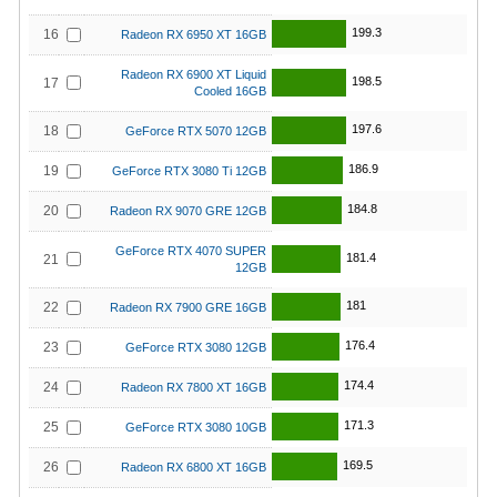
199.3
16
Radeon RX 6950 XT 16GB
Radeon RX 6900 XT Liquid
198.5
17
Cooled 16GB
197.6
18
GeForce RTX 5070 12GB
186.9
19
GeForce RTX 3080 Ti 12GB
184.8
20
Radeon RX 9070 GRE 12GB
GeForce RTX 4070 SUPER
181.4
21
12GB
181
22
Radeon RX 7900 GRE 16GB
176.4
23
GeForce RTX 3080 12GB
174.4
24
Radeon RX 7800 XT 16GB
171.3
25
GeForce RTX 3080 10GB
169.5
26
Radeon RX 6800 XT 16GB