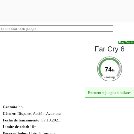
Ray Traci
Far Cry 6
74
%
ranking
Encuentra juegos similares
Gratuito:
no
Género:
Disparos, Acción, Aventura
Fecha de lanzamiento:
07.10.2021
Limite de edad:
18+
Desarrollador:
Ubisoft Toronto