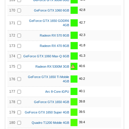
169
GeForce GTX 980M 8GB
42.8
170
GeForce GTX 1060 6GB
GeForce GTX 1650 GDDR6
42.7
171
4GB
42.3
172
Radeon RX 570 8GB
41.8
173
Radeon RX 470 8GB
41.3
174
GeForce GTX 1060 Max-Q 6GB
40.6
175
Radeon RX 5300M 3GB
GeForce GTX 1650 Ti Mobile
40.2
176
4GB
40.1
177
Arc 8-Core iGPU
39.8
178
GeForce GTX 1650 4GB
39.5
179
GeForce GTX 1650 Super 4GB
39.4
180
Quadro T1200 Mobile 4GB