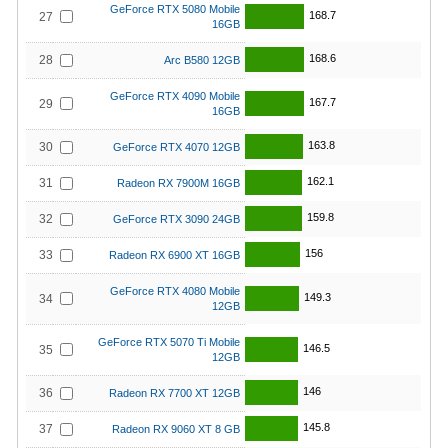
GeForce RTX 5080 Mobile
168.7
27
16GB
168.6
28
Arc B580 12GB
GeForce RTX 4090 Mobile
167.7
29
16GB
163.8
30
GeForce RTX 4070 12GB
162.1
31
Radeon RX 7900M 16GB
159.8
32
GeForce RTX 3090 24GB
156
33
Radeon RX 6900 XT 16GB
GeForce RTX 4080 Mobile
149.3
34
12GB
GeForce RTX 5070 Ti Mobile
146.5
35
12GB
146
36
Radeon RX 7700 XT 12GB
145.8
37
Radeon RX 9060 XT 8 GB