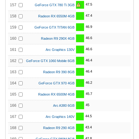
47.5
157
GeForce GTX 780 Ti 3GB
47.4
158
Radeon RX 6550M 4GB
46.9
159
GeForce GTX TITAN 6GB
46.6
160
Radeon R9 290X 4GB
46.6
161
Arc Graphics 130V
46.4
162
GeForce GTX 1060 Mobile 6GB
46.4
163
Radeon R9 390 8GB
46.2
164
GeForce GTX 970 4GB
45.7
165
Radeon RX 6500M 4GB
45
166
Arc A380 6GB
44.5
167
Arc Graphics 140V
43.4
168
Radeon R9 290 4GB
42.8