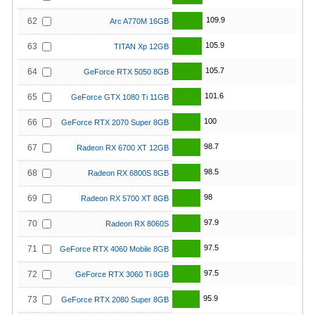
109.9
62
Arc A770M 16GB
105.9
63
TITAN Xp 12GB
105.7
64
GeForce RTX 5050 8GB
101.6
65
GeForce GTX 1080 Ti 11GB
100
66
GeForce RTX 2070 Super 8GB
98.7
67
Radeon RX 6700 XT 12GB
98.5
68
Radeon RX 6800S 8GB
98
69
Radeon RX 5700 XT 8GB
97.9
70
Radeon RX 8060S
97.5
71
GeForce RTX 4060 Mobile 8GB
97.5
72
GeForce RTX 3060 Ti 8GB
95.9
73
GeForce RTX 2080 Super 8GB