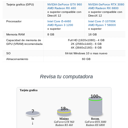
Tarjeta grafica (GPU)
NVIDIA GeForce GTX 960
NVIDIA GeForce RTX 3080
AMD Radeon RX 460
AMD Radeon RX 6800
o superior compatible con
o superior compatible con
DirectX 12
DirectX 12
Procesador
Intel Core i5-4460
Intel Core i7-10700K
AMD Ryzen 3 1200
AMD Ryzen 7 5800X
o superior
o superior
Memoria RAM
8 GB
16 GB
Capacidad de memoria de
Full HD (1920x1080) - 4 GB
GPU (VRAM) recomendada
2K (2560x1440) - 6 GB
4K (3840x2160) - 8 GB
SO
64-bit Windows 10 o mas nuevo
Almacenamiento
60 GB
Revisa tu computadora
Tarjeta grafica
100
%
18
%
?
Tu
Mínimo
Recom.
↓
GeForce GTX 960
GeForce RTX 3080
Radeon RX 460
Radeon RX 6800