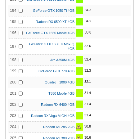
34.3
194
GeForce GTX 1050 Ti 4GB
34.2
195
Radeon RX 6500 XT 4GB
33.8
196
GeForce GTX 1650 Mobile 4GB
GeForce GTX 1650 Ti Max-Q
32.6
197
4GB
32.4
198
Arc A350M 4GB
32.3
199
GeForce GTX 770 4GB
32.1
200
Quadro T1000 4GB
31.4
201
T550 Mobile 4GB
31.4
202
Radeon RX 6400 4GB
31.4
203
Radeon RX Vega M GH 4GB
30.8
204
Radeon R9 285 2GB
30.6
205
Radeon R9 380 2GB