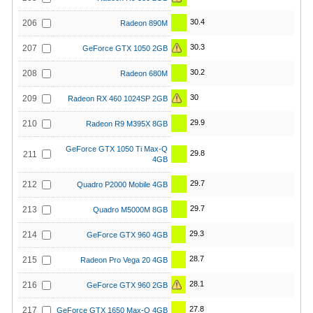
30.4
206
Radeon 890M
30.3
207
GeForce GTX 1050 2GB
30.2
208
Radeon 680M
30
209
Radeon RX 460 1024SP 2GB
29.9
210
Radeon R9 M395X 8GB
GeForce GTX 1050 Ti Max-Q
29.8
211
4GB
29.7
212
Quadro P2000 Mobile 4GB
29.7
213
Quadro M5000M 8GB
29.3
214
GeForce GTX 960 4GB
28.7
215
Radeon Pro Vega 20 4GB
28.1
216
GeForce GTX 960 2GB
27.8
217
GeForce GTX 1650 Max-Q 4GB