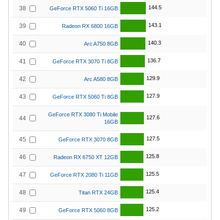
144.5
38
GeForce RTX 5060 Ti 16GB
143.1
39
Radeon RX 6800 16GB
140.3
40
Arc A750 8GB
136.7
41
GeForce RTX 3070 Ti 8GB
129.9
42
Arc A580 8GB
127.9
43
GeForce RTX 5060 Ti 8GB
GeForce RTX 3080 Ti Mobile
127.6
44
16GB
127.5
45
GeForce RTX 3070 8GB
125.8
46
Radeon RX 6750 XT 12GB
125.5
47
GeForce RTX 2080 Ti 11GB
125.4
48
Titan RTX 24GB
125.2
49
GeForce RTX 5060 8GB