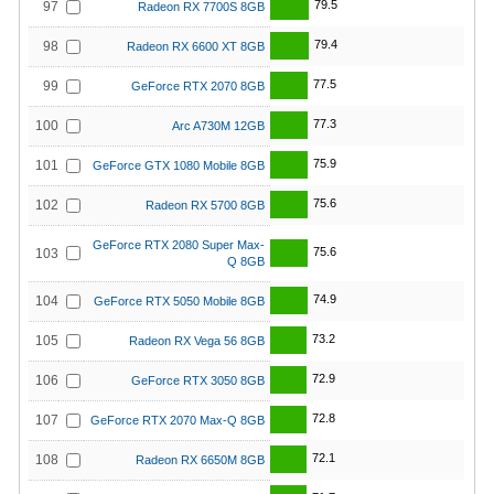
79.5
97
Radeon RX 7700S 8GB
79.4
98
Radeon RX 6600 XT 8GB
77.5
99
GeForce RTX 2070 8GB
77.3
100
Arc A730M 12GB
75.9
101
GeForce GTX 1080 Mobile 8GB
75.6
102
Radeon RX 5700 8GB
GeForce RTX 2080 Super Max-
75.6
103
Q 8GB
74.9
104
GeForce RTX 5050 Mobile 8GB
73.2
105
Radeon RX Vega 56 8GB
72.9
106
GeForce RTX 3050 8GB
72.8
107
GeForce RTX 2070 Max-Q 8GB
72.1
108
Radeon RX 6650M 8GB