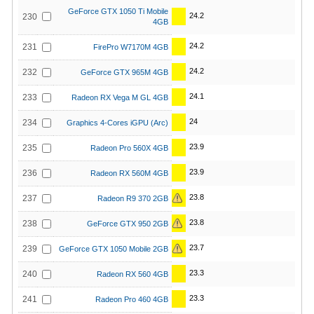
GeForce GTX 1050 Ti Mobile
24.2
230
4GB
24.2
231
FirePro W7170M 4GB
24.2
232
GeForce GTX 965M 4GB
24.1
233
Radeon RX Vega M GL 4GB
24
234
Graphics 4-Cores iGPU (Arc)
23.9
235
Radeon Pro 560X 4GB
23.9
236
Radeon RX 560M 4GB
23.8
237
Radeon R9 370 2GB
23.8
238
GeForce GTX 950 2GB
23.7
239
GeForce GTX 1050 Mobile 2GB
23.3
240
Radeon RX 560 4GB
23.3
241
Radeon Pro 460 4GB