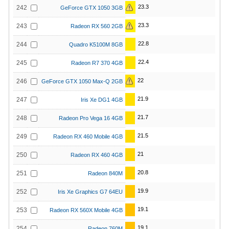
23.3
242
GeForce GTX 1050 3GB
23.3
243
Radeon RX 560 2GB
22.8
244
Quadro K5100M 8GB
22.4
245
Radeon R7 370 4GB
22
246
GeForce GTX 1050 Max-Q 2GB
21.9
247
Iris Xe DG1 4GB
21.7
248
Radeon Pro Vega 16 4GB
21.5
249
Radeon RX 460 Mobile 4GB
21
250
Radeon RX 460 4GB
20.8
251
Radeon 840M
19.9
252
Iris Xe Graphics G7 64EU
19.1
253
Radeon RX 560X Mobile 4GB
19.1
254
Radeon 760M