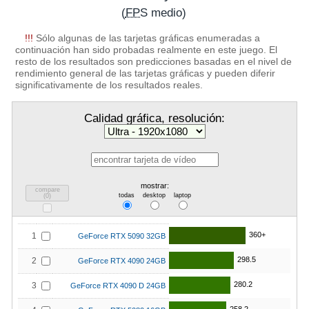
(
FPS
medio)
!!!
Sólo algunas de las tarjetas gráficas enumeradas a
continuación han sido probadas realmente en este juego. El
resto de los resultados son predicciones basadas en el nivel de
rendimiento general de las tarjetas gráficas y pueden diferir
significativamente de los resultados reales.
Calidad gráfica, resolución:
mostrar:
compare
todas
desktop
laptop
(
0
)
360+
1
GeForce RTX 5090 32GB
298.5
2
GeForce RTX 4090 24GB
280.2
3
GeForce RTX 4090 D 24GB