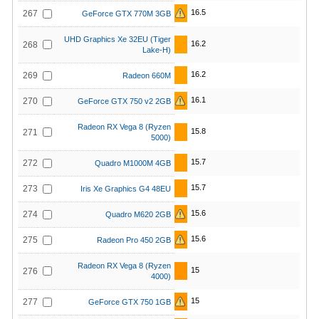
16.5
267
GeForce GTX 770M 3GB
UHD Graphics Xe 32EU (Tiger
16.2
268
Lake-H)
16.2
269
Radeon 660M
16.1
270
GeForce GTX 750 v2 2GB
Radeon RX Vega 8 (Ryzen
15.8
271
5000)
15.7
272
Quadro M1000M 4GB
15.7
273
Iris Xe Graphics G4 48EU
15.6
274
Quadro M620 2GB
15.6
275
Radeon Pro 450 2GB
Radeon RX Vega 8 (Ryzen
15
276
4000)
15
277
GeForce GTX 750 1GB