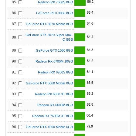
86.2
85
Radeon RX 7600S 8GB
85.4
86
GeForce RTX 3060 8GB
84.6
87
GeForce RTX 3070 Mobile 8GB
GeForce RTX 2070 Super Max-
84.4
88
Q 8GB
84.3
89
GeForce GTX 1080 8GB
84.2
90
Radeon RX 6700M 10GB
84.1
91
Radeon RX 6700S 8GB
83.5
92
GeForce RTX 5060 Mobile 8GB
83.2
93
Radeon RX 6650 XT 8GB
82.8
94
Radeon RX 6600M 8GB
80.4
95
Radeon RX 7600M XT 8GB
79.9
96
GeForce RTX 4050 Mobile 6GB