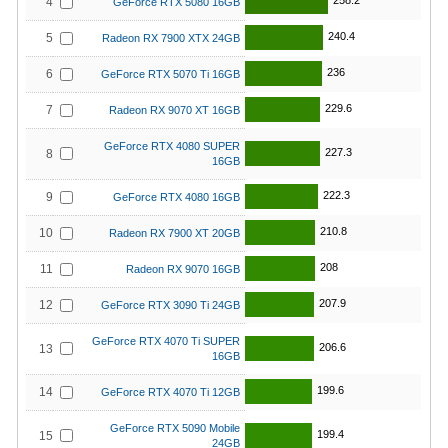
258.2
4
GeForce RTX 5080 16GB
240.4
5
Radeon RX 7900 XTX 24GB
236
6
GeForce RTX 5070 Ti 16GB
229.6
7
Radeon RX 9070 XT 16GB
GeForce RTX 4080 SUPER
227.3
8
16GB
222.3
9
GeForce RTX 4080 16GB
210.8
10
Radeon RX 7900 XT 20GB
208
11
Radeon RX 9070 16GB
207.9
12
GeForce RTX 3090 Ti 24GB
GeForce RTX 4070 Ti SUPER
206.6
13
16GB
199.6
14
GeForce RTX 4070 Ti 12GB
GeForce RTX 5090 Mobile
199.4
15
24GB