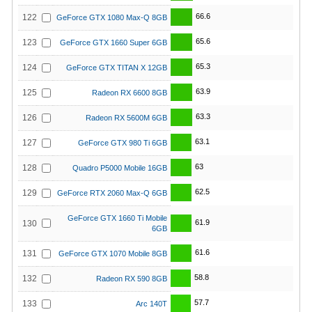
66.6
122
GeForce GTX 1080 Max-Q 8GB
65.6
123
GeForce GTX 1660 Super 6GB
65.3
124
GeForce GTX TITAN X 12GB
63.9
125
Radeon RX 6600 8GB
63.3
126
Radeon RX 5600M 6GB
63.1
127
GeForce GTX 980 Ti 6GB
63
128
Quadro P5000 Mobile 16GB
62.5
129
GeForce RTX 2060 Max-Q 6GB
GeForce GTX 1660 Ti Mobile
61.9
130
6GB
61.6
131
GeForce GTX 1070 Mobile 8GB
58.8
132
Radeon RX 590 8GB
57.7
133
Arc 140T