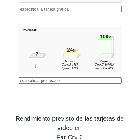
Procesador
100
%
24
%
?
Tu
Mínimo
Recom.
↓
Core i5-4460
Core i7-10700K
Ryzen 3 1200
Ryzen 7 5800X
Rendimiento previsto de las tarjetas de
vídeo en
Far Cry 6