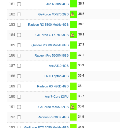
38.7
181
Arc A370M 4GB
38.5
182
GeForce MX570 2GB
38.3
183
Radeon RX 5500 Mobile 4GB
38.1
184
GeForce GTX 780 3GB
37.7
185
Quadro P3000 Mobile 6GB
37.1
186
Radeon Pro 5500M 8GB
36.9
187
Arc A310 4GB
36.4
188
T600 Laptop 4GB
36
189
Radeon RX 470D 4GB
35.7
190
Arc 7-Core iGPU
35.6
191
GeForce MX550 2GB
34.9
192
Radeon R9 380X 4GB
34.9
193
GeForce RTX 2050 Mobile 4GB