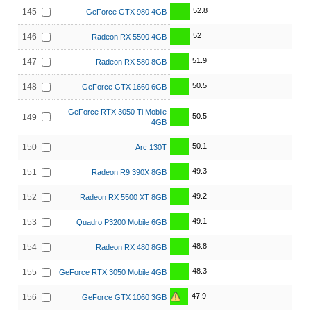
52.8
145
GeForce GTX 980 4GB
52
146
Radeon RX 5500 4GB
51.9
147
Radeon RX 580 8GB
50.5
148
GeForce GTX 1660 6GB
GeForce RTX 3050 Ti Mobile
50.5
149
4GB
50.1
150
Arc 130T
49.3
151
Radeon R9 390X 8GB
49.2
152
Radeon RX 5500 XT 8GB
49.1
153
Quadro P3200 Mobile 6GB
48.8
154
Radeon RX 480 8GB
48.3
155
GeForce RTX 3050 Mobile 4GB
47.9
156
GeForce GTX 1060 3GB