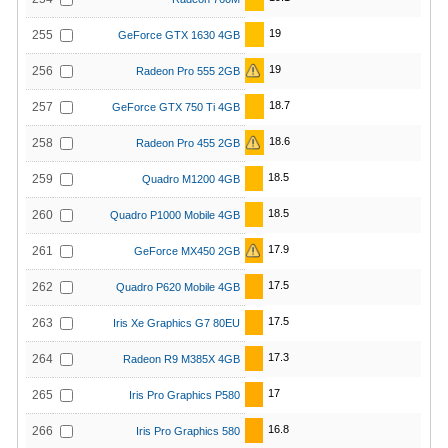
19
255
GeForce GTX 1630 4GB
19
256
Radeon Pro 555 2GB
18.7
257
GeForce GTX 750 Ti 4GB
18.6
258
Radeon Pro 455 2GB
18.5
259
Quadro M1200 4GB
18.5
260
Quadro P1000 Mobile 4GB
17.9
261
GeForce MX450 2GB
17.5
262
Quadro P620 Mobile 4GB
17.5
263
Iris Xe Graphics G7 80EU
17.3
264
Radeon R9 M385X 4GB
17
265
Iris Pro Graphics P580
16.8
266
Iris Pro Graphics 580