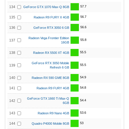
57.7
134
GeForce GTX 1070 Max-Q 8GB
56.7
135
Radeon R9 FURY X 4GB
56.6
136
GeForce RTX 3050 6 GB
Radeon Vega Frontier Edition
55.8
137
16GB
55.5
138
Radeon RX 5500 XT 4GB
GeForce RTX 3050 Mobile
55.5
139
Refresh 6 GB
54.9
140
Radeon RX 590 GME 8GB
54.8
141
Radeon R9 FURY 4GB
GeForce GTX 1660 Ti Max-Q
54.4
142
6GB
53.6
143
Radeon R9 Nano 4GB
53
144
Quadro P4000 Mobile 8GB