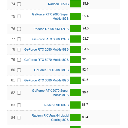
95.9
74
Radeon 8050S
GeForce RTX 2080 Super
95.4
75
Mobile 8GB
94.5
76
Radeon RX 6800M 12GB
93.7
77
GeForce RTX 3060 12GB
93.5
78
GeForce RTX 2080 Mobile 8GB
92.6
79
GeForce RTX 5070 Mobile 8GB
92.4
80
GeForce RTX 2080 8GB
91.5
81
GeForce RTX 3080 Mobile 8GB
GeForce RTX 2070 Super
90.4
82
Mobile 8GB
88.7
83
Radeon VII 16GB
Radeon RX Vega 64 Liquid
86.4
84
Cooling 8GB