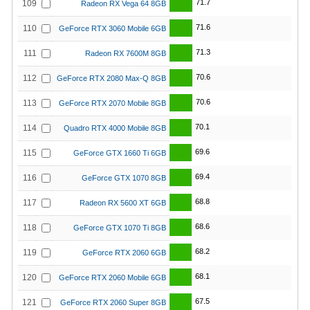
71.7
109
Radeon RX Vega 64 8GB
71.6
110
GeForce RTX 3060 Mobile 6GB
71.3
111
Radeon RX 7600M 8GB
70.6
112
GeForce RTX 2080 Max-Q 8GB
70.6
113
GeForce RTX 2070 Mobile 8GB
70.1
114
Quadro RTX 4000 Mobile 8GB
69.6
115
GeForce GTX 1660 Ti 6GB
69.4
116
GeForce GTX 1070 8GB
68.8
117
Radeon RX 5600 XT 6GB
68.6
118
GeForce GTX 1070 Ti 8GB
68.2
119
GeForce RTX 2060 6GB
68.1
120
GeForce RTX 2060 Mobile 6GB
67.5
121
GeForce RTX 2060 Super 8GB