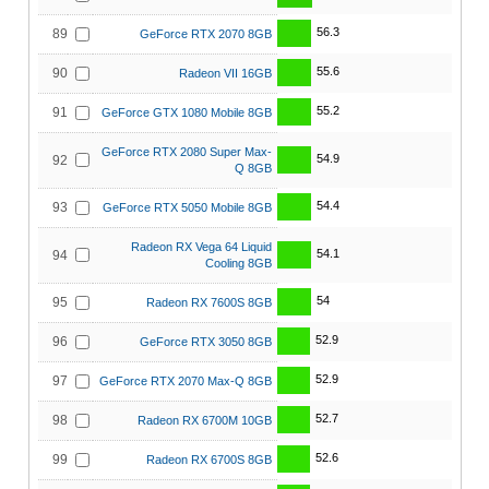
56.3
89
GeForce RTX 2070 8GB
55.6
90
Radeon VII 16GB
55.2
91
GeForce GTX 1080 Mobile 8GB
GeForce RTX 2080 Super Max-
54.9
92
Q 8GB
54.4
93
GeForce RTX 5050 Mobile 8GB
Radeon RX Vega 64 Liquid
54.1
94
Cooling 8GB
54
95
Radeon RX 7600S 8GB
52.9
96
GeForce RTX 3050 8GB
52.9
97
GeForce RTX 2070 Max-Q 8GB
52.7
98
Radeon RX 6700M 10GB
52.6
99
Radeon RX 6700S 8GB