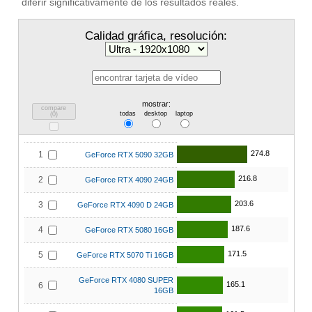
diferir significativamente de los resultados reales.
Calidad gráfica, resolución:
mostrar:
compare
todas
desktop
laptop
(
0
)
274.8
1
GeForce RTX 5090 32GB
216.8
2
GeForce RTX 4090 24GB
203.6
3
GeForce RTX 4090 D 24GB
187.6
4
GeForce RTX 5080 16GB
171.5
5
GeForce RTX 5070 Ti 16GB
GeForce RTX 4080 SUPER
165.1
6
16GB