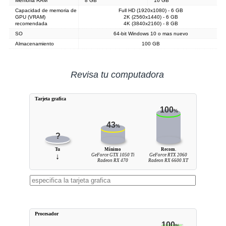
Memoria RAM
8 GB
16 GB
Capacidad de memoria de
Full HD (1920x1080) - 6 GB
GPU (VRAM)
2K (2560x1440) - 6 GB
recomendada
4K (3840x2160) - 8 GB
SO
64-bit Windows 10 o mas nuevo
Almacenamiento
100 GB
Revisa tu computadora
Tarjeta grafica
100
%
43
%
?
Tu
Mínimo
Recom.
↓
GeForce GTX 1050 Ti
GeForce RTX 2060
Radeon RX 470
Radeon RX 6600 XT
Procesador
100
%