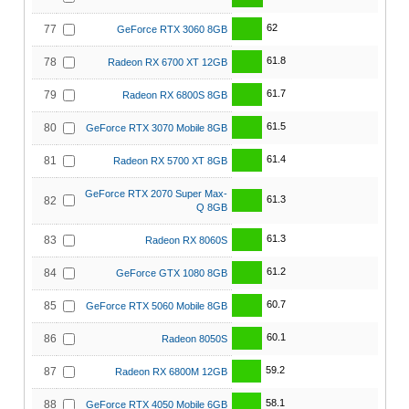
62
77
GeForce RTX 3060 8GB
61.8
78
Radeon RX 6700 XT 12GB
61.7
79
Radeon RX 6800S 8GB
61.5
80
GeForce RTX 3070 Mobile 8GB
61.4
81
Radeon RX 5700 XT 8GB
GeForce RTX 2070 Super Max-
61.3
82
Q 8GB
61.3
83
Radeon RX 8060S
61.2
84
GeForce GTX 1080 8GB
60.7
85
GeForce RTX 5060 Mobile 8GB
60.1
86
Radeon 8050S
59.2
87
Radeon RX 6800M 12GB
58.1
88
GeForce RTX 4050 Mobile 6GB