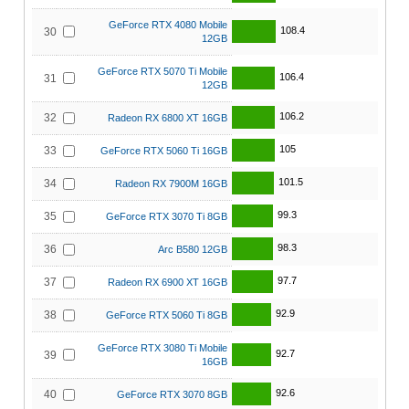
GeForce RTX 4080 Mobile
108.4
30
12GB
GeForce RTX 5070 Ti Mobile
106.4
31
12GB
106.2
32
Radeon RX 6800 XT 16GB
105
33
GeForce RTX 5060 Ti 16GB
101.5
34
Radeon RX 7900M 16GB
99.3
35
GeForce RTX 3070 Ti 8GB
98.3
36
Arc B580 12GB
97.7
37
Radeon RX 6900 XT 16GB
92.9
38
GeForce RTX 5060 Ti 8GB
GeForce RTX 3080 Ti Mobile
92.7
39
16GB
92.6
40
GeForce RTX 3070 8GB