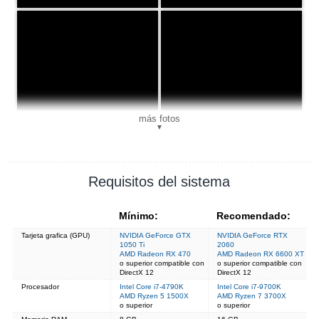
más fotos
▼
Requisitos del sistema
Mínimo:
Recomendado:
Tarjeta grafica (GPU)
NVIDIA GeForce GTX
NVIDIA GeForce RTX
1050 Ti
2060
AMD Radeon RX 470
AMD Radeon RX 6600 XT
o superior compatible con
o superior compatible con
DirectX 12
DirectX 12
Procesador
Intel Core i7-4790K
Intel Core i7-9700K
AMD Ryzen 5 1500X
AMD Ryzen 7 3700X
o superior
o superior