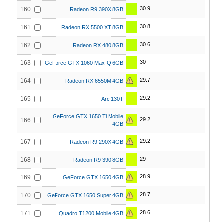
30.9
160
Radeon R9 390X 8GB
30.8
161
Radeon RX 5500 XT 8GB
30.6
162
Radeon RX 480 8GB
30
163
GeForce GTX 1060 Max-Q 6GB
29.7
164
Radeon RX 6550M 4GB
29.2
165
Arc 130T
GeForce GTX 1650 Ti Mobile
29.2
166
4GB
29.2
167
Radeon R9 290X 4GB
29
168
Radeon R9 390 8GB
28.9
169
GeForce GTX 1650 4GB
28.7
170
GeForce GTX 1650 Super 4GB
28.6
171
Quadro T1200 Mobile 4GB