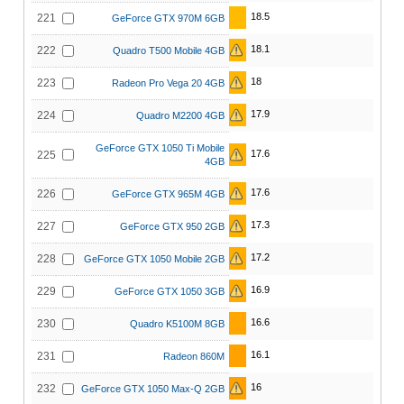
18.5
221
GeForce GTX 970M 6GB
18.1
222
Quadro T500 Mobile 4GB
18
223
Radeon Pro Vega 20 4GB
17.9
224
Quadro M2200 4GB
GeForce GTX 1050 Ti Mobile
17.6
225
4GB
17.6
226
GeForce GTX 965M 4GB
17.3
227
GeForce GTX 950 2GB
17.2
228
GeForce GTX 1050 Mobile 2GB
16.9
229
GeForce GTX 1050 3GB
16.6
230
Quadro K5100M 8GB
16.1
231
Radeon 860M
16
232
GeForce GTX 1050 Max-Q 2GB