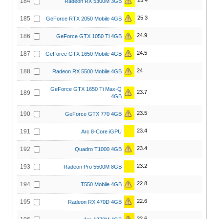
25.4
184
Radeon RX 5300M 3GB
25.3
185
GeForce RTX 2050 Mobile 4GB
24.9
186
GeForce GTX 1050 Ti 4GB
24.5
187
GeForce GTX 1650 Mobile 4GB
24
188
Radeon RX 5500 Mobile 4GB
GeForce GTX 1650 Ti Max-Q
23.7
189
4GB
23.5
190
GeForce GTX 770 4GB
23.4
191
Arc 8-Core iGPU
23.4
192
Quadro T1000 4GB
23.2
193
Radeon Pro 5500M 8GB
22.8
194
T550 Mobile 4GB
22.6
195
Radeon RX 470D 4GB
22.6