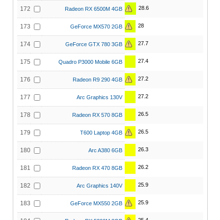
28.6
172
Radeon RX 6500M 4GB
28
173
GeForce MX570 2GB
27.7
174
GeForce GTX 780 3GB
27.4
175
Quadro P3000 Mobile 6GB
27.2
176
Radeon R9 290 4GB
27.2
177
Arc Graphics 130V
26.5
178
Radeon RX 570 8GB
26.5
179
T600 Laptop 4GB
26.3
180
Arc A380 6GB
26.2
181
Radeon RX 470 8GB
25.9
182
Arc Graphics 140V
25.9
183
GeForce MX550 2GB