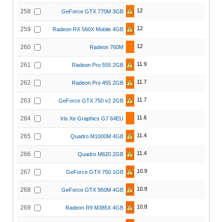
12
258
GeForce GTX 770M 3GB
12
259
Radeon RX 560X Mobile 4GB
12
260
Radeon 760M
11.9
261
Radeon Pro 555 2GB
11.7
262
Radeon Pro 455 2GB
11.7
263
GeForce GTX 750 v2 2GB
11.6
264
Iris Xe Graphics G7 64EU
11.4
265
Quadro M1000M 4GB
11.4
266
Quadro M620 2GB
10.9
267
GeForce GTX 750 1GB
10.9
268
GeForce GTX 950M 4GB
10.8
269
Radeon R9 M385X 4GB