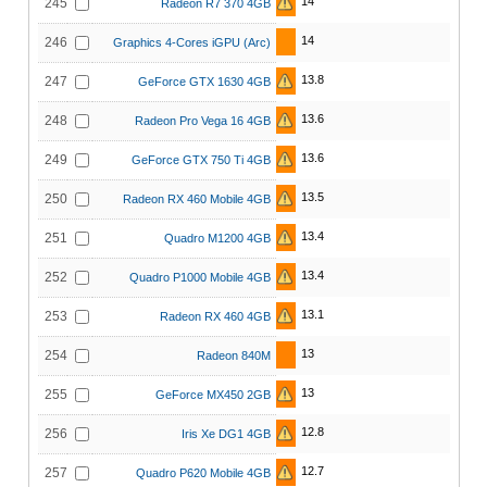
14
245
Radeon R7 370 4GB
14
246
Graphics 4-Cores iGPU (Arc)
13.8
247
GeForce GTX 1630 4GB
13.6
248
Radeon Pro Vega 16 4GB
13.6
249
GeForce GTX 750 Ti 4GB
13.5
250
Radeon RX 460 Mobile 4GB
13.4
251
Quadro M1200 4GB
13.4
252
Quadro P1000 Mobile 4GB
13.1
253
Radeon RX 460 4GB
13
254
Radeon 840M
13
255
GeForce MX450 2GB
12.8
256
Iris Xe DG1 4GB
12.7
257
Quadro P620 Mobile 4GB