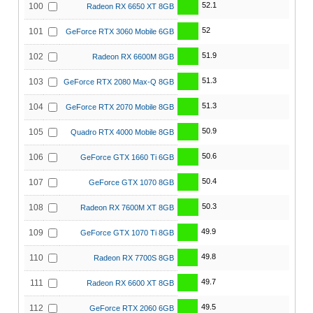
52.1
100
Radeon RX 6650 XT 8GB
52
101
GeForce RTX 3060 Mobile 6GB
51.9
102
Radeon RX 6600M 8GB
51.3
103
GeForce RTX 2080 Max-Q 8GB
51.3
104
GeForce RTX 2070 Mobile 8GB
50.9
105
Quadro RTX 4000 Mobile 8GB
50.6
106
GeForce GTX 1660 Ti 6GB
50.4
107
GeForce GTX 1070 8GB
50.3
108
Radeon RX 7600M XT 8GB
49.9
109
GeForce GTX 1070 Ti 8GB
49.8
110
Radeon RX 7700S 8GB
49.7
111
Radeon RX 6600 XT 8GB
49.5
112
GeForce RTX 2060 6GB