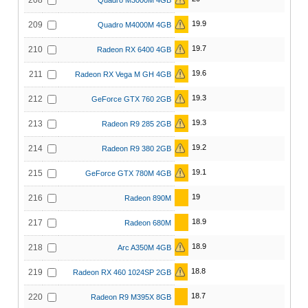
208
Quadro M3000M 4GB
19.9
209
Quadro M4000M 4GB
19.7
210
Radeon RX 6400 4GB
19.6
211
Radeon RX Vega M GH 4GB
19.3
212
GeForce GTX 760 2GB
19.3
213
Radeon R9 285 2GB
19.2
214
Radeon R9 380 2GB
19.1
215
GeForce GTX 780M 4GB
19
216
Radeon 890M
18.9
217
Radeon 680M
18.9
218
Arc A350M 4GB
18.8
219
Radeon RX 460 1024SP 2GB
18.7
220
Radeon R9 M395X 8GB