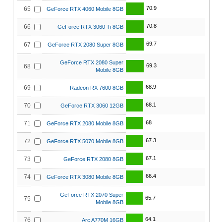
70.9
65
GeForce RTX 4060 Mobile 8GB
70.8
66
GeForce RTX 3060 Ti 8GB
69.7
67
GeForce RTX 2080 Super 8GB
GeForce RTX 2080 Super
69.3
68
Mobile 8GB
68.9
69
Radeon RX 7600 8GB
68.1
70
GeForce RTX 3060 12GB
68
71
GeForce RTX 2080 Mobile 8GB
67.3
72
GeForce RTX 5070 Mobile 8GB
67.1
73
GeForce RTX 2080 8GB
66.4
74
GeForce RTX 3080 Mobile 8GB
GeForce RTX 2070 Super
65.7
75
Mobile 8GB
64.1
76
Arc A770M 16GB