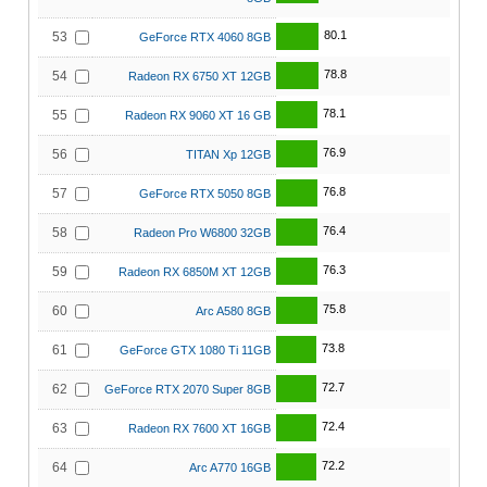
80.1
53
GeForce RTX 4060 8GB
78.8
54
Radeon RX 6750 XT 12GB
78.1
55
Radeon RX 9060 XT 16 GB
76.9
56
TITAN Xp 12GB
76.8
57
GeForce RTX 5050 8GB
76.4
58
Radeon Pro W6800 32GB
76.3
59
Radeon RX 6850M XT 12GB
75.8
60
Arc A580 8GB
73.8
61
GeForce GTX 1080 Ti 11GB
72.7
62
GeForce RTX 2070 Super 8GB
72.4
63
Radeon RX 7600 XT 16GB
72.2
64
Arc A770 16GB