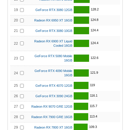
128.2
19
GeForce RTX 3080 12GB
124.8
20
Radeon RX 6950 XT 16GB
124.4
21
GeForce RTX 3080 10GB
Radeon RX 6900 XT Liquid
124.4
22
Cooled 16GB
GeForce RTX 5080 Mobile
122.6
23
16GB
GeForce RTX 4090 Mobile
121.9
24
16GB
119
25
GeForce RTX 4070 12GB
116.1
26
GeForce RTX 3090 24GB
115.7
27
Radeon RX 9070 GRE 12GB
113.4
28
Radeon RX 7900 GRE 16GB
109.3
29
Radeon RX 7800 XT 16GB