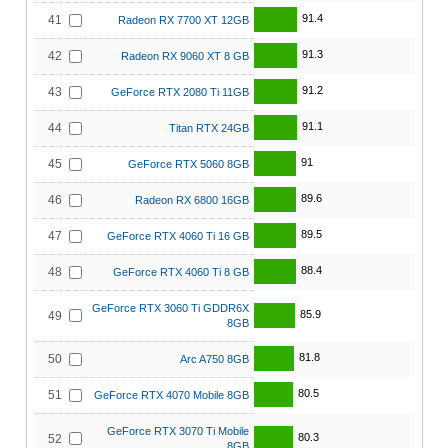
91.4
41
Radeon RX 7700 XT 12GB
91.3
42
Radeon RX 9060 XT 8 GB
91.2
43
GeForce RTX 2080 Ti 11GB
91.1
44
Titan RTX 24GB
91
45
GeForce RTX 5060 8GB
89.6
46
Radeon RX 6800 16GB
89.5
47
GeForce RTX 4060 Ti 16 GB
88.4
48
GeForce RTX 4060 Ti 8 GB
GeForce RTX 3060 Ti GDDR6X
85.9
49
8GB
81.8
50
Arc A750 8GB
80.5
51
GeForce RTX 4070 Mobile 8GB
GeForce RTX 3070 Ti Mobile
80.3
52
8GB