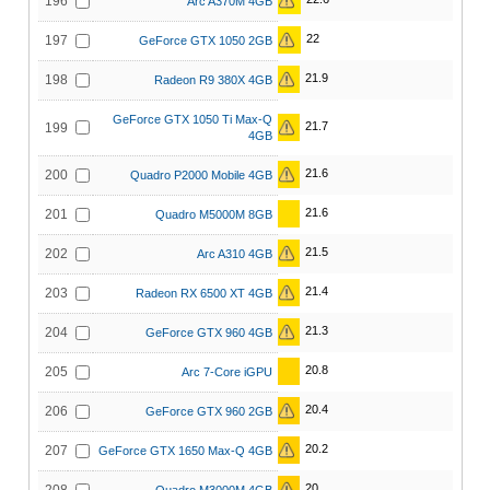
196
Arc A370M 4GB
22
197
GeForce GTX 1050 2GB
21.9
198
Radeon R9 380X 4GB
GeForce GTX 1050 Ti Max-Q
21.7
199
4GB
21.6
200
Quadro P2000 Mobile 4GB
21.6
201
Quadro M5000M 8GB
21.5
202
Arc A310 4GB
21.4
203
Radeon RX 6500 XT 4GB
21.3
204
GeForce GTX 960 4GB
20.8
205
Arc 7-Core iGPU
20.4
206
GeForce GTX 960 2GB
20.2
207
GeForce GTX 1650 Max-Q 4GB
20