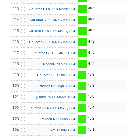
49.4
113
GeForce RTX 2060 Mobile 6GB
49.1
114
GeForce RTX 2060 Super 8GB
48.4
115
GeForce GTX 1080 Max-Q 8GB
47.7
116
GeForce GTX 1660 Super 6GB
47.5
117
GeForce GTX TITAN X 12GB
47.4
118
Radeon RX 5700 8GB
45.9
119
GeForce GTX 980 Ti 6GB
45.9
120
Radeon RX Vega 56 8GB
45.8
121
Quadro P5000 Mobile 16GB
45.4
122
GeForce RTX 2060 Max-Q 6GB
45.2
123
Radeon RX 6650M 8GB
45.1
124
Arc A730M 12GB