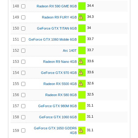
34.4
148
Radeon RX 590 GME 8GB
34.3
149
Radeon R9 FURY 4GB
34
150
GeForce GTX TITAN 6GB
33.7
151
GeForce GTX 1060 Mobile 6GB
33.7
152
Arc 140T
33.6
153
Radeon R9 Nano 4GB
33.6
154
GeForce GTX 970 4GB
32.6
155
Radeon RX 5500 4GB
32.5
156
Radeon RX 580 8GB
31.1
157
GeForce GTX 980M 8GB
31.1
158
GeForce GTX 1060 6GB
GeForce GTX 1650 GDDR6
31.1
159
4GB