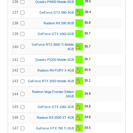
38.5
136
Quadro P4000 Mobile 8GB
38.4
137
GeForce GTX 980 4GB
36.8
138
Radeon RX 590 8GB
36.7
139
GeForce GTX 1660 6GB
GeForce RTX 3050 Ti Mobile
36.7
140
4GB
35.7
141
Quadro P3200 Mobile 6GB
35.5
142
Radeon R9 FURY X 4GB
35.1
143
GeForce RTX 3050 Mobile 4GB
Radeon Vega Frontier Edition
34.9
144
16GB
34.8
145
GeForce GTX 1060 3GB
34.8
146
Radeon RX 5500 XT 4GB
34.5
147
GeForce GTX 780 Ti 3GB