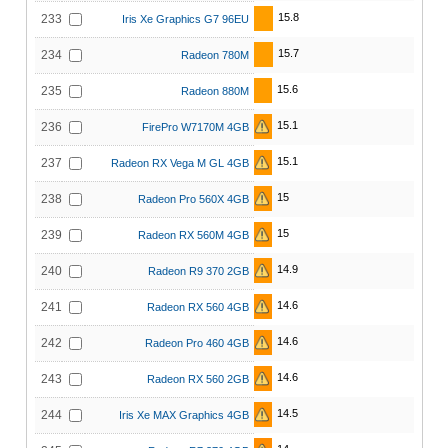
15.8
233
Iris Xe Graphics G7 96EU
15.7
234
Radeon 780M
15.6
235
Radeon 880M
15.1
236
FirePro W7170M 4GB
15.1
237
Radeon RX Vega M GL 4GB
15
238
Radeon Pro 560X 4GB
15
239
Radeon RX 560M 4GB
14.9
240
Radeon R9 370 2GB
14.6
241
Radeon RX 560 4GB
14.6
242
Radeon Pro 460 4GB
14.6
243
Radeon RX 560 2GB
14.5
244
Iris Xe MAX Graphics 4GB