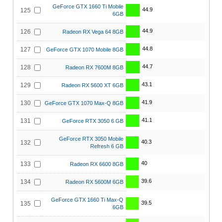
GeForce GTX 1660 Ti Mobile
44.9
125
6GB
44.9
126
Radeon RX Vega 64 8GB
44.8
127
GeForce GTX 1070 Mobile 8GB
44.7
128
Radeon RX 7600M 8GB
43.1
129
Radeon RX 5600 XT 6GB
41.9
130
GeForce GTX 1070 Max-Q 8GB
41.1
131
GeForce RTX 3050 6 GB
GeForce RTX 3050 Mobile
40.3
132
Refresh 6 GB
40
133
Radeon RX 6600 8GB
39.6
134
Radeon RX 5600M 6GB
GeForce GTX 1660 Ti Max-Q
39.5
135
6GB