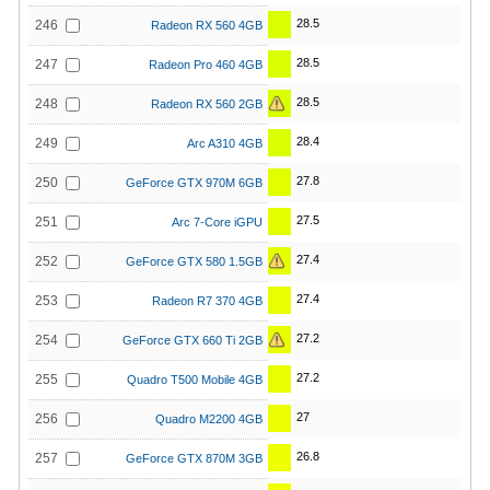
28.5
246
Radeon RX 560 4GB
28.5
247
Radeon Pro 460 4GB
28.5
248
Radeon RX 560 2GB
28.4
249
Arc A310 4GB
27.8
250
GeForce GTX 970M 6GB
27.5
251
Arc 7-Core iGPU
27.4
252
GeForce GTX 580 1.5GB
27.4
253
Radeon R7 370 4GB
27.2
254
GeForce GTX 660 Ti 2GB
27.2
255
Quadro T500 Mobile 4GB
27
256
Quadro M2200 4GB
26.8
257
GeForce GTX 870M 3GB