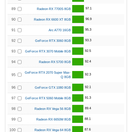
97.1
89
Radeon RX 7700S 8GB
96.9
90
Radeon RX 6600 XT 8GB
95.3
91
Arc A770 16GB
93.3
92
GeForce RTX 3060 8GB
92.5
93
GeForce RTX 3070 Mobile 8GB
92.4
94
Radeon RX 5700 8GB
GeForce RTX 2070 Super Max-
92.3
95
Q 8GB
92.1
96
GeForce GTX 1080 8GB
91.3
97
GeForce RTX 5060 Mobile 8GB
89.4
98
Radeon RX Vega 56 8GB
88.1
99
Radeon RX 6650M 8GB
87.6
100
Radeon RX Vega 64 8GB