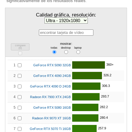
significativamente de los resultados reales.
Calidad gráfica, resolución:
mostrar:
compare
todas
desktop
laptop
(
0
)
360+
1
GeForce RTX 5090 32GB
326.2
2
GeForce RTX 4090 24GB
306.3
3
GeForce RTX 4090 D 24GB
293.7
4
Radeon RX 7900 XTX 24GB
282.2
5
GeForce RTX 5080 16GB
280.4
6
Radeon RX 9070 XT 16GB
257.9
7
GeForce RTX 5070 Ti 16GB