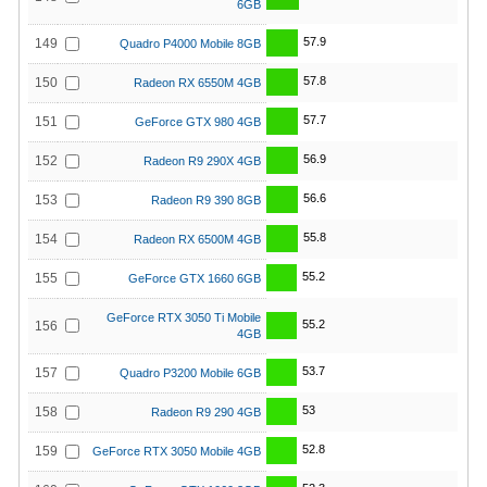
6GB
57.9
149
Quadro P4000 Mobile 8GB
57.8
150
Radeon RX 6550M 4GB
57.7
151
GeForce GTX 980 4GB
56.9
152
Radeon R9 290X 4GB
56.6
153
Radeon R9 390 8GB
55.8
154
Radeon RX 6500M 4GB
55.2
155
GeForce GTX 1660 6GB
GeForce RTX 3050 Ti Mobile
55.2
156
4GB
53.7
157
Quadro P3200 Mobile 6GB
53
158
Radeon R9 290 4GB
52.8
159
GeForce RTX 3050 Mobile 4GB