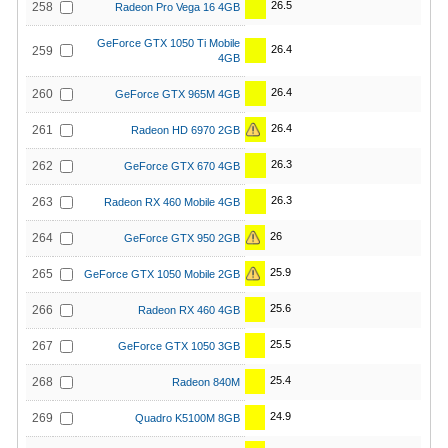
26.5
258
Radeon Pro Vega 16 4GB
GeForce GTX 1050 Ti Mobile
26.4
259
4GB
26.4
260
GeForce GTX 965M 4GB
26.4
261
Radeon HD 6970 2GB
26.3
262
GeForce GTX 670 4GB
26.3
263
Radeon RX 460 Mobile 4GB
26
264
GeForce GTX 950 2GB
25.9
265
GeForce GTX 1050 Mobile 2GB
25.6
266
Radeon RX 460 4GB
25.5
267
GeForce GTX 1050 3GB
25.4
268
Radeon 840M
24.9
269
Quadro K5100M 8GB