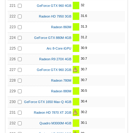
32
221
GeForce GTX 960 4GB
31.6
222
Radeon HD 7950 3GB
31.3
223
Radeon 860M
31.2
224
GeForce GTX 880M 4GB
30.9
225
Arc 8-Core iGPU
30.7
226
Radeon R9 270X 4GB
30.7
227
GeForce GTX 960 2GB
30.7
228
Radeon 780M
30.5
229
Radeon 880M
30.4
230
GeForce GTX 1650 Max-Q 4GB
30.2
231
Radeon HD 7870 XT 2GB
30.1
232
Quadro M3000M 4GB