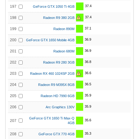
37.4
197
GeForce GTX 1050 Ti 4GB
37.4
198
Radeon R9 380 2GB
37.1
199
Radeon 890M
36.9
200
GeForce GTX 1650 Mobile 4GB
36.9
201
Radeon 680M
36.8
202
Radeon R9 280 3GB
36.6
203
Radeon RX 460 1024SP 2GB
36.5
204
Radeon R9 M395X 8GB
35.9
205
Radeon HD 7990 6GB
35.9
206
Arc Graphics 130V
GeForce GTX 1650 Ti Max-Q
35.6
207
4GB
35.3
208
GeForce GTX 770 4GB