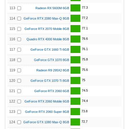
77.3
113
Radeon RX 5600M 6GB
77.2
114
GeForce RTX 2080 Max-Q 8GB
77.1
115
GeForce RTX 2070 Mobile 8GB
76.6
116
Quadro RTX 4000 Mobile 8GB
76.1
117
GeForce GTX 1660 Ti 6GB
75.8
118
GeForce GTX 1070 8GB
75.6
119
Radeon R9 295X2 8GB
75
120
GeForce GTX 1070 Ti 8GB
74.5
121
GeForce RTX 2060 6GB
74.4
122
GeForce RTX 2060 Mobile 6GB
73.8
123
GeForce RTX 2060 Super 8GB
72.7
124
GeForce GTX 1080 Max-Q 8GB