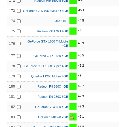
45.3
172
Radeon Pro 5500M 8GB
45.1
173
GeForce GTX 1060 Max-Q 6GB
44.5
174
Arc 140T
44
175
Radeon RX 470D 4GB
GeForce GTX 1650 Ti Mobile
43.9
176
4GB
43.5
177
GeForce GTX 1650 4GB
43.2
178
GeForce GTX 1650 Super 4GB
43
179
Quadro T1200 Mobile 4GB
42.7
180
Radeon R9 380X 4GB
42.3
181
Radeon R9 280X 3GB
42.3
182
GeForce GTX 690 4GB
42.1
183
GeForce MX570 2GB
41.8