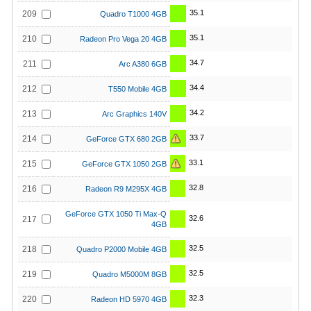
35.1
209
Quadro T1000 4GB
35.1
210
Radeon Pro Vega 20 4GB
34.7
211
Arc A380 6GB
34.4
212
T550 Mobile 4GB
34.2
213
Arc Graphics 140V
33.7
214
GeForce GTX 680 2GB
33.1
215
GeForce GTX 1050 2GB
32.8
216
Radeon R9 M295X 4GB
GeForce GTX 1050 Ti Max-Q
32.6
217
4GB
32.5
218
Quadro P2000 Mobile 4GB
32.5
219
Quadro M5000M 8GB
32.3
220
Radeon HD 5970 4GB