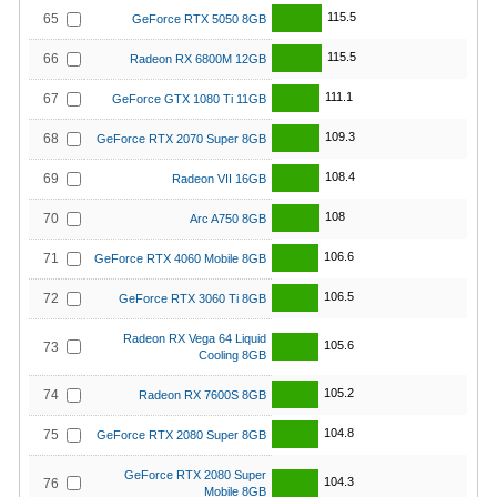
115.5
65
GeForce RTX 5050 8GB
115.5
66
Radeon RX 6800M 12GB
111.1
67
GeForce GTX 1080 Ti 11GB
109.3
68
GeForce RTX 2070 Super 8GB
108.4
69
Radeon VII 16GB
108
70
Arc A750 8GB
106.6
71
GeForce RTX 4060 Mobile 8GB
106.5
72
GeForce RTX 3060 Ti 8GB
Radeon RX Vega 64 Liquid
105.6
73
Cooling 8GB
105.2
74
Radeon RX 7600S 8GB
104.8
75
GeForce RTX 2080 Super 8GB
GeForce RTX 2080 Super
104.3
76
Mobile 8GB