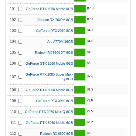
87.3
101
GeForce RTX 4050 Mobile 6GB
87.1
102
Radeon RX 7600M 8GB
84.7
103
GeForce RTX 2070 8GB
84.6
104
Arc A770M 16GB
84
105
Radeon RX 5600 XT 6GB
83
106
GeForce GTX 1080 Mobile 8GB
GeForce RTX 2080 Super Max-
82.6
107
Q 8GB
81.9
108
GeForce RTX 5050 Mobile 8GB
79.6
109
GeForce RTX 3050 8GB
79.5
110
GeForce RTX 2070 Max-Q 8GB
78.2
111
GeForce RTX 3060 Mobile 6GB
78
112
Radeon RX 6600 8GB