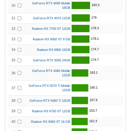
GeForce RTX 4090 Mobile
183.3
30
16GB
179
31
GeForce RTX 4070 12GB
178.3
32
Radeon RX 7700 XT 12GB
178.1
33
Radeon RX 9060 XT 8 GB
174.7
34
Radeon RX 6800 16GB
174.7
35
GeForce RTX 3090 24GB
GeForce RTX 4080 Mobile
163.1
36
12GB
GeForce RTX 5070 Ti Mobile
160.1
37
12GB
157.9
38
GeForce RTX 5060 Ti 16GB
153.7
39
Radeon RX 6750 XT 12GB
152.3
40
Radeon RX 9060 XT 16 GB