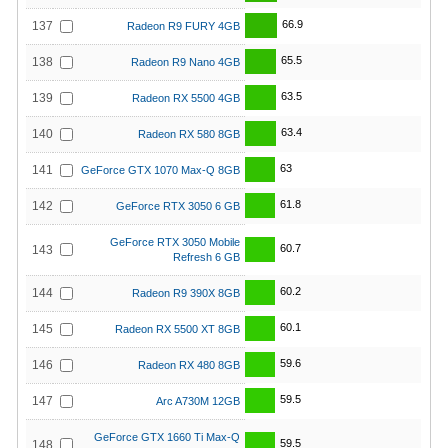
66.9
137
Radeon R9 FURY 4GB
65.5
138
Radeon R9 Nano 4GB
63.5
139
Radeon RX 5500 4GB
63.4
140
Radeon RX 580 8GB
63
141
GeForce GTX 1070 Max-Q 8GB
61.8
142
GeForce RTX 3050 6 GB
GeForce RTX 3050 Mobile
60.7
143
Refresh 6 GB
60.2
144
Radeon R9 390X 8GB
60.1
145
Radeon RX 5500 XT 8GB
59.6
146
Radeon RX 480 8GB
59.5
147
Arc A730M 12GB
GeForce GTX 1660 Ti Max-Q
59.5
148