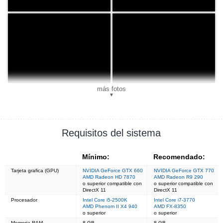
más fotos
▼
Requisitos del sistema
Mínimo:
Recomendado:
Tarjeta grafica (GPU)
NVIDIA GeForce GTX 660
NVIDIA GeForce GTX 770
AMD Radeon HD 7870
AMD Radeon R9 290
o superior compatible con
o superior compatible con
DirectX 11
DirectX 11
Procesador
Intel Core i5-2500K
Intel Core i7-3770
AMD Phenom II X4 940
AMD FX-8350
o superior
o superior
Memoria RAM
8 GB
8 GB