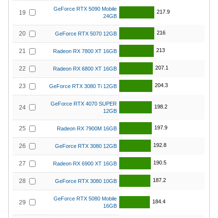
GeForce RTX 5090 Mobile
217.9
19
24GB
216
20
GeForce RTX 5070 12GB
213
21
Radeon RX 7800 XT 16GB
207.1
22
Radeon RX 6800 XT 16GB
204.3
23
GeForce RTX 3080 Ti 12GB
GeForce RTX 4070 SUPER
198.2
24
12GB
197.9
25
Radeon RX 7900M 16GB
192.8
26
GeForce RTX 3080 12GB
190.5
27
Radeon RX 6900 XT 16GB
187.2
28
GeForce RTX 3080 10GB
GeForce RTX 5080 Mobile
184.4
29
16GB