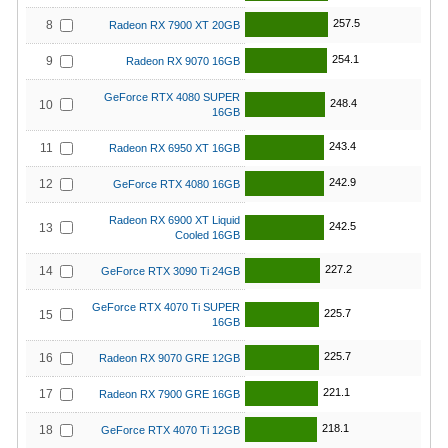
257.5
8
Radeon RX 7900 XT 20GB
254.1
9
Radeon RX 9070 16GB
GeForce RTX 4080 SUPER
248.4
10
16GB
243.4
11
Radeon RX 6950 XT 16GB
242.9
12
GeForce RTX 4080 16GB
Radeon RX 6900 XT Liquid
242.5
13
Cooled 16GB
227.2
14
GeForce RTX 3090 Ti 24GB
GeForce RTX 4070 Ti SUPER
225.7
15
16GB
225.7
16
Radeon RX 9070 GRE 12GB
221.1
17
Radeon RX 7900 GRE 16GB
218.1
18
GeForce RTX 4070 Ti 12GB