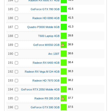
184
Radeon RX 6500 XT 4GB
41.6
185
GeForce GTX 780 3GB
41.5
186
Radeon HD 6990 4GB
41.3
187
Quadro P3000 Mobile 6GB
39.8
188
T600 Laptop 4GB
38.9
189
GeForce MX550 2GB
38.6
190
Arc 130T
38.4
191
Radeon RX 6400 4GB
38.3
192
Radeon RX Vega M GH 4GB
38.2
193
Radeon HD 7970 3GB
38.1
194
GeForce RTX 2050 Mobile 4GB
37.7
195
Radeon R9 285 2GB
37.5
196
GeForce GTX 590 3GB