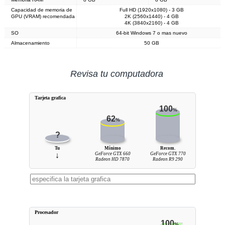
Capacidad de memoria de
Full HD (1920x1080) - 3 GB
GPU (VRAM) recomendada
2K (2560x1440) - 4 GB
4K (3840x2160) - 4 GB
SO
64-bit Windows 7 o mas nuevo
Almacenamiento
50 GB
Revisa tu computadora
Tarjeta grafica
100
%
62
%
?
Tu
Mínimo
Recom.
↓
GeForce GTX 660
GeForce GTX 770
Radeon HD 7870
Radeon R9 290
Procesador
100
%