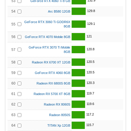
132.9
53
GeForce RTX 4060 Ti 8 GB
129.8
54
Arc B580 12GB
GeForce RTX 3060 Ti GDDR6X
129.1
55
8GB
121
56
GeForce RTX 4070 Mobile 8GB
GeForce RTX 3070 Ti Mobile
120.8
57
8GB
120.5
58
Radeon RX 6700 XT 12GB
120.5
59
GeForce RTX 4060 8GB
120.3
60
Radeon RX 6800S 8GB
119.7
61
Radeon RX 5700 XT 8GB
119.6
62
Radeon RX 8060S
117.2
63
Radeon 8050S
115.7
64
TITAN Xp 12GB