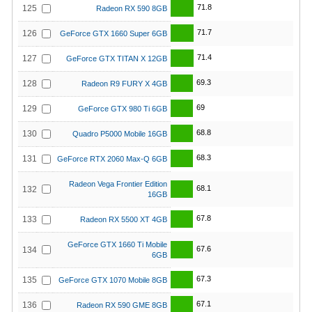
71.8
125
Radeon RX 590 8GB
71.7
126
GeForce GTX 1660 Super 6GB
71.4
127
GeForce GTX TITAN X 12GB
69.3
128
Radeon R9 FURY X 4GB
69
129
GeForce GTX 980 Ti 6GB
68.8
130
Quadro P5000 Mobile 16GB
68.3
131
GeForce RTX 2060 Max-Q 6GB
Radeon Vega Frontier Edition
68.1
132
16GB
67.8
133
Radeon RX 5500 XT 4GB
GeForce GTX 1660 Ti Mobile
67.6
134
6GB
67.3
135
GeForce GTX 1070 Mobile 8GB
67.1
136
Radeon RX 590 GME 8GB