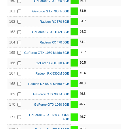
52.3
160
GeForce GTX 1060 3GB
51.9
161
GeForce GTX 780 Ti 3GB
51.7
162
Radeon RX 570 8GB
51.2
163
GeForce GTX TITAN 6GB
51.1
164
Radeon RX 470 8GB
50.7
165
GeForce GTX 1060 Mobile 6GB
50.5
166
GeForce GTX 970 4GB
49.6
167
Radeon RX 5300M 3GB
46.8
168
Radeon RX 5500 Mobile 4GB
46.8
169
GeForce GTX 980M 8GB
46.7
170
GeForce GTX 1060 6GB
GeForce GTX 1650 GDDR6
46.7
171
4GB