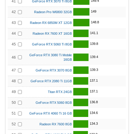
149.4
41
GeForce RTX 3070 Ti 8GB
149
42
Radeon Pro W6800 32GB
148.8
43
Radeon RX 6850M XT 12GB
141.1
44
Radeon RX 7600 XT 16GB
139.8
45
GeForce RTX 5060 Ti 8GB
GeForce RTX 3080 Ti Mobile
139.4
46
16GB
139.3
47
GeForce RTX 3070 8GB
137.1
48
GeForce RTX 2080 Ti 11GB
137.1
49
Titan RTX 24GB
136.8
50
GeForce RTX 5060 8GB
134.6
51
GeForce RTX 4060 Ti 16 GB
134.3
52
Radeon RX 7600 8GB