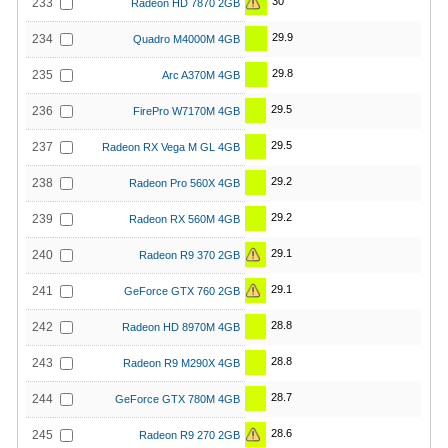
30
233
Radeon HD 7870 2GB
29.9
234
Quadro M4000M 4GB
29.8
235
Arc A370M 4GB
29.5
236
FirePro W7170M 4GB
29.5
237
Radeon RX Vega M GL 4GB
29.2
238
Radeon Pro 560X 4GB
29.2
239
Radeon RX 560M 4GB
29.1
240
Radeon R9 370 2GB
29.1
241
GeForce GTX 760 2GB
28.8
242
Radeon HD 8970M 4GB
28.8
243
Radeon R9 M290X 4GB
28.7
244
GeForce GTX 780M 4GB
28.6
245
Radeon R9 270 2GB