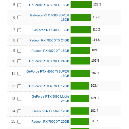
122.3
5
GeForce RTX 5070 Ti 16GB
GeForce RTX 4080 SUPER
117.8
6
16GB
115.2
7
GeForce RTX 4080 16GB
114.8
8
Radeon RX 7900 XTX 24GB
109.6
9
Radeon RX 9070 XT 16GB
107.8
10
GeForce RTX 3090 Ti 24GB
GeForce RTX 4070 Ti SUPER
107.1
11
16GB
103.4
12
GeForce RTX 4070 Ti 12GB
GeForce RTX 5090 Mobile
103.3
13
24GB
102.4
14
GeForce RTX 5070 12GB
100.7
15
Radeon RX 7900 XT 20GB