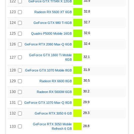
33.9
122
GeForce GTX TITAN X 12GB
32.8
123
Radeon RX 5600 XT 6GB
32.7
124
GeForce GTX 980 Ti 6GB
32.6
125
Quadro P5000 Mobile 16GB
32.4
126
GeForce RTX 2060 Max-Q 6GB
GeForce GTX 1660 Ti Mobile
32.1
127
6GB
31.9
128
GeForce GTX 1070 Mobile 8GB
30.5
129
Radeon RX 6600 8GB
30.2
130
Radeon RX 5600M 6GB
29.9
131
GeForce GTX 1070 Max-Q 8GB
29.3
132
GeForce RTX 3050 6 GB
GeForce RTX 3050 Mobile
28.8
133
Refresh 6 GB