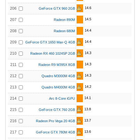
14.6
206
GeForce GTX 960 2GB
14.5
207
Radeon 890M
14.4
208
Radeon 680M
14.4
209
GeForce GTX 1650 Max-Q 4GB
14.3
210
Radeon RX 460 1024SP 2GB
14.3
211
Radeon R9 M395X 8GB
14.3
212
Quadro M3000M 4GB
14.2
213
Quadro M4000M 4GB
14.1
214
Arc 8-Core iGPU
13.8
215
GeForce GTX 760 2GB
13.7
216
Radeon Pro Vega 20 4GB
13.6
217
GeForce GTX 780M 4GB