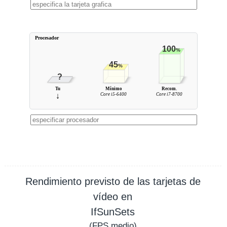
Procesador
100
%
45
%
?
Tu
Mínimo
Recom.
↓
Core i5-6400
Core i7-8700
Rendimiento previsto de las tarjetas de
vídeo en
IfSunSets
(
FPS
medio)