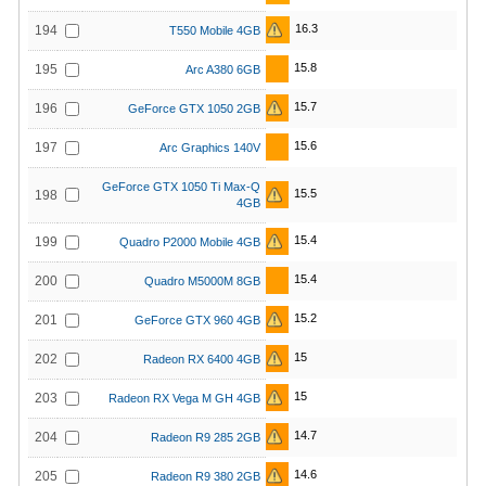
16.3
194
T550 Mobile 4GB
15.8
195
Arc A380 6GB
15.7
196
GeForce GTX 1050 2GB
15.6
197
Arc Graphics 140V
GeForce GTX 1050 Ti Max-Q
15.5
198
4GB
15.4
199
Quadro P2000 Mobile 4GB
15.4
200
Quadro M5000M 8GB
15.2
201
GeForce GTX 960 4GB
15
202
Radeon RX 6400 4GB
15
203
Radeon RX Vega M GH 4GB
14.7
204
Radeon R9 285 2GB
14.6
205
Radeon R9 380 2GB