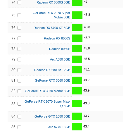
47
74
Radeon RX 6800S 8GB
GeForce RTX 2070 Super
46.8
75
Mobile 8GB
46.8
76
Radeon RX 5700 XT 8GB
46.7
77
Radeon RX 8060S
45.8
78
Radeon 8050S
45.5
79
Arc A580 8GB
45.1
80
Radeon RX 6800M 12GB
44.2
81
GeForce RTX 3060 8GB
43.9
82
GeForce RTX 3070 Mobile 8GB
GeForce RTX 2070 Super Max-
43.8
83
Q 8GB
43.7
84
GeForce GTX 1080 8GB
43.4
85
Arc A770 16GB