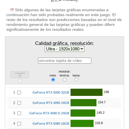
!!!
Sólo algunas de las tarjetas gráficas enumeradas a
continuación han sido probadas realmente en este juego. El
resto de los resultados son predicciones basadas en el nivel de
rendimiento general de las tarjetas gráficas y pueden diferir
significativamente de los resultados reales.
Calidad gráfica, resolución:
mostrar:
compare
todas
desktop
laptop
(
0
)
196
1
GeForce RTX 5090 32GB
154.7
2
GeForce RTX 4090 24GB
145.2
3
GeForce RTX 4090 D 24GB
133.8
4
GeForce RTX 5080 16GB