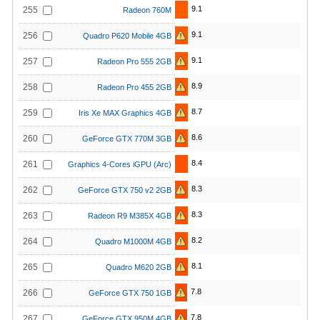
9.1
255
Radeon 760M
9.1
256
Quadro P620 Mobile 4GB
9.1
257
Radeon Pro 555 2GB
8.9
258
Radeon Pro 455 2GB
8.7
259
Iris Xe MAX Graphics 4GB
8.6
260
GeForce GTX 770M 3GB
8.4
261
Graphics 4-Cores iGPU (Arc)
8.3
262
GeForce GTX 750 v2 2GB
8.3
263
Radeon R9 M385X 4GB
8.2
264
Quadro M1000M 4GB
8.1
265
Quadro M620 2GB
7.8
266
GeForce GTX 750 1GB
7.8
267
GeForce GTX 950M 4GB