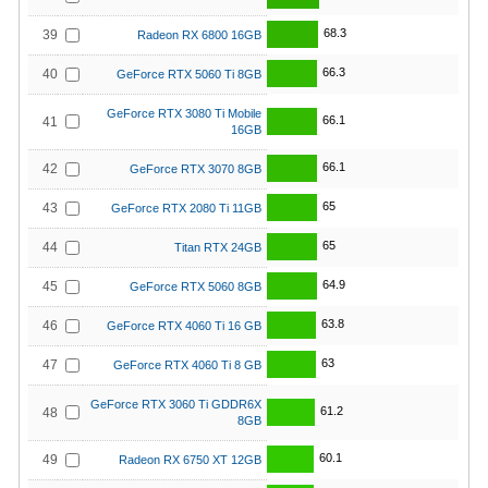
68.3
39
Radeon RX 6800 16GB
66.3
40
GeForce RTX 5060 Ti 8GB
GeForce RTX 3080 Ti Mobile
66.1
41
16GB
66.1
42
GeForce RTX 3070 8GB
65
43
GeForce RTX 2080 Ti 11GB
65
44
Titan RTX 24GB
64.9
45
GeForce RTX 5060 8GB
63.8
46
GeForce RTX 4060 Ti 16 GB
63
47
GeForce RTX 4060 Ti 8 GB
GeForce RTX 3060 Ti GDDR6X
61.2
48
8GB
60.1
49
Radeon RX 6750 XT 12GB