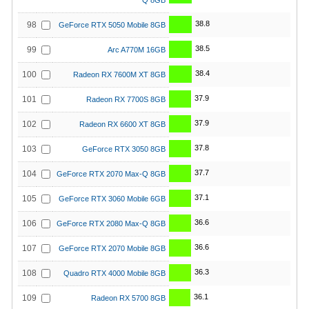
Q 8GB
38.8
98
GeForce RTX 5050 Mobile 8GB
38.5
99
Arc A770M 16GB
38.4
100
Radeon RX 7600M XT 8GB
37.9
101
Radeon RX 7700S 8GB
37.9
102
Radeon RX 6600 XT 8GB
37.8
103
GeForce RTX 3050 8GB
37.7
104
GeForce RTX 2070 Max-Q 8GB
37.1
105
GeForce RTX 3060 Mobile 6GB
36.6
106
GeForce RTX 2080 Max-Q 8GB
36.6
107
GeForce RTX 2070 Mobile 8GB
36.3
108
Quadro RTX 4000 Mobile 8GB
36.1
109
Radeon RX 5700 8GB