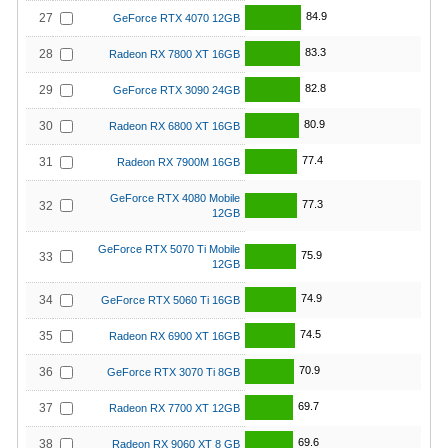
84.9
27
GeForce RTX 4070 12GB
83.3
28
Radeon RX 7800 XT 16GB
82.8
29
GeForce RTX 3090 24GB
80.9
30
Radeon RX 6800 XT 16GB
77.4
31
Radeon RX 7900M 16GB
GeForce RTX 4080 Mobile
77.3
32
12GB
GeForce RTX 5070 Ti Mobile
75.9
33
12GB
74.9
34
GeForce RTX 5060 Ti 16GB
74.5
35
Radeon RX 6900 XT 16GB
70.9
36
GeForce RTX 3070 Ti 8GB
69.7
37
Radeon RX 7700 XT 12GB
69.6
38
Radeon RX 9060 XT 8 GB