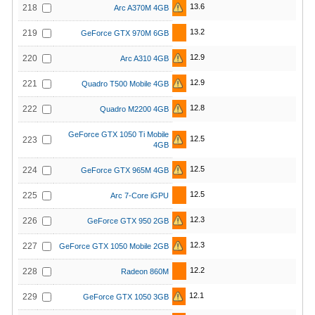
13.6
218
Arc A370M 4GB
13.2
219
GeForce GTX 970M 6GB
12.9
220
Arc A310 4GB
12.9
221
Quadro T500 Mobile 4GB
12.8
222
Quadro M2200 4GB
GeForce GTX 1050 Ti Mobile
12.5
223
4GB
12.5
224
GeForce GTX 965M 4GB
12.5
225
Arc 7-Core iGPU
12.3
226
GeForce GTX 950 2GB
12.3
227
GeForce GTX 1050 Mobile 2GB
12.2
228
Radeon 860M
12.1
229
GeForce GTX 1050 3GB