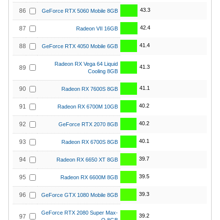
43.3
86
GeForce RTX 5060 Mobile 8GB
42.4
87
Radeon VII 16GB
41.4
88
GeForce RTX 4050 Mobile 6GB
Radeon RX Vega 64 Liquid
41.3
89
Cooling 8GB
41.1
90
Radeon RX 7600S 8GB
40.2
91
Radeon RX 6700M 10GB
40.2
92
GeForce RTX 2070 8GB
40.1
93
Radeon RX 6700S 8GB
39.7
94
Radeon RX 6650 XT 8GB
39.5
95
Radeon RX 6600M 8GB
39.3
96
GeForce GTX 1080 Mobile 8GB
GeForce RTX 2080 Super Max-
39.2
97