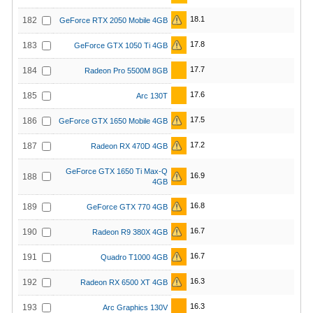
18.1
182
GeForce RTX 2050 Mobile 4GB
17.8
183
GeForce GTX 1050 Ti 4GB
17.7
184
Radeon Pro 5500M 8GB
17.6
185
Arc 130T
17.5
186
GeForce GTX 1650 Mobile 4GB
17.2
187
Radeon RX 470D 4GB
GeForce GTX 1650 Ti Max-Q
16.9
188
4GB
16.8
189
GeForce GTX 770 4GB
16.7
190
Radeon R9 380X 4GB
16.7
191
Quadro T1000 4GB
16.3
192
Radeon RX 6500 XT 4GB
16.3
193
Arc Graphics 130V