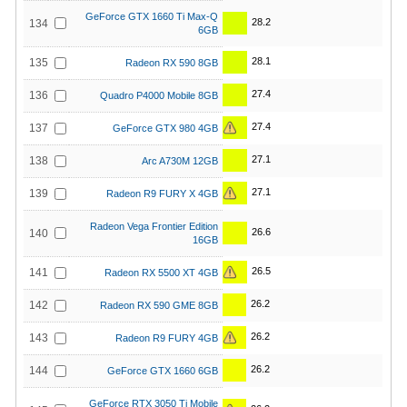
GeForce GTX 1660 Ti Max-Q
28.2
134
6GB
28.1
135
Radeon RX 590 8GB
27.4
136
Quadro P4000 Mobile 8GB
27.4
137
GeForce GTX 980 4GB
27.1
138
Arc A730M 12GB
27.1
139
Radeon R9 FURY X 4GB
Radeon Vega Frontier Edition
26.6
140
16GB
26.5
141
Radeon RX 5500 XT 4GB
26.2
142
Radeon RX 590 GME 8GB
26.2
143
Radeon R9 FURY 4GB
26.2
144
GeForce GTX 1660 6GB
GeForce RTX 3050 Ti Mobile