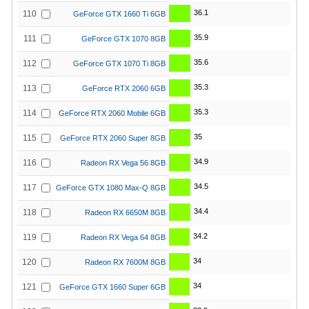
36.1
110
GeForce GTX 1660 Ti 6GB
35.9
111
GeForce GTX 1070 8GB
35.6
112
GeForce GTX 1070 Ti 8GB
35.3
113
GeForce RTX 2060 6GB
35.3
114
GeForce RTX 2060 Mobile 6GB
35
115
GeForce RTX 2060 Super 8GB
34.9
116
Radeon RX Vega 56 8GB
34.5
117
GeForce GTX 1080 Max-Q 8GB
34.4
118
Radeon RX 6650M 8GB
34.2
119
Radeon RX Vega 64 8GB
34
120
Radeon RX 7600M 8GB
34
121
GeForce GTX 1660 Super 6GB