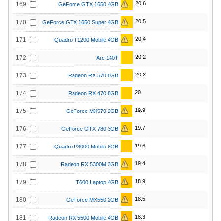
20.6
169
GeForce GTX 1650 4GB
20.5
170
GeForce GTX 1650 Super 4GB
20.4
171
Quadro T1200 Mobile 4GB
20.2
172
Arc 140T
20.2
173
Radeon RX 570 8GB
20
174
Radeon RX 470 8GB
19.9
175
GeForce MX570 2GB
19.7
176
GeForce GTX 780 3GB
19.6
177
Quadro P3000 Mobile 6GB
19.4
178
Radeon RX 5300M 3GB
18.9
179
T600 Laptop 4GB
18.5
180
GeForce MX550 2GB
18.3
181
Radeon RX 5500 Mobile 4GB