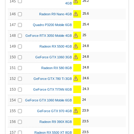
26.2
145
4GB
25.6
146
Radeon R9 Nano 4GB
25.4
147
Quadro P3200 Mobile 6GB
25
148
GeForce RTX 3050 Mobile 4GB
24.8
149
Radeon RX 5500 4GB
24.8
150
GeForce GTX 1060 3GB
24.8
151
Radeon RX 580 8GB
24.6
152
GeForce GTX 780 Ti 3GB
24.3
153
GeForce GTX TITAN 6GB
24
154
GeForce GTX 1060 Mobile 6GB
23.9
155
GeForce GTX 970 4GB
23.5
156
Radeon R9 390X 8GB
23.5
157
Radeon RX 5500 XT 8GB