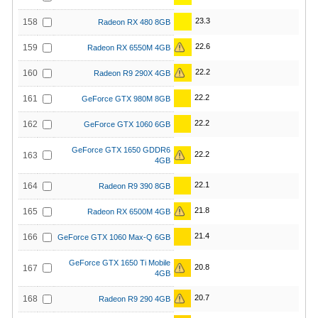
23.3
158
Radeon RX 480 8GB
22.6
159
Radeon RX 6550M 4GB
22.2
160
Radeon R9 290X 4GB
22.2
161
GeForce GTX 980M 8GB
22.2
162
GeForce GTX 1060 6GB
GeForce GTX 1650 GDDR6
22.2
163
4GB
22.1
164
Radeon R9 390 8GB
21.8
165
Radeon RX 6500M 4GB
21.4
166
GeForce GTX 1060 Max-Q 6GB
GeForce GTX 1650 Ti Mobile
20.8
167
4GB
20.7
168
Radeon R9 290 4GB