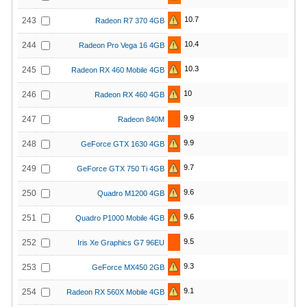
10.7
243
Radeon R7 370 4GB
10.4
244
Radeon Pro Vega 16 4GB
10.3
245
Radeon RX 460 Mobile 4GB
10
246
Radeon RX 460 4GB
9.9
247
Radeon 840M
9.9
248
GeForce GTX 1630 4GB
9.7
249
GeForce GTX 750 Ti 4GB
9.6
250
Quadro M1200 4GB
9.6
251
Quadro P1000 Mobile 4GB
9.5
252
Iris Xe Graphics G7 96EU
9.3
253
GeForce MX450 2GB
9.1
254
Radeon RX 560X Mobile 4GB