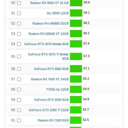
59.6
50
Radeon RX 9060 XT 16 GB
59.1
51
Arc B580 12GB
58.2
52
Radeon Pro W6800 32GB
58.2
53
Radeon RX 6850M XT 12GB
57.4
54
GeForce RTX 4070 Mobile 8GB
GeForce RTX 3070 Ti Mobile
57.3
55
8GB
57.1
56
GeForce RTX 4060 8GB
55.2
57
Radeon RX 7600 XT 16GB
54.9
58
TITAN Xp 12GB
54.8
59
GeForce RTX 5050 8GB
52.7
60
GeForce GTX 1080 Ti 11GB
52.5
61
Radeon RX 7600 8GB