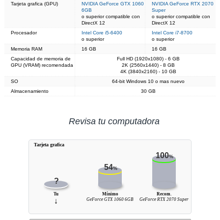
Tarjeta grafica (GPU)
NVIDIA GeForce GTX 1060
NVIDIA GeForce RTX 2070
6GB
Super
o superior compatible con
o superior compatible con
DirectX 12
DirectX 12
Procesador
Intel Core i5-6400
Intel Core i7-8700
o superior
o superior
Memoria RAM
16 GB
16 GB
Capacidad de memoria de
Full HD (1920x1080) - 6 GB
GPU (VRAM) recomendada
2K (2560x1440) - 8 GB
4K (3840x2160) - 10 GB
SO
64-bit Windows 10 o mas nuevo
Almacenamiento
30 GB
Revisa tu computadora
Tarjeta grafica
100
%
54
%
?
Tu
Mínimo
Recom.
↓
GeForce GTX 1060 6GB
GeForce RTX 2070 Super