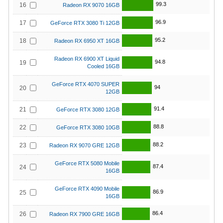
99.3
16
Radeon RX 9070 16GB
96.9
17
GeForce RTX 3080 Ti 12GB
95.2
18
Radeon RX 6950 XT 16GB
Radeon RX 6900 XT Liquid
94.8
19
Cooled 16GB
GeForce RTX 4070 SUPER
94
20
12GB
91.4
21
GeForce RTX 3080 12GB
88.8
22
GeForce RTX 3080 10GB
88.2
23
Radeon RX 9070 GRE 12GB
GeForce RTX 5080 Mobile
87.4
24
16GB
GeForce RTX 4090 Mobile
86.9
25
16GB
86.4
26
Radeon RX 7900 GRE 16GB