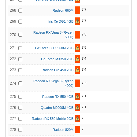
7.7
268
Radeon 660M
7.7
269
Iris Xe DG1 4GB
Radeon RX Vega 8 (Ryzen
7.5
270
5000)
7.5
271
GeForce GTX 960M 2GB
7.4
272
GeForce MX350 2GB
7.4
273
Radeon Pro 450 2GB
Radeon RX Vega 8 (Ryzen
7.2
274
4000)
7.1
275
Radeon RX 550 4GB
7.1
276
Quadro M2000M 4GB
7
277
Radeon RX 550 Mobile 2GB
7
278
Radeon 820M