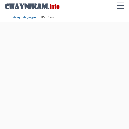
☰
→
Catalogo de juegos
→ IfSunSets