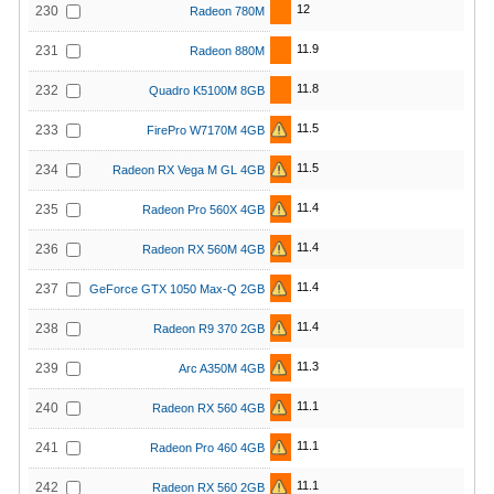
12
230
Radeon 780M
11.9
231
Radeon 880M
11.8
232
Quadro K5100M 8GB
11.5
233
FirePro W7170M 4GB
11.5
234
Radeon RX Vega M GL 4GB
11.4
235
Radeon Pro 560X 4GB
11.4
236
Radeon RX 560M 4GB
11.4
237
GeForce GTX 1050 Max-Q 2GB
11.4
238
Radeon R9 370 2GB
11.3
239
Arc A350M 4GB
11.1
240
Radeon RX 560 4GB
11.1
241
Radeon Pro 460 4GB
11.1
242
Radeon RX 560 2GB