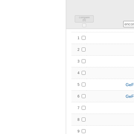
compare
(
0
)
1
2
3
4
GeF
5
GeF
6
7
8
9