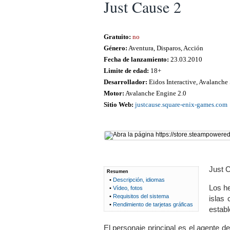
Just Cause 2
Gratuito:
no
Género:
Aventura, Disparos, Acción
Fecha de lanzamiento:
23.03.2010
Limite de edad:
18+
Desarrollador:
Eidos Interactive, Avalanche
Motor:
Avalanche Engine 2.0
Sitio Web:
justcause.square-enix-games.com
Just C
Resumen
•
Descripción, idiomas
Los he
•
Vídeo, fotos
•
Requisitos del sistema
islas 
•
Rendimiento de tarjetas gráficas
establ
El personaje principal es el agente d