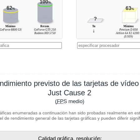
100
%
62
63
%
%
?
Mínimo
Recom.
Tu
Mínimo
GeForce 8800 GS
GeForce GTS 250
↓
Pentium D 830
Radeon HD 5750
Athlon 64 X2 4200
(S.939)
ndimiento previsto de las tarjetas de vídeo
Just Cause 2
(
FPS
medio)
ráficas enumeradas a continuación han sido probadas realmente en este
l de rendimiento general de las tarjetas gráficas y pueden diferir signi
Calidad gráfica, resolución: