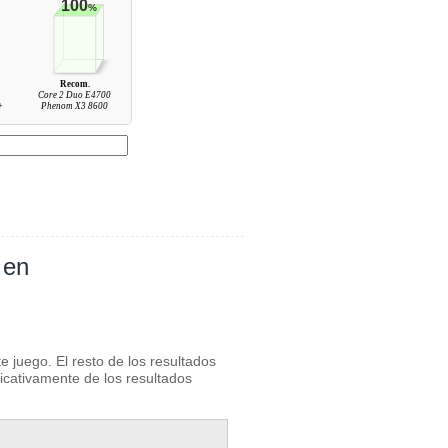
100
%
Recom.
Core 2 Duo E4700
+
Phenom X3 8600
 en
 juego. El resto de los resultados
ficativamente de los resultados