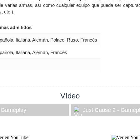
de varias armas, así como cualquier equipo que pueda ser capturado
, etc.).
omas admitidos
pañola, Italiana, Alemán, Polaco, Ruso, Francés
pañola, Italiana, Alemán, Francés
Vídeo
- Gameplay
Just Cause 2 - Gamep