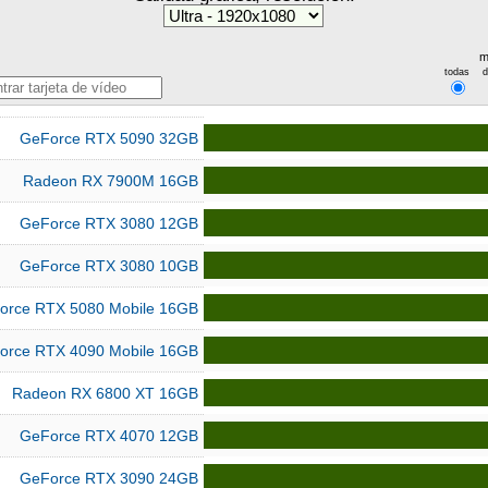
m
todas
GeForce RTX 5090 32GB
Radeon RX 7900M 16GB
GeForce RTX 3080 12GB
GeForce RTX 3080 10GB
orce RTX 5080 Mobile 16GB
orce RTX 4090 Mobile 16GB
Radeon RX 6800 XT 16GB
GeForce RTX 4070 12GB
GeForce RTX 3090 24GB