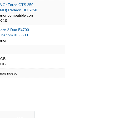
A GeForce GTS 250
AMD) Radeon HD 5750
erior compatible con
tX 10
 Core 2 Duo E4700
Phenom X3 8600
rior
 GB
 GB
 mas nuevo