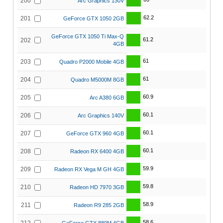
200
Arc Graphics 130V
62.2
201
GeForce GTX 1050 2GB
GeForce GTX 1050 Ti Max-Q
61.2
202
4GB
61
203
Quadro P2000 Mobile 4GB
61
204
Quadro M5000M 8GB
60.9
205
Arc A380 6GB
60.1
206
Arc Graphics 140V
60.1
207
GeForce GTX 960 4GB
60.1
208
Radeon RX 6400 4GB
59.9
209
Radeon RX Vega M GH 4GB
59.8
210
Radeon HD 7970 3GB
58.9
211
Radeon R9 285 2GB
58.6