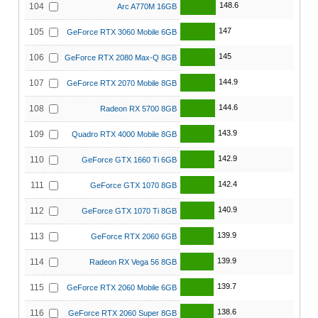
148.6
104
Arc A770M 16GB
147
105
GeForce RTX 3060 Mobile 6GB
145
106
GeForce RTX 2080 Max-Q 8GB
144.9
107
GeForce RTX 2070 Mobile 8GB
144.6
108
Radeon RX 5700 8GB
143.9
109
Quadro RTX 4000 Mobile 8GB
142.9
110
GeForce GTX 1660 Ti 6GB
142.4
111
GeForce GTX 1070 8GB
140.9
112
GeForce GTX 1070 Ti 8GB
139.9
113
GeForce RTX 2060 6GB
139.9
114
Radeon RX Vega 56 8GB
139.7
115
GeForce RTX 2060 Mobile 6GB
138.6
116
GeForce RTX 2060 Super 8GB