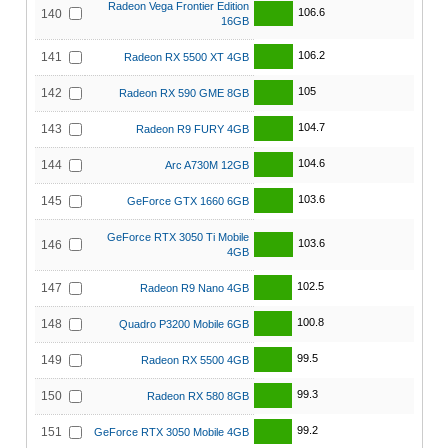
Radeon Vega Frontier Edition
106.6
140
16GB
106.2
141
Radeon RX 5500 XT 4GB
105
142
Radeon RX 590 GME 8GB
104.7
143
Radeon R9 FURY 4GB
104.6
144
Arc A730M 12GB
103.6
145
GeForce GTX 1660 6GB
GeForce RTX 3050 Ti Mobile
103.6
146
4GB
102.5
147
Radeon R9 Nano 4GB
100.8
148
Quadro P3200 Mobile 6GB
99.5
149
Radeon RX 5500 4GB
99.3
150
Radeon RX 580 8GB
99.2
151
GeForce RTX 3050 Mobile 4GB