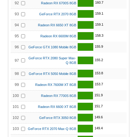
160.7
92
Radeon RX 6700S 8GB
159.1
93
GeForce RTX 2070 8GB
159.1
94
Radeon RX 6650 XT 8GB
158.3
95
Radeon RX 6600M 8GB
155.9
96
GeForce GTX 1080 Mobile 8GB
GeForce RTX 2080 Super Max-
155.2
97
Q 8GB
153.8
98
GeForce RTX 5050 Mobile 8GB
153.7
99
Radeon RX 7600M XT 8GB
151.9
100
Radeon RX 7700S 8GB
151.7
101
Radeon RX 6600 XT 8GB
149.6
102
GeForce RTX 3050 8GB
149.4
103
GeForce RTX 2070 Max-Q 8GB