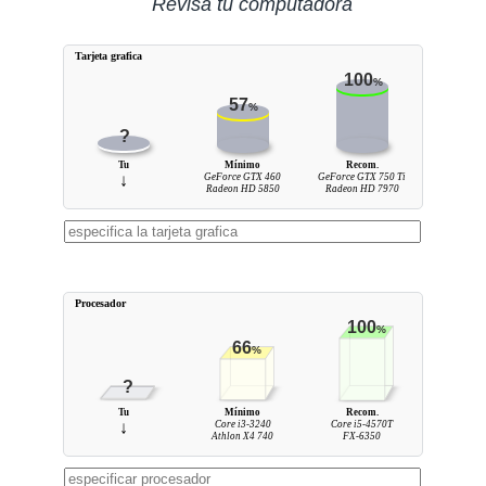
Revisa tu computadora
Tarjeta grafica
100
%
57
%
?
Tu
Mínimo
Recom.
↓
GeForce GTX 460
GeForce GTX 750 Ti
Radeon HD 5850
Radeon HD 7970
Procesador
100
%
66
%
?
Tu
Mínimo
Recom.
↓
Core i3-3240
Core i5-4570T
Athlon X4 740
FX-6350