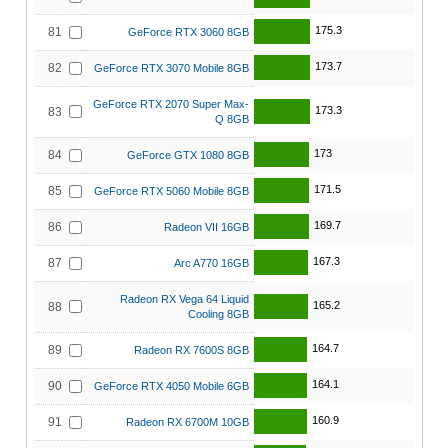
175.3
81
GeForce RTX 3060 8GB
173.7
82
GeForce RTX 3070 Mobile 8GB
GeForce RTX 2070 Super Max-
173.3
83
Q 8GB
173
84
GeForce GTX 1080 8GB
171.5
85
GeForce RTX 5060 Mobile 8GB
169.7
86
Radeon VII 16GB
167.3
87
Arc A770 16GB
Radeon RX Vega 64 Liquid
165.2
88
Cooling 8GB
164.7
89
Radeon RX 7600S 8GB
164.1
90
GeForce RTX 4050 Mobile 6GB
160.9
91
Radeon RX 6700M 10GB