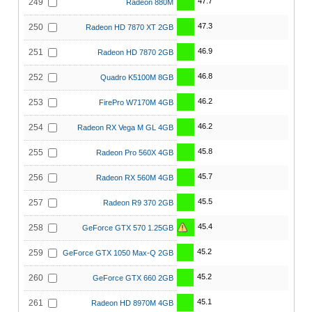
47.7
249
Radeon 880M
47.3
250
Radeon HD 7870 XT 2GB
46.9
251
Radeon HD 7870 2GB
46.8
252
Quadro K5100M 8GB
46.2
253
FirePro W7170M 4GB
46.2
254
Radeon RX Vega M GL 4GB
45.8
255
Radeon Pro 560X 4GB
45.7
256
Radeon RX 560M 4GB
45.5
257
Radeon R9 370 2GB
45.4
258
GeForce GTX 570 1.25GB
45.2
259
GeForce GTX 1050 Max-Q 2GB
45.2
260
GeForce GTX 660 2GB
45.1
261
Radeon HD 8970M 4GB