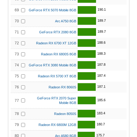
190.1
69
GeForce RTX 5070 Mobile 8GB
189.7
70
Arc A750 8GB
189.7
71
GeForce RTX 2080 8GB
188.6
72
Radeon RX 6700 XT 12GB
188.3
73
Radeon RX 6800S 8GB
187.8
74
GeForce RTX 3080 Mobile 8GB
187.4
75
Radeon RX 5700 XT 8GB
187.1
76
Radeon RX 8060S
GeForce RTX 2070 Super
185.6
77
Mobile 8GB
183.4
78
Radeon 8050S
180.7
79
Radeon RX 6800M 12GB
175.7
80
Arc A580 8GB