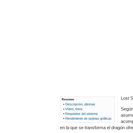
Lost S
Resumen
•
Descripción, idiomas
Según 
•
Vídeo, fotos
•
Requisitos del sistema
asume 
•
Rendimiento de tarjetas gráficas
acomp
en la que se transforma el dragón ofr