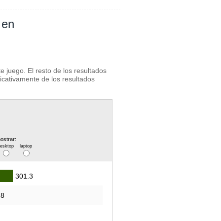
 en
 juego. El resto de los resultados
ficativamente de los resultados
ostrar:
desktop
laptop
301.3
.8