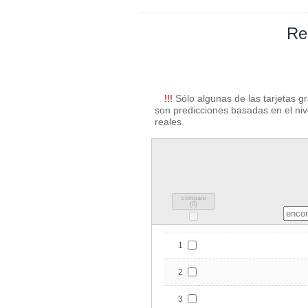
Re
!!!
Sólo algunas de las tarjetas g
son predicciones basadas en el nive
reales.
compare
(
0
)
1
2
3