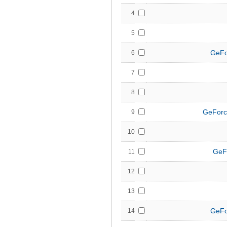
4
5
GeFo
6
7
8
GeForc
9
10
GeF
11
12
13
GeFo
14