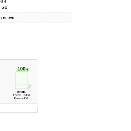
 GB
0 GB
s nuevo
100
%
Recom.
Core i5-10400
Ryzen 5 3600