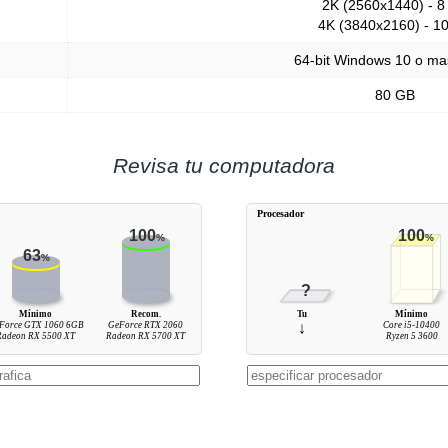
2K (2560x1440) - 8
4K (3840x2160) - 1
64-bit Windows 10 o ma
80 GB
Revisa tu computadora
Procesador
100
100
%
%
63
%
?
Mínimo
Recom.
Tu
Mínimo
Force GTX 1060 6GB
GeForce RTX 2060
↓
Core i5-10400
Radeon RX 5500 XT
Radeon RX 5700 XT
Ryzen 5 3600