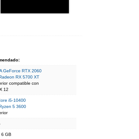
mendado:
A GeForce RTX 2060
Radeon RX 5700 XT
erior compatible con
tX 12
Core i5-10400
yzen 5 3600
rior
B
- 6 GB