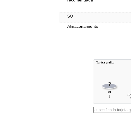
recomendada
SO
Almacenamiento
Tarjeta grafica
?
Tu
↓
Ge