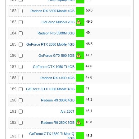
50.6
182
Radeon RX 5500 Mobile 4GB
49.5
183
GeForce MX550 2GB
49
184
Radeon Pro 5500M 8GB
48.5
185
GeForce RTX 2050 Mobile 4GB
47.7
186
GeForce GTX 590 3GB
47.6
187
GeForce GTX 1050 Ti 4GB
47.6
188
Radeon RX 470D 4GB
47
189
GeForce GTX 1650 Mobile 4GB
46.1
190
Radeon R9 380X 4GB
46.1
191
Arc 130T
45.8
192
Radeon R9 280X 3GB
GeForce GTX 1650 Ti Max-Q
45.3
193
4GB