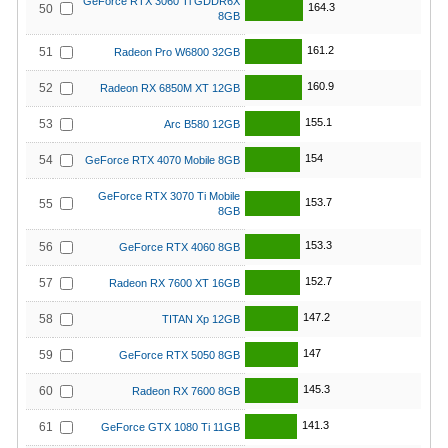
GeForce RTX 3060 Ti GDDR6X
164.3
50
8GB
161.2
51
Radeon Pro W6800 32GB
160.9
52
Radeon RX 6850M XT 12GB
155.1
53
Arc B580 12GB
154
54
GeForce RTX 4070 Mobile 8GB
GeForce RTX 3070 Ti Mobile
153.7
55
8GB
153.3
56
GeForce RTX 4060 8GB
152.7
57
Radeon RX 7600 XT 16GB
147.2
58
TITAN Xp 12GB
147
59
GeForce RTX 5050 8GB
145.3
60
Radeon RX 7600 8GB
141.3
61
GeForce GTX 1080 Ti 11GB