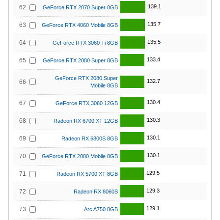
139.1
62
GeForce RTX 2070 Super 8GB
135.7
63
GeForce RTX 4060 Mobile 8GB
135.5
64
GeForce RTX 3060 Ti 8GB
133.4
65
GeForce RTX 2080 Super 8GB
GeForce RTX 2080 Super
132.7
66
Mobile 8GB
130.4
67
GeForce RTX 3060 12GB
130.3
68
Radeon RX 6700 XT 12GB
130.1
69
Radeon RX 6800S 8GB
130.1
70
GeForce RTX 2080 Mobile 8GB
129.5
71
Radeon RX 5700 XT 8GB
129.3
72
Radeon RX 8060S
129.1
73
Arc A750 8GB