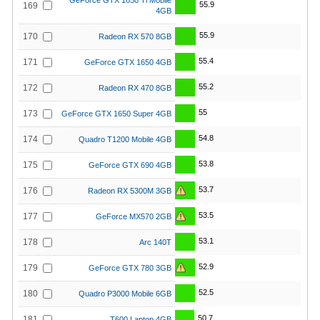
GeForce GTX 1650 Ti Mobile
55.9
169
4GB
55.9
170
Radeon RX 570 8GB
55.4
171
GeForce GTX 1650 4GB
55.2
172
Radeon RX 470 8GB
55
173
GeForce GTX 1650 Super 4GB
54.8
174
Quadro T1200 Mobile 4GB
53.8
175
GeForce GTX 690 4GB
53.7
176
Radeon RX 5300M 3GB
53.5
177
GeForce MX570 2GB
53.1
178
Arc 140T
52.9
179
GeForce GTX 780 3GB
52.5
180
Quadro P3000 Mobile 6GB
50.7
181
T600 Laptop 4GB