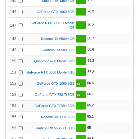
70.9
145
Radeon R9 Nano 4GB
70.2
146
GeForce GTX 1660 6GB
GeForce RTX 3050 Ti Mobile
70.2
147
4GB
68.7
148
Radeon RX 5500 4GB
68.6
149
Radeon RX 580 8GB
68.3
150
Quadro P3200 Mobile 6GB
67.2
151
GeForce RTX 3050 Mobile 4GB
66.6
152
GeForce GTX 1060 3GB
66.1
153
GeForce GTX 780 Ti 3GB
65.2
154
GeForce GTX TITAN 6GB
65.1
155
Radeon R9 390X 8GB
65
156
Radeon RX 5500 XT 8GB
64.5