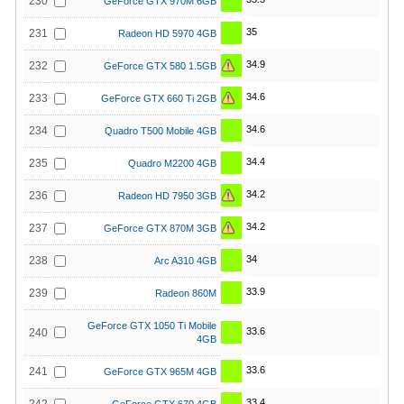
230
GeForce GTX 970M 6GB
35
231
Radeon HD 5970 4GB
34.9
232
GeForce GTX 580 1.5GB
34.6
233
GeForce GTX 660 Ti 2GB
34.6
234
Quadro T500 Mobile 4GB
34.4
235
Quadro M2200 4GB
34.2
236
Radeon HD 7950 3GB
34.2
237
GeForce GTX 870M 3GB
34
238
Arc A310 4GB
33.9
239
Radeon 860M
GeForce GTX 1050 Ti Mobile
33.6
240
4GB
33.6
241
GeForce GTX 965M 4GB
33.4