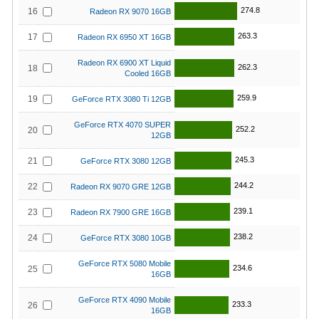
274.8
16
Radeon RX 9070 16GB
263.3
17
Radeon RX 6950 XT 16GB
Radeon RX 6900 XT Liquid
262.3
18
Cooled 16GB
259.9
19
GeForce RTX 3080 Ti 12GB
GeForce RTX 4070 SUPER
252.2
20
12GB
245.3
21
GeForce RTX 3080 12GB
244.2
22
Radeon RX 9070 GRE 12GB
239.1
23
Radeon RX 7900 GRE 16GB
238.2
24
GeForce RTX 3080 10GB
GeForce RTX 5080 Mobile
234.6
25
16GB
GeForce RTX 4090 Mobile
233.3
26
16GB