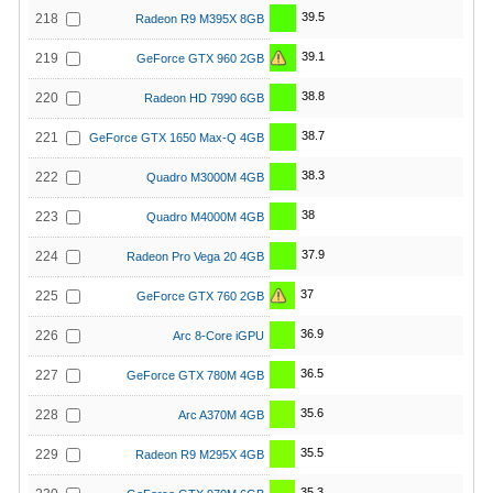
39.5
218
Radeon R9 M395X 8GB
39.1
219
GeForce GTX 960 2GB
38.8
220
Radeon HD 7990 6GB
38.7
221
GeForce GTX 1650 Max-Q 4GB
38.3
222
Quadro M3000M 4GB
38
223
Quadro M4000M 4GB
37.9
224
Radeon Pro Vega 20 4GB
37
225
GeForce GTX 760 2GB
36.9
226
Arc 8-Core iGPU
36.5
227
GeForce GTX 780M 4GB
35.6
228
Arc A370M 4GB
35.5
229
Radeon R9 M295X 4GB
35.3