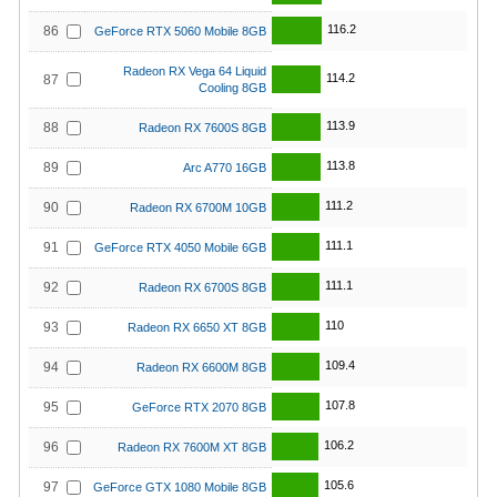
116.2
86
GeForce RTX 5060 Mobile 8GB
Radeon RX Vega 64 Liquid
114.2
87
Cooling 8GB
113.9
88
Radeon RX 7600S 8GB
113.8
89
Arc A770 16GB
111.2
90
Radeon RX 6700M 10GB
111.1
91
GeForce RTX 4050 Mobile 6GB
111.1
92
Radeon RX 6700S 8GB
110
93
Radeon RX 6650 XT 8GB
109.4
94
Radeon RX 6600M 8GB
107.8
95
GeForce RTX 2070 8GB
106.2
96
Radeon RX 7600M XT 8GB
105.6
97
GeForce GTX 1080 Mobile 8GB