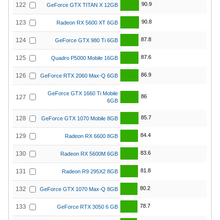
90.9
122
GeForce GTX TITAN X 12GB
90.8
123
Radeon RX 5600 XT 6GB
87.8
124
GeForce GTX 980 Ti 6GB
87.6
125
Quadro P5000 Mobile 16GB
86.9
126
GeForce RTX 2060 Max-Q 6GB
GeForce GTX 1660 Ti Mobile
86
127
6GB
85.7
128
GeForce GTX 1070 Mobile 8GB
84.4
129
Radeon RX 6600 8GB
83.6
130
Radeon RX 5600M 6GB
81.8
131
Radeon R9 295X2 8GB
80.2
132
GeForce GTX 1070 Max-Q 8GB
78.7
133
GeForce RTX 3050 6 GB