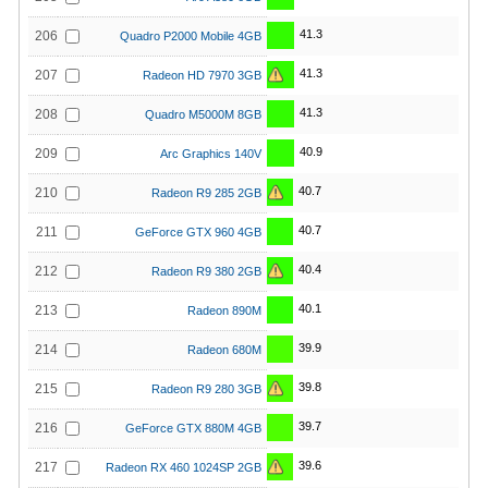
41.3
206
Quadro P2000 Mobile 4GB
41.3
207
Radeon HD 7970 3GB
41.3
208
Quadro M5000M 8GB
40.9
209
Arc Graphics 140V
40.7
210
Radeon R9 285 2GB
40.7
211
GeForce GTX 960 4GB
40.4
212
Radeon R9 380 2GB
40.1
213
Radeon 890M
39.9
214
Radeon 680M
39.8
215
Radeon R9 280 3GB
39.7
216
GeForce GTX 880M 4GB
39.6
217
Radeon RX 460 1024SP 2GB