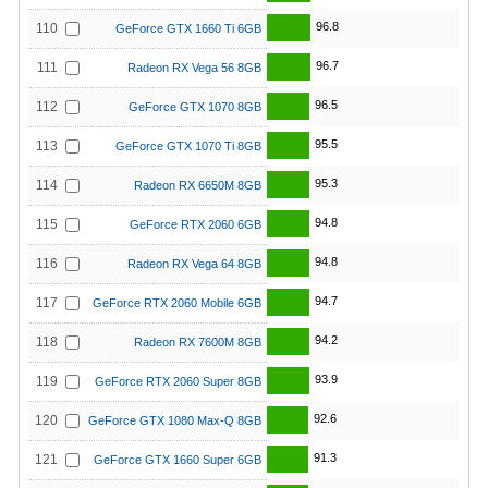
96.8
110
GeForce GTX 1660 Ti 6GB
96.7
111
Radeon RX Vega 56 8GB
96.5
112
GeForce GTX 1070 8GB
95.5
113
GeForce GTX 1070 Ti 8GB
95.3
114
Radeon RX 6650M 8GB
94.8
115
GeForce RTX 2060 6GB
94.8
116
Radeon RX Vega 64 8GB
94.7
117
GeForce RTX 2060 Mobile 6GB
94.2
118
Radeon RX 7600M 8GB
93.9
119
GeForce RTX 2060 Super 8GB
92.6
120
GeForce GTX 1080 Max-Q 8GB
91.3
121
GeForce GTX 1660 Super 6GB