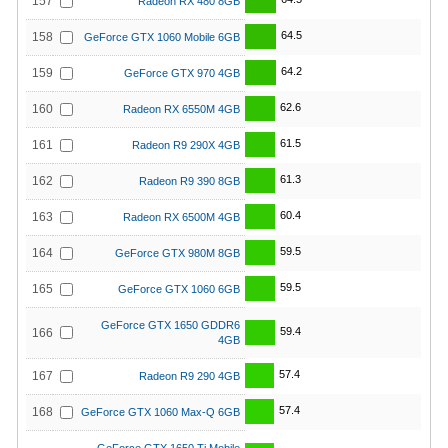
157
Radeon RX 480 8GB
64.5
158
GeForce GTX 1060 Mobile 6GB
64.2
159
GeForce GTX 970 4GB
62.6
160
Radeon RX 6550M 4GB
61.5
161
Radeon R9 290X 4GB
61.3
162
Radeon R9 390 8GB
60.4
163
Radeon RX 6500M 4GB
59.5
164
GeForce GTX 980M 8GB
59.5
165
GeForce GTX 1060 6GB
GeForce GTX 1650 GDDR6
59.4
166
4GB
57.4
167
Radeon R9 290 4GB
57.4
168
GeForce GTX 1060 Max-Q 6GB