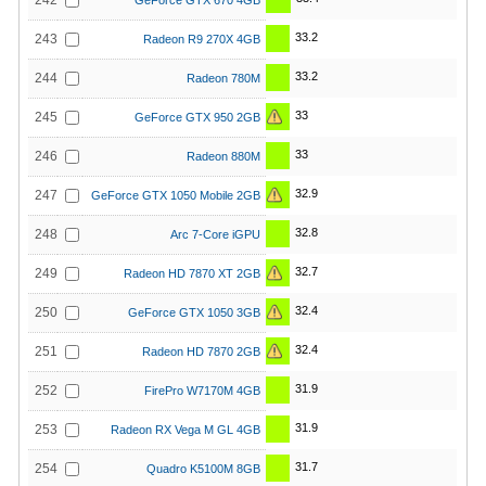
242
GeForce GTX 670 4GB
33.2
243
Radeon R9 270X 4GB
33.2
244
Radeon 780M
33
245
GeForce GTX 950 2GB
33
246
Radeon 880M
32.9
247
GeForce GTX 1050 Mobile 2GB
32.8
248
Arc 7-Core iGPU
32.7
249
Radeon HD 7870 XT 2GB
32.4
250
GeForce GTX 1050 3GB
32.4
251
Radeon HD 7870 2GB
31.9
252
FirePro W7170M 4GB
31.9
253
Radeon RX Vega M GL 4GB
31.7
254
Quadro K5100M 8GB