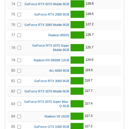
128.8
74
GeForce RTX 5070 Mobile 8GB
128.5
75
GeForce RTX 2080 8GB
127.2
76
GeForce RTX 3080 Mobile 8GB
126.7
77
Radeon 8050S
GeForce RTX 2070 Super
125.7
78
Mobile 8GB
124.9
79
Radeon RX 6800M 12GB
119.5
80
Arc A580 8GB
118.7
81
GeForce RTX 3060 8GB
117.7
82
GeForce RTX 3070 Mobile 8GB
GeForce RTX 2070 Super Max-
117.4
83
Q 8GB
117.3
84
Radeon VII 16GB
117.2
85
GeForce GTX 1080 8GB