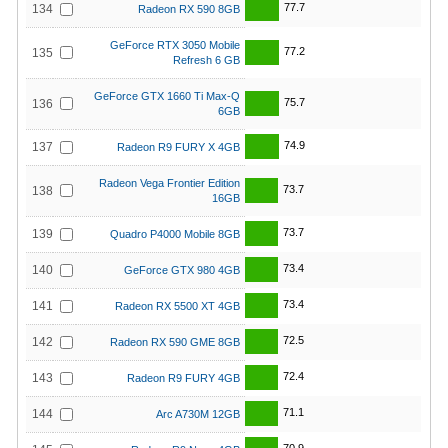
77.7
134
Radeon RX 590 8GB
GeForce RTX 3050 Mobile
77.2
135
Refresh 6 GB
GeForce GTX 1660 Ti Max-Q
75.7
136
6GB
74.9
137
Radeon R9 FURY X 4GB
Radeon Vega Frontier Edition
73.7
138
16GB
73.7
139
Quadro P4000 Mobile 8GB
73.4
140
GeForce GTX 980 4GB
73.4
141
Radeon RX 5500 XT 4GB
72.5
142
Radeon RX 590 GME 8GB
72.4
143
Radeon R9 FURY 4GB
71.1
144
Arc A730M 12GB