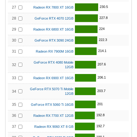
230.5
27
Radeon RX 7800 XT 16GB
227.8
28
GeForce RTX 4070 12GB
224
29
Radeon RX 6800 XT 16GB
222.3
30
GeForce RTX 3090 24GB
214.1
31
Radeon RX 7900M 16GB
GeForce RTX 4080 Mobile
207.6
32
12GB
206.1
33
Radeon RX 6900 XT 16GB
GeForce RTX 5070 Ti Mobile
203.7
34
12GB
201
35
GeForce RTX 5060 Ti 16GB
192.8
36
Radeon RX 7700 XT 12GB
192.7
37
Radeon RX 9060 XT 8 GB