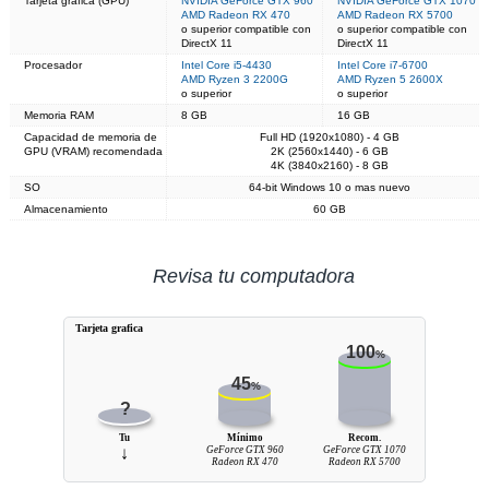
Tarjeta grafica (GPU)
NVIDIA GeForce GTX 960
NVIDIA GeForce GTX 1070
AMD Radeon RX 470
AMD Radeon RX 5700
o superior compatible con
o superior compatible con
DirectX 11
DirectX 11
Procesador
Intel Core i5-4430
Intel Core i7-6700
AMD Ryzen 3 2200G
AMD Ryzen 5 2600X
o superior
o superior
Memoria RAM
8 GB
16 GB
Capacidad de memoria de
Full HD (1920x1080) - 4 GB
GPU (VRAM) recomendada
2K (2560x1440) - 6 GB
4K (3840x2160) - 8 GB
SO
64-bit Windows 10 o mas nuevo
Almacenamiento
60 GB
Revisa tu computadora
Tarjeta grafica
100
%
45
%
?
Tu
Mínimo
Recom.
↓
GeForce GTX 960
GeForce GTX 1070
Radeon RX 470
Radeon RX 5700