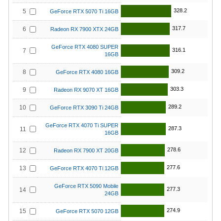
328.2
5
GeForce RTX 5070 Ti 16GB
317.7
6
Radeon RX 7900 XTX 24GB
GeForce RTX 4080 SUPER
316.1
7
16GB
309.2
8
GeForce RTX 4080 16GB
303.3
9
Radeon RX 9070 XT 16GB
289.2
10
GeForce RTX 3090 Ti 24GB
GeForce RTX 4070 Ti SUPER
287.3
11
16GB
278.6
12
Radeon RX 7900 XT 20GB
277.6
13
GeForce RTX 4070 Ti 12GB
GeForce RTX 5090 Mobile
277.3
14
24GB
274.9
15
GeForce RTX 5070 12GB