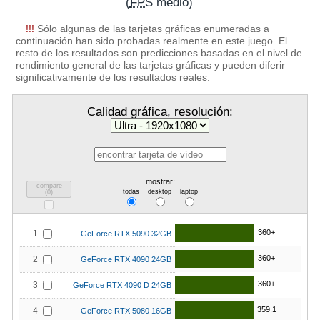
(
FPS
medio)
!!!
Sólo algunas de las tarjetas gráficas enumeradas a
continuación han sido probadas realmente en este juego. El
resto de los resultados son predicciones basadas en el nivel de
rendimiento general de las tarjetas gráficas y pueden diferir
significativamente de los resultados reales.
Calidad gráfica, resolución:
mostrar:
compare
todas
desktop
laptop
(
0
)
360+
1
GeForce RTX 5090 32GB
360+
2
GeForce RTX 4090 24GB
360+
3
GeForce RTX 4090 D 24GB
359.1
4
GeForce RTX 5080 16GB