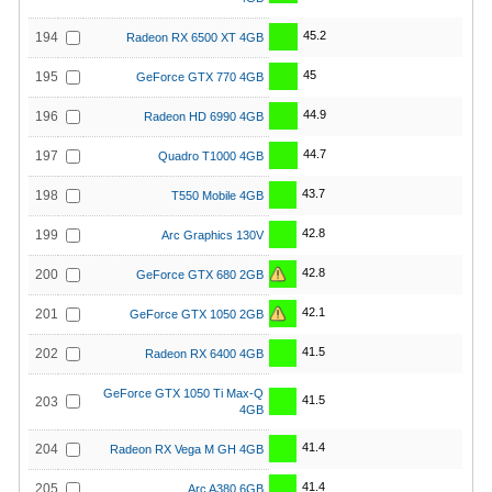
45.2
194
Radeon RX 6500 XT 4GB
45
195
GeForce GTX 770 4GB
44.9
196
Radeon HD 6990 4GB
44.7
197
Quadro T1000 4GB
43.7
198
T550 Mobile 4GB
42.8
199
Arc Graphics 130V
42.8
200
GeForce GTX 680 2GB
42.1
201
GeForce GTX 1050 2GB
41.5
202
Radeon RX 6400 4GB
GeForce GTX 1050 Ti Max-Q
41.5
203
4GB
41.4
204
Radeon RX Vega M GH 4GB
41.4
205
Arc A380 6GB