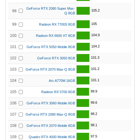
GeForce RTX 2080 Super Max-
105.2
98
Q 8GB
105
99
Radeon RX 7700S 8GB
104.9
100
Radeon RX 6600 XT 8GB
104.2
101
GeForce RTX 5050 Mobile 8GB
101.3
102
GeForce RTX 3050 8GB
101.2
103
GeForce RTX 2070 Max-Q 8GB
101.1
104
Arc A770M 16GB
99.9
105
Radeon RX 5700 8GB
99.6
106
GeForce RTX 3060 Mobile 6GB
98.2
107
GeForce RTX 2080 Max-Q 8GB
98.1
108
GeForce RTX 2070 Mobile 8GB
97.5
109
Quadro RTX 4000 Mobile 8GB