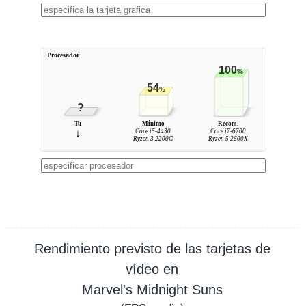
Procesador
100
%
54
%
?
Tu
Mínimo
Recom.
↓
Core i5-4430
Core i7-6700
Ryzen 3 2200G
Ryzen 5 2600X
Rendimiento previsto de las tarjetas de
vídeo en
Marvel's Midnight Suns