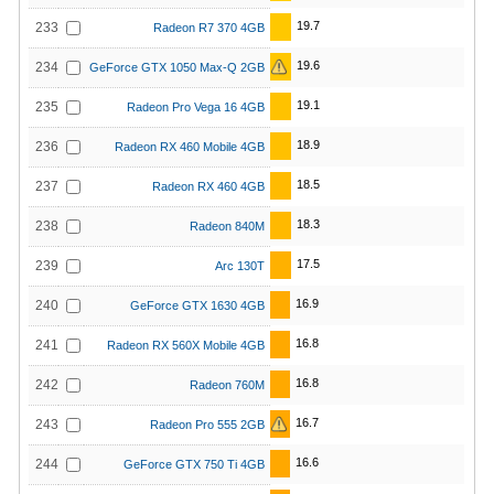
19.7
233
Radeon R7 370 4GB
19.6
234
GeForce GTX 1050 Max-Q 2GB
19.1
235
Radeon Pro Vega 16 4GB
18.9
236
Radeon RX 460 Mobile 4GB
18.5
237
Radeon RX 460 4GB
18.3
238
Radeon 840M
17.5
239
Arc 130T
16.9
240
GeForce GTX 1630 4GB
16.8
241
Radeon RX 560X Mobile 4GB
16.8
242
Radeon 760M
16.7
243
Radeon Pro 555 2GB
16.6
244
GeForce GTX 750 Ti 4GB