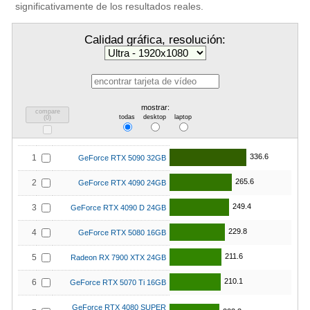
significativamente de los resultados reales.
Calidad gráfica, resolución:
mostrar:
compare
todas
desktop
laptop
(
0
)
336.6
1
GeForce RTX 5090 32GB
265.6
2
GeForce RTX 4090 24GB
249.4
3
GeForce RTX 4090 D 24GB
229.8
4
GeForce RTX 5080 16GB
211.6
5
Radeon RX 7900 XTX 24GB
210.1
6
GeForce RTX 5070 Ti 16GB
GeForce RTX 4080 SUPER