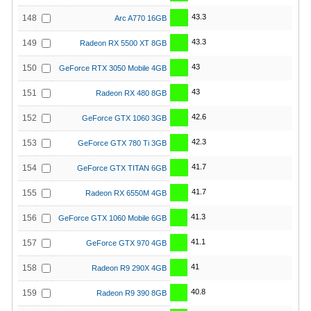
43.3
148
Arc A770 16GB
43.3
149
Radeon RX 5500 XT 8GB
43
150
GeForce RTX 3050 Mobile 4GB
43
151
Radeon RX 480 8GB
42.6
152
GeForce GTX 1060 3GB
42.3
153
GeForce GTX 780 Ti 3GB
41.7
154
GeForce GTX TITAN 6GB
41.7
155
Radeon RX 6550M 4GB
41.3
156
GeForce GTX 1060 Mobile 6GB
41.1
157
GeForce GTX 970 4GB
41
158
Radeon R9 290X 4GB
40.8
159
Radeon R9 390 8GB