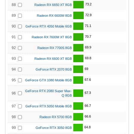
73.2
88
Radeon RX 6650 XT 8GB
72.9
89
Radeon RX 6600M 8GB
71.1
90
GeForce RTX 4050 Mobile 6GB
70.7
91
Radeon RX 7600M XT 8GB
69.9
92
Radeon RX 7700S 8GB
69.8
93
Radeon RX 6600 XT 8GB
69
94
GeForce RTX 2070 8GB
67.6
95
GeForce GTX 1080 Mobile 8GB
GeForce RTX 2080 Super Max-
67.3
96
Q 8GB
66.7
97
GeForce RTX 5050 Mobile 8GB
66.6
98
Radeon RX 5700 8GB
64.8
99
GeForce RTX 3050 8GB