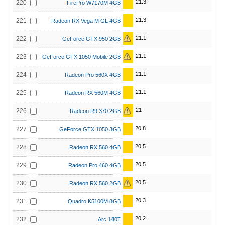
21.3
220
FirePro W7170M 4GB
21.3
221
Radeon RX Vega M GL 4GB
21.1
222
GeForce GTX 950 2GB
21.1
223
GeForce GTX 1050 Mobile 2GB
21.1
224
Radeon Pro 560X 4GB
21.1
225
Radeon RX 560M 4GB
21
226
Radeon R9 370 2GB
20.8
227
GeForce GTX 1050 3GB
20.5
228
Radeon RX 560 4GB
20.5
229
Radeon Pro 460 4GB
20.5
230
Radeon RX 560 2GB
20.3
231
Quadro K5100M 8GB
20.2
232
Arc 140T