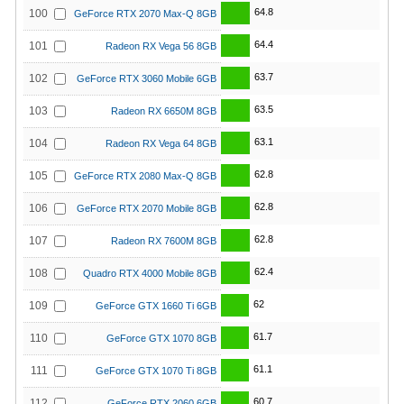
64.8
100
GeForce RTX 2070 Max-Q 8GB
64.4
101
Radeon RX Vega 56 8GB
63.7
102
GeForce RTX 3060 Mobile 6GB
63.5
103
Radeon RX 6650M 8GB
63.1
104
Radeon RX Vega 64 8GB
62.8
105
GeForce RTX 2080 Max-Q 8GB
62.8
106
GeForce RTX 2070 Mobile 8GB
62.8
107
Radeon RX 7600M 8GB
62.4
108
Quadro RTX 4000 Mobile 8GB
62
109
GeForce GTX 1660 Ti 6GB
61.7
110
GeForce GTX 1070 8GB
61.1
111
GeForce GTX 1070 Ti 8GB
60.7
112
GeForce RTX 2060 6GB