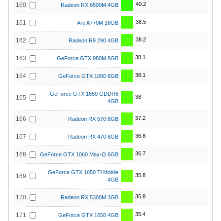
40.2
160
Radeon RX 6500M 4GB
38.5
161
Arc A770M 16GB
38.2
162
Radeon R9 290 4GB
38.1
163
GeForce GTX 980M 8GB
38.1
164
GeForce GTX 1060 6GB
GeForce GTX 1650 GDDR6
38
165
4GB
37.2
166
Radeon RX 570 8GB
36.8
167
Radeon RX 470 8GB
36.7
168
GeForce GTX 1060 Max-Q 6GB
GeForce GTX 1650 Ti Mobile
35.8
169
4GB
35.8
170
Radeon RX 5300M 3GB
35.4
171
GeForce GTX 1650 4GB