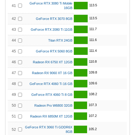
GeForce RTX 3080 Ti Mobile
113.5
41
16GB
113.5
42
GeForce RTX 3070 8GB
111.7
43
GeForce RTX 2080 Ti 11GB
111.6
44
Titan RTX 24GB
111.4
45
GeForce RTX 5060 8GB
110.8
46
Radeon RX 6750 XT 12GB
109.8
47
Radeon RX 9060 XT 16 GB
109.6
48
GeForce RTX 4060 Ti 16 GB
108.2
49
GeForce RTX 4060 Ti 8 GB
107.3
50
Radeon Pro W6800 32GB
107.2
51
Radeon RX 6850M XT 12GB
GeForce RTX 3060 Ti GDDR6X
105.2
52
8GB