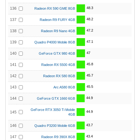
48.3
136
Radeon RX 590 GME 8GB
48.2
137
Radeon R9 FURY 4GB
47.2
138
Radeon R9 Nano 4GB
47.1
139
Quadro P4000 Mobile 8GB
47
140
GeForce GTX 980 4GB
45.8
141
Radeon RX 5500 4GB
45.7
142
Radeon RX 580 8GB
45.5
143
Arc A580 8GB
44.9
144
GeForce GTX 1660 6GB
GeForce RTX 3050 Ti Mobile
44.9
145
4GB
43.7
146
Quadro P3200 Mobile 6GB
43.4
147
Radeon R9 390X 8GB