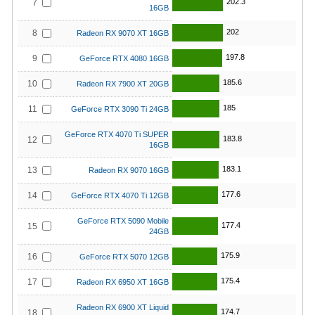
202.3
7
16GB
202
8
Radeon RX 9070 XT 16GB
197.8
9
GeForce RTX 4080 16GB
185.6
10
Radeon RX 7900 XT 20GB
185
11
GeForce RTX 3090 Ti 24GB
GeForce RTX 4070 Ti SUPER
183.8
12
16GB
183.1
13
Radeon RX 9070 16GB
177.6
14
GeForce RTX 4070 Ti 12GB
GeForce RTX 5090 Mobile
177.4
15
24GB
175.9
16
GeForce RTX 5070 12GB
175.4
17
Radeon RX 6950 XT 16GB
Radeon RX 6900 XT Liquid
174.7
18