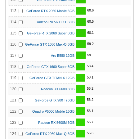
60.6
113
GeForce RTX 2060 Mobile 6GB
60.5
114
Radeon RX 5600 XT 6GB
60.1
115
GeForce RTX 2060 Super 8GB
59.2
116
GeForce GTX 1080 Max-Q 8GB
59
117
Arc B580 12GB
58.4
118
GeForce GTX 1660 Super 6GB
58.1
119
GeForce GTX TITAN X 12GB
56.2
120
Radeon RX 6600 8GB
56.2
121
GeForce GTX 980 Ti 6GB
56.1
122
Quadro P5000 Mobile 16GB
55.7
123
Radeon RX 5600M 6GB
55.6
124
GeForce RTX 2060 Max-Q 6GB