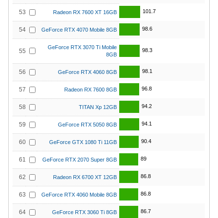
101.7
53
Radeon RX 7600 XT 16GB
98.6
54
GeForce RTX 4070 Mobile 8GB
GeForce RTX 3070 Ti Mobile
98.3
55
8GB
98.1
56
GeForce RTX 4060 8GB
96.8
57
Radeon RX 7600 8GB
94.2
58
TITAN Xp 12GB
94.1
59
GeForce RTX 5050 8GB
90.4
60
GeForce GTX 1080 Ti 11GB
89
61
GeForce RTX 2070 Super 8GB
86.8
62
Radeon RX 6700 XT 12GB
86.8
63
GeForce RTX 4060 Mobile 8GB
86.7
64
GeForce RTX 3060 Ti 8GB