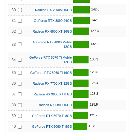
142.6
30
Radeon RX 7900M 16GB
142.3
31
GeForce RTX 3090 24GB
137.3
32
Radeon RX 6900 XT 16GB
GeForce RTX 4080 Mobile
132.8
33
12GB
GeForce RTX 5070 Ti Mobile
130.3
34
12GB
128.6
35
GeForce RTX 5060 Ti 16GB
128.4
36
Radeon RX 7700 XT 12GB
128.3
37
Radeon RX 9060 XT 8 GB
125.9
38
Radeon RX 6800 16GB
121.7
39
GeForce RTX 3070 Ti 8GB
113.9
40
GeForce RTX 5060 Ti 8GB