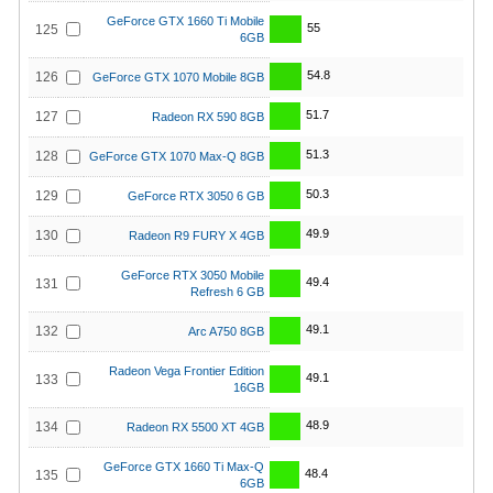
GeForce GTX 1660 Ti Mobile
55
125
6GB
54.8
126
GeForce GTX 1070 Mobile 8GB
51.7
127
Radeon RX 590 8GB
51.3
128
GeForce GTX 1070 Max-Q 8GB
50.3
129
GeForce RTX 3050 6 GB
49.9
130
Radeon R9 FURY X 4GB
GeForce RTX 3050 Mobile
49.4
131
Refresh 6 GB
49.1
132
Arc A750 8GB
Radeon Vega Frontier Edition
49.1
133
16GB
48.9
134
Radeon RX 5500 XT 4GB
GeForce GTX 1660 Ti Max-Q
48.4
135
6GB