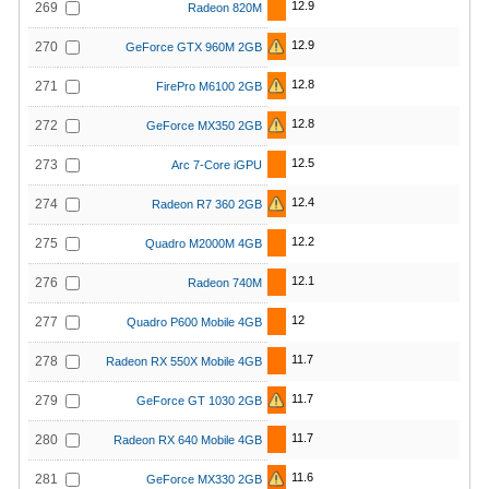
12.9
269
Radeon 820M
12.9
270
GeForce GTX 960M 2GB
12.8
271
FirePro M6100 2GB
12.8
272
GeForce MX350 2GB
12.5
273
Arc 7-Core iGPU
12.4
274
Radeon R7 360 2GB
12.2
275
Quadro M2000M 4GB
12.1
276
Radeon 740M
12
277
Quadro P600 Mobile 4GB
11.7
278
Radeon RX 550X Mobile 4GB
11.7
279
GeForce GT 1030 2GB
11.7
280
Radeon RX 640 Mobile 4GB
11.6
281
GeForce MX330 2GB