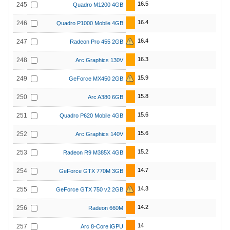
16.5
245
Quadro M1200 4GB
16.4
246
Quadro P1000 Mobile 4GB
16.4
247
Radeon Pro 455 2GB
16.3
248
Arc Graphics 130V
15.9
249
GeForce MX450 2GB
15.8
250
Arc A380 6GB
15.6
251
Quadro P620 Mobile 4GB
15.6
252
Arc Graphics 140V
15.2
253
Radeon R9 M385X 4GB
14.7
254
GeForce GTX 770M 3GB
14.3
255
GeForce GTX 750 v2 2GB
14.2
256
Radeon 660M
14
257
Arc 8-Core iGPU