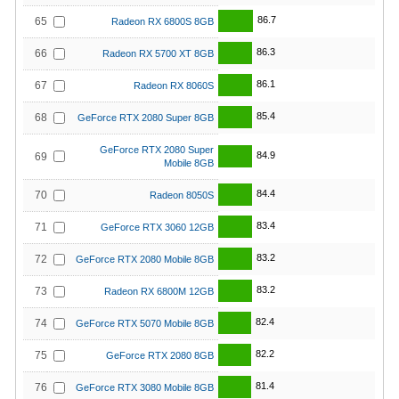
86.7
65
Radeon RX 6800S 8GB
86.3
66
Radeon RX 5700 XT 8GB
86.1
67
Radeon RX 8060S
85.4
68
GeForce RTX 2080 Super 8GB
GeForce RTX 2080 Super
84.9
69
Mobile 8GB
84.4
70
Radeon 8050S
83.4
71
GeForce RTX 3060 12GB
83.2
72
GeForce RTX 2080 Mobile 8GB
83.2
73
Radeon RX 6800M 12GB
82.4
74
GeForce RTX 5070 Mobile 8GB
82.2
75
GeForce RTX 2080 8GB
81.4
76
GeForce RTX 3080 Mobile 8GB