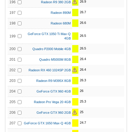
26.9
196
Radeon R9 380 2GB
26.7
197
Radeon 890M
26.6
198
Radeon 680M
GeForce GTX 1050 Ti Max-Q
26.5
199
4GB
26.5
200
Quadro P2000 Mobile 4GB
26.4
201
Quadro M5000M 8GB
26.4
202
Radeon RX 460 1024SP 2GB
26.3
203
Radeon R9 M395X 8GB
26
204
GeForce GTX 960 4GB
25.3
205
Radeon Pro Vega 20 4GB
25
206
GeForce GTX 960 2GB
24.7
207
GeForce GTX 1650 Max-Q 4GB