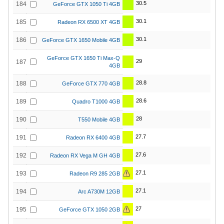
30.5
184
GeForce GTX 1050 Ti 4GB
30.1
185
Radeon RX 6500 XT 4GB
30.1
186
GeForce GTX 1650 Mobile 4GB
GeForce GTX 1650 Ti Max-Q
29
187
4GB
28.8
188
GeForce GTX 770 4GB
28.6
189
Quadro T1000 4GB
28
190
T550 Mobile 4GB
27.7
191
Radeon RX 6400 4GB
27.6
192
Radeon RX Vega M GH 4GB
27.1
193
Radeon R9 285 2GB
27.1
194
Arc A730M 12GB
27
195
GeForce GTX 1050 2GB