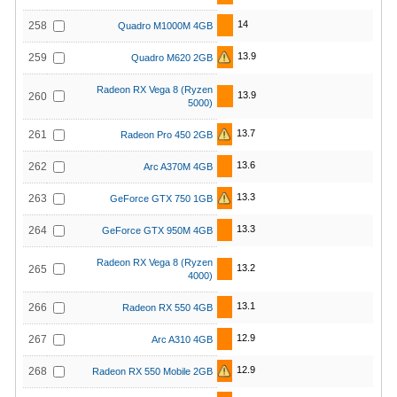
14
258
Quadro M1000M 4GB
13.9
259
Quadro M620 2GB
Radeon RX Vega 8 (Ryzen
13.9
260
5000)
13.7
261
Radeon Pro 450 2GB
13.6
262
Arc A370M 4GB
13.3
263
GeForce GTX 750 1GB
13.3
264
GeForce GTX 950M 4GB
Radeon RX Vega 8 (Ryzen
13.2
265
4000)
13.1
266
Radeon RX 550 4GB
12.9
267
Arc A310 4GB
12.9
268
Radeon RX 550 Mobile 2GB