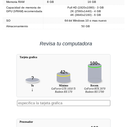
Memoria RAM
8 GB
16 GB
Capacidad de memoria de
Full HD (1920x1080) - 3 GB
GPU (VRAM) recomendada
2K (2560x1440) - 4 GB
4K (3840x2160) - 6 GB
SO
64-bit Windows 10 o mas nuevo
Almacenamiento
50 GB
Revisa tu computadora
Tarjeta grafica
100
%
42
%
?
Tu
Mínimo
Recom.
↓
GeForce GTX 1050 Ti
GeForce RTX 2070
Radeon RX 570
Radeon RX 5700
Procesador