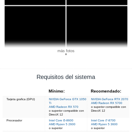
más fotos
▼
Requisitos del sistema
Mínimo:
Recomendado:
Tarjeta grafica (GPU)
NVIDIA GeForce GTX 1050
NVIDIA GeForce RTX 2070
Ti
AMD Radeon RX 5700
AMD Radeon RX 570
o superior compatible con
o superior compatible con
DirectX 12
DirectX 12
Procesador
Intel Core i5-8600
Intel Core i7-8700
AMD Ryzen 5 2600
AMD Ryzen 5 3600
o superior
o superior