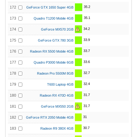
35.2
172
GeForce GTX 1650 Super 4GB
35.1
173
Quadro T1200 Mobile 4GB
34.2
174
GeForce MX570 2GB
33.9
175
GeForce GTX 780 3GB
33.7
176
Radeon RX 5500 Mobile 4GB
33.6
177
Quadro P3000 Mobile 6GB
32.7
178
Radeon Pro 5500M 8GB
32.4
179
T600 Laptop 4GB
31.7
180
Radeon RX 470D 4GB
31.7
181
GeForce MX550 2GB
31
182
GeForce RTX 2050 Mobile 4GB
30.7
183
Radeon R9 380X 4GB