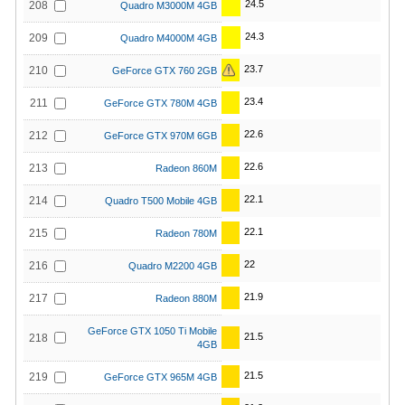
24.5
208
Quadro M3000M 4GB
24.3
209
Quadro M4000M 4GB
23.7
210
GeForce GTX 760 2GB
23.4
211
GeForce GTX 780M 4GB
22.6
212
GeForce GTX 970M 6GB
22.6
213
Radeon 860M
22.1
214
Quadro T500 Mobile 4GB
22.1
215
Radeon 780M
22
216
Quadro M2200 4GB
21.9
217
Radeon 880M
GeForce GTX 1050 Ti Mobile
21.5
218
4GB
21.5
219
GeForce GTX 965M 4GB