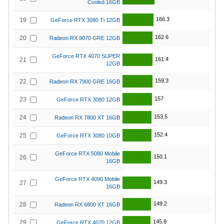
Cooled 16GB
166.3
19
GeForce RTX 3080 Ti 12GB
162.6
20
Radeon RX 9070 GRE 12GB
GeForce RTX 4070 SUPER
161.4
21
12GB
159.3
22
Radeon RX 7900 GRE 16GB
157
23
GeForce RTX 3080 12GB
153.5
24
Radeon RX 7800 XT 16GB
152.4
25
GeForce RTX 3080 10GB
GeForce RTX 5080 Mobile
150.1
26
16GB
GeForce RTX 4090 Mobile
149.3
27
16GB
149.2
28
Radeon RX 6800 XT 16GB
145.8
29
GeForce RTX 4070 12GB