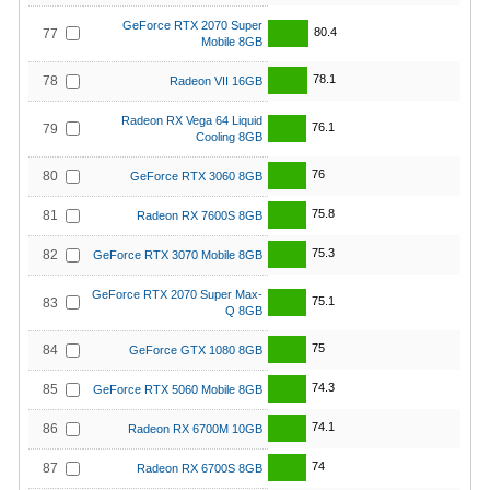
GeForce RTX 2070 Super
80.4
77
Mobile 8GB
78.1
78
Radeon VII 16GB
Radeon RX Vega 64 Liquid
76.1
79
Cooling 8GB
76
80
GeForce RTX 3060 8GB
75.8
81
Radeon RX 7600S 8GB
75.3
82
GeForce RTX 3070 Mobile 8GB
GeForce RTX 2070 Super Max-
75.1
83
Q 8GB
75
84
GeForce GTX 1080 8GB
74.3
85
GeForce RTX 5060 Mobile 8GB
74.1
86
Radeon RX 6700M 10GB
74
87
Radeon RX 6700S 8GB