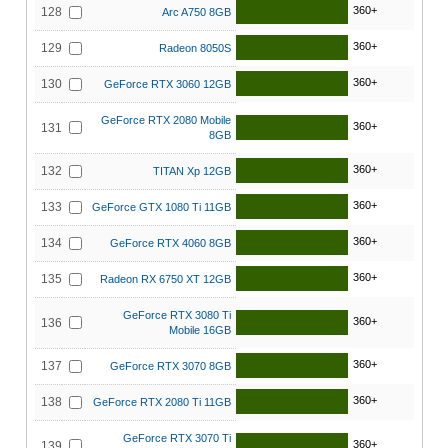
360+
128
Arc A750 8GB
360+
129
Radeon 8050S
360+
130
GeForce RTX 3060 12GB
GeForce RTX 2080 Mobile
360+
131
8GB
360+
132
TITAN Xp 12GB
360+
133
GeForce GTX 1080 Ti 11GB
360+
134
GeForce RTX 4060 8GB
360+
135
Radeon RX 6750 XT 12GB
GeForce RTX 3080 Ti
360+
136
Mobile 16GB
360+
137
GeForce RTX 3070 8GB
360+
138
GeForce RTX 2080 Ti 11GB
GeForce RTX 3070 Ti
360+
139