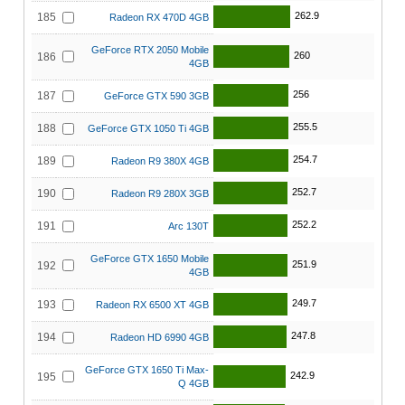
262.9
185
Radeon RX 470D 4GB
GeForce RTX 2050 Mobile
260
186
4GB
256
187
GeForce GTX 590 3GB
255.5
188
GeForce GTX 1050 Ti 4GB
254.7
189
Radeon R9 380X 4GB
252.7
190
Radeon R9 280X 3GB
252.2
191
Arc 130T
GeForce GTX 1650 Mobile
251.9
192
4GB
249.7
193
Radeon RX 6500 XT 4GB
247.8
194
Radeon HD 6990 4GB
GeForce GTX 1650 Ti Max-
242.9
195
Q 4GB