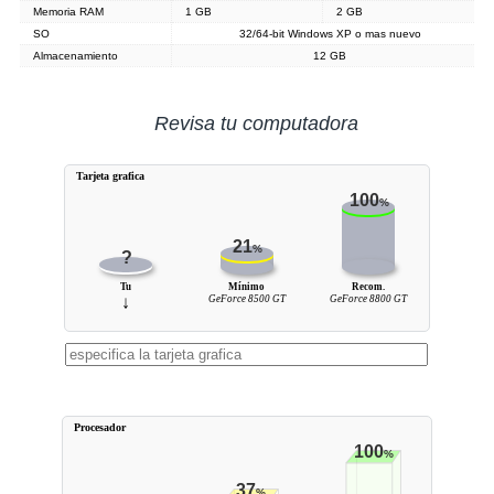
Memoria RAM
1 GB
2 GB
SO
32/64-bit Windows XP o mas nuevo
Almacenamiento
12 GB
Revisa tu computadora
Tarjeta grafica
100
%
21
%
?
Tu
Mínimo
Recom.
↓
GeForce 8500 GT
GeForce 8800 GT
Procesador
100
%
37
%