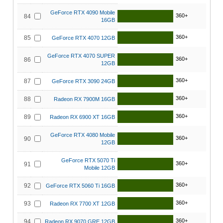
GeForce RTX 4090 Mobile
360+
84
16GB
360+
85
GeForce RTX 4070 12GB
GeForce RTX 4070 SUPER
360+
86
12GB
360+
87
GeForce RTX 3090 24GB
360+
88
Radeon RX 7900M 16GB
360+
89
Radeon RX 6900 XT 16GB
GeForce RTX 4080 Mobile
360+
90
12GB
GeForce RTX 5070 Ti
360+
91
Mobile 12GB
360+
92
GeForce RTX 5060 Ti 16GB
360+
93
Radeon RX 7700 XT 12GB
360+
94
Radeon RX 9070 GRE 12GB