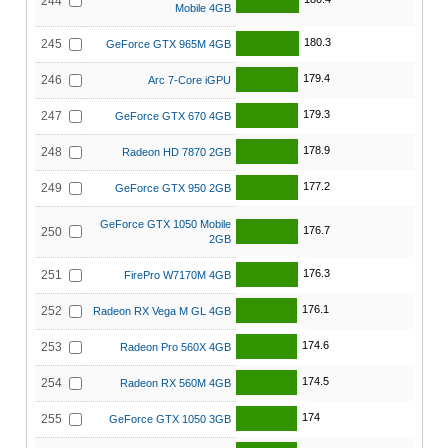
244
Mobile 4GB
180.3
245
GeForce GTX 965M 4GB
179.4
246
Arc 7-Core iGPU
179.3
247
GeForce GTX 670 4GB
178.9
248
Radeon HD 7870 2GB
177.2
249
GeForce GTX 950 2GB
GeForce GTX 1050 Mobile
176.7
250
2GB
176.3
251
FirePro W7170M 4GB
176.1
252
Radeon RX Vega M GL 4GB
174.6
253
Radeon Pro 560X 4GB
174.5
254
Radeon RX 560M 4GB
174
255
GeForce GTX 1050 3GB