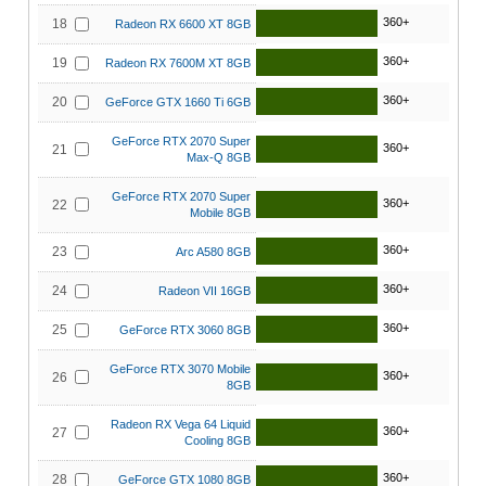
360+
18
Radeon RX 6600 XT 8GB
360+
19
Radeon RX 7600M XT 8GB
360+
20
GeForce GTX 1660 Ti 6GB
GeForce RTX 2070 Super
360+
21
Max-Q 8GB
GeForce RTX 2070 Super
360+
22
Mobile 8GB
360+
23
Arc A580 8GB
360+
24
Radeon VII 16GB
360+
25
GeForce RTX 3060 8GB
GeForce RTX 3070 Mobile
360+
26
8GB
Radeon RX Vega 64 Liquid
360+
27
Cooling 8GB
360+
28
GeForce GTX 1080 8GB