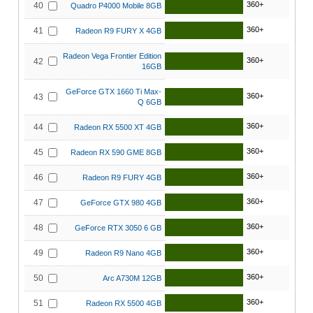
360+
40
Quadro P4000 Mobile 8GB
360+
41
Radeon R9 FURY X 4GB
Radeon Vega Frontier Edition
360+
42
16GB
GeForce GTX 1660 Ti Max-
360+
43
Q 6GB
360+
44
Radeon RX 5500 XT 4GB
360+
45
Radeon RX 590 GME 8GB
360+
46
Radeon R9 FURY 4GB
360+
47
GeForce GTX 980 4GB
360+
48
GeForce RTX 3050 6 GB
360+
49
Radeon R9 Nano 4GB
360+
50
Arc A730M 12GB
360+
51
Radeon RX 5500 4GB