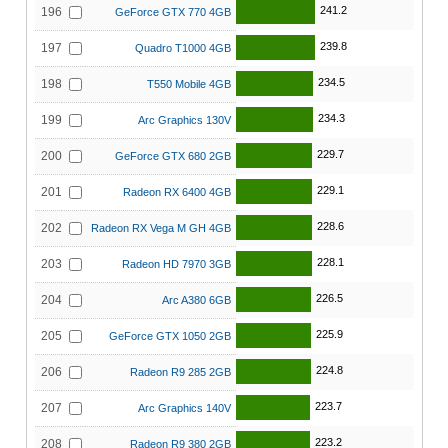
241.2
196
GeForce GTX 770 4GB
239.8
197
Quadro T1000 4GB
234.5
198
T550 Mobile 4GB
234.3
199
Arc Graphics 130V
229.7
200
GeForce GTX 680 2GB
229.1
201
Radeon RX 6400 4GB
228.6
202
Radeon RX Vega M GH 4GB
228.1
203
Radeon HD 7970 3GB
226.5
204
Arc A380 6GB
225.9
205
GeForce GTX 1050 2GB
224.8
206
Radeon R9 285 2GB
223.7
207
Arc Graphics 140V
223.2
208
Radeon R9 380 2GB