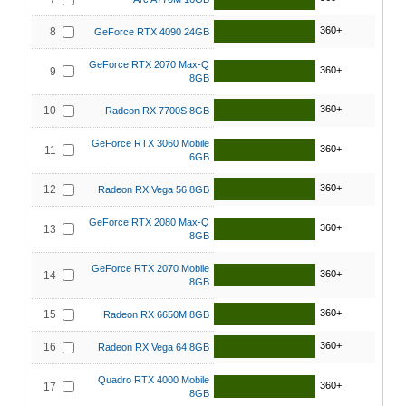
360+
8
GeForce RTX 4090 24GB
GeForce RTX 2070 Max-Q
360+
9
8GB
360+
10
Radeon RX 7700S 8GB
GeForce RTX 3060 Mobile
360+
11
6GB
360+
12
Radeon RX Vega 56 8GB
GeForce RTX 2080 Max-Q
360+
13
8GB
GeForce RTX 2070 Mobile
360+
14
8GB
360+
15
Radeon RX 6650M 8GB
360+
16
Radeon RX Vega 64 8GB
Quadro RTX 4000 Mobile
360+
17
8GB