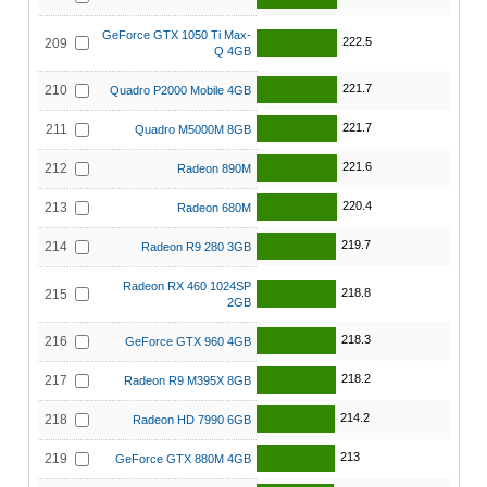
GeForce GTX 1050 Ti Max-
222.5
209
Q 4GB
221.7
210
Quadro P2000 Mobile 4GB
221.7
211
Quadro M5000M 8GB
221.6
212
Radeon 890M
220.4
213
Radeon 680M
219.7
214
Radeon R9 280 3GB
Radeon RX 460 1024SP
218.8
215
2GB
218.3
216
GeForce GTX 960 4GB
218.2
217
Radeon R9 M395X 8GB
214.2
218
Radeon HD 7990 6GB
213
219
GeForce GTX 880M 4GB