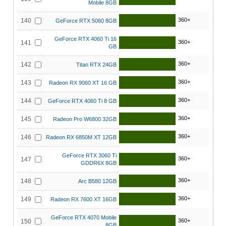
Mobile 8GB
360+
140
GeForce RTX 5060 8GB
GeForce RTX 4060 Ti 16
360+
141
GB
360+
142
Titan RTX 24GB
360+
143
Radeon RX 9060 XT 16 GB
360+
144
GeForce RTX 4060 Ti 8 GB
360+
145
Radeon Pro W6800 32GB
360+
146
Radeon RX 6850M XT 12GB
GeForce RTX 3060 Ti
360+
147
GDDR6X 8GB
360+
148
Arc B580 12GB
360+
149
Radeon RX 7600 XT 16GB
GeForce RTX 4070 Mobile
360+
150
8GB