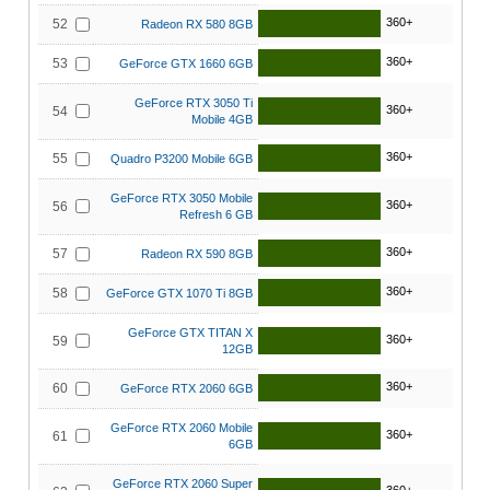
360+
52
Radeon RX 580 8GB
360+
53
GeForce GTX 1660 6GB
GeForce RTX 3050 Ti
360+
54
Mobile 4GB
360+
55
Quadro P3200 Mobile 6GB
GeForce RTX 3050 Mobile
360+
56
Refresh 6 GB
360+
57
Radeon RX 590 8GB
360+
58
GeForce GTX 1070 Ti 8GB
GeForce GTX TITAN X
360+
59
12GB
360+
60
GeForce RTX 2060 6GB
GeForce RTX 2060 Mobile
360+
61
6GB
GeForce RTX 2060 Super