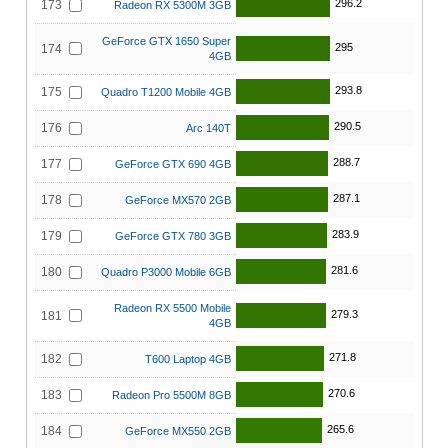
296.2
173
Radeon RX 5300M 3GB
GeForce GTX 1650 Super
295
174
4GB
293.8
175
Quadro T1200 Mobile 4GB
290.5
176
Arc 140T
288.7
177
GeForce GTX 690 4GB
287.1
178
GeForce MX570 2GB
283.9
179
GeForce GTX 780 3GB
281.6
180
Quadro P3000 Mobile 6GB
Radeon RX 5500 Mobile
279.3
181
4GB
271.8
182
T600 Laptop 4GB
270.6
183
Radeon Pro 5500M 8GB
265.6
184
GeForce MX550 2GB