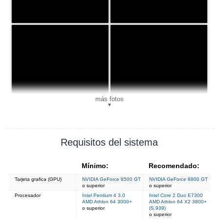
más fotos
▼
Requisitos del sistema
Mínimo:
Recomendado:
Tarjeta grafica (GPU)
NVIDIA GeForce 8500 GT
NVIDIA GeForce 8800 GT
o superior
o superior
Procesador
Intel Pentium 4 3.0
Intel Core 2 Duo E7300
AMD Athlon 64 3000+
AMD Athlon 64 X2 3800+
o superior
(S.939)
o superior