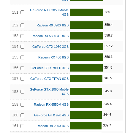
GeForce RTX 3050 Mobile
360+
151
4GB
359.4
152
Radeon R9 390X 8GB
358.7
153
Radeon RX 5500 XT 8GB
357.2
154
GeForce GTX 1060 3GB
356.1
155
Radeon RX 480 8GB
354.5
156
GeForce GTX 780 Ti 3GB
349.5
157
GeForce GTX TITAN 6GB
GeForce GTX 1060 Mobile
345.8
158
6GB
345.4
159
Radeon RX 6550M 4GB
344.6
160
GeForce GTX 970 4GB
339.7
161
Radeon R9 290X 4GB