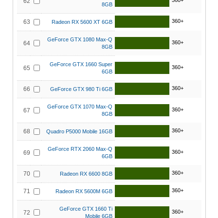
360+
62
8GB
360+
63
Radeon RX 5600 XT 6GB
GeForce GTX 1080 Max-Q
360+
64
8GB
GeForce GTX 1660 Super
360+
65
6GB
360+
66
GeForce GTX 980 Ti 6GB
GeForce GTX 1070 Max-Q
360+
67
8GB
360+
68
Quadro P5000 Mobile 16GB
GeForce RTX 2060 Max-Q
360+
69
6GB
360+
70
Radeon RX 6600 8GB
360+
71
Radeon RX 5600M 6GB
GeForce GTX 1660 Ti
360+
72
Mobile 6GB