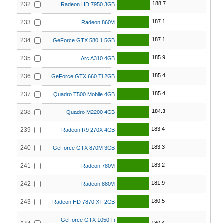
188.7
232
Radeon HD 7950 3GB
187.1
233
Radeon 860M
187.1
234
GeForce GTX 580 1.5GB
185.9
235
Arc A310 4GB
185.4
236
GeForce GTX 660 Ti 2GB
185.4
237
Quadro T500 Mobile 4GB
184.3
238
Quadro M2200 4GB
183.4
239
Radeon R9 270X 4GB
183.3
240
GeForce GTX 870M 3GB
183.2
241
Radeon 780M
181.9
242
Radeon 880M
180.5
243
Radeon HD 7870 XT 2GB
GeForce GTX 1050 Ti
180.4