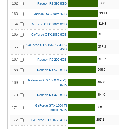
338
162
Radeon R9 390 8GB
333.1
163
Radeon RX 6500M 4GB
319.3
164
GeForce GTX 980M 8GB
319
165
GeForce GTX 1060 6GB
GeForce GTX 1650 GDDR6
318.8
166
4GB
316.7
167
Radeon R9 290 4GB
308.6
168
Radeon RX 570 8GB
GeForce GTX 1060 Max-Q
307.8
169
6GB
304.8
170
Radeon RX 470 8GB
GeForce GTX 1650 Ti
300
171
Mobile 4GB
297.1
172
GeForce GTX 1650 4GB