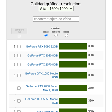
Calidad gráfica, resolución:
mostrar:
compare
todas
desktop
laptop
(
0
)
360+
1
GeForce RTX 5090 32GB
360+
2
GeForce RTX 3050 8GB
360+
3
GeForce RTX 2070 8GB
GeForce GTX 1080 Mobile
360+
4
8GB
GeForce RTX 2080 Super
360+
5
Max-Q 8GB
GeForce RTX 5050 Mobile
360+
6
8GB
360+
7
Arc A770M 16GB