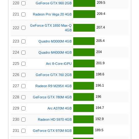
209.5
220
GeForce GTX 960 2GB
209.4
221
Radeon Pro Vega 20 4GB
GeForce GTX 1650 Max-Q
207.4
222
4GB
205.4
223
Quadro M3000M 4GB
204
224
Quadro M4000M 4GB
201.9
225
Arc 8-Core iGPU
198.6
226
GeForce GTX 760 2GB
196.1
227
Radeon R9 M295X 4GB
196
228
GeForce GTX 780M 4GB
194.7
229
Arc A370M 4GB
192.9
230
Radeon HD 5970 4GB
189.5
231
GeForce GTX 970M 6GB