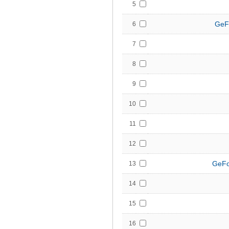
5
GeF
6
7
8
9
10
11
12
GeFo
13
14
15
16