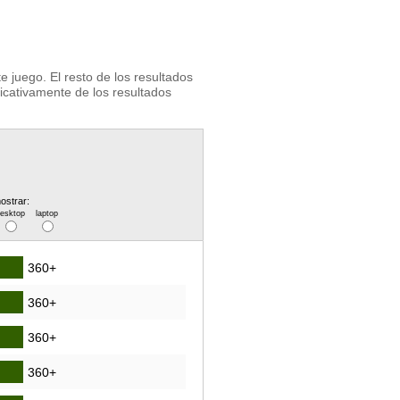
 juego. El resto de los resultados
ficativamente de los resultados
ostrar:
desktop
laptop
360+
360+
360+
360+