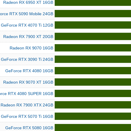
Radeon RX 6950 XT 16GB
orce RTX 5090 Mobile 24GB
GeForce RTX 4070 Ti 12GB
Radeon RX 7900 XT 20GB
Radeon RX 9070 16GB
GeForce RTX 3090 Ti 24GB
GeForce RTX 4080 16GB
Radeon RX 9070 XT 16GB
rce RTX 4080 SUPER 16GB
Radeon RX 7900 XTX 24GB
GeForce RTX 5070 Ti 16GB
GeForce RTX 5080 16GB