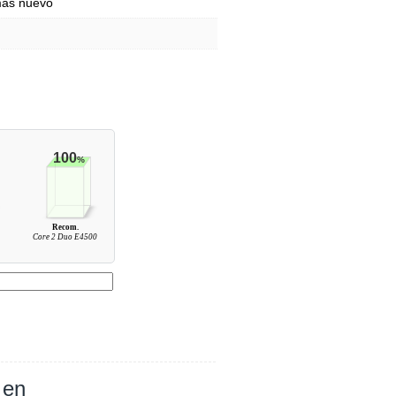
mas nuevo
100
%
Recom.
Core 2 Duo E4500
 en