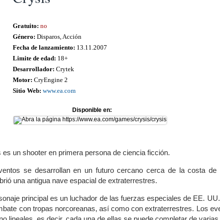
Gratuito:
no
Género:
Disparos, Acción
Fecha de lanzamiento:
13.11.2007
Limite de edad:
18+
Desarrollador:
Crytek
Motor:
CryEngine 2
Sitio Web:
www.ea.com
Disponible en:
 es un shooter en primera persona de ciencia ficción.
ventos se desarrollan en un futuro cercano cerca de la costa de
rió una antigua nave espacial de extraterrestres.
sonaje principal es un luchador de las fuerzas especiales de EE. UU.
mbate con tropas norcoreanas, así como con extraterrestres. Los even
 no lineales, es decir, cada una de ellas se puede completar de varia