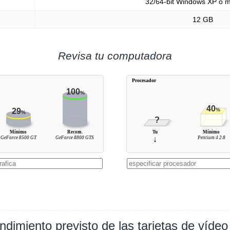
32/64-bit Windows XP o 
12 GB
Revisa tu computadora
Procesador
100
%
40
29
%
%
?
Mínimo
Recom.
Tu
Mínimo
GeForce 8500 GT
GeForce 8800 GTS
↓
Pentium 4 2.8
ndimiento previsto de las tarjetas de vídeo