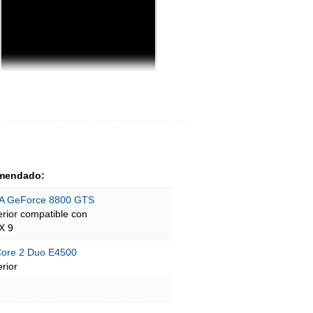
mendado:
A GeForce 8800 GTS
erior compatible con
X 9
 Core 2 Duo E4500
rior