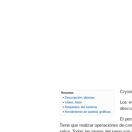
Crysis
Resumen
•
Descripción, idiomas
Los e
•
Vídeo, fotos
•
Requisitos del sistema
descub
•
Rendimiento de tarjetas gráficas
El per
Tiene que realizar operaciones de co
selva. Todas las tareas del juego son