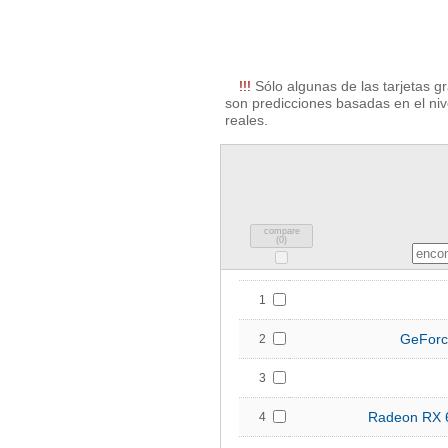
!!!
Sólo algunas de las tarjetas g
son predicciones basadas en el nive
reales.
compare
(
0
)
1
GeForc
2
3
Radeon RX 
4