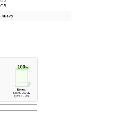
 GB
 GB
s nuevo
100
%
Recom.
Core i7-3930K
Ryzen 5 1600