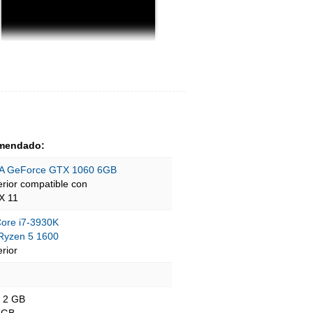
mendado:
A GeForce GTX 1060 6GB
erior compatible con
tX 11
 Core i7-3930K
yzen 5 1600
rior
- 2 GB