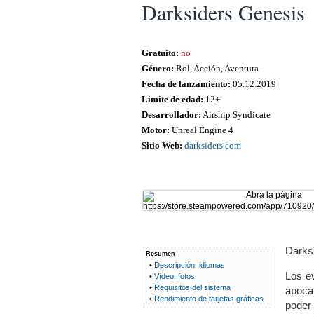
Darksiders Genesis
Gratuito:
no
Género:
Rol, Acción, Aventura
Fecha de lanzamiento:
05.12.2019
Limite de edad:
12+
Desarrollador:
Airship Syndicate
Motor:
Unreal Engine 4
Sitio Web:
darksiders.com
Darksi
Resumen
•
Descripción, idiomas
Los ev
•
Vídeo, fotos
•
Requisitos del sistema
apocal
•
Rendimiento de tarjetas gráficas
poder 