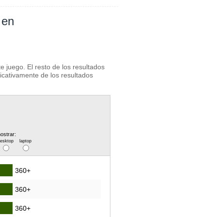
 en
 juego. El resto de los resultados
ficativamente de los resultados
ostrar:
desktop
laptop
360+
360+
360+