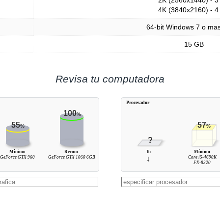
2K (2560x1440) - 3
4K (3840x2160) - 4
64-bit Windows 7 o ma
15 GB
Revisa tu computadora
Procesador
100
%
55
57
%
%
?
Mínimo
Recom.
Tu
Mínimo
GeForce GTX 960
GeForce GTX 1060 6GB
↓
Core i5-4690K
FX-8320