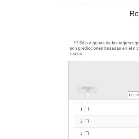
Re
!!!
Sólo algunas de las tarjetas g
son predicciones basadas en el nive
reales.
compare
(
0
)
1
2
3