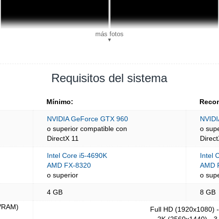
más fotos
▼
Requisitos del sistema
Mínimo:
Reco
NVIDIA GeForce GTX 960
NVIDI
o superior compatible con
o sup
DirectX 11
Direc
Intel Core i5-4690K
Intel
AMD FX-8320
AMD R
o superior
o supe
4 GB
8 GB
(VRAM)
Full HD (1920x1080) 