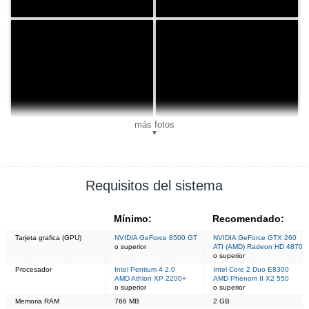
más fotos
▼
Requisitos del sistema
Mínimo:
Recomendado:
Tarjeta grafica (GPU)
NVIDIA GeForce 8500 GT
NVIDIA GeForce GTX 260
o superior
ATI (AMD) Radeon HD 4870
o superior
Procesador
Intel Pentium 4 2.0
Intel Core 2 Duo E8300
AMD Athlon XP 2200+
AMD Phenom II X2 550
o superior
o superior
Memoria RAM
768 MB
2 GB