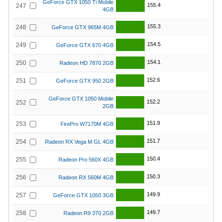
GeForce GTX 1050 Ti Mobile
155.4
247
4GB
155.3
248
GeForce GTX 965M 4GB
154.5
249
GeForce GTX 670 4GB
154.1
250
Radeon HD 7870 2GB
152.6
251
GeForce GTX 950 2GB
GeForce GTX 1050 Mobile
152.2
252
2GB
151.9
253
FirePro W7170M 4GB
151.7
254
Radeon RX Vega M GL 4GB
150.4
255
Radeon Pro 560X 4GB
150.3
256
Radeon RX 560M 4GB
149.9
257
GeForce GTX 1050 3GB
149.7
258
Radeon R9 370 2GB