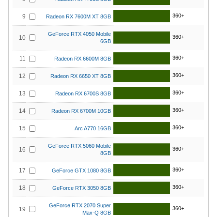
360+
9
Radeon RX 7600M XT 8GB
GeForce RTX 4050 Mobile
360+
10
6GB
360+
11
Radeon RX 6600M 8GB
360+
12
Radeon RX 6650 XT 8GB
360+
13
Radeon RX 6700S 8GB
360+
14
Radeon RX 6700M 10GB
360+
15
Arc A770 16GB
GeForce RTX 5060 Mobile
360+
16
8GB
360+
17
GeForce GTX 1080 8GB
360+
18
GeForce RTX 3050 8GB
GeForce RTX 2070 Super
360+
19
Max-Q 8GB