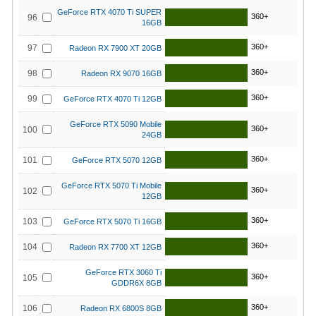
GeForce RTX 4070 Ti SUPER
360+
96
16GB
360+
97
Radeon RX 7900 XT 20GB
360+
98
Radeon RX 9070 16GB
360+
99
GeForce RTX 4070 Ti 12GB
GeForce RTX 5090 Mobile
360+
100
24GB
360+
101
GeForce RTX 5070 12GB
GeForce RTX 5070 Ti Mobile
360+
102
12GB
360+
103
GeForce RTX 5070 Ti 16GB
360+
104
Radeon RX 7700 XT 12GB
GeForce RTX 3060 Ti
360+
105
GDDR6X 8GB
360+
106
Radeon RX 6800S 8GB