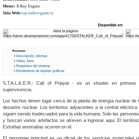
Motor:
X-Ray Engine
Sitio Web:
cop.stalker-game.ru
Disponible en:
Resumen
•
Descripción, idiomas
•
Vídeo, fotos
•
Requisitos del sistema
•
Rendimiento de tarjetas gráficas
S.T.A.L.K.E.R.: Call of Pripyat - es un shooter en primera
supervivencia.
Los hechos tienen lugar cerca de la planta de energía nuclear d
desastre nuclear. Los territorios adyacentes a la central eléctric
siguen siendo inadecuados para la vida humana. Solo las personas 
y buscan varios artefactos se atreven a ingresar aquí. El territor
Extrañas anomalías ocurren en él.
El personaje principal es un oficial de los servicios especiales 