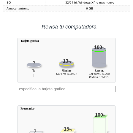
SO
32/64-bit Windows XP o mas nuevo
Almacenamiento
6 GB
Revisa tu computadora
Tarjeta grafica
100
%
13
%
?
Tu
Mínimo
Recom.
↓
GeForce 8500 GT
GeForce GTX 260
Radeon HD 4870
Procesador
100
%
15
%
?