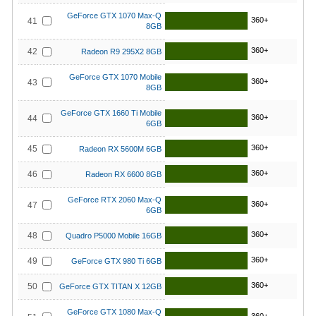
GeForce GTX 1070 Max-Q
360+
41
8GB
360+
42
Radeon R9 295X2 8GB
GeForce GTX 1070 Mobile
360+
43
8GB
GeForce GTX 1660 Ti Mobile
360+
44
6GB
360+
45
Radeon RX 5600M 6GB
360+
46
Radeon RX 6600 8GB
GeForce RTX 2060 Max-Q
360+
47
6GB
360+
48
Quadro P5000 Mobile 16GB
360+
49
GeForce GTX 980 Ti 6GB
360+
50
GeForce GTX TITAN X 12GB
GeForce GTX 1080 Max-Q