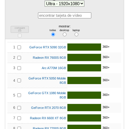
mostrar:
compare
todas
desktop
laptop
(
0
)
360+
1
GeForce RTX 5090 32GB
360+
2
Radeon RX 7600S 8GB
360+
3
Arc A770M 16GB
GeForce RTX 5050 Mobile
360+
4
8GB
GeForce GTX 1080 Mobile
360+
5
8GB
360+
6
GeForce RTX 2070 8GB
360+
7
Radeon RX 6600 XT 8GB
360+
8
Radeon RX 7700S 8GB