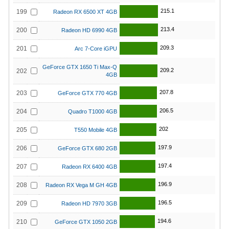
215.1
199
Radeon RX 6500 XT 4GB
213.4
200
Radeon HD 6990 4GB
209.3
201
Arc 7-Core iGPU
GeForce GTX 1650 Ti Max-Q
209.2
202
4GB
207.8
203
GeForce GTX 770 4GB
206.5
204
Quadro T1000 4GB
202
205
T550 Mobile 4GB
197.9
206
GeForce GTX 680 2GB
197.4
207
Radeon RX 6400 4GB
196.9
208
Radeon RX Vega M GH 4GB
196.5
209
Radeon HD 7970 3GB
194.6
210
GeForce GTX 1050 2GB