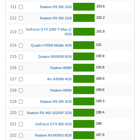
193.6
211
Radeon R9 285 2GB
192.2
212
Radeon R9 380 2GB
GeForce GTX 1050 Ti Max-Q
191.6
213
4GB
191
214
Quadro P2000 Mobile 4GB
190.9
215
Quadro M5000M 8GB
190.8
216
Radeon 890M
189.9
217
Arc A350M 4GB
189.8
218
Radeon 680M
189.3
219
Radeon R9 280 3GB
188.4
220
Radeon RX 460 1024SP 2GB
188
221
GeForce GTX 960 4GB
187.9
222
Radeon R9 M395X 8GB