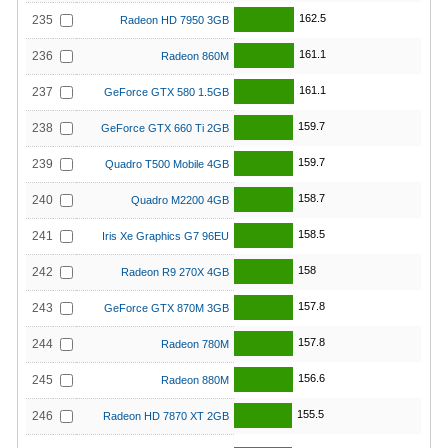
162.5
235
Radeon HD 7950 3GB
161.1
236
Radeon 860M
161.1
237
GeForce GTX 580 1.5GB
159.7
238
GeForce GTX 660 Ti 2GB
159.7
239
Quadro T500 Mobile 4GB
158.7
240
Quadro M2200 4GB
158.5
241
Iris Xe Graphics G7 96EU
158
242
Radeon R9 270X 4GB
157.8
243
GeForce GTX 870M 3GB
157.8
244
Radeon 780M
156.6
245
Radeon 880M
155.5
246
Radeon HD 7870 XT 2GB