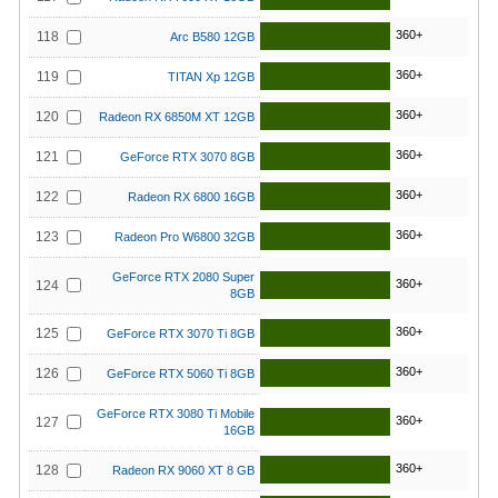
360+
118
Arc B580 12GB
360+
119
TITAN Xp 12GB
360+
120
Radeon RX 6850M XT 12GB
360+
121
GeForce RTX 3070 8GB
360+
122
Radeon RX 6800 16GB
360+
123
Radeon Pro W6800 32GB
GeForce RTX 2080 Super
360+
124
8GB
360+
125
GeForce RTX 3070 Ti 8GB
360+
126
GeForce RTX 5060 Ti 8GB
GeForce RTX 3080 Ti Mobile
360+
127
16GB
360+
128
Radeon RX 9060 XT 8 GB