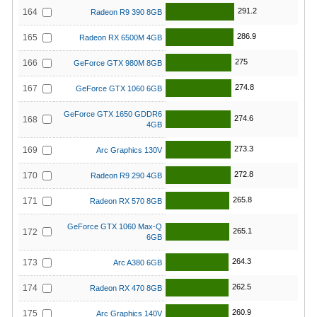
291.2
164
Radeon R9 390 8GB
286.9
165
Radeon RX 6500M 4GB
275
166
GeForce GTX 980M 8GB
274.8
167
GeForce GTX 1060 6GB
GeForce GTX 1650 GDDR6
274.6
168
4GB
273.3
169
Arc Graphics 130V
272.8
170
Radeon R9 290 4GB
265.8
171
Radeon RX 570 8GB
GeForce GTX 1060 Max-Q
265.1
172
6GB
264.3
173
Arc A380 6GB
262.5
174
Radeon RX 470 8GB
260.9
175
Arc Graphics 140V