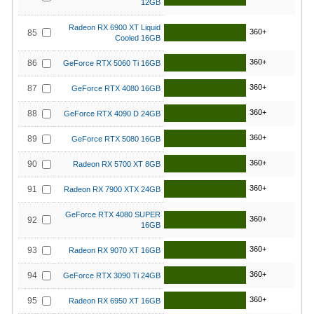
12GB
Radeon RX 6900 XT Liquid
360+
85
Cooled 16GB
360+
86
GeForce RTX 5060 Ti 16GB
360+
87
GeForce RTX 4080 16GB
360+
88
GeForce RTX 4090 D 24GB
360+
89
GeForce RTX 5080 16GB
360+
90
Radeon RX 5700 XT 8GB
360+
91
Radeon RX 7900 XTX 24GB
GeForce RTX 4080 SUPER
360+
92
16GB
360+
93
Radeon RX 9070 XT 16GB
360+
94
GeForce RTX 3090 Ti 24GB
360+
95
Radeon RX 6950 XT 16GB