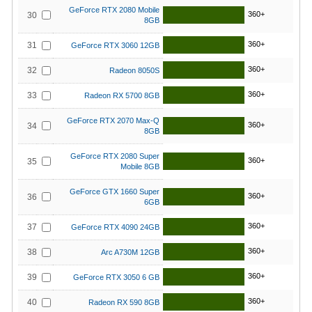
GeForce RTX 2080 Mobile
360+
30
8GB
360+
31
GeForce RTX 3060 12GB
360+
32
Radeon 8050S
360+
33
Radeon RX 5700 8GB
GeForce RTX 2070 Max-Q
360+
34
8GB
GeForce RTX 2080 Super
360+
35
Mobile 8GB
GeForce GTX 1660 Super
360+
36
6GB
360+
37
GeForce RTX 4090 24GB
360+
38
Arc A730M 12GB
360+
39
GeForce RTX 3050 6 GB
360+
40
Radeon RX 590 8GB