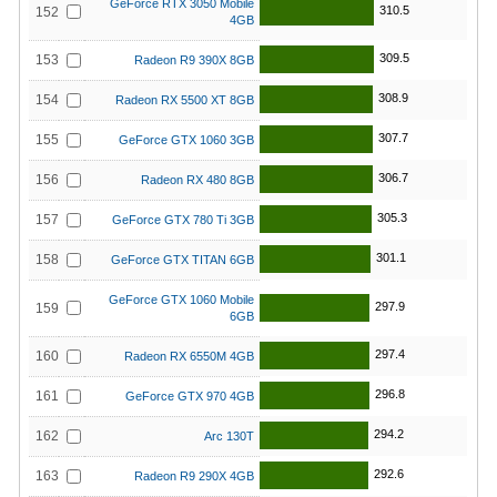
GeForce RTX 3050 Mobile
310.5
152
4GB
309.5
153
Radeon R9 390X 8GB
308.9
154
Radeon RX 5500 XT 8GB
307.7
155
GeForce GTX 1060 3GB
306.7
156
Radeon RX 480 8GB
305.3
157
GeForce GTX 780 Ti 3GB
301.1
158
GeForce GTX TITAN 6GB
GeForce GTX 1060 Mobile
297.9
159
6GB
297.4
160
Radeon RX 6550M 4GB
296.8
161
GeForce GTX 970 4GB
294.2
162
Arc 130T
292.6
163
Radeon R9 290X 4GB