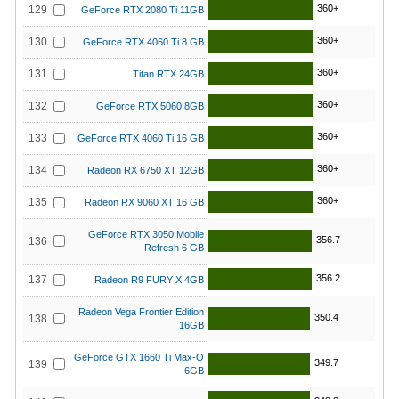
360+
129
GeForce RTX 2080 Ti 11GB
360+
130
GeForce RTX 4060 Ti 8 GB
360+
131
Titan RTX 24GB
360+
132
GeForce RTX 5060 8GB
360+
133
GeForce RTX 4060 Ti 16 GB
360+
134
Radeon RX 6750 XT 12GB
360+
135
Radeon RX 9060 XT 16 GB
GeForce RTX 3050 Mobile
356.7
136
Refresh 6 GB
356.2
137
Radeon R9 FURY X 4GB
Radeon Vega Frontier Edition
350.4
138
16GB
GeForce GTX 1660 Ti Max-Q
349.7
139
6GB