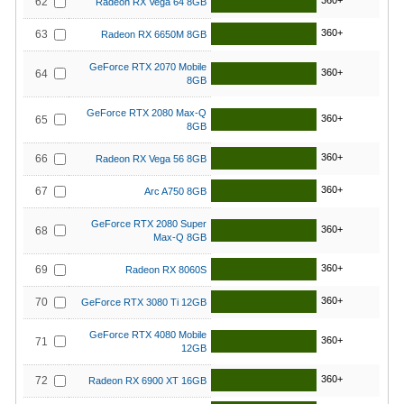
360+
62
Radeon RX Vega 64 8GB
360+
63
Radeon RX 6650M 8GB
GeForce RTX 2070 Mobile
360+
64
8GB
GeForce RTX 2080 Max-Q
360+
65
8GB
360+
66
Radeon RX Vega 56 8GB
360+
67
Arc A750 8GB
GeForce RTX 2080 Super
360+
68
Max-Q 8GB
360+
69
Radeon RX 8060S
360+
70
GeForce RTX 3080 Ti 12GB
GeForce RTX 4080 Mobile
360+
71
12GB
360+
72
Radeon RX 6900 XT 16GB