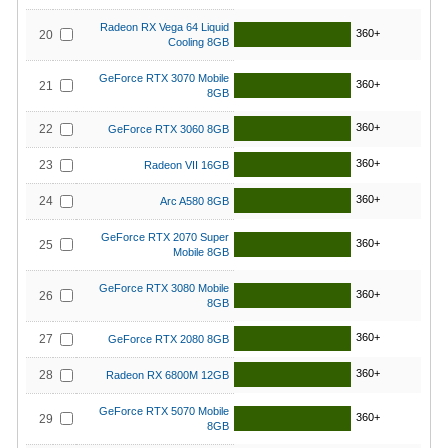
Radeon RX Vega 64 Liquid
360+
20
Cooling 8GB
GeForce RTX 3070 Mobile
360+
21
8GB
360+
22
GeForce RTX 3060 8GB
360+
23
Radeon VII 16GB
360+
24
Arc A580 8GB
GeForce RTX 2070 Super
360+
25
Mobile 8GB
GeForce RTX 3080 Mobile
360+
26
8GB
360+
27
GeForce RTX 2080 8GB
360+
28
Radeon RX 6800M 12GB
GeForce RTX 5070 Mobile
360+
29
8GB