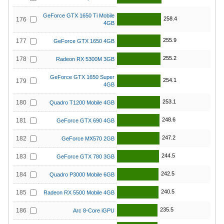
GeForce GTX 1650 Ti Mobile
258.4
176
4GB
255.9
177
GeForce GTX 1650 4GB
255.2
178
Radeon RX 5300M 3GB
GeForce GTX 1650 Super
254.1
179
4GB
253.1
180
Quadro T1200 Mobile 4GB
248.6
181
GeForce GTX 690 4GB
247.2
182
GeForce MX570 2GB
244.5
183
GeForce GTX 780 3GB
242.5
184
Quadro P3000 Mobile 6GB
240.5
185
Radeon RX 5500 Mobile 4GB
235.5
186
Arc 8-Core iGPU