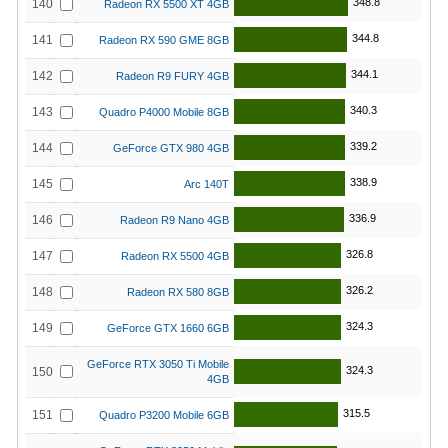
348.8
140
Radeon RX 5500 XT 4GB
344.8
141
Radeon RX 590 GME 8GB
344.1
142
Radeon R9 FURY 4GB
340.3
143
Quadro P4000 Mobile 8GB
339.2
144
GeForce GTX 980 4GB
338.9
145
Arc 140T
336.9
146
Radeon R9 Nano 4GB
326.8
147
Radeon RX 5500 4GB
326.2
148
Radeon RX 580 8GB
324.3
149
GeForce GTX 1660 6GB
GeForce RTX 3050 Ti Mobile
324.3
150
4GB
315.5
151
Quadro P3200 Mobile 6GB