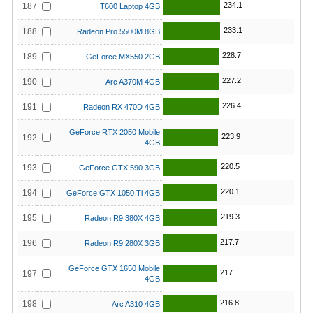
234.1
187
T600 Laptop 4GB
233.1
188
Radeon Pro 5500M 8GB
228.7
189
GeForce MX550 2GB
227.2
190
Arc A370M 4GB
226.4
191
Radeon RX 470D 4GB
GeForce RTX 2050 Mobile
223.9
192
4GB
220.5
193
GeForce GTX 590 3GB
220.1
194
GeForce GTX 1050 Ti 4GB
219.3
195
Radeon R9 380X 4GB
217.7
196
Radeon R9 280X 3GB
GeForce GTX 1650 Mobile
217
197
4GB
216.8
198
Arc A310 4GB