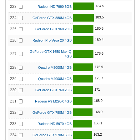
184.5
223
Radeon HD 7990 6GB
183.5
224
GeForce GTX 880M 4GB
180.5
225
GeForce GTX 960 2GB
180.4
226
Radeon Pro Vega 20 4GB
GeForce GTX 1650 Max-Q
178.6
227
4GB
176.9
228
Quadro M3000M 4GB
175.7
229
Quadro M4000M 4GB
171
230
GeForce GTX 760 2GB
168.9
231
Radeon R9 M295X 4GB
168.9
232
GeForce GTX 780M 4GB
166.1
233
Radeon HD 5970 4GB
163.2
234
GeForce GTX 970M 6GB