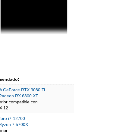
mendado:
A GeForce RTX 3080 Ti
Radeon RX 6800 XT
erior compatible con
tX 12
Core i7-12700
yzen 7 5700X
rior