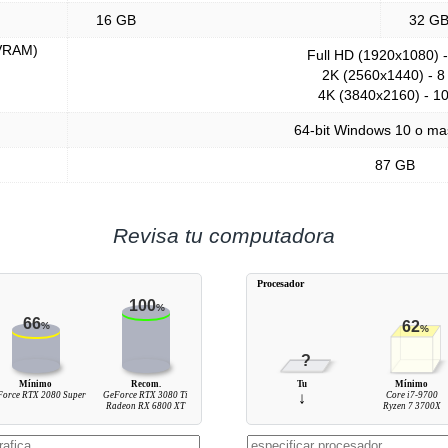
16 GB
32 G
(VRAM)
Full HD (1920x1080) 
2K (2560x1440) - 8
4K (3840x2160) - 1
64-bit Windows 10 o ma
87 GB
Revisa tu computadora
Procesador
100
%
66
62
%
%
?
Mínimo
Recom.
Tu
Mínimo
orce RTX 2080 Super
GeForce RTX 3080 Ti
↓
Core i7-9700
Radeon RX 6800 XT
Ryzen 7 3700X