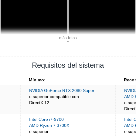
más fotos
▼
Requisitos del sistema
Mínimo:
Reco
NVIDIA GeForce RTX 2080 Super
NVIDI
o superior compatible con
AMD 
DirectX 12
o sup
Direc
Intel Core i7-9700
Intel 
AMD Ryzen 7 3700X
AMD R
o superior
o supe