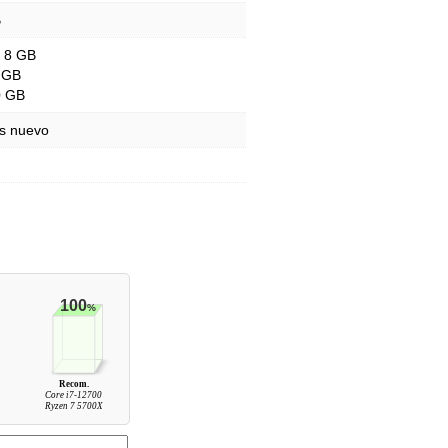
B
- 8 GB
 GB
0 GB
s nuevo
100
%
Recom.
Core i7-12700
Ryzen 7 5700X