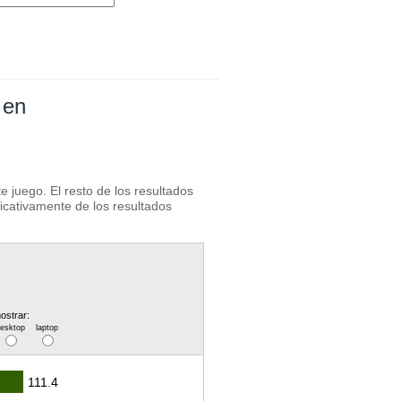
 en
 juego. El resto de los resultados
ficativamente de los resultados
ostrar:
desktop
laptop
111.4