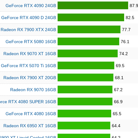
GeForce RTX 4090 24GB
87.
GeForce RTX 4090 D 24GB
82.5
Radeon RX 7900 XTX 24GB
77.7
GeForce RTX 5080 16GB
76.1
Radeon RX 9070 XT 16GB
74.2
GeForce RTX 5070 Ti 16GB
69.5
Radeon RX 7900 XT 20GB
68.1
Radeon RX 9070 16GB
67.2
rce RTX 4080 SUPER 16GB
66.9
GeForce RTX 4080 16GB
65.5
Radeon RX 6950 XT 16GB
64.4
6900 XT Liquid Cooled 16GB
64.2