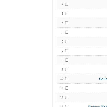
2
3
4
5
6
7
8
9
GeFo
10
11
12
Radeon RX 
13