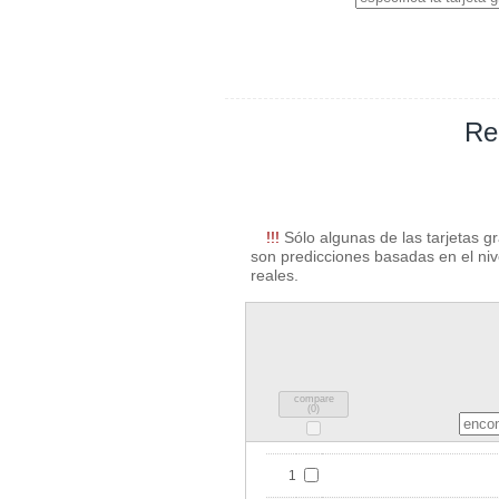
Re
!!!
Sólo algunas de las tarjetas g
son predicciones basadas en el nive
reales.
compare
(
0
)
1