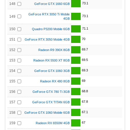
73.1
148
GeForce GTX 1660 6GB
GeForce RTX 3050 Ti Mobile
73.1
149
4GB
71.1
150
Quadro P3200 Mobile 6GB
70
151
GeForce RTX 3050 Mobile 4GB
69.7
152
Radeon R9 390X 8GB
69.5
153
Radeon RX 5500 XT 8GB
69.3
154
GeForce GTX 1060 3GB
69
155
Radeon RX 480 8GB
68.8
156
GeForce GTX 780 Ti 3GB
67.8
157
GeForce GTX TITAN 6GB
67.1
158
GeForce GTX 1060 Mobile 6GB
67
159
Radeon RX 6550M 4GB