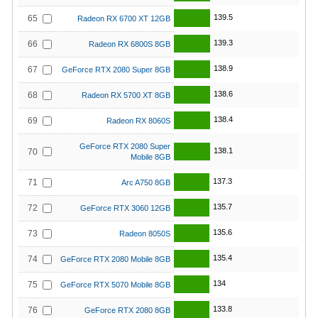
139.5
65
Radeon RX 6700 XT 12GB
139.3
66
Radeon RX 6800S 8GB
138.9
67
GeForce RTX 2080 Super 8GB
138.6
68
Radeon RX 5700 XT 8GB
138.4
69
Radeon RX 8060S
GeForce RTX 2080 Super
138.1
70
Mobile 8GB
137.3
71
Arc A750 8GB
135.7
72
GeForce RTX 3060 12GB
135.6
73
Radeon 8050S
135.4
74
GeForce RTX 2080 Mobile 8GB
134
75
GeForce RTX 5070 Mobile 8GB
133.8
76
GeForce RTX 2080 8GB