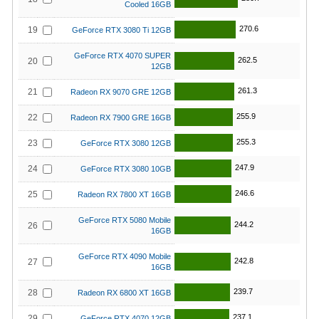
Cooled 16GB
270.6
19
GeForce RTX 3080 Ti 12GB
GeForce RTX 4070 SUPER
262.5
20
12GB
261.3
21
Radeon RX 9070 GRE 12GB
255.9
22
Radeon RX 7900 GRE 16GB
255.3
23
GeForce RTX 3080 12GB
247.9
24
GeForce RTX 3080 10GB
246.6
25
Radeon RX 7800 XT 16GB
GeForce RTX 5080 Mobile
244.2
26
16GB
GeForce RTX 4090 Mobile
242.8
27
16GB
239.7
28
Radeon RX 6800 XT 16GB
237.1
29
GeForce RTX 4070 12GB