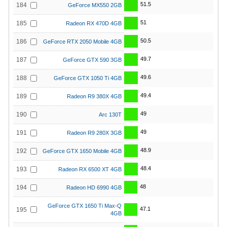
51.5
184
GeForce MX550 2GB
51
185
Radeon RX 470D 4GB
50.5
186
GeForce RTX 2050 Mobile 4GB
49.7
187
GeForce GTX 590 3GB
49.6
188
GeForce GTX 1050 Ti 4GB
49.4
189
Radeon R9 380X 4GB
49
190
Arc 130T
49
191
Radeon R9 280X 3GB
48.9
192
GeForce GTX 1650 Mobile 4GB
48.4
193
Radeon RX 6500 XT 4GB
48
194
Radeon HD 6990 4GB
GeForce GTX 1650 Ti Max-Q
47.1
195
4GB