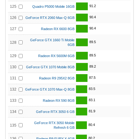
91.2
125
Quadro P5000 Mobile 16GB
90.4
126
GeForce RTX 2060 Max-Q 6GB
90.4
127
Radeon RX 6600 8GB
GeForce GTX 1660 Ti Mobile
89.5
128
6GB
89.5
129
Radeon RX 5600M 6GB
89.2
130
GeForce GTX 1070 Mobile 8GB
87.5
131
Radeon R9 295X2 8GB
83.5
132
GeForce GTX 1070 Max-Q 8GB
83.1
133
Radeon RX 590 8GB
81.9
134
GeForce RTX 3050 6 GB
GeForce RTX 3050 Mobile
80.4
135
Refresh 6 GB
80.2
136
Radeon R9 FURY X 4GB