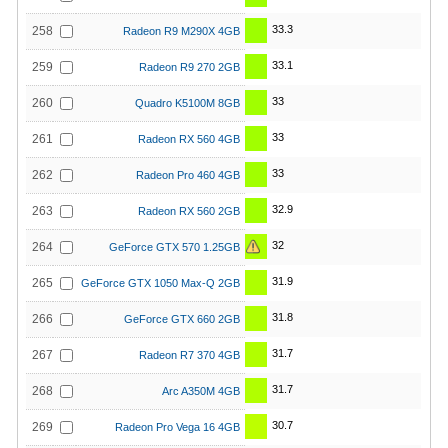
33.3
258
Radeon R9 M290X 4GB
33.1
259
Radeon R9 270 2GB
33
260
Quadro K5100M 8GB
33
261
Radeon RX 560 4GB
33
262
Radeon Pro 460 4GB
32.9
263
Radeon RX 560 2GB
32
264
GeForce GTX 570 1.25GB
31.9
265
GeForce GTX 1050 Max-Q 2GB
31.8
266
GeForce GTX 660 2GB
31.7
267
Radeon R7 370 4GB
31.7
268
Arc A350M 4GB
30.7
269
Radeon Pro Vega 16 4GB