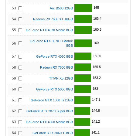
165
53
Arc B580 12GB
163.4
54
Radeon RX 7600 XT 16GB
160.3
55
GeForce RTX 4070 Mobile 8GB
GeForce RTX 3070 Ti Mobile
160
56
8GB
159.6
57
GeForce RTX 4060 8GB
155.5
58
Radeon RX 7600 8GB
153.2
59
TITAN Xp 12GB
153
60
GeForce RTX 5050 8GB
147.1
61
GeForce GTX 1080 Ti 11GB
144.8
62
GeForce RTX 2070 Super 8GB
141.2
63
GeForce RTX 4060 Mobile 8GB
141.1
64
GeForce RTX 3060 Ti 8GB