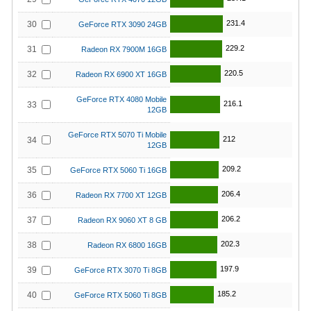
231.4
30
GeForce RTX 3090 24GB
229.2
31
Radeon RX 7900M 16GB
220.5
32
Radeon RX 6900 XT 16GB
GeForce RTX 4080 Mobile
216.1
33
12GB
GeForce RTX 5070 Ti Mobile
212
34
12GB
209.2
35
GeForce RTX 5060 Ti 16GB
206.4
36
Radeon RX 7700 XT 12GB
206.2
37
Radeon RX 9060 XT 8 GB
202.3
38
Radeon RX 6800 16GB
197.9
39
GeForce RTX 3070 Ti 8GB
185.2
40
GeForce RTX 5060 Ti 8GB