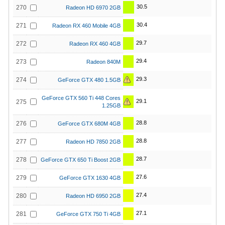
30.5
270
Radeon HD 6970 2GB
30.4
271
Radeon RX 460 Mobile 4GB
29.7
272
Radeon RX 460 4GB
29.4
273
Radeon 840M
29.3
274
GeForce GTX 480 1.5GB
GeForce GTX 560 Ti 448 Cores
29.1
275
1.25GB
28.8
276
GeForce GTX 680M 4GB
28.8
277
Radeon HD 7850 2GB
28.7
278
GeForce GTX 650 Ti Boost 2GB
27.6
279
GeForce GTX 1630 4GB
27.4
280
Radeon HD 6950 2GB
27.1
281
GeForce GTX 750 Ti 4GB