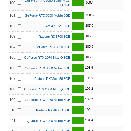
GeForce RTX 2080 Super Max-
109.4
100
Q 8GB
108.5
101
GeForce RTX 5050 Mobile 8GB
107.5
102
Arc A770M 16GB
106.9
103
Radeon RX 5700 8GB
105.5
104
GeForce RTX 3050 8GB
105.3
105
GeForce RTX 2070 Max-Q 8GB
103.6
106
GeForce RTX 3060 Mobile 6GB
103.5
107
Radeon RX Vega 56 8GB
102.2
108
GeForce RTX 2080 Max-Q 8GB
102.2
109
GeForce RTX 2070 Mobile 8GB
102
110
Radeon RX 6650M 8GB
101.4
111
Quadro RTX 4000 Mobile 8GB
101.4