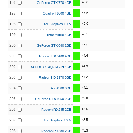
46.8
196
GeForce GTX 770 4GB
46.5
197
Quadro T1000 4GB
45.6
198
Arc Graphics 130V
45.5
199
T550 Mobile 4GB
44.6
200
GeForce GTX 680 2GB
44.4
201
Radeon RX 6400 4GB
44.3
202
Radeon RX Vega M GH 4GB
44.2
203
Radeon HD 7970 3GB
44.1
204
Arc A380 6GB
43.8
205
GeForce GTX 1050 2GB
43.6
206
Radeon R9 285 2GB
43.5
207
Arc Graphics 140V
43.3
208
Radeon R9 380 2GB