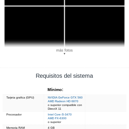
más fotos
▼
Requisitos del sistema
Mínimo:
Tarjeta grafica (GPU)
NVIDIA GeForce GTX 560
AMD Radeon HD 6870
o superior compatible con
DirectX 11
Procesador
Intel Core i5-3470
AMD FX-6300
o superior
Memoria RAM
4 GB