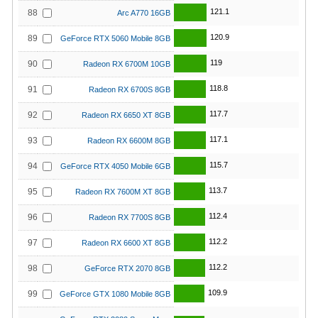
121.1
88
Arc A770 16GB
120.9
89
GeForce RTX 5060 Mobile 8GB
119
90
Radeon RX 6700M 10GB
118.8
91
Radeon RX 6700S 8GB
117.7
92
Radeon RX 6650 XT 8GB
117.1
93
Radeon RX 6600M 8GB
115.7
94
GeForce RTX 4050 Mobile 6GB
113.7
95
Radeon RX 7600M XT 8GB
112.4
96
Radeon RX 7700S 8GB
112.2
97
Radeon RX 6600 XT 8GB
112.2
98
GeForce RTX 2070 8GB
109.9
99
GeForce GTX 1080 Mobile 8GB