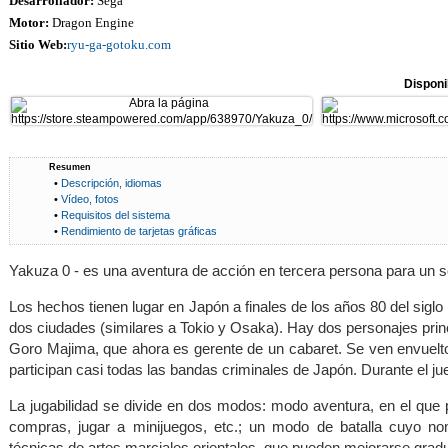
Desarrollador:
Sega
Motor:
Dragon Engine
Sitio Web:
ryu-ga-gotoku.com
Disponi
Resumen
•
Descripción, idiomas
•
Vídeo, fotos
•
Requisitos del sistema
•
Rendimiento de tarjetas gráficas
Yakuza 0 - es una aventura de acción en tercera persona para un so
Los hechos tienen lugar en Japón a finales de los años 80 del siglo 
dos ciudades (similares a Tokio y Osaka). Hay dos personajes princ
Goro Majima, que ahora es gerente de un cabaret. Se ven envueltos
participan casi todas las bandas criminales de Japón. Durante el ju
La jugabilidad se divide en dos modos: modo aventura, en el que pu
compras, jugar a minijuegos, etc.; un modo de batalla cuyo n
técnicas de artes marciales orientales, que pueden mejorarse grad