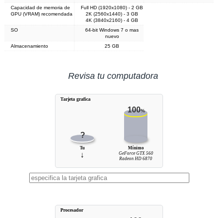
Capacidad de memoria de
Full HD (1920x1080) - 2 GB
GPU (VRAM) recomendada
2K (2560x1440) - 3 GB
4K (3840x2160) - 4 GB
SO
64-bit Windows 7 o mas
nuevo
Almacenamiento
25 GB
Revisa tu computadora
Tarjeta grafica
100
%
?
Tu
Mínimo
↓
GeForce GTX 560
Radeon HD 6870
Procesador