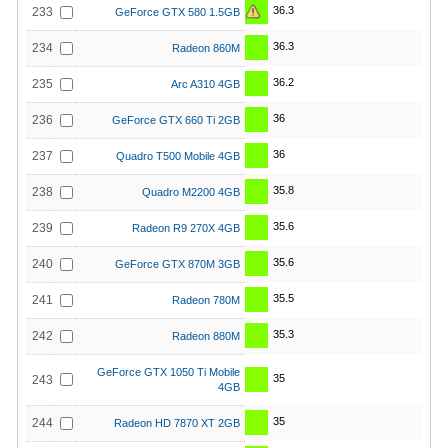
36.3
233
GeForce GTX 580 1.5GB
36.3
234
Radeon 860M
36.2
235
Arc A310 4GB
36
236
GeForce GTX 660 Ti 2GB
36
237
Quadro T500 Mobile 4GB
35.8
238
Quadro M2200 4GB
35.6
239
Radeon R9 270X 4GB
35.6
240
GeForce GTX 870M 3GB
35.5
241
Radeon 780M
35.3
242
Radeon 880M
GeForce GTX 1050 Ti Mobile
35
243
4GB
35
244
Radeon HD 7870 XT 2GB