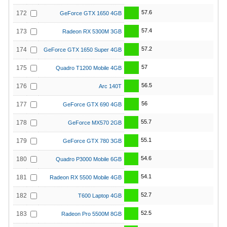
57.6
172
GeForce GTX 1650 4GB
57.4
173
Radeon RX 5300M 3GB
57.2
174
GeForce GTX 1650 Super 4GB
57
175
Quadro T1200 Mobile 4GB
56.5
176
Arc 140T
56
177
GeForce GTX 690 4GB
55.7
178
GeForce MX570 2GB
55.1
179
GeForce GTX 780 3GB
54.6
180
Quadro P3000 Mobile 6GB
54.1
181
Radeon RX 5500 Mobile 4GB
52.7
182
T600 Laptop 4GB
52.5
183
Radeon Pro 5500M 8GB