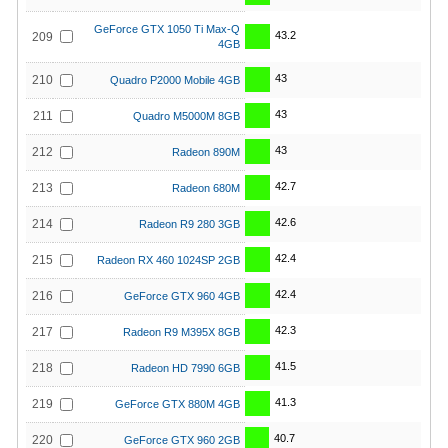
GeForce GTX 1050 Ti Max-Q
43.2
209
4GB
43
210
Quadro P2000 Mobile 4GB
43
211
Quadro M5000M 8GB
43
212
Radeon 890M
42.7
213
Radeon 680M
42.6
214
Radeon R9 280 3GB
42.4
215
Radeon RX 460 1024SP 2GB
42.4
216
GeForce GTX 960 4GB
42.3
217
Radeon R9 M395X 8GB
41.5
218
Radeon HD 7990 6GB
41.3
219
GeForce GTX 880M 4GB
40.7
220
GeForce GTX 960 2GB