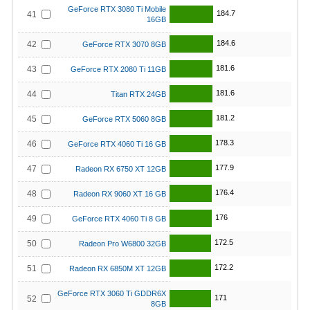
GeForce RTX 3080 Ti Mobile
184.7
41
16GB
184.6
42
GeForce RTX 3070 8GB
181.6
43
GeForce RTX 2080 Ti 11GB
181.6
44
Titan RTX 24GB
181.2
45
GeForce RTX 5060 8GB
178.3
46
GeForce RTX 4060 Ti 16 GB
177.9
47
Radeon RX 6750 XT 12GB
176.4
48
Radeon RX 9060 XT 16 GB
176
49
GeForce RTX 4060 Ti 8 GB
172.5
50
Radeon Pro W6800 32GB
172.2
51
Radeon RX 6850M XT 12GB
GeForce RTX 3060 Ti GDDR6X
171
52
8GB