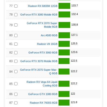
133.7
77
Radeon RX 6800M 12GB
132.4
78
GeForce RTX 3080 Mobile 8GB
GeForce RTX 2070 Super
130.8
79
Mobile 8GB
127.1
80
Arc A580 8GB
125.5
81
Radeon VII 16GB
123.6
82
GeForce RTX 3060 8GB
122.5
83
GeForce RTX 3070 Mobile 8GB
GeForce RTX 2070 Super Max-
122.2
84
Q 8GB
Radeon RX Vega 64 Liquid
122.2
85
Cooling 8GB
122
86
GeForce GTX 1080 8GB
121.8
87
Radeon RX 7600S 8GB