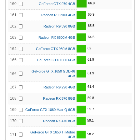
66.9
160
GeForce GTX 970 4GB
65.9
161
Radeon R9 290X 4GB
65.5
162
Radeon R9 390 8GB
64.6
163
Radeon RX 6500M 4GB
62
164
GeForce GTX 980M 8GB
61.9
165
GeForce GTX 1060 6GB
GeForce GTX 1650 GDDR6
61.9
166
4GB
61.4
167
Radeon R9 290 4GB
59.8
168
Radeon RX 570 8GB
59.7
169
GeForce GTX 1060 Max-Q 6GB
59.1
170
Radeon RX 470 8GB
GeForce GTX 1650 Ti Mobile
58.2
171
4GB