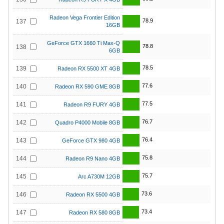
Radeon Vega Frontier Edition
78.9
137
16GB
GeForce GTX 1660 Ti Max-Q
78.8
138
6GB
78.5
139
Radeon RX 5500 XT 4GB
77.6
140
Radeon RX 590 GME 8GB
77.5
141
Radeon R9 FURY 4GB
76.7
142
Quadro P4000 Mobile 8GB
76.4
143
GeForce GTX 980 4GB
75.8
144
Radeon R9 Nano 4GB
75.7
145
Arc A730M 12GB
73.6
146
Radeon RX 5500 4GB
73.4
147
Radeon RX 580 8GB