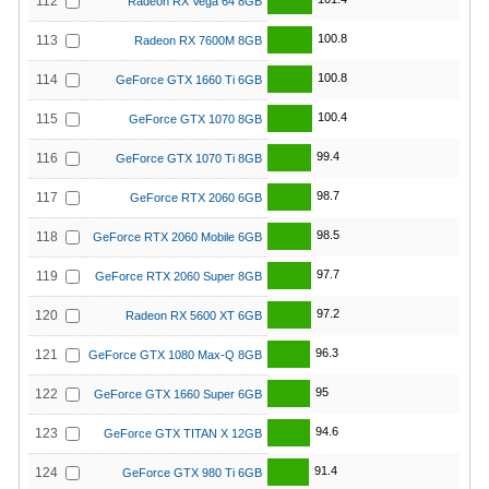
112
Radeon RX Vega 64 8GB
100.8
113
Radeon RX 7600M 8GB
100.8
114
GeForce GTX 1660 Ti 6GB
100.4
115
GeForce GTX 1070 8GB
99.4
116
GeForce GTX 1070 Ti 8GB
98.7
117
GeForce RTX 2060 6GB
98.5
118
GeForce RTX 2060 Mobile 6GB
97.7
119
GeForce RTX 2060 Super 8GB
97.2
120
Radeon RX 5600 XT 6GB
96.3
121
GeForce GTX 1080 Max-Q 8GB
95
122
GeForce GTX 1660 Super 6GB
94.6
123
GeForce GTX TITAN X 12GB
91.4
124
GeForce GTX 980 Ti 6GB