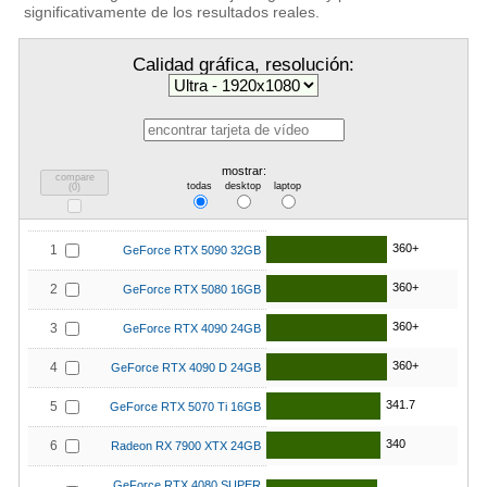
significativamente de los resultados reales.
Calidad gráfica, resolución:
mostrar:
compare
todas
desktop
laptop
(
0
)
360+
1
GeForce RTX 5090 32GB
360+
2
GeForce RTX 5080 16GB
360+
3
GeForce RTX 4090 24GB
360+
4
GeForce RTX 4090 D 24GB
341.7
5
GeForce RTX 5070 Ti 16GB
340
6
Radeon RX 7900 XTX 24GB
GeForce RTX 4080 SUPER