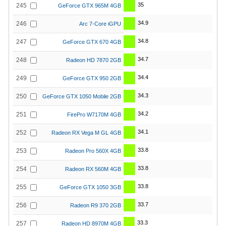
35
245
GeForce GTX 965M 4GB
34.9
246
Arc 7-Core iGPU
34.8
247
GeForce GTX 670 4GB
34.7
248
Radeon HD 7870 2GB
34.4
249
GeForce GTX 950 2GB
34.3
250
GeForce GTX 1050 Mobile 2GB
34.2
251
FirePro W7170M 4GB
34.1
252
Radeon RX Vega M GL 4GB
33.8
253
Radeon Pro 560X 4GB
33.8
254
Radeon RX 560M 4GB
33.8
255
GeForce GTX 1050 3GB
33.7
256
Radeon R9 370 2GB
33.3
257
Radeon HD 8970M 4GB