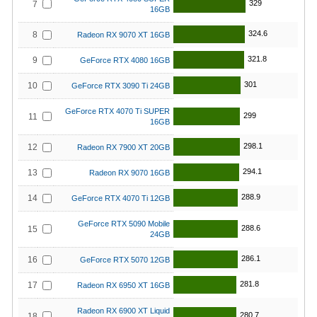
329
7
16GB
324.6
8
Radeon RX 9070 XT 16GB
321.8
9
GeForce RTX 4080 16GB
301
10
GeForce RTX 3090 Ti 24GB
GeForce RTX 4070 Ti SUPER
299
11
16GB
298.1
12
Radeon RX 7900 XT 20GB
294.1
13
Radeon RX 9070 16GB
288.9
14
GeForce RTX 4070 Ti 12GB
GeForce RTX 5090 Mobile
288.6
15
24GB
286.1
16
GeForce RTX 5070 12GB
281.8
17
Radeon RX 6950 XT 16GB
Radeon RX 6900 XT Liquid
280.7
18