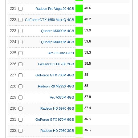
40.6
221
Radeon Pro Vega 20 4GB
40.2
222
GeForce GTX 1650 Max-Q 4GB
39.9
223
Quadro M3000M 4GB
39.6
224
Quadro M4000M 4GB
39.3
225
Arc 8-Core iGPU
38.5
226
GeForce GTX 760 2GB
38
227
GeForce GTX 780M 4GB
38
228
Radeon R9 M295X 4GB
37.9
229
Arc A370M 4GB
37.4
230
Radeon HD 5970 4GB
36.8
231
GeForce GTX 970M 6GB
36.6
232
Radeon HD 7950 3GB