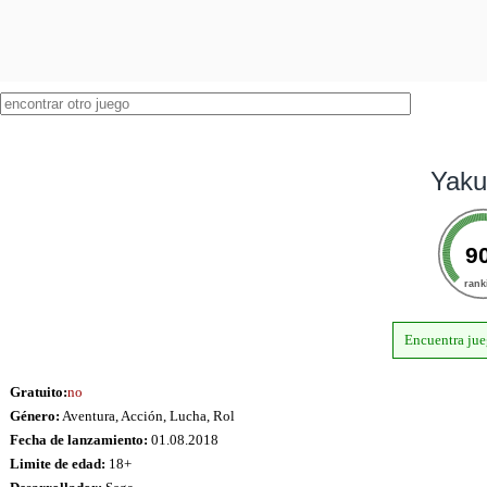
Yaku
9
rank
Encuentra jue
Gratuito:
no
Género:
Aventura, Acción, Lucha, Rol
Fecha de lanzamiento:
01.08.2018
Limite de edad:
18+