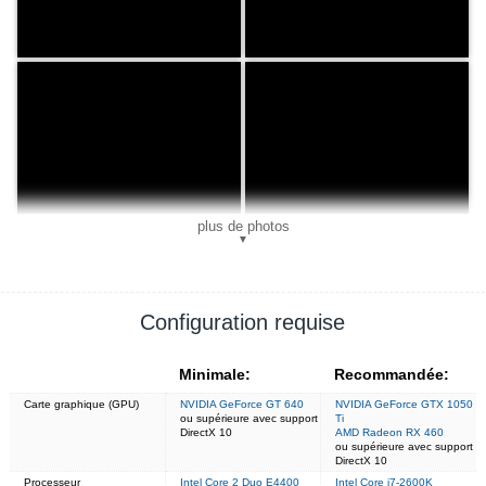
plus de photos
▼
Configuration requise
Minimale:
Recommandée:
Carte graphique (GPU)
NVIDIA GeForce GT 640
NVIDIA GeForce GTX 1050
ou supérieure avec support
Ti
DirectX 10
AMD Radeon RX 460
ou supérieure avec support
DirectX 10
Processeur
Intel Core 2 Duo E4400
Intel Core i7-2600K