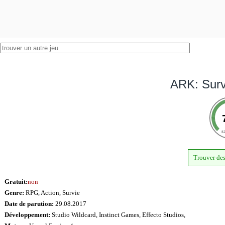
ARK: Surv
r
Trouver des
Gratuit:
non
Genre:
RPG, Action, Survie
Date de parution:
29.08.2017
Développement:
Studio Wildcard, Instinct Games, Effecto Studios,