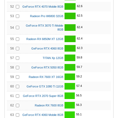
62.6
52
GeForce RTX 4070 Mobile 8GB
62.5
53
Radeon Pro W6800 32GB
GeForce RTX 3070 Ti Mobile
62.4
54
8GB
62.4
55
Radeon RX 6850M XT 12GB
62.3
56
GeForce RTX 4060 8GB
59.8
57
TITAN Xp 12GB
59.7
58
GeForce RTX 5050 8GB
59.2
59
Radeon RX 7600 XT 16GB
57.4
60
GeForce GTX 1080 Ti 11GB
56.5
61
GeForce RTX 2070 Super 8GB
56.3
62
Radeon RX 7600 8GB
55.1
63
GeForce RTX 4060 Mobile 8GB