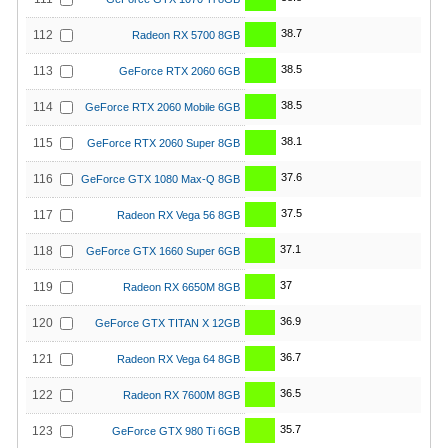
38.7
112
Radeon RX 5700 8GB
38.5
113
GeForce RTX 2060 6GB
38.5
114
GeForce RTX 2060 Mobile 6GB
38.1
115
GeForce RTX 2060 Super 8GB
37.6
116
GeForce GTX 1080 Max-Q 8GB
37.5
117
Radeon RX Vega 56 8GB
37.1
118
GeForce GTX 1660 Super 6GB
37
119
Radeon RX 6650M 8GB
36.9
120
GeForce GTX TITAN X 12GB
36.7
121
Radeon RX Vega 64 8GB
36.5
122
Radeon RX 7600M 8GB
35.7
123
GeForce GTX 980 Ti 6GB