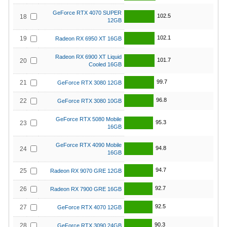
GeForce RTX 4070 SUPER
102.5
18
12GB
102.1
19
Radeon RX 6950 XT 16GB
Radeon RX 6900 XT Liquid
101.7
20
Cooled 16GB
99.7
21
GeForce RTX 3080 12GB
96.8
22
GeForce RTX 3080 10GB
GeForce RTX 5080 Mobile
95.3
23
16GB
GeForce RTX 4090 Mobile
94.8
24
16GB
94.7
25
Radeon RX 9070 GRE 12GB
92.7
26
Radeon RX 7900 GRE 16GB
92.5
27
GeForce RTX 4070 12GB
90.3
28
GeForce RTX 3090 24GB