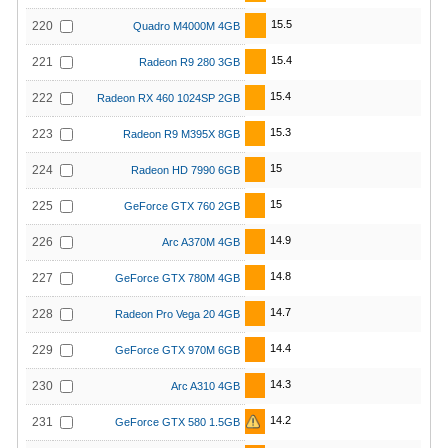
15.5
220
Quadro M4000M 4GB
15.4
221
Radeon R9 280 3GB
15.4
222
Radeon RX 460 1024SP 2GB
15.3
223
Radeon R9 M395X 8GB
15
224
Radeon HD 7990 6GB
15
225
GeForce GTX 760 2GB
14.9
226
Arc A370M 4GB
14.8
227
GeForce GTX 780M 4GB
14.7
228
Radeon Pro Vega 20 4GB
14.4
229
GeForce GTX 970M 6GB
14.3
230
Arc A310 4GB
14.2
231
GeForce GTX 580 1.5GB