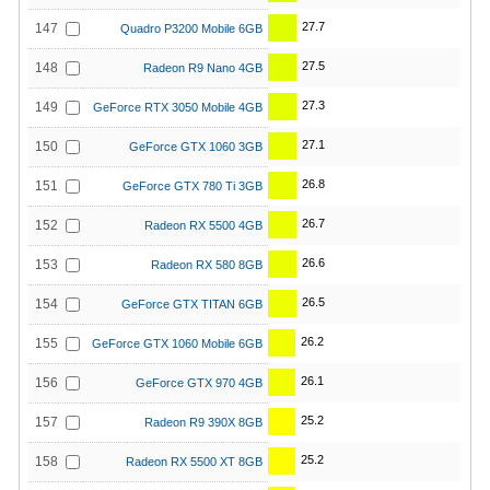
27.7
147
Quadro P3200 Mobile 6GB
27.5
148
Radeon R9 Nano 4GB
27.3
149
GeForce RTX 3050 Mobile 4GB
27.1
150
GeForce GTX 1060 3GB
26.8
151
GeForce GTX 780 Ti 3GB
26.7
152
Radeon RX 5500 4GB
26.6
153
Radeon RX 580 8GB
26.5
154
GeForce GTX TITAN 6GB
26.2
155
GeForce GTX 1060 Mobile 6GB
26.1
156
GeForce GTX 970 4GB
25.2
157
Radeon R9 390X 8GB
25.2
158
Radeon RX 5500 XT 8GB