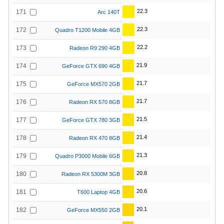
22.3
171
Arc 140T
22.3
172
Quadro T1200 Mobile 4GB
22.2
173
Radeon R9 290 4GB
21.9
174
GeForce GTX 690 4GB
21.7
175
GeForce MX570 2GB
21.7
176
Radeon RX 570 8GB
21.5
177
GeForce GTX 780 3GB
21.4
178
Radeon RX 470 8GB
21.3
179
Quadro P3000 Mobile 6GB
20.8
180
Radeon RX 5300M 3GB
20.6
181
T600 Laptop 4GB
20.1
182
GeForce MX550 2GB