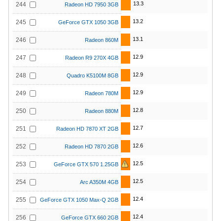
13.3
244
Radeon HD 7950 3GB
13.2
245
GeForce GTX 1050 3GB
13.1
246
Radeon 860M
12.9
247
Radeon R9 270X 4GB
12.9
248
Quadro K5100M 8GB
12.9
249
Radeon 780M
12.8
250
Radeon 880M
12.7
251
Radeon HD 7870 XT 2GB
12.6
252
Radeon HD 7870 2GB
12.5
253
GeForce GTX 570 1.25GB
12.5
254
Arc A350M 4GB
12.4
255
GeForce GTX 1050 Max-Q 2GB
12.4
256
GeForce GTX 660 2GB