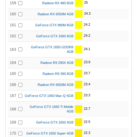
25
159
Radeon RX 480 8GB
24.3
160
Radeon RX 6550M 4GB
24.2
161
GeForce GTX 980M 8GB
24.2
162
GeForce GTX 1060 6GB
GeForce GTX 1650 GDDR6
24.1
163
4GB
23.9
164
Radeon R9 290X 4GB
23.7
165
Radeon R9 390 8GB
23.4
166
Radeon RX 6500M 4GB
23.3
167
GeForce GTX 1060 Max-Q 6GB
GeForce GTX 1650 Ti Mobile
22.7
168
4GB
22.5
169
GeForce GTX 1650 4GB
22.3
170
GeForce GTX 1650 Super 4GB