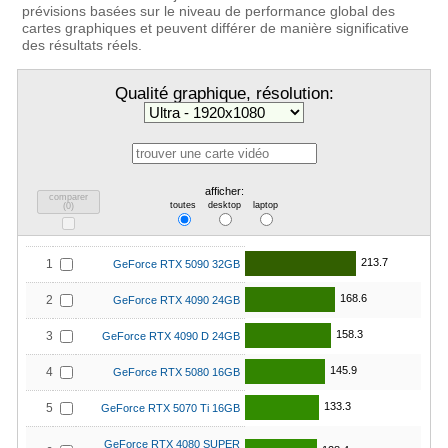
prévisions basées sur le niveau de performance global des
cartes graphiques et peuvent différer de manière significative
des résultats réels.
Qualité graphique, résolution:
afficher:
comparer
toutes
desktop
laptop
(
0
)
213.7
1
GeForce RTX 5090 32GB
168.6
2
GeForce RTX 4090 24GB
158.3
3
GeForce RTX 4090 D 24GB
145.9
4
GeForce RTX 5080 16GB
133.3
5
GeForce RTX 5070 Ti 16GB
GeForce RTX 4080 SUPER