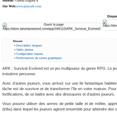
Moteur:
Unreal Engine 4
Site Web:
www.playark.com
Dispon
Résumé
•
Description, langues
•
Vidéo, photos
•
Configuration requise
•
Performances de cartes graphiques
ARK : Survival Evolved est un jeu multijoueur du genre RPG. Le je
troisième personne.
Avec d'autres joueurs, vous arrivez sur une île fantastique habité
tâche est de survivre et de transformer l'île en votre maison. Pour
fortifications, de se battre avec des dinosaures et d'autres joueurs.
Vous pouvez utiliser des armes de petite taille et de mêlée, appr
(tribu) dans lequel les joueurs agiront ensemble pour atteindre des