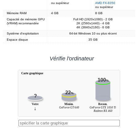
ou supérieur
AMD FX-8350
ou supérieur
Mémoire RAM
4 GB
8 GB
Capacité de mémoire GPU
Full HD (1920x1080) - 2 GB
(VRAM) recommandée
2K (2560x1440) - 4 GB
4K (3840x2160) - 6 GB
Système d'exploitation
64-bit Windows 10 ou plus récent
Espace disque
35 GB
Vérifie l'ordinateur
Carte graphique
100
%
22
%
?
Votre
Minim.
Recom.
↓
GeForce GT 640
GeForce GTX 1050 Ti
Radeon RX 460