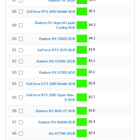
87
Radeon VII 16GB
45.1
88
GeForce RTX 4050 Mobile 6GB
Radeon RX Vega 64 Liquid
44.3
89
Cooling 8GB
44.1
90
Radeon RX 7600S 8GB
43.8
91
GeForce RTX 2070 8GB
43.1
92
Radeon RX 6700M 10GB
43.1
93
Radeon RX 6700S 8GB
42.9
94
GeForce GTX 1080 Mobile 8GB
GeForce RTX 2080 Super Max-
42.7
95
Q 8GB
42.6
96
Radeon RX 6650 XT 8GB
42.4
97
Radeon RX 6600M 8GB
42.4
98
Arc A770M 16GB