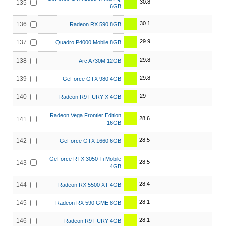
30.8
135
6GB
30.1
136
Radeon RX 590 8GB
29.9
137
Quadro P4000 Mobile 8GB
29.8
138
Arc A730M 12GB
29.8
139
GeForce GTX 980 4GB
29
140
Radeon R9 FURY X 4GB
Radeon Vega Frontier Edition
28.6
141
16GB
28.5
142
GeForce GTX 1660 6GB
GeForce RTX 3050 Ti Mobile
28.5
143
4GB
28.4
144
Radeon RX 5500 XT 4GB
28.1
145
Radeon RX 590 GME 8GB
28.1
146
Radeon R9 FURY 4GB