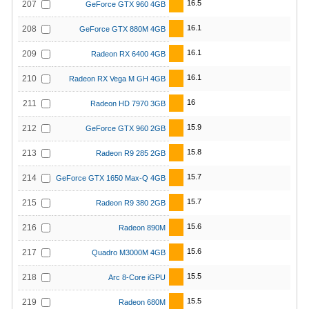
16.5
207
GeForce GTX 960 4GB
16.1
208
GeForce GTX 880M 4GB
16.1
209
Radeon RX 6400 4GB
16.1
210
Radeon RX Vega M GH 4GB
16
211
Radeon HD 7970 3GB
15.9
212
GeForce GTX 960 2GB
15.8
213
Radeon R9 285 2GB
15.7
214
GeForce GTX 1650 Max-Q 4GB
15.7
215
Radeon R9 380 2GB
15.6
216
Radeon 890M
15.6
217
Quadro M3000M 4GB
15.5
218
Arc 8-Core iGPU
15.5
219
Radeon 680M