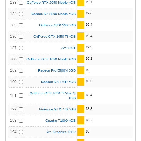
19.7
183
GeForce RTX 2050 Mobile 4GB
19.6
184
Radeon RX 5500 Mobile 4GB
19.4
185
GeForce GTX 590 3GB
19.4
186
GeForce GTX 1050 Ti 4GB
19.3
187
Arc 130T
19.1
188
GeForce GTX 1650 Mobile 4GB
19
189
Radeon Pro 5500M 8GB
18.5
190
Radeon RX 470D 4GB
GeForce GTX 1650 Ti Max-Q
18.4
191
4GB
18.3
192
GeForce GTX 770 4GB
18.2
193
Quadro T1000 4GB
18
194
Arc Graphics 130V