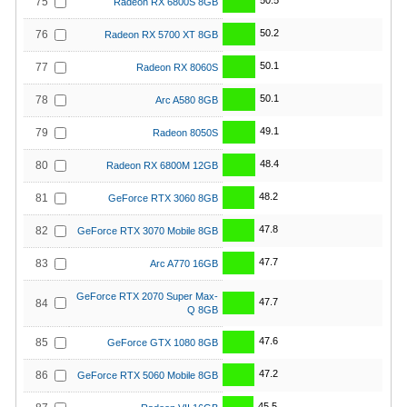
50.5
75
Radeon RX 6800S 8GB
50.2
76
Radeon RX 5700 XT 8GB
50.1
77
Radeon RX 8060S
50.1
78
Arc A580 8GB
49.1
79
Radeon 8050S
48.4
80
Radeon RX 6800M 12GB
48.2
81
GeForce RTX 3060 8GB
47.8
82
GeForce RTX 3070 Mobile 8GB
47.7
83
Arc A770 16GB
GeForce RTX 2070 Super Max-
47.7
84
Q 8GB
47.6
85
GeForce GTX 1080 8GB
47.2
86
GeForce RTX 5060 Mobile 8GB
45.5