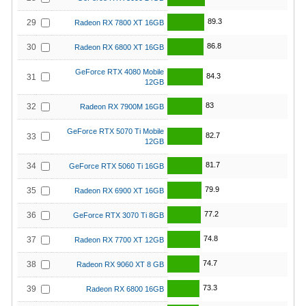
89.3
29
Radeon RX 7800 XT 16GB
86.8
30
Radeon RX 6800 XT 16GB
GeForce RTX 4080 Mobile
84.3
31
12GB
83
32
Radeon RX 7900M 16GB
GeForce RTX 5070 Ti Mobile
82.7
33
12GB
81.7
34
GeForce RTX 5060 Ti 16GB
79.9
35
Radeon RX 6900 XT 16GB
77.2
36
GeForce RTX 3070 Ti 8GB
74.8
37
Radeon RX 7700 XT 12GB
74.7
38
Radeon RX 9060 XT 8 GB
73.3
39
Radeon RX 6800 16GB