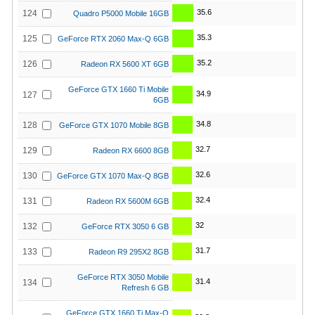
35.6
124
Quadro P5000 Mobile 16GB
35.3
125
GeForce RTX 2060 Max-Q 6GB
35.2
126
Radeon RX 5600 XT 6GB
GeForce GTX 1660 Ti Mobile
34.9
127
6GB
34.8
128
GeForce GTX 1070 Mobile 8GB
32.7
129
Radeon RX 6600 8GB
32.6
130
GeForce GTX 1070 Max-Q 8GB
32.4
131
Radeon RX 5600M 6GB
32
132
GeForce RTX 3050 6 GB
31.7
133
Radeon R9 295X2 8GB
GeForce RTX 3050 Mobile
31.4
134
Refresh 6 GB
GeForce GTX 1660 Ti Max-Q