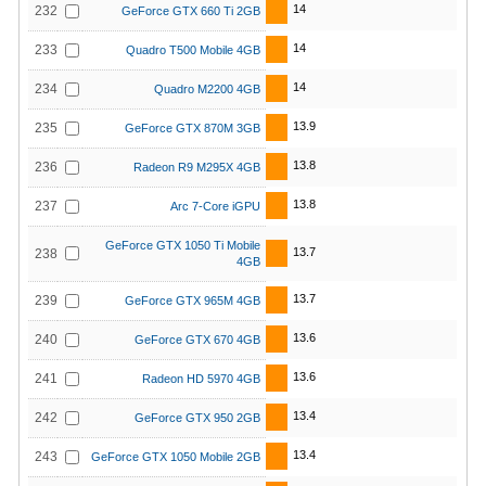
14
232
GeForce GTX 660 Ti 2GB
14
233
Quadro T500 Mobile 4GB
14
234
Quadro M2200 4GB
13.9
235
GeForce GTX 870M 3GB
13.8
236
Radeon R9 M295X 4GB
13.8
237
Arc 7-Core iGPU
GeForce GTX 1050 Ti Mobile
13.7
238
4GB
13.7
239
GeForce GTX 965M 4GB
13.6
240
GeForce GTX 670 4GB
13.6
241
Radeon HD 5970 4GB
13.4
242
GeForce GTX 950 2GB
13.4
243
GeForce GTX 1050 Mobile 2GB