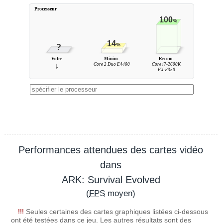
Processeur
100
%
14
%
?
Votre
Minim.
Recom.
↓
Core 2 Duo E4400
Core i7-2600K
FX-8350
Performances attendues des cartes vidéo
dans
ARK: Survival Evolved
(
FPS
moyen)
!!!
Seules certaines des cartes graphiques listées ci-dessous
ont été testées dans ce jeu. Les autres résultats sont des