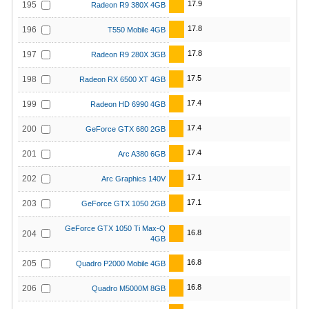
17.9
195
Radeon R9 380X 4GB
17.8
196
T550 Mobile 4GB
17.8
197
Radeon R9 280X 3GB
17.5
198
Radeon RX 6500 XT 4GB
17.4
199
Radeon HD 6990 4GB
17.4
200
GeForce GTX 680 2GB
17.4
201
Arc A380 6GB
17.1
202
Arc Graphics 140V
17.1
203
GeForce GTX 1050 2GB
GeForce GTX 1050 Ti Max-Q
16.8
204
4GB
16.8
205
Quadro P2000 Mobile 4GB
16.8
206
Quadro M5000M 8GB