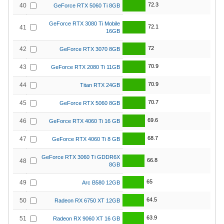
72.3
40
GeForce RTX 5060 Ti 8GB
GeForce RTX 3080 Ti Mobile
72.1
41
16GB
72
42
GeForce RTX 3070 8GB
70.9
43
GeForce RTX 2080 Ti 11GB
70.9
44
Titan RTX 24GB
70.7
45
GeForce RTX 5060 8GB
69.6
46
GeForce RTX 4060 Ti 16 GB
68.7
47
GeForce RTX 4060 Ti 8 GB
GeForce RTX 3060 Ti GDDR6X
66.8
48
8GB
65
49
Arc B580 12GB
64.5
50
Radeon RX 6750 XT 12GB
63.9
51
Radeon RX 9060 XT 16 GB