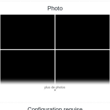
Photo
plus de photos
▼
Configuration requise