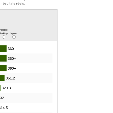
résultats réels.
fficher:
desktop
laptop
360+
360+
360+
351.2
329.3
321
314.5