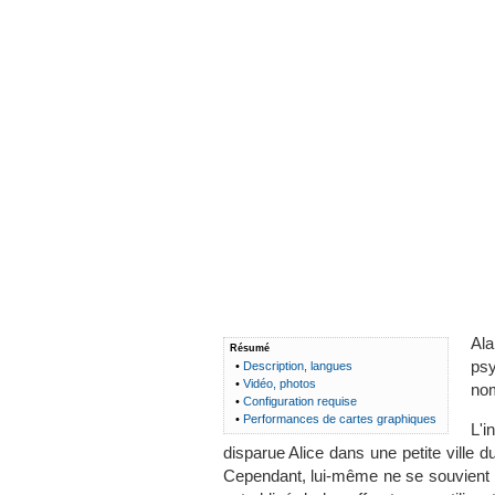
Al
Résumé
psy
•
Description, langues
•
Vidéo, photos
nom
•
Configuration requise
•
Performances de cartes graphiques
L'i
disparue Alice dans une petite ville du
Cependant, lui-même ne se souvient de 