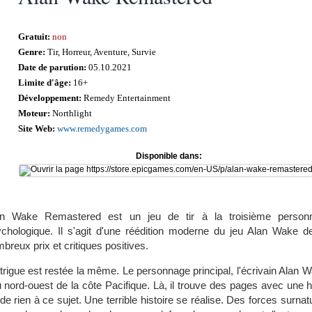
Gratuit:
non
Genre:
Tir, Horreur, Aventure, Survie
Date de parution:
05.10.2021
Limite d'âge:
16+
Développement:
Remedy Entertainment
Moteur:
Northlight
Site Web:
www.remedygames.com
Disponible dans:
an Wake Remastered est un jeu de tir à la troisième personn
chologique. Il s'agit d'une réédition moderne du jeu Alan Wake d
breux prix et critiques positives.
ntrigue est restée la même. Le personnage principal, l'écrivain Alan
 nord-ouest de la côte Pacifique. Là, il trouve des pages avec une hist
rien à ce sujet. Une terrible histoire se réalise. Des forces surnatu