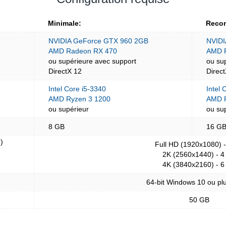
Minimale:
Reco
NVIDIA GeForce GTX 960 2GB
NVIDI
AMD Radeon RX 470
AMD 
ou supérieure avec support
ou su
DirectX 12
Direc
Intel Core i5-3340
Intel 
AMD Ryzen 3 1200
AMD R
ou supérieur
ou su
8 GB
16 G
)
Full HD (1920x1080) 
2K (2560x1440) - 4
4K (3840x2160) - 6
64-bit Windows 10 ou plu
50 GB