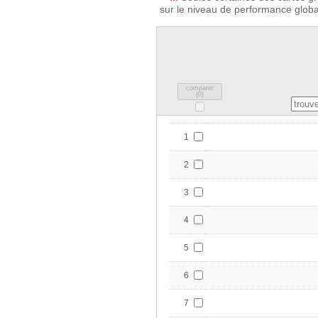
sur le niveau de performance global
comparer
(
0
)
1
2
3
4
5
6
7