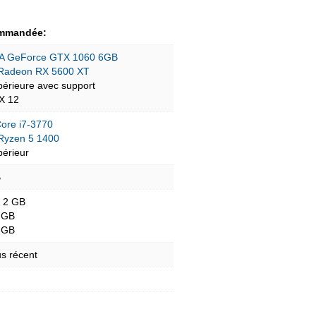
mmandée:
A GeForce GTX 1060 6GB
Radeon RX 5600 XT
périeure avec support
tX 12
Core i7-3770
yzen 5 1400
périeur
B
- 2 GB
 GB
 GB
s récent