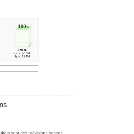
100
%
Recom.
Core i7-3770
Ryzen 5 1400
ans
ultats sont des prévisions basées