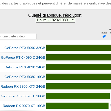
 des cartes graphiques et peuvent différer de manière significative des 
Qualité graphique, résolution:
a
toutes
GeForce RTX 5090 32GB
GeForce RTX 4090 D 24GB
GeForce RTX 4090 24GB
GeForce RTX 5080 16GB
Radeon RX 7900 XTX 24GB
GeForce RTX 5070 Ti 16GB
Radeon RX 9070 XT 16GB