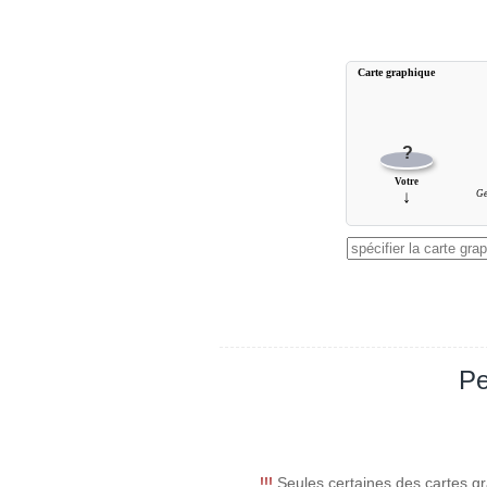
Carte graphique
?
Votre
↓
G
Pe
!!!
Seules certaines des cartes gr