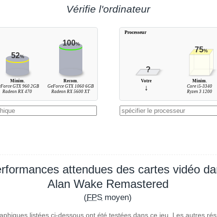
Vérifie l'ordinateur
Processeur
100
%
75
%
52
%
?
Minim.
Recom.
Votre
Minim.
eForce GTX 960 2GB
GeForce GTX 1060 6GB
↓
Core i5-3340
Radeon RX 470
Radeon RX 5600 XT
Ryzen 3 1200
rformances attendues des cartes vidéo d
Alan Wake Remastered
(
FPS
moyen)
aphiques listées ci-dessous ont été testées dans ce jeu. Les autres rés