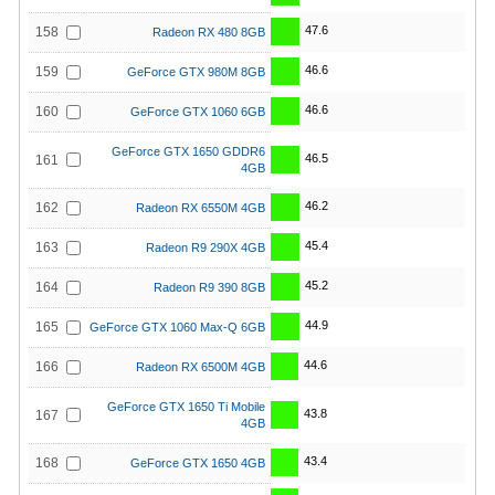
47.6
158
Radeon RX 480 8GB
46.6
159
GeForce GTX 980M 8GB
46.6
160
GeForce GTX 1060 6GB
GeForce GTX 1650 GDDR6
46.5
161
4GB
46.2
162
Radeon RX 6550M 4GB
45.4
163
Radeon R9 290X 4GB
45.2
164
Radeon R9 390 8GB
44.9
165
GeForce GTX 1060 Max-Q 6GB
44.6
166
Radeon RX 6500M 4GB
GeForce GTX 1650 Ti Mobile
43.8
167
4GB
43.4
168
GeForce GTX 1650 4GB