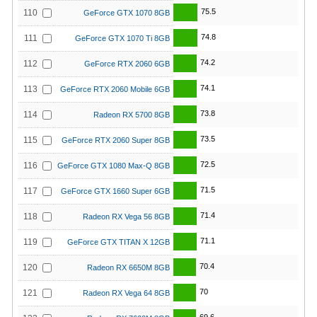
75.5
110
GeForce GTX 1070 8GB
74.8
111
GeForce GTX 1070 Ti 8GB
74.2
112
GeForce RTX 2060 6GB
74.1
113
GeForce RTX 2060 Mobile 6GB
73.8
114
Radeon RX 5700 8GB
73.5
115
GeForce RTX 2060 Super 8GB
72.5
116
GeForce GTX 1080 Max-Q 8GB
71.5
117
GeForce GTX 1660 Super 6GB
71.4
118
Radeon RX Vega 56 8GB
71.1
119
GeForce GTX TITAN X 12GB
70.4
120
Radeon RX 6650M 8GB
70
121
Radeon RX Vega 64 8GB