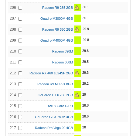
30.1
206
Radeon R9 285 2GB
30
207
Quadro M3000M 4GB
29.9
208
Radeon R9 380 2GB
29.8
209
Quadro M4000M 4GB
29.6
210
Radeon 890M
29.5
211
Radeon 680M
29.3
212
Radeon RX 460 1024SP 2GB
29.2
213
Radeon R9 M395X 8GB
29
214
GeForce GTX 760 2GB
28.8
215
Arc 8-Core iGPU
28.6
216
GeForce GTX 780M 4GB
28
217
Radeon Pro Vega 20 4GB