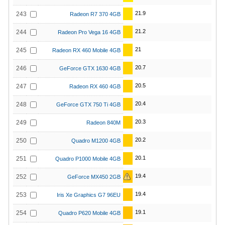
21.9
243
Radeon R7 370 4GB
21.2
244
Radeon Pro Vega 16 4GB
21
245
Radeon RX 460 Mobile 4GB
20.7
246
GeForce GTX 1630 4GB
20.5
247
Radeon RX 460 4GB
20.4
248
GeForce GTX 750 Ti 4GB
20.3
249
Radeon 840M
20.2
250
Quadro M1200 4GB
20.1
251
Quadro P1000 Mobile 4GB
19.4
252
GeForce MX450 2GB
19.4
253
Iris Xe Graphics G7 96EU
19.1
254
Quadro P620 Mobile 4GB