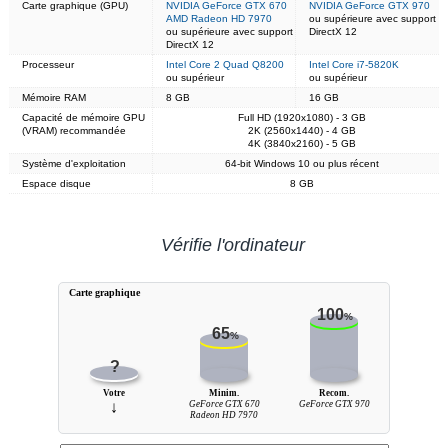
Carte graphique (GPU)
NVIDIA GeForce GTX 670
NVIDIA GeForce GTX 970
AMD Radeon HD 7970
ou supérieure avec support
ou supérieure avec support
DirectX 12
DirectX 12
Processeur
Intel Core 2 Quad Q8200
Intel Core i7-5820K
ou supérieur
ou supérieur
Mémoire RAM
8 GB
16 GB
Capacité de mémoire GPU
Full HD (1920x1080) - 3 GB
(VRAM) recommandée
2K (2560x1440) - 4 GB
4K (3840x2160) - 5 GB
Système d'exploitation
64-bit Windows 10 ou plus récent
Espace disque
8 GB
Vérifie l'ordinateur
Carte graphique
100
%
65
%
?
Votre
Minim.
Recom.
↓
GeForce GTX 670
GeForce GTX 970
Radeon HD 7970