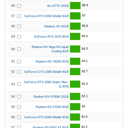
88.9
86
Arc A770 16GB
87
87
GeForce RTX 4050 Mobile 6GB
86.6
88
Radeon VII 16GB
84.4
89
GeForce RTX 2070 8GB
Radeon RX Vega 64 Liquid
84.3
90
Cooling 8GB
84.1
91
Radeon RX 7600S 8GB
82.7
92
GeForce GTX 1080 Mobile 8GB
GeForce RTX 2080 Super Max-
82.3
93
Q 8GB
82.1
94
Radeon RX 6700M 10GB
82
95
Radeon RX 6700S 8GB
81.6
96
GeForce RTX 5050 Mobile 8GB
81.2
97
Radeon RX 6650 XT 8GB