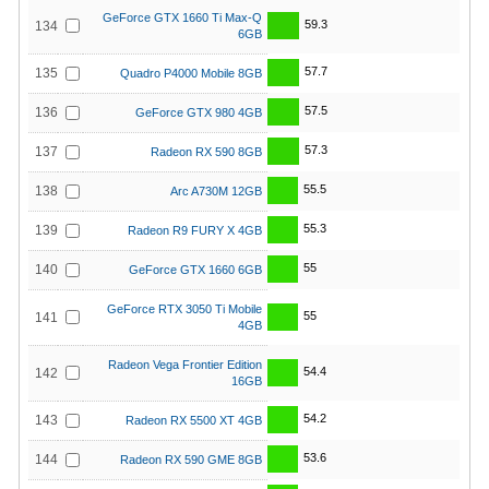
GeForce GTX 1660 Ti Max-Q
59.3
134
6GB
57.7
135
Quadro P4000 Mobile 8GB
57.5
136
GeForce GTX 980 4GB
57.3
137
Radeon RX 590 8GB
55.5
138
Arc A730M 12GB
55.3
139
Radeon R9 FURY X 4GB
55
140
GeForce GTX 1660 6GB
GeForce RTX 3050 Ti Mobile
55
141
4GB
Radeon Vega Frontier Edition
54.4
142
16GB
54.2
143
Radeon RX 5500 XT 4GB
53.6
144
Radeon RX 590 GME 8GB