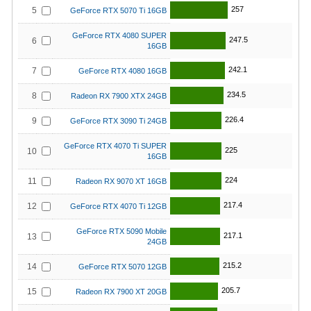
257
5
GeForce RTX 5070 Ti 16GB
GeForce RTX 4080 SUPER
247.5
6
16GB
242.1
7
GeForce RTX 4080 16GB
234.5
8
Radeon RX 7900 XTX 24GB
226.4
9
GeForce RTX 3090 Ti 24GB
GeForce RTX 4070 Ti SUPER
225
10
16GB
224
11
Radeon RX 9070 XT 16GB
217.4
12
GeForce RTX 4070 Ti 12GB
GeForce RTX 5090 Mobile
217.1
13
24GB
215.2
14
GeForce RTX 5070 12GB
205.7
15
Radeon RX 7900 XT 20GB