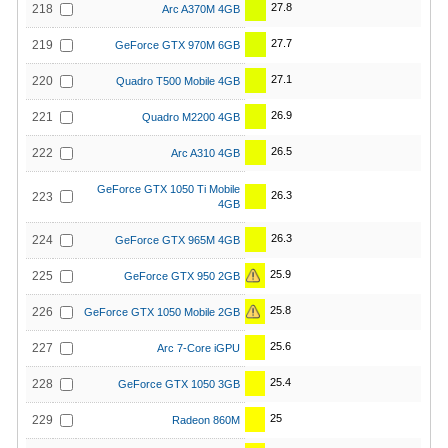
27.8
218
Arc A370M 4GB
27.7
219
GeForce GTX 970M 6GB
27.1
220
Quadro T500 Mobile 4GB
26.9
221
Quadro M2200 4GB
26.5
222
Arc A310 4GB
GeForce GTX 1050 Ti Mobile
26.3
223
4GB
26.3
224
GeForce GTX 965M 4GB
25.9
225
GeForce GTX 950 2GB
25.8
226
GeForce GTX 1050 Mobile 2GB
25.6
227
Arc 7-Core iGPU
25.4
228
GeForce GTX 1050 3GB
25
229
Radeon 860M