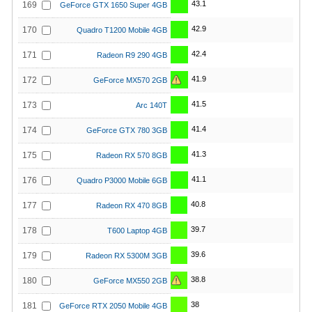
43.1
169
GeForce GTX 1650 Super 4GB
42.9
170
Quadro T1200 Mobile 4GB
42.4
171
Radeon R9 290 4GB
41.9
172
GeForce MX570 2GB
41.5
173
Arc 140T
41.4
174
GeForce GTX 780 3GB
41.3
175
Radeon RX 570 8GB
41.1
176
Quadro P3000 Mobile 6GB
40.8
177
Radeon RX 470 8GB
39.7
178
T600 Laptop 4GB
39.6
179
Radeon RX 5300M 3GB
38.8
180
GeForce MX550 2GB
38
181
GeForce RTX 2050 Mobile 4GB