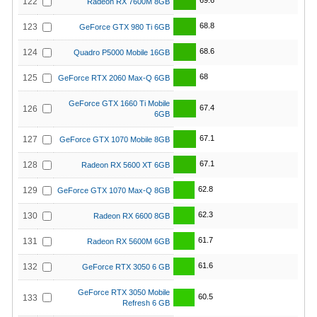
69.6
122
Radeon RX 7600M 8GB
68.8
123
GeForce GTX 980 Ti 6GB
68.6
124
Quadro P5000 Mobile 16GB
68
125
GeForce RTX 2060 Max-Q 6GB
GeForce GTX 1660 Ti Mobile
67.4
126
6GB
67.1
127
GeForce GTX 1070 Mobile 8GB
67.1
128
Radeon RX 5600 XT 6GB
62.8
129
GeForce GTX 1070 Max-Q 8GB
62.3
130
Radeon RX 6600 8GB
61.7
131
Radeon RX 5600M 6GB
61.6
132
GeForce RTX 3050 6 GB
GeForce RTX 3050 Mobile
60.5
133
Refresh 6 GB