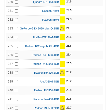
24.8
230
Quadro K5100M 8GB
24.5
231
Radeon 780M
24.3
232
Radeon 880M
24
233
GeForce GTX 1050 Max-Q 2GB
23.6
234
FirePro W7170M 4GB
23.6
235
Radeon RX Vega M GL 4GB
23.4
236
Radeon Pro 560X 4GB
23.3
237
Radeon RX 560M 4GB
23.2
238
Radeon R9 370 2GB
23.2
239
Arc A350M 4GB
22.8
240
Radeon RX 560 4GB
22.8
241
Radeon Pro 460 4GB
22.7
242
Radeon RX 560 2GB