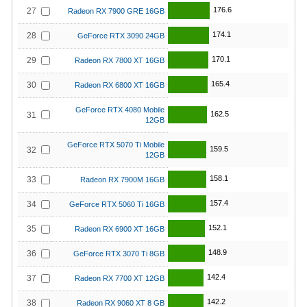
176.6
27
Radeon RX 7900 GRE 16GB
174.1
28
GeForce RTX 3090 24GB
170.1
29
Radeon RX 7800 XT 16GB
165.4
30
Radeon RX 6800 XT 16GB
GeForce RTX 4080 Mobile
162.5
31
12GB
GeForce RTX 5070 Ti Mobile
159.5
32
12GB
158.1
33
Radeon RX 7900M 16GB
157.4
34
GeForce RTX 5060 Ti 16GB
152.1
35
Radeon RX 6900 XT 16GB
148.9
36
GeForce RTX 3070 Ti 8GB
142.4
37
Radeon RX 7700 XT 12GB
142.2
38
Radeon RX 9060 XT 8 GB