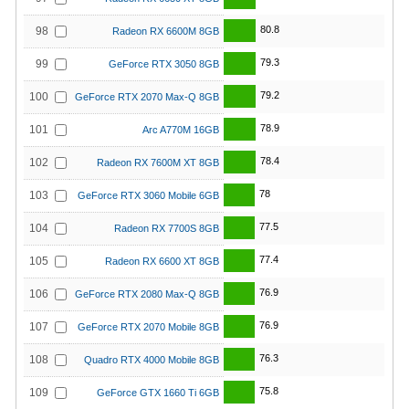
80.8
98
Radeon RX 6600M 8GB
79.3
99
GeForce RTX 3050 8GB
79.2
100
GeForce RTX 2070 Max-Q 8GB
78.9
101
Arc A770M 16GB
78.4
102
Radeon RX 7600M XT 8GB
78
103
GeForce RTX 3060 Mobile 6GB
77.5
104
Radeon RX 7700S 8GB
77.4
105
Radeon RX 6600 XT 8GB
76.9
106
GeForce RTX 2080 Max-Q 8GB
76.9
107
GeForce RTX 2070 Mobile 8GB
76.3
108
Quadro RTX 4000 Mobile 8GB
75.8
109
GeForce GTX 1660 Ti 6GB