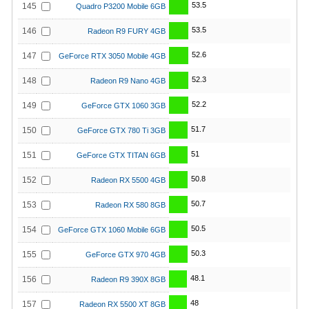
53.5
145
Quadro P3200 Mobile 6GB
53.5
146
Radeon R9 FURY 4GB
52.6
147
GeForce RTX 3050 Mobile 4GB
52.3
148
Radeon R9 Nano 4GB
52.2
149
GeForce GTX 1060 3GB
51.7
150
GeForce GTX 780 Ti 3GB
51
151
GeForce GTX TITAN 6GB
50.8
152
Radeon RX 5500 4GB
50.7
153
Radeon RX 580 8GB
50.5
154
GeForce GTX 1060 Mobile 6GB
50.3
155
GeForce GTX 970 4GB
48.1
156
Radeon R9 390X 8GB
48
157
Radeon RX 5500 XT 8GB