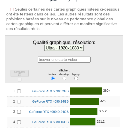
!!!
Seules certaines des cartes graphiques listées ci-dessous
ont été testées dans ce jeu. Les autres résultats sont des
prévisions basées sur le niveau de performance global des
cartes graphiques et peuvent différer de manière significative
des résultats réels.
Qualité graphique, résolution:
afficher:
comparer
toutes
desktop
laptop
(
0
)
360+
1
GeForce RTX 5090 32GB
325
2
GeForce RTX 4090 24GB
305.2
3
GeForce RTX 4090 D 24GB
281.2
4
GeForce RTX 5080 16GB