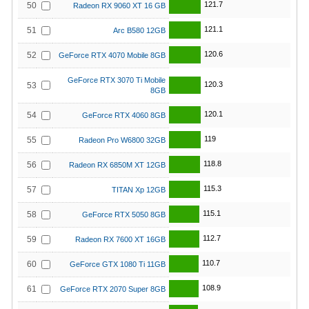
121.7
50
Radeon RX 9060 XT 16 GB
121.1
51
Arc B580 12GB
120.6
52
GeForce RTX 4070 Mobile 8GB
GeForce RTX 3070 Ti Mobile
120.3
53
8GB
120.1
54
GeForce RTX 4060 8GB
119
55
Radeon Pro W6800 32GB
118.8
56
Radeon RX 6850M XT 12GB
115.3
57
TITAN Xp 12GB
115.1
58
GeForce RTX 5050 8GB
112.7
59
Radeon RX 7600 XT 16GB
110.7
60
GeForce GTX 1080 Ti 11GB
108.9
61
GeForce RTX 2070 Super 8GB