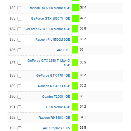
37.4
182
Radeon RX 5500 Mobile 4GB
37.3
183
GeForce GTX 1050 Ti 4GB
36.8
184
GeForce GTX 1650 Mobile 4GB
36.2
185
Radeon Pro 5500M 8GB
36
186
Arc 130T
GeForce GTX 1650 Ti Max-Q
35.5
187
4GB
35.2
188
GeForce GTX 770 4GB
35.2
189
Radeon RX 470D 4GB
35
190
Quadro T1000 4GB
34.2
191
T550 Mobile 4GB
34.1
192
Radeon R9 380X 4GB
33.5
193
Arc Graphics 130V