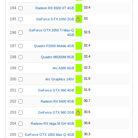
33.4
194
Radeon RX 6500 XT 4GB
33
195
GeForce GTX 1050 2GB
GeForce GTX 1050 Ti Max-Q
32.5
196
4GB
32.4
197
Quadro P2000 Mobile 4GB
32.4
198
Quadro M5000M 8GB
32.3
199
Arc A380 6GB
31.9
200
Arc Graphics 140V
31.9
201
GeForce GTX 960 4GB
30.7
202
Radeon RX 6400 4GB
30.6
203
GeForce GTX 960 2GB
30.6
204
Radeon RX Vega M GH 4GB
30.3
205
GeForce GTX 1650 Max-Q 4GB