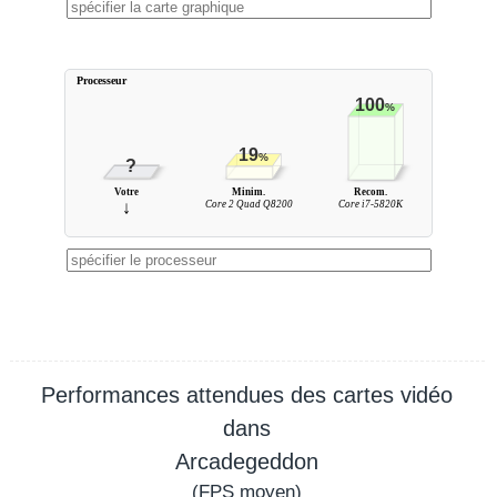
Processeur
100
%
19
%
?
Votre
Minim.
Recom.
↓
Core 2 Quad Q8200
Core i7-5820K
Performances attendues des cartes vidéo
dans
Arcadegeddon
(
FPS
moyen)