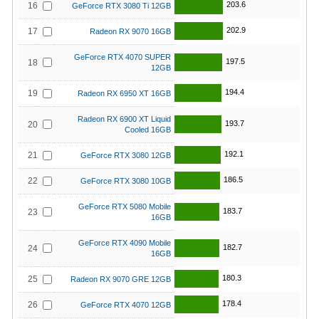
203.6
16
GeForce RTX 3080 Ti 12GB
202.9
17
Radeon RX 9070 16GB
GeForce RTX 4070 SUPER
197.5
18
12GB
194.4
19
Radeon RX 6950 XT 16GB
Radeon RX 6900 XT Liquid
193.7
20
Cooled 16GB
192.1
21
GeForce RTX 3080 12GB
186.5
22
GeForce RTX 3080 10GB
GeForce RTX 5080 Mobile
183.7
23
16GB
GeForce RTX 4090 Mobile
182.7
24
16GB
180.3
25
Radeon RX 9070 GRE 12GB
178.4
26
GeForce RTX 4070 12GB