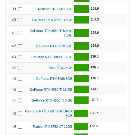
139.6
39
Radeon RX 6800 16GB
139.3
40
GeForce RTX 5060 Ti 8GB
GeForce RTX 3080 Ti Mobile
138.9
41
16GB
138.9
42
GeForce RTX 3070 8GB
136.6
43
GeForce RTX 2080 Ti 11GB
136.6
44
Titan RTX 24GB
136.3
45
GeForce RTX 5060 8GB
134.1
46
GeForce RTX 4060 Ti 16 GB
132.4
47
GeForce RTX 4060 Ti 8 GB
GeForce RTX 3060 Ti GDDR6X
128.7
48
8GB
122.8
49
Radeon RX 6750 XT 12GB