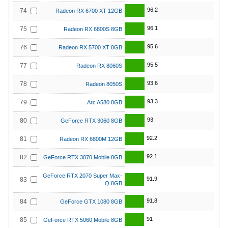
96.2
74
Radeon RX 6700 XT 12GB
96.1
75
Radeon RX 6800S 8GB
95.6
76
Radeon RX 5700 XT 8GB
95.5
77
Radeon RX 8060S
93.6
78
Radeon 8050S
93.3
79
Arc A580 8GB
93
80
GeForce RTX 3060 8GB
92.2
81
Radeon RX 6800M 12GB
92.1
82
GeForce RTX 3070 Mobile 8GB
GeForce RTX 2070 Super Max-
91.9
83
Q 8GB
91.8
84
GeForce GTX 1080 8GB
91
85
GeForce RTX 5060 Mobile 8GB