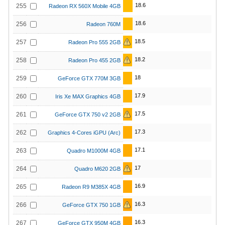
18.6
255
Radeon RX 560X Mobile 4GB
18.6
256
Radeon 760M
18.5
257
Radeon Pro 555 2GB
18.2
258
Radeon Pro 455 2GB
18
259
GeForce GTX 770M 3GB
17.9
260
Iris Xe MAX Graphics 4GB
17.5
261
GeForce GTX 750 v2 2GB
17.3
262
Graphics 4-Cores iGPU (Arc)
17.1
263
Quadro M1000M 4GB
17
264
Quadro M620 2GB
16.9
265
Radeon R9 M385X 4GB
16.3
266
GeForce GTX 750 1GB
16.3
267
GeForce GTX 950M 4GB