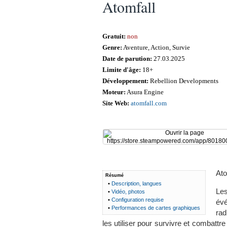
Atomfall
Gratuit:
non
Genre:
Aventure, Action, Survie
Date de parution:
27.03.2025
Limite d'âge:
18+
Développement:
Rebellion Developments
Moteur:
Asura Engine
Site Web:
atomfall.com
Ato
Résumé
•
Description, langues
Les
•
Vidéo, photos
•
Configuration requise
évé
•
Performances de cartes graphiques
rad
les utiliser pour survivre et combat