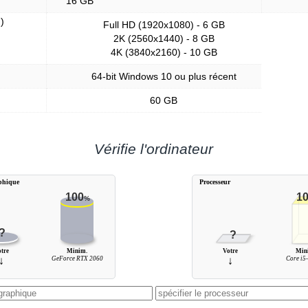
16 GB
)
Full HD (1920x1080) - 6 GB
2K (2560x1440) - 8 GB
4K (3840x2160) - 10 GB
64-bit Windows 10 ou plus récent
60 GB
Vérifie l'ordinateur
aphique
Processeur
100
1
%
?
?
otre
Minim.
Votre
Min
↓
GeForce RTX 2060
↓
Core i5