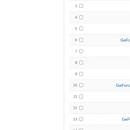
3
4
5
GeFo
6
7
8
9
GeForc
10
11
12
GeF
13