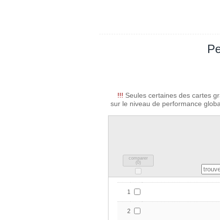
Pe
!!!
Seules certaines des cartes gr
sur le niveau de performance global
comparer
(
0
)
1
2