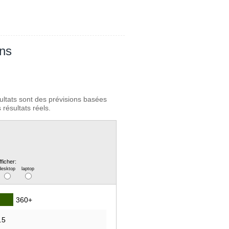
ans
ultats sont des prévisions basées
résultats réels.
fficher:
desktop
laptop
360+
.5