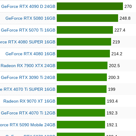
GeForce RTX 4090 D 24GB
270
GeForce RTX 5080 16GB
248.8
GeForce RTX 5070 Ti 16GB
227.4
rce RTX 4080 SUPER 16GB
219
GeForce RTX 4080 16GB
214.2
Radeon RX 7900 XTX 24GB
202.5
GeForce RTX 3090 Ti 24GB
200.3
e RTX 4070 Ti SUPER 16GB
199
Radeon RX 9070 XT 16GB
193.4
GeForce RTX 4070 Ti 12GB
192.3
orce RTX 5090 Mobile 24GB
192.1