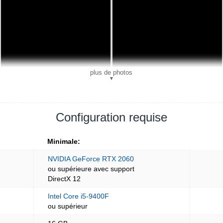
plus de photos
▼
Configuration requise
Minimale:
NVIDIA GeForce RTX 2060
ou supérieure avec support
DirectX 12
Intel Core i5-9400F
ou supérieur