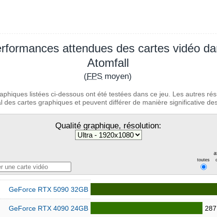
rformances attendues des cartes vidéo d
Atomfall
(
FPS
moyen)
aphiques listées ci-dessous ont été testées dans ce jeu. Les autres rés
 des cartes graphiques et peuvent différer de manière significative des 
Qualité graphique, résolution:
a
toutes
GeForce RTX 5090 32GB
GeForce RTX 4090 24GB
287