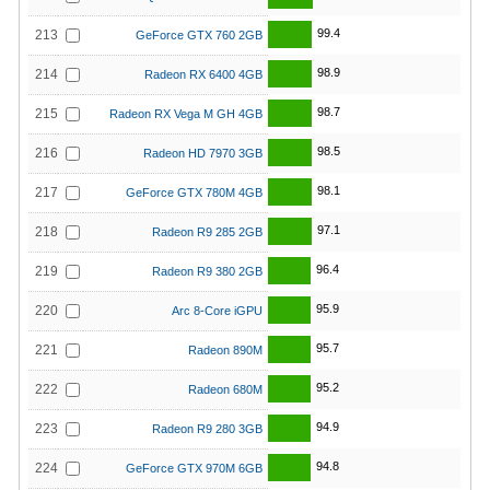
99.4
213
GeForce GTX 760 2GB
98.9
214
Radeon RX 6400 4GB
98.7
215
Radeon RX Vega M GH 4GB
98.5
216
Radeon HD 7970 3GB
98.1
217
GeForce GTX 780M 4GB
97.1
218
Radeon R9 285 2GB
96.4
219
Radeon R9 380 2GB
95.9
220
Arc 8-Core iGPU
95.7
221
Radeon 890M
95.2
222
Radeon 680M
94.9
223
Radeon R9 280 3GB
94.8
224
GeForce GTX 970M 6GB