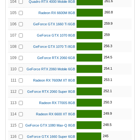
261.6
104
Quadro RTX 4000 Mobile 8GB
260.8
105
Radeon RX 6600M 8GB
259.9
106
GeForce GTX 1660 Ti 6GB
259
107
GeForce GTX 1070 8GB
256.3
108
GeForce GTX 1070 Ti 8GB
254.5
109
GeForce RTX 2060 6GB
254.1
110
GeForce RTX 2060 Mobile 6GB
253.1
111
Radeon RX 7600M XT 8GB
252.1
112
GeForce RTX 2060 Super 8GB
250.3
113
Radeon RX 7700S 8GB
249.9
114
Radeon RX 6600 XT 8GB
248.5
115
GeForce GTX 1080 Max-Q 8GB
245
116
GeForce GTX 1660 Super 6GB