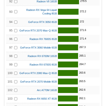
279.5
92
Radeon VII 16GB
Radeon RX Vega 64 Liquid
272.2
93
Cooling 8GB
272
94
GeForce RTX 3050 8GB
271.6
95
GeForce RTX 2070 Max-Q 8GB
271.4
96
Radeon RX 7600S 8GB
267.3
97
GeForce RTX 3060 Mobile 6GB
265.1
98
Radeon RX 6700M 10GB
264.7
99
Radeon RX 6700S 8GB
263.6
100
GeForce RTX 2080 Max-Q 8GB
263.5
101
GeForce RTX 2070 Mobile 8GB
262.6
102
Arc A770M 16GB
262.1
103
Radeon RX 6650 XT 8GB