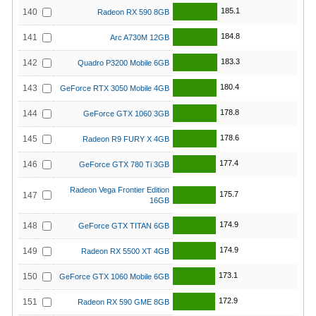
185.1
140
Radeon RX 590 8GB
184.8
141
Arc A730M 12GB
183.3
142
Quadro P3200 Mobile 6GB
180.4
143
GeForce RTX 3050 Mobile 4GB
178.8
144
GeForce GTX 1060 3GB
178.6
145
Radeon R9 FURY X 4GB
177.4
146
GeForce GTX 780 Ti 3GB
Radeon Vega Frontier Edition
175.7
147
16GB
174.9
148
GeForce GTX TITAN 6GB
174.9
149
Radeon RX 5500 XT 4GB
173.1
150
GeForce GTX 1060 Mobile 6GB
172.9
151
Radeon RX 590 GME 8GB