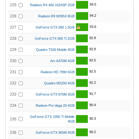
94.5
225
Radeon RX 460 1024SP 2GB
94.2
226
Radeon R9 M395X 8GB
93.6
227
GeForce GTX 580 1.5GB
92.8
228
GeForce GTX 660 Ti 2GB
92.8
229
Quadro T500 Mobile 4GB
92.5
230
Arc A370M 4GB
92.5
231
Radeon HD 7990 6GB
92.2
232
Quadro M2200 4GB
91.7
233
GeForce GTX 870M 3GB
90.4
234
Radeon Pro Vega 20 4GB
GeForce GTX 1050 Ti Mobile
90.3
235
4GB
90.2
236
GeForce GTX 965M 4GB