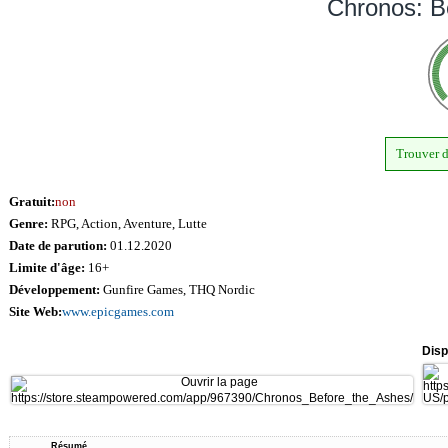
Chronos: B
Trouver d
Gratuit:
non
Genre:
RPG, Action, Aventure, Lutte
Date de parution:
01.12.2020
Limite d'âge:
16+
Développement:
Gunfire Games, THQ Nordic
Site Web:
www.epicgames.com
Disp
Résumé