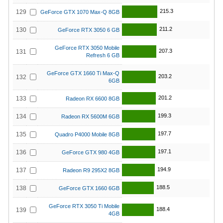
215.3
129
GeForce GTX 1070 Max-Q 8GB
211.2
130
GeForce RTX 3050 6 GB
GeForce RTX 3050 Mobile
207.3
131
Refresh 6 GB
GeForce GTX 1660 Ti Max-Q
203.2
132
6GB
201.2
133
Radeon RX 6600 8GB
199.3
134
Radeon RX 5600M 6GB
197.7
135
Quadro P4000 Mobile 8GB
197.1
136
GeForce GTX 980 4GB
194.9
137
Radeon R9 295X2 8GB
188.5
138
GeForce GTX 1660 6GB
GeForce RTX 3050 Ti Mobile
188.4
139
4GB