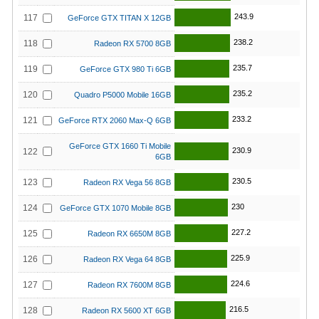
243.9
117
GeForce GTX TITAN X 12GB
238.2
118
Radeon RX 5700 8GB
235.7
119
GeForce GTX 980 Ti 6GB
235.2
120
Quadro P5000 Mobile 16GB
233.2
121
GeForce RTX 2060 Max-Q 6GB
GeForce GTX 1660 Ti Mobile
230.9
122
6GB
230.5
123
Radeon RX Vega 56 8GB
230
124
GeForce GTX 1070 Mobile 8GB
227.2
125
Radeon RX 6650M 8GB
225.9
126
Radeon RX Vega 64 8GB
224.6
127
Radeon RX 7600M 8GB
216.5
128
Radeon RX 5600 XT 6GB