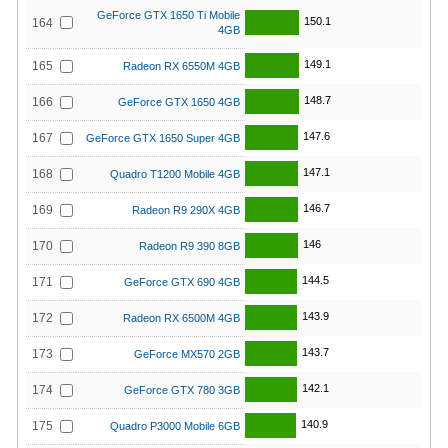
GeForce GTX 1650 Ti Mobile
150.1
164
4GB
149.1
165
Radeon RX 6550M 4GB
148.7
166
GeForce GTX 1650 4GB
147.6
167
GeForce GTX 1650 Super 4GB
147.1
168
Quadro T1200 Mobile 4GB
146.7
169
Radeon R9 290X 4GB
146
170
Radeon R9 390 8GB
144.5
171
GeForce GTX 690 4GB
143.9
172
Radeon RX 6500M 4GB
143.7
173
GeForce MX570 2GB
142.1
174
GeForce GTX 780 3GB
140.9
175
Quadro P3000 Mobile 6GB