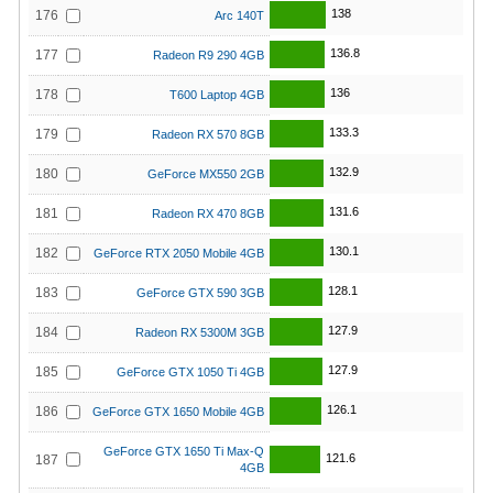
138
176
Arc 140T
136.8
177
Radeon R9 290 4GB
136
178
T600 Laptop 4GB
133.3
179
Radeon RX 570 8GB
132.9
180
GeForce MX550 2GB
131.6
181
Radeon RX 470 8GB
130.1
182
GeForce RTX 2050 Mobile 4GB
128.1
183
GeForce GTX 590 3GB
127.9
184
Radeon RX 5300M 3GB
127.9
185
GeForce GTX 1050 Ti 4GB
126.1
186
GeForce GTX 1650 Mobile 4GB
GeForce GTX 1650 Ti Max-Q
121.6
187
4GB