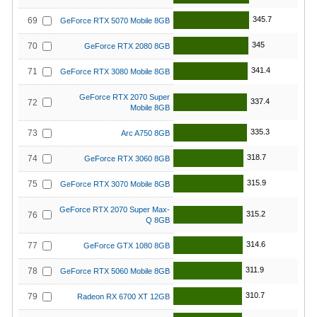
345.7
69
GeForce RTX 5070 Mobile 8GB
345
70
GeForce RTX 2080 8GB
341.4
71
GeForce RTX 3080 Mobile 8GB
GeForce RTX 2070 Super
337.4
72
Mobile 8GB
335.3
73
Arc A750 8GB
318.7
74
GeForce RTX 3060 8GB
315.9
75
GeForce RTX 3070 Mobile 8GB
GeForce RTX 2070 Super Max-
315.2
76
Q 8GB
314.6
77
GeForce GTX 1080 8GB
311.9
78
GeForce RTX 5060 Mobile 8GB
310.7
79
Radeon RX 6700 XT 12GB