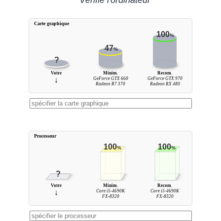
Vérifie l'ordinateur
Carte graphique
100
%
47
%
?
Votre
Minim.
Recom.
↓
GeForce GTX 660
GeForce GTX 970
Radeon R7 370
Radeon RX 480
Processeur
100
100
%
%
?
Votre
Minim.
Recom.
↓
Core i5-4690K
Core i5-4690K
FX-8320
FX-8320