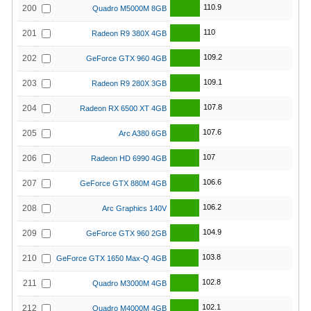
110.9
200
Quadro M5000M 8GB
110
201
Radeon R9 380X 4GB
109.2
202
GeForce GTX 960 4GB
109.1
203
Radeon R9 280X 3GB
107.8
204
Radeon RX 6500 XT 4GB
107.6
205
Arc A380 6GB
107
206
Radeon HD 6990 4GB
106.6
207
GeForce GTX 880M 4GB
106.2
208
Arc Graphics 140V
104.9
209
GeForce GTX 960 2GB
103.8
210
GeForce GTX 1650 Max-Q 4GB
102.8
211
Quadro M3000M 4GB
102.1
212
Quadro M4000M 4GB