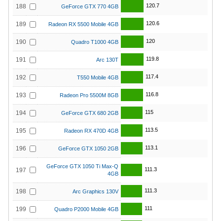
120.7
188
GeForce GTX 770 4GB
120.6
189
Radeon RX 5500 Mobile 4GB
120
190
Quadro T1000 4GB
119.8
191
Arc 130T
117.4
192
T550 Mobile 4GB
116.8
193
Radeon Pro 5500M 8GB
115
194
GeForce GTX 680 2GB
113.5
195
Radeon RX 470D 4GB
113.1
196
GeForce GTX 1050 2GB
GeForce GTX 1050 Ti Max-Q
111.3
197
4GB
111.3
198
Arc Graphics 130V
111
199
Quadro P2000 Mobile 4GB