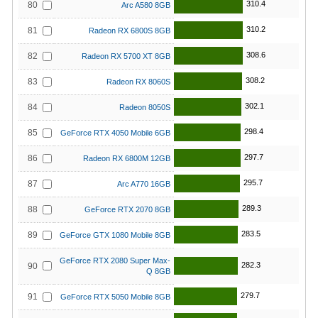
310.4
80
Arc A580 8GB
310.2
81
Radeon RX 6800S 8GB
308.6
82
Radeon RX 5700 XT 8GB
308.2
83
Radeon RX 8060S
302.1
84
Radeon 8050S
298.4
85
GeForce RTX 4050 Mobile 6GB
297.7
86
Radeon RX 6800M 12GB
295.7
87
Arc A770 16GB
289.3
88
GeForce RTX 2070 8GB
283.5
89
GeForce GTX 1080 Mobile 8GB
GeForce RTX 2080 Super Max-
282.3
90
Q 8GB
279.7
91
GeForce RTX 5050 Mobile 8GB