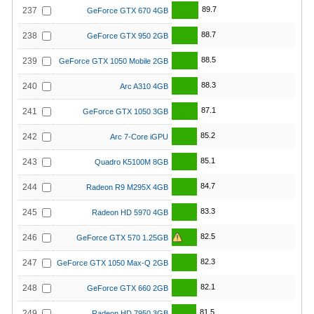
89.7
237
GeForce GTX 670 4GB
88.7
238
GeForce GTX 950 2GB
88.5
239
GeForce GTX 1050 Mobile 2GB
88.3
240
Arc A310 4GB
87.1
241
GeForce GTX 1050 3GB
85.2
242
Arc 7-Core iGPU
85.1
243
Quadro K5100M 8GB
84.7
244
Radeon R9 M295X 4GB
83.3
245
Radeon HD 5970 4GB
82.5
246
GeForce GTX 570 1.25GB
82.3
247
GeForce GTX 1050 Max-Q 2GB
82.1
248
GeForce GTX 660 2GB
81.5
249
Radeon HD 7950 3GB