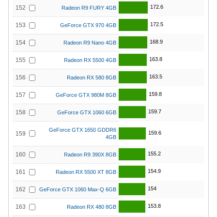
172.6
152
Radeon R9 FURY 4GB
172.5
153
GeForce GTX 970 4GB
168.9
154
Radeon R9 Nano 4GB
163.8
155
Radeon RX 5500 4GB
163.5
156
Radeon RX 580 8GB
159.8
157
GeForce GTX 980M 8GB
159.7
158
GeForce GTX 1060 6GB
GeForce GTX 1650 GDDR6
159.6
159
4GB
155.2
160
Radeon R9 390X 8GB
154.9
161
Radeon RX 5500 XT 8GB
154
162
GeForce GTX 1060 Max-Q 6GB
153.8
163
Radeon RX 480 8GB