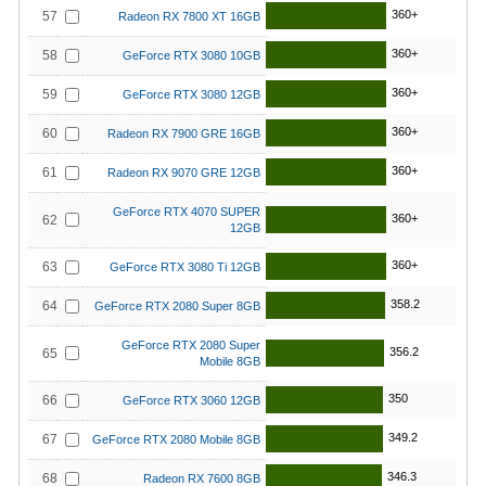
360+
57
Radeon RX 7800 XT 16GB
360+
58
GeForce RTX 3080 10GB
360+
59
GeForce RTX 3080 12GB
360+
60
Radeon RX 7900 GRE 16GB
360+
61
Radeon RX 9070 GRE 12GB
GeForce RTX 4070 SUPER
360+
62
12GB
360+
63
GeForce RTX 3080 Ti 12GB
358.2
64
GeForce RTX 2080 Super 8GB
GeForce RTX 2080 Super
356.2
65
Mobile 8GB
350
66
GeForce RTX 3060 12GB
349.2
67
GeForce RTX 2080 Mobile 8GB
346.3
68
Radeon RX 7600 8GB