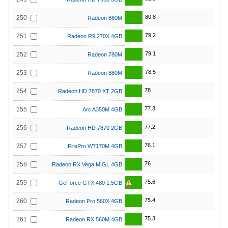
80.8
250
Radeon 860M
79.2
251
Radeon R9 270X 4GB
79.1
252
Radeon 780M
78.5
253
Radeon 880M
78
254
Radeon HD 7870 XT 2GB
77.3
255
Arc A350M 4GB
77.2
256
Radeon HD 7870 2GB
76.1
257
FirePro W7170M 4GB
76
258
Radeon RX Vega M GL 4GB
75.6
259
GeForce GTX 480 1.5GB
75.4
260
Radeon Pro 560X 4GB
75.3
261
Radeon RX 560M 4GB