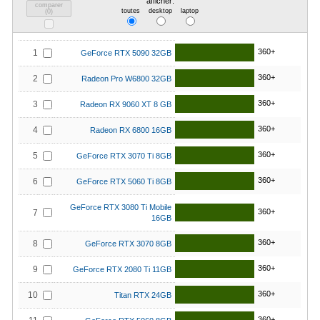
afficher:
comparer
toutes
desktop
laptop
(
0
)
360+
1
GeForce RTX 5090 32GB
360+
2
Radeon Pro W6800 32GB
360+
3
Radeon RX 9060 XT 8 GB
360+
4
Radeon RX 6800 16GB
360+
5
GeForce RTX 3070 Ti 8GB
360+
6
GeForce RTX 5060 Ti 8GB
GeForce RTX 3080 Ti Mobile
360+
7
16GB
360+
8
GeForce RTX 3070 8GB
360+
9
GeForce RTX 2080 Ti 11GB
360+
10
Titan RTX 24GB
360+