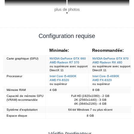
plus de photos
▼
Configuration requise
Minimale:
Recommandée:
Carte graphique (GPU)
NVIDIA GeForce GTX 660
NVIDIA GeForce GTX 970
AMD Radeon R7 370
AMD Radeon RX 480
ou supérieure avec support
ou supérieure avec support
DirectX 11
DirectX 11
Processeur
Intel Core i5-4690K
Intel Core i5-4690K
AMD FX-8320
AMD FX-8320
ou supérieur
ou supérieur
Mémoire RAM
4 GB
8 GB
Capacité de mémoire GPU
Full HD (1920x1080) - 2 GB
(VRAM) recommandée
2K (2560x1440) - 3 GB
4K (3840x2160) - 4 GB
Système d'exploitation
64-bit Windows 7 ou plus récent
Espace disque
8 GB