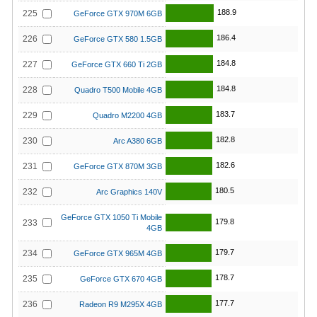
188.9
225
GeForce GTX 970M 6GB
186.4
226
GeForce GTX 580 1.5GB
184.8
227
GeForce GTX 660 Ti 2GB
184.8
228
Quadro T500 Mobile 4GB
183.7
229
Quadro M2200 4GB
182.8
230
Arc A380 6GB
182.6
231
GeForce GTX 870M 3GB
180.5
232
Arc Graphics 140V
GeForce GTX 1050 Ti Mobile
179.8
233
4GB
179.7
234
GeForce GTX 965M 4GB
178.7
235
GeForce GTX 670 4GB
177.7
236
Radeon R9 M295X 4GB