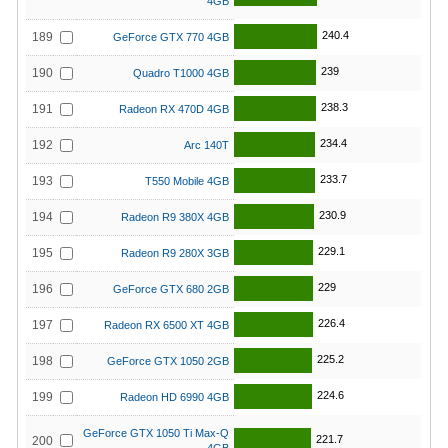
4GB
240.4
189
GeForce GTX 770 4GB
239
190
Quadro T1000 4GB
238.3
191
Radeon RX 470D 4GB
234.4
192
Arc 140T
233.7
193
T550 Mobile 4GB
230.9
194
Radeon R9 380X 4GB
229.1
195
Radeon R9 280X 3GB
229
196
GeForce GTX 680 2GB
226.4
197
Radeon RX 6500 XT 4GB
225.2
198
GeForce GTX 1050 2GB
224.6
199
Radeon HD 6990 4GB
GeForce GTX 1050 Ti Max-Q
221.7
200