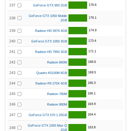
176.6
237
GeForce GTX 950 2GB
GeForce GTX 1050 Mobile
176.1
238
2GB
174.9
239
Radeon HD 5970 4GB
173.4
240
GeForce GTX 1050 3GB
171.1
241
Radeon HD 7950 3GB
169.6
242
Radeon 860M
169.5
243
Quadro K5100M 8GB
166.3
244
Radeon R9 270X 4GB
166.1
245
Radeon 780M
164.9
246
Radeon 880M
164.4
247
GeForce GTX 570 1.25GB
GeForce GTX 1050 Max-Q
163.8
248
2GB