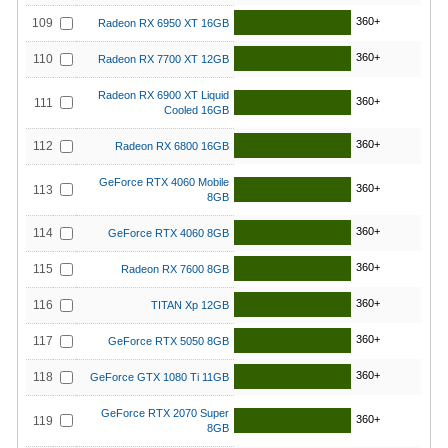
360+
109
Radeon RX 6950 XT 16GB
360+
110
Radeon RX 7700 XT 12GB
Radeon RX 6900 XT Liquid
360+
111
Cooled 16GB
360+
112
Radeon RX 6800 16GB
GeForce RTX 4060 Mobile
360+
113
8GB
360+
114
GeForce RTX 4060 8GB
360+
115
Radeon RX 7600 8GB
360+
116
TITAN Xp 12GB
360+
117
GeForce RTX 5050 8GB
360+
118
GeForce GTX 1080 Ti 11GB
GeForce RTX 2070 Super
360+
119
8GB