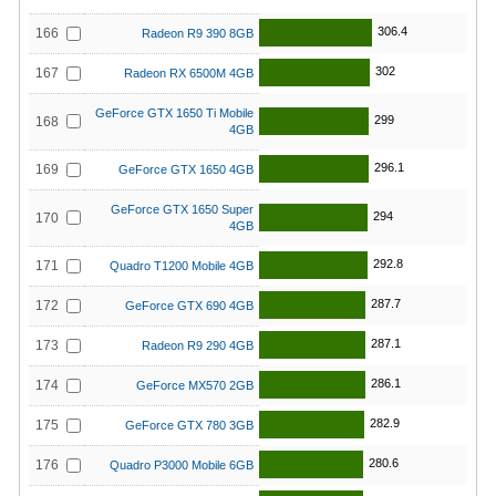
306.4
166
Radeon R9 390 8GB
302
167
Radeon RX 6500M 4GB
GeForce GTX 1650 Ti Mobile
299
168
4GB
296.1
169
GeForce GTX 1650 4GB
GeForce GTX 1650 Super
294
170
4GB
292.8
171
Quadro T1200 Mobile 4GB
287.7
172
GeForce GTX 690 4GB
287.1
173
Radeon R9 290 4GB
286.1
174
GeForce MX570 2GB
282.9
175
GeForce GTX 780 3GB
280.6
176
Quadro P3000 Mobile 6GB