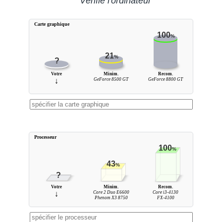
Vérifie l'ordinateur
Carte graphique
100
%
21
%
?
Votre
Minim.
Recom.
↓
GeForce 8500 GT
GeForce 8800 GT
Processeur
100
%
43
%
?
Votre
Minim.
Recom.
↓
Core 2 Duo E6600
Core i3-4130
Phenom X3 8750
FX-4100