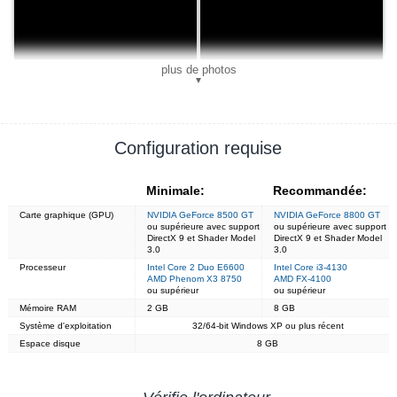
plus de photos
▼
Configuration requise
Minimale:
Recommandée:
Carte graphique (GPU)
NVIDIA GeForce 8500 GT
NVIDIA GeForce 8800 GT
ou supérieure avec support
ou supérieure avec support
DirectX 9 et Shader Model
DirectX 9 et Shader Model
3.0
3.0
Processeur
Intel Core 2 Duo E6600
Intel Core i3-4130
AMD Phenom X3 8750
AMD FX-4100
ou supérieur
ou supérieur
Mémoire RAM
2 GB
8 GB
Système d'exploitation
32/64-bit Windows XP ou plus récent
Espace disque
8 GB