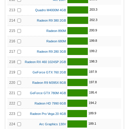
203.3
213
Quadro M4000M 4GB
202.3
214
Radeon R9 380 2GB
200.9
215
Radeon 890M
199.8
216
Radeon 680M
199.2
217
Radeon R9 280 3GB
198.3
218
Radeon RX 460 1024SP 2GB
197.9
219
GeForce GTX 760 2GB
197.8
220
Radeon R9 M395X 8GB
195.4
221
GeForce GTX 780M 4GB
194.2
222
Radeon HD 7990 6GB
189.9
223
Radeon Pro Vega 20 4GB
189.1
224
Arc Graphics 130V