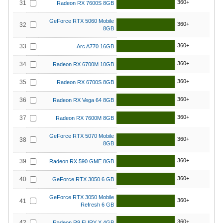
360+
31
Radeon RX 7600S 8GB
GeForce RTX 5060 Mobile
360+
32
8GB
360+
33
Arc A770 16GB
360+
34
Radeon RX 6700M 10GB
360+
35
Radeon RX 6700S 8GB
360+
36
Radeon RX Vega 64 8GB
360+
37
Radeon RX 7600M 8GB
GeForce RTX 5070 Mobile
360+
38
8GB
360+
39
Radeon RX 590 GME 8GB
360+
40
GeForce RTX 3050 6 GB
GeForce RTX 3050 Mobile
360+
41
Refresh 6 GB
360+
42
Radeon R9 FURY X 4GB