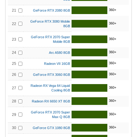
360+
21
GeForce RTX 2080 8GB
GeForce RTX 3080 Mobile
360+
22
8GB
GeForce RTX 2070 Super
360+
23
Mobile 8GB
360+
24
Arc A580 8GB
360+
25
Radeon VII 16GB
360+
26
GeForce RTX 3060 8GB
Radeon RX Vega 64 Liquid
360+
27
Cooling 8GB
360+
28
Radeon RX 6650 XT 8GB
GeForce RTX 2070 Super
360+
29
Max-Q 8GB
360+
30
GeForce GTX 1080 8GB