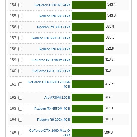
343.4
154
GeForce GTX 970 4GB
343.3
155
Radeon RX 580 8GB
325.8
156
Radeon R9 390X 8GB
325.1
157
Radeon RX 5500 XT 8GB
322.8
158
Radeon RX 480 8GB
318.2
159
GeForce GTX 980M 8GB
318
160
GeForce GTX 1060 6GB
GeForce GTX 1650 GDDR6
317.8
161
4GB
314
162
Arc A730M 12GB
313.1
163
Radeon RX 6550M 4GB
307.9
164
Radeon R9 290X 4GB
GeForce GTX 1060 Max-Q
306.8
165
6GB