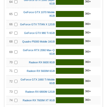
GeForce GTX 1660 Super
360+
64
6GB
GeForce GTX 1070 Mobile
360+
65
8GB
360+
66
GeForce GTX TITAN X 12GB
360+
67
GeForce GTX 980 Ti 6GB
360+
68
Quadro P5000 Mobile 16GB
GeForce RTX 2060 Max-Q
360+
69
6GB
360+
70
Radeon RX 6600 8GB
360+
71
Radeon RX 5600M 6GB
GeForce GTX 1660 Ti Mobile
360+
72
6GB
360+
73
Radeon RX 6800M 12GB
360+
74
Radeon RX 7600M XT 8GB