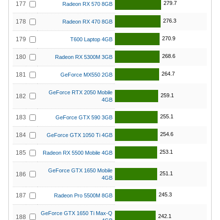
279.7
177
Radeon RX 570 8GB
276.3
178
Radeon RX 470 8GB
270.9
179
T600 Laptop 4GB
268.6
180
Radeon RX 5300M 3GB
264.7
181
GeForce MX550 2GB
GeForce RTX 2050 Mobile
259.1
182
4GB
255.1
183
GeForce GTX 590 3GB
254.6
184
GeForce GTX 1050 Ti 4GB
253.1
185
Radeon RX 5500 Mobile 4GB
GeForce GTX 1650 Mobile
251.1
186
4GB
245.3
187
Radeon Pro 5500M 8GB
GeForce GTX 1650 Ti Max-Q
242.1
188