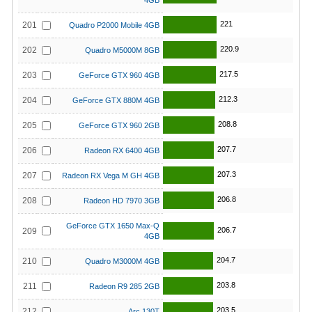
4GB
221
201
Quadro P2000 Mobile 4GB
220.9
202
Quadro M5000M 8GB
217.5
203
GeForce GTX 960 4GB
212.3
204
GeForce GTX 880M 4GB
208.8
205
GeForce GTX 960 2GB
207.7
206
Radeon RX 6400 4GB
207.3
207
Radeon RX Vega M GH 4GB
206.8
208
Radeon HD 7970 3GB
GeForce GTX 1650 Max-Q
206.7
209
4GB
204.7
210
Quadro M3000M 4GB
203.8
211
Radeon R9 285 2GB
203.5
212
Arc 130T