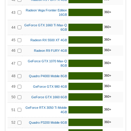
Radeon Vega Frontier Edition
360+
43
16GB
GeForce GTX 1660 Ti Max-Q
360+
44
6GB
360+
45
Radeon RX 5500 XT 4GB
360+
46
Radeon R9 FURY 4GB
GeForce GTX 1070 Max-Q
360+
47
8GB
360+
48
Quadro P4000 Mobile 8GB
360+
49
GeForce GTX 980 4GB
360+
50
GeForce GTX 1660 6GB
GeForce RTX 3050 Ti Mobile
360+
51
4GB
360+
52
Quadro P3200 Mobile 6GB