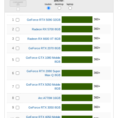
afficher:
comparer
toutes
desktop
laptop
(
0
)
360+
1
GeForce RTX 5090 32GB
360+
2
Radeon RX 5700 8GB
360+
3
Radeon RX 6600 XT 8GB
360+
4
GeForce RTX 2070 8GB
GeForce GTX 1080 Mobile
360+
5
8GB
GeForce RTX 2080 Super
360+
6
Max-Q 8GB
GeForce RTX 5050 Mobile
360+
7
8GB
360+
8
Arc A770M 16GB
360+
9
GeForce RTX 3050 8GB
GeForce RTX 4050 Mobile