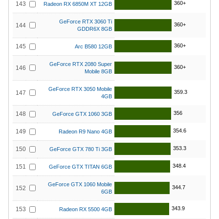
360+
143
Radeon RX 6850M XT 12GB
GeForce RTX 3060 Ti
360+
144
GDDR6X 8GB
360+
145
Arc B580 12GB
GeForce RTX 2080 Super
360+
146
Mobile 8GB
GeForce RTX 3050 Mobile
359.3
147
4GB
356
148
GeForce GTX 1060 3GB
354.6
149
Radeon R9 Nano 4GB
353.3
150
GeForce GTX 780 Ti 3GB
348.4
151
GeForce GTX TITAN 6GB
GeForce GTX 1060 Mobile
344.7
152
6GB
343.9
153
Radeon RX 5500 4GB