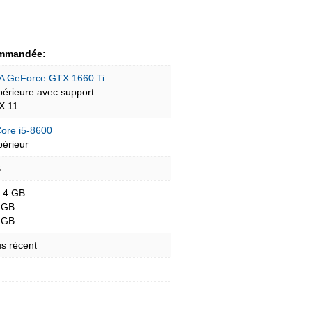
mmandée:
A GeForce GTX 1660 Ti
périeure avec support
tX 11
Core i5-8600
périeur
B
- 4 GB
 GB
 GB
s récent