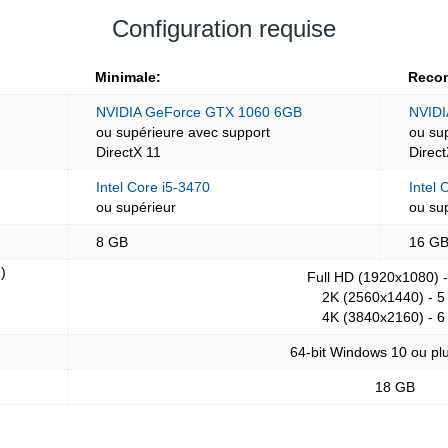
Configuration requise
Minimale:
Reco
NVIDIA GeForce GTX 1060 6GB
NVIDI
ou supérieure avec support
ou su
DirectX 11
Direc
Intel Core i5-3470
Intel 
ou supérieur
ou su
8 GB
16 G
)
Full HD (1920x1080) 
2K (2560x1440) - 5
4K (3840x2160) - 6
64-bit Windows 10 ou plu
18 GB