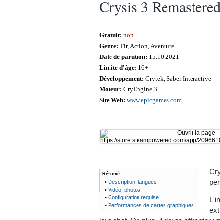
Crysis 3 Remastere
Gratuit:
non
Genre:
Tir, Action, Aventure
Date de parution:
15.10.2021
Limite d'âge:
16+
Développement:
Crytek, Saber Interactive
Moteur:
CryEngine 3
Site Web:
www.epicgames.com
Cry
Résumé
per
•
Description, langues
•
Vidéo, photos
•
Configuration requise
L'i
•
Performances de cartes graphiques
ext