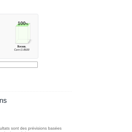
100
%
Recom.
Core i5-8600
ans
ultats sont des prévisions basées