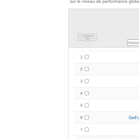
sur le niveau de performance global
comparer
(
0
)
1
2
3
4
5
GeFo
6
7