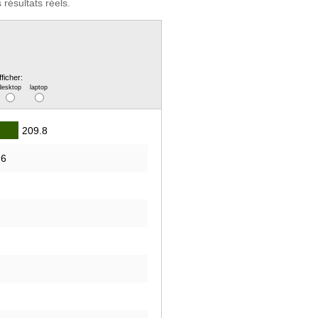
résultats réels.
fficher:
desktop
laptop
209.8
.6