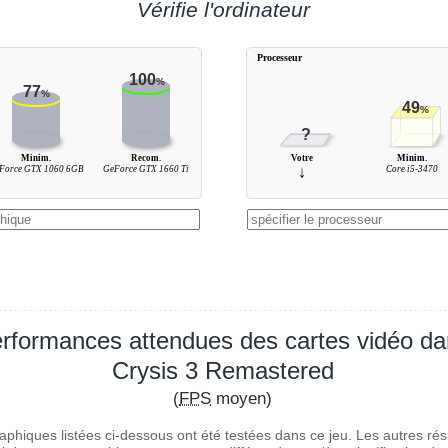
Vérifie l'ordinateur
Processeur
100
%
77
%
49
%
?
Minim.
Recom.
Votre
Minim.
Force GTX 1060 6GB
GeForce GTX 1660 Ti
↓
Core i5-3470
rformances attendues des cartes vidéo d
Crysis 3 Remastered
(
FPS
moyen)
aphiques listées ci-dessous ont été testées dans ce jeu. Les autres rés