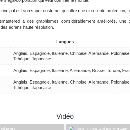
 une méga-corporation qui veut dominer le monde.
rincipal est son super costume, qui offre une excellente protection,
3 Remastered a des graphismes considérablement améliorés, une 
des écrans haute résolution.
Langues
Anglais, Espagnole, Italienne, Chinoise, Allemande, Polonais
Tchèque, Japonaise
Anglais, Espagnole, Italienne, Allemande, Russe, Turque, Fra
Anglais, Espagnole, Italienne, Chinoise, Allemande, Polonais
Tchèque, Japonaise
Vidéo
 player
YouTube video player