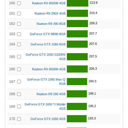
213.9
160
Radeon RX 6550M 4GB
210.4
161
Radeon R9 290X 4GB
209.3
162
Radeon R9 390 8GB
207.7
163
GeForce GTX 980M 8GB
207.6
164
GeForce GTX 1060 6GB
GeForce GTX 1650 GDDR6
207.5
165
4GB
206.3
166
Radeon RX 6500M 4GB
GeForce GTX 1060 Max-Q
200.3
167
6GB
196.1
168
Radeon R9 290 4GB
GeForce GTX 1650 Ti Mobile
195.2
169
4GB
193.3
170
GeForce GTX 1650 4GB