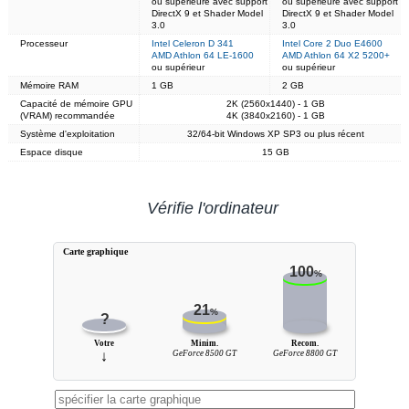
ou supérieure avec support
ou supérieure avec support
DirectX 9 et Shader Model
DirectX 9 et Shader Model
3.0
3.0
Processeur
Intel Celeron D 341
Intel Core 2 Duo E4600
AMD Athlon 64 LE-1600
AMD Athlon 64 X2 5200+
ou supérieur
ou supérieur
Mémoire RAM
1 GB
2 GB
Capacité de mémoire GPU
2K (2560x1440) - 1 GB
(VRAM) recommandée
4K (3840x2160) - 1 GB
Système d'exploitation
32/64-bit Windows XP SP3 ou plus récent
Espace disque
15 GB
Vérifie l'ordinateur
Carte graphique
100
%
21
%
?
Votre
Minim.
Recom.
↓
GeForce 8500 GT
GeForce 8800 GT