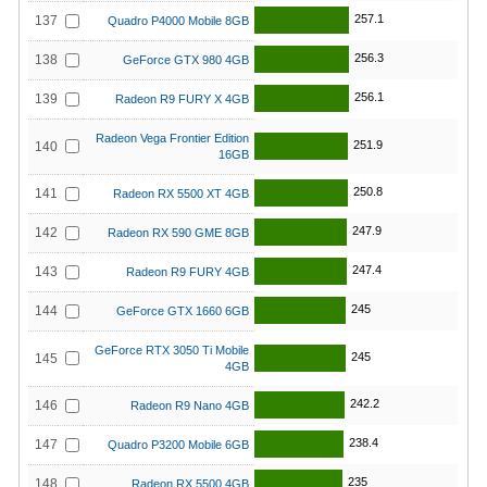
257.1
137
Quadro P4000 Mobile 8GB
256.3
138
GeForce GTX 980 4GB
256.1
139
Radeon R9 FURY X 4GB
Radeon Vega Frontier Edition
251.9
140
16GB
250.8
141
Radeon RX 5500 XT 4GB
247.9
142
Radeon RX 590 GME 8GB
247.4
143
Radeon R9 FURY 4GB
245
144
GeForce GTX 1660 6GB
GeForce RTX 3050 Ti Mobile
245
145
4GB
242.2
146
Radeon R9 Nano 4GB
238.4
147
Quadro P3200 Mobile 6GB
235
148
Radeon RX 5500 4GB