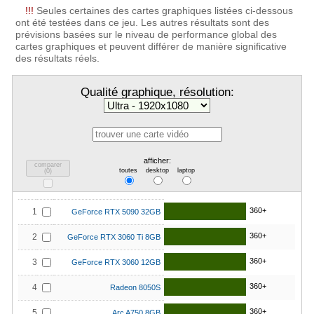
!!!
Seules certaines des cartes graphiques listées ci-dessous
ont été testées dans ce jeu. Les autres résultats sont des
prévisions basées sur le niveau de performance global des
cartes graphiques et peuvent différer de manière significative
des résultats réels.
Qualité graphique, résolution:
afficher:
comparer
toutes
desktop
laptop
(
0
)
360+
1
GeForce RTX 5090 32GB
360+
2
GeForce RTX 3060 Ti 8GB
360+
3
GeForce RTX 3060 12GB
360+
4
Radeon 8050S
360+
5
Arc A750 8GB