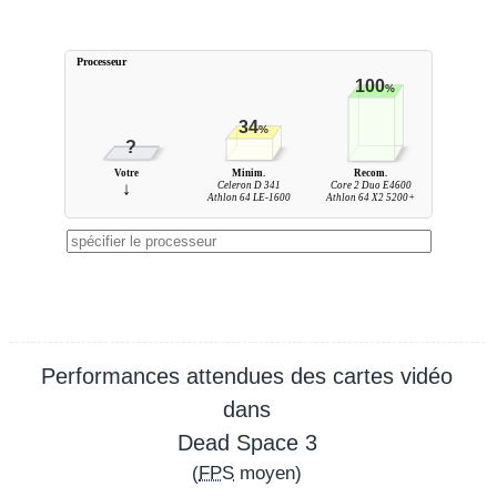
Processeur
100
%
34
%
?
Votre
Minim.
Recom.
↓
Celeron D 341
Core 2 Duo E4600
Athlon 64 LE-1600
Athlon 64 X2 5200+
Performances attendues des cartes vidéo
dans
Dead Space 3
(
FPS
moyen)