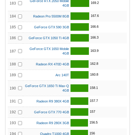
GeForce RTX 2050 Mobile
169.2
183
4GB
167.6
184
Radeon Pro 5500M 8GB
166.6
185
GeForce GTX 590 3GB
166.3
186
GeForce GTX 1050 Ti 4GB
GeForce GTX 1650 Mobile
163.9
187
4GB
162.8
188
Radeon RX 470D 4GB
160.8
189
Arc 140T
GeForce GTX 1650 Ti Max-Q
158.1
190
4GB
157.7
191
Radeon R9 380X 4GB
157
192
GeForce GTX 770 4GB
156.5
193
Radeon R9 280X 3GB
156
194
Quadro T1000 4GB