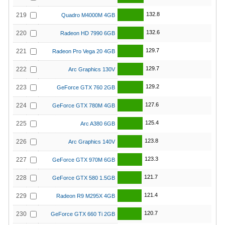
132.8
219
Quadro M4000M 4GB
132.6
220
Radeon HD 7990 6GB
129.7
221
Radeon Pro Vega 20 4GB
129.7
222
Arc Graphics 130V
129.2
223
GeForce GTX 760 2GB
127.6
224
GeForce GTX 780M 4GB
125.4
225
Arc A380 6GB
123.8
226
Arc Graphics 140V
123.3
227
GeForce GTX 970M 6GB
121.7
228
GeForce GTX 580 1.5GB
121.4
229
Radeon R9 M295X 4GB
120.7
230
GeForce GTX 660 Ti 2GB