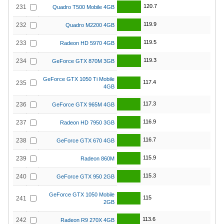
120.7
231
Quadro T500 Mobile 4GB
119.9
232
Quadro M2200 4GB
119.5
233
Radeon HD 5970 4GB
119.3
234
GeForce GTX 870M 3GB
GeForce GTX 1050 Ti Mobile
117.4
235
4GB
117.3
236
GeForce GTX 965M 4GB
116.9
237
Radeon HD 7950 3GB
116.7
238
GeForce GTX 670 4GB
115.9
239
Radeon 860M
115.3
240
GeForce GTX 950 2GB
GeForce GTX 1050 Mobile
115
241
2GB
113.6
242
Radeon R9 270X 4GB