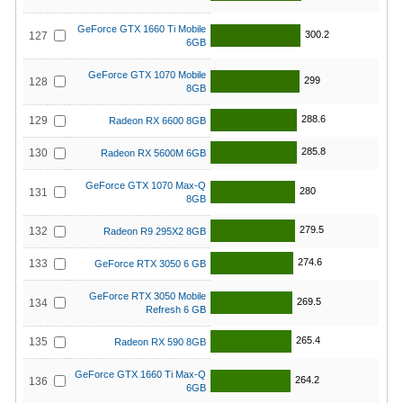
GeForce GTX 1660 Ti Mobile
300.2
127
6GB
GeForce GTX 1070 Mobile
299
128
8GB
288.6
129
Radeon RX 6600 8GB
285.8
130
Radeon RX 5600M 6GB
GeForce GTX 1070 Max-Q
280
131
8GB
279.5
132
Radeon R9 295X2 8GB
274.6
133
GeForce RTX 3050 6 GB
GeForce RTX 3050 Mobile
269.5
134
Refresh 6 GB
265.4
135
Radeon RX 590 8GB
GeForce GTX 1660 Ti Max-Q
264.2
136
6GB