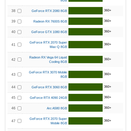
8GB
360+
38
GeForce RTX 2080 8GB
360+
39
Radeon RX 7600S 8GB
360+
40
GeForce GTX 1080 8GB
GeForce RTX 2070 Super
360+
41
Max-Q 8GB
Radeon RX Vega 64 Liquid
360+
42
Cooling 8GB
GeForce RTX 3070 Mobile
360+
43
8GB
360+
44
GeForce RTX 3060 8GB
360+
45
GeForce RTX 4090 24GB
360+
46
Arc A580 8GB
GeForce RTX 2070 Super
360+
47
Mobile 8GB