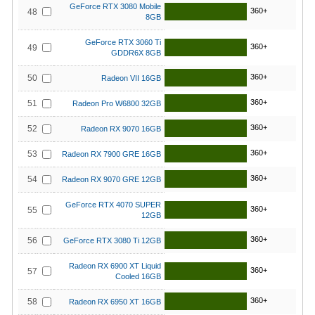
GeForce RTX 3080 Mobile
360+
48
8GB
GeForce RTX 3060 Ti
360+
49
GDDR6X 8GB
360+
50
Radeon VII 16GB
360+
51
Radeon Pro W6800 32GB
360+
52
Radeon RX 9070 16GB
360+
53
Radeon RX 7900 GRE 16GB
360+
54
Radeon RX 9070 GRE 12GB
GeForce RTX 4070 SUPER
360+
55
12GB
360+
56
GeForce RTX 3080 Ti 12GB
Radeon RX 6900 XT Liquid
360+
57
Cooled 16GB
360+
58
Radeon RX 6950 XT 16GB