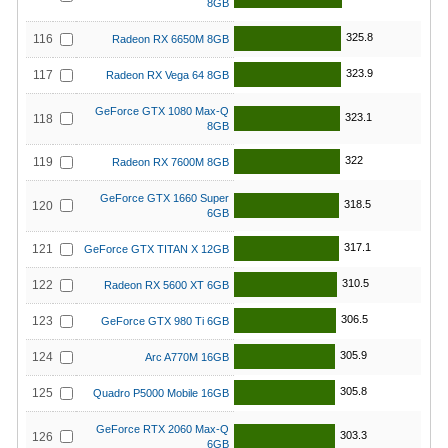
8GB
325.8
116
Radeon RX 6650M 8GB
323.9
117
Radeon RX Vega 64 8GB
GeForce GTX 1080 Max-Q
323.1
118
8GB
322
119
Radeon RX 7600M 8GB
GeForce GTX 1660 Super
318.5
120
6GB
317.1
121
GeForce GTX TITAN X 12GB
310.5
122
Radeon RX 5600 XT 6GB
306.5
123
GeForce GTX 980 Ti 6GB
305.9
124
Arc A770M 16GB
305.8
125
Quadro P5000 Mobile 16GB
GeForce RTX 2060 Max-Q
303.3
126
6GB