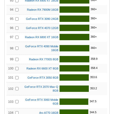
360+
93
Radeon RX 6900 XT 16GB
360+
94
Radeon RX 7900M 16GB
360+
95
GeForce RTX 3090 24GB
360+
96
GeForce RTX 4070 12GB
360+
97
Radeon RX 6800 XT 16GB
GeForce RTX 4090 Mobile
360+
98
16GB
358.9
99
Radeon RX 7700S 8GB
358.4
100
Radeon RX 6600 XT 8GB
353.6
101
GeForce RTX 3050 8GB
GeForce RTX 2070 Max-Q
353.2
102
8GB
GeForce RTX 3060 Mobile
347.5
103
6GB
344.5
104
Arc A770 16GB