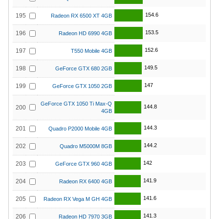
154.6
195
Radeon RX 6500 XT 4GB
153.5
196
Radeon HD 6990 4GB
152.6
197
T550 Mobile 4GB
149.5
198
GeForce GTX 680 2GB
147
199
GeForce GTX 1050 2GB
GeForce GTX 1050 Ti Max-Q
144.8
200
4GB
144.3
201
Quadro P2000 Mobile 4GB
144.2
202
Quadro M5000M 8GB
142
203
GeForce GTX 960 4GB
141.9
204
Radeon RX 6400 4GB
141.6
205
Radeon RX Vega M GH 4GB
141.3
206
Radeon HD 7970 3GB