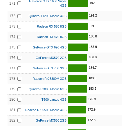
GeForce GTX 1650 Super
192
171
4GB
191.2
172
Quadro T1200 Mobile 4GB
191.1
173
Radeon RX 570 8GB
188.8
174
Radeon RX 470 8GB
187.9
175
GeForce GTX 690 4GB
186.8
176
GeForce MX570 2GB
184.7
177
GeForce GTX 780 3GB
183.5
178
Radeon RX 5300M 3GB
183.2
179
Quadro P3000 Mobile 6GB
176.9
180
T600 Laptop 4GB
172.9
181
Radeon RX 5500 Mobile 4GB
172.8
182
GeForce MX550 2GB