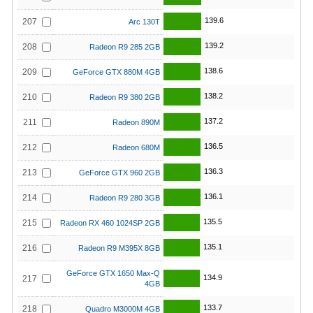
139.6
207
Arc 130T
139.2
208
Radeon R9 285 2GB
138.6
209
GeForce GTX 880M 4GB
138.2
210
Radeon R9 380 2GB
137.2
211
Radeon 890M
136.5
212
Radeon 680M
136.3
213
GeForce GTX 960 2GB
136.1
214
Radeon R9 280 3GB
135.5
215
Radeon RX 460 1024SP 2GB
135.1
216
Radeon R9 M395X 8GB
GeForce GTX 1650 Max-Q
134.9
217
4GB
133.7
218
Quadro M3000M 4GB