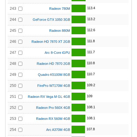
113.4
243
Radeon 780M
113.2
244
GeForce GTX 1050 3GB
112.6
245
Radeon 880M
111.8
246
Radeon HD 7870 XT 2GB
111.7
247
Arc 8-Core iGPU
110.8
248
Radeon HD 7870 2GB
110.7
249
Quadro K5100M 8GB
109.2
250
FirePro W7170M 4GB
109
251
Radeon RX Vega M GL 4GB
108.1
252
Radeon Pro 560X 4GB
108.1
253
Radeon RX 560M 4GB
107.8
254
Arc A370M 4GB