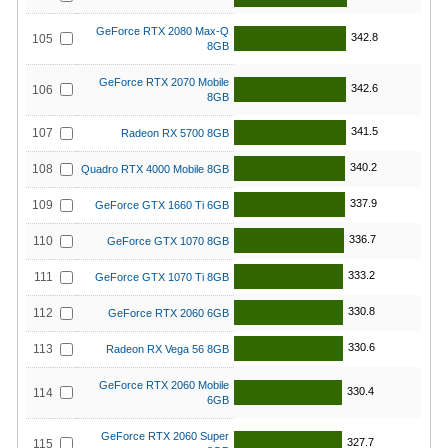
GeForce RTX 2080 Max-Q
342.8
105
8GB
GeForce RTX 2070 Mobile
342.6
106
8GB
341.5
107
Radeon RX 5700 8GB
340.2
108
Quadro RTX 4000 Mobile 8GB
337.9
109
GeForce GTX 1660 Ti 6GB
336.7
110
GeForce GTX 1070 8GB
333.2
111
GeForce GTX 1070 Ti 8GB
330.8
112
GeForce RTX 2060 6GB
330.6
113
Radeon RX Vega 56 8GB
GeForce RTX 2060 Mobile
330.4
114
6GB
GeForce RTX 2060 Super
327.7
115