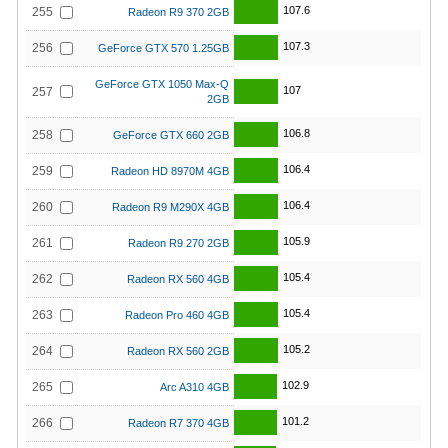
107.6
255
Radeon R9 370 2GB
107.3
256
GeForce GTX 570 1.25GB
GeForce GTX 1050 Max-Q
107
257
2GB
106.8
258
GeForce GTX 660 2GB
106.4
259
Radeon HD 8970M 4GB
106.4
260
Radeon R9 M290X 4GB
105.9
261
Radeon R9 270 2GB
105.4
262
Radeon RX 560 4GB
105.4
263
Radeon Pro 460 4GB
105.2
264
Radeon RX 560 2GB
102.9
265
Arc A310 4GB
101.2
266
Radeon R7 370 4GB