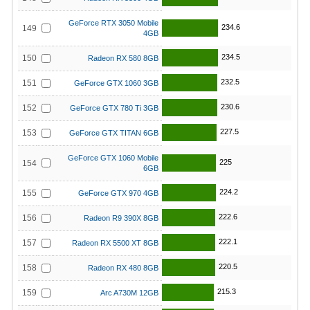
GeForce RTX 3050 Mobile
234.6
149
4GB
234.5
150
Radeon RX 580 8GB
232.5
151
GeForce GTX 1060 3GB
230.6
152
GeForce GTX 780 Ti 3GB
227.5
153
GeForce GTX TITAN 6GB
GeForce GTX 1060 Mobile
225
154
6GB
224.2
155
GeForce GTX 970 4GB
222.6
156
Radeon R9 390X 8GB
222.1
157
Radeon RX 5500 XT 8GB
220.5
158
Radeon RX 480 8GB
215.3
159
Arc A730M 12GB