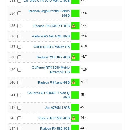
47.7
133
GeForce GTX 1070 Max-Q 8GB
Radeon Vega Frontier Edition
47.6
134
16GB
47.4
135
Radeon RX 5500 XT 4GB
46.8
136
Radeon RX 590 GME 8GB
46.8
137
GeForce RTX 3050 6 GB
46.7
138
Radeon R9 FURY 4GB
GeForce RTX 3050 Mobile
45.9
139
Refresh 6 GB
45.7
140
Radeon R9 Nano 4GB
GeForce GTX 1660 Ti Max-Q
45
141
6GB
45
142
Arc A730M 12GB
44.4
143
Radeon RX 5500 4GB
44.3
144
Radeon RX 580 8GB