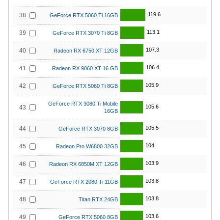
119.6
38
GeForce RTX 5060 Ti 16GB
113.1
39
GeForce RTX 3070 Ti 8GB
107.3
40
Radeon RX 6750 XT 12GB
106.4
41
Radeon RX 9060 XT 16 GB
105.9
42
GeForce RTX 5060 Ti 8GB
GeForce RTX 3080 Ti Mobile
105.6
43
16GB
105.5
44
GeForce RTX 3070 8GB
104
45
Radeon Pro W6800 32GB
103.9
46
Radeon RX 6850M XT 12GB
103.8
47
GeForce RTX 2080 Ti 11GB
103.8
48
Titan RTX 24GB
103.6
49
GeForce RTX 5060 8GB