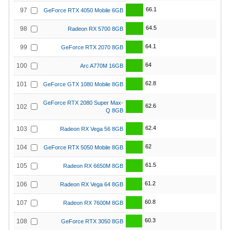
66.1
97
GeForce RTX 4050 Mobile 6GB
64.5
98
Radeon RX 5700 8GB
64.1
99
GeForce RTX 2070 8GB
64
100
Arc A770M 16GB
62.8
101
GeForce GTX 1080 Mobile 8GB
GeForce RTX 2080 Super Max-
62.6
102
Q 8GB
62.4
103
Radeon RX Vega 56 8GB
62
104
GeForce RTX 5050 Mobile 8GB
61.5
105
Radeon RX 6650M 8GB
61.2
106
Radeon RX Vega 64 8GB
60.8
107
Radeon RX 7600M 8GB
60.3
108
GeForce RTX 3050 8GB