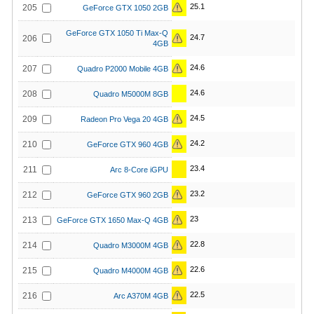
25.1
205
GeForce GTX 1050 2GB
GeForce GTX 1050 Ti Max-Q
24.7
206
4GB
24.6
207
Quadro P2000 Mobile 4GB
24.6
208
Quadro M5000M 8GB
24.5
209
Radeon Pro Vega 20 4GB
24.2
210
GeForce GTX 960 4GB
23.4
211
Arc 8-Core iGPU
23.2
212
GeForce GTX 960 2GB
23
213
GeForce GTX 1650 Max-Q 4GB
22.8
214
Quadro M3000M 4GB
22.6
215
Quadro M4000M 4GB
22.5
216
Arc A370M 4GB