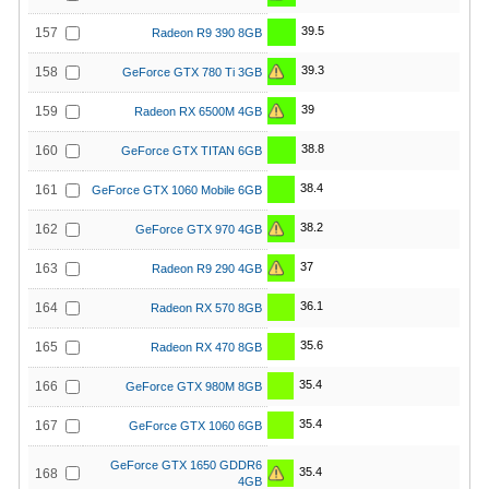
39.5
157
Radeon R9 390 8GB
39.3
158
GeForce GTX 780 Ti 3GB
39
159
Radeon RX 6500M 4GB
38.8
160
GeForce GTX TITAN 6GB
38.4
161
GeForce GTX 1060 Mobile 6GB
38.2
162
GeForce GTX 970 4GB
37
163
Radeon R9 290 4GB
36.1
164
Radeon RX 570 8GB
35.6
165
Radeon RX 470 8GB
35.4
166
GeForce GTX 980M 8GB
35.4
167
GeForce GTX 1060 6GB
GeForce GTX 1650 GDDR6
35.4
168
4GB