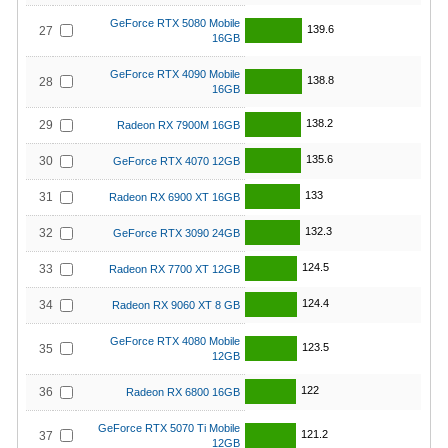
GeForce RTX 5080 Mobile
139.6
27
16GB
GeForce RTX 4090 Mobile
138.8
28
16GB
138.2
29
Radeon RX 7900M 16GB
135.6
30
GeForce RTX 4070 12GB
133
31
Radeon RX 6900 XT 16GB
132.3
32
GeForce RTX 3090 24GB
124.5
33
Radeon RX 7700 XT 12GB
124.4
34
Radeon RX 9060 XT 8 GB
GeForce RTX 4080 Mobile
123.5
35
12GB
122
36
Radeon RX 6800 16GB
GeForce RTX 5070 Ti Mobile
121.2
37
12GB