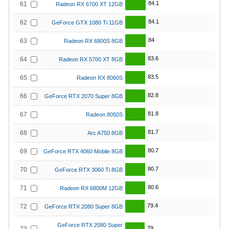
84.1
61
Radeon RX 6700 XT 12GB
84.1
62
GeForce GTX 1080 Ti 11GB
84
63
Radeon RX 6800S 8GB
83.6
64
Radeon RX 5700 XT 8GB
83.5
65
Radeon RX 8060S
82.8
66
GeForce RTX 2070 Super 8GB
81.8
67
Radeon 8050S
81.7
68
Arc A750 8GB
80.7
69
GeForce RTX 4060 Mobile 8GB
80.7
70
GeForce RTX 3060 Ti 8GB
80.6
71
Radeon RX 6800M 12GB
79.4
72
GeForce RTX 2080 Super 8GB
GeForce RTX 2080 Super
79