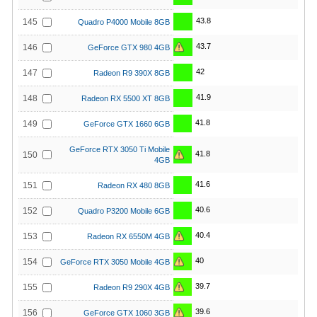
43.8
145
Quadro P4000 Mobile 8GB
43.7
146
GeForce GTX 980 4GB
42
147
Radeon R9 390X 8GB
41.9
148
Radeon RX 5500 XT 8GB
41.8
149
GeForce GTX 1660 6GB
GeForce RTX 3050 Ti Mobile
41.8
150
4GB
41.6
151
Radeon RX 480 8GB
40.6
152
Quadro P3200 Mobile 6GB
40.4
153
Radeon RX 6550M 4GB
40
154
GeForce RTX 3050 Mobile 4GB
39.7
155
Radeon R9 290X 4GB
39.6
156
GeForce GTX 1060 3GB