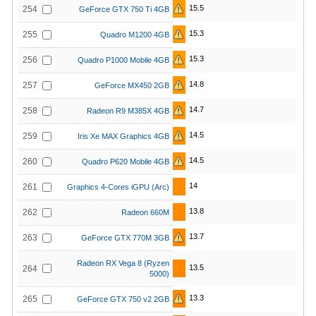
15.5
254
GeForce GTX 750 Ti 4GB
15.3
255
Quadro M1200 4GB
15.3
256
Quadro P1000 Mobile 4GB
14.8
257
GeForce MX450 2GB
14.7
258
Radeon R9 M385X 4GB
14.5
259
Iris Xe MAX Graphics 4GB
14.5
260
Quadro P620 Mobile 4GB
14
261
Graphics 4-Cores iGPU (Arc)
13.8
262
Radeon 660M
13.7
263
GeForce GTX 770M 3GB
Radeon RX Vega 8 (Ryzen
13.5
264
5000)
13.3
265
GeForce GTX 750 v2 2GB