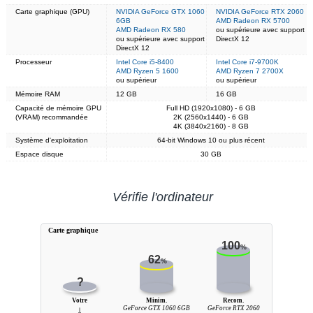
Carte graphique (GPU)
NVIDIA GeForce GTX 1060
NVIDIA GeForce RTX 2060
6GB
AMD Radeon RX 5700
AMD Radeon RX 580
ou supérieure avec support
ou supérieure avec support
DirectX 12
DirectX 12
Processeur
Intel Core i5-8400
Intel Core i7-9700K
AMD Ryzen 5 1600
AMD Ryzen 7 2700X
ou supérieur
ou supérieur
Mémoire RAM
12 GB
16 GB
Capacité de mémoire GPU
Full HD (1920x1080) - 6 GB
(VRAM) recommandée
2K (2560x1440) - 6 GB
4K (3840x2160) - 8 GB
Système d'exploitation
64-bit Windows 10 ou plus récent
Espace disque
30 GB
Vérifie l'ordinateur
Carte graphique
100
%
62
%
?
Votre
Minim.
Recom.
↓
GeForce GTX 1060 6GB
GeForce RTX 2060