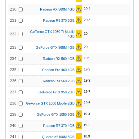
20.4
230
Radeon RX 560M 4GB
20.3
231
Radeon R9 370 2GB
GeForce GTX 1050 Ti Mobile
20
232
4GB
20
233
GeForce GTX 965M 4GB
19.9
234
Radeon RX 560 4GB
19.9
235
Radeon Pro 460 4GB
19.9
236
Radeon RX 560 2GB
19.7
237
GeForce GTX 950 2GB
19.6
238
GeForce GTX 1050 Mobile 2GB
19.3
239
GeForce GTX 1050 3GB
19.1
240
Radeon R7 370 4GB
18.9
241
Quadro K5100M 8GB