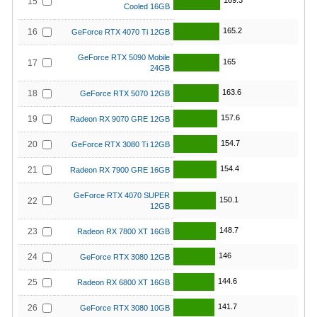
169.3
15
Cooled 16GB
165.2
16
GeForce RTX 4070 Ti 12GB
GeForce RTX 5090 Mobile
165
17
24GB
163.6
18
GeForce RTX 5070 12GB
157.6
19
Radeon RX 9070 GRE 12GB
154.7
20
GeForce RTX 3080 Ti 12GB
154.4
21
Radeon RX 7900 GRE 16GB
GeForce RTX 4070 SUPER
150.1
22
12GB
148.7
23
Radeon RX 7800 XT 16GB
146
24
GeForce RTX 3080 12GB
144.6
25
Radeon RX 6800 XT 16GB
141.7
26
GeForce RTX 3080 10GB