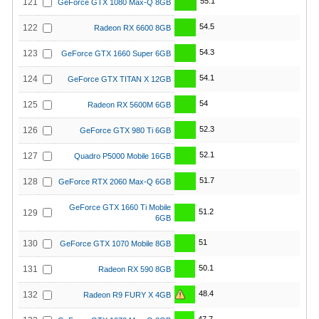
55.1
121
GeForce GTX 1080 Max-Q 8GB
54.5
122
Radeon RX 6600 8GB
54.3
123
GeForce GTX 1660 Super 6GB
54.1
124
GeForce GTX TITAN X 12GB
54
125
Radeon RX 5600M 6GB
52.3
126
GeForce GTX 980 Ti 6GB
52.1
127
Quadro P5000 Mobile 16GB
51.7
128
GeForce RTX 2060 Max-Q 6GB
GeForce GTX 1660 Ti Mobile
51.2
129
6GB
51
130
GeForce GTX 1070 Mobile 8GB
50.1
131
Radeon RX 590 8GB
48.4
132
Radeon R9 FURY X 4GB