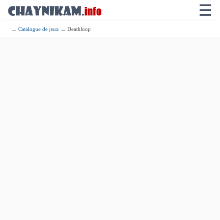
☰
→
Catalogue de jeux
→ Deathloop