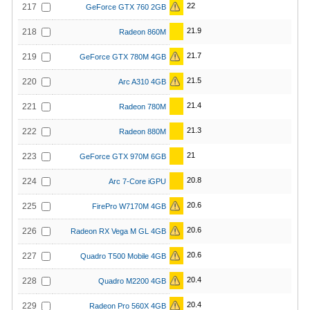
22
217
GeForce GTX 760 2GB
21.9
218
Radeon 860M
21.7
219
GeForce GTX 780M 4GB
21.5
220
Arc A310 4GB
21.4
221
Radeon 780M
21.3
222
Radeon 880M
21
223
GeForce GTX 970M 6GB
20.8
224
Arc 7-Core iGPU
20.6
225
FirePro W7170M 4GB
20.6
226
Radeon RX Vega M GL 4GB
20.6
227
Quadro T500 Mobile 4GB
20.4
228
Quadro M2200 4GB
20.4
229
Radeon Pro 560X 4GB