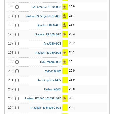
26.8
193
GeForce GTX 770 4GB
26.7
194
Radeon RX Vega M GH 4GB
26.6
195
Quadro T1000 4GB
26.3
196
Radeon R9 285 2GB
26.2
197
Arc A380 6GB
26.1
198
Radeon R9 380 2GB
26
199
T550 Mobile 4GB
25.9
200
Radeon 890M
25.9
201
Arc Graphics 140V
25.8
202
Radeon 680M
25.6
203
Radeon RX 460 1024SP 2GB
25.5
204
Radeon R9 M395X 8GB