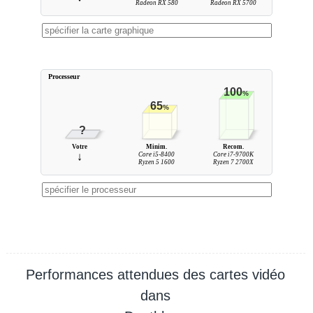
Radeon RX 580
Radeon RX 5700
Processeur
100
%
65
%
?
Votre
Minim.
Recom.
↓
Core i5-8400
Core i7-9700K
Ryzen 5 1600
Ryzen 7 2700X
Performances attendues des cartes vidéo
dans