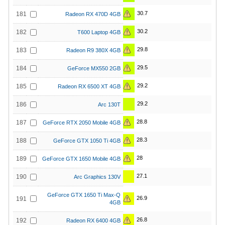
30.7
181
Radeon RX 470D 4GB
30.2
182
T600 Laptop 4GB
29.8
183
Radeon R9 380X 4GB
29.5
184
GeForce MX550 2GB
29.2
185
Radeon RX 6500 XT 4GB
29.2
186
Arc 130T
28.8
187
GeForce RTX 2050 Mobile 4GB
28.3
188
GeForce GTX 1050 Ti 4GB
28
189
GeForce GTX 1650 Mobile 4GB
27.1
190
Arc Graphics 130V
GeForce GTX 1650 Ti Max-Q
26.9
191
4GB
26.8
192
Radeon RX 6400 4GB