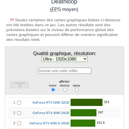
Deathloop
(
FPS
moyen)
!!!
Seules certaines des cartes graphiques listées ci-dessous
ont été testées dans ce jeu. Les autres résultats sont des
prévisions basées sur le niveau de performance global des
cartes graphiques et peuvent différer de manière significative
des résultats réels.
Qualité graphique, résolution:
afficher:
comparer
toutes
desktop
laptop
(
0
)
313
1
GeForce RTX 5090 32GB
247
2
GeForce RTX 4090 24GB
231.9
3
GeForce RTX 4090 D 24GB