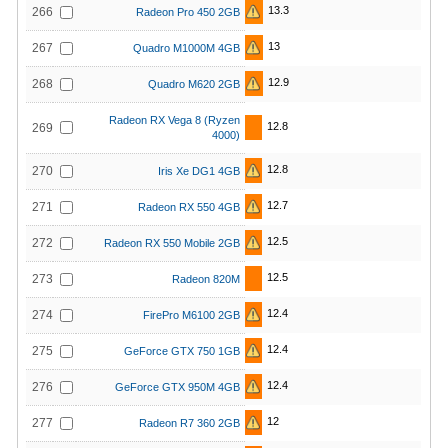
13.3
266
Radeon Pro 450 2GB
13
267
Quadro M1000M 4GB
12.9
268
Quadro M620 2GB
Radeon RX Vega 8 (Ryzen
12.8
269
4000)
12.8
270
Iris Xe DG1 4GB
12.7
271
Radeon RX 550 4GB
12.5
272
Radeon RX 550 Mobile 2GB
12.5
273
Radeon 820M
12.4
274
FirePro M6100 2GB
12.4
275
GeForce GTX 750 1GB
12.4
276
GeForce GTX 950M 4GB
12
277
Radeon R7 360 2GB