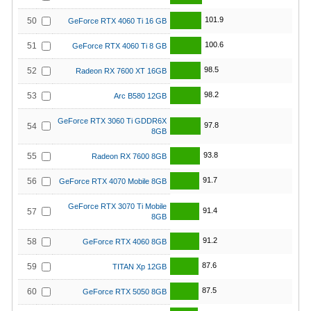
101.9
50
GeForce RTX 4060 Ti 16 GB
100.6
51
GeForce RTX 4060 Ti 8 GB
98.5
52
Radeon RX 7600 XT 16GB
98.2
53
Arc B580 12GB
GeForce RTX 3060 Ti GDDR6X
97.8
54
8GB
93.8
55
Radeon RX 7600 8GB
91.7
56
GeForce RTX 4070 Mobile 8GB
GeForce RTX 3070 Ti Mobile
91.4
57
8GB
91.2
58
GeForce RTX 4060 8GB
87.6
59
TITAN Xp 12GB
87.5
60
GeForce RTX 5050 8GB