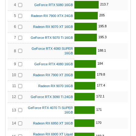
213.7
4
GeForce RTX 5080 16GB
205
5
Radeon RX 7900 XTX 24GB
195.8
6
Radeon RX 9070 XT 16GB
195.3
7
GeForce RTX 5070 Ti 16GB
GeForce RTX 4080 SUPER
188.1
8
16GB
184
9
GeForce RTX 4080 16GB
179.8
10
Radeon RX 7900 XT 20GB
177.4
11
Radeon RX 9070 16GB
172.1
12
GeForce RTX 3090 Ti 24GB
GeForce RTX 4070 Ti SUPER
171
13
16GB
170
14
Radeon RX 6950 XT 16GB
Radeon RX 6900 XT Liquid