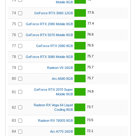
73
Mobile 8GB
77.6
74
GeForce RTX 3060 12GB
77.4
75
GeForce RTX 2080 Mobile 8GB
76.6
76
GeForce RTX 5070 Mobile 8GB
76.5
77
GeForce RTX 2080 8GB
75.7
78
GeForce RTX 3080 Mobile 8GB
75.7
79
Radeon VII 16GB
75.7
80
Arc A580 8GB
GeForce RTX 2070 Super
74.8
81
Mobile 8GB
Radeon RX Vega 64 Liquid
73.7
82
Cooling 8GB
73.5
83
Radeon RX 7600S 8GB
72.1
84
Arc A770 16GB