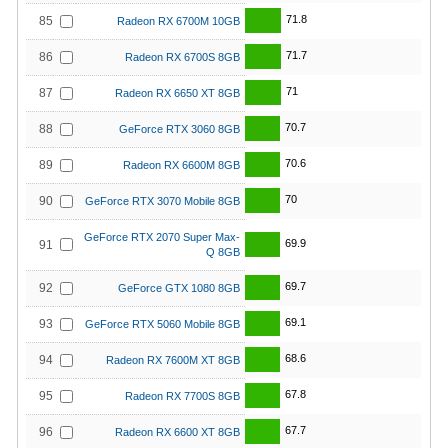
71.8
85
Radeon RX 6700M 10GB
71.7
86
Radeon RX 6700S 8GB
71
87
Radeon RX 6650 XT 8GB
70.7
88
GeForce RTX 3060 8GB
70.6
89
Radeon RX 6600M 8GB
70
90
GeForce RTX 3070 Mobile 8GB
GeForce RTX 2070 Super Max-
69.9
91
Q 8GB
69.7
92
GeForce GTX 1080 8GB
69.1
93
GeForce RTX 5060 Mobile 8GB
68.6
94
Radeon RX 7600M XT 8GB
67.8
95
Radeon RX 7700S 8GB
67.7
96
Radeon RX 6600 XT 8GB