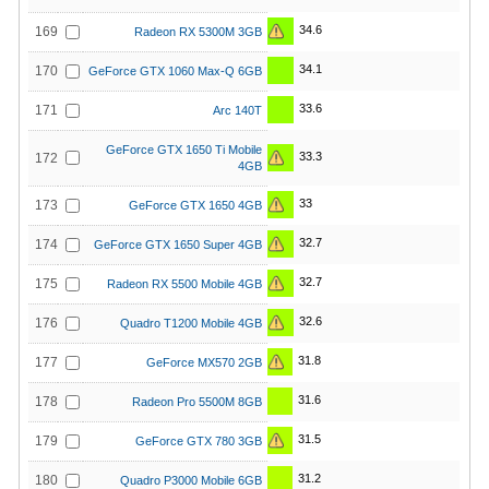
34.6
169
Radeon RX 5300M 3GB
34.1
170
GeForce GTX 1060 Max-Q 6GB
33.6
171
Arc 140T
GeForce GTX 1650 Ti Mobile
33.3
172
4GB
33
173
GeForce GTX 1650 4GB
32.7
174
GeForce GTX 1650 Super 4GB
32.7
175
Radeon RX 5500 Mobile 4GB
32.6
176
Quadro T1200 Mobile 4GB
31.8
177
GeForce MX570 2GB
31.6
178
Radeon Pro 5500M 8GB
31.5
179
GeForce GTX 780 3GB
31.2
180
Quadro P3000 Mobile 6GB