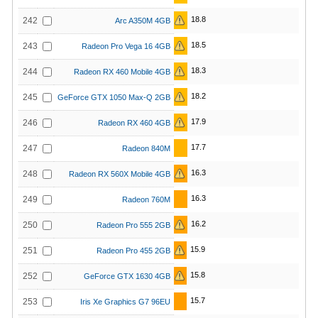
18.8
242
Arc A350M 4GB
18.5
243
Radeon Pro Vega 16 4GB
18.3
244
Radeon RX 460 Mobile 4GB
18.2
245
GeForce GTX 1050 Max-Q 2GB
17.9
246
Radeon RX 460 4GB
17.7
247
Radeon 840M
16.3
248
Radeon RX 560X Mobile 4GB
16.3
249
Radeon 760M
16.2
250
Radeon Pro 555 2GB
15.9
251
Radeon Pro 455 2GB
15.8
252
GeForce GTX 1630 4GB
15.7
253
Iris Xe Graphics G7 96EU